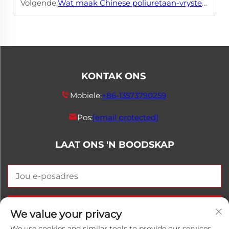
Volgende:
Wat maak Chinese poliuretaan-vrystellingsmiddel 'n globale nywerheidkeuse?
KONTAK ONS
Mobiele:
+86-13573790259
Pos:
[email protected]
LAAT ONS 'N BOODSKAP
STURF NUUT
We value your privacy
We use cookies and similar tools to provide our services.