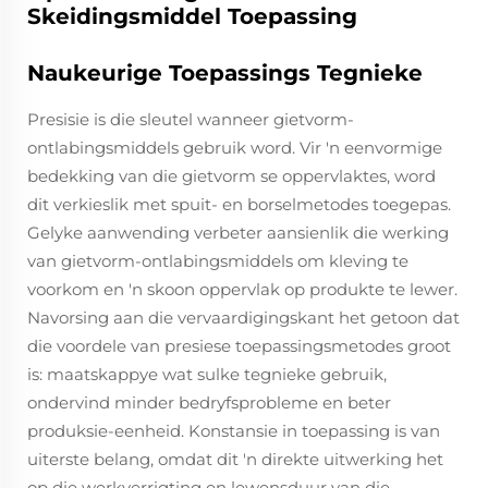
Skeidingsmiddel Toepassing
Naukeurige Toepassings Tegnieke
Presisie is die sleutel wanneer gietvorm-
ontlabingsmiddels gebruik word. Vir 'n eenvormige
bedekking van die gietvorm se oppervlaktes, word
dit verkieslik met spuit- en borselmetodes toegepas.
Gelyke aanwending verbeter aansienlik die werking
van gietvorm-ontlabingsmiddels om kleving te
voorkom en 'n skoon oppervlak op produkte te lewer.
Navorsing aan die vervaardigingskant het getoon dat
die voordele van presiese toepassingsmetodes groot
is: maatskappye wat sulke tegnieke gebruik,
ondervind minder bedryfsprobleme en beter
produksie-eenheid. Konstansie in toepassing is van
uiterste belang, omdat dit 'n direkte uitwerking het
op die werkverrigting en lewensduur van die