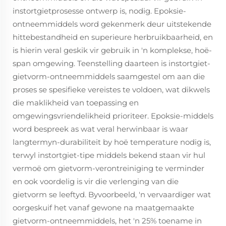
instortgietprosesse ontwerp is, nodig. Epoksie-
ontneemmiddels word gekenmerk deur uitstekende
hittebestandheid en superieure herbruikbaarheid, en
is hierin veral geskik vir gebruik in 'n komplekse, hoë-
span omgewing. Teenstelling daarteen is instortgiet-
gietvorm-ontneemmiddels saamgestel om aan die
proses se spesifieke vereistes te voldoen, wat dikwels
die maklikheid van toepassing en
omgewingsvriendelikheid prioriteer. Epoksie-middels
word bespreek as wat veral herwinbaar is waar
langtermyn-durabiliteit by hoë temperature nodig is,
terwyl instortgiet-tipe middels bekend staan vir hul
vermoë om gietvorm-verontreiniging te verminder
en ook voordelig is vir die verlenging van die
gietvorm se leeftyd. Byvoorbeeld, 'n vervaardiger wat
oorgeskuif het vanaf gewone na maatgemaakte
gietvorm-ontneemmiddels, het 'n 25% toename in