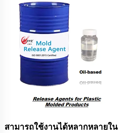
สามารถใช้งานได้หลากหลายใน