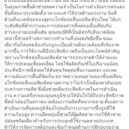
ผิวเรียบเนียนขึ้นและมีความสวยงามมากขึ้น ความสม่ำเสมอนี้
ในคุณภาพพื้นผิวช่วยลดความจำเป็นในการดำเนินการตกแต่ง
ขั้นที่สอง ประหยัดทั้งเวลาและค่าใช้จ่ายด้านแรงงาน ข้อดี
ด้านสิ่งแวดล้อมของสูตรแว็กซ์หล่อลื่นแม่พิมพ์รุ่นใหม่ ได้แก่
ระดับพิษที่ต่ำกว่าและการปล่อยสารที่ลดลงเมื่อเทียบกับ
สารละลายแบบดั้งเดิม คุณสมบัติที่เป็นมิตรกับสิ่งแวดล้อม
เหล่านี้ช่วยสร้างสภาพการทำงานที่ปลอดภัยยิ่งขึ้น ขณะ
เดียวกันก็สอดคล้องกับกฎระเบียบด้านสิ่งแวดล้อมที่เข้มงวด
มากขึ้น การใช้งานที่มีประสิทธิภาพถือเป็นประโยชน์สำคัญ
เพราะแว็กซ์หล่อลื่นแม่พิมพ์สามารถกระจายตัวได้ง่ายและ
ให้การปกคลุมที่ยอดเยี่ยม โดยใช้ผลิตภัณฑ์ในปริมาณน้อย
ประสิทธิภาพนี้ส่งผลให้ต้นทุนวัสดุต่อชิ้นงานลดลง และลด
ความต้องการพื้นที่จัดเก็บ สภาพความทนทานของชั้นเคลือบ
แว็กซ์หล่อลื่นแม่พิมพ์หมายความว่าไม่จำเป็นต้องทามันบ่อย
ระหว่างการผลิต ซึ่งยิ่งช่วยเพิ่มประสิทธิภาพในการดำเนิน
งาน ความเสถียรของอุณหภูมิช่วยให้มั่นใจได้ถึงประสิทธิภาพ
ที่สม่ำเสมอในสภาพแวดล้อมการผลิตที่หลากหลาย ตั้งแต่การ
ดำเนินงานที่อุณหภูมิห้องไปจนถึงกระบวนการขึ้นรูปที่ใช้
ความร้อนสูง ความยืดหยุ่นนี้ช่วยให้ผู้ผลิตสามารถใช้ตัวช่วย
ปล่อยชนิดเดียวสำหรับการประยุกต์ใช้งานหลายประเภท
ทำให้การจัดการสต็อกและข้อกำหนดด้านการฝึกอบรมง่าย