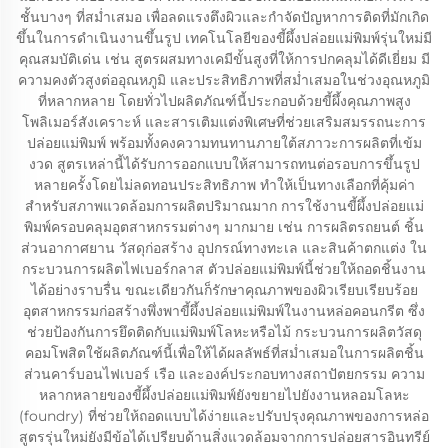
ชั้นบางๆ ที่สม่ำเสมอ เพื่อลดแรงตึงผิวและกำจัดปัญหาการติดที่มักเกิด
ขึ้นในการดำเนินงานขึ้นรูป เทคโนโลยีของขี้ผึ้งปล่อยแม่พิมพ์รุ่นใหม่มี
คุณสมบัติเด่น เช่น สูตรผสมทางเคมีขั้นสูงที่ให้การปกคลุมได้ดีเยี่ยม มี
ความคงตัวสูงต่ออุณหภูมิ และประสิทธิภาพที่สม่ำเสมอในช่วงอุณหภูมิ
ที่หลากหลาย โดยทั่วไปผลิตภัณฑ์นี้ประกอบด้วยขี้ผึ้งคุณภาพสูง
โพลิเมอร์สังเคราะห์ และสารเติมแต่งพิเศษที่ช่วยเสริมสมรรถนะการ
ปล่อยแม่พิมพ์ พร้อมทั้งคงความทนทานภายใต้สภาวะการผลิตที่เข้ม
งวด สูตรเหล่านี้ได้รับการออกแบบให้สามารถทนต่อรอบการขึ้นรูป
หลายครั้งโดยไม่ลดทอนประสิทธิภาพ ทำให้เป็นทางเลือกที่คุ้มค่า
สำหรับสภาพแวดล้อมการผลิตปริมาณมาก การใช้งานขี้ผึ้งปล่อยแม่
พิมพ์ครอบคลุมอุตสาหกรรมต่างๆ มากมาย เช่น การผลิตรถยนต์ ชิ้น
ส่วนอากาศยาน วัสดุก่อสร้าง อุปกรณ์ทางทะเล และสินค้าตกแต่ง ใน
กระบวนการผลิตไฟเบอร์กลาส ตัวปล่อยแม่พิมพ์นี้ช่วยให้ถอดชิ้นงาน
ได้อย่างราบรื่น ขณะเดียวกันก็รักษาคุณภาพของผิวเรียบเรียบร้อย
อุตสาหกรรมก่อสร้างพึ่งพาขี้ผึ้งปล่อยแม่พิมพ์ในงานหล่อคอนกรีต ซึ่ง
ช่วยป้องกันการยึดติดกับแม่พิมพ์โลหะหรือไม้ กระบวนการผลิตวัสดุ
คอมโพสิตใช้ผลิตภัณฑ์นี้เพื่อให้ได้ผลลัพธ์ที่สม่ำเสมอในการผลิตชิ้น
ส่วนคาร์บอนไฟเบอร์ เรือ และองค์ประกอบทางสถาปัตยกรรม ความ
หลากหลายของขี้ผึ้งปล่อยแม่พิมพ์ยังขยายไปยังงานหลอมโลหะ
(foundry) ที่ช่วยให้ถอดแบบได้ง่ายและปรับปรุงคุณภาพของการหล่อ
สูตรรุ่นใหม่ยังมีข้อได้เปรียบด้านสิ่งแวดล้อมจากการปล่อยสารอินทรีย์