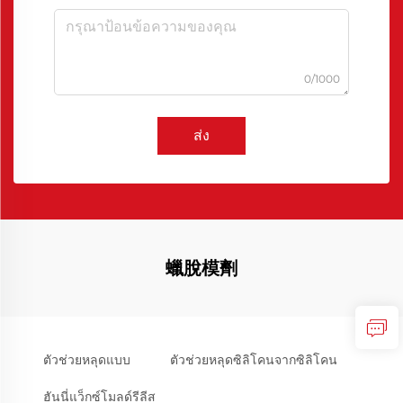
0/1000
ส่ง
蠟脫模劑
ตัวช่วยหลุดแบบ
ตัวช่วยหลุดซิลิโคนจากซิลิโคน
ฮันนี่แว็กซ์โมลด์รีลีส