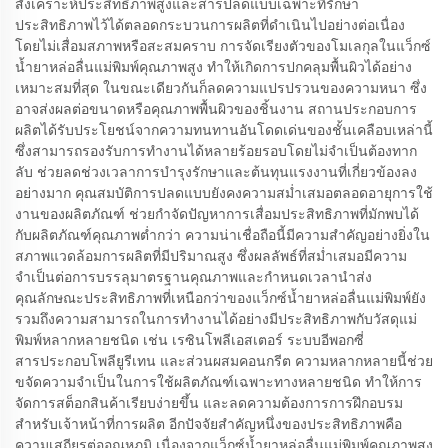
สังเคราะห์ประสิทธิภาพสูงและสารปลดแบบเฉพาะที่รักษา
ประสิทธิภาพไว้ได้ตลอดกระบวนการผลิตที่ดำเนินไปอย่างต่อเนื่อง
โดยไม่เสื่อมสภาพหรือสะสมคราบ การจัดเรียงตัวของโมเลกุลในแว็กซ์
น้ำยาหล่อลื่นแม่พิมพ์คุณภาพสูง ทำให้เกิดการปกคลุมพื้นผิวได้อย่าง
เหมาะสมที่สุด ในขณะเดียวกันก็ลดความแปรปรวนของความหนา ซึ่ง
อาจส่งผลต่อขนาดหรือคุณภาพพื้นผิวของชิ้นงาน สถานประกอบการ
ผลิตได้รับประโยชน์จากความทนทานอันโดดเด่นของชั้นเคลือบเหล่านี้
ซึ่งสามารถรองรับการทำงานได้หลายร้อยรอบโดยไม่จำเป็นต้องทาก
ลับ ช่วยลดช่วงเวลาการบำรุงรักษาและต้นทุนแรงงานที่เกี่ยวข้องลง
อย่างมาก คุณสมบัติการปลดแบบยังคงความสม่ำเสมอตลอดอายุการใช้
งานของผลิตภัณฑ์ ช่วยกำจัดปัญหาการเสื่อมประสิทธิภาพที่มักพบได้
กับผลิตภัณฑ์คุณภาพต่ำกว่า ความน่าเชื่อถือนี้มีความสำคัญอย่างยิ่งใน
สภาพแวดล้อมการผลิตที่มีปริมาณสูง ซึ่งผลลัพธ์ที่สม่ำเสมอมีความ
จำเป็นต่อการบรรลุมาตรฐานคุณภาพและกำหนดเวลานำส่ง
คุณลักษณะประสิทธิภาพที่เหนือกว่าของแว็กซ์น้ำยาหล่อลื่นแม่พิมพ์ยัง
รวมถึงความสามารถในการทำงานได้อย่างมีประสิทธิภาพกับวัสดุแม่
พิมพ์หลากหลายชนิด เช่น เรซินโพลีเอสเตอร์ ระบบอีพอกซี่
สารประกอบโพลียูรีเทน และส่วนผสมคอนกรีต ความหลากหลายนี้ช่วย
ขจัดความจำเป็นในการใช้ผลิตภัณฑ์เฉพาะทางหลายชนิด ทำให้การ
จัดการสต็อกสินค้าเรียบง่ายขึ้น และลดความต้องการการฝึกอบรม
สำหรับเจ้าหน้าที่การผลิต อีกปัจจัยสำคัญหนึ่งของประสิทธิภาพคือ
ความเสถียรต่ออุณหภูมิ เนื่องจากแว็กซ์น้ำยาหล่อลื่นแม่พิมพ์คุณภาพสูง