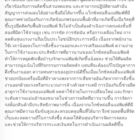
เกี่ยวข้องกับการผลิตชิ้นส่วนทดแทน และสามารถปฏิบัติตามคำมั่น
สัญญาการส่งมอบได้อย่างเชื่อถือได้มากขึ้น แว็กซ์หล่อลื่นแม่พิมพ์ที่มี
คุณภาพช่วยป้องกันการเกิดข้อบกพร่องบนพื้นผิวที่อาจเกิดขึ้นเมื่อวัสดุที่
ขึ้นรูปยึดติดกับพื้นผิวแม่พิมพ์ จึงไม่จำเป็นต้องดำเนินการตกแต่งขั้นที่
สองที่มีค่าใช้จ่ายสูง เช่น การขัด การขัดมัน หรือการเคลือบใหม่ การ
ลดต้นทุนแรงงานถือเป็นประโยชน์อีกประการหนึ่ง เนื่องจากพนักงาน
ใช้เวลาน้อยลงในการดึงชิ้นงานออกและการเตรียมแม่พิมพ์ ความง่าย
ในการใช้งานและประสิทธิภาพที่ยาวนานของแว็กซ์หล่อลื่นแม่พิมพ์
ทำให้การหยุดพักเพื่อบำรุงรักษาแม่พิมพ์เกิดขึ้นน้อยลง ช่วยให้ทีมผลิต
สามารถมุ่งเน้นไปที่กิจกรรมการผลิตหลัก แทนที่จะต้องแก้ไขปัญหาการ
ดึงชิ้นงานออก ความทนทานของอุปกรณ์ดีขึ้นเมื่อแว็กซ์หล่อลื่นแม่พิมพ์
ช่วยปกป้องเครื่องมือที่มีราคาแพงจากการเสียหายอันเกิดจากการดึงชิ้น
งานออกด้วยแรงหรือกระบวนการล้างด้วยสารเคมี การป้องกันนี้ช่วยยืด
อายุการใช้งานของแม่พิมพ์ ลดค่าใช้จ่ายในการเปลี่ยนใหม่ และรักษา
ระดับความแม่นยำของขนาดในช่วงการผลิตที่ยาวนานขึ้น การจัดกา
รสต็อกสินค้ามีประสิทธิภาพมากขึ้น เนื่องจากแว็กซ์หล่อลื่นแม่พิมพ์ที่มี
คุณภาพมีความเข้มข้นสูงและครอบคลุมพื้นที่ได้มาก จึงช่วยลดพื้นที่จัด
เก็บและลดความถี่ในการสั่งซื้อ ส่งผลให้ต้นทุนบริหารจัดการลดลง
และช่วยให้การบริหารกระแสเงินสดในการดำเนินงานผลิตดีขึ้น