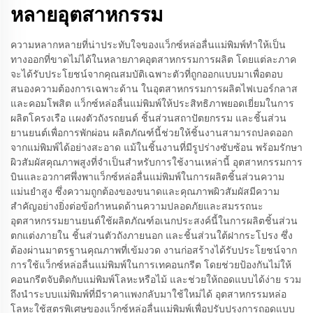
หลายอุตสาหกรรม
ความหลากหลายที่น่าประทับใจของแว็กซ์หล่อลื่นแม่พิมพ์ทำให้เป็น
ทางออกที่ขาดไม่ได้ในหลายภาคอุตสาหกรรมการผลิต โดยแต่ละภาค
จะได้รับประโยชน์จากคุณสมบัติเฉพาะตัวที่ถูกออกแบบมาเพื่อตอบ
สนองความต้องการเฉพาะด้าน ในอุตสาหกรรมการผลิตไฟเบอร์กลาส
และคอมโพสิต แว็กซ์หล่อลื่นแม่พิมพ์ให้ประสิทธิภาพยอดเยี่ยมในการ
ผลิตโครงเรือ เเผงตัวถังรถยนต์ ชิ้นส่วนสถาปัตยกรรม และชิ้นส่วน
ยานยนต์เพื่อการพักผ่อน ผลิตภัณฑ์นี้ช่วยให้ชิ้นงานสามารถปลดออก
จากแม่พิมพ์ได้อย่างสะอาด แม้ในชิ้นงานที่มีรูปร่างซับซ้อน พร้อมรักษา
ผิวสัมผัสคุณภาพสูงที่จำเป็นสำหรับการใช้งานเหล่านี้ อุตสาหกรรมการ
บินและอวกาศพึ่งพาแว็กซ์หล่อลื่นแม่พิมพ์ในการผลิตชิ้นส่วนความ
แม่นยำสูง ซึ่งความถูกต้องของขนาดและคุณภาพผิวสัมผัสมีความ
สำคัญอย่างยิ่งต่อข้อกำหนดด้านความปลอดภัยและสมรรถนะ
อุตสาหกรรมยานยนต์ใช้ผลิตภัณฑ์อเนกประสงค์นี้ในการผลิตชิ้นส่วน
ตกแต่งภายใน ชิ้นส่วนตัวถังภายนอก และชิ้นส่วนใต้ฝากระโปรง ซึ่ง
ต้องผ่านมาตรฐานคุณภาพที่เข้มงวด งานก่อสร้างได้รับประโยชน์จาก
การใช้แว็กซ์หล่อลื่นแม่พิมพ์ในการเทคอนกรีต โดยช่วยป้องกันไม่ให้
คอนกรีตจับติดกับแม่พิมพ์โลหะหรือไม้ และช่วยให้ถอดแบบได้ง่าย รวม
ถึงนำระบบแม่พิมพ์ที่มีราคาแพงกลับมาใช้ใหม่ได้ อุตสาหกรรมหล่อ
โลหะใช้สูตรพิเศษของแว็กซ์หล่อลื่นแม่พิมพ์เพื่อปรับปรุงการถอดแบบ