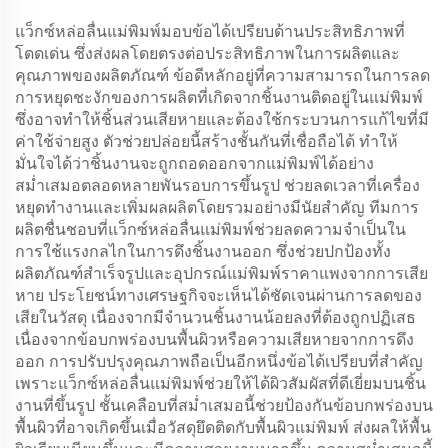
แว็กซ์หล่อลื่นแม่พิมพ์มอบข้อได้เปรียบด้านประสิทธิภาพที่
โดดเด่น ซึ่งส่งผลโดยตรงต่อประสิทธิภาพในการผลิตและ
คุณภาพของผลิตภัณฑ์ ข้อดีหลักอยู่ที่ความสามารถในการลด
การหยุดชะงักของการผลิตที่เกิดจากชิ้นงานติดอยู่ในแม่พิมพ์
ซึ่งอาจทำให้ชิ้นส่วนเสียหายและต้องใช้กระบวนการแก้ไขที่มี
ค่าใช้จ่ายสูง ตัวช่วยปล่อยนี้สร้างชั้นกันที่เชื่อถือได้ ทำให้
มั่นใจได้ว่าชิ้นงานจะถูกถอดออกจากแม่พิมพ์ได้อย่าง
สม่ำเสมอตลอดหลายพันรอบการขึ้นรูป ช่วยลดเวลาที่เครื่อง
หยุดทำงานและเพิ่มผลผลิตโดยรวมอย่างมีนัยสำคัญ ทีมการ
ผลิตชื่นชอบที่แว็กซ์หล่อลื่นแม่พิมพ์ช่วยลดความจำเป็นใน
การใช้แรงกลไกในการดึงชิ้นงานออก ซึ่งช่วยปกป้องทั้ง
ผลิตภัณฑ์สำเร็จรูปและอุปกรณ์แม่พิมพ์ราคาแพงจากการเสีย
หาย ประโยชน์ทางเศรษฐกิจจะเห็นได้ชัดเจนผ่านการลดของ
เสียในวัสดุ เนื่องจากมีจำนวนชิ้นงานน้อยลงที่ต้องถูกปฏิเสธ
เนื่องจากข้อบกพร่องบนพื้นผิวหรือความเสียหายจากการดึง
ออก การปรับปรุงคุณภาพถือเป็นอีกหนึ่งข้อได้เปรียบที่สำคัญ
เพราะแว็กซ์หล่อลื่นแม่พิมพ์ช่วยให้ได้ผิวสัมผัสที่ดีเยี่ยมบนชิ้น
งานที่ขึ้นรูป ชั้นเคลือบที่สม่ำเสมอนี้ช่วยป้องกันข้อบกพร่องบน
พื้นผิวที่อาจเกิดขึ้นเมื่อวัสดุยึดติดกับพื้นผิวแม่พิมพ์ ส่งผลให้พื้น