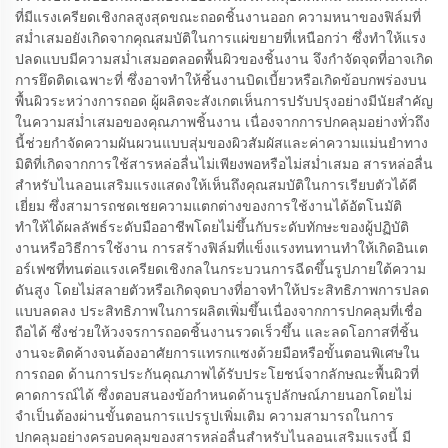
ที่มีแรงเครียดเชิงกลสูงสุดขณะถอดชิ้นงานออก ความหนาของฟิล์มที่
สม่ำเสมอยังเกิดจากคุณสมบัติในการแผ่ขยายที่เหนือกว่า ซึ่งทำให้แรง
ปลดแบบมีความสม่ำเสมอตลอดพื้นผิวของชิ้นงาน จึงกำจัดจุดที่อาจเกิด
การยึดติดเฉพาะที่ ซึ่งอาจทำให้ชิ้นงานบิดเบี้ยวหรือเกิดข้อบกพร่องบน
พื้นผิวระหว่างการถอด ผู้ผลิตจะสังเกตเห็นการปรับปรุงอย่างมีนัยสำคัญ
ในความสม่ำเสมอของคุณภาพชิ้นงาน เนื่องจากการปกคลุมอย่างทั่วถึง
นี้ช่วยกำจัดความผันผวนแบบสุ่มของผิวสัมผัสและค่าความแม่นยำทาง
มิติที่เกิดจากการใช้สารหล่อลื่นไม่เพียงพอหรือไม่สม่ำเสมอ สารหล่อลื่น
สำหรับไนลอนเสริมแรงแสดงให้เห็นถึงคุณสมบัติในการเรียบตัวได้ดี
เยี่ยม ซึ่งสามารถชดเชยความแตกต่างของการใช้งานได้อัตโนมัติ
ทำให้ได้ผลลัพธ์ระดับมืออาชีพโดยไม่ขึ้นกับระดับทักษะของผู้ปฏิบัติ
งานหรือวิธีการใช้งาน การสร้างฟิล์มที่แข็งแรงทนทานทำให้เกิดอินเต
อร์เฟซที่ทนต่อแรงเครียดเชิงกลในกระบวนการฉีดขึ้นรูปภายใต้ความ
ดันสูง โดยไม่สลายตัวหรือเกิดจุดบางที่อาจทำให้ประสิทธิภาพการปลด
แบบลดลง ประสิทธิภาพในการผลิตเพิ่มขึ้นเนื่องจากการปกคลุมที่เชื่อ
ถือได้ ซึ่งช่วยให้วงจรการถอดชิ้นงานรวดเร็วขึ้น และลดโอกาสที่ชิ้น
งานจะติดค้างจนต้องอาศัยการแทรกแซงด้วยมือหรือขั้นตอนพิเศษใน
การถอด ด้านการประกันคุณภาพได้รับประโยชน์จากลักษณะพื้นผิวที่
คาดการณ์ได้ ซึ่งตอบสนองข้อกำหนดด้านรูปลักษณ์ภายนอกโดยไม่
จำเป็นต้องผ่านขั้นตอนการแปรรูปเพิ่มเติม ความสามารถในการ
ปกคลุมอย่างครอบคลุมของสารหล่อลื่นสำหรับไนลอนเสริมแรงนี้ มี