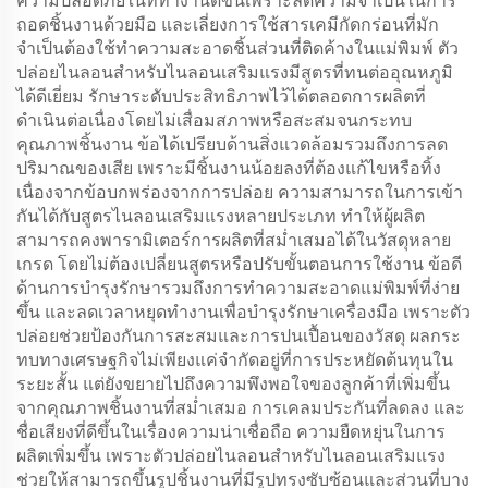
ความปลอดภัยในที่ทำงานดีขึ้นเพราะลดความจำเป็นในการ
ถอดชิ้นงานด้วยมือ และเลี่ยงการใช้สารเคมีกัดกร่อนที่มัก
จำเป็นต้องใช้ทำความสะอาดชิ้นส่วนที่ติดค้างในแม่พิมพ์ ตัว
ปล่อยไนลอนสำหรับไนลอนเสริมแรงมีสูตรที่ทนต่ออุณหภูมิ
ได้ดีเยี่ยม รักษาระดับประสิทธิภาพไว้ได้ตลอดการผลิตที่
ดำเนินต่อเนื่องโดยไม่เสื่อมสภาพหรือสะสมจนกระทบ
คุณภาพชิ้นงาน ข้อได้เปรียบด้านสิ่งแวดล้อมรวมถึงการลด
ปริมาณของเสีย เพราะมีชิ้นงานน้อยลงที่ต้องแก้ไขหรือทิ้ง
เนื่องจากข้อบกพร่องจากการปล่อย ความสามารถในการเข้า
กันได้กับสูตรไนลอนเสริมแรงหลายประเภท ทำให้ผู้ผลิต
สามารถคงพารามิเตอร์การผลิตที่สม่ำเสมอได้ในวัสดุหลาย
เกรด โดยไม่ต้องเปลี่ยนสูตรหรือปรับขั้นตอนการใช้งาน ข้อดี
ด้านการบำรุงรักษารวมถึงการทำความสะอาดแม่พิมพ์ที่ง่าย
ขึ้น และลดเวลาหยุดทำงานเพื่อบำรุงรักษาเครื่องมือ เพราะตัว
ปล่อยช่วยป้องกันการสะสมและการปนเปื้อนของวัสดุ ผลกระ
ทบทางเศรษฐกิจไม่เพียงแค่จำกัดอยู่ที่การประหยัดต้นทุนใน
ระยะสั้น แต่ยังขยายไปถึงความพึงพอใจของลูกค้าที่เพิ่มขึ้น
จากคุณภาพชิ้นงานที่สม่ำเสมอ การเคลมประกันที่ลดลง และ
ชื่อเสียงที่ดีขึ้นในเรื่องความน่าเชื่อถือ ความยืดหยุ่นในการ
ผลิตเพิ่มขึ้น เพราะตัวปล่อยไนลอนสำหรับไนลอนเสริมแรง
ช่วยให้สามารถขึ้นรูปชิ้นงานที่มีรูปทรงซับซ้อนและส่วนที่บาง