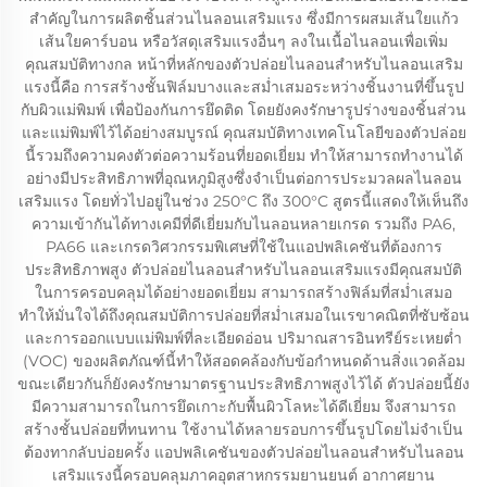
สำคัญในการผลิตชิ้นส่วนไนลอนเสริมแรง ซึ่งมีการผสมเส้นใยแก้ว
เส้นใยคาร์บอน หรือวัสดุเสริมแรงอื่นๆ ลงในเนื้อไนลอนเพื่อเพิ่ม
คุณสมบัติทางกล หน้าที่หลักของตัวปล่อยไนลอนสำหรับไนลอนเสริม
แรงนี้คือ การสร้างชั้นฟิล์มบางและสม่ำเสมอระหว่างชิ้นงานที่ขึ้นรูป
กับผิวแม่พิมพ์ เพื่อป้องกันการยึดติด โดยยังคงรักษารูปร่างของชิ้นส่วน
และแม่พิมพ์ไว้ได้อย่างสมบูรณ์ คุณสมบัติทางเทคโนโลยีของตัวปล่อย
นี้รวมถึงความคงตัวต่อความร้อนที่ยอดเยี่ยม ทำให้สามารถทำงานได้
อย่างมีประสิทธิภาพที่อุณหภูมิสูงซึ่งจำเป็นต่อการประมวลผลไนลอน
เสริมแรง โดยทั่วไปอยู่ในช่วง 250°C ถึง 300°C สูตรนี้แสดงให้เห็นถึง
ความเข้ากันได้ทางเคมีที่ดีเยี่ยมกับไนลอนหลายเกรด รวมถึง PA6,
PA66 และเกรดวิศวกรรมพิเศษที่ใช้ในแอปพลิเคชันที่ต้องการ
ประสิทธิภาพสูง ตัวปล่อยไนลอนสำหรับไนลอนเสริมแรงมีคุณสมบัติ
ในการครอบคลุมได้อย่างยอดเยี่ยม สามารถสร้างฟิล์มที่สม่ำเสมอ
ทำให้มั่นใจได้ถึงคุณสมบัติการปล่อยที่สม่ำเสมอในเรขาคณิตที่ซับซ้อน
และการออกแบบแม่พิมพ์ที่ละเอียดอ่อน ปริมาณสารอินทรีย์ระเหยต่ำ
(VOC) ของผลิตภัณฑ์นี้ทำให้สอดคล้องกับข้อกำหนดด้านสิ่งแวดล้อม
ขณะเดียวกันก็ยังคงรักษามาตรฐานประสิทธิภาพสูงไว้ได้ ตัวปล่อยนี้ยัง
มีความสามารถในการยึดเกาะกับพื้นผิวโลหะได้ดีเยี่ยม จึงสามารถ
สร้างชั้นปล่อยที่ทนทาน ใช้งานได้หลายรอบการขึ้นรูปโดยไม่จำเป็น
ต้องทากลับบ่อยครั้ง แอปพลิเคชันของตัวปล่อยไนลอนสำหรับไนลอน
เสริมแรงนี้ครอบคลุมภาคอุตสาหกรรมยานยนต์ อากาศยาน