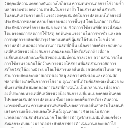
วัสดุจะมีความแตกต่างกันอย่างไรก็ตาม ความทนทานต่อการใช้งานซ้ำ
หลายรอบช่วยลดความจำเป็นในการทาย้ำ โดยสารหล่อลื่นสำหรับ
ไนลอนที่เสริมความแข็งแรงยังคงคุณสมบัติในการปลดแบบได้อย่างมี
ประสิทธิภาพตลอดหลายร้อยรอบของการขึ้นรูป โดยไม่เกิดการเสื่อม
ประสิทธิภาพหรือการสะสมของคราบ ชีวิตการใช้งานที่ยืดยาวนี้ส่งผล
โดยตรงต่อการลดการใช้วัสดุ ลดต้นทุนแรงงานในการทาซ้ำ และลด
การหยุดการผลิตเพื่อบำรุงรักษาแม่พิมพ์ ผู้ผลิตได้รับประโยชน์จาก
ความสม่ำเสมอของกระบวนการผลิตที่ดีขึ้น เนื่องจากองค์ประกอบทาง
เคมีที่เสถียรช่วยป้องกันการเกิดผลพลอยได้หรือสิ่งตกค้างที่อาจ
เปลี่ยนแปลงลักษณะพื้นผิวของแม่พิมพ์ตามกาลเวลา ความสามารถใน
การใช้งานร่วมกันได้กว้างขวางช่วยให้สถานที่ผลิตสามารถจัดการ
สต๊อกวัสดุได้อย่างมีระบบโดยใช้สารหล่อลื่นเพียงชนิดเดียวในหลายๆ
สายการผลิตและหลายเกรดของวัสดุ ลดความซับซ้อนและความผิด
พลาดที่อาจเกิดขึ้นจากการใช้งาน คุณภาพที่ได้รับคือลักษณะพื้นผิวของ
ชิ้นงานที่สม่ำเสมอตลอดการผลิตที่ดำเนินไปเป็นเวลานาน เนื่องจาก
องค์ประกอบทางเคมีที่เสถียรช่วยป้องกันการเปลี่ยนแปลงค่อยเป็นค่อย
ไปของคุณสมบัติการปลดแบบ ซึ่งอาจส่งผลต่อพื้นผิวหรือระดับความ
เงาของชิ้นงาน ความทนทานที่เพิ่มขึ้นของสารหล่อลื่นสำหรับไนลอนที่
เสริมความแข็งแรงแสดงให้เห็นถึงคุณค่าอย่างชัดเจนในสภาพ
แวดล้อมการผลิตปริมาณมาก โดยที่การบำรุงรักษาแม่พิมพ์บ่อยครั้งจะ
ส่งผลกระทบอย่างมากต่อประสิทธิภาพการดำเนินงานและผลกำไร