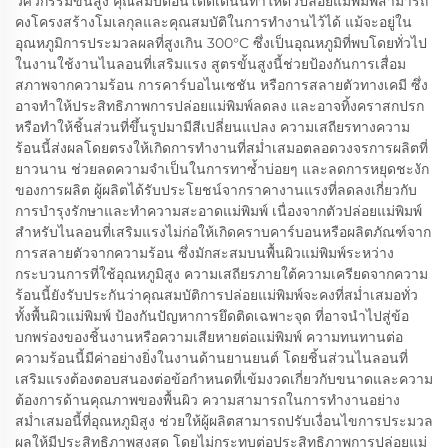
วิศวกรรมขั้นสูง คุณสมบัติอันโดดเด่นนี้ทำให้ตัวปล่อยแม่พิมพ์สามารถ
คงโครงสร้างโมเลกุลและคุณสมบัติในการทำงานไว้ได้ แม้จะอยู่ใน
อุณหภูมิการประมวลผลที่สูงเกิน 300°C ซึ่งเป็นอุณหภูมิที่พบโดยทั่วไป
ในงานใช้งานไนลอนที่เสริมแรง สูตรขั้นสูงนี้ช่วยป้องกันการเสื่อม
สภาพจากความร้อน การคาร์บอไนเซชัน หรือการสลายตัวทางเคมี ซึ่ง
อาจทำให้ประสิทธิภาพการปล่อยแม่พิมพ์ลดลง และอาจทิ้งคราสกปรก
หรือทำให้ชิ้นส่วนที่ขึ้นรูปมามีสีเปลี่ยนแปลง ความเสถียรทางความ
ร้อนนี้ส่งผลโดยตรงให้เกิดการทำงานที่สม่ำเสมอตลอดวงจรการผลิตที่
ยาวนาน ช่วยลดความจำเป็นในการทาซ้ำบ่อยๆ และลดการหยุดชะงัก
ของการผลิต ผู้ผลิตได้รับประโยชน์จากราคางานแรงที่ลดลงเกี่ยวกับ
การบำรุงรักษาและทำความสะอาดแม่พิมพ์ เนื่องจากตัวปล่อยแม่พิมพ์
สำหรับไนลอนที่เสริมแรงไม่ก่อให้เกิดคราบคาร์บอนหรือผลิตภัณฑ์จาก
การสลายตัวจากความร้อน ซึ่งมักสะสมบนพื้นผิวแม่พิมพ์ระหว่าง
กระบวนการที่ใช้อุณหภูมิสูง ความเสถียรภายใต้ความเครียดจากความ
ร้อนนี้ยังรับประกันว่าคุณสมบัติการปล่อยแม่พิมพ์จะคงที่สม่ำเสมอทั่ว
ทั้งพื้นผิวแม่พิมพ์ ป้องกันปัญหาการยึดติดเฉพาะจุด ที่อาจนำไปสู่ข้อ
บกพร่องของชิ้นงานหรือความเสียหายต่อแม่พิมพ์ ความทนทานต่อ
ความร้อนนี้มีค่าอย่างยิ่งในงานด้านยานยนต์ โดยชิ้นส่วนไนลอนที่
เสริมแรงต้องตอบสนองต่อข้อกำหนดที่เข้มงวดเกี่ยวกับขนาดและความ
ต้องการด้านคุณภาพของพื้นผิว ความสามารถในการทำงานอย่าง
สม่ำเสมอนี้ที่อุณหภูมิสูง ช่วยให้ผู้ผลิตสามารถปรับเงื่อนไขการประมวล
ผลให้มีประสิทธิภาพสูงสุด โดยไม่กระทบต่อประสิทธิภาพการปล่อยแม่