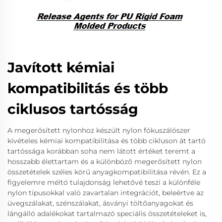
Javított kémiai
kompatibilitás és több
ciklusos tartósság
A megerősített nylonhoz készült nylon fókuszálószer
kivételes kémiai kompatibilitása és több cikluson át tartó
tartóssága korábban soha nem látott értéket teremt a
hosszabb élettartam és a különböző megerősített nylon
összetételek széles körű anyagkompatibilitása révén. Ez a
figyelemre méltó tulajdonság lehetővé teszi a különféle
nylon típusokkal való zavartalan integrációt, beleértve az
üvegszálakat, szénszálakat, ásványi töltőanyagokat és
lángálló adalékokat tartalmazó speciális összetételeket is,