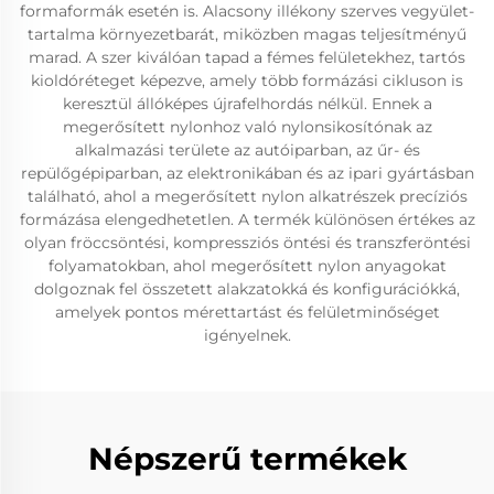
formaformák esetén is. Alacsony illékony szerves vegyület-
tartalma környezetbarát, miközben magas teljesítményű
marad. A szer kiválóan tapad a fémes felületekhez, tartós
kioldóréteget képezve, amely több formázási cikluson is
keresztül állóképes újrafelhordás nélkül. Ennek a
megerősített nylonhoz való nylonsikosítónak az
alkalmazási területe az autóiparban, az űr- és
repülőgépiparban, az elektronikában és az ipari gyártásban
található, ahol a megerősített nylon alkatrészek precíziós
formázása elengedhetetlen. A termék különösen értékes az
olyan fröccsöntési, kompressziós öntési és transzferöntési
folyamatokban, ahol megerősített nylon anyagokat
dolgoznak fel összetett alakzatokká és konfigurációkká,
amelyek pontos mérettartást és felületminőséget
igényelnek.
Népszerű termékek