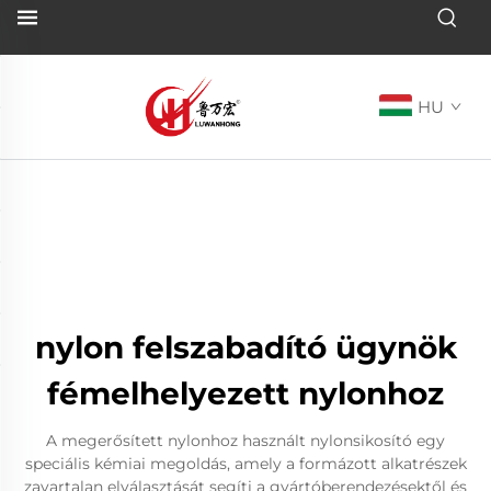
HU
nylon felszabadító ügynök
fémelhelyezett nylonhoz
A megerősített nylonhoz használt nylonsikosító egy
speciális kémiai megoldás, amely a formázott alkatrészek
zavartalan elválasztását segíti a gyártóberendezésektől és