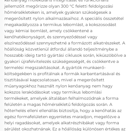
kenőanyag molekuláris integritását és funkcionális
jellemzőit megőrizze olyan 300 °C feletti feldolgozási
hőmérsékleteken is, amelyek gyakran szükségesek a
megerősített nylon alkalmazásaihoz. A speciális összetétel
megakadályozza a termikus lebomlást, a kokszosodást
vagy kémiai bomlást, amely csökkentené a
kenőhatékonyságot, és szennyeződéssel vagy
elszíneződéssel szennyezhetné a formázott alkatrészeket. A
hőállóság közvetlenül átfordul állandó teljesítménybe a
hosszabb ideig tartó gyártási ciklusok során, kiküszöbölve a
gyakori újrafelvitelezés szükségességét, és csökkentve a
termelési megszakításokat. A gyártók munkaerő-
költségekben is profitálnak a formák karbantartásával és
tisztításával kapcsolatosan, mivel a megerősített
műanyagokhoz használt nylon kenőanyag nem hagy
kokszos lerakódásokat vagy termikus lebomlási
termékeket, amelyek általában felhalmozódnak a forma
felületén a magas hőmérsékletű feldolgozás során. A
hőterhelés elleni ellenállás biztosítja, hogy a kenőhatás az
egész formafelületen egyenletes maradjon, megelőzve a
helyi ragadásokat, amelyek alkatrészhibákat vagy forma
sérülést okozhatnának. Ez a hőállóság különösen értékes az