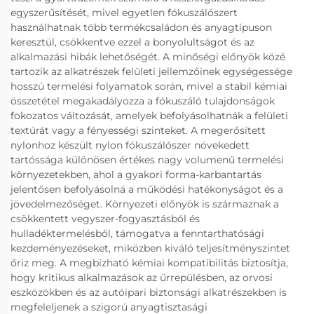
egyszerűsítését, mivel egyetlen fókuszálószert
használhatnak több termékcsaládon és anyagtípuson
keresztül, csökkentve ezzel a bonyolultságot és az
alkalmazási hibák lehetőségét. A minőségi előnyök közé
tartozik az alkatrészek felületi jellemzőinek egységessége
hosszú termelési folyamatok során, mivel a stabil kémiai
összetétel megakadályozza a fókuszáló tulajdonságok
fokozatos változását, amelyek befolyásolhatnák a felületi
textúrát vagy a fényességi szinteket. A megerősített
nylonhoz készült nylon fókuszálószer növekedett
tartóssága különösen értékes nagy volumenű termelési
környezetekben, ahol a gyakori forma-karbantartás
jelentősen befolyásolná a működési hatékonyságot és a
jövedelmezőséget. Környezeti előnyök is származnak a
csökkentett vegyszer-fogyasztásból és
hulladéktermelésből, támogatva a fenntarthatósági
kezdeményezéseket, miközben kiváló teljesítményszintet
őriz meg. A megbízható kémiai kompatibilitás biztosítja,
hogy kritikus alkalmazások az űrrepülésben, az orvosi
eszközökben és az autóipari biztonsági alkatrészekben is
megfeleljenek a szigorú anyagtisztasági