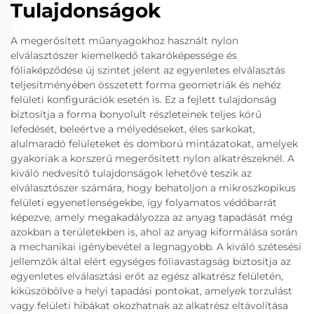
Tulajdonságok
A megerősített műanyagokhoz használt nylon
elválasztószer kiemelkedő takaróképessége és
fóliaképződése új szintet jelent az egyenletes elválasztás
teljesítményében összetett forma geometriák és nehéz
felületi konfigurációk esetén is. Ez a fejlett tulajdonság
biztosítja a forma bonyolult részleteinek teljes körű
lefedését, beleértve a mélyedéseket, éles sarkokat,
alulmaradó felületeket és domború mintázatokat, amelyek
gyakoriak a korszerű megerősített nylon alkatrészeknél. A
kiváló nedvesítő tulajdonságok lehetővé teszik az
elválasztószer számára, hogy behatoljon a mikroszkopikus
felületi egyenetlenségekbe, így folyamatos védőbarrát
képezve, amely megakadályozza az anyag tapadását még
azokban a területekben is, ahol az anyag kiformálása során
a mechanikai igénybevétel a legnagyobb. A kiváló szétesési
jellemzők által elért egységes fóliavastagság biztosítja az
egyenletes elválasztási erőt az egész alkatrész felületén,
kiküszöbölve a helyi tapadási pontokat, amelyek torzulást
vagy felületi hibákat okozhatnak az alkatrész eltávolítása