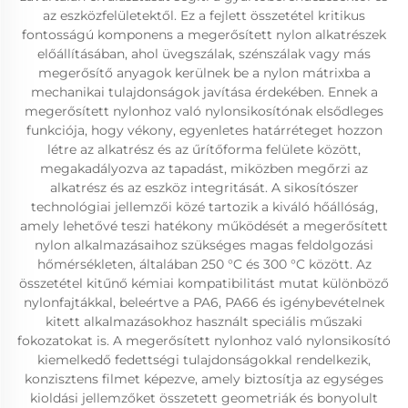
az eszközfelületektől. Ez a fejlett összetétel kritikus
fontosságú komponens a megerősített nylon alkatrészek
előállításában, ahol üvegszálak, szénszálak vagy más
megerősítő anyagok kerülnek be a nylon mátrixba a
mechanikai tulajdonságok javítása érdekében. Ennek a
megerősített nylonhoz való nylonsikosítónak elsődleges
funkciója, hogy vékony, egyenletes határréteget hozzon
létre az alkatrész és az űrítőforma felülete között,
megakadályozva az tapadást, miközben megőrzi az
alkatrész és az eszköz integritását. A sikosítószer
technológiai jellemzői közé tartozik a kiváló hőállóság,
amely lehetővé teszi hatékony működését a megerősített
nylon alkalmazásaihoz szükséges magas feldolgozási
hőmérsékleten, általában 250 °C és 300 °C között. Az
összetétel kitűnő kémiai kompatibilitást mutat különböző
nylonfajtákkal, beleértve a PA6, PA66 és igénybevételnek
kitett alkalmazásokhoz használt speciális műszaki
fokozatokat is. A megerősített nylonhoz való nylonsikosító
kiemelkedő fedettségi tulajdonságokkal rendelkezik,
konzisztens filmet képezve, amely biztosítja az egységes
kioldási jellemzőket összetett geometriák és bonyolult