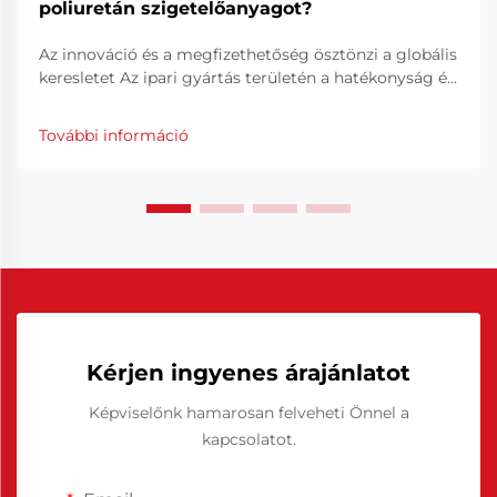
poliuretán szigetelőanyagot?
Az innováció és a megfizethetőség ösztönzi a globális
keresletet Az ipari gyártás területén a hatékonyság és
a pontosság kulcsfontosságú elemek a folyamatos
gyártási minőség biztosításában. A kínai poliuretán
További információ
felszabadító szer kulcsfontosságú megoldás...
Kérjen ingyenes árajánlatot
Képviselőnk hamarosan felveheti Önnel a
kapcsolatot.