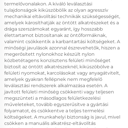
termelővonalakon. A kiváló leválasztási
tulajdonságok kiküszöbölik az olyan agresszív
mechanikai eltávolítási technikák szükségességét,
amelyek károsíthatják az öntött alkatrészeket és a
drága szerszámokat egyaránt, így hosszabb
élettartamot biztosítanak az öntőformáknak,
valamint csökkentik a karbantartási költségeket. A
minőségi javulások azonnal észrevehetők, hiszen a
megerősített nylonokhoz készült nylon
közbetétagens konzisztens felületi minőséget
biztosít az öntött alkatrészeknél, kiküszöbölve a
felületi nyomokat, karcolásokat vagy anyagátvitelt,
amelyek gyakran fellépnek nem megfelelő
leválasztási rendszerek alkalmazása esetén. A
javított felületi minőség csökkenti vagy teljesen
megszünteti a másodlagos felületkezelési
műveleteket, tovább egyszerűsítve a gyártási
folyamatot, és csökkentve a teljes termelési
költségeket. A munkahelyi biztonság is javul, mivel
csökken a manuális alkatrész-eltávolítás