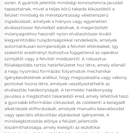
során. A gyártók jelentős minőségi konzisztencia-javulást
tapasztalnak, mivel a teljes körű takarás kiküszöböli a
felületi minőség és méretpontosság véletlenszerű
ingadozásait, amelyek a hiányos vagy egyenetlen
elválasztószer-felvitelből adódnak. A megerősített
műanyagokhoz használt nylon elválasztószer kiváló
kiegyenlítődési tulajdonságokkal rendelkezik, amelyek
automatikusan kompenzálják a felviteli eltéréseket, így
szakértői eredményt biztosítva függetlenül az operátor
szintjétől vagy a felviteli módszertől. A robusztus
fóliaképződés tartós határfelületet hoz létre, amely ellenáll
a nagy nyomású formázási folyamatok mechanikai
igénybevételének anélkül, hogy megszakadna vagy vékony
pontokat hozna létre, amelyek veszélyeztethetik az
elválasztás hatékonyságát. A termelési hatékonyság
javulása a megbízható takarásból ered, amely lehetővé teszi
a gyorsabb kiformálási ciklusokat, és csökkenti a beragadt
alkatrészek előfordulását, amelyek manuális beavatkozást
vagy speciális eltávolítási eljárásokat igényelnek. A
minőségbiztosítás előnye a felületi jellemzők
kiszámíthatósága, amely kielégíti az esztétikai