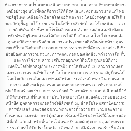
ต้องการความสม่ำเสมอของสี ความทนทาน และความต้านทานต่อสาร
เคมีอย่างสูง หน้าที่หลักคือการให้สีที่สดใสและคงทนยาวนานแก่โฟม
พอลิยูรีเทน เคลือบผิว อีลาสโตเมอร์ และกาว โดยยังคงคุณสมบัติเดิม
ของวัสดุพื้นฐานไว้ กรอบเทคโนโลยีของสีเพสต์ pu ใช้เทคนิคการกระ
จายตัวที่ทันสมัย ซึ่งช่วยให้เม็ดสีกระจายตัวอย่างสม่ำเสมอทั่วทั้งแม
ทริกซ์พอลิยูรีเทน ส่งผลให้เกิดการให้สีที่สม่ำเสมอ โดยไม่กระทบต่อ
คุณสมบัติทางกลหรือลักษณะการแปรรูปของผลิตภัณฑ์สุดท้าย สูตร
เพสต์นี้รวมถึงตัวเสถียรภาพและสารกระจายตัวที่คัดสรรมาอย่างดี ซึ่ง
ช่วยป้องกันการรวมตัวและการตกตะกอนของเม็ดสีระหว่างการจัดเก็บ
และการใช้งาน ความเสถียรต่ออุณหภูมิถือเป็นคุณสมบัติทาง
เทคโนโลยีที่สำคัญอีกประการหนึ่ง ทำให้สีเพสต์ pu สามารถทนต่อ
สภาวะความร้อนที่พบโดยทั่วไปในกระบวนการแปรรูกพอลิยูรีเทนได้
โดยไม่เกิดการเสื่อมสภาพของสีหรือการเคลื่อนตัวของสี ความหลาก
หลายของสีเพสต์ pu ครอบคลุมหลายอุตสาหกรรม เช่น ยานยนต์
เฟอร์นิเจอร์ ก่อสร้าง และบรรจุภัณฑ์ ในงานด้านยานยนต์ สีเพสต์นี้ใช้
ให้สีที่ทนทานแก่ชิ้นส่วนภายใน โฟมเบาะนั่ง และองค์ประกอบของแผง
หน้าปัด อุตสาหกรรมก่อสร้างใช้สีเพสต์ pu สำหรับโฟมสถาปัตยกรรม
สารซีลเลอร์ และวัสดุฉนวน ที่ต้องการทั้งความสวยงามและความ
ต้านทานต่อสภาพอากาศ ผู้ผลิตเฟอร์นิเจอร์พึ่งพาสารให้สีนี้ในการผลิต
สีที่สม่ำเสมอสำหรับชิ้นส่วนโฟมรองรับและผ้าหุ้มเบาะ อุตสาหกรรม
บรรจุภัณฑ์ได้รับประโยชน์จากสีเพสต์ pu เมื่อต้องการสร้างชิ้นส่วน