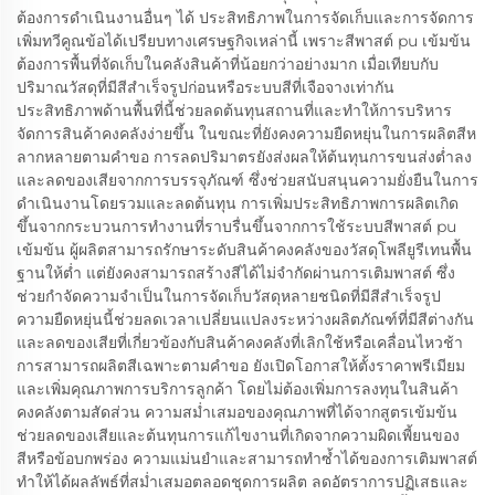
ต้องการดำเนินงานอื่นๆ ได้ ประสิทธิภาพในการจัดเก็บและการจัดการ
เพิ่มทวีคูณข้อได้เปรียบทางเศรษฐกิจเหล่านี้ เพราะสีพาสต์ pu เข้มข้น
ต้องการพื้นที่จัดเก็บในคลังสินค้าที่น้อยกว่าอย่างมาก เมื่อเทียบกับ
ปริมาณวัสดุที่มีสีสำเร็จรูปก่อนหรือระบบสีที่เจือจางเท่ากัน
ประสิทธิภาพด้านพื้นที่นี้ช่วยลดต้นทุนสถานที่และทำให้การบริหาร
จัดการสินค้าคงคลังง่ายขึ้น ในขณะที่ยังคงความยืดหยุ่นในการผลิตสีห
ลากหลายตามคำขอ การลดปริมาตรยังส่งผลให้ต้นทุนการขนส่งต่ำลง
และลดของเสียจากการบรรจุภัณฑ์ ซึ่งช่วยสนับสนุนความยั่งยืนในการ
ดำเนินงานโดยรวมและลดต้นทุน การเพิ่มประสิทธิภาพการผลิตเกิด
ขึ้นจากกระบวนการทำงานที่ราบรื่นขึ้นจากการใช้ระบบสีพาสต์ pu
เข้มข้น ผู้ผลิตสามารถรักษาระดับสินค้าคงคลังของวัสดุโพลียูรีเทนพื้น
ฐานให้ต่ำ แต่ยังคงสามารถสร้างสีได้ไม่จำกัดผ่านการเติมพาสต์ ซึ่ง
ช่วยกำจัดความจำเป็นในการจัดเก็บวัสดุหลายชนิดที่มีสีสำเร็จรูป
ความยืดหยุ่นนี้ช่วยลดเวลาเปลี่ยนแปลงระหว่างผลิตภัณฑ์ที่มีสีต่างกัน
และลดของเสียที่เกี่ยวข้องกับสินค้าคงคลังที่เลิกใช้หรือเคลื่อนไหวช้า
การสามารถผลิตสีเฉพาะตามคำขอ ยังเปิดโอกาสให้ตั้งราคาพรีเมียม
และเพิ่มคุณภาพการบริการลูกค้า โดยไม่ต้องเพิ่มการลงทุนในสินค้า
คงคลังตามสัดส่วน ความสม่ำเสมอของคุณภาพที่ได้จากสูตรเข้มข้น
ช่วยลดของเสียและต้นทุนการแก้ไขงานที่เกิดจากความผิดเพี้ยนของ
สีหรือข้อบกพร่อง ความแม่นยำและสามารถทำซ้ำได้ของการเติมพาสต์
ทำให้ได้ผลลัพธ์ที่สม่ำเสมอตลอดชุดการผลิต ลดอัตราการปฏิเสธและ