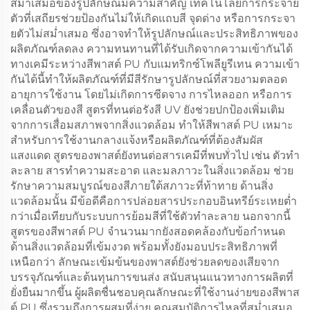
สม่ำเสมอของรูปลักษณ์มีความสำคัญ เทคโนโลยีการกระจาย
ตัวที่เสถียรช่วยป้องกันไม่ให้เกิดแถบสี จุดด่าง หรือการกระจา
ยตัวไม่สม่ำเสมอ ซึ่งอาจทำให้รูปลักษณ์และประสิทธิภาพของ
ผลิตภัณฑ์ลดลง ความทนทานที่ได้รับเกิดจากความเข้ากันได้
ทางเคมีระหว่างสีพาสต์ PU กับแมทริกซ์โพลียูรีเทน ความเข้า
กันได้นี้ทำให้ผลิตภัณฑ์ที่มีสีรักษารูปลักษณ์ที่สวยงามตลอด
อายุการใช้งาน โดยไม่เกิดการซีดจาง การไหลออก หรือการ
เคลื่อนตัวของสี สูตรที่ทนต่อรังสี UV ยังช่วยปกป้องเพิ่มเติม
จากการเสื่อมสภาพจากสิ่งแวดล้อม ทำให้สีพาสต์ PU เหมาะ
สำหรับการใช้งานกลางแจ้งหรือผลิตภัณฑ์ที่ต้องสัมผัส
แสงแดด สูตรของพาสต์ยังทนต่อสารเคมีที่พบทั่วไป เช่น ตัวทำ
ละลาย สารทำความสะอาด และมลภาวะในสิ่งแวดล้อม ช่วย
รักษาความสมบูรณ์ของสีภายใต้สภาวะที่ท้าทาย ด้านสิ่ง
แวดล้อมนั้น มีข้อดีคือการปล่อยสารประกอบอินทรีย์ระเหยต่ำ
กว่าเมื่อเทียบกับระบบการย้อมสีที่ใช้ตัวทำละลาย นอกจากนี้
สูตรของสีพาสต์ PU จำนวนมากยังสอดคล้องกับข้อกำหนด
ด้านสิ่งแวดล้อมที่เข้มงวด พร้อมทั้งยังมอบประสิทธิภาพที่
เหนือกว่า ลักษณะเข้มข้นของพาสต์ยังช่วยลดของเสียจาก
บรรจุภัณฑ์และต้นทุนการขนส่ง สนับสนุนแนวทางการผลิตที่
ยั่งยืนมากขึ้น ผู้ผลิตชื่นชอบคุณลักษณะที่ใช้งานง่ายของสีพาส
ต์ PU ซึ่งรวมถึงการผสมที่ง่าย คุณสมบัติการไหลที่สม่ำเสมอ