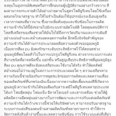
ประกอบการสามารถนำสีผง pu เข้ามาใช้ในระบบเดิมได้โดยไม่ต้อง
ลงทุนในอุปกรณ์พิเศษหรือการฝึกอบรมผู้ปฏิบัติงานอย่างกว้างขวาง สี
ผงสามารถกระจายตัวได้อย่างง่ายดายในสูตรโพลียูรีเทนโดยใช้เครื่อง
ผสมกลไกมาตรฐาน ทำให้ไม่จำเป็นต้องใช้อุปกรณ์แรงเฉือนสูงหรือ
เวลาการผสมที่ยาวนาน ซึ่งอาจเพิ่มต้นทุนและซับซ้อนในการผลิต
ความเข้ากันได้นี้ยังขยายไปยังระบบจ่ายอัตโนมัติ โดยคุณสมบัติการ
ไหลที่เสถียรของสีผงช่วยให้มั่นใจได้ถึงการวัดปริมาณและการเติมสี
อย่างแม่นยำและสม่ำเสมอตลอดการผลิต อีกหนึ่งปัจจัยสำคัญของ
ความเข้ากันได้ด้านการประมวลผลคือความคงตัวของอุณหภูมิ
เนื่องจากสีผง pu ยังคงรักษาระดับประสิทธิภาพไว้ได้ตลอดช่วง
อุณหภูมิที่พบโดยทั่วไปในการแปรรูปโพลียูรีเทน ต่างจากระบบการแต่ง
สีบางชนิดที่อาจหนืดขึ้น แยกชั้น หรือสูญเสียประสิทธิภาพที่อุณหภูมิสูง
สีผง pu คุณภาพดีจะยังคงเสถียรและใช้งานได้จริง ทำให้ผลลัพธ์
สม่ำเสมอไม่ว่าจะอยู่ในสภาวะการประมวลผลใด ๆ ความเสถียรทาง
ความร้อนนี้ช่วยป้องกันการหยุดชะงักของการผลิตและลดความเสี่ยง
ของผลิตภัณฑ์ที่บกพร่องอันเนื่องมาจากความผิดเพี้ยนของสีที่เกิดจาก
อุณหภูมิ ความเข้ากันได้ของสีผงกับสารเคมีโพลียูรีเทนหลายประเภท
ได้แก่ โฟมยืดหยุ่น โฟมแข็ง อีลาสโตเมอร์ และสารเคลือบ ช่วยให้ผู้
ผลิตมีความยืดหยุ่นอย่างมากในการพัฒนาและการปรับแต่งผลิตภัณฑ์
ความเข้ากันได้กว้างขวางนี้ช่วยให้บริษัทต่างๆ สามารถปรับมาตรฐาน
ระบบการแต่งสีของตนข้ามสายผลิตภัณฑ์หลายรายการ ทำให้การ
จัดการคลังสินค้าง่ายขึ้นและลดความซับซ้อน การใช้ระบบแต่งสีเดียว