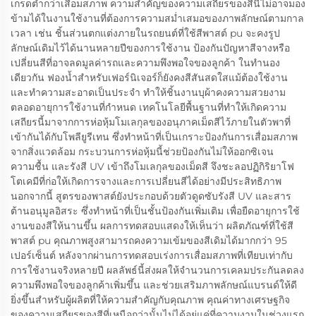
เกรดต่ำกว่าเสื่อมสภาพ ความสำคัญของความเสถียรของสีนี้ไม่อาจมอง
ข้ามได้ในงานใช้งานที่ต้องการความสม่ำเสมอของภาพลักษณ์ตามกาล
เวลา เช่น ชิ้นส่วนตกแต่งภายในรถยนต์ที่ใช้สีพาสต์ pu จะคงรูป
ลักษณ์เดิมไว้ได้นานหลายปีของการใช้งาน ป้องกันปัญหาสีจางหรือ
เปลี่ยนสีที่อาจลดมูลค่ารถและความพึงพอใจของลูกค้า ในทำนอง
เดียวกัน ฟองน้ำสำหรับเฟอร์นิเจอร์ก็ยังคงสีสันสดใสแม้ต้องใช้งาน
และทำความสะอาดเป็นประจำ ทำให้ชิ้นงานบุผ้าคงความสวยงาม
ตลอดอายุการใช้งานที่กำหนด เทคโนโลยีพื้นฐานที่ทำให้เกิดความ
เสถียรนี้มาจากการห่อหุ้มโมเลกุลของอนุภาคเม็ดสีไว้ภายในตัวพาที่
เข้ากันได้กับโพลียูรีเทน ซึ่งทำหน้าที่เป็นเกราะป้องกันการเสื่อมสภาพ
จากสิ่งแวดล้อม กระบวนการห่อหุ้มนี้ช่วยป้องกันไม่ให้ออกซิเจน
ความชื้น และรังสี UV เข้าถึงโมเลกุลของเม็ดสี จึงชะลอปฏิกิริยาโฟ
โตเคมีที่ก่อให้เกิดการจางและการเปลี่ยนสีได้อย่างมีประสิทธิภาพ
นอกจากนี้ สูตรของพาสต์ยังประกอบด้วยตัวดูดซับรังสี UV และสาร
ต้านอนุมูลอิสระ ซึ่งทำหน้าที่เป็นชั้นป้องกันเพิ่มเติม เพื่อยืดอายุการใช้
งานของสีให้นานขึ้น ผลการทดสอบแสดงให้เห็นว่า ผลิตภัณฑ์ที่ใช้สี
พาสต์ pu คุณภาพสูงสามารถคงความเข้มของสีเดิมได้มากกว่า 95
เปอร์เซ็นต์ หลังจากผ่านการทดสอบเร่งการเสื่อมสภาพที่เทียบเท่ากับ
การใช้งานจริงหลายปี ผลลัพธ์นี้ส่งผลให้จำนวนการเคลมประกันลดลง
ความพึงพอใจของลูกค้าเพิ่มขึ้น และช่วยเสริมภาพลักษณ์แบรนด์ให้ดี
ยิ่งขึ้นสำหรับผู้ผลิตที่ให้ความสำคัญกับคุณภาพ คุณค่าทางเศรษฐกิจ
ของความเสถียรของสีที่เหนือกว่านั้นไม่ได้อยู่แค่ที่ความงามในช่วงแรก