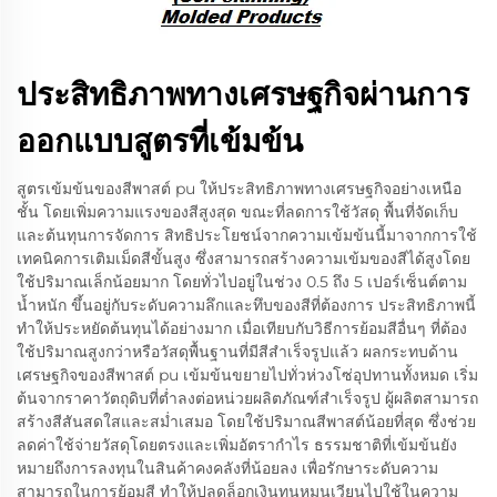
ประสิทธิภาพทางเศรษฐกิจผ่านการ
ออกแบบสูตรที่เข้มข้น
สูตรเข้มข้นของสีพาสต์ pu ให้ประสิทธิภาพทางเศรษฐกิจอย่างเหนือ
ชั้น โดยเพิ่มความแรงของสีสูงสุด ขณะที่ลดการใช้วัสดุ พื้นที่จัดเก็บ
และต้นทุนการจัดการ สิทธิประโยชน์จากความเข้มข้นนี้มาจากการใช้
เทคนิคการเติมเม็ดสีขั้นสูง ซึ่งสามารถสร้างความเข้มของสีได้สูงโดย
ใช้ปริมาณเล็กน้อยมาก โดยทั่วไปอยู่ในช่วง 0.5 ถึง 5 เปอร์เซ็นต์ตาม
น้ำหนัก ขึ้นอยู่กับระดับความลึกและทึบของสีที่ต้องการ ประสิทธิภาพนี้
ทำให้ประหยัดต้นทุนได้อย่างมาก เมื่อเทียบกับวิธีการย้อมสีอื่นๆ ที่ต้อง
ใช้ปริมาณสูงกว่าหรือวัสดุพื้นฐานที่มีสีสำเร็จรูปแล้ว ผลกระทบด้าน
เศรษฐกิจของสีพาสต์ pu เข้มข้นขยายไปทั่วห่วงโซ่อุปทานทั้งหมด เริ่ม
ต้นจากราคาวัตถุดิบที่ต่ำลงต่อหน่วยผลิตภัณฑ์สำเร็จรูป ผู้ผลิตสามารถ
สร้างสีสันสดใสและสม่ำเสมอ โดยใช้ปริมาณสีพาสต์น้อยที่สุด ซึ่งช่วย
ลดค่าใช้จ่ายวัสดุโดยตรงและเพิ่มอัตรากำไร ธรรมชาติที่เข้มข้นยัง
หมายถึงการลงทุนในสินค้าคงคลังที่น้อยลง เพื่อรักษาระดับความ
สามารถในการย้อมสี ทำให้ปลดล็อกเงินทุนหมุนเวียนไปใช้ในความ