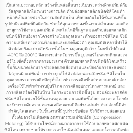
เป็นส่วนประกอบหลัก สร้างชั้นหล่อลื่นบางเฉียบระหว่างผิวแม่พิมพ์กับ
วัสดุพลาสติกในระหว่างการผลิต ตัวปล่อยพลาสติกชนิดซิลิโคนทำ
หน้าที่เป็นสารช่วยในการผลิตที่จำเป็น เพื่อป้องกันไม่ให้ชิ้นส่วนที่ขึ้น
รูปกับผิวแม่พิมพ์ยึดติดกัน ช่วยให้คุณภาพของชิ้นงานสม่ำเสมอ และยืด
อายุการใช้งานของแม่พิมพ์ เทคโนโลยีพื้นฐานของตัวปล่อยพลาสติก
ชนิดซิลิโคนอิงจากโครงสร้างโมเลกุลเฉพาะตัวของสารซิลิโคน ซึ่งมี
ความเสถียรทางความร้อนสูงและแรงตึงผิวต่ำ คุณสมบัติเหล่านี้ทำให้
ตัวปล่อยยังคงประสิทธิภาพได้ในช่วงอุณหภูมิกว้าง โดยทั่วไปตั้งแต่
-40°C ถึง 200°C จึงเหมาะสำหรับการขึ้นรูปเทอร์โมพลาสติกและเท
อร์โมเซ็ตติ้งหลากหลายประเภท ตัวปล่อยพลาสติกชนิดซิลิโคนสร้าง
ชั้นกั้นขนาดเล็กมาก ช่วยลดแรงเสียดทานและป้องกันการสะสมของ
วัสดุบนผิวแม่พิมพ์ การประยุกต์ใช้ตัวปล่อยพลาสติกชนิดซิลิโคนใน
อุตสาหกรรมการผลิตมีอยู่ทั่วไป เช่น การผลิตชิ้นส่วนยานยนต์ กล่อง
เครื่องใช้ไฟฟ้าสำหรับผู้บริโภค การผลิตอุปกรณ์ทางการแพทย์ และ
การผลิตเครื่องใช้ในบ้าน ในกระบวนการฉีดขึ้นรูป ตัวปล่อยพลาสติก
ชนิดซิลิโคนช่วยให้ชิ้นงานหลุดออกจากแม่พิมพ์ได้อย่างสะอาด โดยยัง
คงรักษาระดับความคลาดเคลื่อนตามมิติอย่างแม่นยำ ตัวปล่อยนี้มีค่า
สำคัญโดยเฉพาะในชิ้นงานที่มีรูปร่างซับซ้อน ซึ่งวิธีการปล่อยแบบ
ดั้งเดิมอาจไม่เพียงพอ อุตสาหกรรมแม่พิมพ์อัด (Compression
Molding) ได้รับประโยชน์อย่างมากจากการใช้ตัวปล่อยพลาสติกชนิด
ซิลิโคน เพราะช่วยให้ระยะเวลาไซเคิลสม่ำเสมอ และลดโอกาสเกิดข้อ