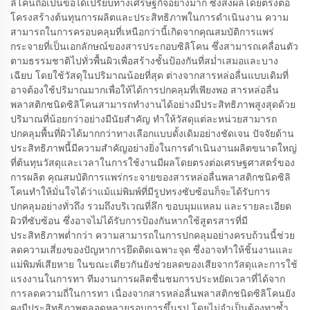
ลิโคนถือเป็นข้อได้เปรียบทางเศรษฐกิจอย่างมาก ซึ่งส่งผลโดยตรงต่อ
โครงสร้างต้นทุนการผลิตและประสิทธิภาพในการดำเนินงาน ความ
สามารถในการครอบคลุมที่เหนือกว่านี้เกิดจากคุณสมบัติการแพร่
กระจายที่เป็นเอกลักษณ์ของสารประกอบซิลิโคน ซึ่งสามารถเคลื่อนตัว
ตามธรรมชาติไปทั่วพื้นผิวเพื่อสร้างชั้นป้องกันที่สม่ำเสมอและบาง
เฉียบ โดยใช้วัสดุในปริมาณน้อยที่สุด ต่างจากสารหล่อลื่นแบบเดิมที่
อาจต้องใช้ปริมาณมากเพื่อให้ได้การปกคลุมที่เพียงพอ สารหล่อลื่น
พลาสติกชนิดซิลิโคนสามารถทำงานได้อย่างมีประสิทธิภาพสูงสุดด้วย
ปริมาณที่น้อยกว่าอย่างมีนัยสำคัญ ทำให้วัสดุแต่ละหน่วยสามารถ
ปกคลุมพื้นที่ผิวได้มากกว่าทางเลือกแบบดั้งเดิมอย่างชัดเจน ปัจจัยด้าน
ประสิทธิภาพนี้มีความสำคัญอย่างยิ่งในการดำเนินงานผลิตขนาดใหญ่
ที่ต้นทุนวัสดุและเวลาในการใช้งานมีผลโดยตรงต่อเศรษฐศาสตร์ของ
การผลิต คุณสมบัติการแพร่กระจายของสารหล่อลื่นพลาสติกชนิดซิลิ
โคนทำให้มั่นใจได้ว่าแม้แม่พิมพ์ที่มีรูปทรงซับซ้อนก็จะได้รับการ
ปกคลุมอย่างทั่วถึง รวมถึงบริเวณที่ลึก ขอบมุมแหลม และรายละเอียด
ผิวที่ซับซ้อน ซึ่งอาจไม่ได้รับการป้องกันหากใช้สูตรสารที่มี
ประสิทธิภาพต่ำกว่า ความสามารถในการปกคลุมอย่างครบถ้วนนี้ช่วย
ลดความเสี่ยงของปัญหาการยึดติดเฉพาะจุด ซึ่งอาจทำให้ชิ้นงานและ
แม่พิมพ์เสียหาย ในขณะเดียวกันยังช่วยลดของเสียจากวัสดุและการใช้
แรงงานในการทา ทีมงานการผลิตชื่นชมการประหยัดเวลาที่ได้จาก
การลดความถี่ในการทา เนื่องจากสารหล่อลื่นพลาสติกชนิดซิลิโคนยัง
คงมีประสิทธิภาพตลอดหลายรอบการขึ้นรูป โดยไม่จำเป็นต้องทาซ้ำ