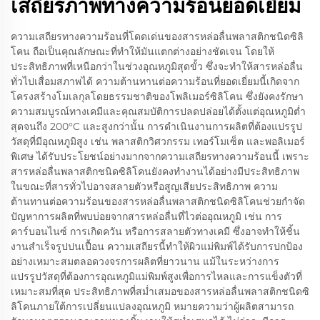
เสถียรภาพทางความร้อนยอดเยี่ยม
ความเสถียรทางความร้อนที่โดดเด่นของสารหล่อลื่นพลาสติกชนิดซิลิ
โคน ถือเป็นคุณลักษณะที่ทำให้มันแตกต่างอย่างชัดเจน โดยให้
ประสิทธิภาพที่เหนือกว่าในช่วงอุณหภูมิสุดขั้ว ซึ่งจะทำให้สารหล่อลื่น
ทั่วไปเสื่อมสภาพได้ ความต้านทานต่อความร้อนที่ยอดเยี่ยมนี้เกิดจาก
โครงสร้างโมเลกุลโดยธรรมชาติของโพลิเมอร์ซิลิโคน ซึ่งยังคงรักษา
ความสมบูรณ์ทางเคมีและคุณสมบัติการปลดปล่อยได้ตั้งแต่อุณหภูมิต่ำ
สุดจนถึง 200°C และสูงกว่านั้น การดำเนินงานการผลิตที่ต้องแปรรูป
วัสดุที่มีอุณหภูมิสูง เช่น พลาสติกวิศวกรรม เทอร์โมเซ็ต และพอลิเมอร์
พิเศษ ได้รับประโยชน์อย่างมากจากความเสถียรทางความร้อนนี้ เพราะ
สารหล่อลื่นพลาสติกชนิดซิลิโคนยังคงทำงานได้อย่างมีประสิทธิภาพ
ในขณะที่สารทั่วไปอาจสลายตัวหรือสูญเสียประสิทธิภาพ ความ
ต้านทานต่อความร้อนของสารหล่อลื่นพลาสติกชนิดซิลิโคนช่วยกำจัด
ปัญหาการผลิตที่พบบ่อยจากสารหล่อลื่นที่ไวต่ออุณหภูมิ เช่น การ
คาร์บอนไนซ์ การเกิดควัน หรือการสลายตัวทางเคมี ซึ่งอาจทำให้ชิ้น
งานสำเร็จรูปปนเปื้อน ความเสถียรนี้ทำให้ผิวแม่พิมพ์ได้รับการปกป้อง
อย่างเหมาะสมตลอดวงจรการผลิตที่ยาวนาน แม้ในระหว่างการ
แปรรูปวัสดุที่ต้องการอุณหภูมิแม่พิมพ์สูงเพื่อการไหลและการแข็งตัวที่
เหมาะสมที่สุด ประสิทธิภาพที่สม่ำเสมอของสารหล่อลื่นพลาสติกชนิดซิ
ลิโคนภายใต้การเปลี่ยนแปลงอุณหภูมิ หมายความว่าผู้ผลิตสามารถ