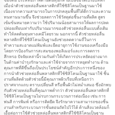
ของตน ประสิทธิภาพด้านต้นทุนกลายเป็นข้อได้เปรียบหลัก
เมื่อนำตัวช่วยหล่อลื่นพลาสติกที่ใช้ซิลิโคนเป็นฐานมาใช้
เนื่องจากความสามารถในการปกคลุมพื้นที่ได้ดีกว่าและความ
ทนทานนานขึ้น จึงช่วยลดการใช้วัสดุต่อชิ้นงานที่ผลิต สูตร
เข้มข้นหมายความว่า ใช้ปริมาณน้อยสามารถให้ผลการปลด
ปล่อยเทียบเท่ากับปริมาณมากของตัวช่วยหล่อลื่นแบบดั้งเดิม
ทำให้ลดต้นทุนทางเคมีโดยรวม นอกจากนี้ ตัวช่วยหล่อลื่น
พลาสติกที่ใช้ซิลิโคนเป็นฐานยังช่วยลดความถี่ในการ
ทำความสะอาดแม่พิมพ์และยืดอายุการใช้งานของเครื่องมือ
โดยการป้องกันการสะสมของพอลิเมอร์และการลดการ
สึกหรอ ปัจจัยเหล่านี้รวมกันทำให้เกิดการประหยัดอย่างมาก
ในด้านค่าบำรุงรักษาและค่าใช้จ่ายจากการหยุดทำงาน ด้าน
คุณภาพที่ดีขึ้นถือเป็นประโยชน์สำคัญอีกประการหนึ่งของ
การนำตัวช่วยหล่อลื่นพลาสติกที่ใช้ซิลิโคนเป็นฐานมาใช้ ชิ้น
งานที่ผลิตด้วยตัวช่วยนี้มีคุณภาพผิวเรียบที่เหนือกว่า
ปราศจากแถบ คราบเปลี่ยนสี หรือพื้นผิวไม่สม่ำเสมอ ซึ่งมักพบ
กับตัวช่วยหล่อลื่นที่คุณภาพต่ำกว่า ตัวช่วยหล่อลื่นพลาสติกที่
ใช้ซิลิโคนเป็นฐานไม่รบกวนกระบวนการต่อเนื่อง เช่น การ
พ่นสี การพิมพ์ หรือการติดยึด จึงรักษาความสามารถของชิ้น
งานสำหรับกระบวนการขั้นตอนถัดไปไว้ได้ ด้านสิ่งแวดล้อมก็
เอื้อต่อการใช้ตัวช่วยหล่อลื่นพลาสติกที่ใช้ซิลิโคนเป็นฐาน