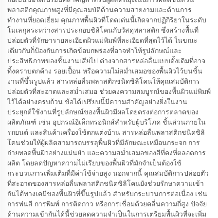
พลาสติกคุณภาพสูงที่มีคุณสมบัติด้านความสวยงามและด้านการ
ทำงานที่ยอดเยี่ยม คุณภาพพื้นผิวที่โดดเด่นนี้เกิดจากปฏิกิริยาในระดับ
โมเลกุลระหว่างสารประกอบซิลิโคนกับวัสดุพลาสติก ซึ่งสร้างพื้นที่
ปล่อยตัวที่รักษารายละเอียดผิวแม่พิมพ์ที่ละเอียดที่สุดไว้ได้ ในขณะ
เดียวกันก็ป้องกันการเกิดข้อบกพร่องที่อาจทำให้รูปลักษณ์และ
ประสิทธิภาพของชิ้นงานเสียไป ต่างจากสารหล่อลื่นแบบดั้งเดิมที่อาจ
ทิ้งคราบตกค้าง รอยเปื้อน หรือความไม่สม่ำเสมอของพื้นผิวไว้บนชิ้น
งานที่ขึ้นรูปแล้ว สารหล่อลื่นพลาสติกชนิดซิลิโคนให้คุณสมบัติการ
ปล่อยตัวที่สะอาดและสม่ำเสมอ ช่วยคงความสมบูรณ์ของพื้นผิวแม่พิมพ์
ไว้ได้อย่างครบถ้วน ข้อได้เปรียบนี้มีความสำคัญอย่างยิ่งในงาน
ประยุกต์ใช้งานที่รูปลักษณ์ของพื้นผิวมีผลโดยตรงต่อการตลาดของ
ผลิตภัณฑ์ เช่น อุปกรณ์อิเล็กทรอนิกส์สำหรับผู้บริโภค ชิ้นส่วนภายใน
รถยนต์ และสินค้าเครื่องใช้ตกแต่งบ้าน สารหล่อลื่นพลาสติกชนิดซิลิ
โคนช่วยให้ผู้ผลิตสามารถบรรลุพื้นผิวที่มีลักษณะเหมือนกระจก การ
ถ่ายทอดพื้นผิวอย่างแม่นยำ และความสม่ำเสมอของสีที่คงที่ตลอดการ
ผลิต โดยลดปัญหาความไม่เรียบของพื้นผิวที่มักจำเป็นต้องใช้
กระบวนการเพิ่มเติมที่มีค่าใช้จ่ายสูง นอกจากนี้ คุณสมบัติการปล่อยตัว
ที่สะอาดของสารหล่อลื่นพลาสติกชนิดซิลิโคนยังช่วยรักษาความเข้า
กันได้ทางเคมีของพื้นผิวที่ขึ้นรูปแล้ว สำหรับกระบวนการต่อเนื่อง เช่น
การพ่นสี การพิมพ์ การติดกาว หรือการเชื่อมด้วยคลื่นความถี่สูง ปัจจัย
ด้านความเข้ากันได้นี้ช่วยลดความจำเป็นในการเตรียมพื้นผิวที่จะเพิ่ม