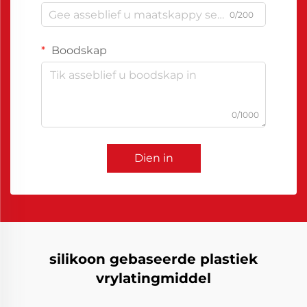
0/200
Boodskap
0/1000
Dien in
silikoon gebaseerde plastiek
vrylatingmiddel