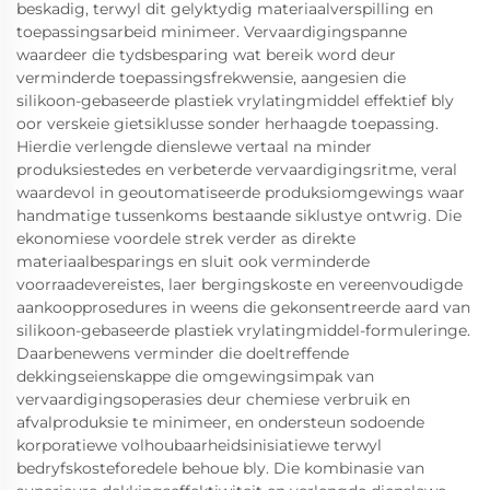
beskadig, terwyl dit gelyktydig materiaalverspilling en
toepassingsarbeid minimeer. Vervaardigingspanne
waardeer die tydsbesparing wat bereik word deur
verminderde toepassingsfrekwensie, aangesien die
silikoon-gebaseerde plastiek vrylatingmiddel effektief bly
oor verskeie gietsiklusse sonder herhaagde toepassing.
Hierdie verlengde dienslewe vertaal na minder
produksiestedes en verbeterde vervaardigingsritme, veral
waardevol in geoutomatiseerde produksiomgewings waar
handmatige tussenkoms bestaande siklustye ontwrig. Die
ekonomiese voordele strek verder as direkte
materiaalbesparings en sluit ook verminderde
voorraadevereistes, laer bergingskoste en vereenvoudigde
aankoopprosedures in weens die gekonsentreerde aard van
silikoon-gebaseerde plastiek vrylatingmiddel-formuleringe.
Daarbenewens verminder die doeltreffende
dekkingseienskappe die omgewingsimpak van
vervaardigingsoperasies deur chemiese verbruik en
afvalproduksie te minimeer, en ondersteun sodoende
korporatiewe volhoubaarheidsinisiatiewe terwyl
bedryfskosteforedele behoue bly. Die kombinasie van