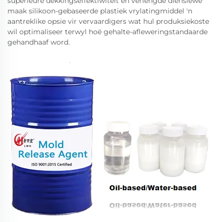
superieure dekkingseffektiwiteit en verlengde dienslewe
maak silikoon-gebaseerde plastiek vrylatingmiddel 'n
aantreklike opsie vir vervaardigers wat hul produksiekoste
wil optimaliseer terwyl hoë gehalte-afleweringstandaarde
gehandhaaf word.