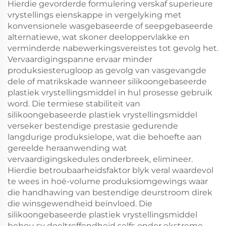
Hierdie gevorderde formulering verskaf superieure
vrystellings eienskappe in vergelyking met
konvensionele wasgebaseerde of seepgebaseerde
alternatiewe, wat skoner deeloppervlakke en
verminderde nabewerkingsvereistes tot gevolg het.
Vervaardigingspanne ervaar minder
produksiesterugloop as gevolg van vasgevangde
dele of matrikskade wanneer silikoongebaseerde
plastiek vrystellingsmiddel in hul prosesse gebruik
word. Die termiese stabiliteit van
silikoongebaseerde plastiek vrystellingsmiddel
verseker bestendige prestasie gedurende
langdurige produksielope, wat die behoefte aan
gereelde heraanwending wat
vervaardigingskedules onderbreek, elimineer.
Hierdie betroubaarheidsfaktor blyk veral waardevol
te wees in hoë-volume produksiomgewings waar
die handhawing van bestendige deurstroom direk
die winsgewendheid beïnvloed. Die
silikoongebaseerde plastiek vrystellingsmiddel
behou sy doeltreffendheid selfs onder ekstreme