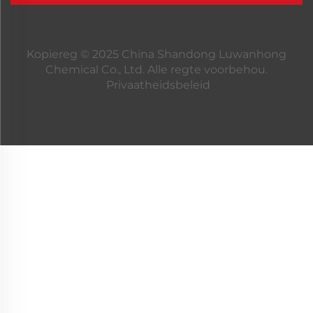
Kopiereg © 2025 China Shandong Luwanhong
Chemical Co., Ltd. Alle regte voorbehou.
Privaatheidsbeleid