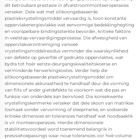
dit betroubare prestasie in afvalstroommonteeroperasies
verseker. Dele wat met silikoongebaseerde
plastiekvrystellingsmiddel vervaardig is, toon konstante
oppervlakenergievlakke wat eenvormige bedekkinghegting
en voorspelbare bindingssterkte bevorder, kritieke faktore
in veelstap-vervaardigingsprosesse. Die afwesigheid van
oppervlakverontreiniging vanweë
vrystellingsmiddelresidus verminder die waarskynlikheid
van defekte op geverfde of gedrukte oppervlaktes, wat
bydra tot hoër eerste-deurgangskwaliteitskoerse en
verminderde herwerkingkostes. Verder help die
silikoongebaseerde plastiekvrystellingsmiddel om
dimensionele akkuraatheid te handhaaf deur die vorming
van flits of ander gietdefekte te voorkom wat die pas en
funksie van onderdele kan beïnvloed. Die konsekwente
vrystellingskenmerke verseker dat dele skoon van matrikse
losmaak sonder vervorming of sleepmerke, en sodoende
kritieke dimensies en toleransies handhaaf wat noodsaaklik
is vir monteeroperasies. Hierdie dimensionele
stabilitietsvoordeel word toenemend belangrik in
presisietoepassings waar noue toleransies oor hoë-volume