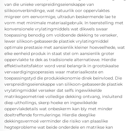
van die unieke verspreidingseienskappe van
silikoonverbindinge, wat natuurlik oor oppervlaktes
migreer om eenvormige, ultradun beskermende lae te
vorm met minimale materiaalgebruik. In teenstelling met
konvensionele vrylatingmiddels wat dikwels swaar
toepassing benodig om voldoende dekking te verseker,
lewer silikoon-gebaseerde plastiek vrylatingmiddel
optimale prestasie met aansienlik kleiner hoeveelhede, wat
elke eenheid produk in staat stel om aansienlik groter
oppervlakte te dek as tradisionele alternatiewe. Hierdie
effektiwiteitsfaktor word veral belangrik in grootskaalse
vervaardigingsoperasies waar materiaalkoste en
toepassingstyd die produkiekonomie direk beïnvloed. Die
verspreidingseienskappe van silikoon-gebaseerde plastiek
vrylatingmiddel verseker dat selfs ingewikkelde
matriksgeometrieë volledige dekking ontvang, insluitend
diep uithollings, skerp hoeke en ingewikkelde
oppervlakdetails wat onbeskerm kan bly met minder
doeltreffende formuleringe. Hierdie deeglike
dekkingsvermoë verminder die risiko van plaaslike
hegteprobleme wat beide onderdele en matrikse kan