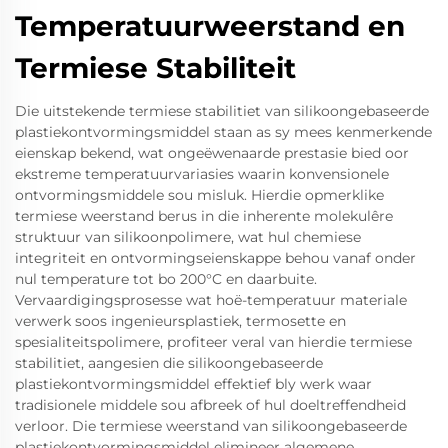
Temperatuurweerstand en
Termiese Stabiliteit
Die uitstekende termiese stabilitiet van silikoongebaseerde
plastiekontvormingsmiddel staan as sy mees kenmerkende
eienskap bekend, wat ongeëwenaarde prestasie bied oor
ekstreme temperatuurvariasies waarin konvensionele
ontvormingsmiddele sou misluk. Hierdie opmerklike
termiese weerstand berus in die inherente molekulêre
struktuur van silikoonpolimere, wat hul chemiese
integriteit en ontvormingseienskappe behou vanaf onder
nul temperature tot bo 200°C en daarbuite.
Vervaardigingsprosesse wat hoë-temperatuur materiale
verwerk soos ingenieursplastiek, termosette en
spesialiteitspolimere, profiteer veral van hierdie termiese
stabilitiet, aangesien die silikoongebaseerde
plastiekontvormingsmiddel effektief bly werk waar
tradisionele middele sou afbreek of hul doeltreffendheid
verloor. Die termiese weerstand van silikoongebaseerde
plastiekontvormingsmiddel elimineer algemene