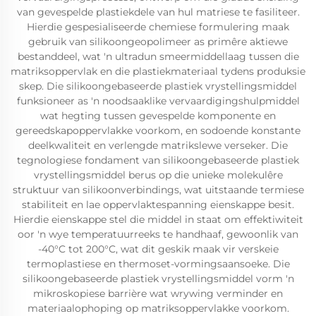
van gevespelde plastiekdele van hul matriese te fasiliteer.
Hierdie gespesialiseerde chemiese formulering maak
gebruik van silikoongeopolimeer as primêre aktiewe
bestanddeel, wat 'n ultradun smeermiddellaag tussen die
matriksoppervlak en die plastiekmateriaal tydens produksie
skep. Die silikoongebaseerde plastiek vrystellingsmiddel
funksioneer as 'n noodsaaklike vervaardigingshulpmiddel
wat hegting tussen gevespelde komponente en
gereedskapoppervlakke voorkom, en sodoende konstante
deelkwaliteit en verlengde matrikslewe verseker. Die
tegnologiese fondament van silikoongebaseerde plastiek
vrystellingsmiddel berus op die unieke molekulêre
struktuur van silikoonverbindings, wat uitstaande termiese
stabiliteit en lae oppervlaktespanning eienskappe besit.
Hierdie eienskappe stel die middel in staat om effektiwiteit
oor 'n wye temperatuurreeks te handhaaf, gewoonlik van
-40°C tot 200°C, wat dit geskik maak vir verskeie
termoplastiese en thermoset-vormingsaansoeke. Die
silikoongebaseerde plastiek vrystellingsmiddel vorm 'n
mikroskopiese barrière wat wrywing verminder en
materiaalophoping op matriksoppervlakke voorkom.