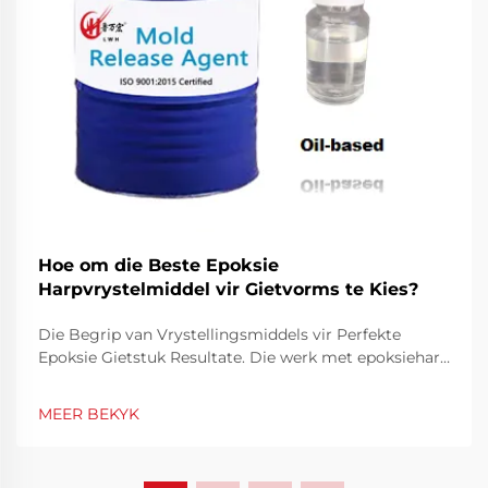
Hoe om die Beste Epoksie
Harpvrystelmiddel vir Gietvorms te Kies?
Die Begrip van Vrystellingsmiddels vir Perfekte
Epoksie Gietstuk Resultate. Die werk met epoksiehars
vereis presisie en die regte gereedskap om
professionele resultate te bereik. Van hierdie
MEER BEKYK
essensiële gereedskap speel 'n epoksiehars
vrystellingsmiddel 'n sleutelrol in die versekering dat
jy...