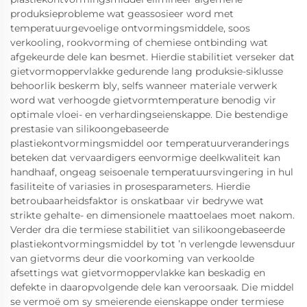
produksieprobleme wat geassosieer word met
temperatuurgevoelige ontvormingsmiddele, soos
verkooling, rookvorming of chemiese ontbinding wat
afgekeurde dele kan besmet. Hierdie stabilitiet verseker dat
gietvormoppervlakke gedurende lang produksie-siklusse
behoorlik beskerm bly, selfs wanneer materiale verwerk
word wat verhoogde gietvormtemperature benodig vir
optimale vloei- en verhardingseienskappe. Die bestendige
prestasie van silikoongebaseerde
plastiekontvormingsmiddel oor temperatuurveranderings
beteken dat vervaardigers eenvormige deelkwaliteit kan
handhaaf, ongeag seisoenale temperatuursvingering in hul
fasiliteite of variasies in prosesparameters. Hierdie
betroubaarheidsfaktor is onskatbaar vir bedrywe wat
strikte gehalte- en dimensionele maattoelaes moet nakom.
Verder dra die termiese stabilitiet van silikoongebaseerde
plastiekontvormingsmiddel by tot ’n verlengde lewensduur
van gietvorms deur die voorkoming van verkoolde
afsettings wat gietvormoppervlakke kan beskadig en
defekte in daaropvolgende dele kan veroorsaak. Die middel
se vermoë om sy smeierende eienskappe onder termiese