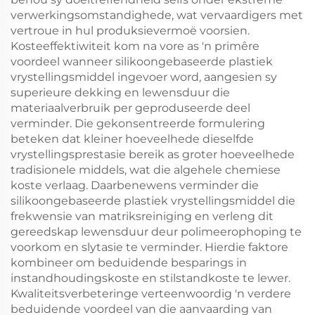
verwerkingsomstandighede, wat vervaardigers met
vertroue in hul produksievermoë voorsien.
Kosteeffektiwiteit kom na vore as 'n primêre
voordeel wanneer silikoongebaseerde plastiek
vrystellingsmiddel ingevoer word, aangesien sy
superieure dekking en lewensduur die
materiaalverbruik per geproduseerde deel
verminder. Die gekonsentreerde formulering
beteken dat kleiner hoeveelhede dieselfde
vrystellingsprestasie bereik as groter hoeveelhede
tradisionele middels, wat die algehele chemiese
koste verlaag. Daarbenewens verminder die
silikoongebaseerde plastiek vrystellingsmiddel die
frekwensie van matriksreiniging en verleng dit
gereedskap lewensduur deur polimeerophoping te
voorkom en slytasie te verminder. Hierdie faktore
kombineer om beduidende besparings in
instandhoudingskoste en stilstandkoste te lewer.
Kwaliteitsverbeteringe verteenwoordig 'n verdere
beduidende voordeel van die aanvaarding van