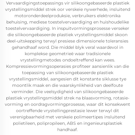
Vervaardigingstoepassings vir silikoongebaseerde plastiek
vrystellingsmiddel strek oor verskeie nywerhede, insluitend
motoronderdeelproduksie, verbruikers elektronika
behuising, mediese toestelvervaardiging en huishoudelike
toestelvervaardiging. In inspuitvormingsprosesse verseker
die silikoongebaseerde plastiek vrystellingsmiddel skoon
deel-uitskepping terwyl presiese dimensionele toleransies
gehandhaaf word. Die middel blyk veral waardevol in
komplekse geometrieë waar tradisionele
vrystellingmetodes ondoeltreffend kan wees.
Kompressievormingsoperasies profiteer aansienlik van die
toepassing van silikoongebaseerde plastiek
vrystellingsmiddel, aangesien dit konstante siklusse tye
moontlik maak en die waarskynlikheid van deelfoute
verminder. Die veelsydigheid van silikoongebaseerde
plastiek vrystellingsmiddel strek na blaasvorming, rotasie-
vorming en oordragvormingprosesse, waar dit konsekwent
oortreffende vrystellingprestasie lewer terwyl dit
verenigbaarheid met verskeie polimeertipes insluitend
polietileen, polipropileen, ABS en ingenieursplastiek
handhaaf.