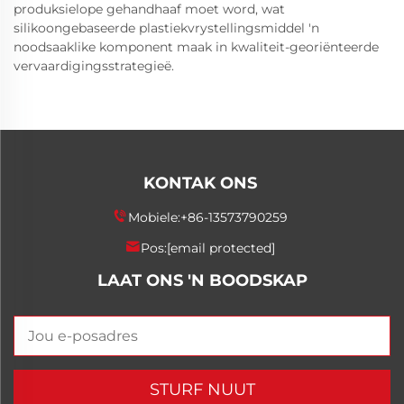
produksielope gehandhaaf moet word, wat
silikoongebaseerde plastiekvrystellingsmiddel 'n
noodsaaklike komponent maak in kwaliteit-georiënteerde
vervaardigingsstrategieë.
KONTAK ONS
Mobiele:
+86-13573790259
Pos:
[email protected]
LAAT ONS 'N BOODSKAP
STURF NUUT