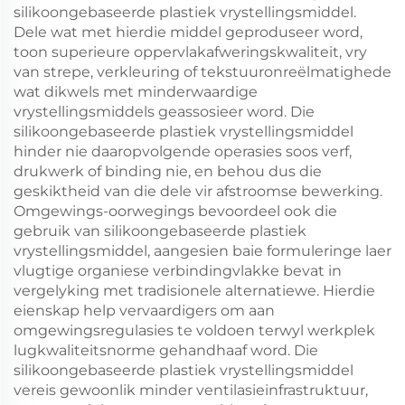
silikoongebaseerde plastiek vrystellingsmiddel.
Dele wat met hierdie middel geproduseer word,
toon superieure oppervlakafweringskwaliteit, vry
van strepe, verkleuring of tekstuuronreëlmatighede
wat dikwels met minderwaardige
vrystellingsmiddels geassosieer word. Die
silikoongebaseerde plastiek vrystellingsmiddel
hinder nie daaropvolgende operasies soos verf,
drukwerk of binding nie, en behou dus die
geskiktheid van die dele vir afstroomse bewerking.
Omgewings-oorwegings bevoordeel ook die
gebruik van silikoongebaseerde plastiek
vrystellingsmiddel, aangesien baie formuleringe laer
vlugtige organiese verbindingvlakke bevat in
vergelyking met tradisionele alternatiewe. Hierdie
eienskap help vervaardigers om aan
omgewingsregulasies te voldoen terwyl werkplek
lugkwaliteitsnorme gehandhaaf word. Die
silikoongebaseerde plastiek vrystellingsmiddel
vereis gewoonlik minder ventilasieinfrastruktuur,