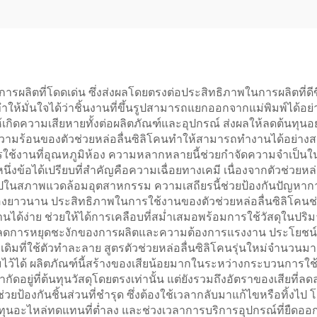
ารผลิตที่โดดเด่น ซึ่งส่งผลโดยตรงต่อประสิทธิภาพในการผลิตที่ดีขึ
ึ่งทำให้มั่นใจได้ว่าชิ้นงานที่ขึ้นรูปสามารถแยกออกจากแม่พิมพ์ไ
ให้เกิดความเสียหายทั้งต่อผลิตภัณฑ์และอุปกรณ์ ส่งผลให้ลดต้นท
ร้อนของตัวช่วยหล่อลื่นซิลิโคนทำให้สามารถทำงานได้อย่างสม่
รใช้งานที่อุณหภูมิห้อง ความหลากหลายนี้ช่วยกำจัดความจำเป็นใ
นึ่งข้อได้เปรียบที่สำคัญคือความเฉื่อยทางเคมี เนื่องจากตัวช่วยหล
ด้ทั่วไปในสภาพแวดล้อมอุตสาหกรรม ความเสถียรนี้ช่วยป้องกันปัญห
ื่องยาวนาน ประสิทธิภาพในการใช้งานของตัวช่วยหล่อลื่นซิลิโ
นได้ง่าย ช่วยให้ได้การเคลือบที่สม่ำเสมอพร้อมการใช้วัสดุในปริม
้ลดการหยุดชะงักของการผลิตและความต้องการแรงงาน ประโยชน์ด้
ดั้งเดิมที่ใช้ตัวทำละลาย สูตรตัวช่วยหล่อลื่นซิลิโคนรุ่นใหม่จำนวน
ยี่ยมไว้ได้ ผลิตภัณฑ์นี้สร้างของเสียน้อยมากในระหว่างกระบวน
กัดอยู่ที่ต้นทุนวัสดุโดยตรงเท่านั้น แต่ยังรวมถึงอัตราของเสียที
ี้ช่วยป้องกันชิ้นส่วนที่ชำรุด ซึ่งต้องใช้เวลากลับมาแก้ไขหรือทิ้ง
นทุนอะไหล่ทดแทนที่ต่ำลง และช่วงเวลาการบริการอุปกรณ์ที่ยืดอ