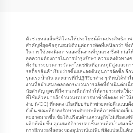
ตัวช่วยหล่อลื่นซิลิโคนให้ประโยชน์ด้านประสิทธิภาพก
สำคัญที่สุดคือคุณสมบัติทนต่อการติดที่เหนือกว่า ซ
ในการใช้เทคนิคการถอดชิ้นงานที่รุนแรง ซึ่งมักก่อ
ลดความต้องการในการบำรุงรักษา ความคงตัวทางความ
ทั้งกับกระบวนการวัลคาไนเซชันที่อุณหภูมิสูงและกา
รสต็อกสินค้าเรียบง่ายขึ้นและลดต้นทุนการจัดซื้อ อีกห
รุนแรง น้ำมัน และสารที่มีปฏิกิริยาต่าง ๆ ที่พบไ
งานที่สม่ำเสมอตลอดกระบวนการผลิตที่ดำเนินต่อเน
นัยสำคัญ สูตรที่มีความหนืดต่ำทำให้สามารถพ่นใช้งา
ที่ใช้แล้วหมายถึงจำนวนรอบการทาซ้ำที่ลดลง ทำให
ง่าย (VOC) ที่ลดลง เมื่อเทียบกับตัวช่วยหล่อลื่นแบบ
ยั่งยืน ขณะที่ยังคงรักษาระดับประสิทธิภาพที่ยอดเ
สะอาดมากขึ้น ข้อได้เปรียบด้านเศรษฐกิจไม่เพียงแต่จำ
ผลิตที่เพิ่มขึ้น คุณสมบัติการปลดชิ้นงานที่สม่ำเสมอน
การสึกหรอที่ลดลงของอุปกรณ์แม่พิมพ์ยังแปลเป็นต้