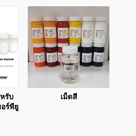
หรับ
เม็ดสี
ร์พียู