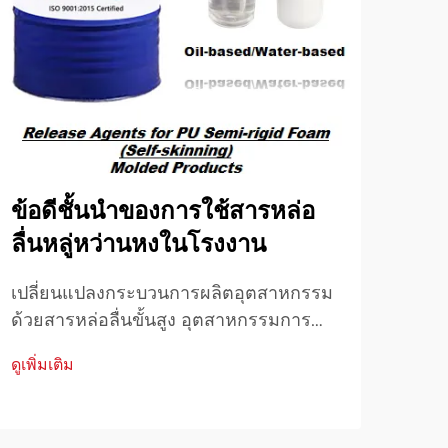
ข้อดีชั้นนำของการใช้สารหล่อ
ตัว
ลื่นหลู่หว่านหงในโรงงาน
ปรั
พิม
เปลี่ยนแปลงกระบวนการผลิตอุตสาหกรรม
ด้วยสารหล่อลื่นขั้นสูง อุตสาหกรรมการ
เพิ่
ผลิตมีการแสวงหาโซลูชันใหม่ๆ อย่างต่อ
อุตส
ดูเพิ่มเติม
เนื่องเพื่อยกระดับประสิทธิภาพการผลิตและ
อุต
ดูเพิ่
คุณภาพผลิตภัณฑ์ หนึ่งในโซลูชันเหล่านั้น
ต่อเ
สารหล่อลื่น Luwanhong ได้กลายเป็น
ยกร