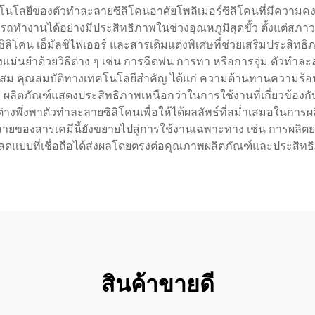
นโลยีของตัวทำละลายซิลิโคนอาศัยโพลิเมอร์ซิลิโคนที่มีความค
ำงานได้อย่างมีประสิทธิภาพในช่วงอุณหภูมิสุดขั้ว ตั้งแต่สภาวะต
ลิโคน เอ็มัลซิไฟเออร์ และสารเติมแต่งพิเศษที่ช่วยเสริมประสิทธ
่นยำด้วยวิธีต่าง ๆ เช่น การฉีดพ่น การทา หรือการจุ่ม ตัวทำละลายน
่เหมาะสม คุณสมบัติทางเทคโนโลยีสำคัญ ได้แก่ ความต้านทานความร
ผลิตภัณฑ์แสดงประสิทธิภาพเหนือกว่าในการใช้งานที่เกี่ยวข้องก
งพึ่งพาตัวทำละลายซิลิโคนเพื่อให้ได้ผลลัพธ์ที่สม่ำเสมอในการผ
ของสารเคมีนี้ยังขยายไปสู่การใช้งานเฉพาะทาง เช่น การผลิตย
ดแบบที่เชื่อถือได้ส่งผลโดยตรงต่อคุณภาพผลิตภัณฑ์และประสิท
สินค้าขายดี