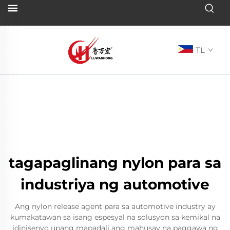
TL
tagapaglinang nylon para sa
industriya ng automotive
Ang nylon release agent para sa automotive industry ay
kumakatawan sa isang espesyal na solusyon sa kemikal na
idinisenyo upang mapadali ang mahusay na paggawa ng