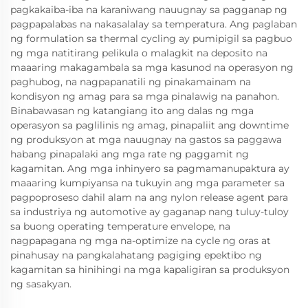
pagkakaiba-iba na karaniwang nauugnay sa pagganap ng
pagpapalabas na nakasalalay sa temperatura. Ang paglaban
ng formulation sa thermal cycling ay pumipigil sa pagbuo
ng mga natitirang pelikula o malagkit na deposito na
maaaring makagambala sa mga kasunod na operasyon ng
paghubog, na nagpapanatili ng pinakamainam na
kondisyon ng amag para sa mga pinalawig na panahon.
Binabawasan ng katangiang ito ang dalas ng mga
operasyon sa paglilinis ng amag, pinapaliit ang downtime
ng produksyon at mga nauugnay na gastos sa paggawa
habang pinapalaki ang mga rate ng paggamit ng
kagamitan. Ang mga inhinyero sa pagmamanupaktura ay
maaaring kumpiyansa na tukuyin ang mga parameter sa
pagpoproseso dahil alam na ang nylon release agent para
sa industriya ng automotive ay gaganap nang tuluy-tuloy
sa buong operating temperature envelope, na
nagpapagana ng mga na-optimize na cycle ng oras at
pinahusay na pangkalahatang pagiging epektibo ng
kagamitan sa hinihingi na mga kapaligiran sa produksyon
ng sasakyan.