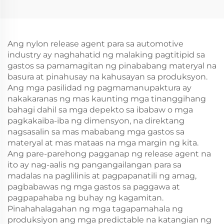
Ang nylon release agent para sa automotive
industry ay naghahatid ng malaking pagtitipid sa
gastos sa pamamagitan ng pinababang materyal na
basura at pinahusay na kahusayan sa produksyon.
Ang mga pasilidad ng pagmamanupaktura ay
nakakaranas ng mas kaunting mga tinanggihang
bahagi dahil sa mga depekto sa ibabaw o mga
pagkakaiba-iba ng dimensyon, na direktang
nagsasalin sa mas mababang mga gastos sa
materyal at mas mataas na mga margin ng kita.
Ang pare-parehong pagganap ng release agent na
ito ay nag-aalis ng pangangailangan para sa
madalas na paglilinis at pagpapanatili ng amag,
pagbabawas ng mga gastos sa paggawa at
pagpapahaba ng buhay ng kagamitan.
Pinahahalagahan ng mga tagapamahala ng
produksiyon ang mga predictable na katangian ng