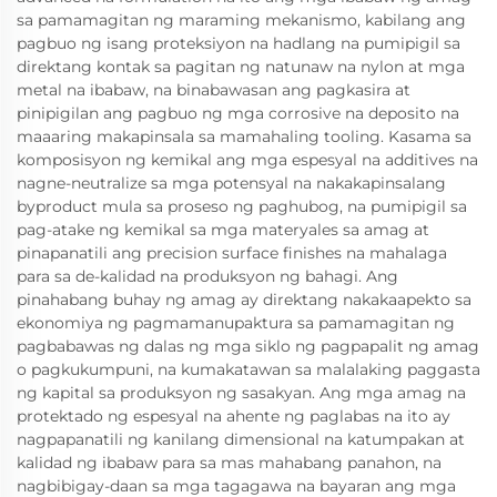
sa pamamagitan ng maraming mekanismo, kabilang ang
pagbuo ng isang proteksiyon na hadlang na pumipigil sa
direktang kontak sa pagitan ng natunaw na nylon at mga
metal na ibabaw, na binabawasan ang pagkasira at
pinipigilan ang pagbuo ng mga corrosive na deposito na
maaaring makapinsala sa mamahaling tooling. Kasama sa
komposisyon ng kemikal ang mga espesyal na additives na
nagne-neutralize sa mga potensyal na nakakapinsalang
byproduct mula sa proseso ng paghubog, na pumipigil sa
pag-atake ng kemikal sa mga materyales sa amag at
pinapanatili ang precision surface finishes na mahalaga
para sa de-kalidad na produksyon ng bahagi. Ang
pinahabang buhay ng amag ay direktang nakakaapekto sa
ekonomiya ng pagmamanupaktura sa pamamagitan ng
pagbabawas ng dalas ng mga siklo ng pagpapalit ng amag
o pagkukumpuni, na kumakatawan sa malalaking paggasta
ng kapital sa produksyon ng sasakyan. Ang mga amag na
protektado ng espesyal na ahente ng paglabas na ito ay
nagpapanatili ng kanilang dimensional na katumpakan at
kalidad ng ibabaw para sa mas mahabang panahon, na
nagbibigay-daan sa mga tagagawa na bayaran ang mga