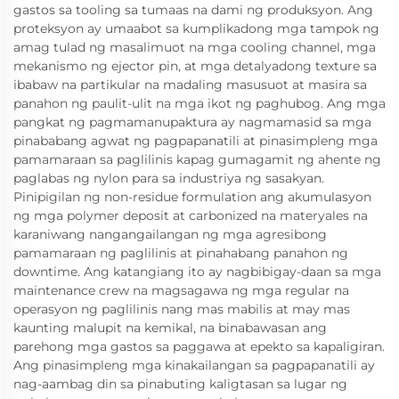
gastos sa tooling sa tumaas na dami ng produksyon. Ang
proteksyon ay umaabot sa kumplikadong mga tampok ng
amag tulad ng masalimuot na mga cooling channel, mga
mekanismo ng ejector pin, at mga detalyadong texture sa
ibabaw na partikular na madaling masusuot at masira sa
panahon ng paulit-ulit na mga ikot ng paghubog. Ang mga
pangkat ng pagmamanupaktura ay nagmamasid sa mga
pinababang agwat ng pagpapanatili at pinasimpleng mga
pamamaraan sa paglilinis kapag gumagamit ng ahente ng
paglabas ng nylon para sa industriya ng sasakyan.
Pinipigilan ng non-residue formulation ang akumulasyon
ng mga polymer deposit at carbonized na materyales na
karaniwang nangangailangan ng mga agresibong
pamamaraan ng paglilinis at pinahabang panahon ng
downtime. Ang katangiang ito ay nagbibigay-daan sa mga
maintenance crew na magsagawa ng mga regular na
operasyon ng paglilinis nang mas mabilis at may mas
kaunting malupit na kemikal, na binabawasan ang
parehong mga gastos sa paggawa at epekto sa kapaligiran.
Ang pinasimpleng mga kinakailangan sa pagpapanatili ay
nag-aambag din sa pinabuting kaligtasan sa lugar ng