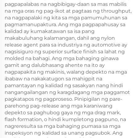
pagpapalabas na nagbibigay-daan sa mas mabilis
na mga oras ng pag-ikot at pagtaas ng throughput,
na nagpapalaki ng kita sa mga pamumuhunan sa
pagmamanupaktura. Ang mga pagpapahusay sa
kalidad ay kumakatawan sa isa pang
makabuluhang kalamangan, dahil ang nylon
release agent para sa industriya ng automotive ay
nagsisiguro ng superior surface finish sa lahat ng
molded na bahagi. Ang mga bahaging ginawa
gamit ang dalubhasang ahente na ito ay
nagpapakita ng makinis, walang depekto na mga
ibabaw na nakakatugon sa mahigpit na
pamantayan ng kalidad ng sasakyan nang hindi
nangangailangan ng karagdagang mga paggamot
pagkatapos ng pagproseso. Pinipigilan ng pare-
parehong pag-release ang mga karaniwang
depekto sa paghubog gaya ng mga drag mark,
flash formation, o hindi kumpletong pagpuno, na
nagreresulta sa mga bahaging pumasa sa mga
inspeksyon ng kalidad sa unang pagsubok. Ang