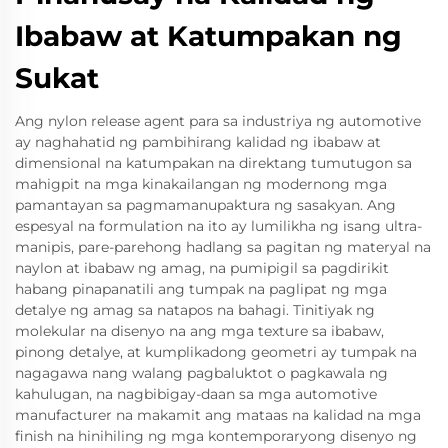
Ibabaw at Katumpakan ng
Sukat
Ang nylon release agent para sa industriya ng automotive
ay naghahatid ng pambihirang kalidad ng ibabaw at
dimensional na katumpakan na direktang tumutugon sa
mahigpit na mga kinakailangan ng modernong mga
pamantayan sa pagmamanupaktura ng sasakyan. Ang
espesyal na formulation na ito ay lumilikha ng isang ultra-
manipis, pare-parehong hadlang sa pagitan ng materyal na
naylon at ibabaw ng amag, na pumipigil sa pagdirikit
habang pinapanatili ang tumpak na paglipat ng mga
detalye ng amag sa natapos na bahagi. Tinitiyak ng
molekular na disenyo na ang mga texture sa ibabaw,
pinong detalye, at kumplikadong geometri ay tumpak na
nagagawa nang walang pagbaluktot o pagkawala ng
kahulugan, na nagbibigay-daan sa mga automotive
manufacturer na makamit ang mataas na kalidad na mga
finish na hinihiling ng mga kontemporaryong disenyo ng