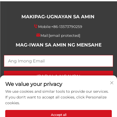
MAKIPAG-UGNAYAN SA AMIN
Mobile:
+86-13573790259
Mail:
[email protected]
MAG-IWAN SA AMIN NG MENSAHE
IPADALA NGAYON
We value your privacy
We use cookies and similar tools to provide our services.
If you don't want to accept all cookies, click Personalize
Kopirait © 2025 China Shandong Luwanhong Chemical
cookies.
Co., Ltd. Lahat ng mga karapatan ay nakararaan.
Patakaran sa Pagkapribado
Accept all