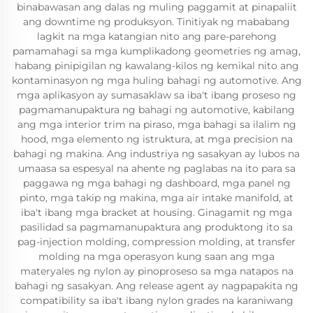
binabawasan ang dalas ng muling paggamit at pinapaliit
ang downtime ng produksyon. Tinitiyak ng mababang
lagkit na mga katangian nito ang pare-parehong
pamamahagi sa mga kumplikadong geometries ng amag,
habang pinipigilan ng kawalang-kilos ng kemikal nito ang
kontaminasyon ng mga huling bahagi ng automotive. Ang
mga aplikasyon ay sumasaklaw sa iba't ibang proseso ng
pagmamanupaktura ng bahagi ng automotive, kabilang
ang mga interior trim na piraso, mga bahagi sa ilalim ng
hood, mga elemento ng istruktura, at mga precision na
bahagi ng makina. Ang industriya ng sasakyan ay lubos na
umaasa sa espesyal na ahente ng paglabas na ito para sa
paggawa ng mga bahagi ng dashboard, mga panel ng
pinto, mga takip ng makina, mga air intake manifold, at
iba't ibang mga bracket at housing. Ginagamit ng mga
pasilidad sa pagmamanupaktura ang produktong ito sa
pag-injection molding, compression molding, at transfer
molding na mga operasyon kung saan ang mga
materyales ng nylon ay pinoproseso sa mga natapos na
bahagi ng sasakyan. Ang release agent ay nagpapakita ng
compatibility sa iba't ibang nylon grades na karaniwang