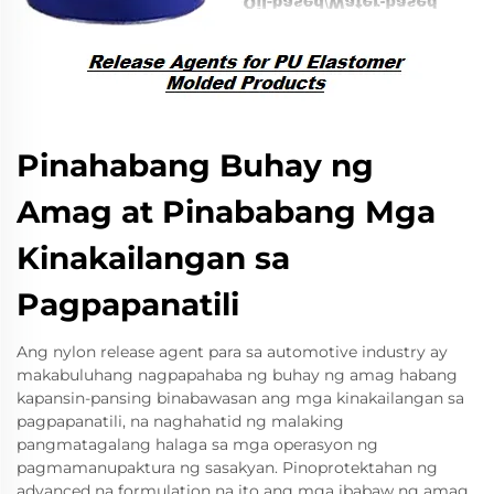
Pinahabang Buhay ng
Amag at Pinababang Mga
Kinakailangan sa
Pagpapanatili
Ang nylon release agent para sa automotive industry ay
makabuluhang nagpapahaba ng buhay ng amag habang
kapansin-pansing binabawasan ang mga kinakailangan sa
pagpapanatili, na naghahatid ng malaking
pangmatagalang halaga sa mga operasyon ng
pagmamanupaktura ng sasakyan. Pinoprotektahan ng
advanced na formulation na ito ang mga ibabaw ng amag