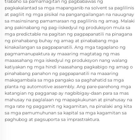
trabaho sa pamamagitan ng pagbabawas ng
pagkakalantad sa mga mapanganib na solvent sa paglilinis
at pagliit ng mga pisikal na pangangailangan na nauugnay
sa masinsinang pamamaraan ng paglilinis ng amag. Malaki
ang pakinabang ng pag-iiskedyul ng produksyon mula sa
mga predictable na pagitan ng pagpapanatili na pinagana
ng pinahabang buhay ng amag at pinababang mga
kinakailangan sa pagpapanatili. Ang mga tagaplano ng
pagmamanupaktura ay maaaring magtatag ng mas
maaasahang mga iskedyul ng produksyon nang walang
katiyakan ng mga hindi inaasahang pagkabigo ng amag o
pinahabang panahon ng pagpapanatili na maaaring
makagambala sa mga pangako sa paghahatid sa mga
planta ng automotive assembly. Ang pare-parehong mga
katangian ng pagganap ay nagbibigay-daan para sa mas
mahusay na paglalaan ng mapagkukunan at pinahusay na
mga rate ng paggamit ng kagamitan, na pinalaki ang kita
sa mga pamumuhunan sa kapital sa mga kagamitan sa
paghubog at pagsuporta sa imprastraktura.