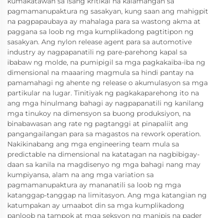
kumakatawan sa isang kritikal na kalamangan sa
pagmamanupaktura ng sasakyan, kung saan ang mahigpit
na pagpapaubaya ay mahalaga para sa wastong akma at
paggana sa loob ng mga kumplikadong pagtitipon ng
sasakyan. Ang nylon release agent para sa automotive
industry ay nagpapanatili ng pare-parehong kapal sa
ibabaw ng molde, na pumipigil sa mga pagkakaiba-iba ng
dimensional na maaaring magmula sa hindi pantay na
pamamahagi ng ahente ng release o akumulasyon sa mga
partikular na lugar. Tinitiyak ng pagkakaparehong ito na
ang mga hinulmang bahagi ay nagpapanatili ng kanilang
mga tinukoy na dimensyon sa buong produksiyon, na
binabawasan ang rate ng pagtanggi at pinapaliit ang
pangangailangan para sa magastos na rework operation.
Nakikinabang ang mga engineering team mula sa
predictable na dimensional na katatagan na nagbibigay-
daan sa kanila na magdisenyo ng mga bahagi nang may
kumpiyansa, alam na ang mga variation sa
pagmamanupaktura ay mananatili sa loob ng mga
katanggap-tanggap na limitasyon. Ang mga katangian ng
katumpakan ay umaabot din sa mga kumplikadong
panloob na tampok at mga seksyon ng manipis na pader