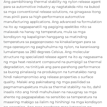
Ang pambihirang thermal stability ng nylon release agent
para sa automotive industry ay nagtatakda nito na bukod
sa mga conventional release solutions, na ginagawa itong
mas pinili para sa high-performance automotive
manufacturing applications. Ang advanced na formulation
na ito ay nagpapanatili ng pagiging epektibo nito sa
malawak na hanay ng temperatura, mula sa mga
kondisyon ng kapaligiran hanggang sa matinding
temperatura sa pagpoproseso na kinakailangan para sa
mga operasyon ng paghuhulma ng nylon, na karaniwang
lumalampas sa 280 degrees Celsius. Ang molecular
structure ng specialized release agent na ito ay nagsasama
ng mga heat-resistant compound na pumipigil sa thermal
degradation, na tinitiyak ang pare-parehong performance
sa buong pinalawig na produksyon na tumatakbo nang
hindi nakompromiso ang release properties o surface
quality. Malaki ang pakinabang ng mga pasilidad sa
pagmamanupaktura mula sa thermal stability na ito, dahil
inaalis nito ang hindi mahuhulaan na nauugnay sa mga
ahente ng pagpapalabas na sensitibo sa temperatura na
maaaring mabigo sa ilalim ng hinihingi na mga kondisyon