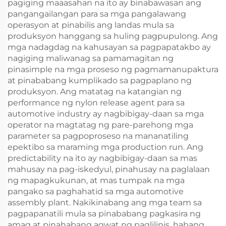
pagiging maaasahan na ito ay binabawasan ang
pangangailangan para sa mga pangalawang
operasyon at pinabilis ang landas mula sa
produksyon hanggang sa huling pagpupulong. Ang
mga nadagdag na kahusayan sa pagpapatakbo ay
nagiging maliwanag sa pamamagitan ng
pinasimple na mga proseso ng pagmamanupaktura
at pinababang kumplikado sa pagpaplano ng
produksyon. Ang matatag na katangian ng
performance ng nylon release agent para sa
automotive industry ay nagbibigay-daan sa mga
operator na magtatag ng pare-parehong mga
parameter sa pagpoproseso na mananatiling
epektibo sa maraming mga production run. Ang
predictability na ito ay nagbibigay-daan sa mas
mahusay na pag-iskedyul, pinahusay na paglalaan
ng mapagkukunan, at mas tumpak na mga
pangako sa paghahatid sa mga automotive
assembly plant. Nakikinabang ang mga team sa
pagpapanatili mula sa pinababang pagkasira ng
amag at pinahabang agwat ng paglilinis, habang