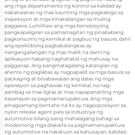
ang mga departamento ng kontrol sa kalidad ay
nakakaranas ng mas kaunting mga pagkabigo sa
inspeksyon at mga kinakailangan sa muling
paggawa. Lumilitaw ang mga benepisyong
pangkapaligiran sa pamamagitan ng pinababang
pagkonsumo ng kemikal at pagbuo ng basura, dahil
ang epektibong pagbabalangkas ay
nangangailangan ng mas maliit na dami ng
aplikasyon habang naghahatid ng mahusay na
pagganap. Ang pangmatagalang katangian ng
ahente ng paglabas ay nagpapaliit sa mga basura sa
packaging at binabawasan ang dalas ng mga
operasyon sa paghawak ng kemikal, na nag-
aambag sa mas ligtas at mas napapanatiling mga
kasanayan sa pagmamanupaktura. Ang mga
pinagsamang bentahe na ito ay nagpoposisyon sa
nylon release agent para sa industriya ng
automotive bilang isang mahalagang bahagi sa
modernong mga diskarte sa pagmamanupaktura
ng automotive na nakatuon sa kahusayan, kalidad,