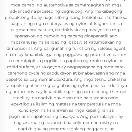
mga bahagi ng automotive sa pamamagitan ng mga
advanced na proseso ng paghubog. Ang makabagong
produktong ito ay nagsisilbing isang kritikal na interface sa
pagitan ng mga materyales ng nylon at kagamitan sa
pagmamanupaktura, na tinitiyak ang maayos na mga
operasyon ng demolding habang pinapanatili ang
napakahusay na kalidad ng ibabaw at katumpakan ng
dimensional. Ang pangunahing function ng release agent
na ito ay kinabibilangan ng paggawa ng protective barrier
na pumipigil sa pagdikit sa pagitan ng molten nylon at
mold surface, at sa gayon ay nagpapagana ng mga pare-
parehong cycle ng produksyon at binabawasan ang mga
depekto sa pagmamanupaktura. Ang mga teknolohikal na
tampok ng ahente ng paglabas ng nylon para sa industriya
ng automotive ay kinabibilangan ng pambihirang thermal
stability, na nagbibigay-daan dito na gumana nang
epektibo sa ilalim ng mataas na temperatura na mga
kundisyon na karaniwan sa mga kapaligiran sa
pagmamanupaktura ng sasakyan. Ang pormulasyon ay
nagsasama ng advanced na polymer chemistry na
nagbibigay ng pangmatagalang pagganap, na