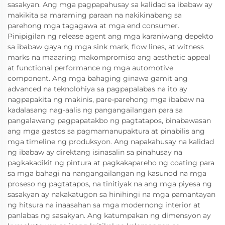
sasakyan. Ang mga pagpapahusay sa kalidad sa ibabaw ay
makikita sa maraming paraan na nakikinabang sa
parehong mga tagagawa at mga end consumer.
Pinipigilan ng release agent ang mga karaniwang depekto
sa ibabaw gaya ng mga sink mark, flow lines, at witness
marks na maaaring makompromiso ang aesthetic appeal
at functional performance ng mga automotive
component. Ang mga bahaging ginawa gamit ang
advanced na teknolohiya sa pagpapalabas na ito ay
nagpapakita ng makinis, pare-parehong mga ibabaw na
kadalasang nag-aalis ng pangangailangan para sa
pangalawang pagpapatakbo ng pagtatapos, binabawasan
ang mga gastos sa pagmamanupaktura at pinabilis ang
mga timeline ng produksyon. Ang napakahusay na kalidad
ng ibabaw ay direktang isinasalin sa pinahusay na
pagkakadikit ng pintura at pagkakapareho ng coating para
sa mga bahagi na nangangailangan ng kasunod na mga
proseso ng pagtatapos, na tinitiyak na ang mga piyesa ng
sasakyan ay nakakatugon sa hinihingi na mga pamantayan
ng hitsura na inaasahan sa mga modernong interior at
panlabas ng sasakyan. Ang katumpakan ng dimensyon ay