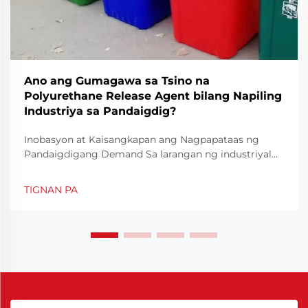
Ano ang Gumagawa sa Tsino na
Polyurethane Release Agent bilang Napiling
Industriya sa Pandaigdig?
Inobasyon at Kaisangkapan ang Nagpapataas ng
Pandaigdigang Demand Sa larangan ng industriyal
na pagmamanupaktura, kahusayan at katumpakan
ang mga pangunahing elemento upang matiyak ang
TIGNAN PA
pare-parehong kalidad ng produksyon. Ang Chinese
Polyurethane Release Agent ay naging isang
mahalagang solusyon sa...