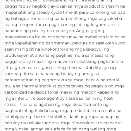
ng operating. Ang pare-parehong mga katangian ng
pagganap ay nagbibigay-daan sa mga production team na
mapanatili ang steady cycle time at pare-parehong kalidad
ng bahagi, anuman ang pana-panahong mga pagkakaiba-
iba ng temperatura o pag-iipon ng init ng kagamitan sa
panahon ng patuloy na operasyon. Ang pagiging
maaasahan na ito ay nagpapatunay na mahalaga lalo na sa
mga kapaligiran ng pagmamanupaktura ng sasakyan kung
saan mahigpit na kinokontrol ang mga iskedyul ng
produksyon at anumang paglihis mula sa inaasahang
pagganap ay maaaring mauwi sa malalaking pagkaantala
at pag-overrun sa gastos. Ang thermal stability ay nag-
aambag din sa pinahabang buhay ng amag sa
pamamagitan ng pagprotekta sa mga ibabaw ng metal
mula sa thermal shock at pagbabawas ng pagbuo ng mga
carbonized na deposito na maaaring maipon kapag ang
mga inferior release agent ay nasira sa ilalim ng heat
stress. Pinahahalagahan ng mga departamento ng
pagkontrol ng kalidad ang mga predictable na resulta na
ibinibigay ng thermal stability, dahil ang mga bahagi ay
patuloy na nakakatugon sa mga dimensional tolerance at
mga kinakailangan sa surface finish nang walang mga