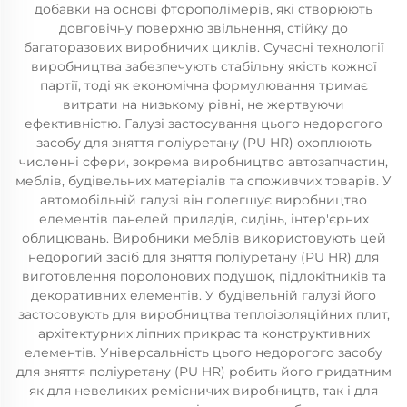
добавки на основі фторополімерів, які створюють
довговічну поверхню звільнення, стійку до
багаторазових виробничих циклів. Сучасні технології
виробництва забезпечують стабільну якість кожної
партії, тоді як економічна формулювання тримає
витрати на низькому рівні, не жертвуючи
ефективністю. Галузі застосування цього недорогого
засобу для зняття поліуретану (PU HR) охоплюють
численні сфери, зокрема виробництво автозапчастин,
меблів, будівельних матеріалів та споживчих товарів. У
автомобільній галузі він полегшує виробництво
елементів панелей приладів, сидінь, інтер'єрних
облицювань. Виробники меблів використовують цей
недорогий засіб для зняття поліуретану (PU HR) для
виготовлення поролонових подушок, підлокітників та
декоративних елементів. У будівельній галузі його
застосовують для виробництва теплоізоляційних плит,
архітектурних ліпних прикрас та конструктивних
елементів. Універсальність цього недорогого засобу
для зняття поліуретану (PU HR) робить його придатним
як для невеликих ремісничих виробництв, так і для