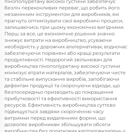
пінополіуретану високої густини забезпечує
безліч переконливих переваг, що робить його
незамінним інструментом для виробників, які
прагнуть оптимізувати свої виробничі процеси,
залишаючись при цьому економічно вигідними.
Перш за все, це економічне рішення значно
знижує витрати на виробництво, усуваючи
необхідність у дорожчих альтернативах, водночас
забезпечуючи порівняні або кращі результати
продуктивності. Недорогий звільнювач для
виробництва пінополіуретану високої густини
мінімізує втрати матеріалів, забезпечуючи чисте
та стабільне випускання виробів, запобігаючи
дефектам продукції та скорочуючи відходи, що
безпосередньо призводить до покращення
прибутковості та ефективності використання
ресурсів. Ефективність виробництва суттєво
підвищується завдяки скороченню часу
витримки перед видаленням форми, що
дозволяє виробникам збільшувати обсяги
виробництва без додаткових капіталовкладень у