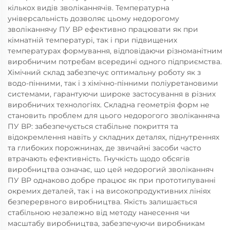
кількох видів зволіканнячів. Температурна
універсальність дозволяє цьому недорогому
зволіканнячу ПУ ВР ефективно працювати як при
кімнатній температурі, так і при підвищених
температурах формування, відповідаючи різноманітним
виробничим потребам всередині одного підприємства.
Хімічний склад забезпечує оптимальну роботу як з
водо-пінними, так і з хімічно-пінними поліуретановими
системами, гарантуючи широке застосування в різних
виробничих технологіях. Складна геометрія форм не
становить проблем для цього недорогого зволіканняча
ПУ ВР: забезпечується стабільне покриття та
відокремлення навіть у складних деталях, піднутреннях
та глибоких порожнинах, де звичайні засоби часто
втрачають ефективність. Гнучкість щодо обсягів
виробництва означає, що цей недорогий зволіканняч
ПУ ВР однаково добре працює як при прототипуванні
окремих деталей, так і на високопродуктивних лініях
безперервного виробництва. Якість залишається
стабільною незалежно від методу нанесення чи
масштабу виробництва, забезпечуючи виробникам