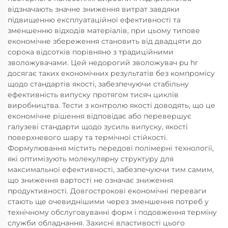
відзначають значне зниження витрат завдяки
підвищенню експлуатаційної ефективності та
зменшенню відходів матеріалів, при цьому типове
економічне збереження становить від двадцяти до
сорока відсотків порівняно з традиційними
зволожувачами. Цей недорогий зволожувач pu hr
досягає таких економічних результатів без компромісу
щодо стандартів якості, забезпечуючи стабільну
ефективність випуску протягом тисяч циклів
виробництва. Тести з контролю якості доводять, що це
економічне рішення відповідає або перевершує
галузеві стандарти щодо зусиль випуску, якості
поверхневого шару та термічної стійкості.
Формулювання містить передові полімерні технології,
які оптимізують молекулярну структуру для
максимальної ефективності, забезпечуючи тим самим,
що зниження вартості не означає зниження
продуктивності. Довгострокові економічні переваги
стають ще очевиднішими через зменшення потреб у
технічному обслуговуванні форм і подовження терміну
служби обладнання. Захисні властивості цього