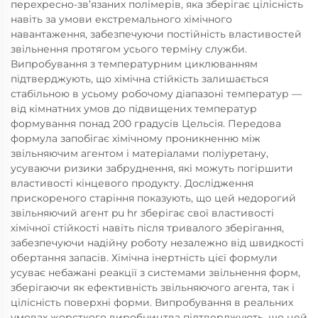
перехресно-зв’язаних полімерів, яка зберігає цілісність
навіть за умови екстремального хімічного
навантаження, забезпечуючи постійність властивостей
звільнення протягом усього терміну служби.
Випробування з температурним циклюванням
підтверджують, що хімічна стійкість залишається
стабільною в усьому робочому діапазоні температур —
від кімнатних умов до підвищених температур
формування понад 200 градусів Цельсія. Передова
формула запобігає хімічному проникненню між
звільняючим агентом і матеріалами поліуретану,
усуваючи ризики забруднення, які можуть погіршити
властивості кінцевого продукту. Дослідження
прискореного старіння показують, що цей недорогий
звільняючий агент pu hr зберігає свої властивості
хімічної стійкості навіть після тривалого зберігання,
забезпечуючи надійну роботу незалежно від швидкості
обертання запасів. Хімічна інертність цієї формули
усуває небажані реакції з системами звільнення форм,
зберігаючи як ефективність звільняючого агента, так і
цілісність поверхні форми. Випробування в реальних
умовах жорсткого виробництва підтверджують, що цей