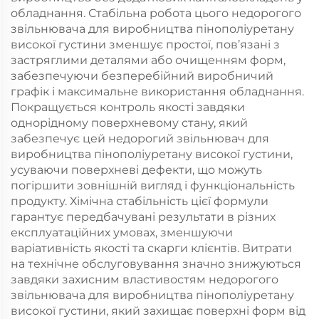
обладнання. Стабільна робота цього недорогого
звільнювача для виробництва пінополіуретану
високої густини зменшує простої, пов’язані з
застряглими деталями або очищенням форм,
забезпечуючи безперебійний виробничий
графік і максимальне використання обладнання.
Покращується контроль якості завдяки
однорідному поверхневому стану, який
забезпечує цей недорогий звільнювач для
виробництва пінополіуретану високої густини,
усуваючи поверхневі дефекти, що можуть
погіршити зовнішній вигляд і функціональність
продукту. Хімічна стабільність цієї формули
гарантує передбачувані результати в різних
експлуатаційних умовах, зменшуючи
варіативність якості та скарги клієнтів. Витрати
на технічне обслуговування значно знижуються
завдяки захисним властивостям недорогого
звільнювача для виробництва пінополіуретану
високої густини, який захищає поверхні форм від