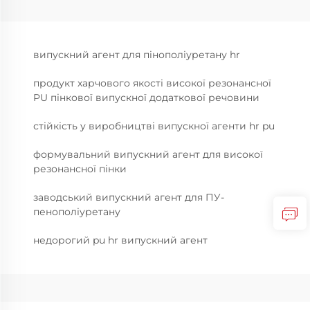
випускний агент для пінополіуретану hr
продукт харчового якості високої резонансної
PU пінкової випускної додаткової речовини
стійкість у виробництві випускної агенти hr pu
формувальний випускний агент для високої
резонансної пінки
заводський випускний агент для ПУ-
пенополіуретану
недорогий pu hr випускний агент