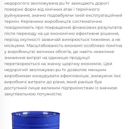
недорогого зволожувача pu hr захищають дорогі
поверхні форм від хімічних атак і термічного
руйнування, значно подовбуючи їхній експлуатаційний
термін. Керівники виробництв систематично
повідомляють про покращення фінансових результатів
після переходу на це економічно ефективне рішення,
період окупності зазвичай вимірюється тижнями, а не
місяцями. Масштабованість економії особливо помітна
у виробництві великих обсягів, де навіть невелике
зниження витрат на одиницю продукції
перетворюється на значну щорічну економію. Цей
недорогий зволожувач pu hr дозволяє меншим
виробникам конкурувати ефективніше, знижуючи їхні
виробничі витрати до рівня, який раніше був
доступний лише великим підприємствам із значною
закупівельною потужністю.