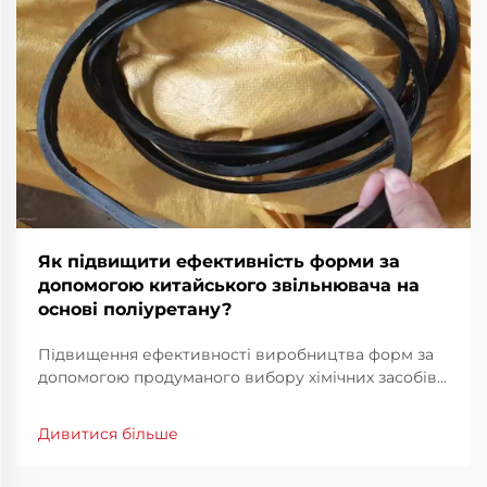
Як підвищити ефективність форми за
допомогою китайського звільнювача на
основі поліуретану?
Підвищення ефективності виробництва форм за
допомогою продуманого вибору хімічних засобів
У конкурентному середовищі сучасного
виробництва ефективність форм є не лише
Дивитися більше
технічним пріоритетом, а й фінансовою
необхідністю. Оптимізація роботи форм може