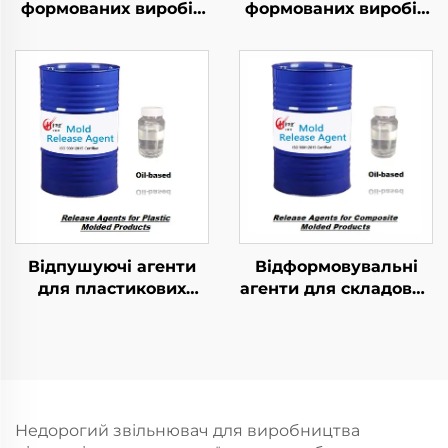
формованих виробів
формованих виробів
з жорсткого ПУ-
з ПУ-еластомеру
пенополіуретану
Відпушуючі агенти
Відформовувальні
для пластикових
агенти для складових
формованих
формованих виробів
продуктів
Недорогий звільнювач для виробництва