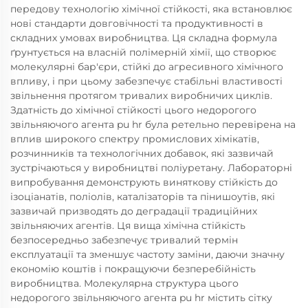
передову технологію хімічної стійкості, яка встановлює
нові стандарти довговічності та продуктивності в
складних умовах виробництва. Ця складна формула
ґрунтується на власній полімерній хімії, що створює
молекулярні бар'єри, стійкі до агресивного хімічного
впливу, і при цьому забезпечує стабільні властивості
звільнення протягом тривалих виробничих циклів.
Здатність до хімічної стійкості цього недорогого
звільняючого агента pu hr була ретельно перевірена на
вплив широкого спектру промислових хімікатів,
розчинників та технологічних добавок, які зазвичай
зустрічаються у виробництві поліуретану. Лабораторні
випробування демонструють виняткову стійкість до
ізоціанатів, поліолів, каталізаторів та пінишоутів, які
зазвичай призводять до деградації традиційних
звільняючих агентів. Ця вища хімічна стійкість
безпосередньо забезпечує тривалий термін
експлуатації та зменшує частоту заміни, даючи значну
економію коштів і покращуючи безперебійність
виробництва. Молекулярна структура цього
недорогого звільняючого агента pu hr містить сітку