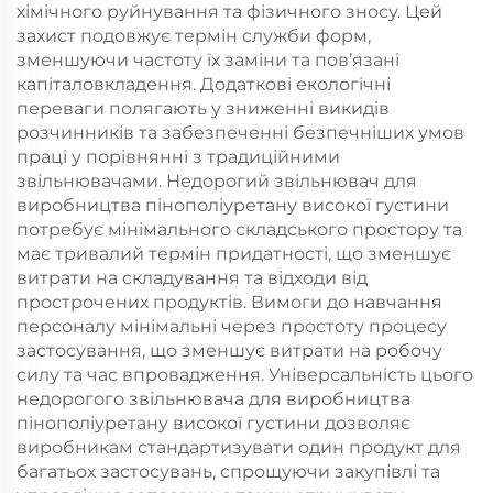
хімічного руйнування та фізичного зносу. Цей
захист подовжує термін служби форм,
зменшуючи частоту їх заміни та пов’язані
капіталовкладення. Додаткові екологічні
переваги полягають у зниженні викидів
розчинників та забезпеченні безпечніших умов
праці у порівнянні з традиційними
звільнювачами. Недорогий звільнювач для
виробництва пінополіуретану високої густини
потребує мінімального складського простору та
має тривалий термін придатності, що зменшує
витрати на складування та відходи від
прострочених продуктів. Вимоги до навчання
персоналу мінімальні через простоту процесу
застосування, що зменшує витрати на робочу
силу та час впровадження. Універсальність цього
недорогого звільнювача для виробництва
пінополіуретану високої густини дозволяє
виробникам стандартизувати один продукт для
багатьох застосувань, спрощуючи закупівлі та