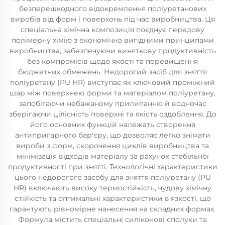
безперешкодного відокремлення поліуретанових
виробів від форм і поверхонь під час виробництва. Ця
спеціальна хімічна композиція поєднує передову
полімерну хімію з економічно вигідними принципами
виробництва, забезпечуючи виняткову продуктивність
без компромісів щодо якості та перевищення
бюджетних обмежень. Недорогий засіб для зняття
поліуретану (PU HR) виступає як ключовий проміжний
шар між поверхнею форми та матеріалом поліуретану,
запобігаючи небажаному прилипанню й водночас
зберігаючи цілісність поверхні та якість оздоблення. До
його основних функцій належать створення
антипригарного бар'єру, що дозволяє легко знімати
вироби з форм, скорочення циклів виробництва та
мінімізація відходів матеріалу за рахунок стабільної
продуктивності при знятті. Технологічні характеристики
цього недорогого засобу для зняття поліуретану (PU
HR) включають високу термостійкість, чудову хімічну
стійкість та оптимальні характеристики в'язкості, що
гарантують рівномірне нанесення на складних формах.
Формула містить спеціальні силіконові сполуки та