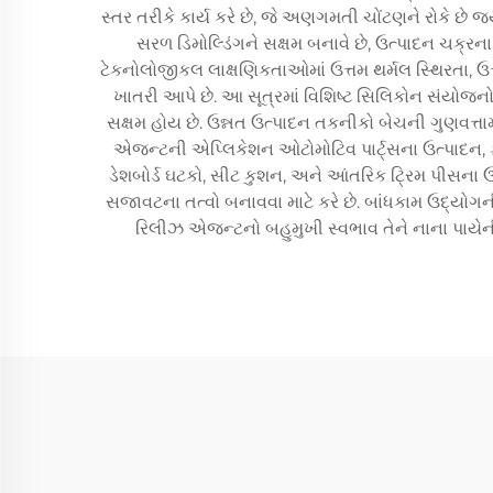
સ્તર તરીકે કાર્ય કરે છે, જે અણગમતી ચોંટણને રોકે છે જ
સરળ ડિમોલ્ડિંગને સક્ષમ બનાવે છે, ઉત્પાદન ચક્
ટેકનોલોજીકલ લાક્ષણિકતાઓમાં ઉત્તમ થર્મલ સ્થિરતા, 
ખાતરી આપે છે. આ સૂત્રમાં વિશિષ્ટ સિલિકોન સંયોજ
સક્ષમ હોય છે. ઉન્નત ઉત્પાદન તકનીકો બેચની ગુણવત્ત
એજન્ટની એપ્લિકેશન ઓટોમોટિવ પાર્ટ્સના ઉત્પાદન, ફ
ડેશબોર્ડ ઘટકો, સીટ કુશન, અને આંતરિક ટ્રિમ પીસન
સજાવટના તત્વો બનાવવા માટે કરે છે. બાંધકામ ઉદ્યો
રિલીઝ એજન્ટનો બહુમુખી સ્વભાવ તેને નાના પાયેન