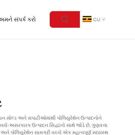
અમને સંપર્ક કરો
GU
ટ
ાન મોલ્ડ અને સપાટીઓમાંથી પોલિયુરેથેન ઉત્પાદનોને
ચ-અસરકારક ઉત્પાદન સિદ્ધાંતો સાથે જોડે છે, ગુણવત્તા
ને પોલિયુરેથેન સામગ્રી વચ્ચે એક મહત્વપૂર્ણ મધ્યસ્થ