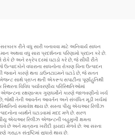
સરકારક રીતે વધુ સારી બનાવવા માટે અનિવાર્ય સાધન
 સમાન અથવા વધુ સારા પ્રદર્શનના પરિણામો પ્રદાન કરે છે.
છે અને સ્ક્રેપ દરમાં ઘટાડો કરે છે, જે સીધી રીતે
, જે ઉત્પાદકોને વધારાના સાધનોના રોકાણ વિના ઉત્પાદન
 જવાને કારણે થતા ડાઉનટાઇમને ઘટાડે છે, જે સતત
જન્ટ સાથે પ્રાપ્ત થતી એકરૂપ સપાટીના પૂર્ણાહુતિથી
ક સ્થિરતા વિવિધ પર્યાવરણીય પરિસ્થિતિઓમાં
ઝ એજન્ટના રક્ષણાત્મક ગુણધર્મોને કારણે જાળવણીનો ખર્ચ
છે, જેથી તેની આવર્તન આવર્તન અને સંબંધિત મૂડી ખર્ચમાં
રિસ્થિતિનો સમાવેશ થાય છે. સસ્તા પીયુ એચઆર રિલીઝ
દનોના વ્યર્થને ઘટાડવામાં મદદ મળે છે. સરળ
ા પીયુ એચઆર રિલીઝ એજન્ટની બહુમુખી ક્ષમતા
 છે અને માત્રાના ખરીદી ફાયદા મેળવે છે. આ સસ્તા
્રાહક સંતુષ્ટિમાં સુધારો થાય છે.