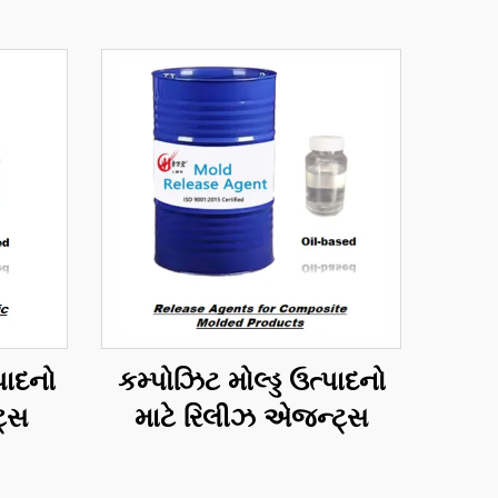
્પાદનો
કમ્પોઝિટ મોલ્ડ્ડ ઉત્પાદનો
ટ્સ
માટે રિલીઝ એજન્ટ્સ