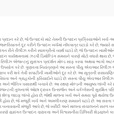
ાન કરે છે, જે ઉત્પાદકો માટે તેમની ઉત્પાદન પ્રક્રિયાઓને ખર્ચ-અ
જરૂરિયાતને દૂર કરીને ઉત્પાદન ખર્ચમાં નોંધપાત્ર ઘટાડો કરે છે, જ્યારે
ે રીલીઝ કરીને સામગ્રીનો વ્યર્થ ઘટાડે છે, જે ઉત્પાદન ખામીઓને રોકે 
્પાદન કાર્યક્ષમતામાં ઝડપી ડિમોલ્ડિંગ સમયને કારણે મોટો વધારો થાય છે
 રિલીઝ એજન્ટનું સુસંગત પ્રદર્શન મોલ્ડ સાફ કરવા અથવા ભાગો અટકી
તમ ઉપયોગ કરે છે. ગુણવત્તા નિયંત્રણને આ સસ્તા પીયુ એચઆર રિલીઝ એ
 ખરાબ કરી શકે તેવી સપાટીની ખામીઓને દૂર કરે છે. આ સૂત્રની રાસાયણિ
 વિવિધતા અને ગ્રાહકોની ફરિયાદોને ઘટાડે છે. સસ્તા પીયુ એચઆર રિલી
ટન અને ભૌતિક ઘસારાથી બચાવે છે. આ રક્ષણ મોલ્ડની આયુષ્ય લાંબી કરે 
એજન્ટની તુલનાએ ઓછા દ્રાવક ઉત્સર્જન અને વર્કપ્લેસની સુરક્ષિત પ
લ્ફ લાઇફ લાંબો હોય છે, જેથી માલના ખર્ચ અને સમય પૂરો થયેલા ઉત્પા
ી હોય છે, જે મજૂરી ખર્ચ અને અમલીકરણ સમયને ઘટાડે છે. આ સસ્ત
બનાવવાની મંજૂરી આપે છે, જે ખરીદી અને માલના સંચાલનને સરળ બનાવે
 સુસંગત ઉત્પાદન ગુણવત્તા અને વિશ્વસનીય ડિલિવરી શેડ્યૂલને કારણે ગ