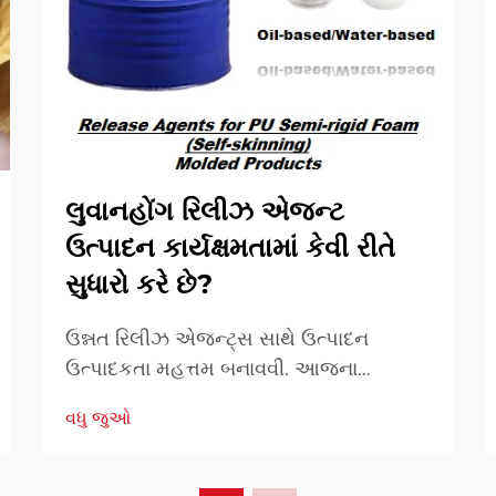
લુવાનહોંગ રિલીઝ એજન્ટ
ઉત્પાદન કાર્યક્ષમતામાં કેવી રીતે
સુધારો કરે છે?
ઉન્નત રિલીઝ એજન્ટ્સ સાથે ઉત્પાદન
ઉત્પાદકતા મહત્તમ બનાવવી. આજના
સ્પર્ધાત્મક ઉત્પાદન પરિદૃશ્યમાં, ઉત્પાદન
વધુ જુઓ
કાર્યક્ષમતા સફળતાનો મૂળભૂત આધાર છે.
ઉચ્ચ-ગુણવત્તાયુક્ત રિલીઝ એજન્ટનો
ઉપયોગ એક ક્રાંતિકારી તત્વ તરીકે ઉભરી