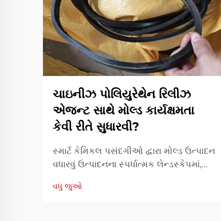
ચાઇનીઝ પોલિયુરેથેન રિલીઝ
એજન્ટ સાથે મોલ્ડ કાર્યક્ષમતા
કેવી રીતે સુધારવી?
સ્માર્ટ કેમિકલ પસંદગીઓ દ્વારા મોલ્ડ ઉત્પાદન
વધારવું ઉત્પાદનના સ્પર્ધાત્મક લેન્ડસ્કેપમાં,
મોલ્ડ કાર્યક્ષમતા માત્ર તકનીકી અગ્રતા નથી
વધુ જુઓ
પણ નાણાકીય આવશ્યકતા છે. ઘાટ કેવી રીતે
કામ કરે છે તે ઑપ્ટિમાઇઝ કરવાથી ચક્ર
સમયને ઘટાડી શકાય છે, ઓછામાં ઓછા.