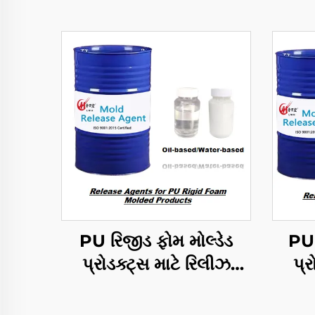
PU રિજીડ ફોમ મોલ્ડેડ
PU 
પ્રોડક્ટ્સ માટે રિલીઝ
પ્ર
એજન્ટ્સ