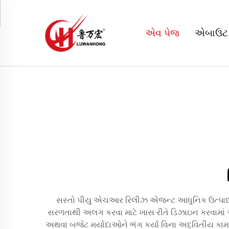
એવ પેજ
એબાઉટ
સસ્તો પીયુ એચઆર રિલીઝ એજન્ટ આધુનિક ઉત્પાદન પ્ર
સરળતાથી અલગ કરવા માટે ખાસ રીતે ડિઝાઇન કરવામાં આવ્
અથવા બજેટ મર્યાદાઓને ભંગ કર્યા વિના અદ્વિતીય કામગ