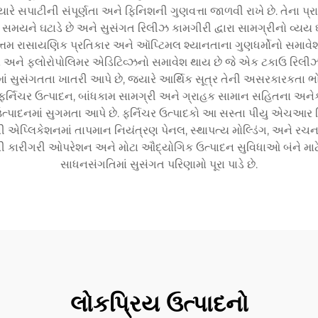
્યારે સપાટીની સંપૂર્ણતા અને ફિનિશની ગુણવત્તા જાળવી રાખે છે. તેના પ્
રના સમયને ઘટાડે છે અને સુસંગત રિલીઝ કામગીરી દ્વારા સામગ્રીનો વ
ઉત્તમ રાસાયણિક પ્રતિકાર અને ઑપ્ટિમલ શ્યાનતાના ગુણધર્મોનો સમાવે
નો અને ફ્લોરોપોલિમર એડિટિવ્ઝનો સમાવેશ થાય છે જે એક ટકાઉ રિલીઝ
ામાં સુસંગતતા ખાતરી આપે છે, જ્યારે આર્થિક સૂત્ર તેની અસરકારકતા
ર્નિચર ઉત્પાદન, બાંધકામ સામગ્રી અને ગ્રાહક સામાન સહિતના અનેક ઉ
ા ઉત્પાદનમાં સુગમતા આપે છે. ફર્નિચર ઉત્પાદકો આ સસ્તા પીયુ એચ
ગની એપ્લિકેશનમાં તાપમાન નિયંત્રણ પેનલ, સ્થાપત્ય મોલ્ડિંગ, અને 
ી કારીગરી ઓપરેશન અને મોટા ઔદ્યોગિક ઉત્પાદન સુવિધાઓ બંને માટે
સાધનસંગતિમાં સુસંગત પરિણામો પૂરા પાડે છે.
લોકપ્રિય ઉત્પાદનો