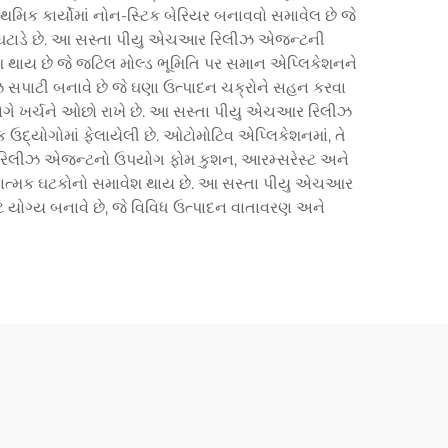
રાથમિક કાર્યોમાં નોન-સ્ટિક બેરિયર બનાવવો સમાવેલ છે જે
્યય ઘટાડે છે. આ સસ્તા પીયુ એચઆર રિલીઝ એજન્ટની
શ થાય છે જે જટિલ મોલ્ડ ભૂમિતિ પર સમાન એપ્લિકેશનને
 સપાટી બનાવે છે જે ઘણા ઉત્પાદન ચક્રોને સહન કરવા
 ભોગે ખર્ચને ઓછો રાખે છે. આ સસ્તા પીયુ એચઆર રિલીઝ
દ્યોગોમાં ફેલાયેલી છે. ઓટોમોટિવ એપ્લિકેશનમાં, તે
આર રિલીઝ એજન્ટનો ઉપયોગ ફોમ કુશન, આરમ્સરેસ્ટ અને
રચનાત્મક ઘટકોનો સમાવેશ થાય છે. આ સસ્તા પીયુ એચઆર
 યોગ્ય બનાવે છે, જે વિવિધ ઉત્પાદન વાતાવરણ અને