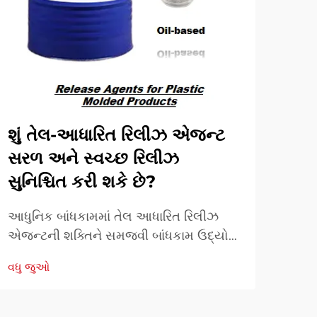
શું તેલ-આધારિત રિલીઝ એજન્ટ
ઉત્
સરળ અને સ્વચ્છ રિલીઝ
એજન
સુનિશ્ચિત કરી શકે છે?
આધુન
ક્રા
આધુનિક બાંધકામમાં તેલ આધારિત રિલીઝ
ઉત્પ
એજન્ટની શક્તિને સમજવી બાંધકામ ઉદ્યોગ
વધુ 
સુધા
નિરંતર કાંક્રિટ કામગીરીમાં કાર્યક્ષમતા અને
વધુ જુઓ
વિકસ
ગુણવત્તા વધારવા માટે નવીન ઉકેલો શોધે છે.
તેલ-
તેલ આધારિત રિલીઝ એજન્ટ એક મહત્વપૂર્ણ
ઘટક તરીકે ઉભરી આવ્યા છે ...