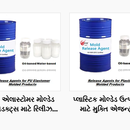
એલાસ્ટોમર મોલ્ડેડ
પ્લાસ્ટિક મોલ્ડેડ ઉત
ોડક્ટ્સ માટે રિલીઝ
માટે મુક્તિ એજન્
એજન્ટ્સ