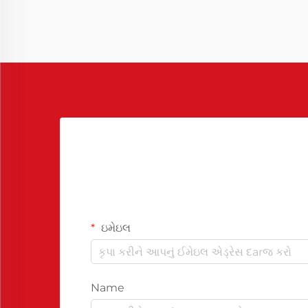
ઇમેઇલ
Name