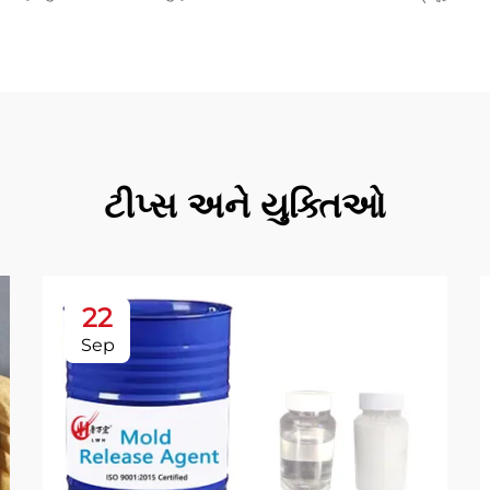
ટીપ્સ અને યુક્તિઓ
22
Sep