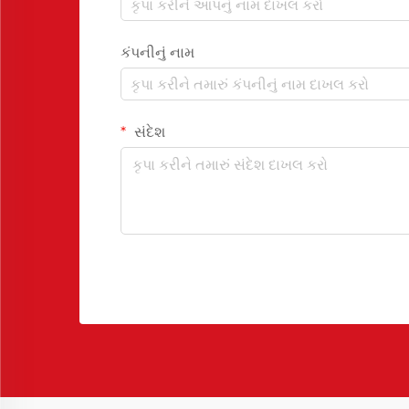
કંપનીનું નામ
સંદેશ