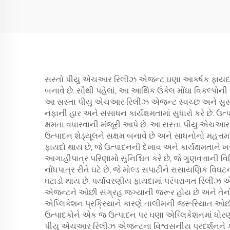
સસ્તો પીયુ એચઆર રિલીઝ એજન્ટ ઘણા આકર્ષક ફાયદા પ્રદ
બનાવે છે. સૌથી પહેલાં, આ આર્થિક ઉકેલ મોંઘા વિકલ્પોની 
આ સસ્તા પીયુ એચઆર રિલીઝ એજન્ટ સ્વચ્છ અને સુસંગત રીત
નફાની હાર અને સંસાધન કાર્યક્ષમતામાં સુધારો કરે છે. ઉત
ક્ષમતા વધારવાની મંજૂરી આપે છે. આ સસ્તા પીયુ એચઆર
ઉત્પાદન શેડ્યૂલને સક્ષમ બનાવે છે અને સાધનોનો મહત્
ફાયદો થાય છે, જે ઉત્પાદનની દેખાવ અને કાર્યક્ષમતાને
આગાહીપાત્ર પરિણામો સુનિશ્ચિત કરે છે, જે ગુણવત્તાની
નોંધપાત્ર રીતે ઘટે છે, જે મોલ્ડ સપાટીને રાસાયણિક વિઘ
ઘટાડો થાય છે. પર્યાવરણીય ફાયદામાં પરંપરાગત રિલીઝ 
એજન્ટને ઓછી સંગ્રહ જગ્યાની જરૂર હોય છે અને તેનો શે
એપ્લિકેશન પ્રક્રિયાને કારણે તાલીમની જરૂરિયાત ઓછ
ઉત્પાદકોને એક જ ઉત્પાદન પર ઘણા એપ્લિકેશનમાં ધોરણ 
પીયુ એચઆર રિલીઝ એજન્ટના વિશ્વસનીય પ્રદર્શનને કારણે