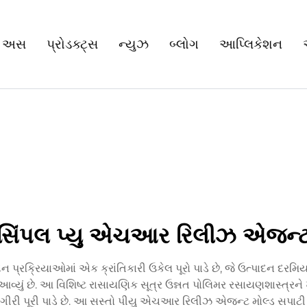
 અસ
પ્રોડક્ટ્સ
ન્યુઝ
બ્લોગ
આપ્લિકેશન
સિંપલ પ્યુ એચઆર રિલીઝ એજન્
ક્રિયાઓમાં એક ક્રાંતિકારી ઉકેલ પૂરો પાડે છે, જે ઉત્પાદન દરમિય
યું છે. આ વિશિષ્ટ રાસાયણિક સૂત્ર ઉન્નત પોલિમર રસાયણશાસ્ત્રને ખર્
ીરી પૂરી પાડે છે. આ સસ્તો પીયુ એચઆર રિલીઝ એજન્ટ મોલ્ડ સપાટી અ