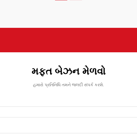
રહ્યો છે...
મફત બેઝન મેળવો
હમારો પ્રતિનિધિ તમને જલદી સંપર્ક કરશે.