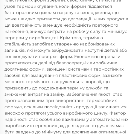
пластикових форм зберігає свою хімічну стійкість за
умов термоциклування, коли форми піддаються
багаторазовим циклам нагріву та охолодження, що
може швидко призвести до деградації інших продуктів.
Ця довговічність зменшує необхідність повторного
нанесення, знижує витрати на робочу силу та мінімізує
перерви у виробництві. Крім того, термічна
стабільність запобігає утворенню карбонізованих
залишків, які можуть забруднювати наступні деталі або
пошкоджувати поверхні форм. Економічні переваги
простягаються далі від безпосередніх виробничих
досягнень: форми, захищені системами термостійких
засобів для змащування пластикових форм, зазнають
меншого термічного напруження та корозії, що
призводить до подовження терміну служби та
зниження витрат на заміну. Забезпечення якості стає
прогнозованішим при використанні термостійких
формул, оскільки послідовність продукції залишається
високою протягом усього виробничого циклу. Фактор
надійності стає особливо важливим у автоматизованих
виробничих середовищах, де людське втручання має
бути зведено до мінімуму для досягнення оптимальної