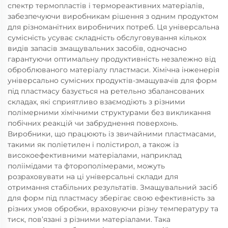
спектр термопластів і термореактивних матеріалів,
забезпечуючи виробникам рішення з одним продуктом
для різноманітних виробничих потреб. Ця універсальна
сумісність усуває складність обслуговування кількох
видів запасів змащувальних засобів, одночасно
гарантуючи оптимальну продуктивність незалежно від
оброблюваного матеріалу пластмаси. Хімічна інженерія
універсально сумісних продуктів-змащувачів для форм
під пластмасу базується на ретельно збалансованих
складах, які сприятливо взаємодіють з різними
полімерними хімічними структурами без викликання
побічних реакцій чи забруднення поверхонь.
Виробники, що працюють із звичайними пластмасами,
такими як поліетилен і полістирол, а також із
високоефективними матеріалами, наприклад
поліімідами та фторополімерами, можуть
розраховувати на ці універсальні склади для
отримання стабільних результатів. Змащувальний засіб
для форм під пластмасу зберігає свою ефективність за
різних умов обробки, враховуючи різну температуру та
тиск, пов’язані з різними матеріалами. Така