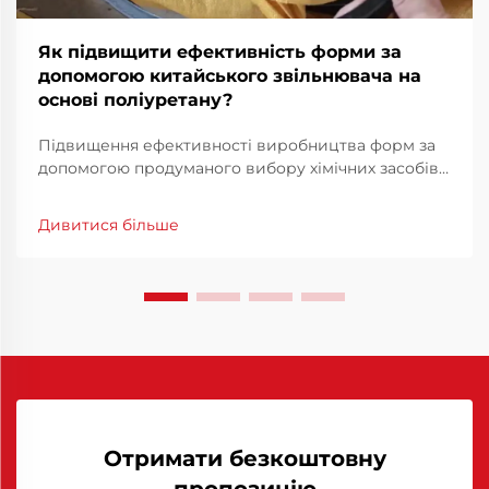
Як підвищити ефективність форми за
допомогою китайського звільнювача на
основі поліуретану?
Підвищення ефективності виробництва форм за
допомогою продуманого вибору хімічних засобів
У конкурентному середовищі сучасного
виробництва ефективність форм є не лише
Дивитися більше
технічним пріоритетом, а й фінансовою
необхідністю. Оптимізація роботи форм може
значно скоротити тривалість циклів, мінімізувати...
Отримати безкоштовну