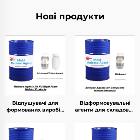
Нові продукти
Відпушувачі для
Відформовувальні
формованих виробів
агенти для складових
з жорсткого ПУ-
формованих виробів
пенополіуретану