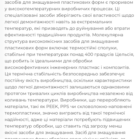
засобів для змащування пластикових форм є проривом
у високотемпературних виробничих процесах. Ці
спеціалізовані засоби зберігають свої властивості щодо
легкої демонтажності навіть за екстремальних
температур, які призводять до руйнування або втрати
ефективності традиційних продуктів. Молекулярна
структура високоякісних засобів для змащування
пластикових форм включає термостійкі сполуки,
стабільні при температурах понад 400 градусів Цельсія,
що робить їх ідеальними для обробки
високоефективних інженерних пластмас і композитів.
Ця термічна стабільність безпосередньо забезпечує
постійну якість виробництва, оскільки характеристики
щодо легкої демонтажності залишаються однаковими
протягом тривалих циклів виробництва незалежно від
коливань температури. Виробники, що переробляють
матеріали, такі як PEEK, PPS чи скловолокно-наповнені
термопластики, значно виграють від такої термічної
надійності, адже ці матеріали потребують підвищених
температур обробки, що ставить під загрозу менш
якісні засоби для змащування. Засіб для змащування