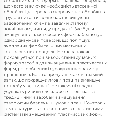
Деталі виходять із форм із гладкою поверхнею,
що часто виключає необхідність вторинної
обробки. Ця перевага скорочує час обробки та
трудові витрати, водночас підвищуючи
задоволення клієнтів завдяки сталому
зовнішньому вигляду продукції. Засіб для
змащування пластмасових форм забезпечує
однорідні умови поверхні, що поліпшує
зчеплення фарби та інших наступних
технологічних процесів. Безпека також
покращується при використанні сучасних
формул засобів для змащування пластмасових
форм, розроблених із урахуванням захисту
працівників. Багато продуктів мають низький
запах, що покращує умови праці та зменшує
потребу у вентиляції. Нетоксичні склади
усувають ризики для здоров’я, пов’язані з
традиційними засобами змащування,
створюючи безпечніші умови праці. Контроль
температури стає простішим із ефективними
системами змащування пластмасових форм.