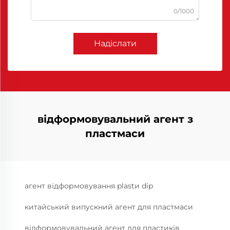
0/1000
Надіслати
відформовувальний агент з
пластмаси
агент відформовування plastи dip
китайський випускний агент для пластмаси
відформовувальний агент для пластиків