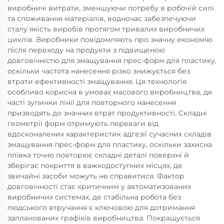
виробничі витрати, зменшуючи потребу в робочій силі
та споживання матеріалів, водночас забезпечуючи
сталу якість виробів протягом тривалих виробничих
циклів. Виробники повідомляють про значну економію
після переходу на продукти з підвищеною
довговічністю для змащування прес-форм для пластику,
оскільки частота нанесення різко знижується без
втрати ефективності змащування. Ця технологія
особливо корисна в умовах масового виробництва, де
часті зупинки лінії для повторного нанесення
призводять до значних втрат продуктивності. Складні
геометрії форм отримують переваги від
вдосконалених характеристик адгезії сучасних складів
змащування прес-форм для пластику, оскільки захисна
плівка точно повторює складні деталі поверхні й
зберігає покриття в важкодоступних місцях, де
звичайні засоби можуть не справитися. Фактор
довговічності стає критичним у автоматизованих
виробничих системах, де стабільна робота без
людського втручання є ключовою для дотримання
запланованих графіків виробництва. Покращується