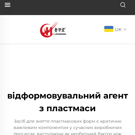
UK
відформовувальний агент
з пластмаси
Засіб для зняття пластмасових форм є критично
важливим компонентом у сучасних виробничих
процесах, виступаючи як необхідний бар'єр між