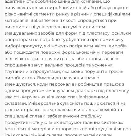
адаптивність особливо цінна для компаній, що
випускають кілька виробничих ліній або обслуговують
різноманітні сегменти ринку з різними специфікаціями
матеріалів. Забезпечення якості спрощується при
використанні універсально сумісних систем
змащувальних засобів для форм під пластмасу, оскільки
операторам не потрібно турбуватися про помилки у
виборі продукту, які можуть погіршити якість виробів
або пошкодити поверхні форм. Економічні переваги
включають зниження витрат на зберігання запасів,
спрощення закупівельних процесів та усунення
плутанини з продуктами, яка може порушити графік
виробництва. Вимоги до навчання значно
зменшуються, коли персонал виробництва працює з
одним продуктом-змащувачем для форм під пластмасу
замість керування кількома спеціалізованими
складами. Універсальна сумісність поширюється й на
різні матеріали форм, включаючи сталь, алюміній та
спеціальні сплави, забезпечуючи стабільну
продуктивність у різних інструментальних системах.
Композитні матеріали створюють певні труднощі через
їхні складні хімічні склади, проте сучасні склади