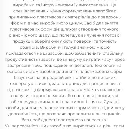
виробами та інструментами їх виготовлення. Ця
спеціалізована хімічна формулювання запобігає
прилипанню пластмасових матеріалів до поверхонь
форм під час виробничого циклу. Засіб для зняття
пластмасових форм діє шляхом створення тонкого,
рівномірного шару, що полегшує вилучення готової
продукції, зберігаючи якість поверхні та точність
розмірів. Виробничі галузі значною мірою
покладаються на ці засоби, щоб забезпечити стабільну
продуктивність і звести до мінімуму витрати часу через
застрявання або пошкодження деталей. Технологічна
основа систем засобів для зняття пластмасових форм
базується на передовій хімії, стійкій до високих
температур і тисків, характерних для процесів лиття
під тиском. Ці формулювання часто містять силіконові
сполуки, фторополімери або спеціальні воски, які
забезпечують виняткові властивості зняття. Сучасні
засоби для зняття пластмасових форм мають підвищену
довговічність, що дозволяє проводити кілька циклів
без необхідності повторного нанесення.
Універсальність цих засобів поширюється на різні типи