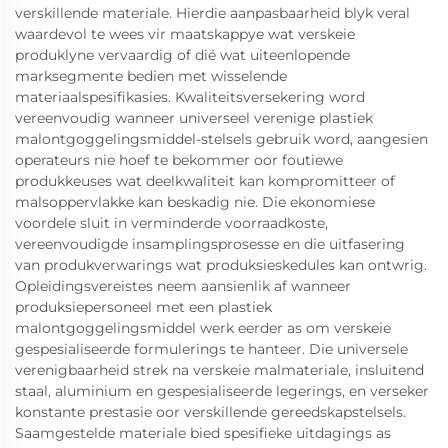
verskillende materiale. Hierdie aanpasbaarheid blyk veral
waardevol te wees vir maatskappye wat verskeie
produklyne vervaardig of dié wat uiteenlopende
marksegmente bedien met wisselende
materiaalspesifikasies. Kwaliteitsversekering word
vereenvoudig wanneer universeel verenige plastiek
malontgoggelingsmiddel-stelsels gebruik word, aangesien
operateurs nie hoef te bekommer oor foutiewe
produkkeuses wat deelkwaliteit kan kompromitteer of
malsoppervlakke kan beskadig nie. Die ekonomiese
voordele sluit in verminderde voorraadkoste,
vereenvoudigde insamplingsprosesse en die uitfasering
van produkverwarings wat produksieskedules kan ontwrig.
Opleidingsvereistes neem aansienlik af wanneer
produksiepersoneel met een plastiek
malontgoggelingsmiddel werk eerder as om verskeie
gespesialiseerde formulerings te hanteer. Die universele
verenigbaarheid strek na verskeie malmateriale, insluitend
staal, aluminium en gespesialiseerde legerings, en verseker
konstante prestasie oor verskillende gereedskapstelsels.
Saamgestelde materiale bied spesifieke uitdagings as