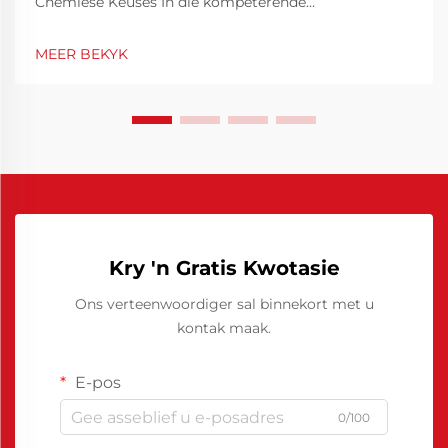
Chemiese Keuses In die kompeterende
vervaardigingsomgewing is
gietvormdoeltreffendheid nie net 'n tegniese
MEER BEKYK
prioriteit nie, maar ook 'n finansiële noodsaaklikheid.
Deur gietvorme se werkverrigting te optimeer, kan
siklusse aansienlik verkort word, min...
Kry 'n Gratis Kwotasie
Ons verteenwoordiger sal binnekort met u
kontak maak.
E-pos
0/100