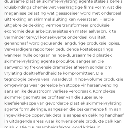
duursame plastiek skimmelvrylating agente stelsels behels
kruisbindings chemie wat veerkragtige films vorm wat die
meganiese belasting wat geassosieer word met onderdeel
uittrekking en skimmel sluiting kan weerstaan. Hierdie
uitgebreide dekking vermoë transformeer produksie
ekonomie deur arbeidsvereistes en materiaalverbruik te
verminder terwyl konsekwente onderdeel kwaliteit
gehandhaaf word gedurende langdurige produksie lopies.
Vervaardigers rapporteer beduidende kostebesparings
wanneer hulle oorgaan na hoë-duursaamheid plastiek
skimmelvrylating agente produkte, aangesien die
aanwending frekwensie dramaties afneem sonder om
vrylating doeltreffendheid te kompromitteer. Die
tegnologie bewys veral waardevol in hoë-volume produksie
omgewings waar gereelde lyn stoppe vir heraanwending
aansienlike deurstroom verliese veroorsaak. Komplekse
skimmel geometrieë profiteer van die superieure
kleefeienskappe van gevorderde plastiek skimmelvrylating
agente formuleringe, aangesien die beskermende film aan
ingewikkelde oppervlak details aanpas en dekking handhaaf
in uitdagende areas waar konvensionele produkte dalk kan
misluk. Die duursaamheidsfaktor word krities in