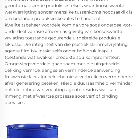
geoutomatiseerde produksiestelsels waar konsekwente
werkverrigting sonder menslike tussenkoms noodsaaklik is
om beplande produksieskedules te handhaaf.
Kwaliteitsbeheer voordele kom na vore soos onderdeel-tot-
onderdeel variasie afneem as gevolg van konsekwente
vrylating toestande gedurende uitgebreide produksie
siklusse. Die integriteit van die plastiek skimmelvrylating
agente film bly intakt selfs onder hoë-druk inspuit
toestande wat swakker produkte sou kompromitteer.
Omgewingsvoordele gaan saam met die uitgebreide
dekking vermoë, aangesien verminderde aanwending
frekwensie laer algehele chemiese verbruik en verminderde
afval generering beteken. Hierdie duursaamheid verminder
ook die opbou van vrylating agente residus wat kan
inmeng met afwaartse prosesse soos verf of binding
operasies.