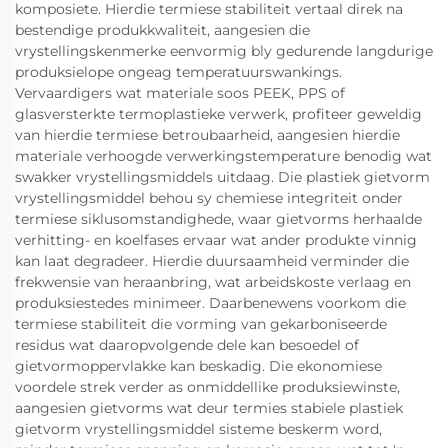
komposiete. Hierdie termiese stabiliteit vertaal direk na
bestendige produkkwaliteit, aangesien die
vrystellingskenmerke eenvormig bly gedurende langdurige
produksielope ongeag temperatuurswankings.
Vervaardigers wat materiale soos PEEK, PPS of
glasversterkte termoplastieke verwerk, profiteer geweldig
van hierdie termiese betroubaarheid, aangesien hierdie
materiale verhoogde verwerkingstemperature benodig wat
swakker vrystellingsmiddels uitdaag. Die plastiek gietvorm
vrystellingsmiddel behou sy chemiese integriteit onder
termiese siklusomstandighede, waar gietvorms herhaalde
verhitting- en koelfases ervaar wat ander produkte vinnig
kan laat degradeer. Hierdie duursaamheid verminder die
frekwensie van heraanbring, wat arbeidskoste verlaag en
produksiestedes minimeer. Daarbenewens voorkom die
termiese stabiliteit die vorming van gekarboniseerde
residus wat daaropvolgende dele kan besoedel of
gietvormoppervlakke kan beskadig. Die ekonomiese
voordele strek verder as onmiddellike produksiewinste,
aangesien gietvorms wat deur termies stabiele plastiek
gietvorm vrystellingsmiddel sisteme beskerm word,