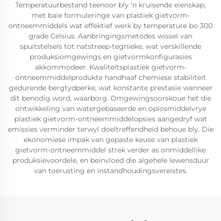
Temperatuurbestand teenoor bly 'n kruisende eienskap,
met baie formuleringe van plastiek gietvorm-
ontneemmiddels wat effektief werk by temperature bo 300
grade Celsius. Aanbringingsmetodes wissel van
spuitstelsels tot natstreep-tegnieke, wat verskillende
produksiomgewings en gietvormkonfigurasies
akkommodeer. Kwaliteitsplastiek gietvorm-
ontneemmiddelprodukte handhaaf chemiese stabiliteit
gedurende bergtydperke, wat konstante prestasie wanneer
dit benodig word, waarborg. Omgewingsoorskoue het die
ontwikkeling van watergebaseerde en oplosmiddelvrye
plastiek gietvorm-ontneemmiddelopsies aangedryf wat
emissies verminder terwyl doeltreffendheid behoue bly. Die
ekonomiese impak van gepaste keuse van plastiek
gietvorm-ontneemmiddel strek verder as onmiddellike
produksievoordele, en beïnvloed die algehele lewensduur
van toerusting en instandhoudingsvereistes.