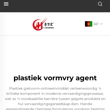
AF
plastiek vormvry agent
Plastiek gietvorm-ontneemmiddel verteenwoordig 'n
kritieke komponent in moderne vervaardigingsprosesse,
wat as 'n noodsaaklike barrière tussen gegote produkte en
hul vervaardigingsgereedskap dien. Hierdie
gespesialiseerde chemiese formulering voorkom hegting