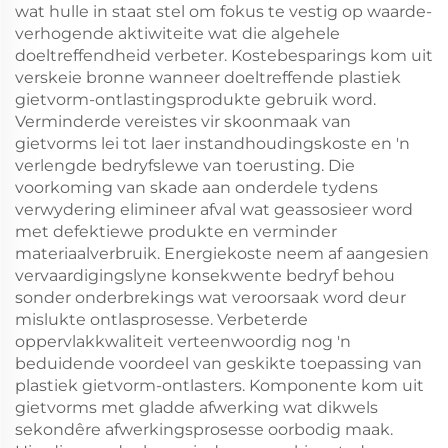
wat hulle in staat stel om fokus te vestig op waarde-
verhogende aktiwiteite wat die algehele
doeltreffendheid verbeter. Kostebesparings kom uit
verskeie bronne wanneer doeltreffende plastiek
gietvorm-ontlastingsprodukte gebruik word.
Verminderde vereistes vir skoonmaak van
gietvorms lei tot laer instandhoudingskoste en 'n
verlengde bedryfslewe van toerusting. Die
voorkoming van skade aan onderdele tydens
verwydering elimineer afval wat geassosieer word
met defektiewe produkte en verminder
materiaalverbruik. Energiekoste neem af aangesien
vervaardigingslyne konsekwente bedryf behou
sonder onderbrekings wat veroorsaak word deur
mislukte ontlasprosesse. Verbeterde
oppervlakkwaliteit verteenwoordig nog 'n
beduidende voordeel van geskikte toepassing van
plastiek gietvorm-ontlasters. Komponente kom uit
gietvorms met gladde afwerking wat dikwels
sekondêre afwerkingsprosesse oorbodig maak.