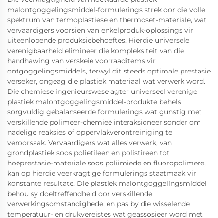
malontgoggelingsmiddel-formulerings strek oor die volle
spektrum van termoplastiese en thermoset-materiale, wat
vervaardigers voorsien van enkelproduk-oplossings vir
uiteenlopende produksiebehoeftes. Hierdie universele
verenigbaarheid elimineer die kompleksiteit van die
handhawing van verskeie voorraaditems vir
ontgoggelingsmiddels, terwyl dit steeds optimale prestasie
verseker, ongeag die plastiek materiaal wat verwerk word.
Die chemiese ingenieurswese agter universeel verenige
plastiek malontgoggelingsmiddel-produkte behels
sorgvuldig gebalanseerde formulerings wat gunstig met
verskillende polimeer-chemieë interaksioneer sonder om
nadelige reaksies of oppervlakverontreiniging te
veroorsaak. Vervaardigers wat alles verwerk, van
grondplastiek soos polietileen en polistireen tot
hoëprestasie-materiale soos poliimiede en fluoropolimere,
kan op hierdie veerkragtige formulerings staatmaak vir
konstante resultate. Die plastiek malontgoggelingsmiddel
behou sy doeltreffendheid oor verskillende
verwerkingsomstandighede, en pas by die wisselende
temperatuur- en drukvereistes wat geassosieer word met