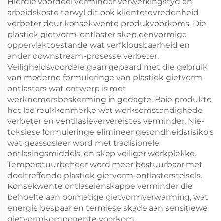
Hierdie voordeel verminder verwerkingstyd en
arbeidskoste terwyl dit ook kliëntetevredenheid
verbeter deur konsekwente produkvoorkoms. Die
plastiek gietvorm-ontlaster skep eenvormige
oppervlaktoestande wat verfklousbaarheid en
ander downstream-prosesse verbeter.
Veiligheidsvoordele gaan gepaard met die gebruik
van moderne formuleringe van plastiek gietvorm-
ontlasters wat ontwerp is met
werknemersbeskerming in gedagte. Baie produkte
het lae reukkenmerke wat werksomstandighede
verbeter en ventilasieververeistes verminder. Nie-
toksiese formuleringe elimineer gesondheidsrisiko's
wat geassosieer word met tradisionele
ontlasingsmiddels, en skep veiliger werkplekke.
Temperatuurbeheer word meer bestuurbaar met
doeltreffende plastiek gietvorm-ontlasterstelsels.
Konsekwente ontlaseienskappe verminder die
behoefte aan oormatige gietvormverwarming, wat
energie bespaar en termiese skade aan sensitiewe
gietvormkomponente voorkom.