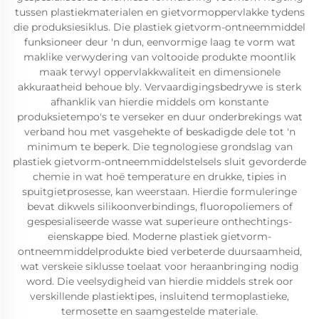
tussen plastiekmaterialen en gietvormoppervlakke tydens
die produksiesiklus. Die plastiek gietvorm-ontneemmiddel
funksioneer deur 'n dun, eenvormige laag te vorm wat
maklike verwydering van voltooide produkte moontlik
maak terwyl oppervlakkwaliteit en dimensionele
akkuraatheid behoue bly. Vervaardigingsbedrywe is sterk
afhanklik van hierdie middels om konstante
produksietempo's te verseker en duur onderbrekings wat
verband hou met vasgehekte of beskadigde dele tot 'n
minimum te beperk. Die tegnologiese grondslag van
plastiek gietvorm-ontneemmiddelstelsels sluit gevorderde
chemie in wat hoë temperature en drukke, tipies in
spuitgietprosesse, kan weerstaan. Hierdie formuleringe
bevat dikwels silikoonverbindings, fluoropoliemers of
gespesialiseerde wasse wat superieure onthechtings-
eienskappe bied. Moderne plastiek gietvorm-
ontneemmiddelprodukte bied verbeterde duursaamheid,
wat verskeie siklusse toelaat voor heraanbringing nodig
word. Die veelsydigheid van hierdie middels strek oor
verskillende plastiektipes, insluitend termoplastieke,
termosette en saamgestelde materiale.