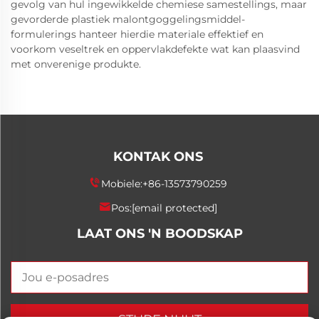
gevolg van hul ingewikkelde chemiese samestellings, maar
gevorderde plastiek malontgoggelingsmiddel-
formulerings hanteer hierdie materiale effektief en
voorkom veseltrek en oppervlakdefekte wat kan plaasvind
met onverenige produkte.
KONTAK ONS
Mobiele:
+86-13573790259
Pos:
[email protected]
LAAT ONS 'N BOODSKAP