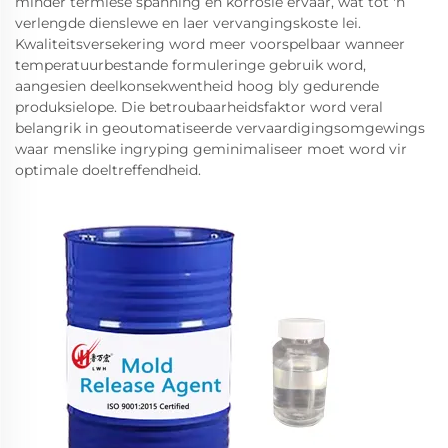
minder termiese spanning en korrosie ervaar, wat tot 'n
verlengde dienslewe en laer vervangingskoste lei.
Kwaliteitsversekering word meer voorspelbaar wanneer
temperatuurbestande formuleringe gebruik word,
aangesien deelkonsekwentheid hoog bly gedurende
produksielope. Die betroubaarheidsfaktor word veral
belangrik in geoutomatiseerde vervaardigingsomgewings
waar menslike ingryping geminimaliseer moet word vir
optimale doeltreffendheid.