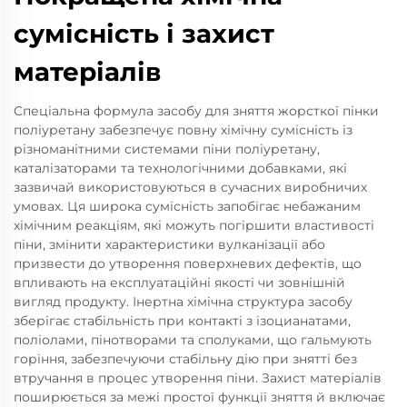
сумісність і захист
матеріалів
Спеціальна формула засобу для зняття жорсткої пінки
поліуретану забезпечує повну хімічну сумісність із
різноманітними системами піни поліуретану,
каталізаторами та технологічними добавками, які
зазвичай використовуються в сучасних виробничих
умовах. Ця широка сумісність запобігає небажаним
хімічним реакціям, які можуть погіршити властивості
піни, змінити характеристики вулканізації або
призвести до утворення поверхневих дефектів, що
впливають на експлуатаційні якості чи зовнішній
вигляд продукту. Інертна хімічна структура засобу
зберігає стабільність при контакті з ізоцианатами,
поліолами, пінотворами та сполуками, що гальмують
горіння, забезпечуючи стабільну дію при знятті без
втручання в процес утворення піни. Захист матеріалів
поширюється за межі простої функції зняття й включає