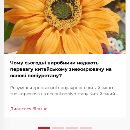
Чому сьогодні виробники надають
перевагу китайському знежирювачу на
основі поліуретану?
Розуміння зростаючої популярності китайського
знежирювача на основі поліуретану Китайський
знежирювач на основі поліуретану став дедалі
більше популярним серед виробників по всьому
Дивитися більше
світу завдяки унікальному поєднанню високої
продуктивності та економічної ефективності. У
міру розвитку промисловості...