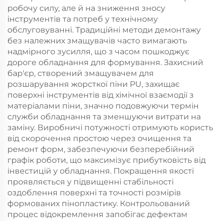
робочу силу, але й на зниження зносу
інструментів та потреб у технічному
обслуговуванні. Традиційні методи демонтажу
без належних змащувачів часто вимагають
надмірного зусилля, що з часом пошкоджує
дороге обладнання для формування. Захисний
бар'єр, створений змащувачем для
розшарування жорсткої піни PU, захищає
поверхні інструментів від хімічної взаємодії з
матеріалами піни, значно подовжуючи термін
служби обладнання та зменшуючи витрати на
заміну. Виробничі потужності отримують користь
від скорочення простою через очищення та
ремонт форм, забезпечуючи безперебійний
графік роботи, що максимізує прибутковість від
інвестицій у обладнання. Покращення якості
проявляється у підвищенні стабільності
оздоблення поверхні та точності розмірів
формованих пінопластику. Контрольований
процес відокремлення запобігає дефектам