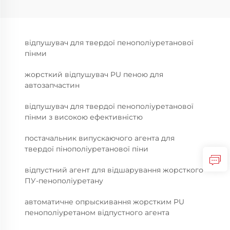
відпушувач для твердої пенополіуретанової
пінми
жорсткий відпушувач PU пеною для
автозапчастин
відпушувач для твердої пенополіуретанової
пінми з високою ефективністю
постачальник випускаючого агента для
твердої пінополіуретанової піни
відпустний агент для відшарування жорсткого
ПУ-пенополіуретану
автоматичне опрыскивання жорстким PU
пенополіуретаном відпустного агента