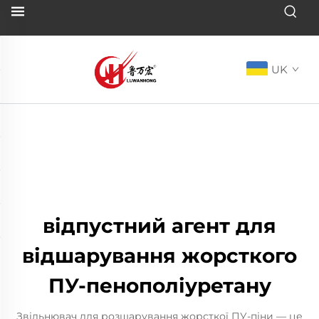
UK
відпустний агент для
відшарування жорсткого
ПУ-пенополіуретану
Звільнювач для розшарування жорсткої ПУ-піни — це