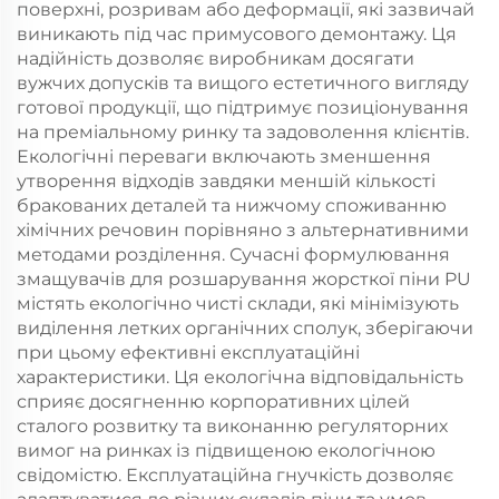
поверхні, розривам або деформації, які зазвичай
виникають під час примусового демонтажу. Ця
надійність дозволяє виробникам досягати
вужчих допусків та вищого естетичного вигляду
готової продукції, що підтримує позиціонування
на преміальному ринку та задоволення клієнтів.
Екологічні переваги включають зменшення
утворення відходів завдяки меншій кількості
бракованих деталей та нижчому споживанню
хімічних речовин порівняно з альтернативними
методами розділення. Сучасні формулювання
змащувачів для розшарування жорсткої піни PU
містять екологічно чисті склади, які мінімізують
виділення летких органічних сполук, зберігаючи
при цьому ефективні експлуатаційні
характеристики. Ця екологічна відповідальність
сприяє досягненню корпоративних цілей
сталого розвитку та виконанню регуляторних
вимог на ринках із підвищеною екологічною
свідомістю. Експлуатаційна гнучкість дозволяє