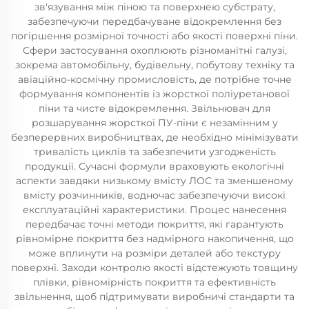
зв'язування між піною та поверхнею субстрату,
забезпечуючи передбачуване відокремлення без
погіршення розмірної точності або якості поверхні піни.
Сфери застосування охоплюють різноманітні галузі,
зокрема автомобільну, будівельну, побутову техніку та
авіаційно-космічну промисловість, де потрібне точне
формування компонентів із жорсткої поліуретанової
піни та чисте відокремлення. Звільнювач для
розшарування жорсткої ПУ-піни є незамінним у
безперервних виробництвах, де необхідно мінімізувати
тривалість циклів та забезпечити узгодженість
продукції. Сучасні формули враховують екологічні
аспекти завдяки низькому вмісту ЛОС та зменшеному
вмісту розчинників, водночас забезпечуючи високі
експлуатаційні характеристики. Процес нанесення
передбачає точні методи покриття, які гарантують
рівномірне покриття без надмірного накопичення, що
може вплинути на розміри деталей або текстуру
поверхні. Заходи контролю якості відстежують товщину
плівки, рівномірність покриття та ефективність
звільнення, щоб підтримувати виробничі стандарти та