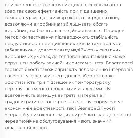
прискоренню технологічних циклів, оскільки агент
зберігає свою ефективність при підвищених
температурах, що прискорюють затвердіння піни,
дозволяючи виробникам збільшувати обсяги
виробництва без втрати надійності зняття. Передові
методики тестування підтверджують стабільність
продуктивності при циклічних змінах температури,
забезпечуючи довготривалу надійність у складних
виробничих умовах, де теплове навантаження може
порушити роботу звичайних систем зняття. Властивості
термостійкості також сприяють подовженню інтервалів
нанесення, оскільки агент довше зберігає свою
ефективність при підвищених температурах у
порівнянні з менш стабільними аналогами. Ця
довговічність зменшує витрати матеріалів і
трудовитрати на повторне нанесення, сприяючи як
економічній ефективності, так і безперебійності
операцій у високоволюмних виробництвах, де простої
через технічне обслуговування мають значний
фінансовий вплив.