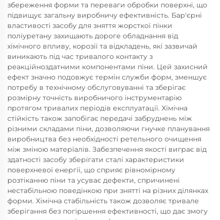
збереження форми та переваги обробки поверхні, що
підвищує загальну виробничу ефективність. Бар'єрні
властивості засобу для зняття жорсткої пінки
поліуретану захищають дороге обладнання від
хімічного впливу, корозії та відкладень, які зазвичай
виникають під час тривалого контакту з
реакційноздатними компонентами піни. Цей захисний
ефект значно подовжує термін служби форм, зменшує
потребу в технічному обслуговуванні та зберігає
розмірну точність виробничого інструментарію
протягом тривалих періодів експлуатації. Хімічна
стійкість також запобігає передачі забруднень між
різними складами піни, дозволяючи гнучке планування
виробництва без необхідності ретельного очищення
між зміною матеріалів. Забезпечення якості виграє від
здатності засобу зберігати сталі характеристики
поверхневої енергії, що сприяє рівномірному
розтіканню піни та усуває дефекти, спричинені
нестабільною поведінкою при знятті на різних ділянках
форми. Хімічна стабільність також дозволяє тривале
зберігання без погіршення ефективності, що дає змогу