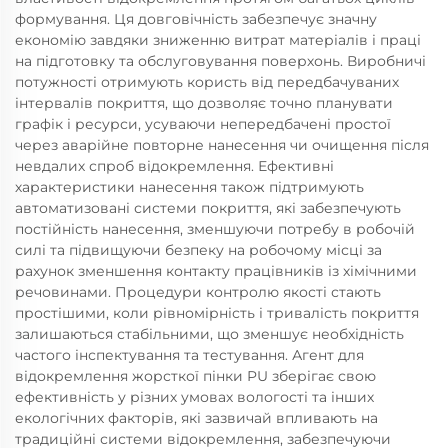
формування. Ця довговічність забезпечує значну
економію завдяки зниженню витрат матеріалів і праці
на підготовку та обслуговування поверхонь. Виробничі
потужності отримують користь від передбачуваних
інтервалів покриття, що дозволяє точно планувати
графік і ресурси, усуваючи непередбачені простої
через аварійне повторне нанесення чи очищення після
невдалих спроб відокремлення. Ефективні
характеристики нанесення також підтримують
автоматизовані системи покриття, які забезпечують
постійність нанесення, зменшуючи потребу в робочій
силі та підвищуючи безпеку на робочому місці за
рахунок зменшення контакту працівників із хімічними
речовинами. Процедури контролю якості стають
простішими, коли рівномірність і тривалість покриття
залишаються стабільними, що зменшує необхідність
частого інспектування та тестування. Агент для
відокремлення жорсткої пінки PU зберігає свою
ефективність у різних умовах вологості та інших
екологічних факторів, які зазвичай впливають на
традиційні системи відокремлення, забезпечуючи