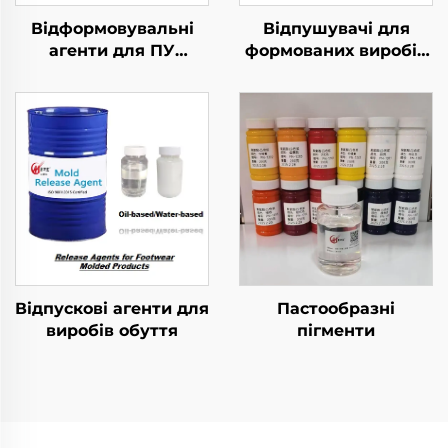
Відформовувальні
Відпушувачі для
агенти для ПУ
формованих виробів
гнучких пінкових
з ПУ-еластомеру
виробів
Відпускові агенти для
Пастообразні
виробів обуття
пігменти