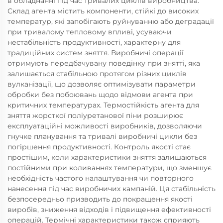
в обладнанні під час тривалих циклів виробництва.
Склад агента містить компоненти, стійкі до високих
температур, які запобігають руйнуванню або деградації
при тривалому тепловому впливі, усуваючи
нестабільність продуктивності, характерну для
традиційних систем зняття. Виробничі операції
отримують передбачувану поведінку при знятті, яка
залишається стабільною протягом різних циклів
вулканізації, що дозволяє оптимізувати параметри
обробки без побоювань щодо відмови агента при
критичних температурах. Термостійкість агента для
зняття жорсткої поліуретанової піни розширює
експлуатаційні можливості виробників, дозволяючи
гнучке планування та тривалі виробничі цикли без
погіршення продуктивності. Контроль якості стає
простішим, коли характеристики зняття залишаються
постійними при коливаннях температури, що зменшує
необхідність частого налаштування чи повторного
нанесення під час виробничих кампаній. Ця стабільність
безпосередньо призводить до покращення якості
виробів, зниження відходів і підвищення ефективності
операцій. Термічні характеристики також сприяють