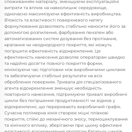
споживанням матеріалу, зменшуючи експлуатаційні
витрати та вплив на навколишнє середовище,
одночасно максимізуючи ефективність виробництва.
В'язкість та властивості поверхневого натягу
формулювання дозволяють стабільно наносити його за
допомогою розпилення, фарбування пензлем або
автоматизованих систем дозування без протікання,
крапання чи неоднорідного покриття, які можуть
погіршити ефективність відокремлення. Ця
ефективність нанесення дозволяє операторам швидко
та надійно досягти повного покриття форми,
мінімізуючи час підготовки між виробничими циклами
та забезпечуючи стабільні результати на всіх
оброблених поверхнях. Тривала дія спеціалізованого
агента відокремлення зменшує необхідність
повторного нанесення, підтримуючи тривалі виробничі
цикли без погіршення продуктивності чи відмов у
відокремленні, що переривають виробничий графік.
Сучасна полімерна хімія створює міцні плівкові
покриття, стійкі до механічного зносу, термоциклування
та хімічного впливу, зберігаючи при цьому ефективні
властивості відокремлення протягом багатьох циклів