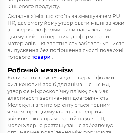
кінцевого продукту.
Складна хімія, що стоїть за змащувачем PU
HR, дає змогу йому утворювати міцні зв'язки
з поверхнею форми, залишаючись при
цьому хімічно інертним до формованих
матеріалів. Ця властивість забезпечує чисте
випускання без погіршення якості поверхні
готового
товари
.
Робочий механізм
Коли застосовується до поверхні форми,
силіконовий засіб для знімання ПУ ВД
утворює мікроскопічну плівку, яка має
властивості зволікання і довговічність.
Молекули агента орієнтуються певним
чином, при цьому кінець, що сприяє
звільненню, спрямований назовні. Це
молекулярне розташування забезпечує
оптимальне розділення між формою та