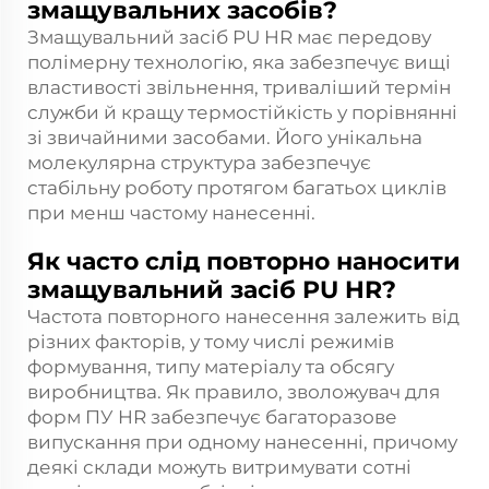
змащувальних засобів?
Змащувальний засіб PU HR має передову
полімерну технологію, яка забезпечує вищі
властивості звільнення, триваліший термін
служби й кращу термостійкість у порівнянні
зі звичайними засобами. Його унікальна
молекулярна структура забезпечує
стабільну роботу протягом багатьох циклів
при менш частому нанесенні.
Як часто слід повторно наносити
змащувальний засіб PU HR?
Частота повторного нанесення залежить від
різних факторів, у тому числі режимів
формування, типу матеріалу та обсягу
виробництва. Як правило, зволожувач для
форм ПУ HR забезпечує багаторазове
випускання при одному нанесенні, причому
деякі склади можуть витримувати сотні