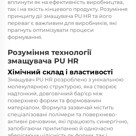
вплинути як на ефективність виробництва,
так і на якість кінцевого продукту. Розуміння
принципу дії змащувача PU HR та його
переваг є важливим для виробників, які
прагнуть оптимізувати процеси
формування.
Розуміння технології
змащувача PU HR
Хімічний склад і властивості
Змащувач PU HR розроблено з унікальною
молекулярною структурою, яка створює
надтонкий, довговічний бар'єр між
поверхнею форми та формованим
матеріалом. Формула зазвичай містить
спеціалізовані полімери та поверхнево-
активні речовини, які працюють синергічно,
запобігаючи прилипанню й одночасно
зберігаючи цілісність як форми, так і