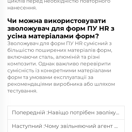
циклів перед необхідністю повторного
нанесення.
Чи можна використовувати
зволожувач для форм ПУ HR з
усіма матеріалами форм?
Зволожувач для форм ПУ HR сумісний з
більшістю поширених матеріалів форм,
включаючи сталь, алюміній та різні
композити. Однак важливо перевірити
сумісність із конкретними матеріалами
форм та умовами експлуатації за
рекомендаціями виробника або шляхом
тестування.
Попередній :
Навіщо потрібен зволікуючий агент PU HR у виробництві піни?
Наступний :
Чому звільняючий агент PU є ключовим для високоякісних пінопродуктів?