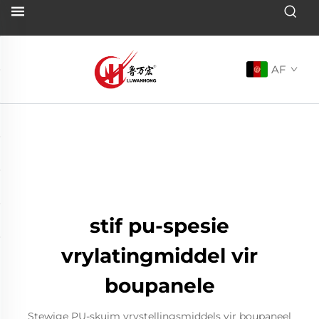
AF
stif pu-spesie
vrylatingmiddel vir
boupanele
Stewige PU-skuim vrystellingsmiddels vir boupaneel