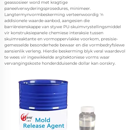
geassosieer word met kragtige
paneelverwyderingsprosedures, minimeer.
Langtermynvormbeskerming verteenwoordig 'n
addisionele waarde-aanbod, aangesien die
barrièreienskappe van stywe PU-skuimvrystellingsmiddel
vir konstruksiepanele chemiese interaksie tussen
skuimreaktante en vormoppervlakke voorkom, presisie-
gemesselde besonderhede bewaar en die vormbedryfslewe
aansienlik verleng. Hierdie beskerming blyk veral waardevol
te wees vir ingewikkelde argitektoniese vorms waar
vervangingskoste honderdduisende dollar kan oorskry.