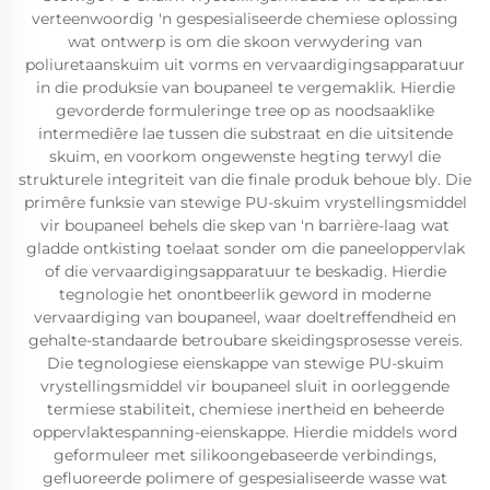
verteenwoordig 'n gespesialiseerde chemiese oplossing
wat ontwerp is om die skoon verwydering van
poliuretaanskuim uit vorms en vervaardigingsapparatuur
in die produksie van boupaneel te vergemaklik. Hierdie
gevorderde formuleringe tree op as noodsaaklike
intermediêre lae tussen die substraat en die uitsitende
skuim, en voorkom ongewenste hegting terwyl die
strukturele integriteit van die finale produk behoue bly. Die
primêre funksie van stewige PU-skuim vrystellingsmiddel
vir boupaneel behels die skep van 'n barrière-laag wat
gladde ontkisting toelaat sonder om die paneeloppervlak
of die vervaardigingsapparatuur te beskadig. Hierdie
tegnologie het onontbeerlik geword in moderne
vervaardiging van boupaneel, waar doeltreffendheid en
gehalte-standaarde betroubare skeidingsprosesse vereis.
Die tegnologiese eienskappe van stewige PU-skuim
vrystellingsmiddel vir boupaneel sluit in oorleggende
termiese stabiliteit, chemiese inertheid en beheerde
oppervlaktespanning-eienskappe. Hierdie middels word
geformuleer met silikoongebaseerde verbindings,
gefluoreerde polimere of gespesialiseerde wasse wat