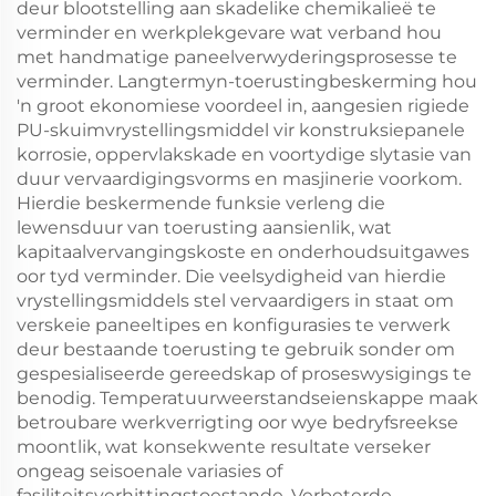
deur blootstelling aan skadelike chemikalieë te
verminder en werkplekgevare wat verband hou
met handmatige paneelverwyderingsprosesse te
verminder. Langtermyn-toerustingbeskerming hou
'n groot ekonomiese voordeel in, aangesien rigiede
PU-skuimvrystellingsmiddel vir konstruksiepanele
korrosie, oppervlakskade en voortydige slytasie van
duur vervaardigingsvorms en masjinerie voorkom.
Hierdie beskermende funksie verleng die
lewensduur van toerusting aansienlik, wat
kapitaalvervangingskoste en onderhoudsuitgawes
oor tyd verminder. Die veelsydigheid van hierdie
vrystellingsmiddels stel vervaardigers in staat om
verskeie paneeltipes en konfigurasies te verwerk
deur bestaande toerusting te gebruik sonder om
gespesialiseerde gereedskap of proseswysigings te
benodig. Temperatuurweerstandseienskappe maak
betroubare werkverrigting oor wye bedryfsreekse
moontlik, wat konsekwente resultate verseker
ongeag seisoenale variasies of
fasiliteitsverhittingstoestande. Verbeterde