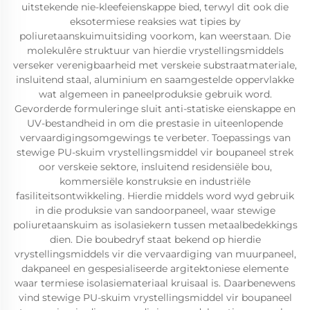
uitstekende nie-kleefeienskappe bied, terwyl dit ook die
eksotermiese reaksies wat tipies by
poliuretaanskuimuitsiding voorkom, kan weerstaan. Die
molekulêre struktuur van hierdie vrystellingsmiddels
verseker verenigbaarheid met verskeie substraatmateriale,
insluitend staal, aluminium en saamgestelde oppervlakke
wat algemeen in paneelproduksie gebruik word.
Gevorderde formuleringe sluit anti-statiske eienskappe en
UV-bestandheid in om die prestasie in uiteenlopende
vervaardigingsomgewings te verbeter. Toepassings van
stewige PU-skuim vrystellingsmiddel vir boupaneel strek
oor verskeie sektore, insluitend residensiële bou,
kommersiële konstruksie en industriële
fasiliteitsontwikkeling. Hierdie middels word wyd gebruik
in die produksie van sandoorpaneel, waar stewige
poliuretaanskuim as isolasiekern tussen metaalbedekkings
dien. Die boubedryf staat bekend op hierdie
vrystellingsmiddels vir die vervaardiging van muurpaneel,
dakpaneel en gespesialiseerde argitektoniese elemente
waar termiese isolasiemateriaal kruisaal is. Daarbenewens
vind stewige PU-skuim vrystellingsmiddel vir boupaneel