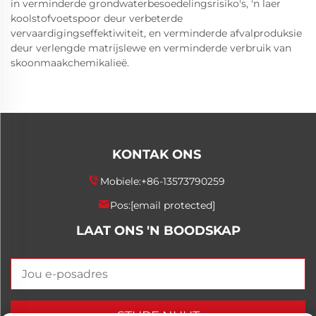
in verminderde grondwaterbesoedelingsrisiko's, 'n laer
koolstofvoetspoor deur verbeterde
vervaardigingseffektiwiteit, en verminderde afvalproduksie
deur verlengde matrijslewe en verminderde verbruik van
skoonmaakchemikalieë.
KONTAK ONS
Mobiele:
+86-13573790259
Pos:
[email protected]
LAAT ONS 'N BOODSKAP