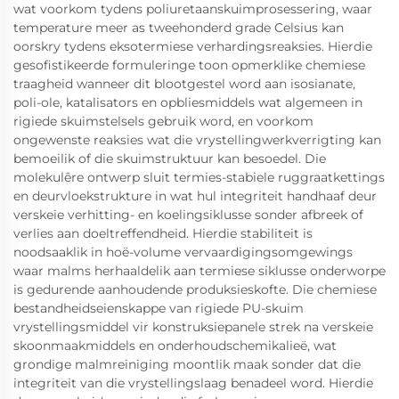
wat voorkom tydens poliuretaanskuimprosessering, waar
temperature meer as tweehonderd grade Celsius kan
oorskry tydens eksotermiese verhardingsreaksies. Hierdie
gesofistikeerde formuleringe toon opmerklike chemiese
traagheid wanneer dit blootgestel word aan isosianate,
poli-ole, katalisators en opbliesmiddels wat algemeen in
rigiede skuimstelsels gebruik word, en voorkom
ongewenste reaksies wat die vrystellingwerkverrigting kan
bemoeilik of die skuimstruktuur kan besoedel. Die
molekulêre ontwerp sluit termies-stabiele ruggraatkettings
en deurvloekstrukture in wat hul integriteit handhaaf deur
verskeie verhitting- en koelingsiklusse sonder afbreek of
verlies aan doeltreffendheid. Hierdie stabiliteit is
noodsaaklik in hoë-volume vervaardigingsomgewings
waar malms herhaaldelik aan termiese siklusse onderworpe
is gedurende aanhoudende produksieskofte. Die chemiese
bestandheidseienskappe van rigiede PU-skuim
vrystellingsmiddel vir konstruksiepanele strek na verskeie
skoonmaakmiddels en onderhoudschemikalieë, wat
grondige malmreiniging moontlik maak sonder dat die
integriteit van die vrystellingslaag benadeel word. Hierdie