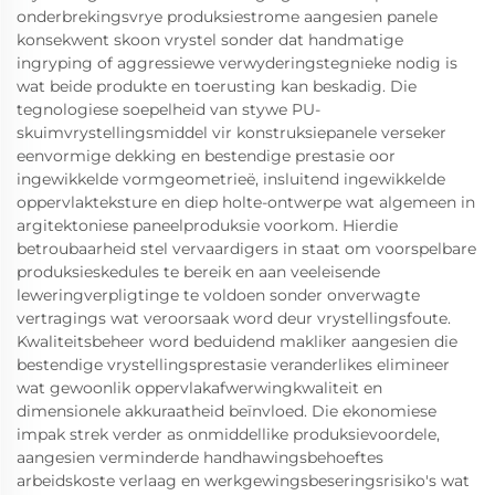
onderbrekingsvrye produksiestrome aangesien panele
konsekwent skoon vrystel sonder dat handmatige
ingryping of aggressiewe verwyderingstegnieke nodig is
wat beide produkte en toerusting kan beskadig. Die
tegnologiese soepelheid van stywe PU-
skuimvrystellingsmiddel vir konstruksiepanele verseker
eenvormige dekking en bestendige prestasie oor
ingewikkelde vormgeometrieë, insluitend ingewikkelde
oppervlakteksture en diep holte-ontwerpe wat algemeen in
argitektoniese paneelproduksie voorkom. Hierdie
betroubaarheid stel vervaardigers in staat om voorspelbare
produksieskedules te bereik en aan veeleisende
leweringverpligtinge te voldoen sonder onverwagte
vertragings wat veroorsaak word deur vrystellingsfoute.
Kwaliteitsbeheer word beduidend makliker aangesien die
bestendige vrystellingsprestasie veranderlikes elimineer
wat gewoonlik oppervlakafwerwingkwaliteit en
dimensionele akkuraatheid beïnvloed. Die ekonomiese
impak strek verder as onmiddellike produksievoordele,
aangesien verminderde handhawingsbehoeftes
arbeidskoste verlaag en werkgewingsbeseringsrisiko's wat