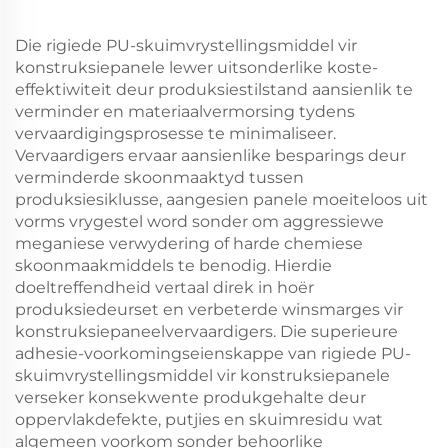
Die rigiede PU-skuimvrystellingsmiddel vir
konstruksiepanele lewer uitsonderlike koste-
effektiwiteit deur produksiestilstand aansienlik te
verminder en materiaalvermorsing tydens
vervaardigingsprosesse te minimaliseer.
Vervaardigers ervaar aansienlike besparings deur
verminderde skoonmaaktyd tussen
produksiesiklusse, aangesien panele moeiteloos uit
vorms vrygestel word sonder om aggressiewe
meganiese verwydering of harde chemiese
skoonmaakmiddels te benodig. Hierdie
doeltreffendheid vertaal direk in hoër
produksiedeurset en verbeterde winsmarges vir
konstruksiepaneelvervaardigers. Die superieure
adhesie-voorkomingseienskappe van rigiede PU-
skuimvrystellingsmiddel vir konstruksiepanele
verseker konsekwente produkgehalte deur
oppervlakdefekte, putjies en skuimresidu wat
algemeen voorkom sonder behoorlike