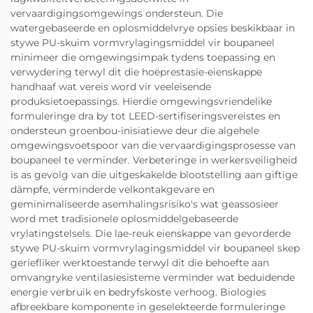
vervaardigingsomgewings ondersteun. Die
watergebaseerde en oplosmiddelvrye opsies beskikbaar in
stywe PU-skuim vormvrylagingsmiddel vir boupaneel
minimeer die omgewingsimpak tydens toepassing en
verwydering terwyl dit die hoëprestasie-eienskappe
handhaaf wat vereis word vir veeleisende
produksietoepassings. Hierdie omgewingsvriendelike
formuleringe dra by tot LEED-sertifiseringsvereistes en
ondersteun groenbou-inisiatiewe deur die algehele
omgewingsvoetspoor van die vervaardigingsprosesse van
boupaneel te verminder. Verbeteringe in werkersveiligheid
is as gevolg van die uitgeskakelde blootstelling aan giftige
dämpfe, verminderde velkontakgevare en
geminimaliseerde asemhalingsrisiko's wat geassosieer
word met tradisionele oplosmiddelgebaseerde
vrylatingstelsels. Die lae-reuk eienskappe van gevorderde
stywe PU-skuim vormvrylagingsmiddel vir boupaneel skep
geriefliker werktoestande terwyl dit die behoefte aan
omvangryke ventilasiesisteme verminder wat beduidende
energie verbruik en bedryfskoste verhoog. Biologies
afbreekbare komponente in geselekteerde formuleringe