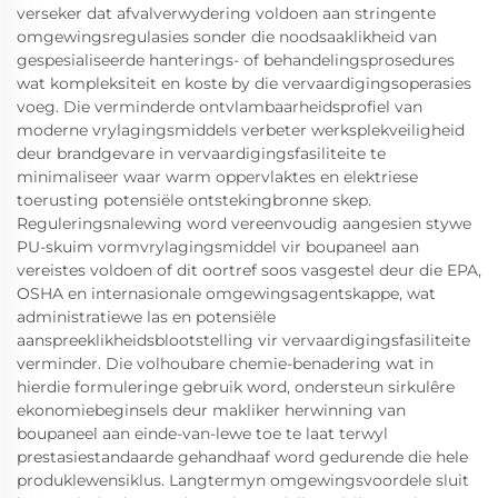
verseker dat afvalverwydering voldoen aan stringente
omgewingsregulasies sonder die noodsaaklikheid van
gespesialiseerde hanterings- of behandelingsprosedures
wat kompleksiteit en koste by die vervaardigingsoperasies
voeg. Die verminderde ontvlambaarheidsprofiel van
moderne vrylagingsmiddels verbeter werksplekveiligheid
deur brandgevare in vervaardigingsfasiliteite te
minimaliseer waar warm oppervlaktes en elektriese
toerusting potensiële ontstekingbronne skep.
Reguleringsnalewing word vereenvoudig aangesien stywe
PU-skuim vormvrylagingsmiddel vir boupaneel aan
vereistes voldoen of dit oortref soos vasgestel deur die EPA,
OSHA en internasionale omgewingsagentskappe, wat
administratiewe las en potensiële
aanspreeklikheidsblootstelling vir vervaardigingsfasiliteite
verminder. Die volhoubare chemie-benadering wat in
hierdie formuleringe gebruik word, ondersteun sirkulêre
ekonomiebeginsels deur makliker herwinning van
boupaneel aan einde-van-lewe toe te laat terwyl
prestasiestandaarde gehandhaaf word gedurende die hele
produklewensiklus. Langtermyn omgewingsvoordele sluit