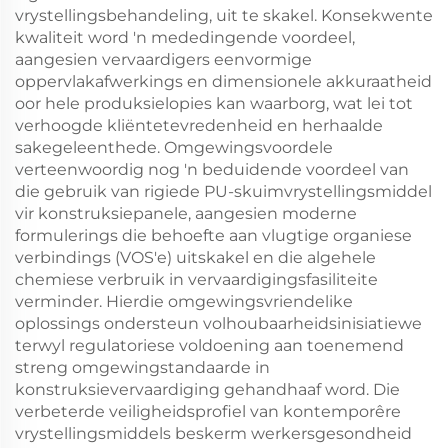
vrystellingsbehandeling, uit te skakel. Konsekwente
kwaliteit word 'n mededingende voordeel,
aangesien vervaardigers eenvormige
oppervlakafwerkings en dimensionele akkuraatheid
oor hele produksielopies kan waarborg, wat lei tot
verhoogde kliëntetevredenheid en herhaalde
sakegeleenthede. Omgewingsvoordele
verteenwoordig nog 'n beduidende voordeel van
die gebruik van rigiede PU-skuimvrystellingsmiddel
vir konstruksiepanele, aangesien moderne
formulerings die behoefte aan vlugtige organiese
verbindings (VOS'e) uitskakel en die algehele
chemiese verbruik in vervaardigingsfasiliteite
verminder. Hierdie omgewingsvriendelike
oplossings ondersteun volhoubaarheidsinisiatiewe
terwyl regulatoriese voldoening aan toenemend
streng omgewingstandaarde in
konstruksievervaardiging gehandhaaf word. Die
verbeterde veiligheidsprofiel van kontemporêre
vrystellingsmiddels beskerm werkersgesondheid