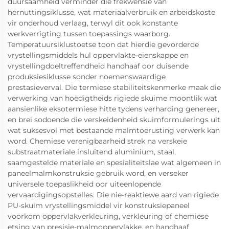
duursaamheid verminder die frekwensie van
hernuttingsiklusse, wat materiaalverbruik en arbeidskoste
vir onderhoud verlaag, terwyl dit ook konstante
werkverrigting tussen toepassings waarborg.
Temperatuursiklustoetse toon dat hierdie gevorderde
vrystellingsmiddels hul oppervlakte-eienskappe en
vrystellingdoeltreffendheid handhaaf oor duisende
produksiesiklusse sonder noemenswaardige
prestasieverval. Die termiese stabiliteitskenmerke maak die
verwerking van hoëdigtheids rigiede skuime moontlik wat
aansienlike eksotermiese hitte tydens verharding genereer,
en brei sodoende die verskeidenheid skuimformulerings uit
wat suksesvol met bestaande malmtoerusting verwerk kan
word. Chemiese verenigbaarheid strek na verskeie
substraatmateriale insluitend aluminium, staal,
saamgestelde materiale en spesialiteitslae wat algemeen in
paneelmalmkonstruksie gebruik word, en verseker
universele toepaslikheid oor uiteenlopende
vervaardigingsopstelles. Die nie-reaktiewe aard van rigiede
PU-skuim vrystellingsmiddel vir konstruksiepaneel
voorkom oppervlakverkleuring, verkleuring of chemiese
etsing van presisie-malmoppervlakke, en handhaaf