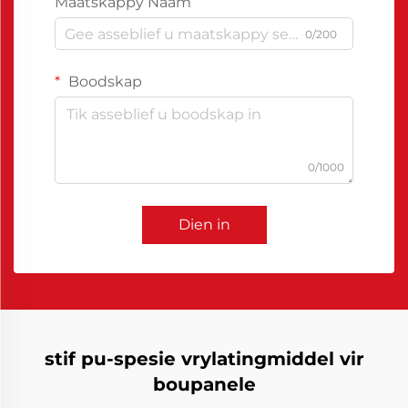
Maatskappy Naam
0/200
Boodskap
0/1000
Dien in
stif pu-spesie vrylatingmiddel vir
boupanele