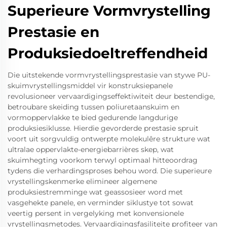
Superieure Vormvrystelling
Prestasie en
Produksiedoeltreffendheid
Die uitstekende vormvrystellingsprestasie van stywe PU-
skuimvrystellingsmiddel vir konstruksiepanele
revolusioneer vervaardigingseffektiwiteit deur bestendige,
betroubare skeiding tussen poliuretaanskuim en
vormoppervlakke te bied gedurende langdurige
produksiesiklusse. Hierdie gevorderde prestasie spruit
voort uit sorgvuldig ontwerpte molekulêre strukture wat
ultralae oppervlakte-energiebarrières skep, wat
skuimhegting voorkom terwyl optimaal hitteoordrag
tydens die verhardingsproses behou word. Die superieure
vrystellingskenmerke elimineer algemene
produksiestremminge wat geassosieer word met
vasgehekte panele, en verminder siklustye tot sowat
veertig persent in vergelyking met konvensionele
vrystellingsmetodes. Vervaardigingsfasiliteite profiteer van