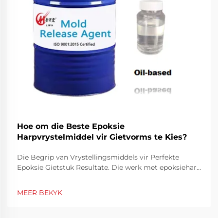
Hoe om die Beste Epoksie
Harpvrystelmiddel vir Gietvorms te Kies?
Die Begrip van Vrystellingsmiddels vir Perfekte
Epoksie Gietstuk Resultate. Die werk met epoksiehars
vereis presisie en die regte gereedskap om
professionele resultate te bereik. Van hierdie
MEER BEKYK
essensiële gereedskap speel 'n epoksiehars
vrystellingsmiddel 'n sleutelrol in die versekering dat