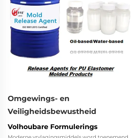
Omgewings- en
Veiligheidsbewustheid
Volhoubare Formulerings
Moderne vrylagingsmiddels word toenemend