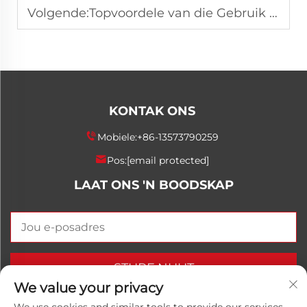
Volgende:
Topvoordele van die Gebruik van Luwanhong Vrylatingmiddel in Fabrieke
KONTAK ONS
Mobiele:
+86-13573790259
Pos:
[email protected]
LAAT ONS 'N BOODSKAP
STURF NUUT
We value your privacy