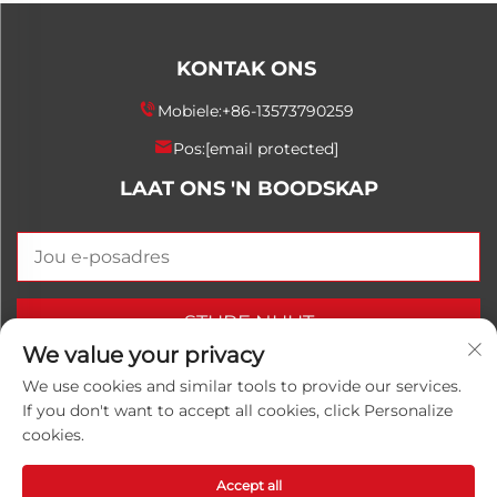
KONTAK ONS
Mobiele:
+86-13573790259
Pos:
[email protected]
LAAT ONS 'N BOODSKAP
STURF NUUT
We value your privacy
We use cookies and similar tools to provide our services.
If you don't want to accept all cookies, click Personalize
Kopiereg © 2025 China Shandong Luwanhong
cookies.
Chemical Co., Ltd. Alle regte voorbehou.
Privaatheidsbeleid
Accept all