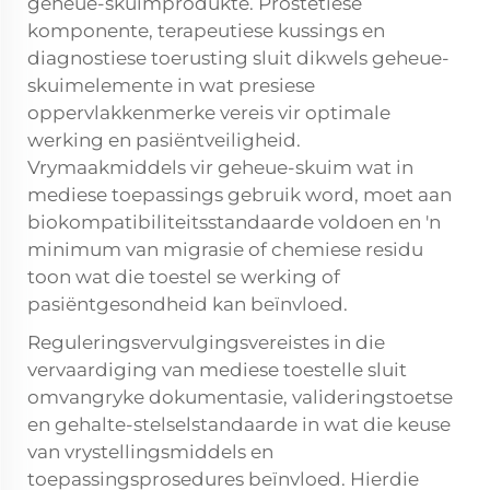
geheue-skuimprodukte. Prostetiese
komponente, terapeutiese kussings en
diagnostiese toerusting sluit dikwels geheue-
skuimelemente in wat presiese
oppervlakkenmerke vereis vir optimale
werking en pasiëntveiligheid.
Vrymaakmiddels vir geheue-skuim wat in
mediese toepassings gebruik word, moet aan
biokompatibiliteitsstandaarde voldoen en 'n
minimum van migrasie of chemiese residu
toon wat die toestel se werking of
pasiëntgesondheid kan beïnvloed.
Reguleringsvervulgingsvereistes in die
vervaardiging van mediese toestelle sluit
omvangryke dokumentasie, valideringstoetse
en gehalte-stelselstandaarde in wat die keuse
van vrystellingsmiddels en
toepassingsprosedures beïnvloed. Hierdie