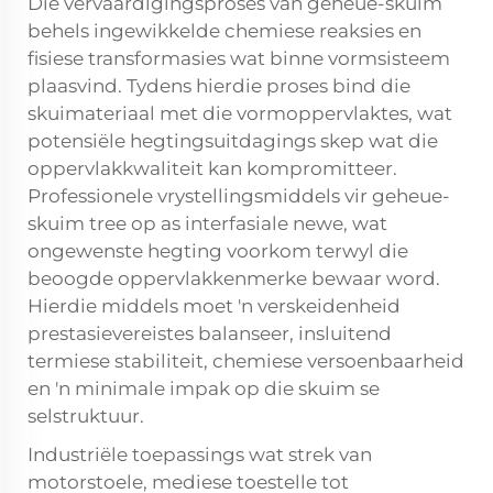
Die vervaardigingsproses van geheue-skuim
behels ingewikkelde chemiese reaksies en
fisiese transformasies wat binne vormsisteem
plaasvind. Tydens hierdie proses bind die
skuimateriaal met die vormoppervlaktes, wat
potensiële hegtingsuitdagings skep wat die
oppervlakkwaliteit kan kompromitteer.
Professionele vrystellingsmiddels vir geheue-
skuim tree op as interfasiale newe, wat
ongewenste hegting voorkom terwyl die
beoogde oppervlakkenmerke bewaar word.
Hierdie middels moet 'n verskeidenheid
prestasievereistes balanseer, insluitend
termiese stabiliteit, chemiese versoenbaarheid
en 'n minimale impak op die skuim se
selstruktuur.
Industriële toepassings wat strek van
motorstoele, mediese toestelle tot