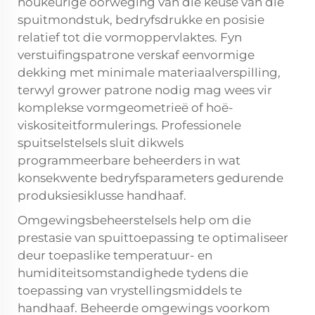
noukeurige oorweging van die keuse van die
spuitmondstuk, bedryfsdrukke en posisie
relatief tot die vormoppervlaktes. Fyn
verstuifingspatrone verskaf eenvormige
dekking met minimale materiaalverspilling,
terwyl grower patrone nodig mag wees vir
komplekse vormgeometrieë of hoë-
viskositeitformulerings. Professionele
spuitselstelsels sluit dikwels
programmeerbare beheerders in wat
konsekwente bedryfsparameters gedurende
produksiesiklusse handhaaf.
Omgewingsbeheerstelsels help om die
prestasie van spuittoepassing te optimaliseer
deur toepaslike temperatuur- en
humiditeitsomstandighede tydens die
toepassing van vrystellingsmiddels te
handhaaf. Beheerde omgewings voorkom