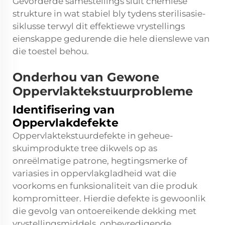
Gevorderde samestellings sluit chemiese
strukture in wat stabiel bly tydens sterilisasie-
siklusse terwyl dit effektiewe vrystellings
eienskappe gedurende die hele dienslewe van
die toestel behou.
Onderhou van Gewone
Oppervlaktekstuurprobleme
Identifisering van
Oppervlakdefekte
Oppervlaktekstuurdefekte in geheue-
skuimprodukte tree dikwels op as
onreëlmatige patrone, hegtingsmerke of
variasies in oppervlakgladheid wat die
voorkoms en funksionaliteit van die produk
kompromitteer. Hierdie defekte is gewoonlik
die gevolg van ontoereikende dekking met
vrystellingsmiddels, onbevredigende