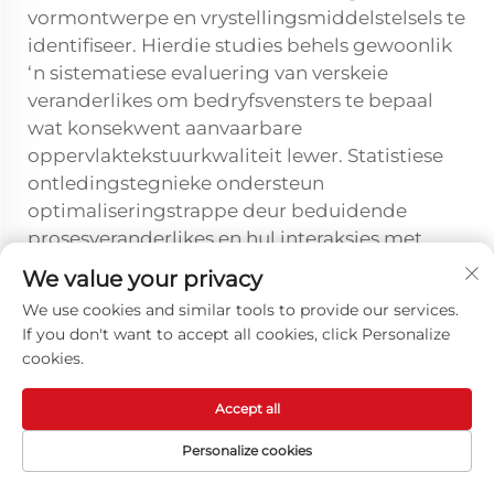
vormontwerpe en vrystellingsmiddelstelsels te
identifiseer. Hierdie studies behels gewoonlik
‘n sistematiese evaluering van verskeie
veranderlikes om bedryfsvensters te bepaal
wat konsekwent aanvaarbare
oppervlaktekstuurkwaliteit lewer. Statistiese
ontledingstegnieke ondersteun
optimaliseringstrappe deur beduidende
prosesveranderlikes en hul interaksies met
oppervlaktekstuuruitkomste te identifiseer.
We value your privacy
We use cookies and similar tools to provide our services.
Toekomstige Ontwikkelinge en
If you don't want to accept all cookies, click Personalize
Tegnologie-tendense
cookies.
Gevorderde Formulerings
Accept all
tegnologie
Ontluikende formuleringstegnologieë vir
Personalize cookies
vrystellingsmiddels vir geheue-skuim fokus op