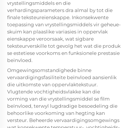
vrystellingsmiddels en die
verhardingsparameters dra almal by tot die
finale teksteureienskappe. Inkonsekwente
toepassing van vrystellingsmiddels vir geheue-
skuim kan plaaslike variasies in oppervlak
eienskappe veroorsaak, wat sigbare
teksteurverskille tot gevolg het wat die produk
se estetiese voorkoms en funksionele prestasie
beïnvloed.
Omgewingsomstandighede binne
vervaardigingsfasiliteite beïnvloed aansienlik
die uitkomste van oppervlaktekstuur.
Vlugtende vochtigheidsvlakke kan die
vorming van die vrystellingsmiddel se film
beïnvloed, terwyl lugdradige besoedeling die
behoorlike voorkoming van hegting kan
versteur. Beheerde vervaardigingsomgewings
wat konsekwente temperatuur-, vochtigheids-