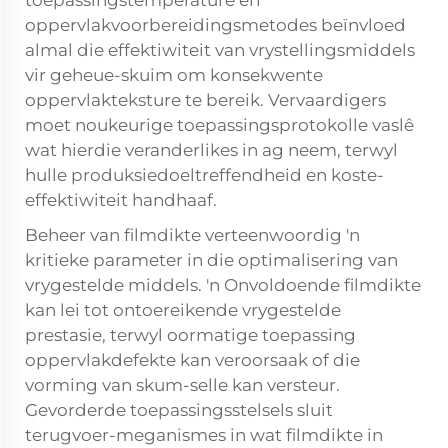
toepassingstemperature en
oppervlakvoorbereidingsmetodes beïnvloed
almal die effektiwiteit van
vrystellingsmiddels
vir geheue-skuim
om konsekwente
oppervlakteksture te bereik. Vervaardigers
moet noukeurige toepassingsprotokolle vaslê
wat hierdie veranderlikes in ag neem, terwyl
hulle produksiedoeltreffendheid en koste-
effektiwiteit handhaaf.
Beheer van filmdikte verteenwoordig 'n
kritieke parameter in die optimalisering van
vrygestelde middels. 'n Onvoldoende filmdikte
kan lei tot ontoereikende vrygestelde
prestasie, terwyl oormatige toepassing
oppervlakdefekte kan veroorsaak of die
vorming van skum-selle kan versteur.
Gevorderde toepassingsstelsels sluit
terugvoer-meganismes in wat filmdikte in