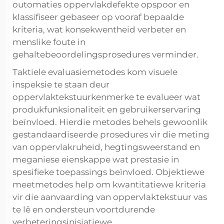
outomaties oppervlakdefekte opspoor en
klassifiseer gebaseer op vooraf bepaalde
kriteria, wat konsekwentheid verbeter en
menslike foute in
gehaltebeoordelingsprosedures verminder.
Taktiele evaluasiemetodes kom visuele
inspeksie te staan deur
oppervlaktekstuurkenmerke te evalueer wat
produkfunksionaliteit en gebruikerservaring
beïnvloed. Hierdie metodes behels gewoonlik
gestandaardiseerde prosedures vir die meting
van oppervlakruheid, hegtingsweerstand en
meganiese eienskappe wat prestasie in
spesifieke toepassings beïnvloed. Objektiewe
meetmetodes help om kwantitatiewe kriteria
vir die aanvaarding van oppervlaktekstuur vas
te lê en ondersteun voortdurende
verbeteringsinisiatiewe.