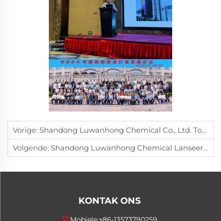
Vorige:
Shandong Luwanhong Chemical Co., Ltd. Toon Hoog-Naukeurige Verligtingstegnologie Innovasie By Die 65ste PU Vlakbouspons Tegnologie Konferensie Anvoerder In Gevorderde Demoldoplossings
Volgende:
Shandong Luwanhong Chemical Lanseer Nul-Koolstof Proses Rewolusie, Dwing Groen Praktiese Opwaardering In Elastomere Nywerheid Met Vrylatingstegnologie
KONTAK ONS
Mobiele:
+86-13573790259