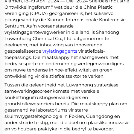
Xiamen, 18–19 April 2024 — Die "2024 Stiefbals Industrie
Ontwikkelingsforum," wat deur die China Plastic
Vereniging (CPUIA) georganiseer is, het suksesvol
plaasgevind by die Xiamen Internasionale Konferensie
Sentrum. As 'n vooraanstaande
vrylatingagentewegwerker in die land, is Shandong
Luwanhong Chemical Co., Ltd. uitgenooi om te
deelneem, met inhouwing van innoverende
gespesialiseerde
vrylatingagents
vir stiefbals-
toepassings. Die maatskappy het saamgewerk met
bedryfsesperte en ondernemingsvertegenwoordigers
om nuwe tendense in hoë-effektiwiteit en groen
ontwikkeling vir die stiefbalssektor te verken.
Tussen die geleentheid het Luwanhong strategiese
samewerkingsooreenkomste met verskeie
koukettinguitrustingvervaardigers en
grondstofleweranciers bereik. Die maatskappy plan om
gesamentlike laboratoriums vir starre
skuimvrygesteltegnologie in Fokien, Guangdong en
ander strede te stig, met die doel om plaaslike innovasie
en volhoubare praktyke in die bedryf te bevorder.