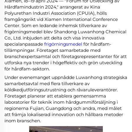
Xiamen, 18–19 april 2024 — "Forum för Utveckling av
Hårdfamindustrin 2024," arrangerat av Kina
Polyurethan Industri Association (CPUIA), hölls
framgångsrikt vid Xiamen International Conference
Center. Som en ledande inhemsk tillverkare av
frigörningsmedel blev Shandong Luwanhong Chemical
Co., Ltd. inbjuden att delta och visa innovativa
specialanpassade
frigörningsmedel
för hårdfam-
tillämpningar. Företaget samarbetade med
branschexpertsamtal och företagsrepresentanter för att
utforska nya trender i högeffektiv och grön utveckling
för hårdfam-sektorn.
Under evenemanget uppnådde Luwanhong strategiska
samarbetsavtal med flera tillverkare av
köldkedjutföringsutrustning och råvaruleverantörer.
Företaget planerar att etablera gemensamma
laboratorier för teknik inom hårdgummiförsäljning i
regionerna Fujian, Guangdong och andra, med målet
att främja lokaliserad innovation och hållbara metoder
inom branschen.