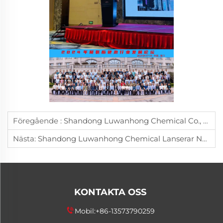
Föregående :
Shandong Luwanhong Chemical Co., Ltd. Visar Fram Högprecisionsteknik För Innovation Inom Avformningsmedel Vid Den 65:e PU-Flexibelfäsketeknikkonferensen Och Leder Som Förfrun I Avancerade Avformningslösningar
Nästa:
Shandong Luwanhong Chemical Lanserar Noll-Kols Processrevolution, Driver Gröna Praktiska Uppgraderingar I Elastomerindustrin Med Avlossningsmedelsteknik
KONTAKTA OSS
Mobil:
+86-13573790259