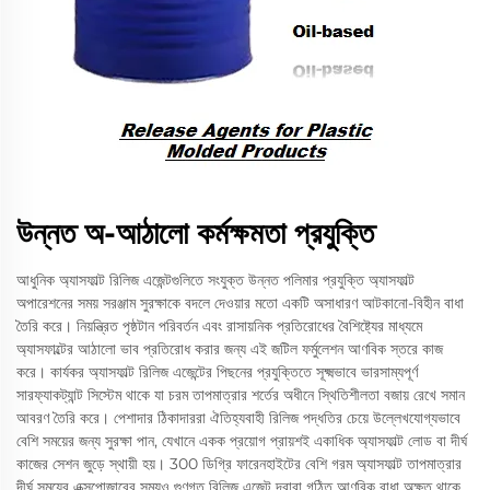
উন্নত অ-আঠালো কর্মক্ষমতা প্রযুক্তি
আধুনিক অ্যাসফাল্ট রিলিজ এজেন্টগুলিতে সংযুক্ত উন্নত পলিমার প্রযুক্তি অ্যাসফাল্ট
অপারেশনের সময় সরঞ্জাম সুরক্ষাকে বদলে দেওয়ার মতো একটি অসাধারণ আটকানো-বিহীন বাধা
তৈরি করে। নিয়ন্ত্রিত পৃষ্ঠটান পরিবর্তন এবং রাসায়নিক প্রতিরোধের বৈশিষ্ট্যের মাধ্যমে
অ্যাসফাল্টের আঠালো ভাব প্রতিরোধ করার জন্য এই জটিল ফর্মুলেশন আণবিক স্তরে কাজ
করে। কার্যকর অ্যাসফাল্ট রিলিজ এজেন্টের পিছনের প্রযুক্তিতে সূক্ষ্মভাবে ভারসাম্যপূর্ণ
সারফ্যাকট্যান্ট সিস্টেম থাকে যা চরম তাপমাত্রার শর্তের অধীনে স্থিতিশীলতা বজায় রেখে সমান
আবরণ তৈরি করে। পেশাদার ঠিকাদাররা ঐতিহ্যবাহী রিলিজ পদ্ধতির চেয়ে উল্লেখযোগ্যভাবে
বেশি সময়ের জন্য সুরক্ষা পান, যেখানে একক প্রয়োগ প্রায়শই একাধিক অ্যাসফাল্ট লোড বা দীর্ঘ
কাজের সেশন জুড়ে স্থায়ী হয়। 300 ডিগ্রি ফারেনহাইটের বেশি গরম অ্যাসফাল্ট তাপমাত্রার
দীর্ঘ সময়ের এক্সপোজারের সময়ও গুণগত রিলিজ এজেন্ট দ্বারা গঠিত আণবিক বাধা অক্ষত থাকে,