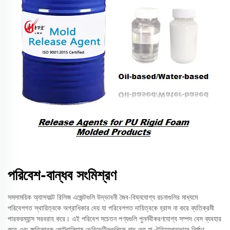
পরিবেশ-বান্ধব সংমিশ্রণ
সমসাময়িক অ্যাসফাল্ট রিলিজ এজেন্টগুলি উদ্ভাবনী জৈব-বিঘ্নযোগ্য রচনাগুলির মাধ্যমে
পরিবেশগত স্থায়িত্বকে অগ্রাধিকার দেয় যা পরিবেশগত দায়িত্বকে হ্রাস না করে ব্যতিক্রমী
পারফরম্যান্স সরবরাহ করে। এই পরিবেশ সচেতন পণ্যগুলি পুনর্নবীকরণযোগ্য সম্পদ বেস ব্যবহার
করে এবং ক্ষতিকারক পেট্রোলিয়াম ডেরিভেটিভগুলিকে বাদ দেয় যা ঐতিহ্যগতভাবে নির্মাণ