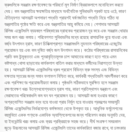
ক্রুগুলিকে সরঞ্জাম রক্ষণাবেক্ষণের পরিবর্তে মূল নির্মাণ ক্রিয়াকলাপে মনোনিবেশ করতে
দেয়। কম যন্ত্রপাতির ক্ষয়ক্ষতির মাধ্যমে অর্থনৈতিক সুবিধাগুলি প্রকট হয়ে ওঠে, কারণ
ঐতিহ্যগত আসফাল্ট অপসারণ পদ্ধতি প্রায়শই ঘর্ষণজনিত পদ্ধতি নিয়ে গঠিত যা
যন্ত্রপাতির পৃষ্ঠের ক্ষতি করে এবং যন্ত্রপাতির আয়ু কমিয়ে দেয়। পেশাদার আসফাল্ট
রিলিজ এজেন্টগুলি ব্যয়বহুল পরিষ্কারের দ্রাবকের প্রয়োজন দূর করে এবং সরঞ্জাম ধোয়ার
সময় জল খরচ কমায়। পরিবেশগত সুবিধাগুলির মধ্যে রয়েছে রাসায়নিক ধুয়ে যাওয়া এবং
বর্জ্য উৎপাদন হ্রাস, কারণ চিকিত্সাপ্রাপ্ত সরঞ্জামগুলি ন্যূনতম পরিষ্কারের এজেন্টের
প্রয়োজন হয় এবং কম দূষিত বর্জ্য জল উৎপাদন করে। কঠোর পরিষ্কারের রাসায়নিকের
প্রতি কম উন্মুক্ততা এবং পুনরাবৃত্তিমূলক চাপ আঘাতের কারণে হতে পারে এমন
কষ্টসাধ্য খোসা ছাড়ানোর কার্যকলাপ বাতিল করার মাধ্যমে কর্মীদের নিরাপত্তা উন্নত
হয়। আসফাল্ট রিলিজ এজেন্টগুলির ধ্রুব প্রয়োগ বিভিন্ন ক্রু সদস্য এবং বিভিন্ন
দক্ষতার স্তরের জন্য সমান ফলাফল নিশ্চিত করে, কার্যকরী পদ্ধতিগুলি আদর্শীকরণ করে
এবং প্রশিক্ষণের প্রয়োজনীয়তা কমায়। পৃষ্ঠগুলি সঠিকভাবে সুরক্ষিত হলে সরঞ্জাম
রক্ষণাবেক্ষণ খরচ উল্লেখযোগ্যভাবে হ্রাস পায়, কারণ প্রতিস্থাপন যন্ত্রাংশ এবং
মেরামতের পরিষেবাগুলি কম ঘন ঘন প্রয়োজন হয়। আসফাল্ট জমা হওয়ার কারণে
অপ্রত্যাশিত সরঞ্জাম বন্ধ হয়ে যাওয়া প্রায় নির্মূল হয়ে যাওয়ায় প্রকল্পের সময়সূচী
রিলিজ এজেন্টগুলির নির্ভরযোগ্য কর্মক্ষমতা থেকে উপকৃত হয়। আধুনিক ফর্মুলেশনের
বহুমুখিতা একক পণ্যকে একাধিক অ্যাপ্লিকেশনের জন্য পরিবেশন করার অনুমতি দেয়,
যা ইনভেন্টরি খরচ কমায় এবং ক্রয় প্রক্রিয়াকে সহজ করে। দীর্ঘ সংরক্ষণ সময়কাল
জুড়ে উচ্চমানের আসফাল্ট রিলিজ এজেন্টগুলি তাদের কার্যকারিতা বজায় রাখে, যা চমৎকার