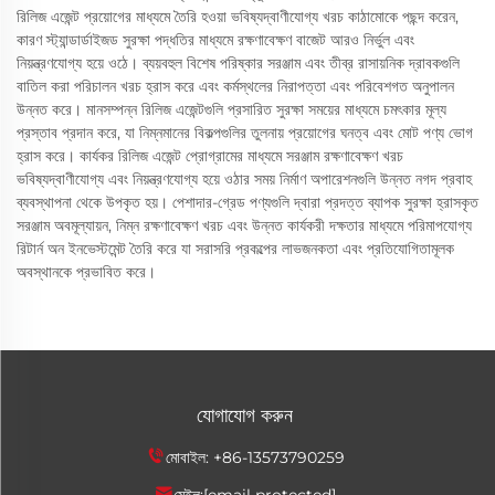
রিলিজ এজেন্ট প্রয়োগের মাধ্যমে তৈরি হওয়া ভবিষ্যদ্বাণীযোগ্য খরচ কাঠামোকে পছন্দ করেন,
কারণ স্ট্যান্ডার্ডাইজড সুরক্ষা পদ্ধতির মাধ্যমে রক্ষণাবেক্ষণ বাজেট আরও নির্ভুল এবং
নিয়ন্ত্রণযোগ্য হয়ে ওঠে। ব্যয়বহুল বিশেষ পরিষ্কার সরঞ্জাম এবং তীব্র রাসায়নিক দ্রাবকগুলি
বাতিল করা পরিচালন খরচ হ্রাস করে এবং কর্মস্থলের নিরাপত্তা এবং পরিবেশগত অনুপালন
উন্নত করে। মানসম্পন্ন রিলিজ এজেন্টগুলি প্রসারিত সুরক্ষা সময়ের মাধ্যমে চমৎকার মূল্য
প্রস্তাব প্রদান করে, যা নিম্নমানের বিকল্পগুলির তুলনায় প্রয়োগের ঘনত্ব এবং মোট পণ্য ভোগ
হ্রাস করে। কার্যকর রিলিজ এজেন্ট প্রোগ্রামের মাধ্যমে সরঞ্জাম রক্ষণাবেক্ষণ খরচ
ভবিষ্যদ্বাণীযোগ্য এবং নিয়ন্ত্রণযোগ্য হয়ে ওঠার সময় নির্মাণ অপারেশনগুলি উন্নত নগদ প্রবাহ
ব্যবস্থাপনা থেকে উপকৃত হয়। পেশাদার-গ্রেড পণ্যগুলি দ্বারা প্রদত্ত ব্যাপক সুরক্ষা হ্রাসকৃত
সরঞ্জাম অবমূল্যায়ন, নিম্ন রক্ষণাবেক্ষণ খরচ এবং উন্নত কার্যকরী দক্ষতার মাধ্যমে পরিমাপযোগ্য
রিটার্ন অন ইনভেস্টমেন্ট তৈরি করে যা সরাসরি প্রকল্পের লাভজনকতা এবং প্রতিযোগিতামূলক
অবস্থানকে প্রভাবিত করে।
যোগাযোগ করুন
মোবাইল:
+86-13573790259