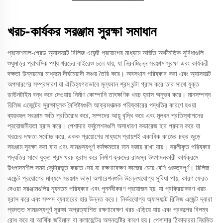
খরচ-কার্যকর সরঞ্জাম সুরক্ষা সমাধান
প্রফেশনাল-গ্রেড অ্যাসফাল্ট রিলিজ এজেন্ট প্রয়োগের মাধ্যমে অর্জিত অর্থনৈতিক সুবিধাগুলি
শুধুমাত্র প্রাথমিক পণ্য খরচের বাইরেও চলে যায়, যা নিরবচ্ছিন্ন সরঞ্জাম সুরক্ষা এবং কার্যকরী
দক্ষতা উন্নয়নের মাধ্যমে দীর্ঘমেয়াদী সঞ্চয় তৈরি করে। অবস্থান পরিষ্কার করা এবং অ্যাসফাল্ট
অপসারণের সম্প্রসারণ যা ঐতিহ্যগতভাবে মূল্যবান শ্রম ঘন্টা গ্রাস করে তার সাথে যুক্ত
ডাউনটাইম বন্ধ করে দেওয়ায় নির্মাণ কোম্পানি তাৎক্ষণিক খরচ হ্রাস অনুভব করে। মানসম্পন্ন
রিলিজ এজেন্টের সুরক্ষামূলক বৈশিষ্ট্যগুলি আক্রমণাত্মক পরিষ্কারের পদ্ধতির কারণে হওয়া
ব্যয়বহুল সরঞ্জাম ক্ষতি প্রতিরোধ করে, সম্পদের আয়ু বৃদ্ধি করে এবং মূলধন প্রতিস্থাপনের
প্রয়োজনীয়তা হ্রাস করে। পেশাদার ফর্মুলেশনগুলি অসাধারণ কভারেজ হার প্রদান করে যা
খরচের দক্ষতা সর্বোচ্চ করে, একক প্রয়োগের মাধ্যমে প্রায়শই একাধিক কাজের চক্র জুড়ে
সরঞ্জাম সুরক্ষা করা যায় এবং সামঞ্জস্যপূর্ণ কর্মক্ষমতার মান বজায় রাখা যায়। সরলীকৃত পরিষ্কার
পদ্ধতির সাথে যুক্ত শ্রম খরচ হ্রাস করে নির্মাণ ক্রুদের রাজস্ব উৎপাদনকারী কার্যক্রমে
উৎপাদনশীল সময় কেন্দ্রিভূত করতে দেয় যা রক্ষণাবেক্ষণ কাজের চেয়ে বেশি গুরুত্বপূর্ণ। রিলিজ
এজেন্ট প্রয়োগের মাধ্যমে সরঞ্জাম ভাড়া অপারেশনগুলি উল্লেখযোগ্য সুবিধা পায়, কারণ ফেরত
দেওয়া সরঞ্জামগুলির ন্যূনতম পরিষ্কার এবং পুনর্নবীকরণ প্রয়োজন হয়, যা প্রক্রিয়াকরণ খরচ
হ্রাস করে এবং সম্পদ ব্যবহারের হার উন্নত করে। নির্ভরযোগ্য অ্যাসফাল্ট রিলিজ এজেন্ট দ্বারা
প্রদত্ত সামঞ্জস্যপূর্ণ সুরক্ষা অপ্রত্যাশিত রক্ষণাবেক্ষণ খরচ এড়িয়ে যায় এবং প্রকল্পের বিলম্ব
রোধ করে যা আর্থিক জরিমানা বা ক্লায়েন্টের অসন্তুষ্টির কারণ হয়। পেশাদার ঠিকাদাররা নিয়মিত