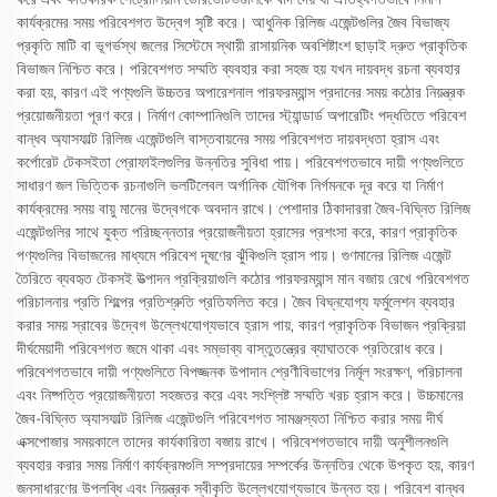
কার্যক্রমের সময় পরিবেশগত উদ্বেগ সৃষ্টি করে। আধুনিক রিলিজ এজেন্টগুলির জৈব বিভাজ্য
প্রকৃতি মাটি বা ভূগর্ভস্থ জলের সিস্টেমে স্থায়ী রাসায়নিক অবশিষ্টাংশ ছাড়াই দ্রুত প্রাকৃতিক
বিভাজন নিশ্চিত করে। পরিবেশগত সম্মতি ব্যবহার করা সহজ হয় যখন দায়বদ্ধ রচনা ব্যবহার
করা হয়, কারণ এই পণ্যগুলি উচ্চতর অপারেশনাল পারফরম্যান্স প্রদানের সময় কঠোর নিয়ন্ত্রক
প্রয়োজনীয়তা পূরণ করে। নির্মাণ কোম্পানিগুলি তাদের স্ট্যান্ডার্ড অপারেটিং পদ্ধতিতে পরিবেশ
বান্ধব অ্যাসফাল্ট রিলিজ এজেন্টগুলি বাস্তবায়নের সময় পরিবেশগত দায়বদ্ধতা হ্রাস এবং
কর্পোরেট টেকসইতা প্রোফাইলগুলির উন্নতির সুবিধা পায়। পরিবেশগতভাবে দায়ী পণ্যগুলিতে
সাধারণ জল ভিত্তিক রচনাগুলি ভলটিলেবল অর্গানিক যৌগিক নির্গমনকে দূর করে যা নির্মাণ
কার্যক্রমের সময় বায়ু মানের উদ্বেগকে অবদান রাখে। পেশাদার ঠিকাদাররা জৈব-বিঘ্নিত রিলিজ
এজেন্টগুলির সাথে যুক্ত পরিচ্ছন্নতার প্রয়োজনীয়তা হ্রাসের প্রশংসা করে, কারণ প্রাকৃতিক
পণ্যগুলির বিভাজনের মাধ্যমে পরিবেশ দূষণের ঝুঁকিগুলি হ্রাস পায়। গুণমানের রিলিজ এজেন্ট
তৈরিতে ব্যবহৃত টেকসই উত্পাদন প্রক্রিয়াগুলি কঠোর পারফরম্যান্স মান বজায় রেখে পরিবেশগত
পরিচালনার প্রতি শিল্পের প্রতিশ্রুতি প্রতিফলিত করে। জৈব বিঘ্নযোগ্য ফর্মুলেশন ব্যবহার
করার সময় স্রাবের উদ্বেগ উল্লেখযোগ্যভাবে হ্রাস পায়, কারণ প্রাকৃতিক বিভাজন প্রক্রিয়া
দীর্ঘমেয়াদী পরিবেশগত জমে থাকা এবং সম্ভাব্য বাস্তুতন্ত্রের ব্যাঘাতকে প্রতিরোধ করে।
পরিবেশগতভাবে দায়ী পণ্যগুলিতে বিপজ্জনক উপাদান শ্রেণীবিভাগের নির্মূল সংরক্ষণ, পরিচালনা
এবং নিষ্পত্তি প্রয়োজনীয়তা সহজতর করে এবং সংশ্লিষ্ট সম্মতি খরচ হ্রাস করে। উচ্চমানের
জৈব-বিঘ্নিত অ্যাসফাল্ট রিলিজ এজেন্টগুলি পরিবেশগত সামঞ্জস্যতা নিশ্চিত করার সময় দীর্ঘ
এক্সপোজার সময়কালে তাদের কার্যকারিতা বজায় রাখে। পরিবেশগতভাবে দায়ী অনুশীলনগুলি
ব্যবহার করার সময় নির্মাণ কার্যক্রমগুলি সম্প্রদায়ের সম্পর্কের উন্নতির থেকে উপকৃত হয়, কারণ
জনসাধারণের উপলব্ধি এবং নিয়ন্ত্রক স্বীকৃতি উল্লেখযোগ্যভাবে উন্নত হয়। পরিবেশ বান্ধব