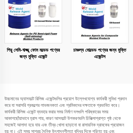
পিয়ু সেমি-ঋজ্জু ফোম মল্ডেড পণ্যের
চাঞ্চল্য মোল্ডেড পণ্যের জন্য মুক্তি
জন্য মুক্তি এজেন্ট
এজেন্টস
উচ্চমানের অ্যাসফাল্ট রিলিজ এজেন্টগুলির প্রয়োগ উল্লেখযোগ্য কার্যকরী সুবিধা প্রদান
করে যা সরাসরি প্রকল্পের লাভজনকতা এবং শ্রমিকদের দক্ষতাকে প্রভাবিত করে।
কার্যকরী রিলিজ এজেন্ট ব্যবহার করার সময় নির্মাণ দলগুলি পরিষ্কারের সময়
আকাশছোঁয়াভাবে হ্রাস পায়, কারণ আসফাল্ট উপকরণগুলি চিকিত্সাপ্রাপ্ত পৃষ্ঠ থেকে
সহজেই আলাদা হয়ে যায় এবং তীব্র খোসা ছাড়ানো বা রাসায়নিক দ্রাবকের প্রয়োজন
হয় না। এই সময় সাশ্রয় দৈনিক উৎপাদনশীলতা বৃদ্ধির দিকে পরিণত হয় এবং