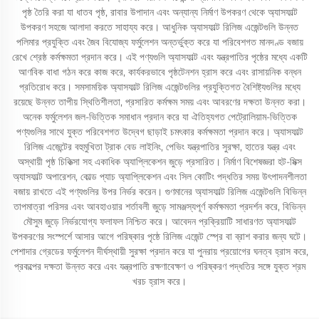
পৃষ্ঠ তৈরি করা যা ধাতব পৃষ্ঠ, রাবার উপাদান এবং অন্যান্য নির্মাণ উপকরণ থেকে অ্যাসফাল্ট
উপকরণ সহজে আলাদা করতে সাহায্য করে। আধুনিক অ্যাসফাল্ট রিলিজ এজেন্টগুলি উন্নত
পলিমার প্রযুক্তি এবং জৈব বিযোজ্য ফর্মুলেশন অন্তর্ভুক্ত করে যা পরিবেশগত মানদণ্ড বজায়
রেখে শ্রেষ্ঠ কর্মক্ষমতা প্রদান করে। এই পণ্যগুলি অ্যাসফাল্ট এবং যন্ত্রপাতির পৃষ্ঠের মধ্যে একটি
আণবিক বাধা গঠন করে কাজ করে, কার্যকরভাবে পৃষ্ঠটেনশন হ্রাস করে এবং রাসায়নিক বন্ধন
প্রতিরোধ করে। সমসাময়িক অ্যাসফাল্ট রিলিজ এজেন্টগুলির প্রযুক্তিগত বৈশিষ্ট্যগুলির মধ্যে
রয়েছে উন্নত তাপীয় স্থিতিশীলতা, প্রসারিত কর্মক্ষম সময় এবং আবরণের দক্ষতা উন্নত করা।
অনেক ফর্মুলেশন জল-ভিত্তিক সমাধান প্রদান করে যা ঐতিহ্যগত পেট্রোলিয়াম-ভিত্তিক
পণ্যগুলির সাথে যুক্ত পরিবেশগত উদ্বেগ ছাড়াই চমৎকার কর্মক্ষমতা প্রদান করে। অ্যাসফাল্ট
রিলিজ এজেন্টের বহুমুখিতা ট্রাক বেড লাইনিং, পেভিং যন্ত্রপাতির সুরক্ষা, হাতের যন্ত্র এবং
অস্থায়ী পৃষ্ঠ চিকিত্সা সহ একাধিক অ্যাপ্লিকেশন জুড়ে প্রসারিত। নির্মাণ বিশেষজ্ঞরা হট-মিক্স
অ্যাসফাল্ট অপারেশন, কোল্ড প্যাচ অ্যাপ্লিকেশন এবং সিল কোটিং পদ্ধতির সময় উৎপাদনশীলতা
বজায় রাখতে এই পণ্যগুলির উপর নির্ভর করেন। গুণমানের অ্যাসফাল্ট রিলিজ এজেন্টগুলি বিভিন্ন
তাপমাত্রা পরিসর এবং আবহাওয়ার শর্তাবলী জুড়ে সামঞ্জস্যপূর্ণ কর্মক্ষমতা প্রদর্শন করে, বিভিন্ন
মৌসুম জুড়ে নির্ভরযোগ্য ফলাফল নিশ্চিত করে। আবেদন প্রক্রিয়াটি সাধারণত অ্যাসফাল্ট
উপকরণের সংস্পর্শে আসার আগে পরিষ্কার পৃষ্ঠে রিলিজ এজেন্ট স্প্রে বা ব্রাশ করার জন্য ঘটে।
পেশাদার গ্রেডের ফর্মুলেশন দীর্ঘস্থায়ী সুরক্ষা প্রদান করে যা পুনরায় প্রয়োগের ঘনত্ব হ্রাস করে,
প্রকল্পের দক্ষতা উন্নত করে এবং যন্ত্রপাতি রক্ষণাবেক্ষণ ও পরিষ্করণ পদ্ধতির সঙ্গে যুক্ত শ্রম
খরচ হ্রাস করে।