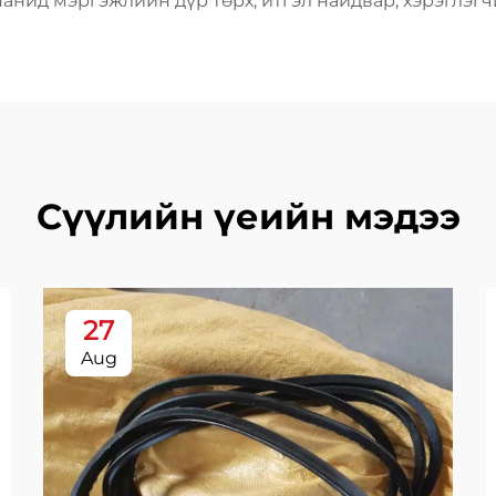
панид мэргэжлийн дүр төрх, итгэл найдвар, хэрэглэг
Сүүлийн үеийн мэдээ
27
Aug