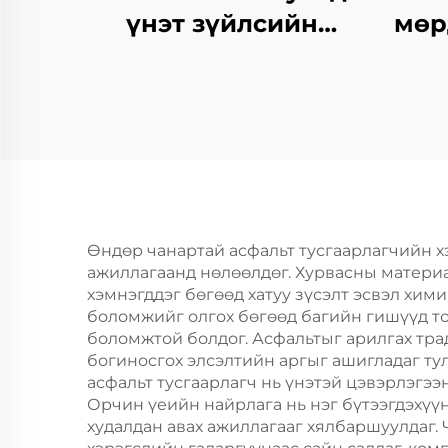
үнэт зүйлсийн
мөр
хангамжтой
бутархайг гаргах
агент
Өндөр чанартай асфальт тусгаарлагчийн х
ажиллагаанд нөлөөлдөг. Хурвасны материа
хэмнэгддэг бөгөөд хатуу зүсэлт эсвэл хими
боломжийг олгох бөгөөд багийн гишүүд т
боломжтой болдог. Асфальтыг арилгах тра
богиносгох элсэлтийн аргыг ашигладаг тул
асфальт тусгаарлагч нь үнэтэй цэвэрлэгээ
Орчин үеийн найрлага нь нэг бүтээгдэхүү
худалдан авах ажиллагааг хялбаршуулдаг. 