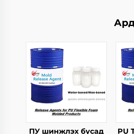
Ард
ПУ шинжлэх бусад
PU 