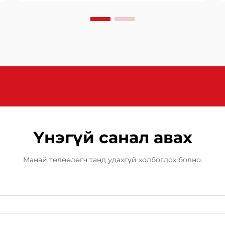
(шинэлэг ширхэгээр баталгаажсан
пластик) хэсгүүдийг өндөр
чанартай үйлдвэрлэхэд маш чухал
байдаг. FRP чөлөөлөх агентууд
энэ процессэд чухал үүрэг
гүйцэтгэдэг...
Үнэгүй санал авах
Манай төлөөлөгч танд удахгүй холбогдох болно.