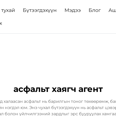
 тухай
Бүтээгдэхүүн
Мэдээ
Блог
Аш
х
асфальт хаягч агент
д халаасан асфальт нь барилгын тоног төхөөрөмж, ба
 нэгдэл юм. Энэ чухал бүтээгдэхүүн нь асфальт цэв
л болон үйлчилгээний зардлыг эрс бууруулах хамгаал