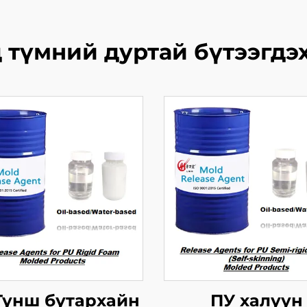
 түмний дуртай бүтээгдэ
Түнш бутархайн
ПУ халуун