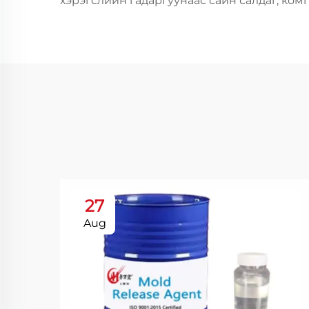
хэрэгслийн гадаргуунаас сайн салдаг, ком
27
Aug