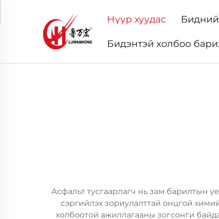
Нүүр хуудас
Бидний
Бидэнтэй холбоо бари
Асфальт тусгаарлагч нь зам барилтын үе
сэргийлэх зориулалттай онцгой химийн
холбоотой ажиллагааны зогсонги байда