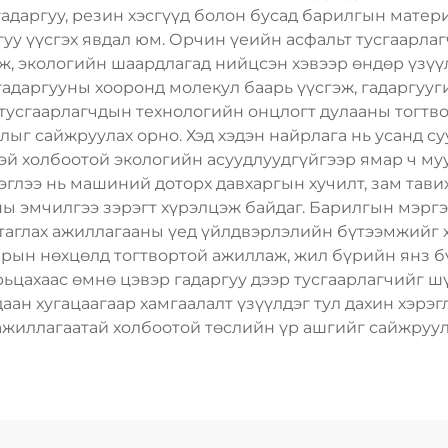
гадаргуу, резин хэсгүүд болон бусад барилгын мате
гуу үүсгэх явдал юм. Орчин үеийн асфальт тусгаарл
ж, экологийн шаардлагад нийцсэн хэвээр өндөр үзүүл
гадаргууны хооронд молекул баарь үүсгэж, гадаргууг
 тусгаарлагчдын технологийн онцлогт дулааны тогтв
длыг сайжруулах орно. Хэд хэдэн найрлага нь усанд 
эй холбоотой экологийн асуудлуудгүйгээр ямар ч муу 
эглээ нь машиний доторх давхаргын хучилт, зам тави
уны эмчилгээ зэрэгт хүрэлцэж байдаг. Барилгын мэрг
, таглах ажиллагааны үед үйлдвэрлэлийн бүтээмжийг х
арын нөхцөлд тогтвортой ажиллаж, жил бүрийн янз б
арьцахаас өмнө цэвэр гадаргуу дээр тусгаарлагчийг ш
ан хугацаагаар хамгаалалт үзүүлдэг тул дахин хэрэ
ажиллагаатай холбоотой төслийн үр ашгийг сайжруул