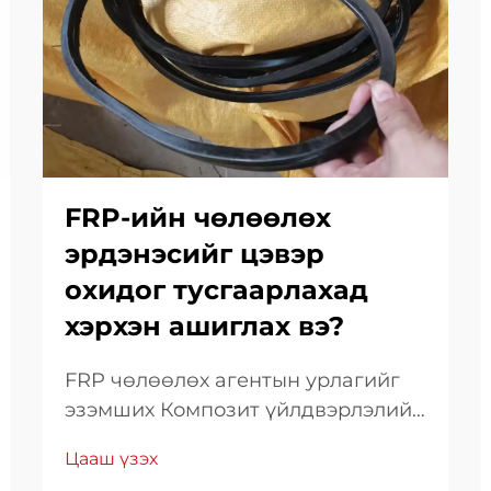
FRP-ийн чөлөөлөх
эрдэнэсийг цэвэр
охидог тусгаарлахад
хэрхэн ашиглах вэ?
FRP чөлөөлөх агентын урлагийг
эзэмших Композит үйлдвэрлэлийн
салбарт цэвэр бөгөөд үр дүнтэй
Цааш үзэх
ордноос тусгаарлах нь FRP