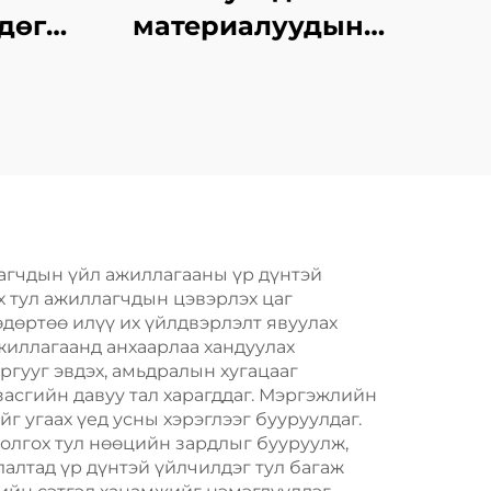
дөгч
материалуудын
үдийн
хангамжтой
бутархайг гаргах
агент
агчдын үйл ажиллагааны үр дүнтэй
х тул ажиллагчдын цэвэрлэх цаг
 өдөртөө илүү их үйлдвэрлэлт явуулах
иллагаанд анхаарлаа хандуулах
гууг эвдэх, амьдралын хугацааг
засгийн давуу тал харагддаг. Мэргэжлийн
г угаах үед усны хэрэглээг бууруулдаг.
олгох тул нөөцийн зардлыг бууруулж,
лалтад үр дүнтэй үйлчилдэг тул багаж