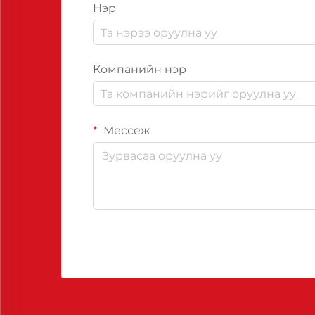
Нэр
Компанийн нэр
Мессеж