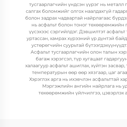
тусгаарлагчийн үндсэн үүрэг нь металл 
салгах боломжийг олгох наалдахгүй гадар
болон задрах чадвартай найрлагаас бүрдэ
нь асфальт болон тоног төхөөрөмжийн 
үүсэхээс сэргийлдэг. Дэвшилтэт асфальт
уртассан, хамрах хүрээний үр дүнтэй бай
устөрөгчийн суурьтай бүтээгдэхүүнүүдт
Асфальт тусгаарлагчийн олон талын хэр
багаж хэрэгсэл, түр хугацаат гадаргу
халаагуур асфальт ашиглах, хүйтэн засвар
температурын өөр өөр хязгаар, цаг ага
Хэрэглэх арга нь ихэвчлэн асфальттай х
Мэргэжлийн ангийн найрлага нь уда
төхөөрөмжийн үйлчилгээ, цэвэрлэх 