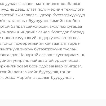
риалуудаас асфальт материалыг хялбархан
агчууд нь дэвшилтэт полимерийн технологи
элттэй ажилладаг. Эдгээр бүтээгдэхүүнүүд
ийн таталцлыг бууруулж, химийн холбоо
ортой байдал сайжирсан, ажиллах хугацаа
суурилсан шийдлийг санал болгодог бөгөөд
нөлөө үзүүлэхгүй өндөр үзүүлэлт өгдөг.
х тоног төхөөрөмжийн хамгаалалт, гарын
эжилтнүүд энэхүү бүтээгдэхүүнд туслан
адгалдаг. Чанартай асфальт тусгаарлагч нь
үрийн улиралд найдвартай үр дүн өгдөг.
үрхийлж эсвэл бохирдох замаар хийгддэг.
глэхийн давтамжийг бууруулж, тоног
ж, хөдөлмөрийн зардлыг бууруулдаг.