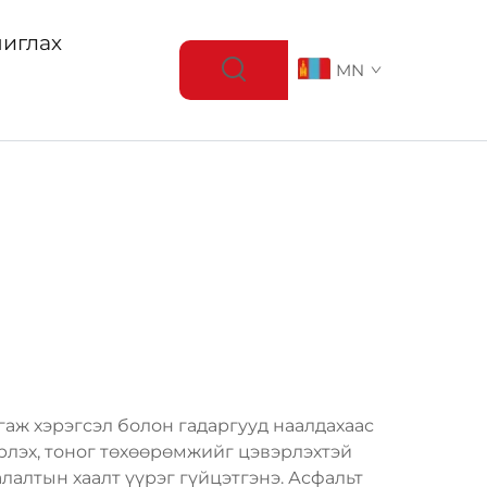
иглах
MN
гаж хэрэгсэл болон гадаргууд наалдахаас
эрлэх, тоног төхөөрөмжийг цэвэрлэхтэй
алтын хаалт үүрэг гүйцэтгэнэ. Асфальт