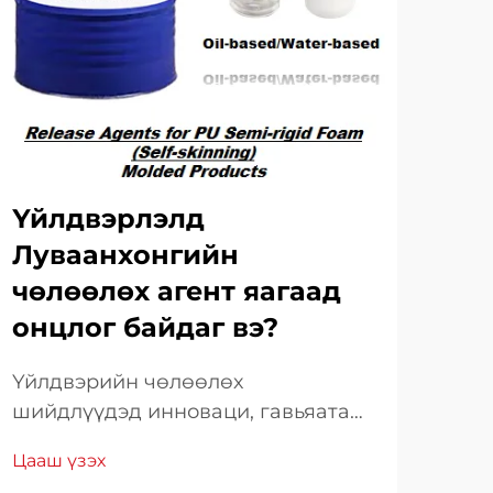
Үйлдвэрлэлд
То
Луваанхонгийн
чө
чөлөөлөх агент яагаад
цэ
онцлог байдаг вэ?
ха
Үйлдвэрийн чөлөөлөх
Орч
шийдлүүдэд инноваци, гавьяатай
суу
байдал. Үйлдвэрийн үйлдвэрлэл
тал
Цааш үзэх
Цаа
байнга хөгжиж байгаа орчинд
ашг