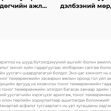
дөгчийн ажлыг
дэлбээний мөр
зохицуулах
бүтээгдэхүүнү
тусгайлал
хэрэгсэл
эрэглээ нь шууд бүтээгдэхүүний ашгийг болон ажилл
лыг эмнэл зүйн гадаргуугаас хялбархан салгаж боло
йн уусгагч шаардлагагүй болдог. Энэ цаг хэмнэлт нь
оног төхөөрөмжийн засварын ажлын оронд гол үйл аж
дицийн аргууд нь ихэвчлэн тоног төхөөрөмжийн гадар
 тоног төхөөрөмжийн элэгдэл багасах замаар эдийн 
ний уусгагчийн хэрэгцээг арилгаж, тоног төхөөрөмжий
н олон төрлийн зориулалтаар ашиглагдах боломжийг 
Чанартай асфальт тусгаарлагч нь урт хугацааны хадга