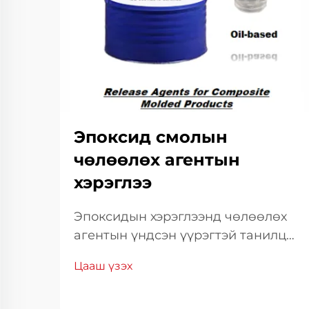
Эпоксид смолын
чөлөөлөх агентын
хэрэглээ
Эпоксидын хэрэглээнд чөлөөлөх
агентын үндсэн үүрэгтэй танилцах
Эпоксид смолыг хэрэглэн
Цааш үзэх
үйлдвэрлэл ба зүүлгийн салбарт
амжилт нь ихэвчлэн чөлөөлөх