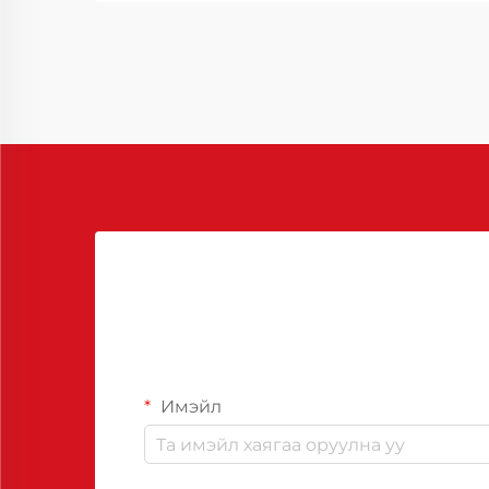
агентын зөв хэрэглээнээс
хамаардаг. Эдгээр онцгой
нэгдлүүд нь харин ... хангахад
чухал үүрэг гүйцэтгэдэг.
Имэйл