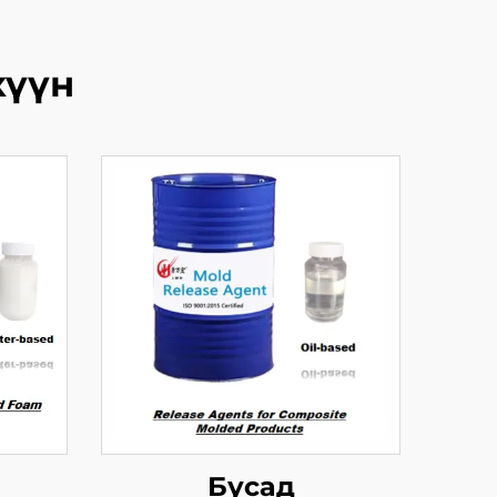
хүүн
Бусад