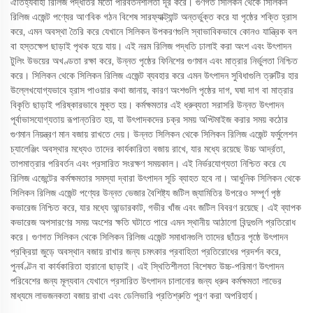
ঐতিহ্যবাহী রিলিজ পদ্ধতির মতো পরিবর্তনশীলতা দূর করে। গুণগত সিলিকন থেকে সিলিকন
রিলিজ এজেন্ট পণ্যের আণবিক গঠন বিশেষ সারফ্যাক্ট্যান্ট অন্তর্ভুক্ত করে যা পৃষ্ঠের শক্তি হ্রাস
করে, এমন অবস্থা তৈরি করে যেখানে সিলিকন উপকরণগুলি স্বাভাবিকভাবে কোনও যান্ত্রিক বল
বা হস্তক্ষেপ ছাড়াই পৃথক হয়ে যায়। এই নরম রিলিজ পদ্ধতি ঢালাই করা অংশ এবং উৎপাদন
টুলিং উভয়ের অখণ্ডতা রক্ষা করে, উন্নত পৃষ্ঠের ফিনিশের গুণমান এবং মাত্রার নির্ভুলতা নিশ্চিত
করে। সিলিকন থেকে সিলিকন রিলিজ এজেন্ট ব্যবহার করে এমন উৎপাদন সুবিধাগুলি ত্রুটির হার
উল্লেখযোগ্যভাবে হ্রাস পাওয়ার কথা জানায়, কারণ অংশগুলি পৃষ্ঠের দাগ, ঘষা দাগ বা মাত্রার
বিকৃতি ছাড়াই পরিষ্কারভাবে মুক্ত হয়। কর্মক্ষমতার এই ধ্রুব্যতা সরাসরি উন্নত উৎপাদন
পূর্বাভাসযোগ্যতায় রূপান্তরিত হয়, যা উৎপাদকদের চক্র সময় অপ্টিমাইজ করার সময় কঠোর
গুণমান নিয়ন্ত্রণ মান বজায় রাখতে দেয়। উন্নত সিলিকন থেকে সিলিকন রিলিজ এজেন্ট ফর্মুলেশন
চ্যালেঞ্জিং অবস্থার মধ্যেও তাদের কার্যকারিতা বজায় রাখে, যার মধ্যে রয়েছে উচ্চ আর্দ্রতা,
তাপমাত্রার পরিবর্তন এবং প্রসারিত সংরক্ষণ সময়কাল। এই নির্ভরযোগ্যতা নিশ্চিত করে যে
রিলিজ এজেন্টের কর্মক্ষমতার সমস্যা দ্বারা উৎপাদন সূচি ব্যাহত হবে না। আধুনিক সিলিকন থেকে
সিলিকন রিলিজ এজেন্ট পণ্যের উন্নত ভেজার বৈশিষ্ট্য জটিল জ্যামিতির উপরেও সম্পূর্ণ পৃষ্ঠ
কভারেজ নিশ্চিত করে, যার মধ্যে আন্ডারকাট, গভীর খাঁজ এবং জটিল বিবরণ রয়েছে। এই ব্যাপক
কভারেজ অপসারণের সময় অংশের ক্ষতি ঘটাতে পারে এমন স্থানীয় আঠালো বিন্দুগুলি প্রতিরোধ
করে। গুণগত সিলিকন থেকে সিলিকন রিলিজ এজেন্ট সমাধানগুলি তাদের ছাঁচের পৃষ্ঠে উৎপাদন
প্রক্রিয়া জুড়ে অবস্থান বজায় রাখার জন্য চমৎকার প্রবাহিতা প্রতিরোধের প্রদর্শন করে,
পুনর্বণ্টন বা কার্যকারিতা হারানো ছাড়াই। এই স্থিতিশীলতা বিশেষত উচ্চ-পরিমাণ উৎপাদন
পরিবেশের জন্য মূল্যবান যেখানে প্রসারিত উৎপাদন চালানোর জন্য ধ্রুব কর্মক্ষমতা লাভের
মাধ্যমে লাভজনকতা বজায় রাখা এবং ডেলিভারি প্রতিশ্রুতি পূরণ করা অপরিহার্য।