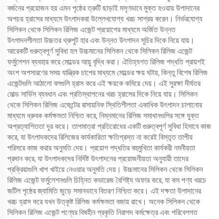
বর্জনের প্রয়োজন হয় এমন পৃষ্ঠের ত্রুটি ছাড়াই মসৃণভাবে মুক্ত হওয়ায় উপাদানের
অপচয় হ্রাসের মাধ্যমে উৎপাদকরা উল্লেখযোগ্য খরচ সাশ্রয় করেন। নির্ভরযোগ্য
সিলিকন থেকে সিলিকন রিলিজ এজেন্ট প্রয়োগের মাধ্যমে অর্জিত উন্নত
উৎপাদনশীলতা উচ্চতর থ্রুপুট হার এবং উন্নত উৎপাদন সূচির দিকে নিয়ে যায়।
আরেকটি গুরুত্বপূর্ণ সুবিধা হল উচ্চমানের সিলিকন থেকে সিলিকন রিলিজ এজেন্ট
ফর্মুলেশন ব্যবহার করে মোল্ডের আয়ু বৃদ্ধি করা। ঐতিহ্যগত রিলিজ পদ্ধতি প্রায়শই
অংশ অপসারণের সময় যান্ত্রিক চাপের মাধ্যমে মোল্ডের ক্ষয় ঘটায়, কিন্তু বিশেষ রিলিজ
এজেন্টগুলি আঠালো বলগুলি হ্রাস করে এই ক্ষয়কে কমিয়ে দেয়। এই সুরক্ষা দীর্ঘতর
মোল্ড সার্ভিস ব্যবধান এবং প্রতিস্থাপনের খরচ হ্রাসের দিকে নিয়ে যায়। সিলিকন
থেকে সিলিকন রিলিজ এজেন্টের রাসায়নিক স্থিতিশীলতা একাধিক উৎপাদন চালানোর
মাধ্যমে ধ্রুবক কর্মক্ষমতা নিশ্চিত করে, নিম্নমানের রিলিজ সমাধানগুলির সঙ্গে যুক্ত
অপ্রত্যাশিততা দূর করে। তাপমাত্রা প্রতিরোধের একটি গুরুত্বপূর্ণ সুবিধা হিসাবে কাজ
করে, যা উৎপাদকদের রিলিজের কার্যকারিতা ক্ষতিগ্রস্ত না করেই বিস্তৃত তাপীয়
পরিসরে কাজ করার অনুমতি দেয়। প্রয়োগ পদ্ধতির বহুমুখিতা কার্যকরী নমনীয়তা
প্রদান করে, যা উৎপাদকদের নির্দিষ্ট উৎপাদনের প্রয়োজনীয়তা অনুযায়ী তাদের
প্রক্রিয়াগুলি খাপ খাইয়ে নেওয়ার অনুমতি দেয়। উচ্চমানের সিলিকন থেকে সিলিকন
রিলিজ এজেন্ট ফর্মুলেশনগুলি চিহ্নিত কভারেজ বৈশিষ্ট্য অফার করে, যা কম পণ্য খরচে
জটিল পৃষ্ঠের জ্যামিতি জুড়ে সমানভাবে বিতরণ নিশ্চিত করে। এই দক্ষতা উপাদানের
খরচ হ্রাস করে যখন উত্কৃষ্ট রিলিজ কর্মক্ষমতা বজায় রাখে। অনেক সিলিকন থেকে
সিলিকন রিলিজ এজেন্ট পণ্যের বিষহীন প্রকৃতি নিরাপদ কর্মক্ষেত্র এবং পরিবেশগত