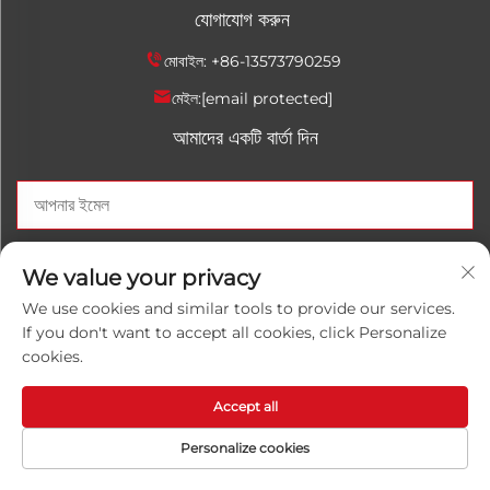
যোগাযোগ করুন
মোবাইল:
+86-13573790259
মেইল:
[email protected]
আমাদের একটি বার্তা দিন
এখন পাঠান
We value your privacy
We use cookies and similar tools to provide our services.
If you don't want to accept all cookies, click Personalize
cookies.
কপিরাইট © 2025 চীনা শানড়োং লুওয়ানহোং রাসায়নিক কো., লিমিটেড। সব অধিকার
সংরক্ষিত।
গোপনীয়তা নীতি
Accept all
Personalize cookies