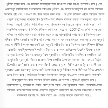
পৃষ্ঠটান হ্রাস করে এবং সিলিকন সাবস্ট্রেটগুলির মধ্যে আণবিক বন্ধন প্রতিরোধ করে। এই
গুরুত্বপূর্ণ কার্যকারিতা উৎপাদকদের সামঞ্জস্যপূর্ণ মান এবং মাত্রিক নির্ভুলতা সহ জটিল সিলিকন
উপাদান, ছাঁচ এবং পণ্যগুলি উৎপাদন করতে সক্ষম করে। আধুনিক সিলিকন থেকে সিলিকন রিলিজ
এজেন্ট ফর্মুলেশনের প্রযুক্তিগত বৈশিষ্ট্যগুলিতে উন্নত পলিমার রসায়ন অন্তর্ভুক্ত থাকে যা
উন্নত আবরণ, তাপীয় স্থিতিশীলতা এবং রাসায়নিক প্রতিরোধের সুবিধা প্রদান করে। এই
এজেন্টগুলি সাধারণত পরিবর্তিত সিলিকন যৌগ ধারণ করে যা -200°C এর বেশি তাপমাত্রা
পর্যন্ত প্রসারিত তাপমাত্রার পরিসর জুড়ে তাদের কার্যকারিতা বজায় রাখে। সিলিকন থেকে
সিলিকন রিলিজ এজেন্টের আণবিক গঠন স্প্রে, ব্রাশ বা ডুবানোর মাধ্যমে সহজ প্রয়োগের অনুমতি
দেয়, যা নির্দিষ্ট উৎপাদন প্রয়োজনীয়তা অনুযায়ী পরিবর্তিত হয়। সিলিকন থেকে সিলিকন রিলিজ
এজেন্টের অ্যাপ্লিকেশনগুলি অটোমোটিভ, এয়ারোস্পেস, মেডিকেল ডিভাইস উৎপাদন এবং
ভোক্তা ইলেকট্রনিক্স সহ অসংখ্য শিল্পে প্রসারিত। অটোমোটিভ অ্যাপ্লিকেশনগুলিতে, এই
এজেন্টগুলি গ্যাস্কেট, সীল এবং রাবার উপাদানগুলির উৎপাদনে সহায়তা করে যেখানে নির্ভুল
ডিমোল্ডিং অপরিহার্য। এয়ারোস্পেস শিল্পটি চমৎকার পৃষ্ঠের ফিনিশ এবং মাত্রিক সহনশীলতা
প্রয়োজন এমন গুরুত্বপূর্ণ উপাদানগুলি উৎপাদনের জন্য সিলিকন থেকে সিলিকন রিলিজ এজেন্টের
উপর নির্ভর করে। মেডিকেল ডিভাইস উৎপাদকরা পণ্যের অখণ্ডতা বজায় রাখার পাশাপাশি
জীবাণুমুক্ত উৎপাদন পরিবেশ নিশ্চিত করতে এই বিশেষ এজেন্টগুলি ব্যবহার করে।
প্রোটোটাইপিং, ইনজেকশন মোল্ডিং, কম্প্রেশন মোল্ডিং এবং ট্রান্সফার মোল্ডিং প্রক্রিয়াগুলিতে
সিলিকন থেকে সিলিকন রিলিজ এজেন্টের বহুমুখিতা প্রসারিত হয় যেখানে সামঞ্জস্যপূর্ণ রিলিজ
কর্মক্ষমতা সরাসরি উৎপাদন দক্ষতা এবং পণ্যের মানকে প্রভাবিত করে।