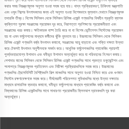
মানগুলি পূরণ করে এমন সার্টিফাইড সিলিকন থেকে সিলিকন রিলিজ এজেন্ট ফর্মুলেশন ব্যবহার
করার সময় নিয়ন্ত্রণমূলক অনুগত হওয়া সহজ হয়ে যায়। খাদ্য প্রক্রিয়াকরণ, চিকিৎসা যন্ত্রপাতি
এবং ওষুধ শিল্পের উৎপাদকদের জন্য এই অনুগত হওয়া বিশেষভাবে মূল্যবান যেখানে নিয়ন্ত্রণমূলক
তদারকি তীব্র। বিশেষ সিলিকন থেকে সিলিকন রিলিজ এজেন্ট পণ্যগুলির বিষহীন প্রকৃতি ব্যাপক
ব্যক্তিগত সুরক্ষা সরঞ্জামের প্রয়োজন দূর করে, নিরাপত্তা প্রশিক্ষণের প্রয়োজনীয়তা এবং
সরঞ্জামের খরচ কমায়। ক্ষতিকারক বাষ্প তৈরি করে না বা বিশেষ ভেন্টিলেশন সিস্টেমের প্রয়োজন
হয় না এমন ফর্মুলেশনের মাধ্যমে কর্মীদের ঝুঁকি ন্যূনতম হয়। উচ্চমানের সিলিকন থেকে সিলিকন
রিলিজ এজেন্ট পণ্যগুলি বর্জ্য উৎপাদন কমানো, সরঞ্জামের আয়ু বাড়ানো এবং শক্তি দক্ষতা উন্নত
করে টেকসই উৎপাদন অনুশীলনকে সমর্থন করে। আধুনিক ফর্মুলেশনগুলির প্যাকেজিং প্রায়শই
পুনর্ব্যবহারযোগ্য উপাদান এবং ঘনীভূত উপাদান অন্তর্ভুক্ত করে যা পরিবহনের নি:সরণ কমায়।
পেশাদার মানের সিলিকন থেকে সিলিকন রিলিজ এজেন্ট পণ্যগুলির সাথে প্রদত্ত ডকুমেন্টেশন এবং
শংসাপত্র নিয়ন্ত্রণমূলক প্রতিবেদন এবং নিরীক্ষা প্রক্রিয়াগুলিকে সহজ করে। উচ্চমানের
পণ্যগুলির ট্রেসেবিলিটি বৈশিষ্ট্যগুলি শিল্প মানগুলির সাথে অনুগত হওয়া নিশ্চিত করে এবং গুণমান
সিস্টেম রক্ষণাবেক্ষণকে সহজ করে। দীর্ঘমেয়াদী পরিবেশগত সুবিধাগুলির মধ্যে উন্নত দক্ষতার
মাধ্যমে রাসায়নিক ব্যবহার কমানো, ঘনীভূত ফর্মুলেশনের মাধ্যমে প্যাকেজিং বর্জ্য কমানো এবং
নিম্নমানের রিলিজ এজেন্টগুলির সাথে সাধারণত প্রয়োজনীয় ক্লিনআপ দ্রাবকগুলি দূর করা
অন্তর্ভুক্ত।