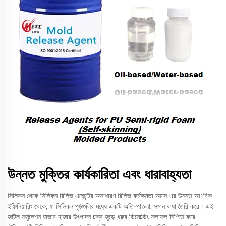
উন্নত মুক্তির কার্যকারিতা এবং ধারাবাহ্যতা
সিলিকন থেকে সিলিকন রিলিজ এজেন্টের অসাধারণ রিলিজ কর্মক্ষমতা আসে এর উন্নত আণবিক
ইঞ্জিনিয়ারিং থেকে, যা সিলিকন পৃষ্ঠগুলির মধ্যে একটি অতি-পাতলা, সমান বাধা তৈরি করে। এই
জটিল ফর্মুলেশন হাজার হাজার উৎপাদন চক্র জুড়ে ধ্রুব ডিমোল্ডিং ফলাফল নিশ্চিত করে,