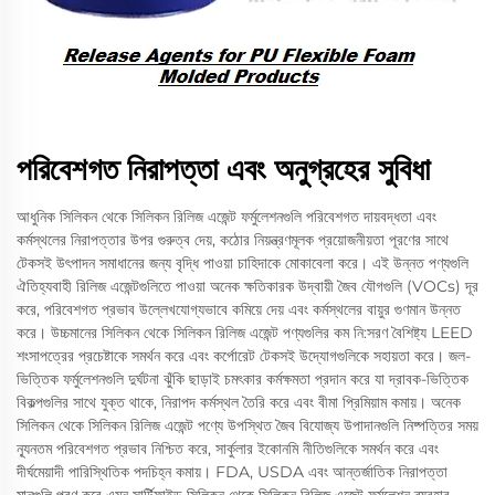
পরিবেশগত নিরাপত্তা এবং অনুগ্রহের সুবিধা
আধুনিক সিলিকন থেকে সিলিকন রিলিজ এজেন্ট ফর্মুলেশনগুলি পরিবেশগত দায়বদ্ধতা এবং
কর্মস্থলের নিরাপত্তার উপর গুরুত্ব দেয়, কঠোর নিয়ন্ত্রণমূলক প্রয়োজনীয়তা পূরণের সাথে
টেকসই উৎপাদন সমাধানের জন্য বৃদ্ধি পাওয়া চাহিদাকে মোকাবেলা করে। এই উন্নত পণ্যগুলি
ঐতিহ্যবাহী রিলিজ এজেন্টগুলিতে পাওয়া অনেক ক্ষতিকারক উদ্বায়ী জৈব যৌগগুলি (VOCs) দূর
করে, পরিবেশগত প্রভাব উল্লেখযোগ্যভাবে কমিয়ে দেয় এবং কর্মস্থলের বায়ুর গুণমান উন্নত
করে। উচ্চমানের সিলিকন থেকে সিলিকন রিলিজ এজেন্ট পণ্যগুলির কম নি:সরণ বৈশিষ্ট্য LEED
শংসাপত্রের প্রচেষ্টাকে সমর্থন করে এবং কর্পোরেট টেকসই উদ্যোগগুলিকে সহায়তা করে। জল-
ভিত্তিক ফর্মুলেশনগুলি দুর্ঘটনা ঝুঁকি ছাড়াই চমৎকার কর্মক্ষমতা প্রদান করে যা দ্রাবক-ভিত্তিক
বিকল্পগুলির সাথে যুক্ত থাকে, নিরাপদ কর্মস্থল তৈরি করে এবং বীমা প্রিমিয়াম কমায়। অনেক
সিলিকন থেকে সিলিকন রিলিজ এজেন্ট পণ্যে উপস্থিত জৈব বিযোজ্য উপাদানগুলি নিষ্পত্তির সময়
ন্যূনতম পরিবেশগত প্রভাব নিশ্চিত করে, সার্কুলার ইকোনমি নীতিগুলিকে সমর্থন করে এবং
দীর্ঘমেয়াদী পারিস্থিতিক পদচিহ্ন কমায়। FDA, USDA এবং আন্তর্জাতিক নিরাপত্তা