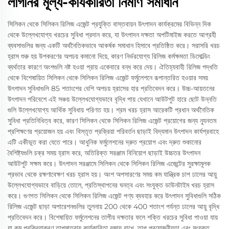
লাগনির মূল্য-কার্যকারিতা নির্মাণ সমাধান
সিলিকন থেকে সিলিকন রিলিজ এজেন্ট প্রযুক্তি বাস্তবায়ন উৎপাদন কার্যক্রমের বিভিন্ন দিক
থেকে উল্লেখযোগ্য খরচের সুবিধা প্রদান করে, যা উৎপাদন দক্ষতা অপটিমাইজ করতে আগ্রহী
ব্যবসাগুলির জন্য একটি অর্থনৈতিকভাবে আকর্ষক সমাধান হিসাবে প্রতিষ্ঠিত করে। সরাসরি খরচ
হ্রাস শুরু হয় উপকরণের অপচয় কমানো দিয়ে, কারণ নির্ভরযোগ্য রিলিজ কর্মক্ষমতা ডিমোল্ডিং
ব্যর্থতার কারণে অংশগুলি নষ্ট হওয়া প্রায় একেবারে বন্ধ করে দেয়। ঐতিহ্যবাহী রিলিজ পদ্ধতি
থেকে বিশেষায়িত সিলিকন থেকে সিলিকন রিলিজ এজেন্ট ফর্মুলেশনে রূপান্তরিত হওয়ার সময়
উৎপাদন সুবিধাগুলি 85 শতাংশের বেশি অপচয় হ্রাসের হার প্রতিবেদন করে। উচ্চ-আয়তনের
উৎপাদন পরিবেশে এই সঞ্চয় উল্লেখযোগ্যভাবে বৃদ্ধি পায় যেখানে আউটপুট হারে ছোট উন্নতি
গুলি উল্লেখযোগ্য আর্থিক সুবিধায় পরিণত হয়। শ্রম খরচ হ্রাস আরেকটি প্রধান অর্থনৈতিক
সুবিধা প্রতিনিধিত্ব করে, কারণ সিলিকন থেকে সিলিকন রিলিজ এজেন্ট প্রয়োগের জন্য ন্যূনতম
প্রশিক্ষণের প্রয়োজন হয় এবং বিস্তৃত প্রক্রিয়া পরিবর্তন ছাড়াই বিদ্যমান উৎপাদন কার্যপ্রবাহে
এটি একীভূত করা যেতে পারে। আধুনিক ফর্মুলেশনের দ্রুত প্রয়োগ এবং দ্রুত শুকানোর
বৈশিষ্ট্যগুলি চক্র সময় হ্রাস করে, অতিরিক্ত সরঞ্জাম বিনিয়োগ ছাড়াই উচ্চতর উৎপাদন
আউটপুট সক্ষম করে। উৎপাদন সরঞ্জামে সিলিকন থেকে সিলিকন রিলিজ এজেন্টের সুরক্ষামূলক
প্রভাব থেকে রক্ষণাবেক্ষণ খরচ হ্রাস হয়। অংশ অপসারণের সময় কম যান্ত্রিক চাপ ঢালের আয়ু
উল্লেখযোগ্যভাবে বাড়িয়ে তোলে, প্রতিস্থাপনের ঘনত্ব এবং সংযুক্ত ডাউনটাইম খরচ হ্রাস
করে। গুণগত সিলিকন থেকে সিলিকন রিলিজ এজেন্ট পণ্য ব্যবহার করে উৎপাদন সুবিধাগুলি সঠিক
রিলিজ এজেন্ট ছাড়া অপারেশনগুলির তুলনায় 200 থেকে 400 শতাংশ পর্যন্ত ঢালের আয়ু বৃদ্ধি
প্রতিবেদন করে। বিশেষায়িত ফর্মুলেশনের তাপীয় দক্ষতার ফলে শক্তি খরচের সুবিধা পাওয়া যায়
যা কম প্রক্রিয়াকরণ তাপমাত্রায় কার্যকারিতা বজায় রাখে, তাপ প্রয়োজনীয়তা এবং সংযুক্ত