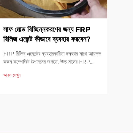
সাফ মোল্ড বিচ্ছিন্নকরণের জন্য FRP
কীভা
রিলিজ এজেন্ট কীভাবে ব্যবহার করবেন?
ধারা
করে
FRP রিলিজ এজেন্টের ব্যবহারকারিতা দক্ষতার সাথে আয়ত্ত
করুন কম্পোজিট উত্পাদনের জগতে, উচ্চ মানের FRP
অগ্রণী
(ফাইবার রিইনফোর্সড প্লাস্টিক) অংশ উৎপাদনের জন্য
অর্জন।
আরও দেখুন
পরিষ্কার এবং দক্ষ ছাঁচ বিচ্ছিন্নকরণ অত্যন্ত গুরুত্বপূর্ণ।
গুণমা
আরও দ
FRP রিলিজ এজেন্টগুলি এই প্রক্রিয়ায় গুরুত্বপূর্ণ ভূমিকা
গুরুত্
পালন করে।
উঠে এ