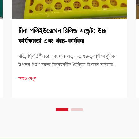
চীনা পলিইউরেথেন রিলিজ এজেন্ট: উচ্চ
কার্যক্ষমতা এবং খরচ-কার্যকর
গতি, স্থিতিশীলতা এবং মান অত্যন্ত গুরুত্বপূর্ণ আধুনিক
উত্পাদন শিল্পে দ্রুত উন্নয়নশীল বৈশ্বিক উত্পাদন দক্ষতার
জন্য একটি নির্ভরযোগ্য সমাধান। উপকরণ এবং
আরও দেখুন
প্রক্রিয়াকরণ সহায়কগুলির পছন্দ মোট ফলাফলকে
উল্লেখযোগ্যভাবে প্রভাবিত করে। এদের মধ্যে, চীনের...