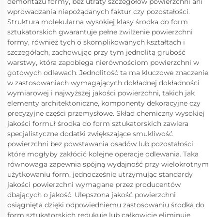
demontażu formy, bez utraty szczegółów powierzchni ani
wprowadzania niepożądanych faktur czy pozostałości.
Struktura molekularna wysokiej klasy środka do form
sztukatorskich gwarantuje pełne zwilżenie powierzchni
formy, również tych o skomplikowanych kształtach i
szczegółach, zachowując przy tym jednolitą grubość
warstwy, która zapobiega nierównościom powierzchni w
gotowych odlewach. Jednolitość ta ma kluczowe znaczenie
w zastosowaniach wymagających dokładnej dokładności
wymiarowej i najwyższej jakości powierzchni, takich jak
elementy architektoniczne, komponenty dekoracyjne czy
precyzyjne części przemysłowe. Skład chemiczny wysokiej
jakości formuł środka do form sztukatorskich zawiera
specjalistyczne dodatki zwiększające smukliwość
powierzchni bez powstawania osadów lub pozostałości,
które mogłyby zakłócić kolejne operacje odlewania. Taka
równowaga zapewnia spójną wydajność przy wielokrotnym
użytkowaniu form, jednocześnie utrzymując standardy
jakości powierzchni wymagane przez producentów
dbających o jakość. Ulepszona jakość powierzchni
osiągnięta dzięki odpowiedniemu zastosowaniu środka do
form sztukatorskich redukuje lub całkowicie eliminuje