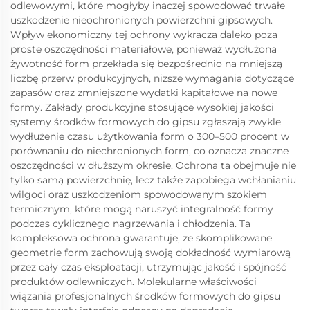
odlewowymi, które mogłyby inaczej spowodować trwałe
uszkodzenie nieochronionych powierzchni gipsowych.
Wpływ ekonomiczny tej ochrony wykracza daleko poza
proste oszczędności materiałowe, ponieważ wydłużona
żywotność form przekłada się bezpośrednio na mniejszą
liczbę przerw produkcyjnych, niższe wymagania dotyczące
zapasów oraz zmniejszone wydatki kapitałowe na nowe
formy. Zakłady produkcyjne stosujące wysokiej jakości
systemy środków formowych do gipsu zgłaszają zwykle
wydłużenie czasu użytkowania form o 300–500 procent w
porównaniu do niechronionych form, co oznacza znaczne
oszczędności w dłuższym okresie. Ochrona ta obejmuje nie
tylko samą powierzchnię, lecz także zapobiega wchłanianiu
wilgoci oraz uszkodzeniom spowodowanym szokiem
termicznym, które mogą naruszyć integralność formy
podczas cyklicznego nagrzewania i chłodzenia. Ta
kompleksowa ochrona gwarantuje, że skomplikowane
geometrie form zachowują swoją dokładność wymiarową
przez cały czas eksploatacji, utrzymując jakość i spójność
produktów odlewniczych. Molekularne właściwości
wiązania profesjonalnych środków formowych do gipsu