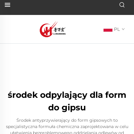
PL
środek odpylający dla form
do gipsu
Środek antyprzywierający do form gipsowych to
specjalistyczna formuła chemiczna zaprojektowana w celu
ułatwienia bezproblemowego oddzielania odlewów od