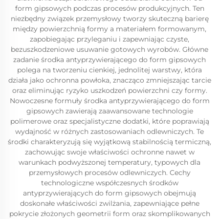
form gipsowych podczas procesów produkcyjnych. Ten
niezbędny związek przemysłowy tworzy skuteczną barierę
między powierzchnią formy a materiałem formowanym,
zapobiegając przyleganiu i zapewniając czyste,
bezuszkodzeniowe usuwanie gotowych wyrobów. Główne
zadanie środka antyprzywierającego do form gipsowych
polega na tworzeniu cienkiej, jednolitej warstwy, która
działa jako ochronna powłoka, znacząco zmniejszając tarcie
oraz eliminując ryzyko uszkodzeń powierzchni czy formy.
Nowoczesne formuły środka antyprzywierającego do form
gipsowych zawierają zaawansowane technologie
polimerowe oraz specjalistyczne dodatki, które poprawiają
wydajność w różnych zastosowaniach odlewniczych. Te
środki charakteryzują się wyjątkową stabilnością termiczną,
zachowując swoje właściwości ochronne nawet w
warunkach podwyższonej temperatury, typowych dla
przemysłowych procesów odlewniczych. Cechy
technologiczne współczesnych środków
antyprzywierających do form gipsowych obejmują
doskonałe właściwości zwilżania, zapewniające pełne
pokrycie złożonych geometrii form oraz skomplikowanych