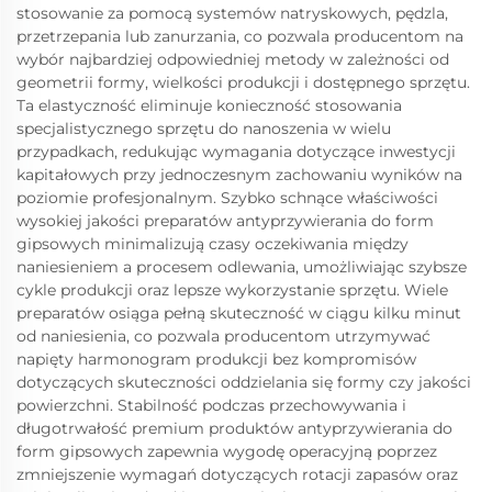
stosowanie za pomocą systemów natryskowych, pędzla,
przetrzepania lub zanurzania, co pozwala producentom na
wybór najbardziej odpowiedniej metody w zależności od
geometrii formy, wielkości produkcji i dostępnego sprzętu.
Ta elastyczność eliminuje konieczność stosowania
specjalistycznego sprzętu do nanoszenia w wielu
przypadkach, redukując wymagania dotyczące inwestycji
kapitałowych przy jednoczesnym zachowaniu wyników na
poziomie profesjonalnym. Szybko schnące właściwości
wysokiej jakości preparatów antyprzywierania do form
gipsowych minimalizują czasy oczekiwania między
naniesieniem a procesem odlewania, umożliwiając szybsze
cykle produkcji oraz lepsze wykorzystanie sprzętu. Wiele
preparatów osiąga pełną skuteczność w ciągu kilku minut
od naniesienia, co pozwala producentom utrzymywać
napięty harmonogram produkcji bez kompromisów
dotyczących skuteczności oddzielania się formy czy jakości
powierzchni. Stabilność podczas przechowywania i
długotrwałość premium produktów antyprzywierania do
form gipsowych zapewnia wygodę operacyjną poprzez
zmniejszenie wymagań dotyczących rotacji zapasów oraz