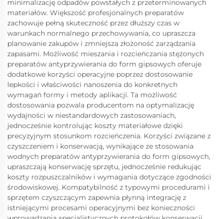
minimalizację odpadów powstałych z przeterminowanych
materiałów. Większość profesjonalnych preparatów
zachowuje pełną skuteczność przez dłuższy czas w
warunkach normalnego przechowywania, co upraszcza
planowanie zakupów i zmniejsza złożoność zarządzania
zapasami. Możliwość mieszania i rozcieńczania stężonych
preparatów antyprzywierania do form gipsowych oferuje
dodatkowe korzyści operacyjne poprzez dostosowanie
lepkości i właściwości nanoszenia do konkretnych
wymagań formy i metody aplikacji. Ta możliwość
dostosowania pozwala producentom na optymalizację
wydajności w niestandardowych zastosowaniach,
jednocześnie kontrolując koszty materiałowe dzięki
precyzyjnym stosunkom rozcieńczenia. Korzyści związane z
czyszczeniem i konserwacją, wynikające ze stosowania
wodnych preparatów antyprzywierania do form gipsowych,
upraszczają konserwację sprzętu, jednocześnie redukując
koszty rozpuszczalników i wymagania dotyczące zgodności
środowiskowej. Kompatybilność z typowymi procedurami i
sprzętem czyszczącym zapewnia płynną integrację z
istniejącymi procesami operacyjnymi bez konieczności
wprowadzania specjalistycznych protokołów konserwacji