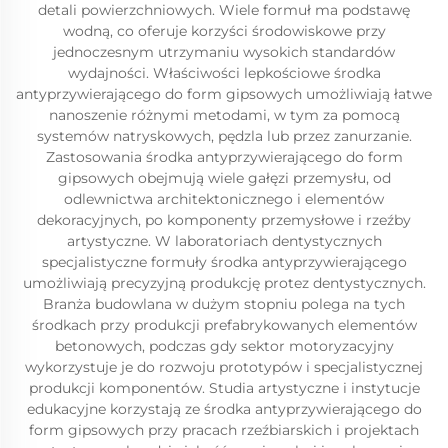
detali powierzchniowych. Wiele formuł ma podstawę
wodną, co oferuje korzyści środowiskowe przy
jednoczesnym utrzymaniu wysokich standardów
wydajności. Właściwości lepkościowe środka
antyprzywierającego do form gipsowych umożliwiają łatwe
nanoszenie różnymi metodami, w tym za pomocą
systemów natryskowych, pędzla lub przez zanurzanie.
Zastosowania środka antyprzywierającego do form
gipsowych obejmują wiele gałęzi przemysłu, od
odlewnictwa architektonicznego i elementów
dekoracyjnych, po komponenty przemysłowe i rzeźby
artystyczne. W laboratoriach dentystycznych
specjalistyczne formuły środka antyprzywierającego
umożliwiają precyzyjną produkcję protez dentystycznych.
Branża budowlana w dużym stopniu polega na tych
środkach przy produkcji prefabrykowanych elementów
betonowych, podczas gdy sektor motoryzacyjny
wykorzystuje je do rozwoju prototypów i specjalistycznej
produkcji komponentów. Studia artystyczne i instytucje
edukacyjne korzystają ze środka antyprzywierającego do
form gipsowych przy pracach rzeźbiarskich i projektach