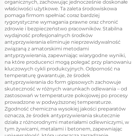
organicznych, zachowując jednocześnie doskonałe
właściwości użytkowe. Ta zaleta środowiskowa
pomaga firmom spełniać coraz bardziej
rygorystyczne wymagania prawne oraz chronić
zdrowie i bezpieczeństwo pracowników. Stabilna
wydajność profesjonalnych środków
antyprzywierania eliminuje nieprzewidywalność
związaną z amatorskimi metodami
antyprzywierania, zapewniając wiarygodne wyniki,
na które producenci mogą polegać przy planowaniu
kluczowych cykli produkcyjnych. Odporność na
temperaturę gwarantuje, że środek
antyprzywierania do form gipsowych zachowuje
skuteczność w różnych warunkach odlewania – od
zastosowań w temperaturze pokojowej po procesy
prowadzone w podwyższonej temperaturze.
Zgodność chemiczna wysokiej jakości preparatów
oznacza, że środek antyprzywierania skutecznie
działa z różnorodnymi materiałami odlewniczymi, w
tym żywicami, metalami i betonem, zapewniając
uniwersalność, która upraszcza zarządzanie