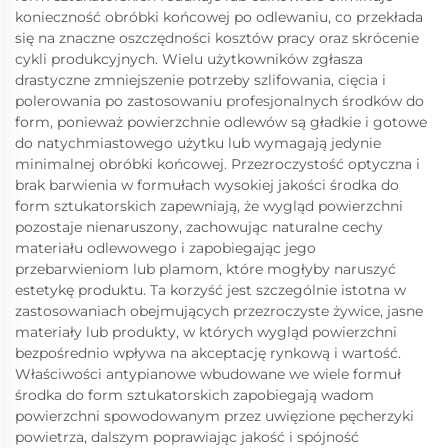
konieczność obróbki końcowej po odlewaniu, co przekłada
się na znaczne oszczędności kosztów pracy oraz skrócenie
cykli produkcyjnych. Wielu użytkowników zgłasza
drastyczne zmniejszenie potrzeby szlifowania, cięcia i
polerowania po zastosowaniu profesjonalnych środków do
form, ponieważ powierzchnie odlewów są gładkie i gotowe
do natychmiastowego użytku lub wymagają jedynie
minimalnej obróbki końcowej. Przezroczystość optyczna i
brak barwienia w formułach wysokiej jakości środka do
form sztukatorskich zapewniają, że wygląd powierzchni
pozostaje nienaruszony, zachowując naturalne cechy
materiału odlewowego i zapobiegając jego
przebarwieniom lub plamom, które mogłyby naruszyć
estetykę produktu. Ta korzyść jest szczególnie istotna w
zastosowaniach obejmujących przezroczyste żywice, jasne
materiały lub produkty, w których wygląd powierzchni
bezpośrednio wpływa na akceptację rynkową i wartość.
Właściwości antypianowe wbudowane we wiele formuł
środka do form sztukatorskich zapobiegają wadom
powierzchni spowodowanym przez uwięzione pęcherzyki
powietrza, dalszym poprawiając jakość i spójność