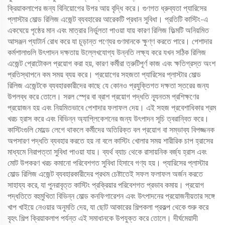
ক্রিয়াকলাপের জন্য বিনিয়োগের উপর আয় বৃদ্ধি করে। গুণগত ধ্রুব্যতা প্যারিসের
প্লাস্টার মোল্ড রিলিজ এজেন্ট ব্যবহারের আরেকটি প্রধান সুবিধা। প্রতিটি কাস্টিং-এ
একঘেয়ে পৃষ্ঠের মান এবং মাত্রার নির্ভুলতা পাওয়া যায় কারণ রিলিজ ফিল্মটি অনিয়মিত
আসঞ্জন প্যাটার্ন রোধ করে যা চূড়ান্ত পণ্যের গুণমানকে ক্ষুণ্ণ করতে পারে। পেশাদার
কর্মশালাগুলি উৎপাদন দক্ষতায় উল্লেখযোগ্য উন্নতি লক্ষ্য করে যখন সঠিক রিলিজ
এজেন্ট প্রোটোকল প্রয়োগ করা হয়, কারণ কর্মীরা ত্রুটিপূর্ণ কাজ এবং ক্ষতিগ্রস্ত অংশ
প্রতিস্থাপনে কম সময় ব্যয় করে। প্রয়োগের সহজতা প্যারিসের প্লাস্টার মোল্ড
রিলিজ এজেন্টকে ব্যবহারকারীদের কাছে যে কোনও প্রযুক্তিগত দক্ষতা স্তরের জন্য
উপলব্ধ করে তোলে। সরল স্প্রে বা ব্রাশ প্রয়োগ পদ্ধতি ন্যূনতম প্রশিক্ষণের
প্রয়োজন হয় এবং নিয়মিতভাবে পেশাদার ফলাফল দেয়। এই সহজ প্রবেশাধিকার শ্রম
খরচ হ্রাস করে এবং বিভিন্ন অ্যাপ্লিকেশনের জন্য উৎপাদন সূচি ত্বরান্বিত করে।
কাস্টিংগুলি মোল্ডে লেগে থাকলে কর্মীদের অতিরিক্ত বল প্রয়োগ বা সম্ভাব্য বিপজ্জনক
অপসারণ পদ্ধতি ব্যবহার করতে হয় না বলে কাস্টিং খোলার সময় শারীরিক চাপ হ্রাসের
মাধ্যমে নিরাপত্তা সুবিধা পাওয়া যায়। ব্যর্থ ব্যাচ থেকে রাসায়নিক বর্জ্য হ্রাস এবং
মোট উপকরণ খরচ কমানো পরিবেশগত সুবিধা হিসাবে গণ্য হয়। প্যারিসের প্লাস্টার
মোল্ড রিলিজ এজেন্ট ব্যবহারকারীদের প্রথম চেষ্টাতেই সফল ফলাফল অর্জন করতে
সাহায্য করে, যা পুনরাবৃত্ত কাস্টিং প্রক্রিয়ার পরিবেশগত প্রভাব কমায়। প্রয়োগ
পদ্ধতিতে বহুমুখিতা বিভিন্ন মোল্ড কনফিগারেশন এবং উৎপাদনের প্রয়োজনীয়তার সঙ্গে
খাপ খাইয়ে নেওয়ার অনুমতি দেয়, যা ছোট আকারের শিল্পকলা প্রকল্প থেকে শুরু করে
বৃহৎ শিল্প ক্রিয়াকলাপ পর্যন্ত এই সমাধানকে উপযুক্ত করে তোলে। দীর্ঘমেয়াদী