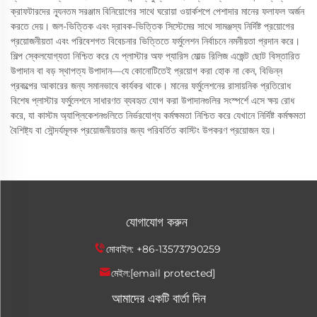
ক্রাফটারদের ন্যূনতম সরঞ্জাম বিনিয়োগের সাথে ঘরোয়া ওয়ার্কশপে পেশাদার মানের ফলাফল অর্জন
করতে দেয়। জল-ভিত্তিক এবং দ্রাবক-ভিত্তিক সিস্টেমের সাথে সামঞ্জস্য নির্দিষ্ট প্রয়োগের
প্রয়োজনীয়তা এবং পরিবেশগত বিবেচনার ভিত্তিতে ফর্মুলেশন নির্বাচনে নমনীয়তা প্রদান করে।
শিল্প স্কেলযোগ্যতা নিশ্চিত করে যে প্লাস্টার অফ প্যারিস মোল্ড রিলিজ এজেন্ট ছোট বিস্তারিত
উপাদান বা বড় স্থাপত্য উপাদান—যে কোনোটিতেই প্রয়োগ করা হোক না কেন, বিভিন্ন
প্রকল্পের আকারের জন্য সমানভাবে কার্যকর থাকে। মানের ফর্মুলেশনের রাসায়নিক প্রতিরোধ
বিশেষ প্লাস্টার ফর্মুলেশনে সাধারণত ব্যবহৃত যোগ করা উপাদানগুলির সংস্পর্শে এসে ক্ষয় রোধ
করে, যা কাস্টম অ্যাপ্লিকেশনগুলিতে নির্ভরযোগ্য কর্মক্ষমতা নিশ্চিত করে যেখানে নির্দিষ্ট কর্মক্ষমতা
বৈশিষ্ট্য বা সৌন্দর্যমূলক প্রয়োজনীয়তার জন্য পরিবর্তিত কাস্টিং উপকরণ প্রয়োজন হয়।
যোগাযোগ করুন
মোবাইল:
+86-13573790259
মেইল:
[email protected]
আমাদের একটি বার্তা দিন