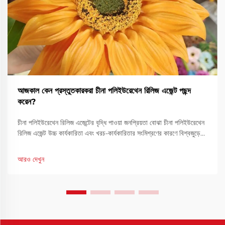
আজকাল কেন প্রস্তুতকারকরা চীনা পলিইউরেথেন রিলিজ এজেন্ট পছন্দ
করেন?
চীনা পলিইউরেথেন রিলিজ এজেন্টের বৃদ্ধি পাওয়া জনপ্রিয়তা বোঝা চীনা পলিইউরেথেন
রিলিজ এজেন্ট উচ্চ কার্যকারিতা এবং খরচ-কার্যকারিতার সংমিশ্রণের কারণে বিশ্বজুড়ে
প্রস্তুতকারকদের দ্বারা অত্যধিক পছন্দ করা হয়েছে। শিল্প...
আরও দেখুন