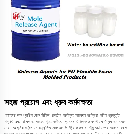
সহজ প্রয়োগ এবং ধ্রুব কর্মদক্ষতা
প্লাস্টার অফ প্যারিস মোল্ড রিলিজ এজেন্টের সরলীকৃত আবেদন প্রক্রিয়া জটিল প্রস্তুতি
পদ্ধতি এবং আবেদনের সময়ের প্রয়োজনীয়তা দূর করে ঐতিহ্যগত কাস্টিং কার্যপ্রবাহকে বদলে
দেয়। আধুনিক ফর্মুলেশনে অনুকূলিত সান্দ্রতার বৈশিষ্ট্য রয়েছে যা স্ট্যান্ডার্ড স্প্রে সরঞ্জাম, ব্রাশ