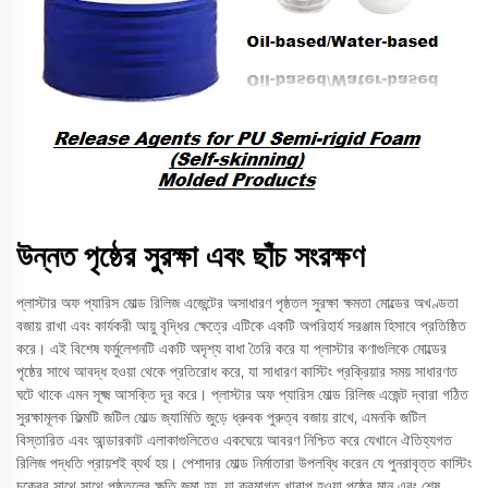
উন্নত পৃষ্ঠের সুরক্ষা এবং ছাঁচ সংরক্ষণ
প্লাস্টার অফ প্যারিস মোল্ড রিলিজ এজেন্টের অসাধারণ পৃষ্ঠতল সুরক্ষা ক্ষমতা মোল্ডের অখণ্ডতা
বজায় রাখা এবং কার্যকরী আয়ু বৃদ্ধির ক্ষেত্রে এটিকে একটি অপরিহার্য সরঞ্জাম হিসাবে প্রতিষ্ঠিত
করে। এই বিশেষ ফর্মুলেশনটি একটি অদৃশ্য বাধা তৈরি করে যা প্লাস্টার কণাগুলিকে মোল্ডের
পৃষ্ঠের সাথে আবদ্ধ হওয়া থেকে প্রতিরোধ করে, যা সাধারণ কাস্টিং প্রক্রিয়ার সময় সাধারণত
ঘটে থাকে এমন সূক্ষ্ম আসক্তি দূর করে। প্লাস্টার অফ প্যারিস মোল্ড রিলিজ এজেন্ট দ্বারা গঠিত
সুরক্ষামূলক ফিল্মটি জটিল মোল্ড জ্যামিতি জুড়ে ধ্রুবক পুরুত্ব বজায় রাখে, এমনকি জটিল
বিস্তারিত এবং আন্ডারকাট এলাকাগুলিতেও একঘেয়ে আবরণ নিশ্চিত করে যেখানে ঐতিহ্যগত
রিলিজ পদ্ধতি প্রায়শই ব্যর্থ হয়। পেশাদার মোল্ড নির্মাতারা উপলব্ধি করেন যে পুনরাবৃত্ত কাস্টিং
চক্রের সাথে সাথে পৃষ্ঠতলের ক্ষতি জমা হয়, যা ক্রমাগত খারাপ হওয়া পৃষ্ঠের মান এবং শেষ