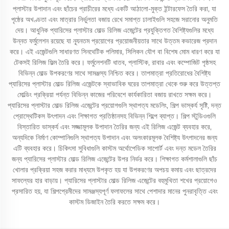
প্লাস্টার উপাদান এবং ছাঁচের প্রাচীরের মধ্যে একটি আঠালো-মুক্ত ইন্টারফেস তৈরি করা, যা
পৃষ্ঠের অখণ্ডতা এবং মাত্রার নির্ভুলতা বজায় রেখে সমাপ্ত ঢালাইগুলি সহজে সরানোর অনুমতি
দেয়। আধুনিক প্যারিসের প্লাস্টার মোল্ড রিলিজ এজেন্টের প্রযুক্তিগত বৈশিষ্ট্যগুলির মধ্যে
উন্নত ফর্মুলেশন রয়েছে যা ন্যূনতম প্রয়োগের প্রয়োজনীয়তার সাথে উত্তম কভারেজ প্রদান
করে। এই এজেন্টগুলি সাধারণত সিনথেটিক পলিমার, সিলিকন যৌগ বা বিশেষ মোম ধারণ করে যা
টেকসই রিলিজ ফিল্ম তৈরি করে। ফর্মুলেশনটি ধাতব, প্লাস্টিক, রাবার এবং কম্পোজিট পৃষ্ঠসহ
বিভিন্ন মোল্ড উপকরণের সাথে সামঞ্জস্য নিশ্চিত করে। তাপমাত্রা প্রতিরোধের বৈশিষ্ট্য
প্যারিসের প্লাস্টার মোল্ড রিলিজ এজেন্টকে স্বাভাবিক ঘরের তাপমাত্রা থেকে শুরু করে উত্তপ্ত
মোল্ডিং প্রক্রিয়া পর্যন্ত বিভিন্ন কাজের পরিবেশে কার্যকারিতা বজায় রাখতে সক্ষম করে।
প্যারিসের প্লাস্টার মোল্ড রিলিজ এজেন্টের প্রয়োগগুলি স্থাপত্য মডেলিং, শিল্প ভাস্কর্য সৃষ্টি, দন্ত
প্রোস্থেটিকস উৎপাদন এবং শিক্ষাগত প্রতিষ্ঠানসহ বিভিন্ন শিল্পে ব্যাপ্ত। শিল্প স্টুডিওগুলি
বিস্তারিত ভাস্কর্য এবং সজ্জামূলক উপাদান তৈরির জন্য এই রিলিজ এজেন্ট ব্যবহার করে,
অন্যদিকে নির্মাণ কোম্পানিগুলি স্থাপত্য উপাদান এবং অলংকারমূলক বৈশিষ্ট্য উৎপাদনের জন্য
এটি ব্যবহার করে। চিকিৎসা সুবিধাগুলি কাস্টম অর্থোপেডিক সাপোর্ট এবং দন্ত মডেল তৈরির
জন্য প্যারিসের প্লাস্টার মোল্ড রিলিজ এজেন্টের উপর নির্ভর করে। শিক্ষাগত কর্মশালাগুলি ছাঁচ
খোলার প্রক্রিয়া সহজ করার মাধ্যমে উপকৃত হয় যা উপকরণের অপচয় কমায় এবং ছাত্রদের
সাফল্যের হার বাড়ায়। প্যারিসের প্লাস্টার মোল্ড রিলিজ এজেন্টের বহুমুখিতা শখের প্রয়োগেও
প্রসারিত হয়, যা শিল্পপ্রেমীদের সামঞ্জস্যপূর্ণ ফলাফলের সাথে পেশাদার মানের পুনরাবৃত্তি এবং
কাস্টম ডিজাইন তৈরি করতে সক্ষম করে।