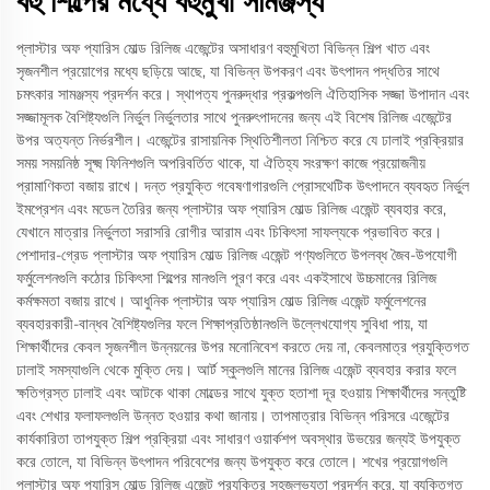
বহু শিল্পের মধ্যে বহুমুখী সামঞ্জস্য
প্লাস্টার অফ প্যারিস মোল্ড রিলিজ এজেন্টের অসাধারণ বহুমুখিতা বিভিন্ন শিল্প খাত এবং
সৃজনশীল প্রয়োগের মধ্যে ছড়িয়ে আছে, যা বিভিন্ন উপকরণ এবং উৎপাদন পদ্ধতির সাথে
চমৎকার সামঞ্জস্য প্রদর্শন করে। স্থাপত্য পুনরুদ্ধার প্রকল্পগুলি ঐতিহাসিক সজ্জা উপাদান এবং
সজ্জামূলক বৈশিষ্ট্যগুলি নির্ভুল নির্ভুলতার সাথে পুনরুৎপাদনের জন্য এই বিশেষ রিলিজ এজেন্টের
উপর অত্যন্ত নির্ভরশীল। এজেন্টের রাসায়নিক স্থিতিশীলতা নিশ্চিত করে যে ঢালাই প্রক্রিয়ার
সময় সময়নিষ্ঠ সূক্ষ্ম ফিনিশগুলি অপরিবর্তিত থাকে, যা ঐতিহ্য সংরক্ষণ কাজে প্রয়োজনীয়
প্রামাণিকতা বজায় রাখে। দন্ত প্রযুক্তি গবেষণাগারগুলি প্রোসথেটিক উৎপাদনে ব্যবহৃত নির্ভুল
ইমপ্রেশন এবং মডেল তৈরির জন্য প্লাস্টার অফ প্যারিস মোল্ড রিলিজ এজেন্ট ব্যবহার করে,
যেখানে মাত্রার নির্ভুলতা সরাসরি রোগীর আরাম এবং চিকিৎসা সাফল্যকে প্রভাবিত করে।
পেশাদার-গ্রেড প্লাস্টার অফ প্যারিস মোল্ড রিলিজ এজেন্ট পণ্যগুলিতে উপলব্ধ জৈব-উপযোগী
ফর্মুলেশনগুলি কঠোর চিকিৎসা শিল্পের মানগুলি পূরণ করে এবং একইসাথে উচ্চমানের রিলিজ
কর্মক্ষমতা বজায় রাখে। আধুনিক প্লাস্টার অফ প্যারিস মোল্ড রিলিজ এজেন্ট ফর্মুলেশনের
ব্যবহারকারী-বান্ধব বৈশিষ্ট্যগুলির ফলে শিক্ষাপ্রতিষ্ঠানগুলি উল্লেখযোগ্য সুবিধা পায়, যা
শিক্ষার্থীদের কেবল সৃজনশীল উন্নয়নের উপর মনোনিবেশ করতে দেয় না, কেবলমাত্র প্রযুক্তিগত
ঢালাই সমস্যাগুলি থেকে মুক্তি দেয়। আর্ট স্কুলগুলি মানের রিলিজ এজেন্ট ব্যবহার করার ফলে
ক্ষতিগ্রস্ত ঢালাই এবং আটকে থাকা মোল্ডের সাথে যুক্ত হতাশা দূর হওয়ায় শিক্ষার্থীদের সন্তুষ্টি
এবং শেখার ফলাফলগুলি উন্নত হওয়ার কথা জানায়। তাপমাত্রার বিভিন্ন পরিসরে এজেন্টের
কার্যকারিতা তাপযুক্ত শিল্প প্রক্রিয়া এবং সাধারণ ওয়ার্কশপ অবস্থার উভয়ের জন্যই উপযুক্ত
করে তোলে, যা বিভিন্ন উৎপাদন পরিবেশের জন্য উপযুক্ত করে তোলে। শখের প্রয়োগগুলি
প্লাস্টার অফ প্যারিস মোল্ড রিলিজ এজেন্ট প্রযুক্তির সহজলভ্যতা প্রদর্শন করে, যা ব্যক্তিগত