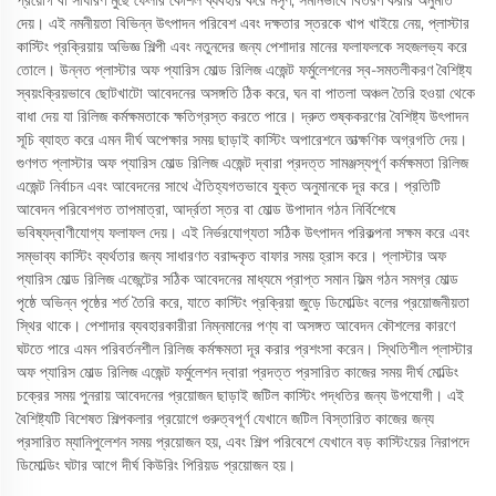
প্রয়োগ বা সাধারণ মুছে ফেলার কৌশল ব্যবহার করে মসৃণ, সমানভাবে বিতরণ করার অনুমতি
দেয়। এই নমনীয়তা বিভিন্ন উৎপাদন পরিবেশ এবং দক্ষতার স্তরকে খাপ খাইয়ে নেয়, প্লাস্টার
কাস্টিং প্রক্রিয়ায় অভিজ্ঞ শিল্পী এবং নতুনদের জন্য পেশাদার মানের ফলাফলকে সহজলভ্য করে
তোলে। উন্নত প্লাস্টার অফ প্যারিস মোল্ড রিলিজ এজেন্ট ফর্মুলেশনের স্ব-সমতলীকরণ বৈশিষ্ট্য
স্বয়ংক্রিয়ভাবে ছোটখাটো আবেদনের অসঙ্গতি ঠিক করে, ঘন বা পাতলা অঞ্চল তৈরি হওয়া থেকে
বাধা দেয় যা রিলিজ কর্মক্ষমতাকে ক্ষতিগ্রস্ত করতে পারে। দ্রুত শুষ্ককরণের বৈশিষ্ট্য উৎপাদন
সূচি ব্যাহত করে এমন দীর্ঘ অপেক্ষার সময় ছাড়াই কাস্টিং অপারেশনে তাত্ক্ষণিক অগ্রগতি দেয়।
গুণগত প্লাস্টার অফ প্যারিস মোল্ড রিলিজ এজেন্ট দ্বারা প্রদত্ত সামঞ্জস্যপূর্ণ কর্মক্ষমতা রিলিজ
এজেন্ট নির্বাচন এবং আবেদনের সাথে ঐতিহ্যগতভাবে যুক্ত অনুমানকে দূর করে। প্রতিটি
আবেদন পরিবেশগত তাপমাত্রা, আর্দ্রতা স্তর বা মোল্ড উপাদান গঠন নির্বিশেষে
ভবিষ্যদ্বাণীযোগ্য ফলাফল দেয়। এই নির্ভরযোগ্যতা সঠিক উৎপাদন পরিকল্পনা সক্ষম করে এবং
সম্ভাব্য কাস্টিং ব্যর্থতার জন্য সাধারণত বরাদ্দকৃত বাফার সময় হ্রাস করে। প্লাস্টার অফ
প্যারিস মোল্ড রিলিজ এজেন্টের সঠিক আবেদনের মাধ্যমে প্রাপ্ত সমান ফিল্ম গঠন সমগ্র মোল্ড
পৃষ্ঠে অভিন্ন পৃষ্ঠের শর্ত তৈরি করে, যাতে কাস্টিং প্রক্রিয়া জুড়ে ডিমোল্ডিং বলের প্রয়োজনীয়তা
স্থির থাকে। পেশাদার ব্যবহারকারীরা নিম্নমানের পণ্য বা অসঙ্গত আবেদন কৌশলের কারণে
ঘটতে পারে এমন পরিবর্তনশীল রিলিজ কর্মক্ষমতা দূর করার প্রশংসা করেন। স্থিতিশীল প্লাস্টার
অফ প্যারিস মোল্ড রিলিজ এজেন্ট ফর্মুলেশন দ্বারা প্রদত্ত প্রসারিত কাজের সময় দীর্ঘ মোল্ডিং
চক্রের সময় পুনরায় আবেদনের প্রয়োজন ছাড়াই জটিল কাস্টিং পদ্ধতির জন্য উপযোগী। এই
বৈশিষ্ট্যটি বিশেষত শিল্পকলার প্রয়োগে গুরুত্বপূর্ণ যেখানে জটিল বিস্তারিত কাজের জন্য
প্রসারিত ম্যানিপুলেশন সময় প্রয়োজন হয়, এবং শিল্প পরিবেশে যেখানে বড় কাস্টিংয়ের নিরাপদে
ডিমোল্ডিং ঘটার আগে দীর্ঘ কিউরিং পিরিয়ড প্রয়োজন হয়।