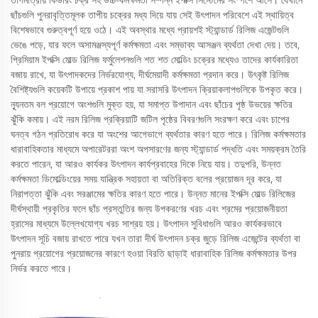
তাপমাত্রায় কিউরিং চক্র সহ উচ্চ-কর্মক্ষমতা সম্পন্ন ইপক্সি সিস্টেমের সংস্পর্শে আসে। যেখানে
ছাঁচগুলি পুনরাবৃত্তিমূলক তাপীয় চক্রের মধ্য দিয়ে যায় সেই উৎপাদন পরিবেশে এই স্থায়িত্ব
বিশেষভাবে গুরুত্বপূর্ণ হয়ে ওঠে। এই অবস্থার মধ্যে প্রায়শই স্ট্যান্ডার্ড রিলিজ এজেন্টগুলি
ভেঙে পড়ে, যার ফলে অসামঞ্জস্যপূর্ণ কর্মক্ষমতা এবং সম্ভাব্য আসঞ্জন ব্যর্থতা দেখা দেয়। তবে,
প্রিমিয়াম ইপক্সি মোল্ড রিলিজ ফর্মুলেশনগুলি শত শত মোল্ডিং চক্রের মধ্যেও তাদের কার্যকারিতা
বজায় রাখে, যা উৎপাদকদের নির্ভরযোগ্য, দীর্ঘমেয়াদী কর্মক্ষমতা প্রদান করে। উৎকৃষ্ট রিলিজ
বৈশিষ্ট্যগুলি কয়েকটি উপায়ে প্রকাশ পায় যা সরাসরি উৎপাদন ক্রিয়াকলাপগুলিকে উপকৃত করে।
ন্যূনতম বল প্রয়োগে অংশগুলি মুক্ত হয়, যা সমাপ্ত উপাদান এবং ছাঁচের পৃষ্ঠ উভয়ের ক্ষতির
ঝুঁকি কমায়। এই নরম রিলিজ প্রক্রিয়াটি জটিল পৃষ্ঠের বিবরণগুলি সংরক্ষণ করে এবং চাপের
ঘনত্ব গঠন প্রতিরোধ করে যা অংশের আগেভাগে ব্যর্থতার কারণ হতে পারে। রিলিজ কর্মক্ষমতার
ধারাবাহিকতার মাধ্যমে অপারেটররা অংশ অপসারণের জন্য স্ট্যান্ডার্ড পদ্ধতি এবং সময়ক্রম তৈরি
করতে পারেন, যা আরও কার্যকর উৎপাদন কার্যপ্রবাহের দিকে নিয়ে যায়। তদুপরি, উন্নত
কর্মক্ষমতা ডিমোল্ডিংয়ের সময় যান্ত্রিক সহায়তা বা অতিরিক্ত বলের প্রয়োজন দূর করে, যা
নিরাপত্তা ঝুঁকি এবং সরঞ্জামের ক্ষতির কারণ হতে পারে। উন্নত মানের ইপক্সি মোল্ড রিলিজের
দীর্ঘস্থায়ী প্রকৃতির ফলে ছাঁচ প্রস্তুতির জন্য উপকরণের খরচ এবং শ্রমের প্রয়োজনীয়তা
হ্রাসের মাধ্যমে উল্লেখযোগ্য খরচ সাশ্রয় হয়। উৎপাদন সুবিধাগুলি আরও কার্যকরভাবে
উৎপাদন সূচি বজায় রাখতে পারে যখন তারা দীর্ঘ উৎপাদন চক্র জুড়ে রিলিজ এজেন্টের ব্যর্থতা বা
পুনরায় প্রয়োগের প্রয়োজনের কারণে হওয়া বিরতি ছাড়াই ধারাবাহিক রিলিজ কর্মক্ষমতার উপর
নির্ভর করতে পারে।