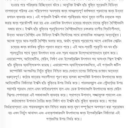
হওয়ার পরে পরিষ্কার বিচ্ছিন্নতা ঘটবে। আধুনিক ইপক্সি ছাঁচ মুক্তি সূত্রগুলি বিভিন্ন
তাপমাত্রা পরিসর এবং পরিবেশগত অবস্থার জন্য সামঞ্জস্যপূর্ণ কর্মক্ষমতা প্রদানের জন্য উন্নত
রসায়ন ব্যবহার করে। এই পণ্যগুলি ইপক্সি পাকা প্রক্রিয়ার সাথে যুক্ত তাপীয় চক্রকে সহ্য
করার জন্য প্রকৌশলী করা হয় এবং একাধিক উৎপাদন চক্রের মাধ্যমে তাদের মুক্তি বৈশিষ্ট্যগুলি
বজায় রাখে। ইপক্সি ছাঁচ মুক্তির প্রযুক্তিগত বৈশিষ্ট্যগুলিতে চমৎকার তাপীয় স্থিতিশীলতা,
উন্নত আবরণ বৈশিষ্ট্য এবং বিভিন্ন ইপক্সি সিস্টেমের সাথে রাসায়নিক সামঞ্জস্য অন্তর্ভুক্ত।
অনেক সূত্র আধ-স্থায়ী বৈশিষ্ট্য অফার করে, অর্থাৎ পুনরায় প্রয়োগের আগে একাধিক মোল্ডিং
চক্রের জন্য কার্যকর মুক্তি প্রদান করতে পারে। এই আধ-স্থায়ী প্রকৃতি ঘন ঘন ছাঁচ
প্রস্তুতির সাথে যুক্ত উৎপাদন বন্ধ এবং শ্রম খরচকে উল্লেখযোগ্যভাবে হ্রাস করে।
এয়ারোস্পেস, অটোমোটিভ, মেরিন, নির্মাণ এবং ইলেকট্রনিক্স উৎপাদন সহ অসংখ্য শিল্পে ইপক্সি
ছাঁচ মুক্তির অ্যাপ্লিকেশন রয়েছে। এয়ারোস্পেস অ্যাপ্লিকেশনগুলিতে, এই পণ্যগুলি জটিল
কম্পোজিট অংশগুলির নিখুঁত মুক্তি নিশ্চিত করে যেখানে তলের ফিনিশের গুণমান অত্যন্ত
গুরুত্বপূর্ণ। কঠোর মাত্রার সহনশীলতা পূরণ করে হালকা কম্পোজিট উপাদান উৎপাদনের জন্য
অটোমোটিভ নির্মাতারা ইপক্সি ছাঁচ মুক্তির উপর নির্ভর করে। পারফরম্যান্স এবং সৌন্দর্য্যের উপর
সরাসরি প্রভাব ফেলে এমন ফাইবারগ্লাস হাল এবং ডেক উপাদানগুলি উৎপাদনের জন্য মেরিন
শিল্পের পেশাদাররা এই সমাধানগুলি ব্যবহার করে। স্থাপত্য উপাদান, সজ্জামূলক প্যানেল এবং
কাঠামোগত উপাদান তৈরির জন্য নির্মাণ খাত ইপক্সি ছাঁচ মুক্তি ব্যবহার করে। পণ্যের
নির্ভরযোগ্যতা এবং পারফরম্যান্স মান নিশ্চিত করার জন্য দূষণ সম্পূর্ণরূপে অপসারণ করা প্রয়োজন
হয় এমন নির্ভুল আবাসন এবং এনক্লোজারগুলি উৎপাদনের জন্য ইলেকট্রনিক্স নির্মাতারা এই
পণ্যগুলির উপর নির্ভর করে।