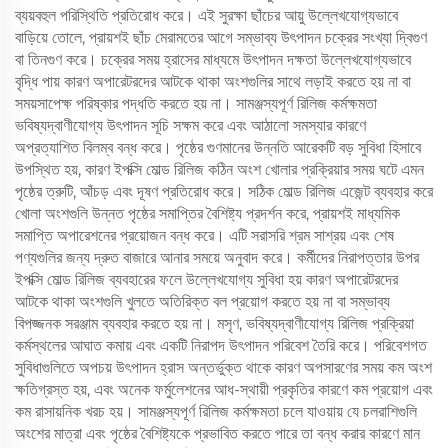
ব্যয়বহুল পরিস্থিতি প্রতিরোধ করে। এই সুরক্ষা ছাঁচের আয়ু উল্লেখযোগ্যভাবে
বাড়িয়ে তোলে, প্রায়শই ছাঁচ মেরামতের আগে সম্ভাব্য উৎপাদন চক্রের সংখ্যা দ্বিগুণ
বা তিনগুণ করে। চক্রের সময় হ্রাসের মাধ্যমে উৎপাদন দক্ষতা উল্লেখযোগ্যভাবে
বৃদ্ধি পায় কারণ অপারেটরদের আটকে থাকা অংশগুলির সাথে লড়াই করতে হয় না বা
সময়সাপেক্ষ পরিষ্কার পদ্ধতি করতে হয় না। সামঞ্জস্যপূর্ণ রিলিজ কর্মক্ষমতা
ভবিষ্যদ্বাণীযোগ্য উৎপাদন সূচি সক্ষম করে এবং আঠালো সমস্যার কারণে
অপ্রত্যাশিত বিলম্ব বন্ধ করে। পৃষ্ঠের গুণমানের উন্নতি আরেকটি বড় সুবিধা হিসাবে
উপস্থিত হয়, কারণ ইপক্সি মোল্ড রিলিজ কঠিন অংশ খোলার প্রক্রিয়ার সময় ঘটে এমন
পৃষ্ঠের ত্রুটি, আঁচড় এবং দূষণ প্রতিরোধ করে। সঠিক মোল্ড রিলিজ এজেন্ট ব্যবহার করে
খোলা অংশগুলি উন্নত পৃষ্ঠের সমাপ্তির বৈশিষ্ট্য প্রদর্শন করে, প্রায়শই মাধ্যমিক
সমাপ্তি অপারেশনের প্রয়োজন বন্ধ করে। এটি সরাসরি শ্রম সাশ্রয় এবং শেষ
পণ্যগুলির জন্য দ্রুত বাজারে আনার সময়ে অনুবাদ করে। কর্মীদের নিরাপত্তার উপর
ইপক্সি মোল্ড রিলিজ ব্যবহারের ফলে উল্লেখযোগ্য সুবিধা হয় কারণ অপারেটরদের
আটকে থাকা অংশগুলি খুলতে অতিরিক্ত বল প্রয়োগ করতে হয় না বা সম্ভাব্য
বিপজ্জনক সরঞ্জাম ব্যবহার করতে হয় না। মসৃণ, ভবিষ্যদ্বাণীযোগ্য রিলিজ প্রক্রিয়া
কর্মস্থলের আঘাত কমায় এবং একটি নিরাপদ উৎপাদন পরিবেশ তৈরি করে। পরিবেশগত
সুবিধাগুলিতে অপচয় উৎপাদন হ্রাস অন্তর্ভুক্ত থাকে কারণ অপসারণের সময় কম অংশ
ক্ষতিগ্রস্ত হয়, এবং অনেক ফর্মুলেশনের আধ-স্থায়ী প্রকৃতির কারণে কম প্রয়োগ এবং
কম রাসায়নিক খরচ হয়। সামঞ্জস্যপূর্ণ রিলিজ কর্মক্ষমতা চলে যাওয়ায় যে চলরাশিগুলি
অংশের মাত্রা এবং পৃষ্ঠের বৈশিষ্ট্যকে প্রভাবিত করতে পারে তা বন্ধ করার কারণে মান