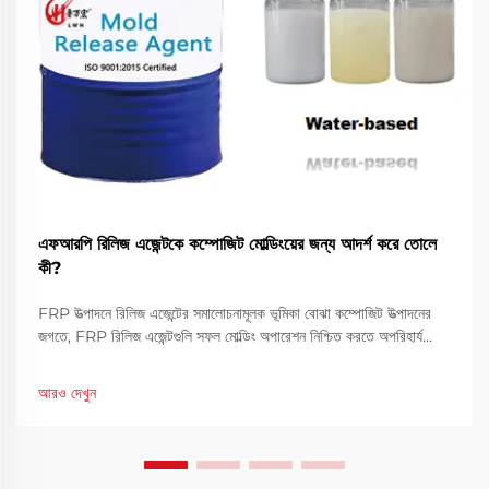
এফআরপি রিলিজ এজেন্টকে কম্পোজিট মোল্ডিংয়ের জন্য আদর্শ করে তোলে
কী?
FRP উত্পাদনে রিলিজ এজেন্টের সমালোচনামূলক ভূমিকা বোঝা কম্পোজিট উত্পাদনের
জগতে, FRP রিলিজ এজেন্টগুলি সফল মোল্ডিং অপারেশন নিশ্চিত করতে অপরিহার্য
ভূমিকা পালন করে। এই বিশেষ রাসায়নিক সংমিশ্রণগুলি তৈরি করে ...
আরও দেখুন