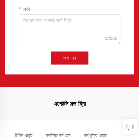
বার্তা
0/1000
জমা দিন
এপোক্সি মল্ড ফ্রি
রিলিজ এজেন্ট
কনক্রিট ফর্ম তেল
ফর্ম মুক্তি এজেন্ট