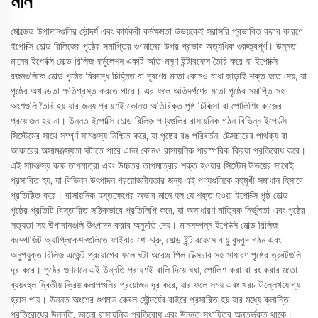
মান
মোল্ডেড উপাদানগুলির সৌন্দর্য এবং কার্যকরী কর্মক্ষমতা উভয়কেই সরাসরি প্রভাবিত করার কারণে
ইপোক্সি মোল্ড রিলিজের পৃষ্ঠের সমাপ্তির গুণমানের উপর প্রভাব অত্যধিক গুরুত্বপূর্ণ। উন্নত
মানের ইপোক্সি মোল্ড রিলিজ ফর্মুলেশন একটি অতি-মসৃণ ইন্টারফেস তৈরি করে যা ইপোক্সি
রজনগুলিকে মোল্ড পৃষ্ঠের বিরুদ্ধে চিহ্নিত বা দূষণের মতো কোনও বাধা ছাড়াই শক্ত হতে দেয়, যা
পৃষ্ঠের অখণ্ডতা ক্ষতিগ্রস্ত করতে পারে। এর ফলে অতিদর্পণের মতো পৃষ্ঠের সমাপ্তি সহ
অংশগুলি তৈরি হয় যার জন্য প্রায়শই কোনও অতিরিক্ত পৃষ্ঠ চিকিত্সা বা পোলিশিং কাজের
প্রয়োজন হয় না। উন্নত ইপোক্সি মোল্ড রিলিজ পণ্যগুলির রাসায়নিক গঠন বিভিন্ন ইপোক্সি
সিস্টেমের সাথে সম্পূর্ণ সামঞ্জস্য নিশ্চিত করে, যা পৃষ্ঠের রঙ পরিবর্তন, টেক্সচারের পার্থক্য বা
আকারের অসামঞ্জস্যতা ঘটাতে পারে এমন কোনও রাসায়নিক পারস্পরিক ক্রিয়া প্রতিরোধ করে।
এই সামঞ্জস্য কক্ষ তাপমাত্রা এবং উচ্চতর তাপমাত্রার শক্ত হওয়ার সিস্টেম উভয়ের সাথেই
প্রসারিত হয়, যা বিভিন্ন উৎপাদন প্রয়োজনীয়তার জন্য এই পণ্যগুলিকে বহুমুখী সমাধান হিসাবে
প্রতিষ্ঠিত করে। রাসায়নিক হস্তক্ষেপের অভাব মানে হল যে শক্ত হওয়া ইপোক্সি পৃষ্ঠ মোল্ড
পৃষ্ঠের প্রতিটি বিস্তারিত সঠিকভাবে প্রতিলিপি করে, যা অসাধারণ মাত্রিক নির্ভুলতা এবং পৃষ্ঠের
সত্যতা সহ উপাদানগুলি উৎপাদন করার অনুমতি দেয়। মানসম্পন্ন ইপোক্সি মোল্ড রিলিজ
কম্পোজিট অ্যাপ্লিকেশনগুলিতে ফাইবার শো-থ্রু, মোল্ড ইন্টারফেসে বায়ু বুদবুদ গঠন এবং
অনুপযুক্ত রিলিজ এজেন্ট প্রয়োগের ফলে ঘটা অরেঞ্জ পিল টেক্সচার সহ সাধারণ পৃষ্ঠের ত্রুটিগুলি
দূর করে। পৃষ্ঠের গুণমানে এই উন্নতি প্রায়শই বালি দিয়ে ঘষা, পোলিশ করা বা রং করার মতো
ব্যয়বহুল দ্বিতীয় ক্রিয়াকলাপগুলির প্রয়োজন দূর করে, যার ফলে সময় এবং খরচ উল্লেখযোগ্য
হ্রাস পায়। উন্নত অংশের গুণমান কেবল সৌন্দর্যের বাইরে প্রসারিত হয় যার মধ্যে ক্লান্তি
প্রতিরোধের উন্নতি, ভালো রাসায়নিক প্রতিরোধ এবং উন্নত স্থায়িত্ব অন্তর্ভুক্ত থাকে।