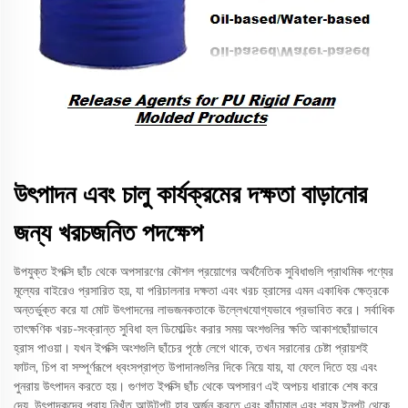
উৎপাদন এবং চালু কার্যক্রমের দক্ষতা বাড়ানোর
জন্য খরচজনিত পদক্ষেপ
উপযুক্ত ইপক্সি ছাঁচ থেকে অপসারণের কৌশল প্রয়োগের অর্থনৈতিক সুবিধাগুলি প্রাথমিক পণ্যের
মূল্যের বাইরেও প্রসারিত হয়, যা পরিচালনার দক্ষতা এবং খরচ হ্রাসের এমন একাধিক ক্ষেত্রকে
অন্তর্ভুক্ত করে যা মোট উৎপাদনের লাভজনকতাকে উল্লেখযোগ্যভাবে প্রভাবিত করে। সর্বাধিক
তাৎক্ষণিক খরচ-সংক্রান্ত সুবিধা হল ডিমোল্ডিং করার সময় অংশগুলির ক্ষতি আকাশছোঁয়াভাবে
হ্রাস পাওয়া। যখন ইপক্সি অংশগুলি ছাঁচের পৃষ্ঠে লেগে থাকে, তখন সরানোর চেষ্টা প্রায়শই
ফাটল, চিপ বা সম্পূর্ণরূপে ধ্বংসপ্রাপ্ত উপাদানগুলির দিকে নিয়ে যায়, যা ফেলে দিতে হয় এবং
পুনরায় উৎপাদন করতে হয়। গুণগত ইপক্সি ছাঁচ থেকে অপসারণ এই অপচয় ধারাকে শেষ করে
দেয়, উৎপাদকদের প্রায় নিখুঁত আউটপুট হার অর্জন করতে এবং কাঁচামাল এবং শ্রম ইনপুট থেকে