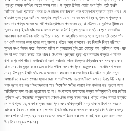
প্রাপ্ত মানকে সর্বাধিক করতে সক্ষম করে। উপযুক্ত রিলিজ এজেন্ট যখন টুলিং পৃষ্ঠে ইপক্সি
আঠালো হওয়া প্রতিরোধ করে তখন ছাঁচের রক্ষণাবেক্ষণ খরচ উল্লেখযোগ্যভাবে হ্রাস পায়। যে
ছাঁচগুলি পুনরাবৃত্ত আঠালো সমস্যার সম্মুখীন হয় তাদের ঘন ঘন পরিষ্কার, পৃষ্ঠতল পুনরুদ্ধার
এবং শেষ পর্যন্ত অনেক আগেই প্রতিস্থাপনের প্রয়োজন হয়, যা সঠিকভাবে সুরক্ষিত টুলিংয়ের
তুলনায় হয়। ইপক্সি ছাঁচ থেকে অপসারণ দ্বারা তৈরি সুরক্ষামূলক বাধা ছাঁচের পৃষ্ঠে রাসায়নিক
আক্রমণ এবং যান্ত্রিক ক্ষতি প্রতিরোধ করে, যা অসুরক্ষিত অপারেশনের তুলনায় দুই থেকে পাঁচ
গুণ বেশি সময়ের জন্য টুলের আয়ু বাড়ায়। ছাঁচের আয়ু বাড়ানোর এই বিষয়টি বিপুল পরিমাণে
মূলধন সঞ্চয় নির্দেশ করে, বিশেষত জটিল বা বৃহদায়তন টুলিংয়ের ক্ষেত্রে যার প্রতিস্থাপনের খরচ
দশ বা শত হাজার ডলার হতে পারে। উৎপাদন প্রক্রিয়া জুড়ে শ্রম দক্ষতার উন্নতি একাধিক
উপায়ে প্রকাশ পায়। অপারেটররা অংশ সরানোর কাজে উল্লেখযোগ্যভাবে কম সময় ব্যয় করে,
যা তাদের মান যুক্ত কাজ যেমন গুণমান পরীক্ষা এবং প্রক্রিয়া অনুকূলকরণে মনোনিবেশ করতে
দেয়। উপযুক্ত ইপক্সি ছাঁচ থেকে অপসারণ ব্যবহার করা হলে স্থির ডিমোল্ডিং পদ্ধতি নতুন
অপারেটরদের দ্রুত শেখার সুযোগ দেয়, যা প্রশিক্ষণের প্রয়োজনীয়তা কমায়। ইনভেন্টরি বহনের
খরচ হ্রাস পায় কারণ উৎপাদকদের আর ডিমোল্ডিং ক্ষতির কারণে উচ্চ বর্জনের হার পূরণের জন্য
অতিরিক্ত স্টক রাখার প্রয়োজন হয় না। উৎপাদনের ফলাফলের উন্নত ভবিষ্যদ্বাণী করা চাহিদা
পূর্বাভাস এবং ইনভেন্টরি অনুকূলকরণ কৌশলগুলির জন্য সক্ষম করে। শক্তি খরচও দক্ষতা উন্নতি
থেকে উপকৃত হয়, কারণ চক্রের সময় স্থির এবং ভবিষ্যদ্বাণীযোগ্য থাকলে উৎপাদন সরঞ্জাম
আরও কার্যকরভাবে কাজ করে। গুণগত ইপক্সি ছাঁচ থেকে অপসারণ ব্যবস্থায় বিনিয়োগের জন্য
মাসের পরিবর্তে সপ্তাহের মধ্যে ফেরতের সময় পরিমাপ করা হয়, যা এই খরচ হ্রাস এবং দক্ষতা
উন্নতির সংযুক্ত প্রভাব।