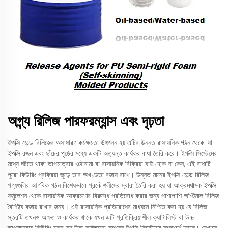
অগ্ন্য রিলিজ পারফরম্যান্স এবং দৃঢ়তা
ইপক্সি মোল্ড রিলিজের অসাধারণ কর্মক্ষমতা উৎপন্ন হয় এটির উন্নত রাসায়নিক গঠন থেকে, যা
ইপক্সি রজন এবং ছাঁচের পৃষ্ঠের মধ্যে একটি অত্যন্ত কার্যকর বাধা তৈরি করে। ইপক্সি সিস্টেমের
মধ্যে ঘটতে থাকা তাপমাত্রার ওঠানামা বা রাসায়নিক বিক্রিয়া যাই হোক না কেন, এই বাধাটি
পুরো কিউরিং প্রক্রিয়া জুড়ে তার অখণ্ডতা বজায় রাখে। উন্নত মানের ইপক্সি মোল্ড রিলিজ
পণ্যগুলির আণবিক গঠন বিশেষভাবে প্রকৌশলীদের দ্বারা তৈরি করা হয় যা আক্রমণাত্মক ইপক্সি
ফর্মুলেশন থেকে রাসায়নিক আক্রমণের বিরুদ্ধে প্রতিরোধ করার জন্য পাশাপাশি অপ্টিমাল রিলিজ
বৈশিষ্ট্য বজায় রাখার জন্য। এই রাসায়নিক প্রতিরোধের মাধ্যমে নিশ্চিত করা হয় যে রিলিজ
স্তরটি তখনও অক্ষত ও কার্যকর থাকে যখন এটি প্রতিক্রিয়াশীল ক্যাটালিস্ট বা উচ্চ