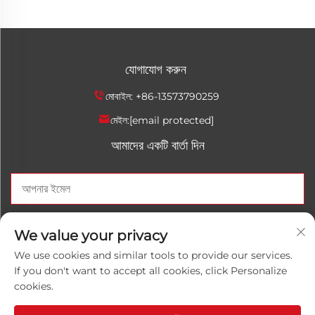
যোগাযোগ করুন
মোবাইল:
+86-13573790259
মেইল:
[email protected]
আমাদের একটি বার্তা দিন
এখন পাঠান
We value your privacy
We use cookies and similar tools to provide our services.
If you don't want to accept all cookies, click Personalize
cookies.
কপিরাইট © 2025 চীনা শানড়োং লুওয়ানহোং রাসায়নিক কো., লিমিটেড। সব অধিকার
সংরক্ষিত।
গোপনীয়তা নীতি