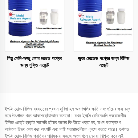
পিয়ু সেমি-ঋজ্জু ফোম মল্ডেড পণ্যের
জুতা মোল্ডেড পণ্যের জন্য রিলিজ
জন্য মুক্তি এজেন্ট
এজেন্ট
ইপক্সি মোল্ড রিলিজ ব্যবহারের প্রধান সুবিধা হল অংশগুলির ক্ষতি এবং ছাঁচের ক্ষয় বন্ধ
করে উৎপাদন খরচ আকাশছোঁয়াভাবে কমানো। যখন ইপক্সি রেজিনগুলি প্রয়োজনীয়
রিলিজ এজেন্ট ছাড়াই সরাসরি ছাঁচের তলের বিপরীতে শক্ত হয়, তখন ফলস্বরূপ
আঠালো উভয় শেষ করা অংশটি এবং দামী সরঞ্জামগুলিকে ধ্বংস করতে পারে। গুণগত
ইপক্সি মোল্ড রিলিজ প্রতিবার পরিষ্কার, সহজে অংশ খুলে নেওয়া নিশ্চিত করে এই