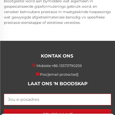
blootgestel word aan bymiddels wat algemeen in
gespesialiseerde gipsformulerings gebruik word, en
verseker betroubare prestasie in maatgeskinde toepassings
wat gewysigde afgietselmateriale benodig vir spesifieke
prestasie-eienskappe of estetiese vereistes.
KONTAK ONS
Mobiele:
+86-13573790259
Pos:
[email protected]
LAAT ONS 'N BOODSKAP
STURF NUUT