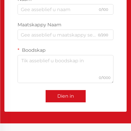
0/100
Maatskappy Naam
0/200
Boodskap
0/1000
Dien in