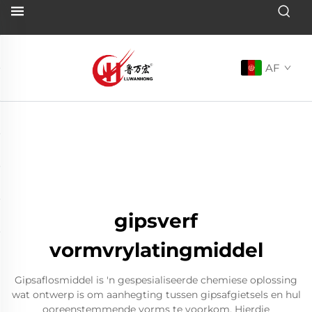
AF
gipsverf
vormvrylatingmiddel
Gipsaflosmiddel is 'n gespesialiseerde chemiese oplossing
wat ontwerp is om aanhegting tussen gipsafgietsels en hul
ooreenstemmende vorms te voorkom. Hierdie