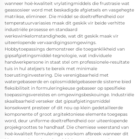
wanneer hoë-kwaliteit vrylatingmiddels die frustrasie wat
geassosieer word met beskadigde afgietsels en vasgehegte
matrikse, elimineer. Die middel se doeltreffendheid oor
temperatuurvariasies maak dit geskik vir beide verhitte
industriële prosesse en standaard
werkswinkelomstandighede, wat dit geskik maak vir
uiteenlopende vervaardigingsomgewings.
Hobbytoepassings demonstreer die toeganklikheid van
gipsafgietingsmiddel-tegnologie, wat individuele
handwerkpersone in staat stel om professionele-resultate
tuis in hul ateljee's te bereik met minimale
toerustinginvestering. Die verenigbaarheid met
watergebaseerde en oplosmiddelgebaseerde sisteme bied
fleksibiliteit in formuleringkeuse gebaseer op spesifieke
toepassingsvereistes en omgewingsbeskouinge. Industriële
skaalbaarheid verseker dat gipsafgietingsmiddel
konsekwent presteer of dit nou op klein gedetailleerde
komponente of groot argitektoniese elemente toegepas
word, deur uniforme doeltreffendheid oor uiteenlopende
projekgroottes te handhaaf. Die chemiese weerstand van
hoë-kwaliteit formuleringe voorkom afbreek wanneer dit