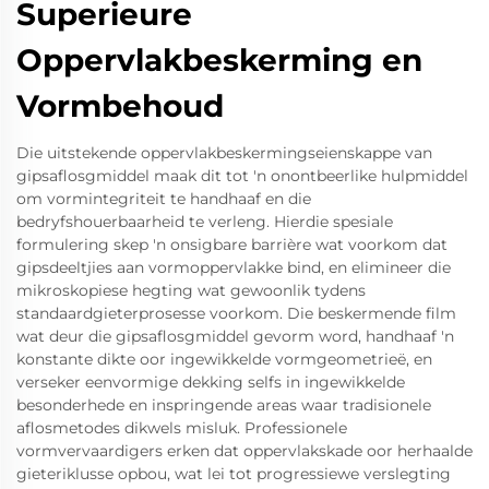
Superieure
Oppervlakbeskerming en
Vormbehoud
Die uitstekende oppervlakbeskermingseienskappe van
gipsaflosgmiddel maak dit tot 'n onontbeerlike hulpmiddel
om vormintegriteit te handhaaf en die
bedryfshouerbaarheid te verleng. Hierdie spesiale
formulering skep 'n onsigbare barrière wat voorkom dat
gipsdeeltjies aan vormoppervlakke bind, en elimineer die
mikroskopiese hegting wat gewoonlik tydens
standaardgieterprosesse voorkom. Die beskermende film
wat deur die gipsaflosgmiddel gevorm word, handhaaf 'n
konstante dikte oor ingewikkelde vormgeometrieë, en
verseker eenvormige dekking selfs in ingewikkelde
besonderhede en inspringende areas waar tradisionele
aflosmetodes dikwels misluk. Professionele
vormvervaardigers erken dat oppervlakskade oor herhaalde
gieteriklusse opbou, wat lei tot progressiewe verslegting