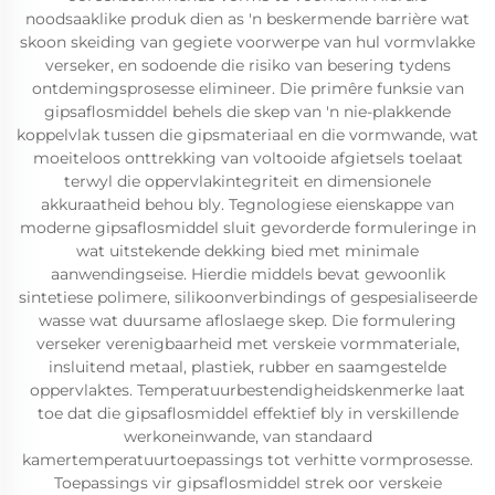
noodsaaklike produk dien as 'n beskermende barrière wat
skoon skeiding van gegiete voorwerpe van hul vormvlakke
verseker, en sodoende die risiko van besering tydens
ontdemingsprosesse elimineer. Die primêre funksie van
gipsaflosmiddel behels die skep van 'n nie-plakkende
koppelvlak tussen die gipsmateriaal en die vormwande, wat
moeiteloos onttrekking van voltooide afgietsels toelaat
terwyl die oppervlakintegriteit en dimensionele
akkuraatheid behou bly. Tegnologiese eienskappe van
moderne gipsaflosmiddel sluit gevorderde formuleringe in
wat uitstekende dekking bied met minimale
aanwendingseise. Hierdie middels bevat gewoonlik
sintetiese polimere, silikoonverbindings of gespesialiseerde
wasse wat duursame afloslaege skep. Die formulering
verseker verenigbaarheid met verskeie vormmateriale,
insluitend metaal, plastiek, rubber en saamgestelde
oppervlaktes. Temperatuurbestendigheidskenmerke laat
toe dat die gipsaflosmiddel effektief bly in verskillende
werkoneinwande, van standaard
kamertemperatuurtoepassings tot verhitte vormprosesse.
Toepassings vir gipsaflosmiddel strek oor verskeie