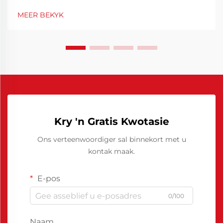
vervaardigers regoor die wêreld weens sy unieke
MEER BEKYK
kombinasie van hoë werkverrigting en koste-
effektiwiteit. Soos industrieë...
Kry 'n Gratis Kwotasie
Ons verteenwoordiger sal binnekort met u
kontak maak.
E-pos
0/100
Naam