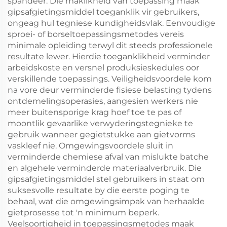
spandeer. Die maklikheid van toepassing maak
gipsafgietingsmiddel toeganklik vir gebruikers,
ongeag hul tegniese kundigheidsvlak. Eenvoudige
sproei- of borseltoepassingsmetodes vereis
minimale opleiding terwyl dit steeds professionele
resultate lewer. Hierdie toeganklikheid verminder
arbeidskoste en versnel produksieskedules oor
verskillende toepassings. Veiligheidsvoordele kom
na vore deur verminderde fisiese belasting tydens
ontdemelingsoperasies, aangesien werkers nie
meer buitensporige krag hoef toe te pas of
moontlik gevaarlike verwyderingstegnieke te
gebruik wanneer gegietstukke aan gietvorms
vaskleef nie. Omgewingsvoordele sluit in
verminderde chemiese afval van mislukte batche
en algehele verminderde materiaalverbruik. Die
gipsafgietingsmiddel stel gebruikers in staat om
suksesvolle resultate by die eerste poging te
behaal, wat die omgewingsimpak van herhaalde
gietprosesse tot 'n minimum beperk.
Veelsoortigheid in toepassingsmetodes maak