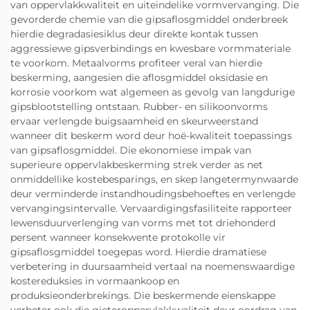
van oppervlakkwaliteit en uiteindelike vormvervanging. Die
gevorderde chemie van die gipsaflosgmiddel onderbreek
hierdie degradasiesiklus deur direkte kontak tussen
aggressiewe gipsverbindings en kwesbare vormmateriale
te voorkom. Metaalvorms profiteer veral van hierdie
beskerming, aangesien die aflosgmiddel oksidasie en
korrosie voorkom wat algemeen as gevolg van langdurige
gipsblootstelling ontstaan. Rubber- en silikoonvorms
ervaar verlengde buigsaamheid en skeurweerstand
wanneer dit beskerm word deur hoë-kwaliteit toepassings
van gipsaflosgmiddel. Die ekonomiese impak van
superieure oppervlakbeskerming strek verder as net
onmiddellike kostebesparings, en skep langetermynwaarde
deur verminderde instandhoudingsbehoeftes en verlengde
vervangingsintervalle. Vervaardigingsfasiliteite rapporteer
lewensduurverlenging van vorms met tot driehonderd
persent wanneer konsekwente protokolle vir
gipsaflosgmiddel toegepas word. Hierdie dramatiese
verbetering in duursaamheid vertaal na noemenswaardige
kostereduksies in vormaankoop en
produksieonderbrekings. Die beskermende eienskappe