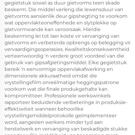
gegietstuk sowel as duur gietvorms teen skade
beskerm. Die middel verleng die lewensduur van
gietvorms aansienlik deur gipshegting te voorkom
wat oppervlakteoneffenhede en slytplekke op
gietvormwande kan veroorsaak. Hierdie
beskerming lei tot laer koste vir vervanging van
gietvorms en verbeterde opbrengs op belegging vir
vervaardigingsoperasies. Kwaliteitskonsekwentheid
verteenwoordig 'n verdere groot voordeel van die
gebruik van gipsafgietingsmiddel. Elke gegietstuk
bereik 'n eenvormige oppervlakafwerking en
dimensionele akkuraatheid omdat die
vrystellingsfilm onreëlmatige heggingspatrone
voorkom wat die finale produkgehalte kan
kompromitteer. Professionele werkswinkels
rapporteer beduidende verbeteringe in produksie-
effektiwiteit wanneer behoorlike
vrystellingsmiddelprotokolle geïmplementeer
word, aangesien werkers minder tyd aan
herstelwerk en vervanging van beskadigde stukke