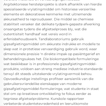
Argitektoniese herstelprojekte is sterk afhanklik van hierdie
spesialiseerde vrylatingmiddel om historiese versierlike
elemente en dekoratiewe kenmerke met uitnemende
akkuraatheid te reprouduseer. Die middel se chemiese
stabiliteit verseker dat delikate tydperk-gepaste afwerking
onaangetas tydens die afgietselproses bly, wat die
outentisiteit handhaaf wat vereis word in
erfenisbehoudswerk. Tandlaboratoriums gebruik
gipsafgietingsmiddel om akkurate indrukke en modelle te
skep wat in protetiese vervaardiging gebruik word, waar
dimensionele presisie 'n direkte impak op pasiëntgerief en
behandelingsukses het. Die biokompatibele formuleringe
wat beskikbaar is in professionele gipsafgietingsmiddel-
produkte, voldoen aan streng mediese industrie-standaarde
terwyl dit steeds uitstekende vrylatingvermoë behou.
Opvoedkundige instellings profiteer aansienlik van die
gebruikersvriendelike eienskappe van moderne
gipsafgietingsmiddel-formuleringe, wat studente in staat
stel om op kreatiewe ontwikkeling te fokus eerder as
tegniese afgietselprobleme. Kunskole rapporteer
verbeterde studentetevredenheid en leeruitkomste