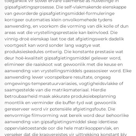
toeganklik vir sowel ervare vakmense as nuwelinge in
gipsafgietingsprosesse. Die self-vlakmakende eienskappe
van gevorderde gipsafgietingsmiddel-formuleringe
korrigeer outomaties klein onvolkomehede tydens
aanwending, en voorkom die vorming van dik kolle of dun
areas wat die vrystellingsprestasie kan beïnvloed. Die
vinnig-droë eienskap laat toe dat afgietingswerk dadelik
voortgesit kan word sonder lang wagtye wat
produksieskedules ontwrig. Die konstante prestasie wat
deur hoë-kwaliteit gipsafgietingsmiddel gelewer word,
elimineer die raaiskoot wat gewoonlik met die keuse en
aanwending van vrystellingsmiddels geassosieer word. Elke
aanwending lewer voorspelbare resultate, ongeag
omgewings-temperatuurvariasies, vogtigheidsvlakke of
saamgestelde van die matriksmateriaal. Hierdie
betroubaarheid maak akkurate produksiebeplanning
moontlik en verminder die buffer-tyd wat gewoonlik
gereserveer word vir potensiële afgietingsfoute. Die
eenvormige filmvorming wat bereik word deur behoorlike
aanwending van gipsafgietingsmiddel skep identiese
oppervlaktoestande oor die hele matriksoppervlak, en
verseker dat die kragvereistes vir uittrekking konstant bly