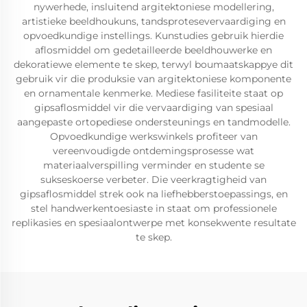
nywerhede, insluitend argitektoniese modellering,
artistieke beeldhoukuns, tandsprotesevervaardiging en
opvoedkundige instellings. Kunstudies gebruik hierdie
aflosmiddel om gedetailleerde beeldhouwerke en
dekoratiewe elemente te skep, terwyl boumaatskappye dit
gebruik vir die produksie van argitektoniese komponente
en ornamentale kenmerke. Mediese fasiliteite staat op
gipsaflosmiddel vir die vervaardiging van spesiaal
aangepaste ortopediese ondersteunings en tandmodelle.
Opvoedkundige werkswinkels profiteer van
vereenvoudigde ontdemingsprosesse wat
materiaalverspilling verminder en studente se
sukseskoerse verbeter. Die veerkragtigheid van
gipsaflosmiddel strek ook na liefhebberstoepassings, en
stel handwerkentoesiaste in staat om professionele
replikasies en spesiaalontwerpe met konsekwente resultate
te skep.