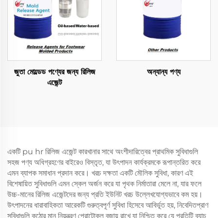
জুতা মোল্ডেড পণ্যের জন্য রিলিজ
অন্যান্য পণ্য
এজেন্ট
একটি pu hr রিলিজ এজেন্ট কারখানার সাথে অংশীদারিত্বের প্রাথমিক সুবিধাগুলি
সহজ পণ্য অধিগ্রহণের বাইরেও বিস্তৃত, যা উৎপাদন কার্যক্রমকে রূপান্তরিত করে
এমন ব্যাপক সমাধান প্রদান করে। খরচ দক্ষতা একটি মৌলিক সুবিধা, কারণ এই
বিশেষায়িত সুবিধাগুলি এমন স্কেল অর্জন করে যা পৃথক নির্মাতারা মেলে না, যার ফলে
উচ্চ-মানের রিলিজ এজেন্টদের জন্য প্রতি ইউনিট খরচ উল্লেখযোগ্যভাবে কম হয়।
উৎপাদনের ধারাবাহিকতা আরেকটি গুরুত্বপূর্ণ সুবিধা হিসেবে আবির্ভূত হয়, নিবেদিতপ্রাণ
সুবিধাগুলি কঠোর মান নিয়ন্ত্রণ প্রোটোকল বজায় রাখে যা নিশ্চিত করে যে প্রতিটি ব্যাচ