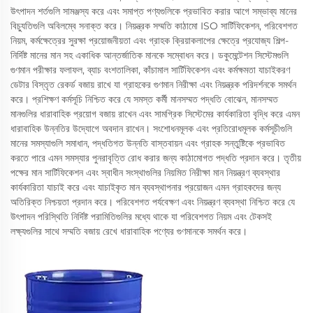
উৎপাদন শর্তগুলি সামঞ্জস্য করে এবং সমাপ্ত পণ্যগুলিকে প্রভাবিত করার আগে সম্ভাব্য মানের
বিচ্যুতিগুলি অবিলম্বে সনাক্ত করে। নিয়ন্ত্রক সম্মতি কাঠামো ISO সার্টিফিকেশন, পরিবেশগত
নিয়ম, কর্মক্ষেত্রের সুরক্ষা প্রয়োজনীয়তা এবং গ্রাহক ক্রিয়াকলাপের ক্ষেত্রে প্রযোজ্য শিল্প-
নির্দিষ্ট মানের মান সহ একাধিক আন্তর্জাতিক মানকে সম্বোধন করে। ডকুমেন্টেশন সিস্টেমগুলি
গুণমান পরীক্ষার ফলাফল, ব্যাচ বংশতালিকা, কাঁচামাল সার্টিফিকেশন এবং কর্মক্ষমতা যাচাইকরণ
ডেটার বিস্তৃত রেকর্ড বজায় রাখে যা গ্রাহকের গুণমান নিরীক্ষা এবং নিয়ন্ত্রক পরিদর্শনকে সমর্থন
করে। প্রশিক্ষণ কর্মসূচি নিশ্চিত করে যে সমস্ত কর্মী মানসম্মত পদ্ধতি বোঝেন, মানসম্মত
মানগুলির ধারাবাহিক প্রয়োগ বজায় রাখেন এবং সামগ্রিক সিস্টেমের কার্যকারিতা বৃদ্ধি করে এমন
ধারাবাহিক উন্নতির উদ্যোগে অবদান রাখেন। সংশোধনমূলক এবং প্রতিরোধমূলক কর্মসূচীগুলি
মানের সমস্যাগুলি সমাধান, পদ্ধতিগত উন্নতি বাস্তবায়ন এবং গ্রাহক সন্তুষ্টিকে প্রভাবিত
করতে পারে এমন সমস্যার পুনরাবৃত্তি রোধ করার জন্য কাঠামোগত পদ্ধতি প্রদান করে। তৃতীয়
পক্ষের মান সার্টিফিকেশন এবং স্বাধীন সংস্থাগুলির নিয়মিত নিরীক্ষা মান নিয়ন্ত্রণ ব্যবস্থার
কার্যকারিতা যাচাই করে এবং যাচাইকৃত মান ব্যবস্থাপনার প্রয়োজন এমন গ্রাহকদের জন্য
অতিরিক্ত নিশ্চয়তা প্রদান করে। পরিবেশগত পর্যবেক্ষণ এবং নিয়ন্ত্রণ ব্যবস্থা নিশ্চিত করে যে
উৎপাদন পরিস্থিতি নির্দিষ্ট পরামিতিগুলির মধ্যে থাকে যা পরিবেশগত নিয়ম এবং টেকসই
লক্ষ্যগুলির সাথে সম্মতি বজায় রেখে ধারাবাহিক পণ্যের গুণমানকে সমর্থন করে।