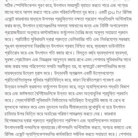
সঠিক স্পেসিফিকেশন পূরণ করে, উৎপাদন সময়সূচী ব্যাহত করতে পারে এবং পণ্যের
মানের সাথে আপস করতে পারে এমন পরিবর্তনশীলতা দূর করে। একটি pu hr রিলিজ
এজেন্ট কারখানার মাধ্যমে উপলব্ধ প্রযুক্তিগত দক্ষতা প্রয়োগ পদ্ধতিগুলি অপ্টিমাইজ
করার জন্য, উৎপাদন চ্যালেঞ্জগুলির সমস্যা সমাধানের জন্য এবং নির্দিষ্ট অপারেশনাল
প্রয়োজনীয়তা অনুসারে কাস্টমাইজড ফর্মুলেশন তৈরির জন্য অমূল্য সহায়তা প্রদান
করে। প্রতিষ্ঠিত সুবিধাগুলি দ্বারা প্রদত্ত ডেলিভারির গতি এবং নির্ভরযোগ্য সরবরাহ
শৃঙ্খল ব্যবস্থাপনা নিরবচ্ছিন্ন উৎপাদন প্রবাহ নিশ্চিত করে, ব্যয়বহুল ডাউনটাইম
প্রতিরোধ করে এবং উৎপাদন গতি বজায় রাখে। বিস্তৃত বর্জ্য ব্যবস্থাপনা ব্যবস্থা,
সুরক্ষা প্রোটোকল এবং নিয়ন্ত্রক আনুগত্য বজায় রাখে এমন পেশাদার সুবিধাগুলির সাথে
কাজ করার সময় পরিবেশগত সম্মতি সরলীকৃত হয়, যা ক্লায়েন্ট কোম্পানিগুলির জন্য
দায়বদ্ধতার উদ্বেগ হ্রাস করে। উদ্ভাবনী অ্যাক্সেস একটি উল্লেখযোগ্য
প্রতিযোগিতামূলক সুবিধার প্রতিনিধিত্ব করে, কারণ নিবেদিতপ্রাণ গবেষণা এবং
উন্নয়ন দলগুলি ক্রমাগত ফর্মুলেশন উন্নত করে, নতুন অ্যাপ্লিকেশন পদ্ধতি বিকাশ
করে এবং কর্মক্ষমতা বৈশিষ্ট্যগুলিকে উন্নত করে এমন অত্যাধুনিক প্রযুক্তি প্রবর্তন
করে। স্কেলেবিলিটি সুবিধাগুলি নির্মাতাদের অতিরিক্ত ইনভেন্টরি বজায় না রেখে বা
মূলধনকে আবদ্ধ করে এমন ন্যূনতম অর্ডার সীমাবদ্ধতার মুখোমুখি না হয়ে উৎপাদন
চাহিদার উপর ভিত্তি করে অর্ডারের পরিমাণ সামঞ্জস্য করতে দেয়। কারখানা
বিশেষজ্ঞদের দ্বারা প্রদত্ত প্রযুক্তিগত প্রশিক্ষণ এবং অ্যাপ্লিকেশন সহায়তা
উৎপাদনকারী দলগুলিকে ব্যবহারের কৌশলগুলি অপ্টিমাইজ করতে, অপচয় কমাতে এবং
রিলিজ এজেন্ট অ্যাপ্লিকেশনগুলির কার্যকারিতা সর্বাধিক করতে সহায়তা করে। পেশাদার