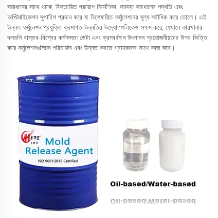
সমাধানের সাথে থাকে, বিস্তারিত প্রয়োগ নির্দেশিকা, সমস্যা সমাধানের পদ্ধতি এবং
অপ্টিমাইজেশন সুপারিশ প্রদান করে যা বিশেষায়িত ফর্মুলেশনের মূল্য সর্বাধিক করে তোলে। এই
উন্নত ফর্মুলেশন প্রযুক্তি ক্রমাগত উন্নতির উদ্যোগগুলিকেও সক্ষম করে, যেখানে কারখানার
দলগুলি বাস্তব-বিশ্বের কর্মক্ষমতা ডেটা এবং ক্রমবর্ধমান উৎপাদন প্রয়োজনীয়তার উপর ভিত্তি
করে ফর্মুলেশনগুলিকে পরিমার্জন এবং উন্নত করতে গ্রাহকদের সাথে কাজ করে।