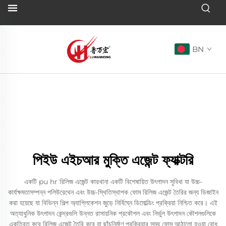
BN
পিইউ এইচআর মুক্তি এজেন্ট ফ্যাক্টরি
একটি pu hr রিলিজ এজেন্ট কারখানা একটি বিশেষায়িত উৎপাদন সুবিধা যা উচ্চ-
কার্যক্ষমতাসম্পন্ন পলিউরেথেন এবং উচ্চ-স্থিতিস্থাপক ফোম রিলিজ এজেন্ট তৈরির জন্য ডিজাইন
করা হয়েছে যা বিভিন্ন শিল্প অ্যাপ্লিকেশন জুড়ে নির্বিঘ্নে ডিমোল্ডিং প্রক্রিয়া নিশ্চিত করে। এই
অত্যাধুনিক উৎপাদন কেন্দ্রগুলি উন্নত রাসায়নিক প্রকৌশল এবং নির্ভুল উৎপাদন কৌশলগুলিকে
একত্রিত করে রিলিজ এজেন্ট তৈরি করে যা ছাঁচনির্মাণ প্রক্রিয়ার সময় ফোম আঠালো হওয়া রোধ