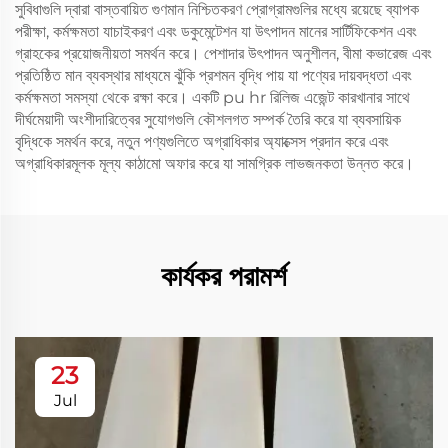
সুবিধাগুলি দ্বারা বাস্তবায়িত গুণমান নিশ্চিতকরণ প্রোগ্রামগুলির মধ্যে রয়েছে ব্যাপক
পরীক্ষা, কর্মক্ষমতা যাচাইকরণ এবং ডকুমেন্টেশন যা উৎপাদন মানের সার্টিফিকেশন এবং
গ্রাহকের প্রয়োজনীয়তা সমর্থন করে। পেশাদার উৎপাদন অনুশীলন, বীমা কভারেজ এবং
প্রতিষ্ঠিত মান ব্যবস্থার মাধ্যমে ঝুঁকি প্রশমন বৃদ্ধি পায় যা পণ্যের দায়বদ্ধতা এবং
কর্মক্ষমতা সমস্যা থেকে রক্ষা করে। একটি pu hr রিলিজ এজেন্ট কারখানার সাথে
দীর্ঘমেয়াদী অংশীদারিত্বের সুযোগগুলি কৌশলগত সম্পর্ক তৈরি করে যা ব্যবসায়িক
বৃদ্ধিকে সমর্থন করে, নতুন পণ্যগুলিতে অগ্রাধিকার অ্যাক্সেস প্রদান করে এবং
অগ্রাধিকারমূলক মূল্য কাঠামো অফার করে যা সামগ্রিক লাভজনকতা উন্নত করে।
কার্যকর পরামর্শ
23
Jul