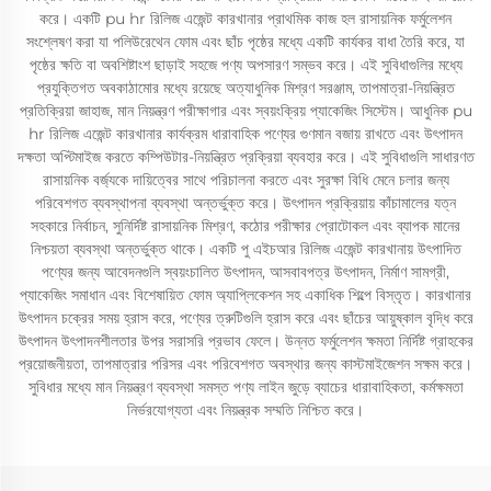
করে। একটি pu hr রিলিজ এজেন্ট কারখানার প্রাথমিক কাজ হল রাসায়নিক ফর্মুলেশন
সংশ্লেষণ করা যা পলিউরেথেন ফোম এবং ছাঁচ পৃষ্ঠের মধ্যে একটি কার্যকর বাধা তৈরি করে, যা
পৃষ্ঠের ক্ষতি বা অবশিষ্টাংশ ছাড়াই সহজে পণ্য অপসারণ সম্ভব করে। এই সুবিধাগুলির মধ্যে
প্রযুক্তিগত অবকাঠামোর মধ্যে রয়েছে অত্যাধুনিক মিশ্রণ সরঞ্জাম, তাপমাত্রা-নিয়ন্ত্রিত
প্রতিক্রিয়া জাহাজ, মান নিয়ন্ত্রণ পরীক্ষাগার এবং স্বয়ংক্রিয় প্যাকেজিং সিস্টেম। আধুনিক pu
hr রিলিজ এজেন্ট কারখানার কার্যক্রম ধারাবাহিক পণ্যের গুণমান বজায় রাখতে এবং উৎপাদন
দক্ষতা অপ্টিমাইজ করতে কম্পিউটার-নিয়ন্ত্রিত প্রক্রিয়া ব্যবহার করে। এই সুবিধাগুলি সাধারণত
রাসায়নিক বর্জ্যকে দায়িত্বের সাথে পরিচালনা করতে এবং সুরক্ষা বিধি মেনে চলার জন্য
পরিবেশগত ব্যবস্থাপনা ব্যবস্থা অন্তর্ভুক্ত করে। উৎপাদন প্রক্রিয়ায় কাঁচামালের যত্ন
সহকারে নির্বাচন, সুনির্দিষ্ট রাসায়নিক মিশ্রণ, কঠোর পরীক্ষার প্রোটোকল এবং ব্যাপক মানের
নিশ্চয়তা ব্যবস্থা অন্তর্ভুক্ত থাকে। একটি পু এইচআর রিলিজ এজেন্ট কারখানায় উৎপাদিত
পণ্যের জন্য আবেদনগুলি স্বয়ংচালিত উৎপাদন, আসবাবপত্র উৎপাদন, নির্মাণ সামগ্রী,
প্যাকেজিং সমাধান এবং বিশেষায়িত ফোম অ্যাপ্লিকেশন সহ একাধিক শিল্পে বিস্তৃত। কারখানার
উৎপাদন চক্রের সময় হ্রাস করে, পণ্যের ত্রুটিগুলি হ্রাস করে এবং ছাঁচের আয়ুষ্কাল বৃদ্ধি করে
উৎপাদন উৎপাদনশীলতার উপর সরাসরি প্রভাব ফেলে। উন্নত ফর্মুলেশন ক্ষমতা নির্দিষ্ট গ্রাহকের
প্রয়োজনীয়তা, তাপমাত্রার পরিসর এবং পরিবেশগত অবস্থার জন্য কাস্টমাইজেশন সক্ষম করে।
সুবিধার মধ্যে মান নিয়ন্ত্রণ ব্যবস্থা সমস্ত পণ্য লাইন জুড়ে ব্যাচের ধারাবাহিকতা, কর্মক্ষমতা
নির্ভরযোগ্যতা এবং নিয়ন্ত্রক সম্মতি নিশ্চিত করে।