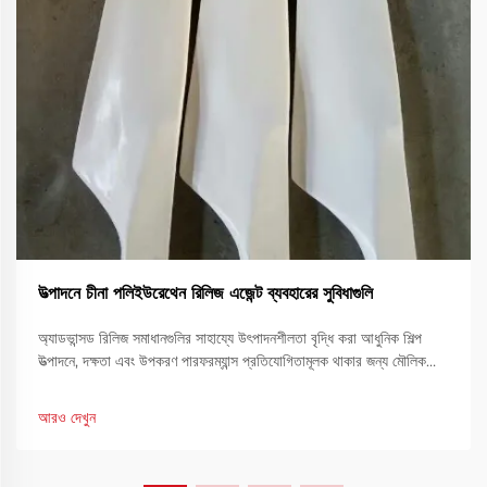
উত্পাদনে চীনা পলিইউরেথেন রিলিজ এজেন্ট ব্যবহারের সুবিধাগুলি
অ্যাডভান্সড রিলিজ সমাধানগুলির সাহায্যে উৎপাদনশীলতা বৃদ্ধি করা আধুনিক শিল্প
উত্পাদনে, দক্ষতা এবং উপকরণ পারফরম্যান্স প্রতিযোগিতামূলক থাকার জন্য মৌলিক
ভূমিকা পালন করে। উৎপাদন দক্ষতায় অবদানের জন্য অন্যতম প্রয়োজনীয় সরঞ্জাম হল
রিলিজ... ব্যবহার
আরও দেখুন