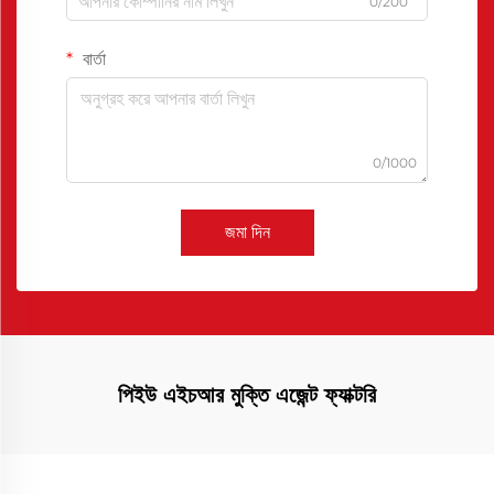
0/200
বার্তা
0/1000
জমা দিন
পিইউ এইচআর মুক্তি এজেন্ট ফ্যাক্টরি