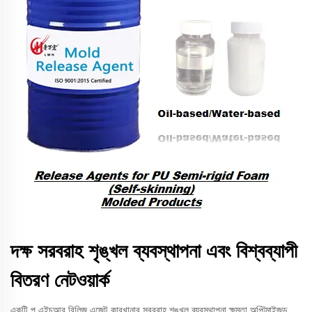
দক্ষ সরবরাহ শৃঙ্খল ব্যবস্থাপনা এবং বিশ্বব্যাপী
বিতরণ নেটওয়ার্ক
একটি পু এইচআর রিলিজ এজেন্ট কারখানার সরবরাহ শৃঙ্খল ব্যবস্থাপনা ক্ষমতা অপ্টিমাইজড