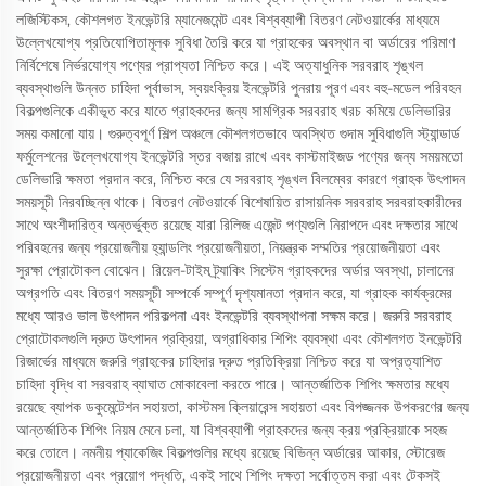
লজিস্টিকস, কৌশলগত ইনভেন্টরি ম্যানেজমেন্ট এবং বিশ্বব্যাপী বিতরণ নেটওয়ার্কের মাধ্যমে
উল্লেখযোগ্য প্রতিযোগিতামূলক সুবিধা তৈরি করে যা গ্রাহকের অবস্থান বা অর্ডারের পরিমাণ
নির্বিশেষে নির্ভরযোগ্য পণ্যের প্রাপ্যতা নিশ্চিত করে। এই অত্যাধুনিক সরবরাহ শৃঙ্খল
ব্যবস্থাগুলি উন্নত চাহিদা পূর্বাভাস, স্বয়ংক্রিয় ইনভেন্টরি পুনরায় পূরণ এবং বহু-মডেল পরিবহন
বিকল্পগুলিকে একীভূত করে যাতে গ্রাহকদের জন্য সামগ্রিক সরবরাহ খরচ কমিয়ে ডেলিভারির
সময় কমানো যায়। গুরুত্বপূর্ণ শিল্প অঞ্চলে কৌশলগতভাবে অবস্থিত গুদাম সুবিধাগুলি স্ট্যান্ডার্ড
ফর্মুলেশনের উল্লেখযোগ্য ইনভেন্টরি স্তর বজায় রাখে এবং কাস্টমাইজড পণ্যের জন্য সময়মতো
ডেলিভারি ক্ষমতা প্রদান করে, নিশ্চিত করে যে সরবরাহ শৃঙ্খল বিলম্বের কারণে গ্রাহক উৎপাদন
সময়সূচী নিরবচ্ছিন্ন থাকে। বিতরণ নেটওয়ার্কে বিশেষায়িত রাসায়নিক সরবরাহ সরবরাহকারীদের
সাথে অংশীদারিত্ব অন্তর্ভুক্ত রয়েছে যারা রিলিজ এজেন্ট পণ্যগুলি নিরাপদে এবং দক্ষতার সাথে
পরিবহনের জন্য প্রয়োজনীয় হ্যান্ডলিং প্রয়োজনীয়তা, নিয়ন্ত্রক সম্মতির প্রয়োজনীয়তা এবং
সুরক্ষা প্রোটোকল বোঝেন। রিয়েল-টাইম ট্র্যাকিং সিস্টেম গ্রাহকদের অর্ডার অবস্থা, চালানের
অগ্রগতি এবং বিতরণ সময়সূচী সম্পর্কে সম্পূর্ণ দৃশ্যমানতা প্রদান করে, যা গ্রাহক কার্যক্রমের
মধ্যে আরও ভাল উৎপাদন পরিকল্পনা এবং ইনভেন্টরি ব্যবস্থাপনা সক্ষম করে। জরুরি সরবরাহ
প্রোটোকলগুলি দ্রুত উৎপাদন প্রক্রিয়া, অগ্রাধিকার শিপিং ব্যবস্থা এবং কৌশলগত ইনভেন্টরি
রিজার্ভের মাধ্যমে জরুরি গ্রাহকের চাহিদার দ্রুত প্রতিক্রিয়া নিশ্চিত করে যা অপ্রত্যাশিত
চাহিদা বৃদ্ধি বা সরবরাহ ব্যাঘাত মোকাবেলা করতে পারে। আন্তর্জাতিক শিপিং ক্ষমতার মধ্যে
রয়েছে ব্যাপক ডকুমেন্টেশন সহায়তা, কাস্টমস ক্লিয়ারেন্স সহায়তা এবং বিপজ্জনক উপকরণের জন্য
আন্তর্জাতিক শিপিং নিয়ম মেনে চলা, যা বিশ্বব্যাপী গ্রাহকদের জন্য ক্রয় প্রক্রিয়াকে সহজ
করে তোলে। নমনীয় প্যাকেজিং বিকল্পগুলির মধ্যে রয়েছে বিভিন্ন অর্ডারের আকার, স্টোরেজ
প্রয়োজনীয়তা এবং প্রয়োগ পদ্ধতি, একই সাথে শিপিং দক্ষতা সর্বোত্তম করা এবং টেকসই