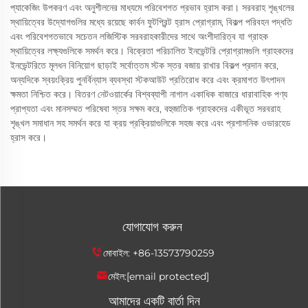
প্যাকেজিং উপকরণ এবং অনুশীলনের মাধ্যমে পরিবেশগত প্রভাব হ্রাস করা। সরবরাহ শৃঙ্খলের
স্থায়িত্বের উদ্যোগগুলির মধ্যে রয়েছে কার্বন ফুটপ্রিন্ট হ্রাস প্রোগ্রাম, বিকল্প পরিবহন পদ্ধতি
এবং পরিবেশগতভাবে সচেতন লজিস্টিক সরবরাহকারীদের সাথে অংশীদারিত্ব যা গ্রাহক
স্থায়িত্বের লক্ষ্যগুলিকে সমর্থন করে। বিক্রেতা পরিচালিত ইনভেন্টরি প্রোগ্রামগুলি গ্রাহকদের
ইনভেন্টরিতে মূলধন বিনিয়োগ ছাড়াই সর্বোত্তম স্টক স্তর বজায় রাখার বিকল্প প্রদান করে,
অন্যদিকে স্বয়ংক্রিয় পুনর্বিন্যাস ব্যবস্থা স্টকআউট প্রতিরোধ করে এবং ক্রমাগত উৎপাদন
ক্ষমতা নিশ্চিত করে। বিতরণ নেটওয়ার্কের বিশ্বব্যাপী নাগাল একাধিক বাজারে ধারাবাহিক পণ্য
প্রাপ্যতা এবং মানসম্মত পরিষেবা স্তর সক্ষম করে, বহুজাতিক গ্রাহকদের একীভূত সরবরাহ
শৃঙ্খল সমাধান সহ সমর্থন করে যা ক্রয় প্রক্রিয়াগুলিকে সহজ করে এবং প্রশাসনিক ওভারহেড
হ্রাস করে।
যোগাযোগ করুন
মোবাইল:
+86-13573790259
মেইল:
[email protected]
আমাদের একটি বার্তা দিন