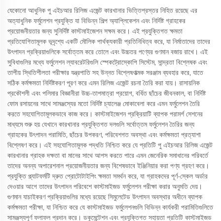
যেকোনো আধুনিক পু এইচআর রিলিজ এজেন্ট কারখানার ভিত্তিপ্রস্তর নিহিত রয়েছে এর
অত্যাধুনিক ফর্মুলেশন প্রযুক্তি যা বিভিন্ন শিল্প অ্যাপ্লিকেশন এবং নির্দিষ্ট গ্রাহকের
প্রয়োজনীয়তার জন্য সুনির্দিষ্ট কাস্টমাইজেশন সক্ষম করে। এই প্রযুক্তিগত ক্ষমতা
প্রতিযোগিতামূলক ভূদৃশ্যে একটি মৌলিক পার্থক্যকারী প্রতিনিধিত্ব করে, যা নির্মাতাদের তাদের
উৎপাদন প্রক্রিয়াগুলিকে সর্বোত্তম করে তোলে এবং উচ্চতর পণ্যের গুণমান বজায় রাখে। এই
সুবিধাগুলির মধ্যে ফর্মুলেশন ল্যাবরেটরিগুলি স্পেকট্রোস্কোপি সিস্টেম, সান্দ্রতা বিশ্লেষক এবং
তাপীয় স্থিতিশীলতা পরীক্ষার যন্ত্রপাতি সহ উন্নত বিশ্লেষণাত্মক সরঞ্জাম ব্যবহার করে, যাতে
সঠিক কর্মক্ষমতা নির্দিষ্টকরণ পূরণ করে এমন রিলিজ এজেন্ট রচনা তৈরি করা যায়। রাসায়নিক
প্রকৌশলী এবং পলিমার বিজ্ঞানীরা উচ্চ-তাপমাত্রা প্রয়োগ, বর্ধিত ছাঁচের জীবনকাল, বা নির্দিষ্ট
ফোম রসায়নের সাথে সামঞ্জস্যের মতো নির্দিষ্ট চ্যালেঞ্জ মোকাবেলা করে এমন ফর্মুলেশন তৈরি
করতে সহযোগিতামূলকভাবে কাজ করে। কাস্টমাইজেশন প্রক্রিয়াটি ব্যাপক পরামর্শ সেশনের
মাধ্যমে শুরু হয় যেখানে কারখানার প্রযুক্তিগত দলগুলি সর্বোত্তম ফর্মুলেশন তৈরির জন্য
গ্রাহকের উৎপাদন পরামিতি, ছাঁচের উপকরণ, পরিবেশগত অবস্থা এবং কর্মক্ষমতা প্রত্যাশা
বিশ্লেষণ করে। এই সহযোগিতামূলক পদ্ধতি নিশ্চিত করে যে প্রতিটি পু এইচআর রিলিজ এজেন্ট
কারখানার গ্রাহক দক্ষতা বা মানের সাথে আপস করতে পারে এমন জেনেরিক সমাধানের পরিবর্তে
তাদের অনন্য অপারেশনাল প্রয়োজনীয়তার জন্য বিশেষভাবে ইঞ্জিনিয়ার করা পণ্য গ্রহণ করে।
প্রযুক্তি প্ল্যাটফর্মটি দ্রুত প্রোটোটাইপিং ক্ষমতা সমর্থন করে, যা গ্রাহকদের পূর্ণ-স্কেল অর্ডার
দেওয়ার আগে তাদের উৎপাদন পরিবেশে কাস্টমাইজড ফর্মুলেশন পরীক্ষা করার অনুমতি দেয়।
গুণমান যাচাইকরণ প্রক্রিয়াগুলির মধ্যে রয়েছে সিমুলেটেড উৎপাদন অবস্থার অধীনে ব্যাপক
কর্মক্ষমতা পরীক্ষা, যা নিশ্চিত করে যে কাস্টমাইজড ফর্মুলেশনগুলি বিভিন্ন কার্যকরী পরামিতিগুলিতে
সামঞ্জস্যপূর্ণ ফলাফল প্রদান করে। ডকুমেন্টেশন এবং প্রযুক্তিগত সহায়তা প্রতিটি কাস্টমাইজড