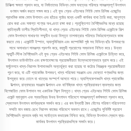
চিকিত্সা ক্ষমতা প্রদান করে, যা নির্মাতাদের বিভিন্ন ফোম ঘনত্বের পরিসরে সামঞ্জস্যপূর্ণ উৎপাদন
গুণমান অর্জন করতে সক্ষম করে। এই ফুড গ্রেড এইচআর পিইউ ফোম রিলিজ এজেন্টের
প্রাথমিক কাজ ফোম উপাদান এবং ছাঁচের পৃষ্ঠের মধ্যে একটি কার্যকর বাধা তৈরি করা, আনুগত্য
রোধ করা এবং সমাপ্ত পণ্যের অখণ্ডতা রক্ষা করা। প্রযুক্তিগত বৈশিষ্ট্যগুলির মধ্যে রয়েছে
ব্যতিক্রমী তাপীয় স্থিতিশীলতা, যা খাদ্য গ্রেড এইচআর পিইউ ফোম রিলিজ এজেন্টকে শিল্প
ফোম উৎপাদনে সাধারণত সম্মুখীন হওয়া বিস্তৃত তাপমাত্রার পরিসরে নির্ভরযোগ্যভাবে কাজ
করতে দেয়। এজেন্টটি ইস্পাত, অ্যালুমিনিয়াম এবং কম্পোজিট পৃষ্ঠ সহ বিভিন্ন ছাঁচ উপকরণের
সাথে অসাধারণ সামঞ্জস্য প্রদর্শন করে, বহুমুখী প্রয়োগের সম্ভাবনা নিশ্চিত করে। উন্নত
অ্যান্টি-স্টিক বৈশিষ্ট্যগুলি এই ফুড গ্রেড এইচআর পিইউ ফোম রিলিজ এজেন্টকে চিহ্নিত করে,
উৎপাদন ডাউনটাইম এবং রক্ষণাবেক্ষণের প্রয়োজনীয়তা উল্লেখযোগ্যভাবে হ্রাস করে। এই
ফর্মুলেশনে খাদ্য-নিরাপদ উপাদানগুলি অন্তর্ভুক্ত করা হয়েছে যা কঠোর নিয়ন্ত্রক প্রয়োজনীয়তা
পূরণ করে, যা এটি প্যাকেজিং উপকরণ, খাদ্য পরিষেবা সরঞ্জাম এবং ভোক্তা পণ্যগুলির জন্য
উপযুক্ত করে তোলে যা খাদ্যের সংস্পর্শে আসতে পারে। অ্যাপ্লিকেশনগুলি খাদ্য প্যাকেজিং
উত্পাদন, রান্নাঘরের সরঞ্জাম উত্পাদন এবং বাণিজ্যিক খাদ্য প্রক্রিয়াকরণ ব্যবস্থার জন্য
বিশেষায়িত ফোম উপাদান সহ একাধিক শিল্পে বিস্তৃত। খাদ্য গ্রেড এইচআর পিইউ ফোম রিলিজ
এজেন্ট ম্যানুয়াল এবং স্বয়ংক্রিয় উভয় উৎপাদন পরিবেশে সামঞ্জস্যপূর্ণ কর্মক্ষমতা প্রদান করে,
স্কেলেবল উৎপাদন কার্যক্রমকে সমর্থন করে। এর কম উদ্বায়ী জৈব যৌগের পরিমাণ পরিবেশগত
সম্মতি মান বজায় রেখে নিরাপদ কাজের পরিবেশে অবদান রাখে। এজেন্টের সুনির্দিষ্ট প্রয়োগ
বৈশিষ্ট্যগুলি ন্যূনতম বর্জ্য সহ সর্বোত্তম কভারেজ নিশ্চিত করে, বিভিন্ন উৎপাদন স্কেলে ব্যয়-
কার্যকর উৎপাদন প্রক্রিয়াগুলিকে সমর্থন করে।