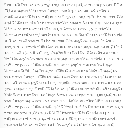
উৎপাদনকারী উৎপাদকদের জন্য পছন্দের পছন্দ করে তোলে। এই অসাধারণ অনুগত হওয়া FDA,
EU এবং অন্যান্য বৈশ্বিক খাদ্য নিরাপত্তা মানগুলি পূরণ করে এমন কঠোর পরীক্ষার
প্রোটোকল এবং সার্টিফিকেশন প্রক্রিয়া থেকে উদ্ভূত হয়। খাদ্য শ্রেণীর hr pu ফোম রিলিজ
এজেন্টটি চিকিত্সাকৃত পৃষ্ঠগুলি থেকে খাদ্য পণ্যগুলিতে কোনও ক্ষতিকর পদার্থ স্থানান্তর না হওয়া
নিশ্চিত করতে ব্যাপক অপসারণ পরীক্ষা করে, যা উৎপাদকদের তাদের চূড়ান্ত পণ্যগুলির
নিরাপত্তা প্রোফাইলে সম্পূর্ণ আত্মবিশ্বাস প্রদান করে। স্বাধীন পরীক্ষাগারের সার্টিফিকেশনগুলি
যাচাই করে যে এই খাদ্য শ্রেণীর hr pu ফোম রিলিজ এজেন্টে কেবল অনুমোদিত উপাদান
রয়েছে যা খাদ্য-সংস্পর্শের পরিস্থিতিতে ব্যবহারের সময় মানব স্বাস্থ্যের জন্য কোনও ঝুঁকি তৈরি
করে না। এই ফর্মুলেশনটি ভারী ধাতু, নিয়ন্ত্রণীয় সীমার ঊর্ধ্বে উদ্বায়ী জৈব যৌগ এবং সাধারণ
শিল্প রিলিজ এজেন্টগুলিতে পাওয়া যায় এমন অন্যান্য সম্ভাব্য ক্ষতিকর পদার্থগুলি বাদ দেয়। খাদ্য
শ্রেণীর hr pu ফোম রিলিজ এজেন্টের সাথে আসা ডকুমেন্টেশন প্যাকেজগুলিতে বিস্তৃত
নিরাপত্তা ডেটা শীট, নিয়ন্ত্রণীয় অনুগত সার্টিফিকেট এবং আবেদনের নির্দেশাবলী অন্তর্ভুক্ত
থাকে যা খাদ্য নিরাপত্তা সার্টিফিকেশন অর্জনের জন্য উৎপাদকদের অনুমোদন প্রক্রিয়াকে সহজ
করে। এই ব্যাপক ডকুমেন্টেশন সমর্থন নতুন পণ্যগুলির বাজারে আসার সময় কমায় এবং সরবরাহ
শৃঙ্খলের মাধ্যমে সম্পূর্ণ ট্রেসেবিলিটি নিশ্চিত করে। বিভিন্ন সংরক্ষণ শর্তাবলীর অধীনে এজেন্টের
স্থিতিশীলতার কারণে উৎপাদকরা বিস্তৃত উৎপাদন চক্রের মাধ্যমে গুণমান হ্রাস ছাড়াই ধ্রুবক
খাদ্য নিরাপত্তা অনুগত হওয়া বজায় রাখতে পারে। নিয়মিত ব্যাচ পরীক্ষা নিশ্চিত করে যে খাদ্য
শ্রেণীর hr pu ফোম রিলিজ এজেন্টের প্রতিটি শিপমেন্ট প্রতিষ্ঠিত বিশুদ্ধতার মান পূরণ করে, যা
গুণগত ব্যবস্থাপনা পদ্ধতির জন্য লট-নির্দিষ্ট বিশ্লেষণের সার্টিফিকেট সমর্থন করে। খাদ্য
প্রক্রিয়াকরণের পরিবেশে ব্যবহৃত পরিষ্কারক এবং কীটাণুমুক্তকরণ পদ্ধতির সাথে এজেন্টের
সামঞ্জস্যতা নিশ্চিত করে যে উৎপাদকরা রিলিজ এজেন্টের কার্যকারিতা ক্ষতিগ্রস্ত না করেই