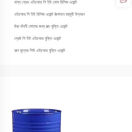
খাদ্য গ্রেড এইচআর পি ইউ ফোম রিলিজ এজেন্ট
এইচআর পি ইউ রিলিজ এজেন্ট উত্পাদনে বহুমুখী উন্নয়ন
উচ্চ বাঁধনী ফোমের জন্য মল্ড মুক্তি এজেন্ট
শ্রেষ্ঠ পি ইউ এইচআর মুক্তি এজেন্ট
অল্প মূল্যের পিউ এইচআর মুক্তি এজেন্ট