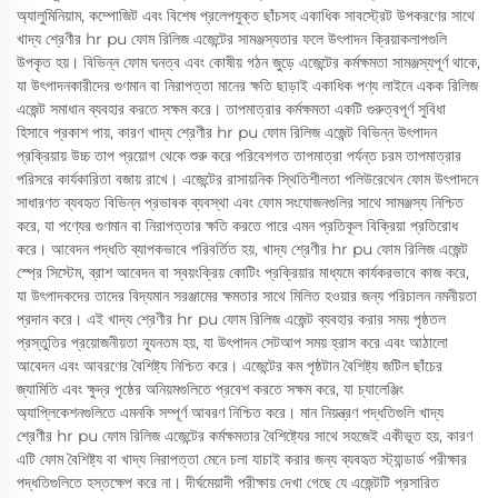
অ্যালুমিনিয়াম, কম্পোজিট এবং বিশেষ প্রলেপযুক্ত ছাঁচসহ একাধিক সাবস্ট্রেট উপকরণের সাথে
খাদ্য শ্রেণীর hr pu ফোম রিলিজ এজেন্টের সামঞ্জস্যতার ফলে উৎপাদন ক্রিয়াকলাপগুলি
উপকৃত হয়। বিভিন্ন ফোম ঘনত্ব এবং কোষীয় গঠন জুড়ে এজেন্টের কর্মক্ষমতা সামঞ্জস্যপূর্ণ থাকে,
যা উৎপাদনকারীদের গুণমান বা নিরাপত্তা মানের ক্ষতি ছাড়াই একাধিক পণ্য লাইনে একক রিলিজ
এজেন্ট সমাধান ব্যবহার করতে সক্ষম করে। তাপমাত্রার কর্মক্ষমতা একটি গুরুত্বপূর্ণ সুবিধা
হিসাবে প্রকাশ পায়, কারণ খাদ্য শ্রেণীর hr pu ফোম রিলিজ এজেন্ট বিভিন্ন উৎপাদন
প্রক্রিয়ায় উচ্চ তাপ প্রয়োগ থেকে শুরু করে পরিবেশগত তাপমাত্রা পর্যন্ত চরম তাপমাত্রার
পরিসরে কার্যকারিতা বজায় রাখে। এজেন্টের রাসায়নিক স্থিতিশীলতা পলিউরেথেন ফোম উৎপাদনে
সাধারণত ব্যবহৃত বিভিন্ন প্রভাবক ব্যবস্থা এবং ফোম সংযোজনগুলির সাথে সামঞ্জস্য নিশ্চিত
করে, যা পণ্যের গুণমান বা নিরাপত্তার ক্ষতি করতে পারে এমন প্রতিকূল বিক্রিয়া প্রতিরোধ
করে। আবেদন পদ্ধতি ব্যাপকভাবে পরিবর্তিত হয়, খাদ্য শ্রেণীর hr pu ফোম রিলিজ এজেন্ট
স্প্রে সিস্টেম, ব্রাশ আবেদন বা স্বয়ংক্রিয় কোটিং প্রক্রিয়ার মাধ্যমে কার্যকরভাবে কাজ করে,
যা উৎপাদকদের তাদের বিদ্যমান সরঞ্জামের ক্ষমতার সাথে মিলিত হওয়ার জন্য পরিচালন নমনীয়তা
প্রদান করে। এই খাদ্য শ্রেণীর hr pu ফোম রিলিজ এজেন্ট ব্যবহার করার সময় পৃষ্ঠতল
প্রস্তুতির প্রয়োজনীয়তা ন্যূনতম হয়, যা উৎপাদন সেটআপ সময় হ্রাস করে এবং আঠালো
আবেদন এবং আবরণের বৈশিষ্ট্য নিশ্চিত করে। এজেন্টের কম পৃষ্ঠটান বৈশিষ্ট্য জটিল ছাঁচের
জ্যামিতি এবং ক্ষুদ্র পৃষ্ঠের অনিয়মগুলিতে প্রবেশ করতে সক্ষম করে, যা চ্যালেঞ্জিং
অ্যাপ্লিকেশনগুলিতে এমনকি সম্পূর্ণ আবরণ নিশ্চিত করে। মান নিয়ন্ত্রণ পদ্ধতিগুলি খাদ্য
শ্রেণীর hr pu ফোম রিলিজ এজেন্টের কর্মক্ষমতার বৈশিষ্ট্যের সাথে সহজেই একীভূত হয়, কারণ
এটি ফোম বৈশিষ্ট্য বা খাদ্য নিরাপত্তা মেনে চলা যাচাই করার জন্য ব্যবহৃত স্ট্যান্ডার্ড পরীক্ষার
পদ্ধতিগুলিতে হস্তক্ষেপ করে না। দীর্ঘমেয়াদী পরীক্ষায় দেখা গেছে যে এজেন্টটি প্রসারিত