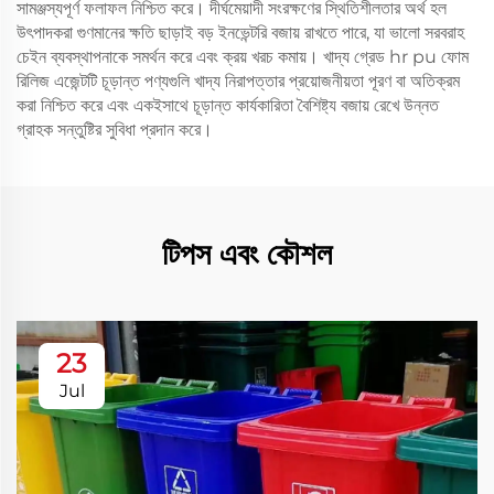
সামঞ্জস্যপূর্ণ ফলাফল নিশ্চিত করে। দীর্ঘমেয়াদী সংরক্ষণের স্থিতিশীলতার অর্থ হল
উৎপাদকরা গুণমানের ক্ষতি ছাড়াই বড় ইনভেন্টরি বজায় রাখতে পারে, যা ভালো সরবরাহ
চেইন ব্যবস্থাপনাকে সমর্থন করে এবং ক্রয় খরচ কমায়। খাদ্য গ্রেড hr pu ফোম
রিলিজ এজেন্টটি চূড়ান্ত পণ্যগুলি খাদ্য নিরাপত্তার প্রয়োজনীয়তা পূরণ বা অতিক্রম
করা নিশ্চিত করে এবং একইসাথে চূড়ান্ত কার্যকারিতা বৈশিষ্ট্য বজায় রেখে উন্নত
গ্রাহক সন্তুষ্টির সুবিধা প্রদান করে।
টিপস এবং কৌশল
23
Jul