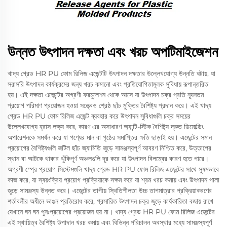
উন্নত উৎপাদন দক্ষতা এবং খরচ অপটিমাইজেশন
খাদ্য গ্রেড HR PU ফোম রিলিজ এজেন্টটি উৎপাদন দক্ষতার উল্লেখযোগ্য উন্নতি ঘটায়, যা
সরাসরি উৎপাদন কার্যক্রমের জন্য খরচ কমানো এবং প্রতিযোগিতামূলক সুবিধায় রূপান্তরিত
হয়। এই দক্ষতা এজেন্টের অগ্রণী ফরমুলেশন থেকে আসে যা উৎপাদন চক্র প্রতি ন্যূনতম
প্রয়োগ পরিমাণ প্রয়োজন হওয়া সত্ত্বেও শ্রেষ্ঠ ছাঁচ মুক্তির বৈশিষ্ট্য প্রদান করে। এই খাদ্য
গ্রেড HR PU ফোম রিলিজ এজেন্ট ব্যবহার করে উৎপাদন সুবিধাগুলি চক্র সময়ের
উল্লেখযোগ্য হ্রাস লক্ষ্য করে, কারণ এর অসাধারণ অ্যান্টি-স্টিক বৈশিষ্ট্য দ্রুত ডিমোল্ডিং
অপারেশনকে সমর্থন করে যা পণ্যের মান বা পৃষ্ঠের সমাপ্তির ক্ষতি ছাড়াই হয়। এজেন্টের সমান
প্রয়োগের বৈশিষ্ট্যগুলি জটিল ছাঁচ জ্যামিতি জুড়ে সামঞ্জস্যপূর্ণ আবরণ নিশ্চিত করে, উত্তাপের
স্থান বা আটকে থাকার ঝুঁকিপূর্ণ অঞ্চলগুলি দূর করে যা উৎপাদন বিলম্বের কারণ হতে পারে।
অগ্রণী স্প্রে প্রয়োগ সিস্টেমগুলি খাদ্য গ্রেড HR PU ফোম রিলিজ এজেন্টের সাথে সুষমভাবে
কাজ করে, যা স্বয়ংক্রিয় প্রয়োগ প্রক্রিয়াকে সক্ষম করে যা শ্রম খরচ কমায় এবং উৎপাদন পালা
জুড়ে সামঞ্জস্য উন্নত করে। এজেন্টের তাপীয় স্থিতিশীলতা উচ্চ তাপমাত্রার প্রক্রিয়াকরণের
শর্তাবলীর অধীনে ভাঙন প্রতিরোধ করে, প্রসারিত উৎপাদন চক্র জুড়ে কার্যকারিতা বজায় রাখে
যেখানে ঘন ঘন পুনঃপ্রয়োগের প্রয়োজন হয় না। খাদ্য গ্রেড HR PU ফোম রিলিজ এজেন্টের
এই স্থায়িত্ব বৈশিষ্ট্য উপাদান খরচ কমায় এবং বিভিন্ন পরিচালন অবস্থার মধ্যে সামঞ্জস্যপূর্ণ