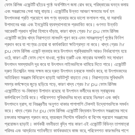
ফোম রিলিজ এজেন্টটি ছাঁচের পৃষ্ঠে অবশিষ্টাংশ জমা রোধ করে, পরিষ্কারের ঘনত্ব কমায়
এবং সরঞ্জামের সেবা আয়ু বাড়ায়। এজেন্টটির উন্নত আবরণ ক্ষমতার অর্থ হল
উৎপাদকরা প্রতি প্রয়োগে কম পণ্য ব্যবহার করে ভালো ফলাফল পায়, যা সরাসরি
উপাদানের খরচ এবং ইনভেন্টরি ব্যবস্থাপনাকে প্রভাবিত করে। গুণগত উন্নতি
আরেকটি প্রধান সুবিধা হিসাবে দাঁড়ায়, কারণ খাদ্য গ্রেড hr pu ফোম রিলিজ
এজেন্টটি কঠোর খাদ্য নিরাপত্তা মানগুলি পূরণ করে এমন সামঞ্জস্যপূর্ণ পৃষ্ঠের ফিনিশ
প্রদান করে যা পণ্যের চেহারা বা কার্যকারিতা ক্ষতিগ্রস্ত না করে। খাদ্য গ্রেড hr
pu ফোম রিলিজ এজেন্ট ব্যবহার করে উৎপাদন প্রক্রিয়াগুলি আরও নির্ভরযোগ্য হয়ে
ওঠে, কারণ এটি ফোম লেগে যাওয়া, পৃষ্ঠের ত্রুটি এবং মাত্রার অসঙ্গতি সহ সাধারণ
উৎপাদন সমস্যাগুলি দূর করে যা উৎপাদন লাইনগুলিকে থামিয়ে দিতে পারে। এজেন্টটি
দ্রুত ডিমোল্ডিং সময় সক্ষম করে দ্রুত উৎপাদন চক্রকে সমর্থন করে, যা উৎপাদকদের
অতিরিক্ত সরঞ্জাম বিনিয়োগ ছাড়াই আউটপুট বাড়াতে দেয়। নিরাপত্তার সুবিধাগুলি
সমগ্র কর্মক্ষেত্র জুড়ে ছড়িয়ে পড়ে, কারণ খাদ্য গ্রেড hr pu ফোম রিলিজ
এজেন্টটিতে অ-বিষাক্ত উপাদান রয়েছে যা উৎপাদন কর্মীদের জন্য স্বাস্থ্যকর
কর্মপরিবেশ তৈরি করে। পরিবেশগত সুবিধাগুলির মধ্যে রয়েছে নিঃসরণ এবং বর্জ্য
উৎপাদনে হ্রাস, যা নিয়ন্ত্রণীয় অনুগত থাকার পাশাপাশি টেকসই উদ্যোগগুলিকে সমর্থন
করে। খাদ্য গ্রেড hr pu ফোম রিলিজ এজেন্টটি বিদ্যমান উৎপাদন সরঞ্জামের সাথে
চমৎকার সামঞ্জস্য প্রদান করে, ব্যয়বহুল সিস্টেম পরিবর্তন বা বিশেষ প্রয়োগ সরঞ্জামের
প্রয়োজন ছাড়াই। কার্যকরী নমনীয়তা বৃদ্ধি পায় কারণ এই এজেন্টটি বিভিন্ন তাপমাত্রা
পরিসর এবং আর্দ্রতার শর্তাবলীতে কার্যকরভাবে কাজ করে, পরিবেশগত কারণগুলির পাশে