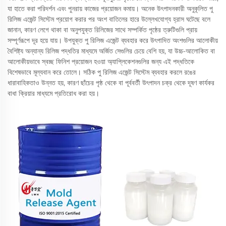
যা হাতে করা পরিদর্শন এবং পুনরায় কাজের প্রয়োজন কমায়। অনেক উৎপাদনকারী অনুকূলিত পু
রিলিজ এজেন্ট সিস্টেম প্রয়োগ করার পর অংশ বাতিলের হারে উল্লেখযোগ্য হ্রাস ঘটেছে বলে
জানান, কারণ লেগে থাকা বা অনুপযুক্ত রিলিজের সাথে সম্পর্কিত পৃষ্ঠের ত্রুটিগুলি প্রায়
সম্পূর্ণরূপে দূর হয়ে যায়। উপযুক্ত পু রিলিজ এজেন্ট ব্যবহার করে উৎপাদিত অংশগুলির আলোকীয়
বৈশিষ্ট্য অন্যান্য রিলিজ পদ্ধতির মাধ্যমে অর্জিত সেগুলির চেয়ে বেশি হয়, যা উচ্চ-আলোকিত বা
আলোকীয়ভাবে স্বচ্ছ ফিনিশ প্রয়োজন হওয়া অ্যাপ্লিকেশনগুলির জন্য এই পদ্ধতিকে
বিশেষভাবে মূল্যবান করে তোলে। সঠিক পু রিলিজ এজেন্ট সিস্টেম ব্যবহার করলে রঙের
ধারাবাহিকতাও উন্নত হয়, কারণ ছাঁচের পৃষ্ঠ থেকে বা পূর্ববর্তী উৎপাদন চক্র থেকে দূষণ কার্যকর
বাধা ক্রিয়ার মাধ্যমে প্রতিরোধ করা হয়।