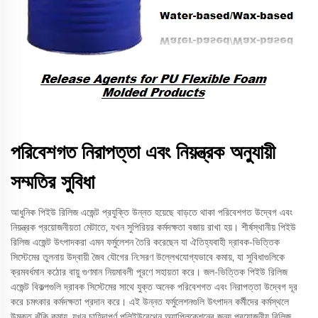
পরিবেশগত নিরাপত্তা এবং নিয়ন্ত্রক অনুযায়ী
সম্মতির সুবিধা
আধুনিক পিইউ রিলিজ এজেন্ট প্রযুক্তি উন্নত হয়েছে বাড়তে থাকা পরিবেশগত উদ্বেগ এবং
নিয়ন্ত্রক প্রয়োজনীয়তা মেটাতে, যখন সুপিরিয়র কর্মদক্ষতা বজায় রাখা হয়। শীর্ষস্থানীয় পিইউ
রিলিজ এজেন্ট উৎপাদকরা এমন ফর্মুলেশন তৈরি করেছেন যা ঐতিহ্যবাহী দ্রাবক-ভিত্তিক
সিস্টেমের তুলনায় উদ্বায়ী জৈব যৌগের নি:সরণ উল্লেখযোগ্যভাবে কমায়, যা সুবিধাগুলিকে
ক্রমবর্ধমান কঠোর বায়ু গুণমান নিয়মাবলী পূরণে সহায়তা করে। জল-ভিত্তিক পিইউ রিলিজ
এজেন্ট বিকল্পগুলি দ্রাবক সিস্টেমের সাথে যুক্ত অনেক পরিবেশগত এবং নিরাপত্তা উদ্বেগ দূর
করে চমৎকার কর্মদক্ষতা প্রদান করে। এই উন্নত ফর্মুলেশনগুলি উৎপাদন কর্মীদের কর্মস্থলে
উন্মুক্ত ঝুঁকি কমায়, যখন চাহিদাপূর্ণ পলিইউরেথেন অ্যাপ্লিকেশনের জন্য প্রয়োজনীয় রিলিজ