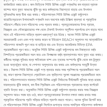
কার্যকারিতা বজায় রাখে। জল-ভিত্তিক পিইউ রিলিজ এজেন্ট পণ্যগুলির কম দাহ্যতা দ্রাবক
বাষ্পের সাথে যুক্ত আগুনের ঝুঁকি দূর করে কর্মস্থলের নিরাপত্তা বাড়ায় এবং উৎপাদন
সুবিধাগুলির জন্য বীমা খরচ কমায়। পরিবেশবান্ধব পিইউ রিলিজ এজেন্ট ফর্মুলেশনে
বায়োডিগ্রেডেবল উপাদানগুলি পণ্যগুলি যখন অবশেষে বর্জ্য চিকিত্সা ব্যবস্থা বা প্রাকৃতিক
পরিবেশে পৌঁছায় তখন পরিবেশের ওপর প্রভাব কমায়। প্রস্তুতকারকদের উপর গ্রাহক,
নিয়ন্ত্রক এবং স্টেকহোল্ডারদের পক্ষ থেকে টেকসই উৎপাদন অনুশীলন প্রদর্শনের চাপ বাড়ার সাথে
সাথে এই পরিবেশগত দায়িত্ব ক্রমশ গুরুত্বপূর্ণ হয়ে উঠছে। অনেক পিইউ রিলিজ এজেন্ট
সরবরাহকারী এখন এমন পণ্য অফার করেন যা ইউরোপে REACH অনুপালন সহ আন্তর্জাতিক
পরিবেশগত মানগুলি পূরণ করে বা ছাড়িয়ে যায় এবং উত্তর আমেরিকায় বিভিন্ন EPA
প্রয়োজনীয়তা পূরণ করে। আধুনিক পিইউ রিলিজ এজেন্ট ফর্মুলেশনের কম বিষাক্ততা বর্জ্য
নিষ্পত্তির প্রয়োজনীয়তা সরল করে এবং বিপজ্জনক বর্জ্য ব্যবস্থাপনার সাথে যুক্ত খরচ কমায়।
কর্মীদের স্বাস্থ্য সুবিধার মধ্যে ক্ষতিকারক বাষ্প এবং ত্বকের সংস্পর্শের ঝুঁকি থেকে কম উন্মুক্ত
হওয়া অন্তর্ভুক্ত থাকে, যা পেশাগত অসুস্থতার হার কমায় এবং কর্মস্থলের সন্তুষ্টি উন্নত
করে। নিরাপদ পিইউ রিলিজ এজেন্ট পণ্য ব্যবহার করার সময় প্রশিক্ষণের প্রয়োজনীয়তা সরল
হয়, কারণ ব্যাপক নিরাপত্তা প্রোটোকল এবং ব্যক্তিগত সুরক্ষা সরঞ্জামের প্রয়োজনীয়তা কমে
যায়। পরিবেশগতভাবে দায়বদ্ধ পিইউ রিলিজ এজেন্ট নির্বাচনের দীর্ঘমেয়াদী সুবিধার মধ্যে রয়েছে
দায়বদ্ধতার ঝুঁকি কমানো, কম বীমা প্রিমিয়াম এবং পরিবেশবান্ধব গ্রাহকদের মধ্যে কর্পোরেট
খ্যাতি উন্নত করা। অনুমোদিত পিইউ রিলিজ এজেন্ট ফর্মুলেশন ব্যবহার করার সময় নিয়ন্ত্রক
অনুপালন আরও সহজ হয়ে ওঠে, কারণ প্রস্তুতকারকরা উৎপাদন দক্ষতা বজায় রাখার সময়
প্রাকৃতিক পরিবেশের প্রতি সক্রিয় দায়িত্ব প্রদর্শন করতে পারেন। অনেক সুবিধা রিপোর্ট করে
যে পরিবেশবান্ধব পিইউ রিলিজ এজেন্ট সিস্টেমে রূপান্তর তাদের সামগ্রিক পরিবেশগত কর্মদক্ষতা