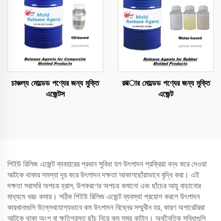
চাঞ্চল্য মোল্ডেড পণ্যের জন্য মুক্তি
রबার মোল্ডেড পণ্যের জন্য মুক্তি
এজেন্টস
এজেন্ট
পিইউ রিলিজ এজেন্ট ব্যবহারের প্রধান সুবিধা হল উৎপাদন প্রক্রিয়া বন্ধ করে দেওয়া
আটকে থাকার সমস্যা দূর করে উৎপাদন দক্ষতা আকাশছোঁয়াভাবে বৃদ্ধি করা। এই
দক্ষতা সরাসরি অপচয় হ্রাস, উপকরণের অপচয় কমানো এবং ছাঁচের আয়ু বাড়ানোর
মাধ্যমে খরচ কমায়। সঠিক পিইউ রিলিজ এজেন্ট ব্যবস্থা প্রয়োগ করলে উৎপাদন
কারখানাগুলি উল্লেখযোগ্যভাবে কম উৎপাদন বিঘ্নের সম্মুখীন হয়, কারণ অপারেটররা
আটকে থাকা অংশ বা ক্ষতিগ্রস্ত ছাঁচ নিয়ে কম সময় কাটান। অর্থনৈতিক সুবিধাগুলি