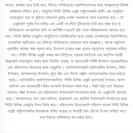
পাতলা, কার্যকর স্তর তৈরি করে, বিভিন্ন পলিউরেথেন অ্যাপ্লিকেশনের জন্য সামঞ্জস্যপূর্ণ রিলিজ
কর্মক্ষমতা নিশ্চিত করে। আধুনিক পিইউ রিলিজ এজেন্ট ফর্মুলেশনগুলি কাটিং-এজ প্রযুক্তি
অন্তর্ভুক্ত করে যা মুক্তির দক্ষতাকে পৃষ্ঠের গুণমান সংরক্ষণের সাথে ভারসাম্য করে। এই
এজেন্টগুলি পৃষ্ঠের টান কমিয়ে এবং একটি নন-স্টিক ইন্টারফেস তৈরি করে কাজ করে যা
পলিউরেথেন অংশগুলিকে ক্ষতি বা অবশিষ্টাংশ ছাড়াই ছাঁচ থেকে পরিষ্কারভাবে আলাদা হতে
দেয়। পিইউ রিলিজ এজেন্টের প্রযুক্তিগত বৈশিষ্ট্যগুলির মধ্যে রয়েছে তাপমাত্রার স্থিতিশীলতা,
রাসায়নিক প্রতিরোধ এবং বিভিন্ন পলিউরেথেন রসায়নের সাথে সামঞ্জস্য। অনেক ফর্মুলেশন
প্রসারিত কাজের সময় প্রদান করে, উৎপাদন চক্রের সময় পুনরায় প্রয়োগের প্রয়োজন কমিয়ে
দেয়। পিইউ রিলিজ এজেন্ট বাজার জল-ভিত্তিক, দ্রাবক-ভিত্তিক এবং আংশিক-স্থায়ী
বিকল্পগুলি অন্তর্ভুক্ত করার জন্য বিবর্তিত হয়েছে, যা প্রত্যেকটি নির্দিষ্ট উৎপাদন প্রয়োজনীয়তা
এবং পরিবেশগত বিবেচনার জন্য অনুকূলিত। অ্যাপ্লিকেশনগুলি অটোমোটিভ উৎপাদন, নির্মাণ
উপকরণ, আসবাবপত্র উৎপাদন, জুতা শিল্প এবং বিশেষ মোল্ডিং অপারেশনগুলির মধ্যে ছড়িয়ে
আছে। অটোমোটিভ অ্যাপ্লিকেশনগুলিতে, পিইউ রিলিজ এজেন্ট ড্যাশবোর্ড উপাদান, আসন
কাউশন এবং অভ্যন্তরীণ ট্রিম অংশগুলি উৎপাদনে সক্ষম করে। নির্মাণ শিল্প তাপ নিরোধক
প্যানেল, সজ্জা উপাদান এবং কাঠামোগত উপাদানগুলি উৎপাদনের জন্য এই এজেন্টগুলি ব্যবহার
করে। আসবাবপত্র খাত ফোম কাউশন, আরমরেস্ট এবং মানবিক উপাদানগুলি উৎপাদনের জন্য
পিইউ রিলিজ এজেন্টের উপর নির্ভর করে। পরিবেশগত বিবেচনাগুলি পরিবেশ-বান্ধব পিইউ রিলিজ
এজেন্ট ফর্মুলেশনগুলির উন্নয়নকে চালিত করেছে যা উদ্বায়ী জৈব যৌগের নি:সরণ কমিয়ে আনে
যখন উচ্চতর কর্মক্ষমতার মান বজায় রাখে।