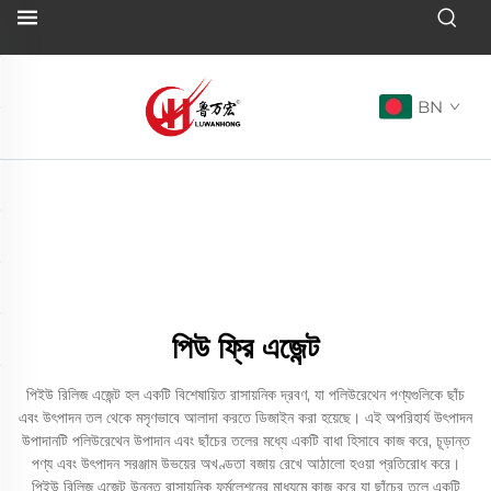
BN
পিউ ফ্রি এজেন্ট
পিইউ রিলিজ এজেন্ট হল একটি বিশেষায়িত রাসায়নিক দ্রবণ, যা পলিউরেথেন পণ্যগুলিকে ছাঁচ
এবং উৎপাদন তল থেকে মসৃণভাবে আলাদা করতে ডিজাইন করা হয়েছে। এই অপরিহার্য উৎপাদন
উপাদানটি পলিউরেথেন উপাদান এবং ছাঁচের তলের মধ্যে একটি বাধা হিসাবে কাজ করে, চূড়ান্ত
পণ্য এবং উৎপাদন সরঞ্জাম উভয়ের অখণ্ডতা বজায় রেখে আঠালো হওয়া প্রতিরোধ করে।
পিইউ রিলিজ এজেন্ট উন্নত রাসায়নিক ফর্মুলেশনের মাধ্যমে কাজ করে যা ছাঁচের তলে একটি