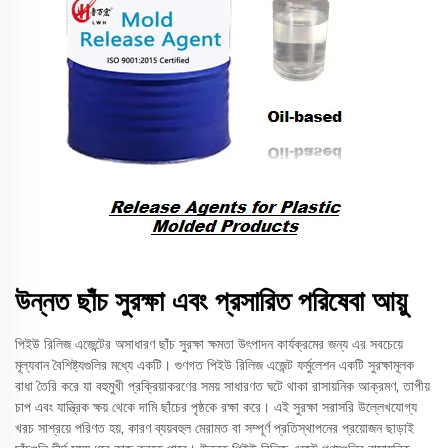
উন্নত ছাঁচ সুরক্ষা এবং প্রসারিত পরিষেবা আয়ু
পিইউ রিলিজ এজেন্টের অসাধারণ ছাঁচ সুরক্ষা ক্ষমতা উৎপাদন কার্যক্রমের জন্য এর সবচেয়ে
মূল্যবান বৈশিষ্ট্যগুলির মধ্যে একটি। গুণগত পিইউ রিলিজ এজেন্ট ফর্মুলেশন একটি সুরক্ষামূলক
বাধা তৈরি করে যা বহুমুখী প্রক্রিয়াকরণের সময় সাধারণত ঘটে থাকা রাসায়নিক আক্রমণ, তাপীয়
চাপ এবং যান্ত্রিক ক্ষয় থেকে দামি ছাঁচের পৃষ্ঠকে রক্ষা করে। এই সুরক্ষা সরাসরি উল্লেখযোগ্য
খরচ সাশ্রয়ে পরিণত হয়, কারণ ব্যয়বহুল মেরামত বা সম্পূর্ণ প্রতিস্থাপনের প্রয়োজন ছাড়াই