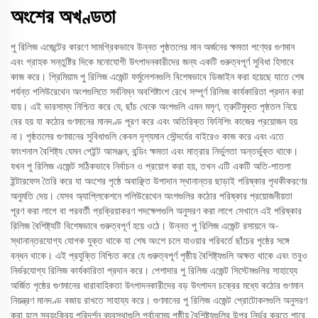
অংশের অখণ্ডতা
পু রিলিজ এজেন্টের কারণে সামগ্রিকভাবে উন্নত পৃষ্ঠতলের মান অর্জনের ক্ষমতা পণ্যের গুণমান
এবং গ্রাহক সন্তুষ্টির দিকে মনোযোগী উৎপাদনকারীদের জন্য একটি গুরুত্বপূর্ণ সুবিধা হিসাবে
কাজ করে। প্রিমিয়াম পু রিলিজ এজেন্ট ফর্মুলেশনগুলি বিশেষভাবে ডিজাইন করা হয়েছে যাতে শেষ
পর্যন্ত পলিউরেথেন অংশগুলিতে সর্বনিম্ন অবশিষ্টাংশ রেখে সম্পূর্ণ রিলিজ কার্যকারিতা প্রদান করা
যায়। এই ভারসাম্য নিশ্চিত করে যে, ছাঁচ থেকে অংশগুলি এমন মসৃণ, ত্রুটিমুক্ত পৃষ্ঠতল নিয়ে
বের হয় যা কঠোর গুণমানের মানদণ্ড পূরণ করে এবং অতিরিক্ত ফিনিশিং কাজের প্রয়োজন হয়
না। পৃষ্ঠতলের গুণমানের সুবিধাগুলি কেবল দৃশ্যমান সৌন্দর্যের বাইরেও কাজ করে এবং এতে
ফাংশনাল বৈশিষ্ট্য যেমন পেইন্ট আসঞ্জন, বন্ডিং ক্ষমতা এবং মাত্রার নির্ভুলতা অন্তর্ভুক্ত থাকে।
যখন পু রিলিজ এজেন্ট সঠিকভাবে নির্বাচন ও প্রয়োগ করা হয়, তখন এটি একটি অতি-পাতলা
ইন্টারফেস তৈরি করে যা অংশের পৃষ্ঠে অবাঞ্ছিত উপাদান স্থানান্তর ছাড়াই পরিষ্কার পৃথকীকরণের
অনুমতি দেয়। যেসব অ্যাপ্লিকেশনে পলিউরেথেন অংশগুলির কঠোর পরিষ্কার প্রয়োজনীয়তা
পূরণ করা লাগে বা পরবর্তী প্রক্রিয়াকরণ পদক্ষেপগুলি অনুসরণ করা লাগে সেখানে এই পরিষ্কার
রিলিজ বৈশিষ্ট্যটি বিশেষভাবে গুরুত্বপূর্ণ হয়ে ওঠে। উন্নত পু রিলিজ এজেন্ট রসায়নে অ-
স্থানান্তরযোগ্য যোগক যুক্ত থাকে যা শেষ অংশে চলে যাওয়ার পরিবর্তে ছাঁচের পৃষ্ঠের সঙ্গে
বন্ধন থাকে। এই প্রযুক্তি নিশ্চিত করে যে গুরুত্বপূর্ণ পৃষ্ঠীয় বৈশিষ্ট্যগুলি অক্ষত থাকে এবং তবুও
নির্ভরযোগ্য রিলিজ কার্যকারিতা প্রদান করে। পেশাদার পু রিলিজ এজেন্ট সিস্টেমগুলির সাহায্যে
অর্জিত পৃষ্ঠের গুণমানের ধারাবাহিকতা উৎপাদনকারীদের বড় উৎপাদন চক্রের মধ্যে কঠোর গুণমান
নিয়ন্ত্রণ মানদণ্ড বজায় রাখতে সাহায্য করে। গুণমানের পু রিলিজ এজেন্ট প্রোটোকলগুলি অনুসরণ
করা হলে স্বয়ংক্রিয় পরিদর্শন ব্যবস্থাগুলি পূর্বানুমেয় পৃষ্ঠীয় বৈশিষ্ট্যগুলির উপর নির্ভর করতে পারে,