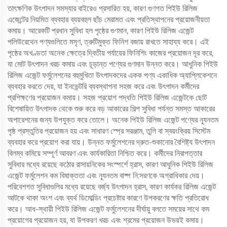
তাৎক্ষণিক উৎপাদন সমস্যার বাইরেও প্রসারিত হয়, কারণ গুণগত পিইউ রিলিজ
এজেন্টের নিয়মিত ব্যবহার ব্যয়বহুল ছাঁচ মেরামত এবং প্রতিস্থাপনের প্রয়োজনীয়তা
কমায়। আরেকটি প্রধান সুবিধা হল পৃষ্ঠের গুণমান, কারণ পিইউ রিলিজ এজেন্ট
পলিউরেথেন পণ্যগুলিতে মসৃণ, ত্রুটিমুক্ত ফিনিশ বজায় রাখতে সাহায্য করে। এই
পৃষ্ঠের অখণ্ডতা অনেক ক্ষেত্রে দ্বিতীয় পর্যায়ের ফিনিশিং কাজের প্রয়োজন দূর করে,
যা মোট উৎপাদন খরচ কমায় এবং চূড়ান্ত পণ্যের গুণমান উন্নত করে। আধুনিক পিইউ
রিলিজ এজেন্ট ফর্মুলেশনের বহুমুখিতা উৎপাদকদের একক পণ্য একাধিক অ্যাপ্লিকেশনে
ব্যবহার করতে দেয়, যা ইনভেন্টরি ব্যবস্থাপনা সহজ করে এবং উৎপাদন কর্মীদের
প্রশিক্ষণের প্রয়োজন কমায়। সহজ প্রয়োগ পদ্ধতি পিইউ রিলিজ এজেন্টকে ছোট
বিশেষায়িত উৎপাদক থেকে শুরু করে বড় আকারের শিল্প সুবিধা পর্যন্ত সমস্ত আকারের
অপারেশনের জন্য উপযুক্ত করে তোলে। অনেক পিইউ রিলিজ এজেন্ট পণ্যের ন্যূনতম
পৃষ্ঠ প্রস্তুতির প্রয়োজন হয় এবং সাধারণ স্প্রে সরঞ্জাম, তুলি বা স্বয়ংক্রিয় সিস্টেম
ব্যবহার করে প্রয়োগ করা যায়। উন্নত ফর্মুলেশনের দ্রুত-শুকানোর বৈশিষ্ট্য উৎপাদন
বিলম্ব কমিয়ে সম্পূর্ণ আবরণ এবং কার্যকারিতা নিশ্চিত করে। কর্মীদের নিরাপত্তার
সুবিধার মধ্যে রয়েছে কঠোর রাসায়নিকের সংস্পর্শে হ্রাস, কারণ আধুনিক পিইউ রিলিজ
এজেন্ট ফর্মুলেশন কম বিষাক্ততা এবং ন্যূনতম বাষ্প নি:সরণকে অগ্রাধিকার দেয়।
পরিবেশগত সুবিধাগুলির মধ্যে রয়েছে বর্জ্য উৎপাদন হ্রাস, কারণ কার্যকর রিলিজ এজেন্ট
আটকে থাকা অংশ এবং ব্যর্থ ডিমোল্ডিং প্রচেষ্টার কারণে উপকরণের ক্ষতি প্রতিরোধ
করে। আধ-স্থায়ী পিইউ রিলিজ এজেন্ট ফর্মুলেশনের দীর্ঘায়ু বলতে সময়ের সাথে কম
প্রয়োগের প্রয়োজন হয়, যা উপকরণ খরচ এবং শ্রমের প্রয়োজন উভয়ই কমায়।