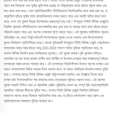
ছাঁচগুলি দীর্ঘ সময় ধরে কাজ করতে পারে। উন্নত পিইউ রিলিজ এজেন্ট পণ্যগুলির রাসায়নিক
গঠনে ক্ষয় নিরোধক এবং পৃষ্ঠের কন্ডিশনার রয়েছে যা সক্রিয়ভাবে ধাতব ছাঁচের পৃষ্ঠকে জারা এবং
ক্ষয় থেকে রক্ষা করে। যখন প্রতিক্রিয়াশীল পলিইউরেথেন সিস্টেমগুলির সাথে কাজ করা হয়, যা
অসুরক্ষিত ছাঁচের পৃষ্ঠের সাথে রাসায়নিকভাবে বন্ধন করতে পারে এবং স্থায়ী ক্ষতির কারণ হতে
পারে, তখন এই সুরক্ষা ক্রিয়া বিশেষভাবে গুরুত্বপূর্ণ হয়ে ওঠে। উপযুক্ত পিইউ রিলিজ এজেন্টের
নিয়মিত ব্যবহার পলিইউরেথেন অবশেষগুলির জমা রোধ করে যা সময়ের সাথে সাথে ছাঁচের মাত্রা
পরিবর্তন করতে পারে এবং অংশের গুণমানকে ক্ষুণ্ণ করতে পারে। এই সুরক্ষার অর্থনৈতিক প্রভাব
অতিরঞ্জিত নয়, কারণ নির্ভুল ছাঁচগুলি উৎপাদকদের সুরক্ষা দেওয়া দরকার এমন উল্লেখযোগ্য
মূলধন বিনিয়োগ প্রতিনিধিত্ব করে। অনেক সুবিধাগুলি উপযুক্ত পিইউ রিলিজ এজেন্ট প্রোটোকল
বাস্তবায়ন করার সময় ছাঁচের আয়ু 200-300 শতাংশ পর্যন্ত বৃদ্ধির প্রতিবেদন করে, যা
যথাযথ রিলিজ সিস্টেম ছাড়া কার্যক্রমের তুলনায়। এই সুরক্ষা সাধারণ পৃষ্ঠ সুরক্ষার বাইরেও
প্রসারিত হয় যার মধ্যে রয়েছে তাপীয় বাধা বৈশিষ্ট্য যা উৎপাদন চক্রের সময় সামঞ্জস্যপূর্ণ ছাঁচের
তাপমাত্রা বজায় রাখতে সাহায্য করে। এই তাপমাত্রা স্থিতিশীলতা উন্নত অংশের গুণমান এবং
আরও বাস্তবসম্মত কিউর সময়ের দিকে অবদান রাখে, যা আরও সামগ্রিক উৎপাদন দক্ষতা বৃদ্ধি
করে। পেশাদার মানের পিইউ রিলিজ এজেন্ট ফর্মুলেশনগুলি স্লাইড এবং ইজেক্টর পিনের মতো
চলমান ছাঁচ উপাদানগুলিতে ক্ষয় কমানোর জন্য স্নেহকারক সুবিধাও প্রদান করে। এই ব্যাপক
সুরক্ষা পদ্ধতি নিশ্চিত করে যে প্রাথমিক মোল্ডিং পৃষ্ঠগুলির কেবল নয়, সম্পূর্ণ ছাঁচ অ্যাসেম্বলিগুলি
প্রসারিত পরিষেবা জীবনের সুবিধা পায়। গুণগত পিইউ রিলিজ এজেন্ট সিস্টেমে বিনিয়োগ
সাধারণত মাসের মধ্যে নিজেকে প্রতিফলিত করে দেয়, যা ছাঁচের রক্ষণাবেক্ষণ খরচ হ্রাস এবং
প্রতিস্থাপনের সময়কাল বৃদ্ধির মাধ্যমে হয়।