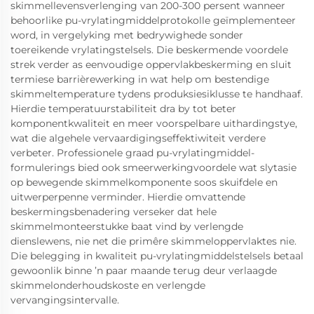
skimmellevensverlenging van 200-300 persent wanneer
behoorlike pu-vrylatingmiddelprotokolle geïmplementeer
word, in vergelyking met bedrywighede sonder
toereikende vrylatingstelsels. Die beskermende voordele
strek verder as eenvoudige oppervlakbeskerming en sluit
termiese barrièrewerking in wat help om bestendige
skimmeltemperature tydens produksiesiklusse te handhaaf.
Hierdie temperatuurstabiliteit dra by tot beter
komponentkwaliteit en meer voorspelbare uithardingstye,
wat die algehele vervaardigingseffektiwiteit verdere
verbeter. Professionele graad pu-vrylatingmiddel-
formulerings bied ook smeerwerkingvoordele wat slytasie
op bewegende skimmelkomponente soos skuifdele en
uitwerperpenne verminder. Hierdie omvattende
beskermingsbenadering verseker dat hele
skimmelmonteerstukke baat vind by verlengde
dienslewens, nie net die primêre skimmeloppervlaktes nie.
Die belegging in kwaliteit pu-vrylatingmiddelstelsels betaal
gewoonlik binne ’n paar maande terug deur verlaagde
skimmelonderhoudskoste en verlengde
vervangingsintervalle.