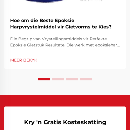
Hoe om die Beste Epoksie
Harpvrystelmiddel vir Gietvorms te Kies?
Die Begrip van Vrystellingsmiddels vir Perfekte
Epoksie Gietstuk Resultate. Die werk met epoksiehars
vereis presisie en die regte gereedskap om
professionele resultate te bereik. Van hierdie
MEER BEKYK
essensiële gereedskap speel 'n epoksiehars
vrystellingsmiddel 'n sleutelrol in die versekering dat
jy...
Kry 'n Gratis Kosteskatting