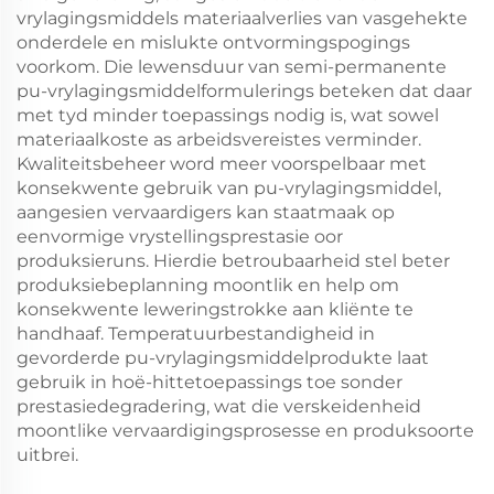
vrylagingsmiddels materiaalverlies van vasgehekte
onderdele en mislukte ontvormingspogings
voorkom. Die lewensduur van semi-permanente
pu-vrylagingsmiddelformulerings beteken dat daar
met tyd minder toepassings nodig is, wat sowel
materiaalkoste as arbeidsvereistes verminder.
Kwaliteitsbeheer word meer voorspelbaar met
konsekwente gebruik van pu-vrylagingsmiddel,
aangesien vervaardigers kan staatmaak op
eenvormige vrystellingsprestasie oor
produksieruns. Hierdie betroubaarheid stel beter
produksiebeplanning moontlik en help om
konsekwente leweringstrokke aan kliënte te
handhaaf. Temperatuurbestandigheid in
gevorderde pu-vrylagingsmiddelprodukte laat
gebruik in hoë-hittetoepassings toe sonder
prestasiedegradering, wat die verskeidenheid
moontlike vervaardigingsprosesse en produksoorte
uitbrei.