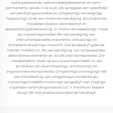
watergebaseerde, oplosmiddelgebaseerde en semi-
permanente opsies in te sluit, elk aangepas aan spesifieke
vervaardigingsvereistes en omgewings-oorwegings.
Toepassings strek oor motorvervaardiging, boumateriale,
meubelproduksie, skoenbedryf en
spesialiteitsgietselwerking. In motorvertoepassings, maak
pu-vrywaringsmiddel die vervaardiging van
instrumentpaneelkomponente, sitkussings en
binnekantversierings moontlik. Die boubedryf gebruik
hierdie middels vir die vervaardiging van isolasiepaneel,
dekoratiewe elemente en strukturele komponente. Die
meubelsektor staat op pu-vrywaringsmiddel vir die
produksie van skuimkussings, armleunings en
ergonomiese komponente. Omgewings-oorwegings het
die ontwikkeling van omgewingsvriendelike pu-
vrywaringsmiddelformuleringe aangedryf wat vlugtige
organiese verbindingemissies tot 'n minimum beperk
terwyl dit hoë prestasiestandaarde handhaaf.