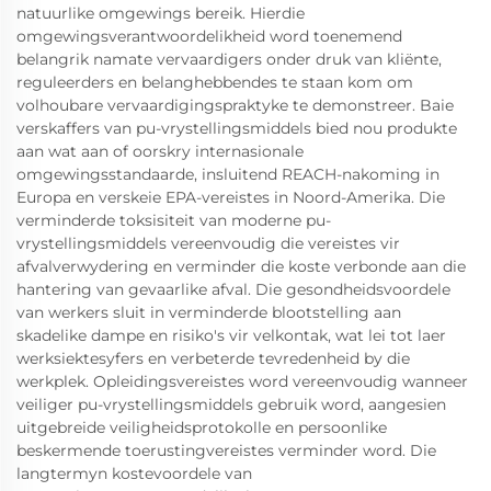
natuurlike omgewings bereik. Hierdie
omgewingsverantwoordelikheid word toenemend
belangrik namate vervaardigers onder druk van kliënte,
reguleerders en belanghebbendes te staan kom om
volhoubare vervaardigingspraktyke te demonstreer. Baie
verskaffers van pu-vrystellingsmiddels bied nou produkte
aan wat aan of oorskry internasionale
omgewingsstandaarde, insluitend REACH-nakoming in
Europa en verskeie EPA-vereistes in Noord-Amerika. Die
verminderde toksisiteit van moderne pu-
vrystellingsmiddels vereenvoudig die vereistes vir
afvalverwydering en verminder die koste verbonde aan die
hantering van gevaarlike afval. Die gesondheidsvoordele
van werkers sluit in verminderde blootstelling aan
skadelike dampe en risiko's vir velkontak, wat lei tot laer
werksiektesyfers en verbeterde tevredenheid by die
werkplek. Opleidingsvereistes word vereenvoudig wanneer
veiliger pu-vrystellingsmiddels gebruik word, aangesien
uitgebreide veiligheidsprotokolle en persoonlike
beskermende toerustingvereistes verminder word. Die
langtermyn kostevoordele van