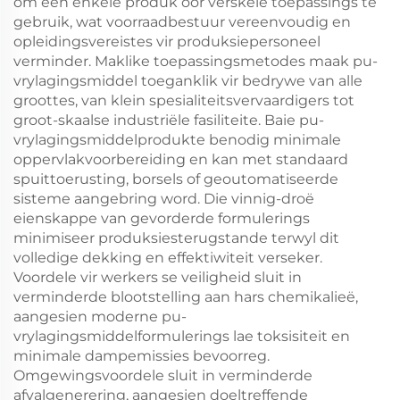
om een enkele produk oor verskeie toepassings te
gebruik, wat voorraadbestuur vereenvoudig en
opleidingsvereistes vir produksiepersoneel
verminder. Maklike toepassingsmetodes maak pu-
vrylagingsmiddel toeganklik vir bedrywe van alle
groottes, van klein spesialiteitsvervaardigers tot
groot-skaalse industriële fasiliteite. Baie pu-
vrylagingsmiddelprodukte benodig minimale
oppervlakvoorbereiding en kan met standaard
spuittoerusting, borsels of geoutomatiseerde
sisteme aangebring word. Die vinnig-droë
eienskappe van gevorderde formulerings
minimiseer produksiesterugstande terwyl dit
volledige dekking en effektiwiteit verseker.
Voordele vir werkers se veiligheid sluit in
verminderde blootstelling aan hars chemikalieë,
aangesien moderne pu-
vrylagingsmiddelformulerings lae toksisiteit en
minimale dampemissies bevoorreg.
Omgewingsvoordele sluit in verminderde
afvalgenerering, aangesien doeltreffende