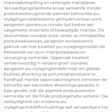
materiaalverspilling en verlengde matrijslewe.
Vervaardigingsfasiliteite ervaar aansienlik minder
produksiesterugstande wanneer behoorlike pu-
vrylagingsmiddelsisteme geïmplementeer word,
aangesien operateurs minder tyd bestee aan
vasgehekte onderdele of beskadigde matrijse. Die
ekonomiese voordele strek verder as onmiddellike
produksiekwessies, aangesien konsekwente
gebruik van hoë-kwaliteit pu-vrylagingsmiddel die
frekwensie van duur matrijsreparasies en
vervanging verminder. Oppervlak kwaliteit
verteenwoordig 'n verdere groot voordeel,
aangesien pu-vrylagingsmiddel help om gladde,
foutlose afwerking op poliuretaanprodukte te
handhaaf. Hierdie oppervlakintegriteit elimineer die
behoefte aan sekondêre afwerkingsoperasies in
baie gevalle, wat die algehele produksiekoste
verminder en die finale produkgehalte verbeter. Die
veelsydigheid van moderne pu-
vrylagingsmiddelformulerings laat vervaardigers toe