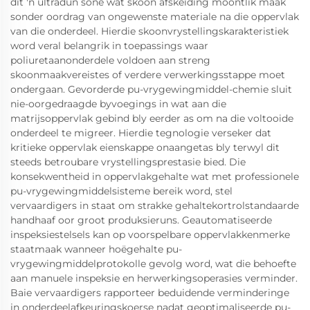
dit 'n ultradun sone wat skoon afskeiding moontlik maak
sonder oordrag van ongewenste materiale na die oppervlak
van die onderdeel. Hierdie skoonvrystellingskarakteristiek
word veral belangrik in toepassings waar
poliuretaanonderdele voldoen aan streng
skoonmaakvereistes of verdere verwerkingsstappe moet
ondergaan. Gevorderde pu-vrygewingmiddel-chemie sluit
nie-oorgedraagde byvoegings in wat aan die
matrijsoppervlak gebind bly eerder as om na die voltooide
onderdeel te migreer. Hierdie tegnologie verseker dat
kritieke oppervlak eienskappe onaangetas bly terwyl dit
steeds betroubare vrystellingsprestasie bied. Die
konsekwentheid in oppervlakgehalte wat met professionele
pu-vrygewingmiddelsisteme bereik word, stel
vervaardigers in staat om strakke gehaltekortrolstandaarde
handhaaf oor groot produksieruns. Geautomatiseerde
inspeksiestelsels kan op voorspelbare oppervlakkenmerke
staatmaak wanneer hoëgehalte pu-
vrygewingmiddelprotokolle gevolg word, wat die behoefte
aan manuele inspeksie en herwerkingsoperasies verminder.
Baie vervaardigers rapporteer beduidende verminderinge
in onderdeelafkeuringskoerse nadat geoptimaliseerde pu-