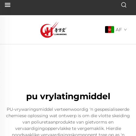
AF
pu vrylatingmiddel
PU-vrywaringsmiddel verteenwoordig 'n gespesialiseerde
chemiese oplossing wat ontwerp is om die vlotte skeiding
van poliuretaanprodukte van gietvorms en
vervaardigingoppervlakke te vergemaklik. Hierdie
noodsaaklike vervaardigingskomponent tree op as 'n