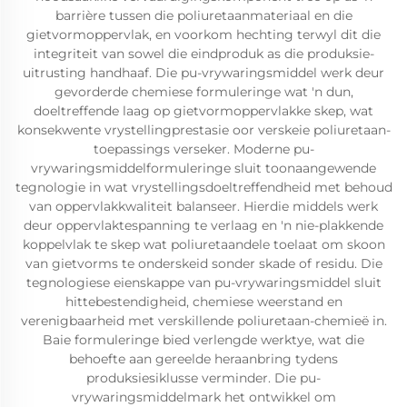
barrière tussen die poliuretaanmateriaal en die
gietvormoppervlak, en voorkom hechting terwyl dit die
integriteit van sowel die eindproduk as die produksie-
uitrusting handhaaf. Die pu-vrywaringsmiddel werk deur
gevorderde chemiese formuleringe wat 'n dun,
doeltreffende laag op gietvormoppervlakke skep, wat
konsekwente vrystellingprestasie oor verskeie poliuretaan-
toepassings verseker. Moderne pu-
vrywaringsmiddelformuleringe sluit toonaangewende
tegnologie in wat vrystellingsdoeltreffendheid met behoud
van oppervlakkwaliteit balanseer. Hierdie middels werk
deur oppervlaktespanning te verlaag en 'n nie-plakkende
koppelvlak te skep wat poliuretaandele toelaat om skoon
van gietvorms te onderskeid sonder skade of residu. Die
tegnologiese eienskappe van pu-vrywaringsmiddel sluit
hittebestendigheid, chemiese weerstand en
verenigbaarheid met verskillende poliuretaan-chemieë in.
Baie formuleringe bied verlengde werktye, wat die
behoefte aan gereelde heraanbring tydens
produksiesiklusse verminder. Die pu-
vrywaringsmiddelmark het ontwikkel om