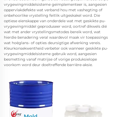
vrygewingmiddelsisteme geïmplementeer is, aangesien
oppervlakdefekte wat verband hou met vashegting of
onbehoorlike vrystelling feitlik uitgeskakel word. Die
optiese eienskappe van onderdele wat met geskikte pu-
vrygewingmiddel geproduseer word, oortref dikwels dié
wat met ander vrystellingsmetodes bereik word, wat
hierdie benadering veral waardevol maak vir toepassings
wat hoëglans- of opties deursigtige afwerking vereis.
Kleurkonsekwentheid verbeter ook wanneer geskikte pu-
vrygewingmiddelsisteme gebruik word, aangesien
besmetting vanaf matrijse of vorige produksielope
voorkom word deur doeltreffende barrière-aksie.