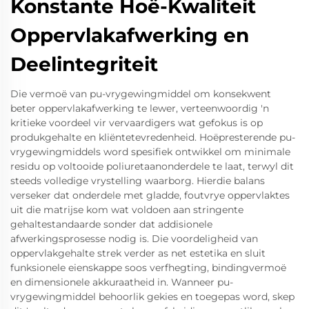
Konstante Hoë-Kwaliteit
Oppervlakafwerking en
Deelintegriteit
Die vermoë van pu-vrygewingmiddel om konsekwent
beter oppervlakafwerking te lewer, verteenwoordig 'n
kritieke voordeel vir vervaardigers wat gefokus is op
produkgehalte en kliëntetevredenheid. Hoëpresterende pu-
vrygewingmiddels word spesifiek ontwikkel om minimale
residu op voltooide poliuretaanonderdele te laat, terwyl dit
steeds volledige vrystelling waarborg. Hierdie balans
verseker dat onderdele met gladde, foutvrye oppervlaktes
uit die matrijse kom wat voldoen aan stringente
gehaltestandaarde sonder dat addisionele
afwerkingsprosesse nodig is. Die voordeligheid van
oppervlakgehalte strek verder as net estetika en sluit
funksionele eienskappe soos verfhegting, bindingvermoë
en dimensionele akkuraatheid in. Wanneer pu-
vrygewingmiddel behoorlik gekies en toegepas word, skep