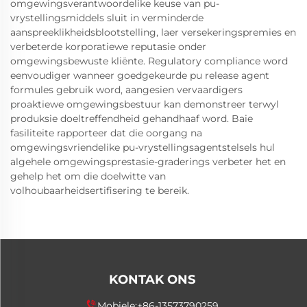
omgewingsverantwoordelike keuse van pu-
vrystellingsmiddels sluit in verminderde
aanspreeklikheidsblootstelling, laer versekeringspremies en
verbeterde korporatiewe reputasie onder
omgewingsbewuste kliënte. Regulatory compliance word
eenvoudiger wanneer goedgekeurde pu release agent
formules gebruik word, aangesien vervaardigers
proaktiewe omgewingsbestuur kan demonstreer terwyl
produksie doeltreffendheid gehandhaaf word. Baie
fasiliteite rapporteer dat die oorgang na
omgewingsvriendelike pu-vrystellingsagentstelsels hul
algehele omgewingsprestasie-graderings verbeter het en
gehelp het om die doelwitte van
volhoubaarheidsertifisering te bereik.
KONTAK ONS
Mobiele:
+86-13573790259