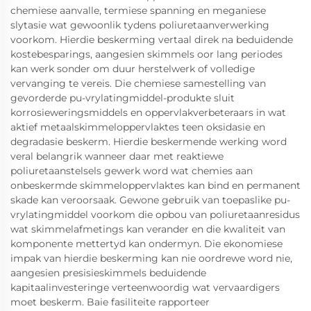
chemiese aanvalle, termiese spanning en meganiese
slytasie wat gewoonlik tydens poliuretaanverwerking
voorkom. Hierdie beskerming vertaal direk na beduidende
kostebesparings, aangesien skimmels oor lang periodes
kan werk sonder om duur herstelwerk of volledige
vervanging te vereis. Die chemiese samestelling van
gevorderde pu-vrylatingmiddel-produkte sluit
korrosieweringsmiddels en oppervlakverbeteraars in wat
aktief metaalskimmeloppervlaktes teen oksidasie en
degradasie beskerm. Hierdie beskermende werking word
veral belangrik wanneer daar met reaktiewe
poliuretaanstelsels gewerk word wat chemies aan
onbeskermde skimmeloppervlaktes kan bind en permanent
skade kan veroorsaak. Gewone gebruik van toepaslike pu-
vrylatingmiddel voorkom die opbou van poliuretaanresidus
wat skimmelafmetings kan verander en die kwaliteit van
komponente mettertyd kan ondermyn. Die ekonomiese
impak van hierdie beskerming kan nie oordrewe word nie,
aangesien presisieskimmels beduidende
kapitaalinvesteringe verteenwoordig wat vervaardigers
moet beskerm. Baie fasiliteite rapporteer