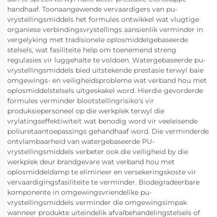
handhaaf. Toonaangewende vervaardigers van pu-
vrystellingsmiddels het formules ontwikkel wat vlugtige
organiese verbindingsvrystellings aansienlik verminder in
vergelyking met tradisionele oplosmiddelgebaseerde
stelsels, wat fasiliteite help om toenemend streng
regulasies vir luggehalte te voldoen. Watergebaseerde pu-
vrystellingsmiddels bied uitstekende prestasie terwyl baie
omgewings- en veiligheidsprobleme wat verband hou met
oplosmiddelstelsels uitgeskakel word. Hierdie gevorderde
formules verminder blootstellingrisiko's vir
produksiepersoneel op die werkplek terwyl die
vrylatingseffektiwiteit wat benodig word vir veeleisende
poliuretaantoepassings gehandhaaf word. Die verminderde
ontvlambaarheid van watergebaseerde PU-
vrystellingsmiddels verbeter ook die veiligheid by die
werkplek deur brandgevare wat verband hou met
oplosmiddeldamp te elimineer en versekeringskoste vir
vervaardigingsfasiliteite te verminder. Biodegradeerbare
komponente in omgewingsvriendelike pu-
vrystellingsmiddels verminder die omgewingsimpak
wanneer produkte uiteindelik afvalbehandelingstelsels of