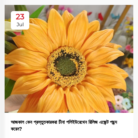
23
Jul
আজকাল কেন প্রস্তুতকারকরা চীনা পলিইউরেথেন রিলিজ এজেন্ট পছন্দ
করেন?