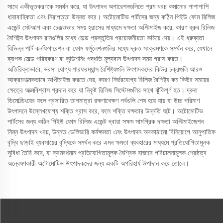
সাথে একীভূতকরণকে সমর্থন করে, যা উৎপাদন অপারেশনগুলিতে শ্রম খরচ কমানোর পাশাপাশি
ধারাবাহিকতা এবং নিরাপত্তা উন্নত করে। অটোমোটিভ পার্টসের জন্য কঠিন পিইউ ফোম রিলিজ
এজেন্ট সেটআপ এবং চেঞ্জওভার সময় হ্রাসের মাধ্যমে দক্ষতা অপ্টিমাইজ করে, কারণ ধ্রুব রিলিজ
বৈশিষ্ট্য উৎপাদন রানগুলির মধ্যে মোল্ড প্রস্তুতির প্রয়োজনীয়তা কমিয়ে দেয়। এই ধ্রুব্যতা
বিভিন্ন পার্ট কনফিগারেশন বা ফোম ফর্মুলেশনগুলির মধ্যে দ্রুত সংক্রমণকে সমর্থন করে, যেখানে
ব্যাপক মোল্ড পরিষ্করণ বা কন্ডিশনিং পদ্ধতি মূল্যবান উৎপাদন সময় গ্রাস করত।
অতিরিক্তভাবে, ভরসা যোগ্য পারফরম্যান্স বৈশিষ্ট্যগুলি উৎপাদকদের কিউর চক্রগুলি আরও
আক্রমণাত্মকভাবে অপ্টিমাইজ করতে দেয়, কারণ নির্ভরযোগ্য রিলিজ বৈশিষ্ট্য কম কিউর সময়ের
ক্ষেত্রে আত্মবিশ্বাস প্রদান করে যা নিকৃষ্ট রিলিজ সিস্টেমগুলির সাথে ঝুঁকিপূর্ণ হত। দ্রুত
ডিমোল্ডিংয়ের ফলে প্রসারিত তাপমাত্রা রক্ষণাবেক্ষণ পর্বগুলি শেষ হয়ে যায় যা উচ্চ পরিমাণ
উৎপাদনে উল্লেখযোগ্য শক্তি গ্রাস করে, ফলে শক্তি দক্ষতার উন্নতি ঘটে। অটোমোটিভ
পার্টসের জন্য কঠিন পিইউ ফোম রিলিজ এজেন্ট দ্বারা সক্ষম সামগ্রিক দক্ষতা অপ্টিমাইজেশন
নিম্ন উৎপাদন খরচ, উন্নত ডেলিভারি কর্মক্ষমতা এবং উৎপাদন অবকাঠামো বিনিয়োগে আনুপাতিক
বৃদ্ধি ছাড়াই ব্যবসায়ের বৃদ্ধিকে সমর্থন করে এমন ক্ষমতা ব্যবহারের মাধ্যমে প্রতিযোগিতামূলক
সুবিধা তৈরি করে, যা ক্রমবর্ধমান প্রতিযোগিতামূলক বৈশ্বিক বাজারে পরিচালনামূলক শ্রেষ্ঠত্ব
অন্বেষণকারী অটোমোটিভ উৎপাদকদের জন্য একটি অপরিহার্য উপাদান করে তোলে।