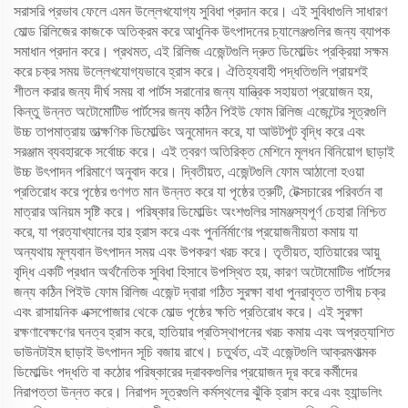
সরাসরি প্রভাব ফেলে এমন উল্লেখযোগ্য সুবিধা প্রদান করে। এই সুবিধাগুলি সাধারণ
মোল্ড রিলিজের কাজকে অতিক্রম করে আধুনিক উৎপাদনের চ্যালেঞ্জগুলির জন্য ব্যাপক
সমাধান প্রদান করে। প্রথমত, এই রিলিজ এজেন্টগুলি দ্রুত ডিমোল্ডিং প্রক্রিয়া সক্ষম
করে চক্র সময় উল্লেখযোগ্যভাবে হ্রাস করে। ঐতিহ্যবাহী পদ্ধতিগুলি প্রায়শই
শীতল করার জন্য দীর্ঘ সময় বা পার্টস সরানোর জন্য যান্ত্রিক সহায়তা প্রয়োজন হয়,
কিন্তু উন্নত অটোমোটিভ পার্টসের জন্য কঠিন পিইউ ফোম রিলিজ এজেন্টের সূত্রগুলি
উচ্চ তাপমাত্রায় তাত্ক্ষণিক ডিমোল্ডিং অনুমোদন করে, যা আউটপুট বৃদ্ধি করে এবং
সরঞ্জাম ব্যবহারকে সর্বোচ্চ করে। এই ত্বরণ অতিরিক্ত মেশিনে মূলধন বিনিয়োগ ছাড়াই
উচ্চ উৎপাদন পরিমাণে অনুবাদ করে। দ্বিতীয়ত, এজেন্টগুলি ফোম আঠালো হওয়া
প্রতিরোধ করে পৃষ্ঠের গুণগত মান উন্নত করে যা পৃষ্ঠের ত্রুটি, টেক্সচারের পরিবর্তন বা
মাত্রার অনিয়ম সৃষ্টি করে। পরিষ্কার ডিমোল্ডিং অংশগুলির সামঞ্জস্যপূর্ণ চেহারা নিশ্চিত
করে, যা প্রত্যাখ্যানের হার হ্রাস করে এবং পুনর্নির্মাণের প্রয়োজনীয়তা কমায় যা
অন্যথায় মূল্যবান উৎপাদন সময় এবং উপকরণ খরচ করে। তৃতীয়ত, হাতিয়ারের আয়ু
বৃদ্ধি একটি প্রধান অর্থনৈতিক সুবিধা হিসাবে উপস্থিত হয়, কারণ অটোমোটিভ পার্টসের
জন্য কঠিন পিইউ ফোম রিলিজ এজেন্ট দ্বারা গঠিত সুরক্ষা বাধা পুনরাবৃত্ত তাপীয় চক্র
এবং রাসায়নিক এক্সপোজার থেকে মোল্ড পৃষ্ঠের ক্ষতি প্রতিরোধ করে। এই সুরক্ষা
রক্ষণাবেক্ষণের ঘনত্ব হ্রাস করে, হাতিয়ার প্রতিস্থাপনের খরচ কমায় এবং অপ্রত্যাশিত
ডাউনটাইম ছাড়াই উৎপাদন সূচি বজায় রাখে। চতুর্থত, এই এজেন্টগুলি আক্রমণাত্মক
ডিমোল্ডিং পদ্ধতি বা কঠোর পরিষ্কারের দ্রাবকগুলির প্রয়োজন দূর করে কর্মীদের
নিরাপত্তা উন্নত করে। নিরাপদ সূত্রগুলি কর্মস্থলের ঝুঁকি হ্রাস করে এবং হ্যান্ডলিং