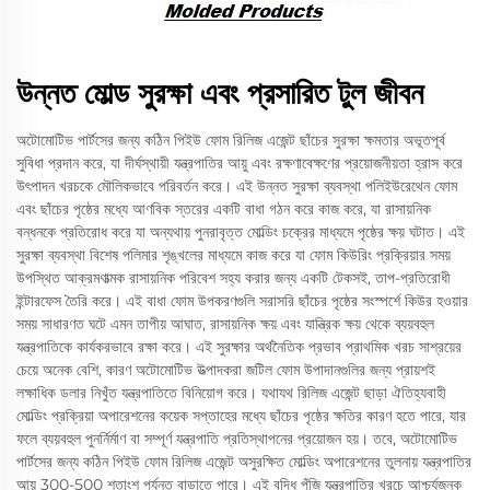
উন্নত মোল্ড সুরক্ষা এবং প্রসারিত টুল জীবন
অটোমোটিভ পার্টসের জন্য কঠিন পিইউ ফোম রিলিজ এজেন্ট ছাঁচের সুরক্ষা ক্ষমতার অভূতপূর্ব
সুবিধা প্রদান করে, যা দীর্ঘস্থায়ী যন্ত্রপাতির আয়ু এবং রক্ষণাবেক্ষণের প্রয়োজনীয়তা হ্রাস করে
উৎপাদন খরচকে মৌলিকভাবে পরিবর্তন করে। এই উন্নত সুরক্ষা ব্যবস্থা পলিইউরেথেন ফোম
এবং ছাঁচের পৃষ্ঠের মধ্যে আণবিক স্তরের একটি বাধা গঠন করে কাজ করে, যা রাসায়নিক
বন্ধনকে প্রতিরোধ করে যা অন্যথায় পুনরাবৃত্ত মোল্ডিং চক্রের মাধ্যমে পৃষ্ঠের ক্ষয় ঘটাত। এই
সুরক্ষা ব্যবস্থা বিশেষ পলিমার শৃঙ্খলের মাধ্যমে কাজ করে যা ফোম কিউরিং প্রক্রিয়ার সময়
উপস্থিত আক্রমণাত্মক রাসায়নিক পরিবেশ সহ্য করার জন্য একটি টেকসই, তাপ-প্রতিরোধী
ইন্টারফেস তৈরি করে। এই বাধা ফোম উপকরণগুলি সরাসরি ছাঁচের পৃষ্ঠের সংস্পর্শে কিউর হওয়ার
সময় সাধারণত ঘটে এমন তাপীয় আঘাত, রাসায়নিক ক্ষয় এবং যান্ত্রিক ক্ষয় থেকে ব্যয়বহুল
যন্ত্রপাতিকে কার্যকরভাবে রক্ষা করে। এই সুরক্ষার অর্থনৈতিক প্রভাব প্রাথমিক খরচ সাশ্রয়ের
চেয়ে অনেক বেশি, কারণ অটোমোটিভ উত্পাদকরা জটিল ফোম উপাদানগুলির জন্য প্রায়শই
লক্ষাধিক ডলার নিখুঁত যন্ত্রপাতিতে বিনিয়োগ করে। যথাযথ রিলিজ এজেন্ট ছাড়া ঐতিহ্যবাহী
মোল্ডিং প্রক্রিয়া অপারেশনের কয়েক সপ্তাহের মধ্যে ছাঁচের পৃষ্ঠের ক্ষতির কারণ হতে পারে, যার
ফলে ব্যয়বহুল পুনর্নির্মাণ বা সম্পূর্ণ যন্ত্রপাতি প্রতিস্থাপনের প্রয়োজন হয়। তবে, অটোমোটিভ
পার্টসের জন্য কঠিন পিইউ ফোম রিলিজ এজেন্ট অসুরক্ষিত মোল্ডিং অপারেশনের তুলনায় যন্ত্রপাতির
আয়ু 300-500 শতাংশ পর্যন্ত বাড়াতে পারে। এই বৃদ্ধি পুঁজি যন্ত্রপাতির খরচে আশ্চর্যজনক