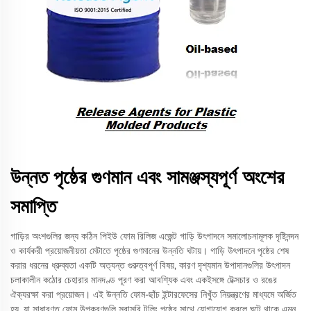
উন্নত পৃষ্ঠের গুণমান এবং সামঞ্জস্যপূর্ণ অংশের
সমাপ্তি
গাড়ির অংশগুলির জন্য কঠিন পিইউ ফোম রিলিজ এজেন্ট গাড়ি উৎপাদনে সমালোচনামূলক দৃষ্টিনন্দন
ও কার্যকরী প্রয়োজনীয়তা মেটাতে পৃষ্ঠের গুণমানের উন্নতি ঘটায়। গাড়ি উৎপাদনে পৃষ্ঠের শেষ
করার ধরনের ধ্রুব্যতা একটি অত্যন্ত গুরুত্বপূর্ণ বিষয়, কারণ দৃশ্যমান উপাদানগুলির উৎপাদন
চলাকালীন কঠোর চেহারার মানদণ্ড পূরণ করা আবশ্যিক এবং একইসঙ্গে টেক্সচার ও রঙের
ঐক্যরক্ষা করা প্রয়োজন। এই উন্নতি ফোম-ছাঁচ ইন্টারফেসের নিখুঁত নিয়ন্ত্রণের মাধ্যমে অর্জিত
হয়, যা সাধারণত ফোম উপকরণগুলি সরাসরি টুলিং পৃষ্ঠের সাথে যোগাযোগ করলে ঘটে থাকে এমন