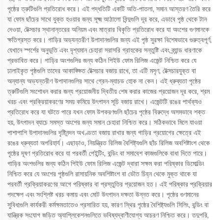
পৃষ্ঠের ত্রুটিগুলি প্রতিরোধ করে। এই পদ্ধতিটি একটি অতি-পাতলা, সমান আস্তরণ তৈরি করে
যা ফোম ছাঁচের সাথে যুক্ত হওয়ার জন্য সূক্ষ্ম আঠালো বিন্দুগুলি দূর করে, এভাবে পৃষ্ঠ থেকে টান
দেওয়া, টেক্সচার স্থানান্তরের অনিয়ম এবং মাত্রার বিকৃতি প্রতিরোধ করে যা অংশের গুণমানকে
ক্ষতিগ্রস্ত করে। গাড়ির অভ্যন্তরীণ উপাদানগুলির জন্য এই পৃষ্ঠ সুরক্ষা বিশেষভাবে গুরুত্বপূর্ণ,
যেখানে স্পর্শের অনুভূতি এবং দৃশ্যমান চেহারা সরাসরি গ্রাহকের সন্তুষ্টি এবং ব্র্যান্ড ধারণাকে
প্রভাবিত করে। গাড়ির অংশগুলির জন্য কঠিন পিইউ ফোম রিলিজ এজেন্ট নিশ্চিত করে যে
ঢালাইকৃত পৃষ্ঠগুলি তাদের আকাঙ্ক্ষিত টেক্সচার বজায় রাখে, তা এটি মসৃণ, টেক্সচারযুক্ত বা
অন্যান্য অভ্যন্তরীণ উপাদানগুলির সাথে গ্রেন-ম্যাচড হোক না কেন। এই ধ্রুব্যতা পৃষ্ঠের
ত্রুটিগুলি সংশোধন করার জন্য প্রয়োজনীয় দ্বিতীয় শেষ করার কাজের প্রয়োজন দূর করে, শ্রম
খরচ এবং প্রক্রিয়াকরণের সময় কমিয়ে উৎপাদন সূচি বজায় রাখে। এজেন্টটি রঙের পার্থক্যও
প্রতিরোধ করে যা ঘটতে পারে যখন ফোম উপকরণগুলি ছাঁচের পৃষ্ঠের বিরুদ্ধে অসমভাবে শক্ত
হয়, উৎপাদন ব্যাচে সমস্ত অংশের জন্য সমান চেহারা নিশ্চিত করে। সঠিকভাবে মিলে যাওয়া
পাশাপাশি উপাদানগুলির দৃষ্টিনন্দন অখণ্ডতা বজায় রাখার জন্য গাড়ির প্রয়োগের ক্ষেত্রে এই
রঙের ধ্রুব্যতা অপরিহার্য। এছাড়াও, নিয়ন্ত্রিত রিলিজ বৈশিষ্ট্যগুলি ছাঁচ রিলিজ অবশিষ্টাংশ থেকে
পৃষ্ঠের দূষণ প্রতিরোধ করে যা পরবর্তী পেইন্টিং, বন্ডিং বা সমাবেশ কাজগুলিকে বাধা দিতে পারে।
গাড়ির অংশগুলির জন্য কঠিন পিইউ ফোম রিলিজ এজেন্ট দ্বারা সক্ষম করা পরিষ্কার ডিমোল্ডিং
নিশ্চিত করে যে অংশের পৃষ্ঠগুলি রাসায়নিক অবশিষ্টাংশ বা ভৌত চিহ্ন থেকে মুক্ত থাকে যা
পরবর্তী প্রক্রিয়াকরণের আগে পরিষ্কার বা প্রস্তুতির প্রয়োজন হত। এই পরিষ্কার প্রক্রিয়ার
পদক্ষেপ এবং সংশ্লিষ্ট খরচ কমায় এবং মোট উৎপাদন দক্ষতা উন্নত করে। পৃষ্ঠের গুণমানের
সুবিধাগুলি কার্যকরী কর্মক্ষমতাতেও প্রসারিত হয়, কারণ স্থির পৃষ্ঠের বৈশিষ্ট্যগুলি সিলিং, বন্ডিং বা
যান্ত্রিক সংযোগ জড়িত অ্যাপ্লিকেশনগুলিতে ভবিষ্যদ্বাণীযোগ্য আচরণ নিশ্চিত করে। তদুপরি,