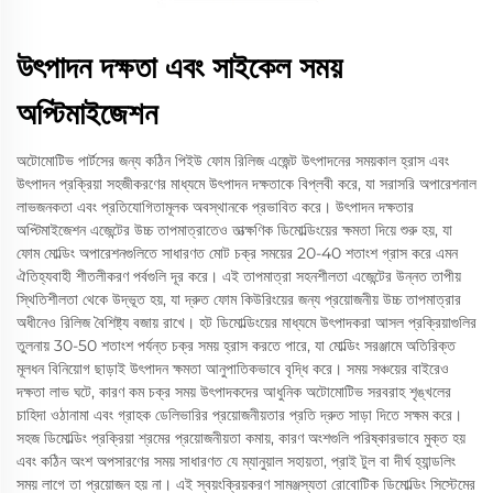
উৎপাদন দক্ষতা এবং সাইকেল সময়
অপ্টিমাইজেশন
অটোমোটিভ পার্টসের জন্য কঠিন পিইউ ফোম রিলিজ এজেন্ট উৎপাদনের সময়কাল হ্রাস এবং
উৎপাদন প্রক্রিয়া সহজীকরণের মাধ্যমে উৎপাদন দক্ষতাকে বিপ্লবী করে, যা সরাসরি অপারেশনাল
লাভজনকতা এবং প্রতিযোগিতামূলক অবস্থানকে প্রভাবিত করে। উৎপাদন দক্ষতার
অপ্টিমাইজেশন এজেন্টের উচ্চ তাপমাত্রাতেও তাত্ক্ষণিক ডিমোল্ডিংয়ের ক্ষমতা দিয়ে শুরু হয়, যা
ফোম মোল্ডিং অপারেশনগুলিতে সাধারণত মোট চক্র সময়ের 20-40 শতাংশ গ্রাস করে এমন
ঐতিহ্যবাহী শীতলীকরণ পর্বগুলি দূর করে। এই তাপমাত্রা সহনশীলতা এজেন্টের উন্নত তাপীয়
স্থিতিশীলতা থেকে উদ্ভূত হয়, যা দ্রুত ফোম কিউরিংয়ের জন্য প্রয়োজনীয় উচ্চ তাপমাত্রার
অধীনেও রিলিজ বৈশিষ্ট্য বজায় রাখে। হট ডিমোল্ডিংয়ের মাধ্যমে উৎপাদকরা আসল প্রক্রিয়াগুলির
তুলনায় 30-50 শতাংশ পর্যন্ত চক্র সময় হ্রাস করতে পারে, যা মোল্ডিং সরঞ্জামে অতিরিক্ত
মূলধন বিনিয়োগ ছাড়াই উৎপাদন ক্ষমতা আনুপাতিকভাবে বৃদ্ধি করে। সময় সঞ্চয়ের বাইরেও
দক্ষতা লাভ ঘটে, কারণ কম চক্র সময় উৎপাদকদের আধুনিক অটোমোটিভ সরবরাহ শৃঙ্খলের
চাহিদা ওঠানামা এবং গ্রাহক ডেলিভারির প্রয়োজনীয়তার প্রতি দ্রুত সাড়া দিতে সক্ষম করে।
সহজ ডিমোল্ডিং প্রক্রিয়া শ্রমের প্রয়োজনীয়তা কমায়, কারণ অংশগুলি পরিষ্কারভাবে মুক্ত হয়
এবং কঠিন অংশ অপসারণের সময় সাধারণত যে ম্যানুয়াল সহায়তা, প্রাই টুল বা দীর্ঘ হ্যান্ডলিং
সময় লাগে তা প্রয়োজন হয় না। এই স্বয়ংক্রিয়করণ সামঞ্জস্যতা রোবোটিক ডিমোল্ডিং সিস্টেমের