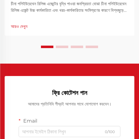
চীনা পলিইউরেথেন রিলিজ এজেন্টের বৃদ্ধি পাওয়া জনপ্রিয়তা বোঝা চীনা পলিইউরেথেন
রিলিজ এজেন্ট উচ্চ কার্যকারিতা এবং খরচ-কার্যকারিতার সংমিশ্রণের কারণে বিশ্বজুড়ে
প্রস্তুতকারকদের দ্বারা অত্যধিক পছন্দ করা হয়েছে। শিল্প...
আরও দেখুন
ফ্রি কোটেশন পান
আমাদের প্রতিনিধি শীঘ্রই আপনার সাথে যোগাযোগ করবেন।
Email
0/100