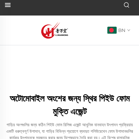
BN
অটোমোবাইল অংশের জন্য স্থির পিইউ ফোম
মুক্তি এজেন্ট
গাড়ির অংশগুলির জন্য কঠিন পিইউ ফোম রিলিজ এজেন্ট আধুনিক যানবাহন উৎপাদন প্রক্রিয়ায়
একটি গুরুত্বপূর্ণ উপাদান, যা গাড়ির বিভিন্ন প্রয়োগে ব্যবহৃত পলিউরেথেন ফোম উপাদানগুলির
কার্যকর উৎপাদনকে সহজতর করার জন্য বিশেষভাবে তৈরি করা হয়। এই বিশেষ রাসায়নিক