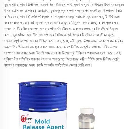
হ্রাস ঘটায়, কারণ উত্পাদকরা যন্ত্রপাতির বিনিয়োগকে উল্লেখযোগ্যভাবে দীর্ঘতর উৎপাদন চক্রের
উপর বণ্টন করতে পারে। এছাড়াও, হ্রাসপ্রাপ্ত রক্ষণাবেক্ষণের প্রয়োজনীয়তা উৎপাদন বিরতি
কমিয়ে দেয়, কারণ ছাঁচগুলি পরিষ্কার বা সংস্কারের জন্য সরানোর প্রয়োজন ছাড়াই দীর্ঘ সময়
ধরে সেবাতে থাকে। এই সুরক্ষা সময়ের সাথে মাত্রার নির্ভুলতা বজায় রাখে, কারণ পৃষ্ঠের ক্ষয়
সাধারণত ধীরে ধীরে অংশের মাত্রায় পরিবর্তন ঘটায় যা অবশেষে গুণমানের বিবরণী অতিক্রম
করে। মূল ছাঁচের জ্যামিতি সংরক্ষণ করে রিলিজ এজেন্ট যন্ত্রের দীর্ঘায়িত সেবা জীবন জুড়ে
সামঞ্জস্যপূর্ণ অংশের গুণমান নিশ্চিত করে। এছাড়াও, এই সুরক্ষা উত্পাদকদের আরও খরচ-কার্যকর
যন্ত্রপাতির উপকরণ ব্যবহার করতে সক্ষম করে, কারণ রিলিজ এজেন্টের বাধা সরাসরি ফোমের
সংস্পর্শ সহ্য করার জন্য বিদেশী খাদ রচনা বা বিশেষ পৃষ্ঠ চিকিত্সার প্রয়োজন হ্রাস করে। এই
সুবিধাগুলির সম্মিলিত প্রভাব উৎপাদন অপারেশনে উচ্চমানের কঠিন পিইউ ফোম রিলিজ এজেন্ট
ব্যবস্থা প্রয়োগের জন্য একটি আকর্ষক অর্থনৈতিক ক্ষেত্র তৈরি করে।