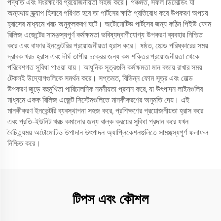
পদ্ধতি এবং সংরক্ষণের প্রয়োজনীয়তা সহজ করে। পঞ্চমত, সফল ডিমোল্ডিং যা
অন্যথায় স্ক্র্যাপ হিসাবে পরিণত হবে তা পার্টসের ক্ষতি প্রতিরোধ করে উপকরণ অপচয়
হ্রাসের মাধ্যমে খরচ অনুকূলকরণ ঘটে। অটোমোটিভ পার্টসের জন্য কঠিন পিইউ ফোম
রিলিজ এজেন্টের সামঞ্জস্যপূর্ণ কর্মক্ষমতা ভবিষ্যদ্বাণীযোগ্য উপকরণ ব্যবহার নিশ্চিত
করে এবং বাফার ইনভেন্টরির প্রয়োজনীয়তা হ্রাস করে। ষষ্ঠত, মোল্ড পরিষ্কারের সময়
দ্রাবক খরচ হ্রাস এবং দীর্ঘ তাপীয় চক্রের জন্য কম শক্তির প্রয়োজনীয়তা থেকে
পরিবেশগত সুবিধা পাওয়া যায়। আধুনিক সূত্রগুলি কর্মক্ষমতা মান বজায় রাখার সময়
টেকসই উদ্যোগগুলিকে সমর্থন করে। সপ্তমত, বিভিন্ন ফোম সূত্র এবং মোল্ড
উপকরণ জুড়ে বহুমুখিতা পারিচালনিক নমনীয়তা প্রদান করে, যা উৎপাদন লাইনগুলির
মাধ্যমে একক রিলিজ এজেন্ট সিস্টেমগুলিতে মানকীকরণের অনুমতি দেয়। এই
মানকীকরণ ইনভেন্টরি ব্যবস্থাপনা সহজ করে, প্রশিক্ষণের প্রয়োজনীয়তা হ্রাস করে
এবং প্রতি-ইউনিট খরচ কমানোর জন্য বাল্ক ক্রয়ের সুবিধা প্রদান করে যখন
বৈচিত্র্যময় অটোমোটিভ উপাদান উৎপাদন অ্যাপ্লিকেশনগুলিতে সামঞ্জস্যপূর্ণ ফলাফল
নিশ্চিত করে।
টিপস এবং কৌশল