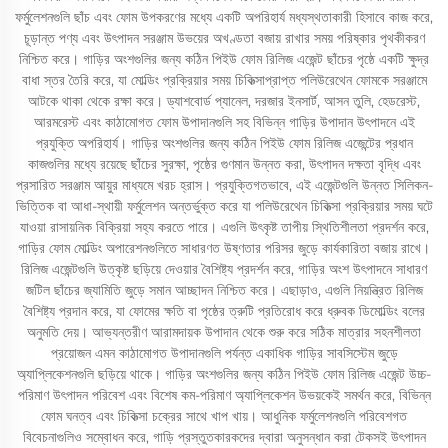
ফর্মুলেশনগুলি ছাঁচ এবং ফোম উপকরণের মধ্যে একটি অপরিহার্য মধ্যস্থতাকারী হিসাবে কাজ করে,
চূড়ান্ত পণ্য এবং উৎপাদন সরঞ্জাম উভয়ের অখণ্ডতা বজায় রাখার সময় পরিষ্কার পৃথকীকরণ
নিশ্চিত করে। গাড়ির অংশগুলির জন্য কঠিন পিইউ ফোম রিলিজ এজেন্ট ছাঁচের পৃষ্ঠে একটি ক্ষুদ্র
বাধা স্তর তৈরি করে, যা মোল্ডিং প্রক্রিয়ার সময় চিকিত্সাপ্রাপ্ত পলিউরেথেন ফোমকে সরঞ্জামে
আটকে থাকা থেকে রক্ষা করে। ড্যাশবোর্ড প্যানেল, দরজার ইনসার্ট, আসন তুলি, হেডরেস্ট,
আরমরেস্ট এবং কাঠামোগত ফোম উপাদানগুলি সহ বিভিন্ন গাড়ির উপাদান উৎপাদনে এই
প্রযুক্তি অপরিহার্য। গাড়ির অংশগুলির জন্য কঠিন পিইউ ফোম রিলিজ এজেন্টের প্রধান
কাজগুলির মধ্যে রয়েছে ছাঁচের সুরক্ষা, পৃষ্ঠের গুণমান উন্নত করা, উৎপাদন দক্ষতা বৃদ্ধি এবং
প্রসারিত সরঞ্জাম আয়ুর মাধ্যমে খরচ হ্রাস। প্রযুক্তিগতভাবে, এই এজেন্টগুলি উন্নত সিলিকন-
ভিত্তিক বা আধা-স্থায়ী ফর্মুলেশন অন্তর্ভুক্ত করে যা পলিউরেথেন চিকিত্সা প্রক্রিয়ার সময় ঘটে
যাওয়া রাসায়নিক বিক্রিয়া সহ্য করতে পারে। এগুলি উৎকৃষ্ট তাপীয় স্থিতিশীলতা প্রদর্শন করে,
গাড়ির ফোম মোল্ডিং অপারেশনগুলিতে সাধারণত উষ্ণতার পরিসর জুড়ে কার্যকারিতা বজায় রাখে।
রিলিজ এজেন্টগুলি উত্কৃষ্ট ছড়িয়ে দেওয়ার বৈশিষ্ট্য প্রদর্শন করে, গাড়ির অংশ উৎপাদনে সাধারণ
জটিল ছাঁচের জ্যামিতি জুড়ে সমান আচ্ছাদন নিশ্চিত করে। এছাড়াও, এগুলি নিয়ন্ত্রিত রিলিজ
বৈশিষ্ট্য প্রদান করে, যা ফোমের ক্ষতি বা পৃষ্ঠের ত্রুটি প্রতিরোধ করে ধ্রুবক ডিমোল্ডিং বলের
অনুমতি দেয়। আভ্যন্তরীণ আরামদায়ক উপাদান থেকে শুরু করে সঠিক মাত্রার সহনশীলতা
প্রয়োজন এমন কাঠামোগত উপাদানগুলি পর্যন্ত একাধিক গাড়ির সাবসিস্টেম জুড়ে
অ্যাপ্লিকেশনগুলি ছড়িয়ে থাকে। গাড়ির অংশগুলির জন্য কঠিন পিইউ ফোম রিলিজ এজেন্ট উচ্চ-
পরিমাণ উৎপাদন পরিবেশ এবং বিশেষ কম-পরিমাণ অ্যাপ্লিকেশন উভয়কেই সমর্থন করে, বিভিন্ন
ফোম ঘনত্ব এবং চিকিত্সা চক্রের সাথে খাপ খায়। আধুনিক ফর্মুলেশনগুলি পরিবেশগত
বিবেচনাগুলিও সম্বোধন করে, গাড়ি প্রস্তুতকারকদের দ্বারা অনুসন্ধান করা টেকসই উৎপাদন