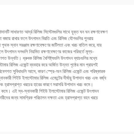
নটি সাধারণত আর্দ্র রিলিজ সিস্টেমগুলির সাথে যুক্ত ঘন ঘন রক্ষণাবেক্ষণ
মতা বজায় রাখার ফলে উৎপাদন বিরতি এবং রিলিজ যৌগগুলির পুনরায়
পৃথক স্নান সরঞ্জাম রক্ষণাবেক্ষণের জটিলতা এবং খরচ বাতিল করে, যার
উৎপাদন দলগুলি নিয়মিত রক্ষণাবেক্ষণের কাজের পরিবর্তে মূল্য-
গত উন্নতি। ধ্রুবক রিলিজ বৈশিষ্ট্যগুলি উৎপাদন ব্যাচগুলির মধ্যে
মার রিলিজ এজেন্ট ব্যবহার করে অর্জিত উন্নত পৃষ্ঠের মান প্রায়শই
িবেশগত সুবিধাগুলি আসে, কারণ স্প্রে-অন রিলিজ এজেন্ট এবং পরিষ্কারক
নকারী পিইউ ইলাস্টোমার রিলিজ এজেন্টের দীর্ঘায়ু উপাদান খরচ এবং বর্জ্য
এবং হ্রাসপ্রাপ্ত খরচের হারের কারণে সরাসরি উপাদান খরচ কমে।
রচ কমে। এই স্ব-স্নানকারী পিইউ ইলাস্টোমার রিলিজ এজেন্ট উৎপাদন
দনকারীদের জন্য সামগ্রিক পরিচালন দক্ষতা এবং হ্রাসপ্রাপ্ত বহন খরচে