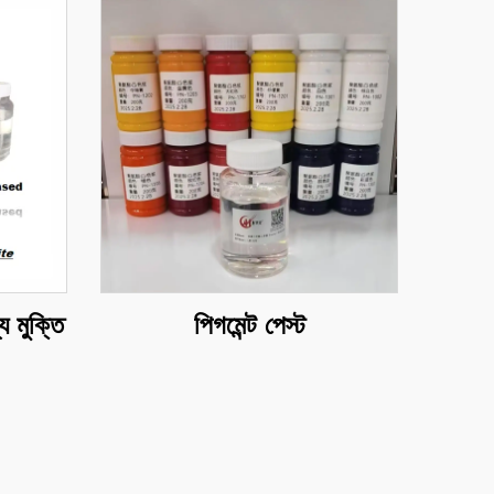
য মুক্তি
পিগমেন্ট পেস্ট