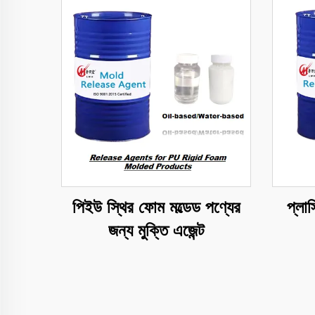
পিইউ স্থির ফোম মল্ডেড পণ্যের
প্লাস
জন্য মুক্তি এজেন্ট