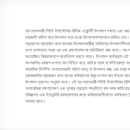
স্ব-স্নানকারী পিইউ ইলাস্টোমার রিলিজ এজেন্টটি উৎপাদন দক্ষতা এবং খরচ
চক্রগুলি বাতিল করে উৎপাদন বন্ধ হওয়া উল্লেখযোগ্যভাবে কমিয়ে দেয়। স
প্রয়োগের প্রয়োজন কমে যাওয়ায় উৎপাদনকারীরা অবিলম্বে উৎপাদনশীলতা 
ফলে অপারেশন সহজ হয় এবং রক্ষণাবেক্ষণের অতিরিক্ত খরচ কমে। স্ব-স্নান
সংযোজিত ক্রিয়াকলাপে মনোনিবেশ করতে পারে। উৎপাদন কার্যক্রমে এই স্ব-স
অংশগুলির একরূপ গুণগত মান নিশ্চিত করে, আটকে থাকা বা ক্ষতিগ্রস্ত অংশগু
মাধ্যমিক ফিনিশিং অপারেশনগুলি বাতিল করে, যা উৎপাদন খরচ এবং চক্র স
দ্রাবকগুলির প্রয়োজন কমে যাওয়া কর্মস্থলের বায়ুর গুণগত মান উন্নত কর
উৎপাদন হ্রাসেও অনুবাদ করে। এই স্ব-স্নানকারী পিইউ ইলাস্টোমার রিলিজ
অপারেটররা রক্ষণাবেক্ষণ এবং পুনরায় প্রয়োগ পদ্ধতিতে কম সময় কাটান
পরিকল্পনা এবং ইনভেন্টরি ব্যবস্থাপনার জন্য ভবিষ্যদ্বাণীযোগ্য কর্মক্ষমত
অবদান রাখে।