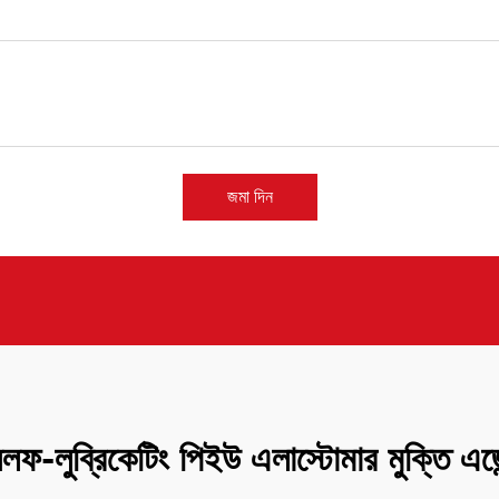
জমা দিন
লফ-লুব্রিকেটিং পিইউ এলাস্টোমার মুক্তি এজে