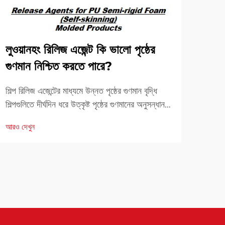
লুওয়ানহং রিলিজ এজেন্ট কি ভালো পৃষ্ঠের
মসৃণ
গুণমান নিশ্চিত করতে পারে?
তেল-
শিল্প রিলিজ এজেন্টের মাধ্যমে উন্নত পৃষ্ঠের গুণমান বৃদ্ধি
আধুনিক
শিল্পগুলিতে দীর্ঘদিন ধরে উত্কৃষ্ট পৃষ্ঠের গুণমানের অনুসন্ধান
কংক্রি
একটি গুরুত্বপূর্ণ চ্যালেঞ্জ। মসৃণ, ত্রুটিমুক্ত পৃষ্ঠ অর্জনে
শিল্প 
আরও দেখুন
আরও দ
রিলিজ এজেন্টগুলি মৌলিক ভূমিকা পালন করে...
রিলিজ 
এসেছে