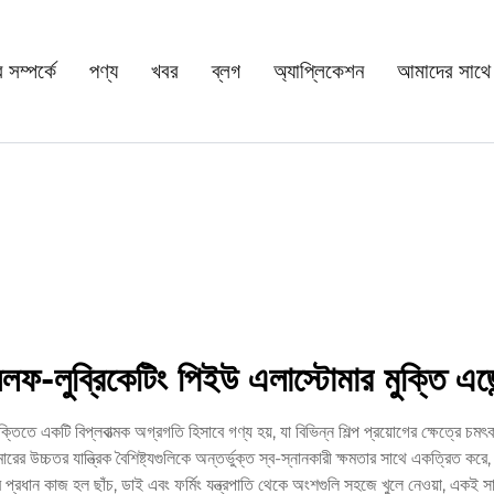
সম্পর্কে
পণ্য
খবর
ব্লগ
অ্যাপ্লিকেশন
আমাদের সাথে
লফ-লুব্রিকেটিং পিইউ এলাস্টোমার মুক্তি এজে
্তিতে একটি বিপ্লবাত্মক অগ্রগতি হিসাবে গণ্য হয়, যা বিভিন্ন শিল্প প্রয়োগের ক্ষেত্রে চম
র উচ্চতর যান্ত্রিক বৈশিষ্ট্যগুলিকে অন্তর্ভুক্ত স্ব-স্নানকারী ক্ষমতার সাথে একত্রিত কর
্রধান কাজ হল ছাঁচ, ডাই এবং ফর্মিং যন্ত্রপাতি থেকে অংশগুলি সহজে খুলে নেওয়া, একই সাথে