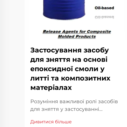
Застосування засобу
для зняття на основі
епоксидної смоли у
литті та композитних
матеріалах
Розуміння важливої ролі засобів
для зняття у застосуванні
епоксидних смол У сфері
Дивитися більше
виробництва та виготовлення