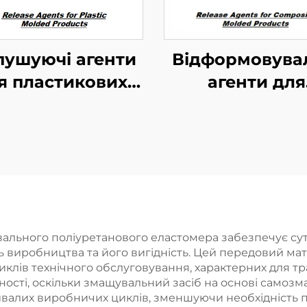
пушуючі агенти
Відформовува
я пластикових
агенти для
формованих
складових
продуктів
формовани
виробів
льного поліуретанового еластомера забезпечує суттє
виробництва та його вигідність. Цей передовий мате
циклів технічного обслуговування, характерних для 
ості, оскільки змащувальний засіб на основі самоз
ивалих виробничих циклів, зменшуючи необхідність 