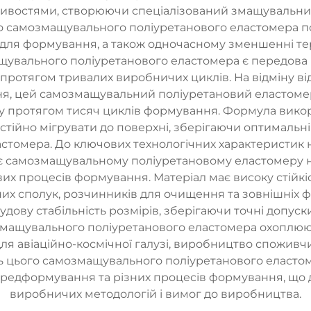
стями, створюючи спеціалізований змащувальний з
о самозмащувального поліуретанового еластомера по
 для формування, а також одночасному зменшенні тер
увального поліуретанового еластомера є передова по
 протягом тривалих виробничих циклів. На відміну ві
я, цей самозмащувальний поліуретановий еластомер
ту протягом тисяч циклів формування. Формула викор
ійно мігрувати до поверхні, зберігаючи оптимальн
ластомера. До ключових технологічних характеристик 
є самозмащувальному поліуретановому еластомеру н
х процесів формування. Матеріал має високу стійкіст
них сполук, розчинників для очищення та зовнішніх 
дову стабільність розмірів, зберігаючи точні допуск
змащувального поліуретанового еластомера охоплюют
я авіаційно-космічної галузі, виробництво споживчи
ть цього самозмащувального поліуретанового еластом
редформування та різних процесів формування, що д
виробничих методологій і вимог до виробництва.