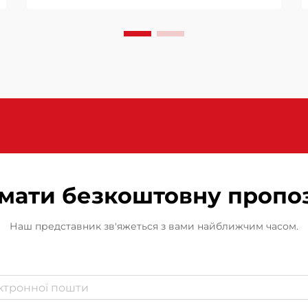
відіграє ключову роль як у
естетичному, так і в
експлуатаційному аспектах.
Засоби розділення форм для FRP
є основними компонентами в
процесі виготовлення...
мати безкоштовну пропо
Наш представник зв'яжеться з вами найближчим часом.