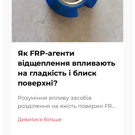
Як FRP-агенти
відщеплення впливають
на гладкість і блиск
поверхні?
Розуміння впливу засобів
розділення на якість поверхні FRP
Якість поверхні композитів із
Дивитися більше
полімерними матрицями,
армованими волокном (FRP),