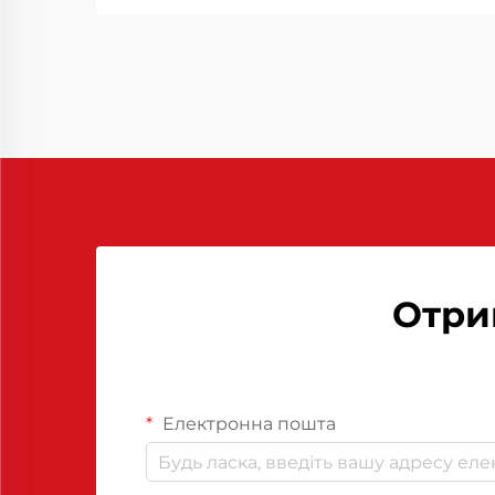
виробів з епоксидних смол успіх
часто залежить від правильного
використання засобів для зняття.
Ці спеціалізовані сполуки
відіграють важливу роль у
забезпеченні...
Отри
Електронна пошта