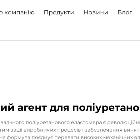
о компанію
Продукти
Новини
Блог
ий агент для поліуретано
вального поліуретанового еластомера є революційн
имізації виробничих процесів і забезпечення винятк
на формула поєднує переваги високих механічних вл