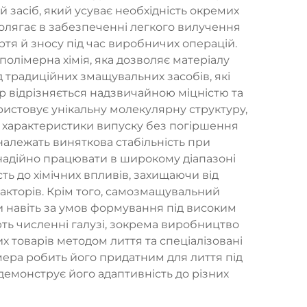
асіб, який усуває необхідність окремих
лягає в забезпеченні легкого вилучення
тя й зносу під час виробничих операцій.
лімерна хімія, яка дозволяє матеріалу
д традиційних змащувальних засобів, які
 відрізняється надзвичайною міцністю та
истовує унікальну молекулярну структуру,
і характеристики випуску без погіршення
належать виняткова стабільність при
адійно працювати в широкому діапазоні
ь до хімічних впливів, захищаючи від
факторів. Крім того, самозмащувальний
и навіть за умов формування під високим
ь численні галузі, зокрема виробництво
х товарів методом лиття та спеціалізовані
ера робить його придатним для лиття під
емонструє його адаптивність до різних