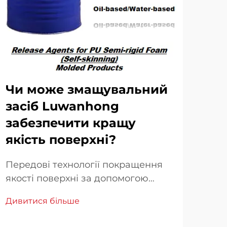
Чи може змащувальний
Чи
засіб Luwanhong
зм
забезпечити кращу
за
якість поверхні?
чи
Передові технології покращення
Роз
якості поверхні за допомогою
зас
промислових засобів для зняття.
буд
Дивитися більше
Див
Прагнення до ідеальної якості
пос
поверхні у виробництві давно є
ріш