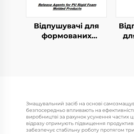
Відпушувачі для
Від
формованих
дл
виробів з жорсткого
ПУ-пенополіуретану
Змащувальний засіб на основі самозмащува
безпосередньо впливають на ефективність 
виробництві за рахунок усунення частих 
відразу отримують підвищення продуктивн
забезпечує стабільну роботу протягом тр