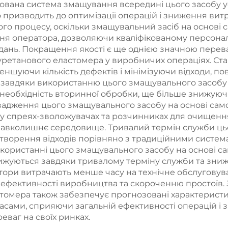
ована система змащування всередині цього засобу ус
призводить до оптимізації операцій і зниження вит
го процесу, оскільки змащувальний засіб на основі
ня оператора, дозволяючи кваліфікованому персонал
вдань. Покращення якості є ще однією значною пер
ретанового еластомера у виробничих операціях. Ста
зменшуючи кількість дефектів і мінімізуючи відходи,
ута завдяки використанню цього змащувального засоб
 необхідність вторинної обробки, ще більше знижуючи
вадження цього змащувального засобу на основі са
у спреях-зволожувачах та розчинниках для очищенн
навколишнє середовище. Тривалий термін служби ць
творення відходів порівняно з традиційними систем
використанні цього змащувального засобу на основі 
нижуються завдяки тривалому терміну служби та зни
тори витрачають менше часу на технічне обслуговув
фективності виробництва та скороченню простоїв. 
омера також забезпечує прогнозовані характеристи
асами, сприяючи загальній ефективності операцій і 
еваг на своїх ринках.