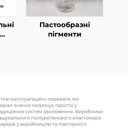
льні
Пастообразні
пігменти
х
ві експлуатаційні переваги, які
ріал значно скорочує простої у
традиційних систем зволоження. Виробники
мащувального поліуретанового еластомера
перерв у виробництві та повторного