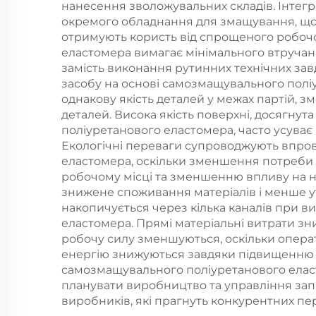
нанесення зволожувальних складів. Інтегр
окремого обладнання для змащування, що 
отримують користь від спрощеного робочо
еластомера вимагає мінімального втручан
замість виконання рутинних технічних за
засобу на основі самозмащувального поліу
однакову якість деталей у межах партій, 
деталей. Висока якість поверхні, досягн
поліуретанового еластомера, часто усуває
Екологічні переваги супроводжують впро
еластомера, оскільки зменшення потреби 
робочому місці та зменшенню впливу на 
знижене споживання матеріалів і менше у
накопичується через кілька каналів при 
еластомера. Прямі матеріальні витрати з
робочу силу зменшуються, оскільки опера
енергію знижуються завдяки підвищенню е
самозмащувального поліуретанового еласт
планувати виробництво та управління зап
виробників, які прагнуть конкурентних пер