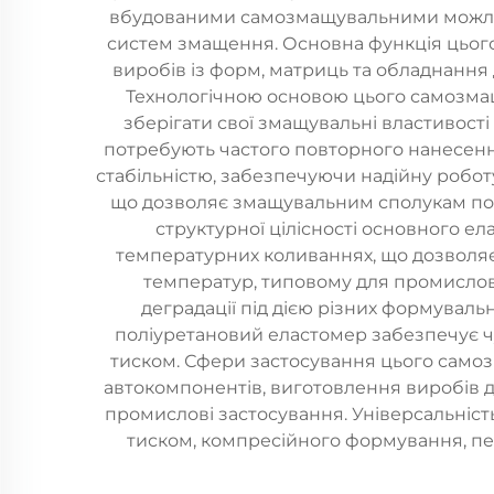
вбудованими самозмащувальними можливо
систем змащення. Основна функція цьог
виробів із форм, матриць та обладнання
Технологічною основою цього самозмащ
зберігати свої змащувальні властивості
потребують частого повторного нанесенн
стабільністю, забезпечуючи надійну робо
що дозволяє змащувальним сполукам пост
структурної цілісності основного е
температурних коливаннях, що дозволя
температур, типовому для промислови
деградації під дією різних формуваль
поліуретановий еластомер забезпечує чу
тиском. Сфери застосування цього само
автокомпонентів, виготовлення виробів дл
промислові застосування. Універсальніс
тиском, компресійного формування, пе