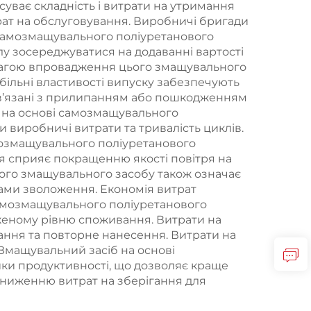
уває складність і витрати на утримання
рат на обслуговування. Виробничі бригади
 самозмащувального поліуретанового
у зосереджуватися на додаванні вартості
евагою впровадження цього змащувального
більні властивості випуску забезпечують
 пов’язані з прилипанням або пошкодженням
у на основі самозмащувального
 виробничі витрати та тривалість циклів.
мозмащувального поліуретанового
я сприяє покращенню якості повітря на
ого змащувального засобу також означає
ами зволоження. Економія витрат
самозмащувального поліуретанового
женому рівню споживання. Витрати на
ання та повторне нанесення. Витрати на
Змащувальний засіб на основі
ки продуктивності, що дозволяє краще
зниженню витрат на зберігання для