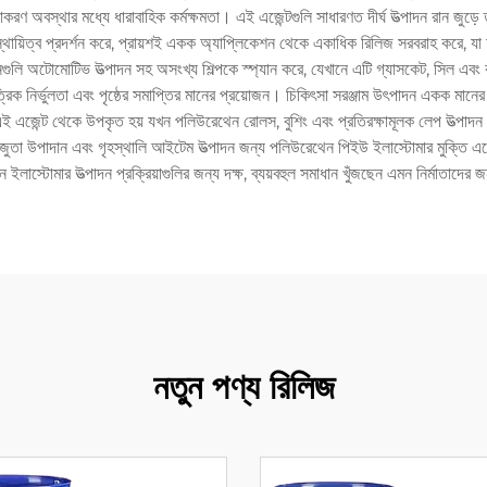
য়াকরণ অবস্থার মধ্যে ধারাবাহিক কর্মক্ষমতা। এই এজেন্টগুলি সাধারণত দীর্ঘ উত্পাদন রান জুড়ে
য স্থায়িত্ব প্রদর্শন করে, প্রায়শই একক অ্যাপ্লিকেশন থেকে একাধিক রিলিজ সরবরাহ করে, য
ুলি অটোমোটিভ উত্পাদন সহ অসংখ্য শিল্পকে স্প্যান করে, যেখানে এটি গ্যাসকেট, সিল এব
্রিক নির্ভুলতা এবং পৃষ্ঠের সমাপ্তির মানের প্রয়োজন। চিকিৎসা সরঞ্জাম উৎপাদন একক মানের
 এই এজেন্ট থেকে উপকৃত হয় যখন পলিউরেথেন রোলস, বুশিং এবং প্রতিরক্ষামূলক লেপ উত্পাদন। 
য, জুতা উপাদান এবং গৃহস্থালি আইটেম উত্পাদন জন্য পলিউরেথেন পিইউ ইলাস্টোমার মুক্তি এজে
লাস্টোমার উত্পাদন প্রক্রিয়াগুলির জন্য দক্ষ, ব্যয়বহুল সমাধান খুঁজছেন এমন নির্মাতাদের
নতুন পণ্য রিলিজ