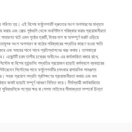
য়ে পরিণত হয়। এই বিশেষ ফর্মুলেশনটি দ্রুততর অংশ অপসারণের মাধ্যমে
করায় এবং মোল্ড পৃষ্ঠগুলি থেকে অবশিষ্টাংশ পরিষ্কার করার প্রয়োজনীয়তা
ধারণত ঘটে এমন পৃষ্ঠের ত্রুটি, টানার দাগ বা অসম্পূর্ণ ভরাট এড়িয়ে
াধ্যতামূলক অংশ অপসারণ বা কঠোর পরিষ্কারের পদ্ধতির কারণে হওয়া ক্ষতি
া করে এবং সময়ের সাথে সাথে প্রতিস্থাপনের খরচ কমায়। তাপমাত্রা
 করে। এজেন্টটি চরম তাপীয় চক্রের অধীনেও এর কার্যকারিতা বজায় রাখে,
স্টেম বা বিশেষ হ্যান্ডলিং পদ্ধতির প্রয়োজন ছাড়াই কর্মস্থলে ব্যবহারের
পলিউরেথেন সিস্টেমের সাথে ফর্মুলেশনটির চমৎকার রাসায়নিক সামঞ্জস্য
িত করে। সহজ প্রয়োগ পদ্ধতি প্রশিক্ষণের প্রয়োজনীয়তা কমায় এবং কম
ত জমাট ছাড়াই সম্পূর্ণ আবরণ নিশ্চিত করে। দীর্ঘস্থায়ী কার্যকারিতার
সুবিধাগুলিকে পণ্যের ক্ষয় বা শেলফ লাইফের সীমাবদ্ধতা সম্পর্কে চিন্তা