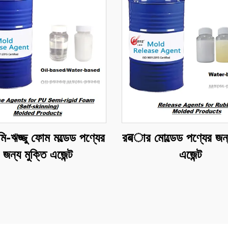
েমি-ঋজ্জু ফোম মল্ডেড পণ্যের
রबার মোল্ডেড পণ্যের জন্য
জন্য মুক্তি এজেন্ট
এজেন্ট