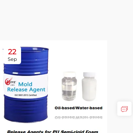
22
2
Sep
Se