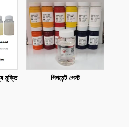
 মুক্তি
পিগমেন্ট পেস্ট