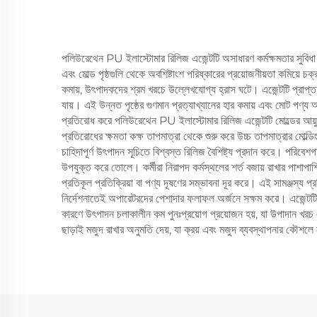
পলিউরেথেন PU ইলাস্টোমার রিলিজ এজেন্টটি অসাধারণ কর্মক্ষমতার সুবিধা
এবং মোল্ড পৃষ্ঠগুলি থেকে অবশিষ্টাংশ পরিষ্কারের প্রয়োজনীয়তা কমিয়ে 
কমায়, উৎপাদকদের শ্রম খরচে উল্লেখযোগ্য হ্রাস ঘটে। এজেন্টটি প্রাপ্ত পণ
যায়। এই উন্নত পৃষ্ঠের গুণমান প্রত্যাখ্যানের হার কমায় এবং মোট পণ্য
প্রতিরোধ করে পলিউরেথেন PU ইলাস্টোমার রিলিজ এজেন্টটি মোল্ডের আয়ু উল
প্রতিরোধের ক্ষমতা কক্ষ তাপমাত্রা থেকে শুরু করে উচ্চ তাপমাত্রার মোল্ডিং 
চাহিদাপূর্ণ উৎপাদন সূচিতে বিশ্বস্ত রিলিজ বৈশিষ্ট্য প্রদান করে। পরিবেশ
উপযুক্ত করে তোলে। কর্মীরা নিরাপদ কর্মস্থলের শর্ত বজায় রাখার পাশাপাশি
প্রতিকূল প্রতিক্রিয়া বা পণ্য দূষণের সম্ভাবনা দূর করে। এই সামঞ্জস্য প্র
নির্দেশনাতেই অপারেটরদের পেশাদার ফলাফল অর্জনে সক্ষম করে। এজেন্টটি মানক
কারণে উৎপাদন চলাকালীন কম পুনঃপ্রয়োগ প্রয়োজন হয়, যা উপাদান খরচ এবং
ছাড়াই মজুদ রাখার অনুমতি দেয়, যা ক্রয় এবং মজুদ ব্যবস্থাপনার কৌশলে