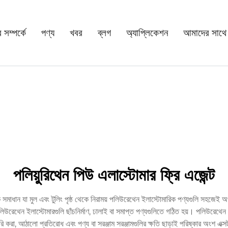
সম্পর্কে
পণ্য
খবর
ব্লগ
অ্যাপ্লিকেশন
আমাদের সাথে
পলিয়ুরিথেন পিউ এলাস্টোমার ফ্রি এজেন্ট
 সমাধান যা মুল এবং টুলিং পৃষ্ঠ থেকে নিরাময় পলিউরেথেন ইলাস্টোমারিক পণ্যগুলি সহজেই 
 পলিউরেথেন ইলাস্টোমারগুলি ছাঁচনির্মাণ, ঢালাই বা সমাপ্ত পণ্যগুলিতে গঠিত হয়। পলিউরেথেন 
 করা, আঠালো প্রতিরোধ এবং পণ্য বা সরঞ্জাম সরঞ্জামগুলির ক্ষতি ছাড়াই পরিষ্কার অংশ এক্সট্