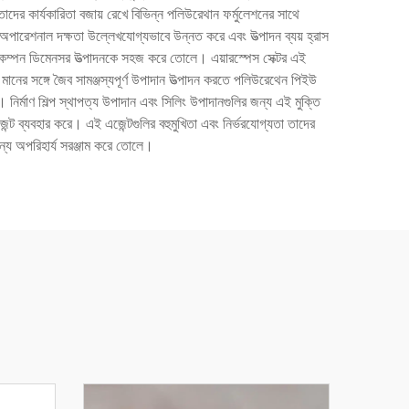
 তাদের কার্যকারিতা বজায় রেখে বিভিন্ন পলিউরেথান ফর্মুলেশনের সাথে
া অপারেশনাল দক্ষতা উল্লেখযোগ্যভাবে উন্নত করে এবং উত্পাদন ব্যয় হ্রাস
ং কম্পন ডিমেনসর উত্পাদনকে সহজ করে তোলে। এয়ারস্পেস সেক্টর এই
 মানের সঙ্গে জৈব সামঞ্জস্যপূর্ণ উপাদান উত্পাদন করতে পলিউরেথেন পিইউ
নির্মাণ শিল্প স্থাপত্য উপাদান এবং সিলিং উপাদানগুলির জন্য এই মুক্তি
ন্ট ব্যবহার করে। এই এজেন্টগুলির বহুমুখিতা এবং নির্ভরযোগ্যতা তাদের
 জন্য অপরিহার্য সরঞ্জাম করে তোলে।