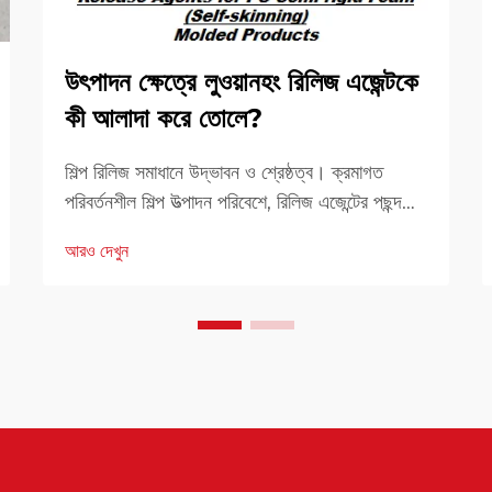
উৎপাদন ক্ষেত্রে লুওয়ানহং রিলিজ এজেন্টকে
কী আলাদা করে তোলে?
শিল্প রিলিজ সমাধানে উদ্ভাবন ও শ্রেষ্ঠত্ব। ক্রমাগত
পরিবর্তনশীল শিল্প উত্পাদন পরিবেশে, রিলিজ এজেন্টের পছন্দ
উৎপাদন দক্ষতা এবং পণ্যের গুণমানের ক্ষেত্রে একটি
আরও দেখুন
গুরুত্বপূর্ণ ভূমিকা পালন করে। লুওয়ানহং রিলিজ এজেন্ট উঠে
এসেছে...