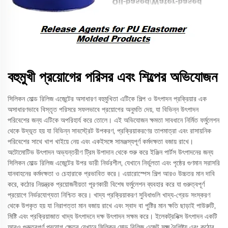
বহুমুখী প্রয়োগের পরিসর এবং শিল্পের অভিযোজন
সিলিকন মোল্ড রিলিজ এজেন্টের অসাধারণ বহুমুখিতা এটিকে শিল্প ও উৎপাদন প্রক্রিয়ার এক
অসাধারণভাবে বিস্তৃত পরিসরে সফলভাবে প্রয়োগের অনুমতি দেয়, যা বিভিন্ন উৎপাদন
পরিবেশের জন্য এটিকে অপরিহার্য করে তোলে। এই অভিযোজন ক্ষমতা সাবধানে নির্মিত ফর্মুলেশন
থেকে উদ্ভূত হয় যা বিভিন্ন সাবস্ট্রেট উপকরণ, প্রক্রিয়াকরণের তাপমাত্রা এবং রাসায়নিক
পরিবেশের সাথে খাপ খাইয়ে নেয় এবং একইসঙ্গে সামঞ্জস্যপূর্ণ কর্মদক্ষতা বজায় রাখে।
অটোমোটিভ উৎপাদন অভ্যন্তরীণ ট্রিম উপাদান থেকে শুরু করে ইঞ্জিন পার্টস উৎপাদনের জন্য
সিলিকন মোল্ড রিলিজ এজেন্টের উপর ভারী নির্ভরশীল, যেখানে নির্ভুলতা এবং পৃষ্ঠের গুণমান সরাসরি
যানবাহনের কর্মদক্ষতা ও চেহারাকে প্রভাবিত করে। এয়ারোস্পেস শিল্প আরও উচ্চতর মান দাবি
করে, কঠোর নিয়ন্ত্রক প্রয়োজনীয়তা পূরণকারী বিশেষ ফর্মুলেশন ব্যবহার করে যা গুরুত্বপূর্ণ
প্রয়োগে নির্ভরযোগ্যতা নিশ্চিত করে। খাদ্য প্রক্রিয়াকরণ সুবিধাগুলি খাদ্য-গ্রেড সংস্করণ
থেকে উপকৃত হয় যা নিরাপত্তা মান বজায় রাখে এবং স্বাদ বা পুষ্টির মান ক্ষতি ছাড়াই পাউরুটি,
মিষ্টি এবং প্রক্রিয়াজাত খাদ্য উৎপাদনে দক্ষ উৎপাদন সক্ষম করে। ইলেকট্রনিক্স উৎপাদন একটি
আরও গুরুত্বপূর্ণ প্রয়োগ ক্ষেত্র যেখানে সিলিকন মোল্ড রিলিজ এজেন্ট সূক্ষ্ম বৈশিষ্ট্য এবং কঠোর