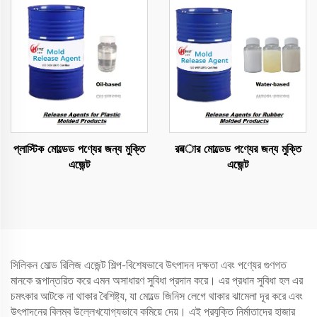
প্লাস্টিক মোল্ডেড পণ্যের জন্য মুক্তি
রबার মোল্ডেড পণ্যের জন্য মুক্তি
এজেন্ট
এজেন্ট
সিলিকন মোল্ড রিলিজ এজেন্ট শিল্প-বিশেষভাবে উৎপাদন দক্ষতা এবং পণ্যের গুণগত
মানকে রূপান্তরিত করে এমন অসাধারণ সুবিধা প্রদান করে। এর প্রধান সুবিধা হল এর
চমৎকার আটকে না থাকার বৈশিষ্ট্য, যা মোল্ডে জিনিস লেগে থাকার ঝামেলা দূর করে এবং
উৎপাদনের বিলম্ব উল্লেখযোগ্যভাবে কমিয়ে দেয়। এই প্রযুক্তি নির্মাতাদের হাজার