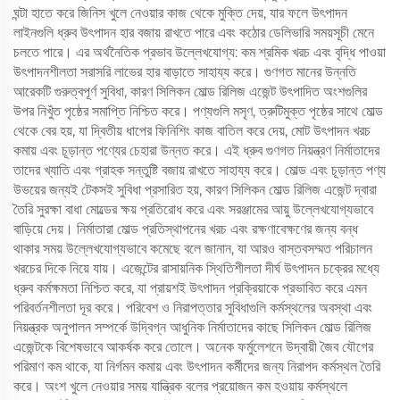
ঘন্টা হাতে করে জিনিস খুলে নেওয়ার কাজ থেকে মুক্তি দেয়, যার ফলে উৎপাদন
লাইনগুলি ধ্রুব উৎপাদন হার বজায় রাখতে পারে এবং কঠোর ডেলিভারি সময়সূচী মেনে
চলতে পারে। এর অর্থনৈতিক প্রভাব উল্লেখযোগ্য: কম শ্রমিক খরচ এবং বৃদ্ধি পাওয়া
উৎপাদনশীলতা সরাসরি লাভের হার বাড়াতে সাহায্য করে। গুণগত মানের উন্নতি
আরেকটি গুরুত্বপূর্ণ সুবিধা, কারণ সিলিকন মোল্ড রিলিজ এজেন্ট উৎপাদিত অংশগুলির
উপর নিখুঁত পৃষ্ঠের সমাপ্তি নিশ্চিত করে। পণ্যগুলি মসৃণ, ত্রুটিমুক্ত পৃষ্ঠের সাথে মোল্ড
থেকে বের হয়, যা দ্বিতীয় ধাপের ফিনিশিং কাজ বাতিল করে দেয়, মোট উৎপাদন খরচ
কমায় এবং চূড়ান্ত পণ্যের চেহারা উন্নত করে। এই ধ্রুব গুণগত নিয়ন্ত্রণ নির্মাতাদের
তাদের খ্যাতি এবং গ্রাহক সন্তুষ্টি বজায় রাখতে সাহায্য করে। মোল্ড এবং চূড়ান্ত পণ্য
উভয়ের জন্যই টেকসই সুবিধা প্রসারিত হয়, কারণ সিলিকন মোল্ড রিলিজ এজেন্ট দ্বারা
তৈরি সুরক্ষা বাধা মোল্ডের ক্ষয় প্রতিরোধ করে এবং সরঞ্জামের আয়ু উল্লেখযোগ্যভাবে
বাড়িয়ে দেয়। নির্মাতারা মোল্ড প্রতিস্থাপনের খরচ এবং রক্ষণাবেক্ষণের জন্য বন্ধ
থাকার সময় উল্লেখযোগ্যভাবে কমেছে বলে জানান, যা আরও বাস্তবসম্মত পরিচালন
খরচের দিকে নিয়ে যায়। এজেন্টের রাসায়নিক স্থিতিশীলতা দীর্ঘ উৎপাদন চক্রের মধ্যে
ধ্রুব কর্মক্ষমতা নিশ্চিত করে, যা প্রায়শই উৎপাদন প্রক্রিয়াকে প্রভাবিত করে এমন
পরিবর্তনশীলতা দূর করে। পরিবেশ ও নিরাপত্তার সুবিধাগুলি কর্মস্থলের অবস্থা এবং
নিয়ন্ত্রক অনুপালন সম্পর্কে উদ্বিগ্ন আধুনিক নির্মাতাদের কাছে সিলিকন মোল্ড রিলিজ
এজেন্টকে বিশেষভাবে আকর্ষক করে তোলে। অনেক ফর্মুলেশনে উদ্বায়ী জৈব যৌগের
পরিমাণ কম থাকে, যা নির্গমন কমায় এবং উৎপাদন কর্মীদের জন্য নিরাপদ কর্মস্থল তৈরি
করে। অংশ খুলে নেওয়ার সময় যান্ত্রিক বলের প্রয়োজন কম হওয়ায় কর্মস্থলে