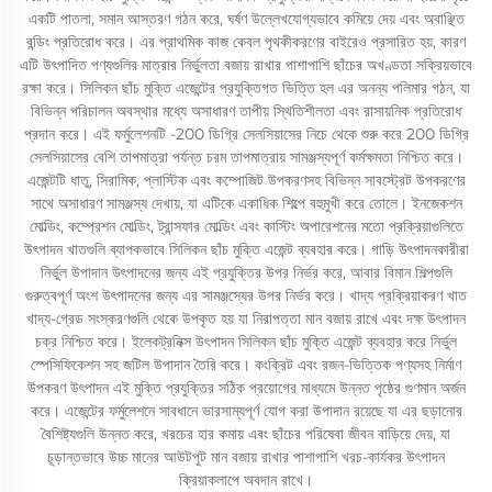
একটি পাতলা, সমান আস্তরণ গঠন করে, ঘর্ষণ উল্লেখযোগ্যভাবে কমিয়ে দেয় এবং অবাঞ্ছিত
বন্ডিং প্রতিরোধ করে। এর প্রাথমিক কাজ কেবল পৃথকীকরণের বাইরেও প্রসারিত হয়, কারণ
এটি উৎপাদিত পণ্যগুলির মাত্রার নির্ভুলতা বজায় রাখার পাশাপাশি ছাঁচের অখণ্ডতা সক্রিয়ভাবে
রক্ষা করে। সিলিকন ছাঁচ মুক্তি এজেন্টের প্রযুক্তিগত ভিত্তি হল এর অনন্য পলিমার গঠন, যা
বিভিন্ন পরিচালন অবস্থার মধ্যে অসাধারণ তাপীয় স্থিতিশীলতা এবং রাসায়নিক প্রতিরোধ
প্রদান করে। এই ফর্মুলেশনটি -200 ডিগ্রি সেলসিয়াসের নিচে থেকে শুরু করে 200 ডিগ্রি
সেলসিয়াসের বেশি তাপমাত্রা পর্যন্ত চরম তাপমাত্রায় সামঞ্জস্যপূর্ণ কর্মক্ষমতা নিশ্চিত করে।
এজেন্টটি ধাতু, সিরামিক, প্লাস্টিক এবং কম্পোজিট উপকরণসহ বিভিন্ন সাবস্ট্রেট উপকরণের
সাথে অসাধারণ সামঞ্জস্য দেখায়, যা এটিকে একাধিক শিল্পে বহুমুখী করে তোলে। ইনজেকশন
মোল্ডিং, কম্প্রেশন মোল্ডিং, ট্রান্সফার মোল্ডিং এবং কাস্টিং অপারেশনের মতো প্রক্রিয়াগুলিতে
উৎপাদন খাতগুলি ব্যাপকভাবে সিলিকন ছাঁচ মুক্তি এজেন্ট ব্যবহার করে। গাড়ি উৎপাদনকারীরা
নির্ভুল উপাদান উৎপাদনের জন্য এই প্রযুক্তির উপর নির্ভর করে, আবার বিমান শিল্পগুলি
গুরুত্বপূর্ণ অংশ উৎপাদনের জন্য এর সামঞ্জস্যের উপর নির্ভর করে। খাদ্য প্রক্রিয়াকরণ খাত
খাদ্য-গ্রেড সংস্করণগুলি থেকে উপকৃত হয় যা নিরাপত্তা মান বজায় রাখে এবং দক্ষ উৎপাদন
চক্র নিশ্চিত করে। ইলেকট্রনিক্স উৎপাদন সিলিকন ছাঁচ মুক্তি এজেন্ট ব্যবহার করে নির্ভুল
স্পেসিফিকেশন সহ জটিল উপাদান তৈরি করে। কংক্রিট এবং রজন-ভিত্তিক পণ্যসহ নির্মাণ
উপকরণ উৎপাদন এই মুক্তি প্রযুক্তির সঠিক প্রয়োগের মাধ্যমে উন্নত পৃষ্ঠের গুণমান অর্জন
করে। এজেন্টের ফর্মুলেশনে সাবধানে ভারসাম্যপূর্ণ যোগ করা উপাদান রয়েছে যা এর ছড়ানোর
বৈশিষ্ট্যগুলি উন্নত করে, খরচের হার কমায় এবং ছাঁচের পরিষেবা জীবন বাড়িয়ে দেয়, যা
চূড়ান্তভাবে উচ্চ মানের আউটপুট মান বজায় রাখার পাশাপাশি খরচ-কার্যকর উৎপাদন
ক্রিয়াকলাপে অবদান রাখে।