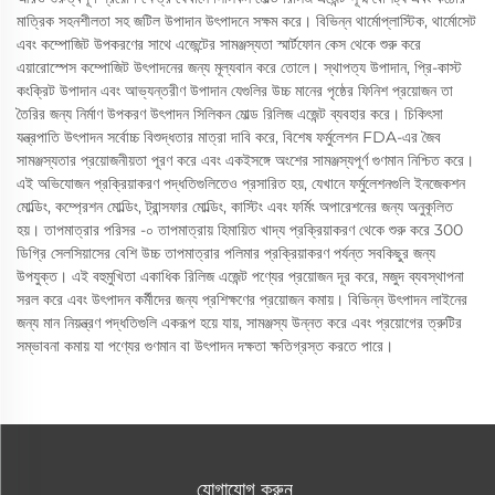
মাত্রিক সহনশীলতা সহ জটিল উপাদান উৎপাদনে সক্ষম করে। বিভিন্ন থার্মোপ্লাস্টিক, থার্মোসেট
এবং কম্পোজিট উপকরণের সাথে এজেন্টের সামঞ্জস্যতা স্মার্টফোন কেস থেকে শুরু করে
এয়ারোস্পেস কম্পোজিট উৎপাদনের জন্য মূল্যবান করে তোলে। স্থাপত্য উপাদান, প্রি-কাস্ট
কংক্রিট উপাদান এবং আভ্যন্তরীণ উপাদান যেগুলির উচ্চ মানের পৃষ্ঠের ফিনিশ প্রয়োজন তা
তৈরির জন্য নির্মাণ উপকরণ উৎপাদন সিলিকন মোল্ড রিলিজ এজেন্ট ব্যবহার করে। চিকিৎসা
যন্ত্রপাতি উৎপাদন সর্বোচ্চ বিশুদ্ধতার মাত্রা দাবি করে, বিশেষ ফর্মুলেশন FDA-এর জৈব
সামঞ্জস্যতার প্রয়োজনীয়তা পূরণ করে এবং একইসঙ্গে অংশের সামঞ্জস্যপূর্ণ গুণমান নিশ্চিত করে।
এই অভিযোজন প্রক্রিয়াকরণ পদ্ধতিগুলিতেও প্রসারিত হয়, যেখানে ফর্মুলেশনগুলি ইনজেকশন
মোল্ডিং, কম্প্রেশন মোল্ডিং, ট্রান্সফার মোল্ডিং, কাস্টিং এবং ফর্মিং অপারেশনের জন্য অনুকূলিত
হয়। তাপমাত্রার পরিসর -০ তাপমাত্রায় হিমায়িত খাদ্য প্রক্রিয়াকরণ থেকে শুরু করে 300
ডিগ্রি সেলসিয়াসের বেশি উচ্চ তাপমাত্রার পলিমার প্রক্রিয়াকরণ পর্যন্ত সবকিছুর জন্য
উপযুক্ত। এই বহুমুখিতা একাধিক রিলিজ এজেন্ট পণ্যের প্রয়োজন দূর করে, মজুদ ব্যবস্থাপনা
সরল করে এবং উৎপাদন কর্মীদের জন্য প্রশিক্ষণের প্রয়োজন কমায়। বিভিন্ন উৎপাদন লাইনের
জন্য মান নিয়ন্ত্রণ পদ্ধতিগুলি একরূপ হয়ে যায়, সামঞ্জস্য উন্নত করে এবং প্রয়োগের ত্রুটির
সম্ভাবনা কমায় যা পণ্যের গুণমান বা উৎপাদন দক্ষতা ক্ষতিগ্রস্ত করতে পারে।
যোগাযোগ করুন