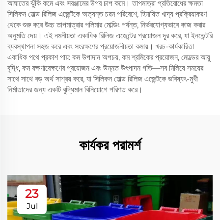
আঘাতের ঝুঁকি কমে এবং সরঞ্জামের উপর চাপ কমে। তাপমাত্রা প্রতিরোধের ক্ষমতা
সিলিকন মোল্ড রিলিজ এজেন্টকে অত্যন্ত চরম পরিবেশে, হিমায়িত খাদ্য প্রক্রিয়াকরণ
থেকে শুরু করে উচ্চ তাপমাত্রার পলিমার মোল্ডিং পর্যন্ত, নির্ভরযোগ্যভাবে কাজ করার
অনুমতি দেয়। এই নমনীয়তা একাধিক রিলিজ এজেন্টের প্রয়োজন দূর করে, যা ইনভেন্টরি
ব্যবস্থাপনা সহজ করে এবং সংরক্ষণের প্রয়োজনীয়তা কমায়। খরচ-কার্যকারিতা
একাধিক পথে প্রকাশ পায়: কম উপাদান অপচয়, কম শ্রমিকের প্রয়োজন, মোল্ডের আয়ু
বৃদ্ধি, কম রক্ষণাবেক্ষণের প্রয়োজন এবং উন্নত উৎপাদন গতি—সব মিলিয়ে সময়ের
সাথে সাথে বড় অর্থ সাশ্রয় করে, যা সিলিকন মোল্ড রিলিজ এজেন্টকে ভবিষ্যৎ-মুখী
নির্মাতাদের জন্য একটি বুদ্ধিমান বিনিয়োগে পরিণত করে।
কার্যকর পরামর্শ
23
Jul