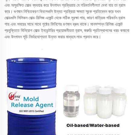
এবং অসুরক্ষিত মোল্ড ব্যবহার করে উৎপাদন প্রক্রিয়ায় যে পরিবর্তনশীলতা দেখা যায় তা হ্রাস
করে। গুণমান নিশ্চিতকরণ বিভাগগুলি উন্নত প্রক্রিয়া ক্ষমতা সূচক প্রতিবেদন করে যখন
মোল্ডগুলি সিলিকন মোল্ড রিলিজ এজেন্ট থেকে সঠিক সুরক্ষা পায়, কারণ মাত্রিক পরিবর্তন হ্রাস
পায় এবং সময়ের সাথে সাথে পৃষ্ঠের ফিনিশের গুণমান ধ্রুব থাকে। মানসম্পন্ন রিলিজ এজেন্ট
প্রযুক্তিতে বিনিয়োগ মোল্ড ইনভেন্টরির প্রয়োজনীয়তা হ্রাস, জরুরি প্রতিস্থাপনের খরচ কমানো
এবং উৎপাদন সূচি নির্ভরযোগ্যতা উন্নত করার মাধ্যমে লাভ প্রদান করে।