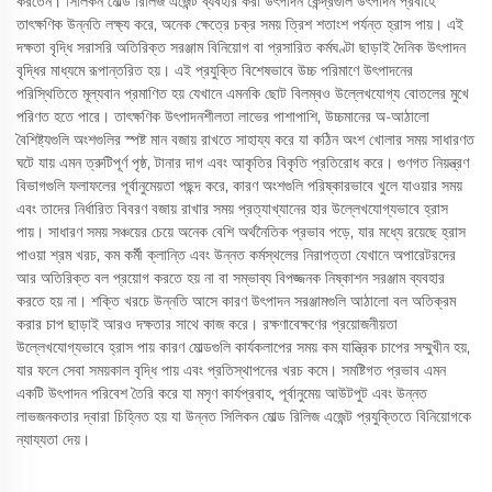
করতেন। সিলিকন মোল্ড রিলিজ এজেন্ট ব্যবহার করা উৎপাদন কেন্দ্রগুলি উৎপাদন প্রবাহে
তাৎক্ষণিক উন্নতি লক্ষ্য করে, অনেক ক্ষেত্রে চক্র সময় ত্রিশ শতাংশ পর্যন্ত হ্রাস পায়। এই
দক্ষতা বৃদ্ধি সরাসরি অতিরিক্ত সরঞ্জাম বিনিয়োগ বা প্রসারিত কর্মঘণ্টা ছাড়াই দৈনিক উৎপাদন
বৃদ্ধির মাধ্যমে রূপান্তরিত হয়। এই প্রযুক্তি বিশেষভাবে উচ্চ পরিমাণে উৎপাদনের
পরিস্থিতিতে মূল্যবান প্রমাণিত হয় যেখানে এমনকি ছোট বিলম্বও উল্লেখযোগ্য বোতলের মুখে
পরিণত হতে পারে। তাৎক্ষণিক উৎপাদনশীলতা লাভের পাশাপাশি, উচ্চমানের অ-আঠালো
বৈশিষ্ট্যগুলি অংশগুলির স্পষ্ট মান বজায় রাখতে সাহায্য করে যা কঠিন অংশ খোলার সময় সাধারণত
ঘটে যায় এমন ত্রুটিপূর্ণ পৃষ্ঠ, টানার দাগ এবং আকৃতির বিকৃতি প্রতিরোধ করে। গুণগত নিয়ন্ত্রণ
বিভাগগুলি ফলাফলের পূর্বানুমেয়তা পছন্দ করে, কারণ অংশগুলি পরিষ্কারভাবে খুলে যাওয়ার সময়
এবং তাদের নির্ধারিত বিবরণ বজায় রাখার সময় প্রত্যাখ্যানের হার উল্লেখযোগ্যভাবে হ্রাস
পায়। সাধারণ সময় সঞ্চয়ের চেয়ে অনেক বেশি অর্থনৈতিক প্রভাব পড়ে, যার মধ্যে রয়েছে হ্রাস
পাওয়া শ্রম খরচ, কম কর্মী ক্লান্তি এবং উন্নত কর্মস্থলের নিরাপত্তা যেখানে অপারেটরদের
আর অতিরিক্ত বল প্রয়োগ করতে হয় না বা সম্ভাব্য বিপজ্জনক নিষ্কাশন সরঞ্জাম ব্যবহার
করতে হয় না। শক্তি খরচে উন্নতি আসে কারণ উৎপাদন সরঞ্জামগুলি আঠালো বল অতিক্রম
করার চাপ ছাড়াই আরও দক্ষতার সাথে কাজ করে। রক্ষণাবেক্ষণের প্রয়োজনীয়তা
উল্লেখযোগ্যভাবে হ্রাস পায় কারণ মোল্ডগুলি কার্যকলাপের সময় কম যান্ত্রিক চাপের সম্মুখীন হয়,
যার ফলে সেবা সময়কাল বৃদ্ধি পায় এবং প্রতিস্থাপনের খরচ কমে। সমষ্টিগত প্রভাব এমন
একটি উৎপাদন পরিবেশ তৈরি করে যা মসৃণ কার্যপ্রবাহ, পূর্বানুমেয় আউটপুট এবং উন্নত
লাভজনকতার দ্বারা চিহ্নিত হয় যা উন্নত সিলিকন মোল্ড রিলিজ এজেন্ট প্রযুক্তিতে বিনিয়োগকে
ন্যায্যতা দেয়।