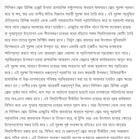
সিলিকন মোল্ড রিলিজ এজেন্ট উন্নত রাসায়নিক ফর্মুলেশনের মাধ্যমে অসাধারণ মোল্ড সুরক্ষা প্রদান
করে যা ক্ষয়, ক্ষয় এবং তাপীয় ক্ষতির বিরুদ্ধে স্থায়ী সুরক্ষা বাধা তৈরি করে। এই সুরক্ষা প্রযুক্তি
ঐতিহ্যগত রিলিজ পদ্ধতি থেকে একটি প্যারাডাইম শিফট প্রতিনিধিত্ব করে যা প্রায়শই সময়ের
সাথে সাথে মোল্ডের অবক্ষয়ের কারণ হয়েছিল। এজেন্টের আণবিক গঠনে বিশেষ সংযোজন রয়েছে
যা পুনরাবৃত্ত উত্তাপন এবং শীতলকরণ চক্রের মধ্যে দাঁড়াতে সক্ষম স্থিতিস্থাপক কোটিং তৈরি
করে যখন তাদের সুরক্ষা বৈশিষ্ট্য বজায় রাখে। নির্ভুল মোল্ড ব্যবহার করা উৎপাদন সুবিধাগুলি
বিশেষভাবে এই সুরক্ষা থেকে উপকৃত হয়, কারণ এমনকি ছোট ত্রুটিও অংশের গুণমানকে
ক্ষতিগ্রস্ত করতে পারে এবং ব্যয়বহুল মোল্ড মেরামত বা প্রতিস্থাপনের প্রয়োজন হতে পারে।
প্রক্রিয়াকৃত উপকরণ দ্বারা রাসায়নিক আক্রমণ থেকে মোল্ডের পৃষ্ঠকে কার্যকরভাবে আবৃত করে
এই সুরক্ষা বাধা, সাধারণ উৎপাদন চক্রের সময় সাধারণত ঘটে থাকা ক্রমাগত ক্ষয় প্রতিরোধ
করে। এই সুরক্ষা বিশেষভাবে গুরুত্বপূর্ণ প্রমাণিত হয় যখন ক্ষয়কারী উপকরণ, বিক্রিয়াশীল
রাসায়নিক বা উচ্চ-তাপমাত্রার পলিমার প্রক্রিয়াকরণ করা হয় যা অন্যথায় ত্বরিত মোল্ড ক্ষয়ের
কারণ হত। তাপীয় চক্র সুরক্ষা আরেকটি গুরুত্বপূর্ণ দিক, কারণ সিলিকন মোল্ড রিলিজ এজেন্ট
মোল্ড পৃষ্ঠের সাথে ফাটল, খসে পড়া বা আঠালো হারানো ছাড়াই চরম তাপমাত্রা পরিবর্তনের মধ্যে
তার অখণ্ডতা বজায় রাখে। এই স্থিতিশীলতা দীর্ঘায়িত উৎপাদন চক্রের মধ্যে ধ্রুব কর্মক্ষমতা
নিশ্চিত করে এবং পুনরায় প্রয়োগের চক্রের ঘনত্ব হ্রাস করে। খরচ বিশ্লেষণ থেকে দেখা যায়
যে সিলিকন মোল্ড রিলিজ এজেন্টের সঠিক ব্যবহারের মাধ্যমে প্রাপ্ত মোল্ড আয়ু প্রায়শই
স্বাভাবিক সেবা ব্যবধানকে দ্বিগুণ বা তিনগুণ করে, যা টুলিং খরচ এবং উৎপাদন বন্ধের ক্ষেত্রে
উল্লেখযোগ্য সঞ্চয় তৈরি করে। এই সুরক্ষা পৃষ্ঠ সংরক্ষণের বাইরেও চলে যায় যাতে মাত্রার
স্থিতিশীলতা বজায় রাখা হয়, নিশ্চিত করে যে গুরুত্বপূর্ণ মোল্ড মাত্রা দীর্ঘায়িত সেবা সময়কাল
জুড়ে সঠিক থাকে। এই নির্ভুলতা সংরক্ষণ সরাসরি অংশের গুণমানের ধ্রুবতাকে প্রভাবিত করে