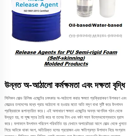
উন্নত অ-আঠালো কর্মক্ষমতা এবং দক্ষতা বৃদ্ধি
সিলিকন মোল্ড রিলিজ এজেন্টের চমৎকার অ-আঠালো করার ক্ষমতা প্রক্রিয়াকরণ উপকরণ এবং
মোল্ডের তলদেশের মধ্যে প্রায় আঠালো না হওয়ার মতো অতি মসৃণ বাধা সৃষ্টি করে উৎপাদন
প্রক্রিয়াকে রূপান্তরিত করে। এই অসাধারণ ক্ষমতা এজেন্টের অনন্য আণবিক গঠন থেকে
উদ্ভূত হয়, যা সূক্ষ্ম স্তর তৈরি করে যা তলের টান এবং ঘর্ষণ সহগ উল্লেখযোগ্যভাবে হ্রাস
করে। ফলাফলে উৎপাদন পরিবেশ পরিবর্তিত হয় যেখানে অপারেটররা আগে মোল্ড থেকে খুলতে
গিয়ে আটকে থাকা অংশ, অতিরিক্ত বলের প্রয়োজন এবং ক্ষতিগ্রস্ত উপাদান নিয়ে সংগ্রাম