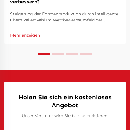
verbessern?
Steigerung der Formenproduktion durch intelligente
Chemikalienwahl Im Wettbewerbsumfeld der
Fertigungsindustrie ist die Effizienz von Formen nicht
nur eine technische Priorität, sondern auch eine
Mehr anzeigen
finanzielle Notwendigkeit. Die Optimierung der
Leistung von Formen kann die Zykluszeiten erheblich
reduzieren, minim...
Holen Sie sich ein kostenloses
Angebot
Unser Vertreter wird Sie bald kontaktieren.