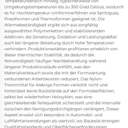
Temperaturbereich hinweg, typischerweise von
Umgebungstemperaturen bis zu 300 Grad Celsius, wodurch
es für Hochtemperatur-Umformverfahren wie Spritzguss,
Pressformen und Thermoformen geeignet ist. Die
Wärmebeständigkeit ergibt sich aus sorgfältig
ausgewählten Polymerketten und stabilisierenden
Additiven, die Zersetzung, Oxidation und Leistungsabfall
auch bei längerer Belastung durch hohe Temperaturen
verhindern. Produktionsstätten profitieren erheblich von
dieser thermischen Stabilität, da dadurch die
Notwendigkeit häufiger Nachbehandlung während
längerer Produktionsläufe entfällt, was den
Materialverbrauch sowie die mit der Formwartung
verbundenen Arbeitskosten reduziert. Das Nylon-
Trennmittel für klebrige Formen verkohlt nicht und
hinterlässt keine Rückstände auf den Formoberflächen,
selbst bei wiederholten Heizzyklen, was eine
gleichbleibende Teilequalität sicherstellt und die Intervalle
zwischen den Reinigungsdurchgängen verlängert. Dieser
Aspekt erweist sich besonders in Automobil- und
Luftfahrtanwendungen als wertvoll, wo Bauteile strengen
Qualitätsstandards und Oberflächenanforderungen