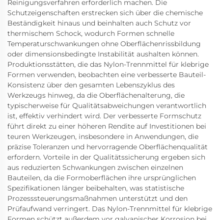
Reinigungsverfahren erforderlich machen. Die
Schutzeigenschaften erstrecken sich über die chemische
Beständigkeit hinaus und beinhalten auch Schutz vor
thermischem Schock, wodurch Formen schnelle
Temperaturschwankungen ohne Oberflächenrissbildung
oder dimensionsbedingte Instabilität aushalten können.
Produktionsstätten, die das Nylon-Trennmittel für klebrige
Formen verwenden, beobachten eine verbesserte Bauteil-
Konsistenz über den gesamten Lebenszyklus des
Werkzeugs hinweg, da die Oberflächenalterung, die
typischerweise für Qualitätsabweichungen verantwortlich
ist, effektiv verhindert wird. Der verbesserte Formschutz
führt direkt zu einer höheren Rendite auf Investitionen bei
teuren Werkzeugen, insbesondere in Anwendungen, die
präzise Toleranzen und hervorragende Oberflächenqualität
erfordern. Vorteile in der Qualitätssicherung ergeben sich
aus reduzierten Schwankungen zwischen einzelnen
Bauteilen, da die Formoberflächen ihre ursprünglichen
Spezifikationen länger beibehalten, was statistische
Prozesssteuerungsmaßnahmen unterstützt und den
Prüfaufwand verringert. Das Nylon-Trennmittel für klebrige
Formen schützt außerdem vor galvanischer Korrosion bei