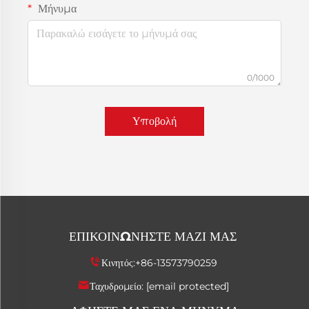
Μήνυμα
0/1000
Υποβολή
ΕΠΙΚΟΙΝΩΝΉΣΤΕ ΜΑΖΊ ΜΑΣ
Κινητός:
+86-13573790259
Ταχυδρομείο:
[email protected]