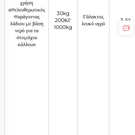
χρήση
απελευθερωτικός
30kg
παράγοντας
Γάλακτος
200ΚΓ
3-5%
λάδιου με βάση
λευκό υγρό
1000kg
νερό για τα
στομάχια
κάλλεων