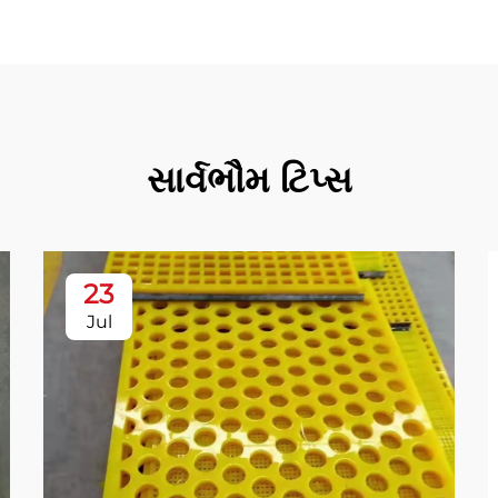
સાર્વભૌમ ટિપ્સ
23
Jul