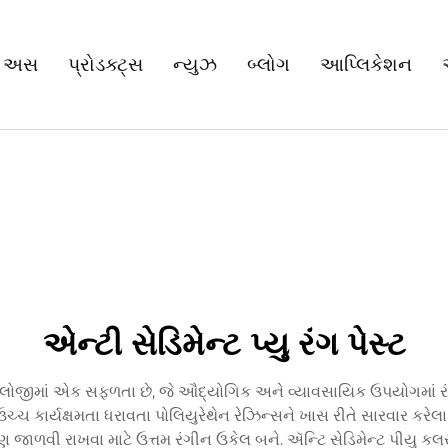
 અસ
પ્રોડક્ટ્સ
ન્યુઝ
બ્લોગ
આપ્લિકેશન
એન્ટી સેડિમેન્ટ પ્યુ રંગ પેસ્ટ
ટેકનોલોજીમાં એક સફળતા છે, જે ઔદ્યોગિક અને વ્યાવસાયિક ઉપયોગમાં ર
 ઉચ્ચ કાર્યક્ષમતા ધરાવતા પોલિયુરેથેન રેઝિન્સને ખાસ રીતે સારવાર કરેલ
 જાળવી રાખવા માટે ઉત્તમ રંગીન ઉકેલ બને. ઍન્ટિ સેડિમેન્ટ પીયુ ક