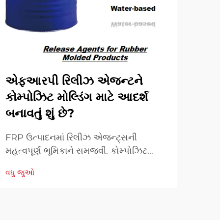
એફઆરપી રિલીઝ એજન્ટને
ફી
કોમ્પોઝિટ મોલ્ડિંગ માટે આદર્શ
રી
બનાવતું શું છે?
છે?
FRP ઉત્પાદનમાં રિલીઝ એજન્ટ્સની
પોલિ
મહત્વપૂર્ણ ભૂમિકાને સમજવી. કોમ્પોઝિટ
એજન્
ઉત્પાદનની દુનિયામાં, FRP રિલીઝ એજન્ટ્સ
કેટલ
વધુ જુઓ
વધુ 
મોલ્ડિંગ કામગીરીની સફળતા સુનિશ્ચિત કરવામાં
ઉત્પ
અનિવાર્ય ભૂમિકા ભજવે છે. આ વિશેષ
અને 
રાસાયણિક સૂત્રો બનાવે છે...
ઘણી 