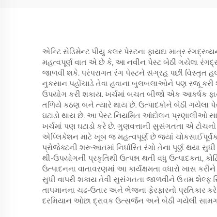
એન્ટિ સેડિમેન્ટ પીયુ કલર પેસ્ટના ફાયદા માત્ર રંગદ્રવ્
મહત્વપૂર્ણ વાત એ છે કે, આ નવીન પેસ્ટ બેઠી ગયેલા રંગદ
જાળવી શકે. પરંપરાગત રંગ પેસ્ટને સંગ્રહ પછી વિસ્તૃ
નુકસાન પહોંચાડે તેવા હવાના બુલબલાઓને પણ રજૂ કરી શકે
ઉપયોગ કરી શકાય. ખર્ચમાં બચત બીજો એક આકર્ષક ફાયદો 
તળિયે કઠણ બને ત્યારે થાય છે. ઉત્પાદકોને બેઠી ગયેલા 
ઘટાડો થાય છે. આ પેસ્ટ નિયમિત આંદોલન પ્રણાલીઓ સા
ખર્ચમાં પણ ઘટાડો કરે છે. ગુણવત્તાની સુસંગતતા એ ટોચનો 
એપ્લિકેશન માટે ખૂબ જ મહત્વપૂર્ણ છે જ્યાં ચોકસાઈપૂર
પ્રોજેક્ટની શરૂઆતમાં નિર્ધારિત રંગો તેના પૂર્ણ થયા સુધ
થી-ઉપયોગની પ્રકૃતિથી ઉત્પન્ન થતી વધુ ઉત્પાદકતા, કોટિ
ઉત્પાદનના વાતાવરણમાં આ કાર્યક્ષમતા વધારો ખાસ કરીને 
સુધી વાપરી શકાય તેવી સુસંગતતા જાળવીને ઉત્તમ શેલ્ફ સ્
તાપમાનના ચઢ-ઉતાર અને ભેજના ફેરફારનો પ્રતિકાર કરે છ
દરમિયાન ઓછા દ્રાવક ઉત્સર્જન અને બેઠી ગયેલી સામગ્રી