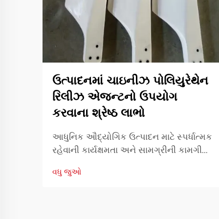
ઉત્પાદનમાં ચાઇનીઝ પોલિયુરેથેન
રિલીઝ એજન્ટનો ઉપયોગ
કરવાના શ્રેષ્ઠ લાભો
આધુનિક ઔદ્યોગિક ઉત્પાદન માટે સ્પર્ધાત્મક
રહેવાની કાર્યક્ષમતા અને સામગ્રીની કામગીરી
મૂળભૂત છે. ઉત્પાદન કાર્યક્ષમતામાં યોગદાન
વધુ જુઓ
આપનારા એક આવશ્યક સાધન છે
રિઝર્વેશનનો ઉપયોગ.