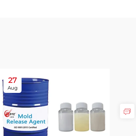
27
2
Aug
Oc