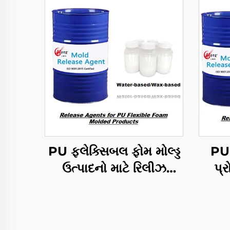
PU ફ્લેક્સિબલ ફોમ મોલ્ડ્ડ
PU 
ઉત્પાદનો માટે રિલીઝ
પ્ર
એજન્ટ્સ