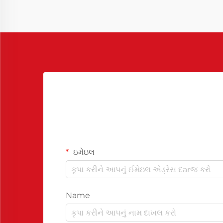
ઇમેઇલ
Name