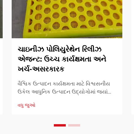
ચાઇનીઝ પોલિયુરેથેન રિલીઝ
એજન્ટ: ઉચ્ચ કાર્યક્ષમતા અને
ખર્ચ-અસરકારક
વૈશ્વિક ઉત્પાદન કાર્યક્ષમતા માટે વિશ્વસનીય
ઉકેલ આધુનિક ઉત્પાદન ઉદ્યોગોમાં જ્યાં
ઝડપ, સુસંગતતા અને ગુણવત્તા સૌથી વધુ છે,
વધુ જુઓ
સામગ્રી અને પ્રક્રિયા સહાયક સામગ્રીની
પસંદગી એકંદર પરિણામોને નોંધપાત્ર રીતે
પ્રભાવિત કરે છે. આમાં ચીનીઓ પણ સામેલ
છે.