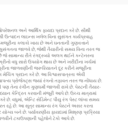
ર્ણ ઓપરેશનલ અને આર્થિક ફાયદા પ્રદાન કરે છે. સૌથી
જેથી ઉત્પાદન લાઇન્સ ખલેલ વિના સુસંગત કાર્યપ્રવાહ
 મજૂરીના કલાકો ખાય છે અને ઘનતાની ગુણવત્તાને
્ણ સુસંગતતા જાળવે છે, જેથી તૈયારીનો સમય વિના તરત જ
 જે સામાન્ય રીતે રંગદ્રવ્યો અલગ થઈને કન્ટેનરના
મગ્રીનો વધુ સારો ઉપયોગ થાય છે અને ખરીદીના ખર્ચમાં
રીના જાળવણીની જરૂરિયાતને દૂર કરીને મજૂરીના
ંગ મેચિંગ પ્રદાન કરે છે. આ વિશ્વાસપાત્રતા એવી
પત્ય પ્રોજેક્ટ્સ જ્યાં રંગનો તફાવત તરત જ નોંધાય છે.
 પણ તેના રંગીન ગુણધર્મો જાળવી રાખે છે. પેસ્ટની તૈયાર-
યાન કેન્દ્રિત કરવાની મંજૂરી આપે છે. ઉચ્ચ માત્રામાં
. વધુમાં, એન્ટિ સેડિમેન્ટ પીયુ રંગ પેસ્ટ લાંબા સમય
યરત રહે છે. આ સૂત્ર સામાન્ય રંગ પેસ્ટને અસર કરતા
ોગ્ય બને છે. પર્યાવરણીય ફાયદામાં મિશ્રણ પ્રક્રિયા
ાળવીને ટકાઉપણાની પહેલોને ટેકો આપે છે.