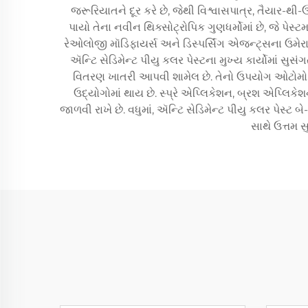
જરૂરિયાતને દૂર કરે છે, જેથી વિશ્વાસપાત્ર, તૈયાર-થી
પાયો તેના નવીન થિક્સોટ્રોપિક ગુણધર્મોમાં છે, જે પ
રેઓલોજી મૉડિફાયર્સ અને ડિસ્પર્સિંગ એજન્ટ્સના ઉમેરાથી 
ઍન્ટિ સેડિમેન્ટ પીયુ કલર પેસ્ટના મુખ્ય કાર્યોમાં સુસંગ
વિતરણ ખાતરી આપવી શામેલ છે. તેનો ઉપયોગ ઓટોમોટિવ 
ઉદ્યોગોમાં થાય છે. સ્પ્રે એપ્લિકેશન, બ્રશ એપ્લિકેશન
જાળવી રાખે છે. વધુમાં, ઍન્ટિ સેડિમેન્ટ પીયુ કલર પેસ્
સાથે ઉત્તમ સ