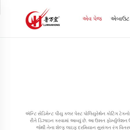
એવ પેજ
એબાઉટ
ઍન્ટિ સેડિમેન્ટ પીયુ કલર પેસ્ટ પોલિયુરેથેન કોટિંગ 
રીતે ડિઝાઇન કરવામાં આવ્યું છે. આ ઉન્નત ફોર્મ્યુલેશન
જેથી તેના શેલ્ફ લાઇફ દરમિયાન સુસંગત રંગ વિતરણ