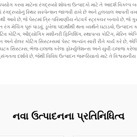
-ઉપયોગ કરવા માટેના રંગદ્રવ્યો શોધતા ઉત્પાદકો માટે તે આદર્શ વિકલ્પ બ
ેસ્ટમાં રંગદ્રવ્યોનું સ્થિર સસ્પેન્શન જાળવી રાખે છે અને હલચાલ આપત
આવે છે, જે પેસ્ટમાં ત્રિ-પરિમાણીય નેટવર્ક સ્ટ્રક્ચર બનાવે છે, જે ગુરુ
ત રંગ મેચિંગ પૂરું પાડવું, ડૂબેલા પદાર્થોથી થતા વ્યર્થને ઘટાડવો, ઉત્પ
કોટિંગ, ઔદ્યોગિક મશીનરી ફિનિશિંગ, સ્થાપત્ય કોટિંગ, મેરિન એપ્લ
 અને રોલર કોટિંગ સિસ્ટમ્સમાં પેસ્ટ અત્યંત સારી રીતે કાર્ય કરે છે, એ
ટ બે-ઘટક સિસ્ટમ્સ, ભેજ-ઇલાજ કરેલા ફોર્મ્યુલેશન્સ અને યુવી-ઇલાજ કર
ુસંગતતા દર્શાવે છે, જેથી વિવિધ ઉત્પાદન જરૂરિયાતો માટે તે વિશ્વસનીય
નવા ઉત્પાદનના પ્રતિનિધિત્વ