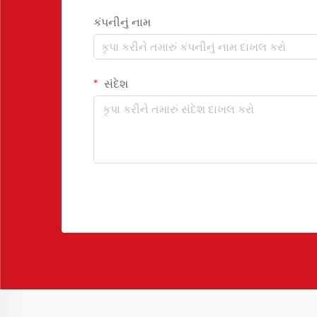
કંપનીનું નામ
સંદેશ