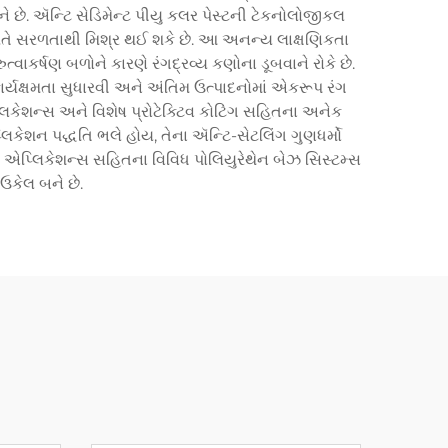
ને છે. ઍન્ટિ સેડિમેન્ટ પીયુ કલર પેસ્ટની ટેકનોલોજીકલ
ી વખતે સરળતાથી મિશ્ર થઈ શકે છે. આ અનન્ય લાક્ષણિકતા
ત્વાકર્ષણ બળોને કારણે રંગદ્રવ્ય કણોના ડૂબવાને રોકે છે.
ાદન કાર્યક્ષમતા સુધારવી અને અંતિમ ઉત્પાદનોમાં એકરૂપ રંગ
િકેશન્સ અને વિશેષ પ્રોટેક્ટિવ કોટિંગ સહિતના અનેક
પ્લિકેશન પદ્ધતિ ભલે હોય, તેના ઍન્ટિ-સેટલિંગ ગુણધર્મો
ેલા એપ્લિકેશન્સ સહિતના વિવિધ પોલિયુરેથેન બેઝ સિસ્ટમ્સ
 ઉકેલ બને છે.