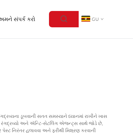
અમને સંપર્ક કરો
GU
ંગદ્રવ્યના ડૂબવાની સતત સમસ્યાને ધ્યાનમાં રાખીને ખાસ
ા રંગદ્રવ્યો અને ઍન્ટિ-સેટલિંગ એજન્ટ્સ સાથે જોડે છે,
લર પેસ્ટ નિરંતર હલાવવા અને ફરીથી મિશ્રણ કરવાની