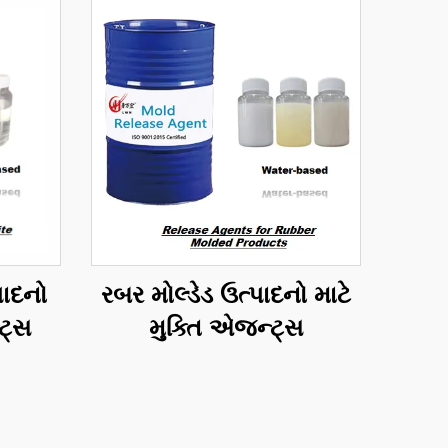
પાદનો
રબર મોલ્ડેડ ઉત્પાદનો માટે
ટ્સ
મુક્તિ એજન્ટ્સ