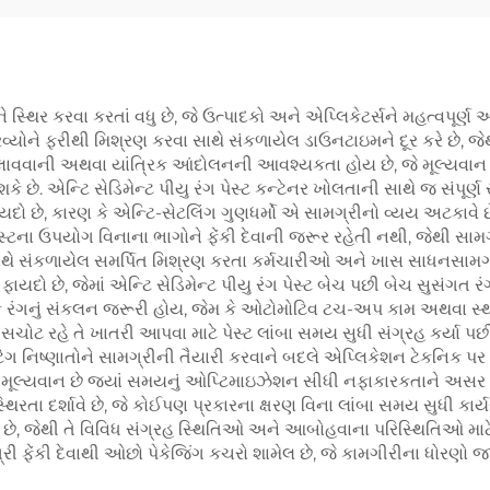
યને સ્થિર કરવા કરતાં વધુ છે, જે ઉત્પાદકો અને એપ્લિકેટર્સને મહત્વપૂ
્રવ્યોને ફરીથી મિશ્રણ કરવા સાથે સંકળાયેલ ડાઉનટાઇમને દૂર કરે છે, 
ત હલાવવાની અથવા યાંત્રિક આંદોલનની આવશ્યકતા હોય છે, જે મૂલ્યવાન
 છે. એન્ટિ સેડિમેન્ટ પીયુ રંગ પેસ્ટ કન્ટેનર ખોલતાની સાથે જ સંપૂર
છે, કારણ કે એન્ટિ-સેટલિંગ ગુણધર્મો એ સામગ્રીનો વ્યય અટકાવે છે
પેસ્ટના ઉપયોગ વિનાના ભાગોને ફેંકી દેવાની જરૂર રહેતી નથી, જેથી સા
થે સંકળાયેલ સમર્પિત મિશ્રણ કરતા કર્મચારીઓ અને ખાસ સાધનસામગ્
ફાયદો છે, જેમાં એન્ટિ સેડિમેન્ટ પીયુ રંગ પેસ્ટ બેચ પછી બેચ સુસંગત ર
્વક રંગનું સંકલન જરૂરી હોય, જેમ કે ઓટોમોટિવ ટચ-અપ કામ અથવા સ્થા
ી સચોટ રહે તે ખાતરી આપવા માટે પેસ્ટ લાંબા સમય સુધી સંગ્રહ કર્યા પછી
ંગ નિષ્ણાતોને સામગ્રીની તૈયારી કરવાને બદલે એપ્લિકેશન ટેકનિક પર ધ્
મૂલ્યવાન છે જ્યાં સમયનું ઓપ્ટિમાઇઝેશન સીધી નફાકારકતાને અસર કરે છે
થિરતા દર્શાવે છે, જે કોઈપણ પ્રકારના ક્ષરણ વિના લાંબા સમય સુધી કાર્
ે, જેથી તે વિવિધ સંગ્રહ સ્થિતિઓ અને આબોહવાના પરિસ્થિતિઓ માટે ય
 ફેંકી દેવાથી ઓછો પેકેજિંગ કચરો શામેલ છે, જે કામગીરીના ધોરણો જ