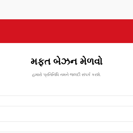
મફત બેઝન મેળવો
હમારો પ્રતિનિધિ તમને જલદી સંપર્ક કરશે.