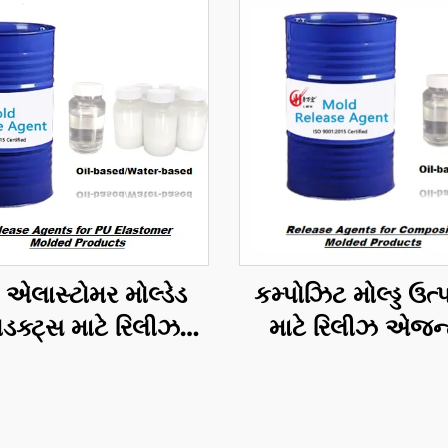
એલાસ્ટોમર મોલ્ડેડ
કમ્પોઝિટ મોલ્ડ્ડ ઉત્
ોડક્ટ્સ માટે રિલીઝ
માટે રિલીઝ એજન્
એજન્ટ્સ