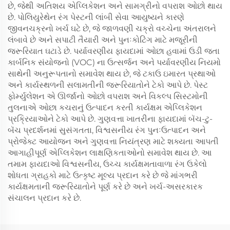
છે, જેથી અતિશય એપ્લિકેશન અને સામગ્રીનો વપરાશ ઓછો થાય
છે. પોલિયુરેથેન રંગ પેસ્ટની લાંબી સેવા આયુષ્યને કારણે
જીવનચક્રનો ખર્ચ ઘટે છે, જે જાળવણી ચક્રો વચ્ચેના અંતરાલને
લંબાવે છે અને સપાટી તૈયારી અને પુનઃકોટિંગ માટે મજૂરીની
જરૂરિયાત ઘટાડે છે. પર્યાવરણીય ફાયદામાં ઓછા હવામાં ઉડી જતા
કાર્બનિક સંયોજનો (VOC) ના ઉત્સર્જન અને પર્યાવરણીય નિયમો
સાથેની અનુરૂપતાનો સમાવેશ થાય છે, જે ટકાઉ ઇમારત પ્રથાઓ
અને કાર્યસ્થળની સલામતીની જરૂરિયાતોને ટેકો આપે છે. પેસ્ટ
ફોર્મ્યુલેશન એ ઊર્જાનો ઓછો વપરાશ અને વિકલ્પ સિસ્ટમોની
તુલનાએ ઓછા કચરાનું ઉત્પાદન કરતી કાર્યક્ષમ એપ્લિકેશન
પ્રક્રિયાઓને ટેકો આપે છે. ગુણવત્તા ખાતરીના ફાયદામાં બૅચ-ટુ-
બૅચ પ્રદર્શનમાં સુસંગતતા, વિશ્વસનીય રંગ પુનઃઉત્પાદન અને
પ્રોજેક્ટ આયોજન અને ગુણવત્તા નિયંત્રણ માટે શક્યતા આપતી
આગાહીપૂર્ણ એપ્લિકેશન લાક્ષણિકતાઓનો સમાવેશ થાય છે. આ
તમામ ફાયદાઓ વિશ્વસનીય, ઉચ્ચ કાર્યક્ષમતાવાળા રંગ ઉકેલો
શોધતા ગ્રાહકો માટે ઉત્કૃષ્ટ મૂલ્ય પ્રદાન કરે છે જે માંગભરી
કાર્યક્ષમતાની જરૂરિયાતોને પૂર્ણ કરે છે અને ખર્ચ-અસરકારક
સંચાલન પ્રદાન કરે છે.