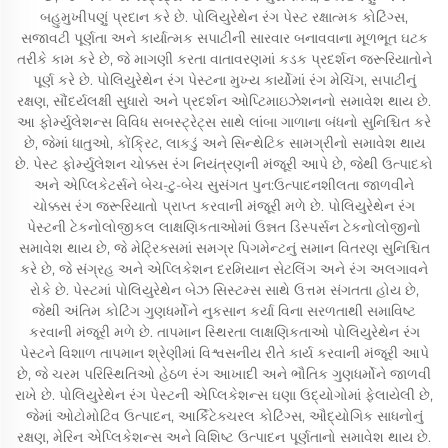
બહુમુખીપણું પ્રદાન કરે છે. પોલિયુરેથેન રંગ પેસ્ટ રક્ષાત્મક કોટિંગ્સ,
સજાવટી પૂર્ણતા અને કાર્યાત્મક સપાટીની સારવાર બનાવવાના મૂળભૂત ઘટક
તરીકે કામ કરે છે, જે માગણી કરતા વાતાવરણમાં કડક પ્રદર્શન જરૂરિયાતોને
પૂર્ણ કરે છે. પોલિયુરેથેન રંગ પેસ્ટના મુખ્ય કાર્યોમાં રંગ મેચિંગ, સપાટીનું
રક્ષણ, સૌંદર્યલક્ષી સુધારો અને પ્રદર્શન ઓપ્ટિમાઇઝેશનનો સમાવેશ થાય છે.
આ ફોર્મ્યુલેશન્સ વિવિધ સબસ્ટ્રેટ્સ સાથે લાંબા ગાળાના બંધનો સુનિશ્ચિત કરે
છે, જેમાં ધાતુઓ, કોંક્રિટ, લાકડું અને સિન્થેટિક સામગ્રીનો સમાવેશ થાય
છે. પેસ્ટ ફોર્મ્યુલેશન ચોક્કસ રંગ નિયંત્રણની મંજૂરી આપે છે, જેથી ઉત્પાદકો
અને એપ્લિકેટર્સને બેચ-ટુ-બેચ સુસંગત પુન:ઉત્પાદનશીલતા જાળવીને
ચોક્કસ રંગ જરૂરિયાતો પ્રાપ્ત કરવાની મંજૂરી મળે છે. પોલિયુરેથેન રંગ
પેસ્ટની ટેકનોલોજીકલ લાક્ષણિકતાઓમાં ઉન્નત ડિસ્પર્સન ટેકનોલોજીનો
સમાવેશ થાય છે, જે મેટ્રિક્સમાં સમગ્ર પિગમેન્ટનું સમાન વિતરણ સુનિશ્ચિત
કરે છે, જે સંગ્રહ અને એપ્લિકેશન દરમિયાન સેટલિંગ અને રંગ અલગાવને
રોકે છે. પેસ્ટમાં પોલિયુરેથેન બેઝ સિસ્ટમ્સ સાથે ઉત્તમ સંગતતા હોય છે,
જેથી અંતિમ કોટિંગ ગુણધર્મોને નુકસાન કર્યા વિના સરળતાથી સમાવિષ્ટ
કરવાની મંજૂરી મળે છે. તાપમાન સ્થિરતા લાક્ષણિકતાઓ પોલિયુરેથેન રંગ
પેસ્ટને વિશાળ તાપમાન શ્રેણીમાં વિશ્વસનીય રીતે કાર્ય કરવાની મંજૂરી આપે
છે, જે ચરમ પરિસ્થિતિઓ હેઠળ રંગ આખાદી અને ભૌતિક ગુણધર્મોને જાળવી
રાખે છે. પોલિયુરેથેન રંગ પેસ્ટની એપ્લિકેશન્સ ઘણા ઉદ્યોગોમાં ફેલાયેલી છે,
જેમાં ઓટોમોટિવ ઉત્પાદન, આર્કિટેક્ચરલ કોટિંગ્સ, ઔદ્યોગિક સાધનોનું
રક્ષણ, મેરિન એપ્લિકેશન્સ અને વિશિષ્ટ ઉત્પાદન પૂર્ણતાનો સમાવેશ થાય છે.