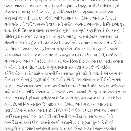
ઘટાડો થાય છે. આ સરળ પ્રક્રિયાની સુવિધા સંગ્રહ અને હેન્ડલિંગ સુધી
વિસ્તરે છે, કારણ કે પેસ્ટ સંગ્રહ દરમિયાન સ્થિર સુસંગતતા અને રંગ
ગુણધર્મો જાળવી રાખે છે, જેથી એપ્લિકેશન આયોજન અને ઇન્વેન્ટરી
મેનેજમેન્ટને જટિલ બનાવી શકે તેવી સેટિંગ અથવા અલગાવની ચિંતાઓ દૂર
થાય છે. વિવિધતાના લાભો સબસ્ટ્રેટ સુસંગતતા સુધી પણ વિસ્તરે છે, કારણ કે
પોલિયુરેથેન રંગ પેસ્ટ ધાતુઓ, કોંક્રિટ, લાકડું, કોમ્પોઝિટ્સ અને યોગ્ય
તૈયારી સાથેની પહેલાથી કોટ કરેલી સપાટીઓ પર અસરકારક રીતે ચોંટે છે.
આ વિશાળ સબસ્ટ્રેટ સુસંગતતા ગ્રાહકોને એક જ રંગીકરણ સિસ્ટમને
એકબીજા સાથે માનક બનાવવાની મંજૂરી આપે છે જેથી ખરીદી, ઇન્વેન્ટરી
મેનેજમેન્ટ અને ઓપરેટર તાલીમની જરૂરિયાતો સરળ બને છે. પ્રક્રિયાના
લાભોમાં ઉત્તમ પૉટ લાઇફના ગુણધર્મોનો સમાવેશ થાય છે જે જટિલ
એપ્લિકેશન માટે પર્યાપ્ત કામગીરીનો સમય પૂરો પાડે છે જ્યારે એકરૂપ રંગ
વિકાસ અને ક્યુર ગુણધર્મોને જાળવી રાખે છે. આ લાંબો કામગીરીનો સમય
અકાળ જેલેશનને કારણે થતા વ્યર્થતાને ઘટાડે છે અને મોટા પાયેના પ્રોજેક્ટ
માટે કાર્યક્ષમ એપ્લિકેશન આયોજનને સક્ષમ બનાવે છે. ગુણવત્તા નિયંત્રણના
લાભો આગાહીપૂર્વકના પ્રક્રિયા વર્તન અને સુસંગત રંગ વિકાસમાંથી ઊભા
થાય છે, જે વિશ્વસનીય ઉત્પાદન આયોજન અને ગુણવત્તા ખાતરીના
પ્રોટોકોલ્સને સક્ષમ બનાવે છે. વિવિધ એપ્લિકેશન પદ્ધતિઓ અને સરળ
પ્રક્રિયાનું સંયોજન ઘટાડેલી તાલીમની જરૂરિયાતો, સરળ સાધનોની
જરૂરિયાતો અને ઉત્પાદનની લાભી લાચારી દ્વારા મૂલ્ય પૂરું પાડે છે જે
ગ્રાહકોને બદલાતી બજારની માંગ અને પ્રોજેક્ટ માટેની જરૂરિયાતોને