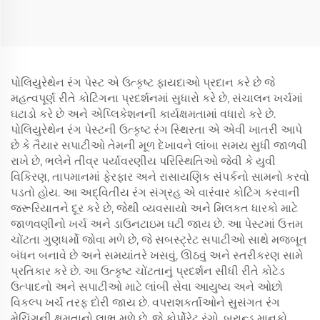
પોલિયુરેથેન રંગ પેસ્ટ એ ઉત્કૃષ્ટ ફાયદાઓ પ્રદાન કરે છે જે
મહત્વપૂર્ણ રીતે કોટિંગના પ્રદર્શનમાં સુધારો કરે છે, સંચાલન ખર્ચમાં
ઘટાડો કરે છે અને એપ્લિકેશનની કાર્યક્ષમતામાં વધારો કરે છે.
પોલિયુરેથેન રંગ પેસ્ટની ઉત્કૃષ્ટ રંગ સ્થિરતા એ એવી ખાતરી આપે
છે કે તૈયાર સપાટીઓ તેમની મૂળ દેખાવને લાંબા સમય સુધી જાળવી
રાખે છે, ભલેને તીવ્ર પર્યાવરણીય પરિસ્થિતિઓ જેવી કે યુવી
વિકિરણ, તાપમાનમાં ફેરફાર અને રાસાયણિક સંપર્કનો સામનો કરવો
પડતો હોય. આ અદ્વિતીય રંગ સંગ્રહ એ વારંવાર કોટિંગ કરવાની
જરૂરિયાતને દૂર કરે છે, જેથી વ્યવસાયો અને મિલકત ધારકો માટે
જાળવણીનો ખર્ચ અને ડાઉનટાઇમ ઘટી જાય છે. આ પેસ્ટમાં ઉત્તમ
ચોંટતા ગુણધર્મો જોવા મળે છે, જે સબસ્ટ્રેટ સપાટીઓ સાથે મજબૂત
બંધન બનાવે છે અને સમયાંતરે ખસવું, ઊઠવું અને સ્તરીકરણ સામે
પ્રતિકાર કરે છે. આ ઉત્કૃષ્ટ ચોંટતાનું પ્રદર્શન સીધી રીતે કોટેડ
ઉત્પાદનો અને સપાટીઓ માટે લાંબી સેવા આયુષ્ય અને ઓછો
વિકલ્પ ખર્ચ તરફ દોરી જાય છે. વપરાશકર્તાઓને સુસંગત રંગ
મેચિંગની ક્ષમતાનો લાભ મળે છે, જે કોર્પોરેટ રંગો, બ્રાન્ડ માનકો