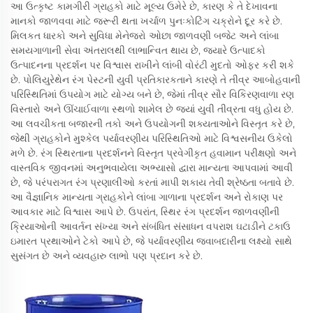
આ ઉત્કૃષ્ટ કામગીરી ગ્રાહકો માટે મૂલ્ય ઉમેરે છે, કારણ કે તે દેખાવના
માનકો જાળવવા માટે જરૂરી થતા ખર્ચાળ પુનઃકોટિંગ ચક્રોને દૂર કરે છે.
મિલકત ધારકો અને સુવિધા મેનેજરો ઓછા જાળવણી બજેટ અને લાંબા
સમયગાળાની સેવા અંતરાલથી લાભાન્વિત થાય છે, જ્યારે ઉત્પાદકો
ઉત્પાદનના પ્રદર્શન પર વિશ્વાસ રાખીને લાંબી વોરંટી મુદતો ઓફર કરી શકે
છે. પોલિયુરેથેન રંગ પેસ્ટની યુવી પ્રતિકારકતાને કારણે તે તીવ્ર આબોહવાની
પરિસ્થિતિમાં ઉપયોગ માટે યોગ્ય બને છે, જેમાં તીવ્ર સૌર વિકિરણવાળા રણ
વિસ્તારો અને ઊંચાઈવાળા સ્થળો શામેલ છે જ્યાં યુવી તીવ્રતા વધુ હોય છે.
આ લવચીકતા બજારની તકો અને ઉપયોગની શક્યતાઓને વિસ્તૃત કરે છે,
જેથી ગ્રાહકોને મુશ્કેલ પર્યાવરણીય પરિસ્થિતિઓ માટે વિશ્વસનીય ઉકેલો
મળે છે. રંગ સ્થિરતાના પ્રદર્શનને વિસ્તૃત પ્રવેગીકૃત હવામાન પરીક્ષણો અને
વાસ્તવિક જીવનમાં અનુભવાયેલા અભ્યાસો દ્વારા માન્યતા આપવામાં આવી
છે, જે પરંપરાગત રંગ પ્રણાલીઓ કરતાં માપી શકાય તેવી શ્રેષ્ઠતા બતાવે છે.
આ વૈજ્ઞાનિક માન્યતા ગ્રાહકોને લાંબા ગાળાના પ્રદર્શન અને રોકાણ પર
આવકાર માટે વિશ્વાસ આપે છે. ઉપરાંત, સ્થિર રંગ પ્રદર્શન જાળવણીની
ક્રિયાઓની આવર્તન સંખ્યા અને સંબંધિત સંસાધન વપરાશ ઘટાડીને ટકાઉ
ઇમારત પ્રથાઓને ટેકો આપે છે, જે પર્યાવરણીય જવાબદારીના લક્ષ્યો સાથે
સુસંગત છે અને વ્યવહારુ લાભો પણ પ્રદાન કરે છે.