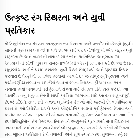
ઉત્કૃષ્ટ રંગ સ્થિરતા અને યુવી
પ્રતિકાર
પોલિયુરેથેન રંગ પેસ્ટમાં અત્યુત્તમ રંગ સ્થિરતા અને પરાબૈંગની કિરણો (યુવી)
સામેની પ્રતિકારકતા જોવા મળે છે, જે કોટિંગ ટેકનોલોજીમાં એક મહત્વપૂર્ણ
સફળતા છે અને બહારની તથા ઊંચા સ્તરના અતિરિક્ત અનુભવવાળા
ઉપયોગોની સૌથી મુશ્કેલ સમસ્યાઓમાંથી એકનું સમાધાન કરે છે. આ ઉન્નત
સૂત્રમાં ખાસ રીતે પસંદ કરાયેલા યુવી-સ્થિર રંગદ્રવ્યો અને પ્રકાશ-સ્થિર
કરનારા ઉમેરણોનો સમાવેશ કરવામાં આવ્યો છે, જે તીવ્ર સૂર્યપ્રકાશ અને
પર્યાવરણીય તણાવના સંપર્કમાં આવતા રંગના વિઘટન, ફીકા પડવા અને
ચૂનાના કણો બનવાની પ્રક્રિયાને રોકવા માટે સંયુક્ત રીતે કાર્ય કરે છે. આ
લાક્ષણિકતાનું મહત્વ રંગની સાચી પ્રતિમા જાળવવા માટે અત્યંત મહત્વપૂર્ણ
છે, જે સૌંદર્ય, સલામતી અથવા બ્રાન્ડિંગ હેતુઓ માટે જરૂરી છે. વાણિજ્યિક
ઇમારતો, ઓટોમોટિવ ઘટકો અને ઔદ્યોગિક સાધનો પ્રોફેશનલ દેખાવ અને
કાર્યાત્મક ઓળખ પ્રણાલીઓ જાળવવા માટે સુસંગત રંગ દેખાવ પર આધારિત
છે. પોલિયુરેથેન રંગ પેસ્ટ આ સ્થિરતાને અણુસ્તરે પ્રકાશથી થતા વિઘટનને
અટકાવતી નવીન રંગદ્રવ્ય ટેકનોલોજી દ્વારા પ્રાપ્ત કરે છે, જેથી કોટિંગના
સેવા જીવન દરમિયાન રંગો તેજસ્વી અને મૂળ સ્પષ્ટીકરણ મુજબના રહે છે.