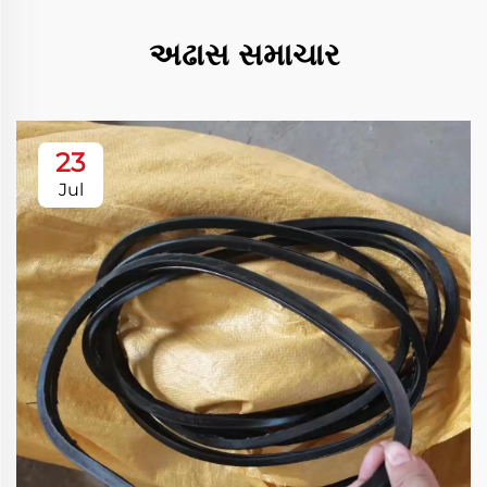
અઢાસ સમાચાર
23
Jul