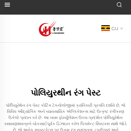
GU
પોલિયુરથીન રંગ પેસ્ટ
પોલિયુરેથેન રંગ પેસ્ટ કોટિંગ ટેકનોલોજીમાં ક્રાંતિકારી પ્રગતિ દર્શાવે છે, જે
વિવિધ ઔદ્યોગિક અને વ્યાવસાયિક એપ્લિકેશન્સ માટે ઉત્કૃષ્ટ રંગીકરણ
ઉકેલો પ્રદાન કરે છે. આ ખાસ ફોર્મ્યુલેશન ઉચ્ચ-પ્રદર્શન પોલિયુરેથેન
રસાયણશાસ્ત્રને ચોકસાઈપૂર્વક ડિઝાઇન કરેલ પિગમેન્ટ સિસ્ટમ્સ સાથે જોડે
છે, જે અનેક સબસ્ટ્રેટ્સ પર ઉત્તમ રંગ સુસંગતતા, ટકાઉપણું અને