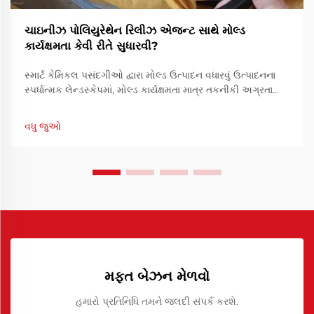
ચાઇનીઝ પોલિયુરેથેન રિલીઝ એજન્ટ સાથે મોલ્ડ
કાર્યક્ષમતા કેવી રીતે સુધારવી?
સ્માર્ટ કેમિકલ પસંદગીઓ દ્વારા મોલ્ડ ઉત્પાદન વધારવું ઉત્પાદનના
સ્પર્ધાત્મક લેન્ડસ્કેપમાં, મોલ્ડ કાર્યક્ષમતા માત્ર તકનીકી અગ્રતા
નથી પણ નાણાકીય આવશ્યકતા છે. ઘાટ કેવી રીતે કામ કરે છે તે
ઑપ્ટિમાઇઝ કરવાથી ચક્ર સમયને ઘટાડી શકાય છે, ઓછામાં ઓછા.
વધુ જુઓ
મફત બેઝન મેળવો
હમારો પ્રતિનિધિ તમને જલદી સંપર્ક કરશે.