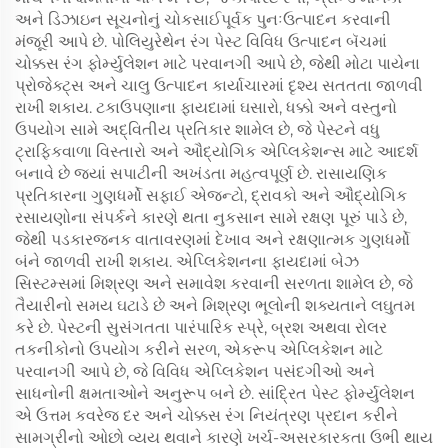
અને ડિઝાઇન સૂચનોનું ચોકસાઈપૂર્વક પુનઃઉત્પાદન કરવાની
મંજૂરી આપે છે. પોલિયુરેથેન રંગ પેસ્ટ વિવિધ ઉત્પાદન બૅચમાં
ચોક્કસ રંગ ફોર્મ્યુલેશન માટે પરવાનગી આપે છે, જેથી મોટા પાયેના
પ્રોજેક્ટ્સ અને ચાલુ ઉત્પાદન કાર્યાચારમાં દૃશ્ય સતતતા જાળવી
રાખી શકાય. ટકાઉપણાના ફાયદામાં ઘસારો, ધક્કો અને વસ્તુનો
ઉપયોગ સામે અદ્વિતીય પ્રતિકાર શામેલ છે, જે પેસ્ટને વધુ
ટ્રાફિકવાળા વિસ્તારો અને ઔદ્યોગિક એપ્લિકેશન્સ માટે આદર્શ
બનાવે છે જ્યાં સપાટીની અખંડતા મહત્વપૂર્ણ છે. રાસાયણિક
પ્રતિકારના ગુણધર્મો સફાઈ એજન્ટો, દ્રાવકો અને ઔદ્યોગિક
રસાયણોના સંપર્કને કારણે થતા નુકસાન સામે રક્ષણ પૂરું પાડે છે,
જેથી પડકારજનક વાતાવરણમાં દેખાવ અને રક્ષણાત્મક ગુણધર્મો
બંને જાળવી રાખી શકાય. એપ્લિકેશનના ફાયદામાં બેઝ
સિસ્ટમ્સમાં મિશ્રણ અને સમાવેશ કરવાની સરળતા શામેલ છે, જે
તૈયારીનો સમય ઘટાડે છે અને મિશ્રણ ભૂલોની શક્યતાને લઘુતમ
કરે છે. પેસ્ટની સુસંગતતા પારંપારિક સ્પ્રે, બ્રશ અથવા રોલર
તકનીકોનો ઉપયોગ કરીને સરળ, એકરૂપ એપ્લિકેશન માટે
પરવાનગી આપે છે, જે વિવિધ એપ્લિકેશન પસંદગીઓ અને
સાધનોની ક્ષમતાઓને અનુરૂપ બને છે. સાંદ્રિત પેસ્ટ ફોર્મ્યુલેશન
એ ઉત્તમ કવરેજ દર અને ચોક્કસ રંગ નિયંત્રણ પ્રદાન કરીને
સામગ્રીનો ઓછો વ્યય થવાને કારણે ખર્ચ-અસરકારકતા ઉભી થાય