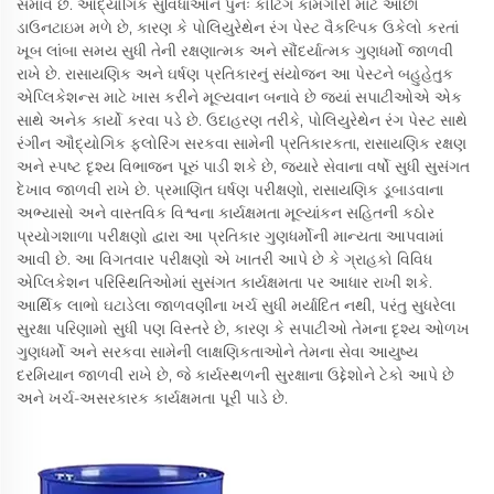
સમાવે છે. ઔદ્યોગિક સુવિધાઓને પુનઃ કોટિંગ કામગીરી માટે ઓછો
ડાઉનટાઇમ મળે છે, કારણ કે પોલિયુરેથેન રંગ પેસ્ટ વૈકલ્પિક ઉકેલો કરતાં
ખૂબ લાંબા સમય સુધી તેની રક્ષણાત્મક અને સૌંદર્યાત્મક ગુણધર્મો જાળવી
રાખે છે. રાસાયણિક અને ઘર્ષણ પ્રતિકારનું સંયોજન આ પેસ્ટને બહુહેતુક
એપ્લિકેશન્સ માટે ખાસ કરીને મૂલ્યવાન બનાવે છે જ્યાં સપાટીઓએ એક
સાથે અનેક કાર્યો કરવા પડે છે. ઉદાહરણ તરીકે, પોલિયુરેથેન રંગ પેસ્ટ સાથે
રંગીન ઔદ્યોગિક ફ્લોરિંગ સરકવા સામેની પ્રતિકારકતા, રાસાયણિક રક્ષણ
અને સ્પષ્ટ દૃશ્ય વિભાજન પૂરું પાડી શકે છે, જ્યારે સેવાના વર્ષો સુધી સુસંગત
દેખાવ જાળવી રાખે છે. પ્રમાણિત ઘર્ષણ પરીક્ષણો, રાસાયણિક ડૂબાડવાના
અભ્યાસો અને વાસ્તવિક વિશ્વના કાર્યક્ષમતા મૂલ્યાંકન સહિતની કઠોર
પ્રયોગશાળા પરીક્ષણો દ્વારા આ પ્રતિકાર ગુણધર્મોની માન્યતા આપવામાં
આવી છે. આ વિગતવાર પરીક્ષણો એ ખાતરી આપે છે કે ગ્રાહકો વિવિધ
એપ્લિકેશન પરિસ્થિતિઓમાં સુસંગત કાર્યક્ષમતા પર આધાર રાખી શકે.
આર્થિક લાભો ઘટાડેલા જાળવણીના ખર્ચ સુધી મર્યાદિત નથી, પરંતુ સુધરેલા
સુરક્ષા પરિણામો સુધી પણ વિસ્તરે છે, કારણ કે સપાટીઓ તેમના દૃશ્ય ઓળખ
ગુણધર્મો અને સરકવા સામેની લાક્ષણિકતાઓને તેમના સેવા આયુષ્ય
દરમિયાન જાળવી રાખે છે, જે કાર્યસ્થળની સુરક્ષાના ઉદ્દેશોને ટેકો આપે છે
અને ખર્ચ-અસરકારક કાર્યક્ષમતા પૂરી પાડે છે.