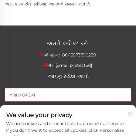
અસરકારક રીતે પ્રતિસાદ આપવાને સક્ષમ બનાવે છે.
અમને કન્ટેક્ટ કરો
મોબાઇલ:
+86-13573790259
મેલ:
[email protected]
આપનું સંદેશ આપો
હવે મોકલો
We value your privacy
We use cookies and similar tools to provide our services.
If you don't want to accept all cookies, click Personalize