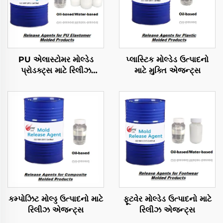
PU એલાસ્ટોમર મોલ્ડેડ
પ્લાસ્ટિક મોલ્ડેડ ઉત્પાદનો
પ્રોડક્ટ્સ માટે રિલીઝ
માટે મુક્તિ એજન્ટ્સ
એજન્ટ્સ
કમ્પોઝિટ મોલ્ડ્ડ ઉત્પાદનો માટે
ફૂટવેર મોલ્ડેડ ઉત્પાદનો માટે
રિલીઝ એજન્ટ્સ
રિલીઝ એજન્ટ્સ