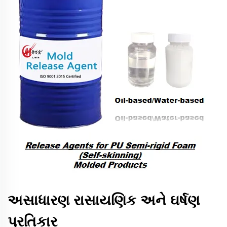
અસાધારણ રાસાયણિક અને ઘર્ષણ
પ્રતિકાર