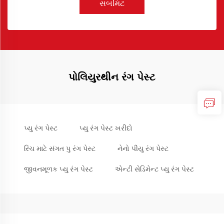
સબમિટ
પોલિયુરથીન રંગ પેસ્ટ
પ્યુ રંગ પેસ્ટ
પ્યુ રંગ પેસ્ટ ખરીદો
રિચ માટે સંગત પુ રંગ પેસ્ટ
નેનો પીયુ રંગ પેસ્ટ
જીવનમૂળક પ્યુ રંગ પેસ્ટ
એન્ટી સેડિમેન્ટ પ્યુ રંગ પેસ્ટ