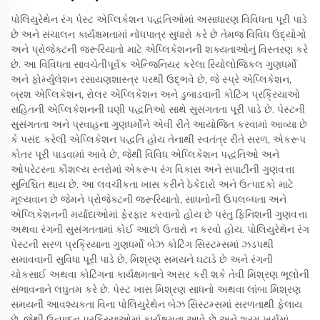
પોલિયુરેથેન રંગ પેસ્ટ એપ્લિકેશન પદ્ધતિઓમાં અસાધારણ વિવિધતા પૂરી પાડે
છે અને સંચાલન કાર્યક્ષમતામાં નોંધપાત્ર સુધારો કરે છે તેમજ વિવિધ ઉદ્યોગો
અને પ્રોજેક્ટની જરૂરિયાતો માટે એપ્લિકેશનની શક્યતાઓનું વિસ્તરણ કરે
છે. આ વિવિધતા સાવચેતીપૂર્વક એન્જિનિયર કરેલા રિયોલોજિકલ ગુણધર્મો
અને ફોર્મ્યુલેશન રસાયણશાસ્ત્ર પરથી ઉદ્ભવે છે, જે સ્પ્રે એપ્લિકેશન,
બ્રશ એપ્લિકેશન, રોલર એપ્લિકેશન અને ડુબાડવાની કોટિંગ પ્રક્રિયાઓ
સહિતની એપ્લિકેશનની ઘણી પદ્ધતિઓ સાથે સુસંગતતા પૂરી પાડે છે. પેસ્ટની
સુસંગતતા અને પ્રવાહના ગુણધર્મોને એવી રીતે આયોજિત કરવામાં આવ્યા છે
કે પસંદ કરેલી એપ્લિકેશન પદ્ધતિ હોય તેનાથી સ્વતંત્ર રીતે સરળ, એકરૂપ
કોતર પૂરી પાડવામાં આવે છે, જેથી વિવિધ એપ્લિકેશન પદ્ધતિઓ અને
ઓપરેટરના કૌશલ્ય સ્તરોમાં એકરૂપ રંગ વિકાસ અને સપાટીની ગુણવત્તા
સુનિશ્ચિત થાય છે. આ લવચીકતા ખાસ કરીને ઠેકેદારો અને ઉત્પાદકો માટે
મૂલ્યવાન છે જેમને પ્રોજેક્ટની જરૂરિયાતો, સાધનોની ઉપલબ્ધતા અને
એપ્લિકેશનની મર્યાદાઓમાં ફેરફાર કરવાનો હોય છે પરંતુ ફિનિશની ગુણવત્તા
અથવા રંગની સુસંગતતામાં કોઈ આછો ઉતારો ન કરવો હોય. પોલિયુરેથેન રંગ
પેસ્ટની સરળ પ્રક્રિયાના ગુણધર્મો બેઝ કોટિંગ સિસ્ટમ્સમાં ઝડપથી
સમાવવાની સુવિધા પૂરી પાડે છે, મિશ્રણ સમયને ઘટાડે છે અને રંગની
ચોકસાઈ અથવા કોટિંગના કાર્યક્ષમતાને અસર કરી શકે તેવી મિશ્રણ ભૂલોની
સંભાવનાને લઘુતમ કરે છે. પેસ્ટ ખાસ મિશ્રણ સાધનો અથવા લાંબા મિશ્રણ
સમયની આવશ્યકતા વિના પોલિયુરેથેન બેઝ સિસ્ટમ્સમાં સરળતાથી ફેલાય
છે, જેથી ઉત્પાદન પ્રક્રિયાઓમાં કાર્યક્ષમતા આવે છે અને શ્રમ ખર્ચમાં