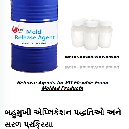
બહુમુખી એપ્લિકેશન પદ્ધતિઓ અને
સરળ પ્રક્રિયા