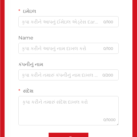
ઇમેઇલ
0/100
Name
0/100
કંપનીનું નામ
0/200
સંદેશ
0/1000