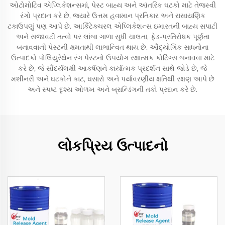
ઓટોમોટિવ એપ્લિકેશન્સમાં, પેસ્ટ બાહ્ય અને આંતરિક ઘટકો માટે તેજસ્વી
રંગો પ્રદાન કરે છે, જ્યારે ઉત્તમ હવામાન પ્રતિકાર અને રાસાયણિક
ટકાઉપણું પણ આપે છે. આર્કિટેક્ચરલ એપ્લિકેશન્સ ઇમારતની બાહ્ય સપાટી
અને સજાવટી તત્વો પર લાંબા ગાળા સુધી ચાલતા, ફેડ-પ્રતિરોધક પૂર્ણતા
બનાવવાની પેસ્ટની ક્ષમતાથી લાભાન્વિત થાય છે. ઔદ્યોગિક સાધનોના
ઉત્પાદકો પોલિયુરેથેન રંગ પેસ્ટનો ઉપયોગ રક્ષાત્મક કોટિંગ્સ બનાવવા માટે
કરે છે, જે સૌંદર્યલક્ષી આકર્ષણને કાર્યાત્મક પ્રદર્શન સાથે જોડે છે, જે
મશીનરી અને ઘટકોને કાટ, ઘસારો અને પર્યાવરણીય ક્ષતિથી રક્ષણ આપે છે
અને સ્પષ્ટ દૃશ્ય ઓળખ અને બ્રાન્ડિંગની તકો પ્રદાન કરે છે.
લોકપ્રિય ઉત્પાદનો