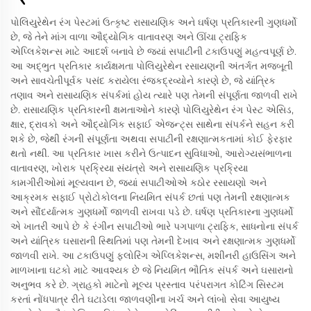
પોલિયુરેથેન રંગ પેસ્ટમાં ઉત્કૃષ્ટ રાસાયણિક અને ઘર્ષણ પ્રતિકારની ગુણધર્મો
છે, જે તેને માંગ વાળા ઔદ્યોગિક વાતાવરણ અને ઊંચા ટ્રાફિક
એપ્લિકેશન્સ માટે આદર્શ બનાવે છે જ્યાં સપાટીની ટકાઉપણું મહત્વપૂર્ણ છે.
આ અદ્ભુત પ્રતિકાર કાર્યક્ષમતા પોલિયુરેથેન રસાયણની અંતર્ગત મજબૂતી
અને સાવચેતીપૂર્વક પસંદ કરાયેલા રંજકદ્રવ્યોને કારણે છે, જે યાંત્રિક
તણાવ અને રાસાયણિક સંપર્કમાં હોય ત્યારે પણ તેમની સંપૂર્ણતા જાળવી રાખે
છે. રાસાયણિક પ્રતિકારની ક્ષમતાઓને કારણે પોલિયુરેથેન રંગ પેસ્ટ એસિડ,
ક્ષાર, દ્રાવકો અને ઔદ્યોગિક સફાઈ એજન્ટ્સ સાથેના સંપર્કને સહન કરી
શકે છે, જેથી રંગની સંપૂર્ણતા અથવા સપાટીની રક્ષણાત્મકતામાં કોઈ ફેરફાર
થતો નથી. આ પ્રતિકાર ખાસ કરીને ઉત્પાદન સુવિધાઓ, આરોગ્યસંભાળના
વાતાવરણ, ખોરાક પ્રક્રિયા સંયંત્રો અને રાસાયણિક પ્રક્રિયા
કામગીરીઓમાં મૂલ્યવાન છે, જ્યાં સપાટીઓએ કઠોર રસાયણો અને
આક્રમક સફાઈ પ્રોટોકોલના નિયમિત સંપર્ક છતાં પણ તેમની રક્ષણાત્મક
અને સૌંદર્યાત્મક ગુણધર્મો જાળવી રાખવા પડે છે. ઘર્ષણ પ્રતિકારના ગુણધર્મો
એ ખાતરી આપે છે કે રંગીન સપાટીઓ ભારે પગપાળા ટ્રાફિક, સાધનોના સંપર્ક
અને યાંત્રિક ઘસારાની સ્થિતિમાં પણ તેમની દેખાવ અને રક્ષણાત્મક ગુણધર્મો
જાળવી રાખે. આ ટકાઉપણું ફ્લોરિંગ એપ્લિકેશન્સ, મશીનરી હાઉસિંગ અને
માળખાના ઘટકો માટે આવશ્યક છે જે નિયમિત ભૌતિક સંપર્ક અને ઘસારાનો
અનુભવ કરે છે. ગ્રાહકો માટેનો મૂલ્ય પ્રસ્તાવ પરંપરાગત કોટિંગ સિસ્ટમ
કરતાં નોંધપાત્ર રીતે ઘટાડેલા જાળવણીના ખર્ચ અને લાંબો સેવા આયુષ્ય