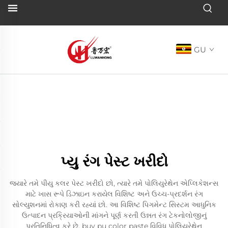
GU
પ્યુ રંગ પેસ્ટ ખરીદો
જ્યારે તમે પીયુ કલર પેસ્ટ ખરીદો છો, ત્યારે તમે પોલિયુરેથેન એપ્લિકેશન્સ
માટે ખાસ રૂપે ડિઝાઇન કરાયેલ વિશિષ્ટ અને ઉચ્ચ-પ્રદર્શન રંગ
સોલ્યુશનમાં રોકાણ કરી રહ્યાં છો. આ વિશિષ્ટ પિગમેન્ટ સિસ્ટમ આધુનિક
ઉત્પાદન પ્રક્રિયાઓની માંગને પૂર્ણ કરતી ઉન્નત રંગ ટેકનોલોજીનું
પ્રતિનિધિત્વ કરે છે. buy pu color paste વિવિધ પોલિયુરેથેન