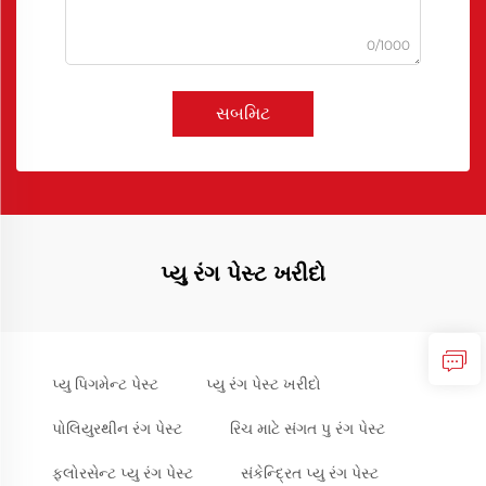
0/1000
સબમિટ
પ્યુ રંગ પેસ્ટ ખરીદો
પ્યુ પિગમેન્ટ પેસ્ટ
પ્યુ રંગ પેસ્ટ ખરીદો
પોલિયુરથીન રંગ પેસ્ટ
રિચ માટે સંગત પુ રંગ પેસ્ટ
ફ્લોરસેન્ટ પ્યુ રંગ પેસ્ટ
સંકેન્દ્રિત પ્યુ રંગ પેસ્ટ