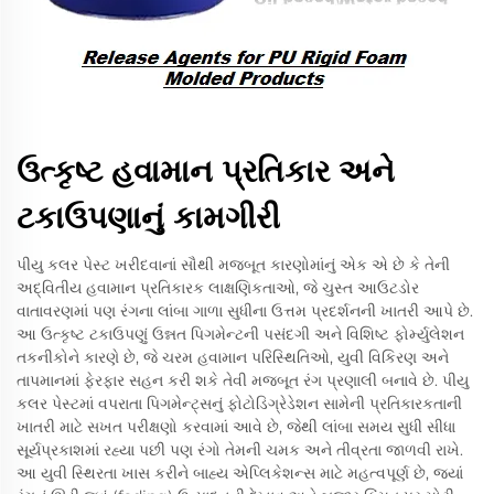
ઉત્કૃષ્ટ હવામાન પ્રતિકાર અને
ટકાઉપણાનું કામગીરી
પીયુ કલર પેસ્ટ ખરીદવાનાં સૌથી મજબૂત કારણોમાંનું એક એ છે કે તેની
અદ્વિતીય હવામાન પ્રતિકારક લાક્ષણિકતાઓ, જે ચુસ્ત આઉટડોર
વાતાવરણમાં પણ રંગના લાંબા ગાળા સુધીના ઉત્તમ પ્રદર્શનની ખાતરી આપે છે.
આ ઉત્કૃષ્ટ ટકાઉપણું ઉન્નત પિગમેન્ટની પસંદગી અને વિશિષ્ટ ફોર્મ્યુલેશન
તકનીકોને કારણે છે, જે ચરમ હવામાન પરિસ્થિતિઓ, યુવી વિકિરણ અને
તાપમાનમાં ફેરફાર સહન કરી શકે તેવી મજબૂત રંગ પ્રણાલી બનાવે છે. પીયુ
કલર પેસ્ટમાં વપરાતા પિગમેન્ટ્સનું ફોટોડિગ્રેડેશન સામેની પ્રતિકારકતાની
ખાતરી માટે સખત પરીક્ષણો કરવામાં આવે છે, જેથી લાંબા સમય સુધી સીધા
સૂર્યપ્રકાશમાં રહ્યા પછી પણ રંગો તેમની ચમક અને તીવ્રતા જાળવી રાખે.
આ યુવી સ્થિરતા ખાસ કરીને બાહ્ય એપ્લિકેશન્સ માટે મહત્વપૂર્ણ છે, જ્યાં