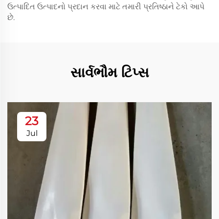
ઉત્પાદિત ઉત્પાદનો પ્રદાન કરવા માટે તમારી પ્રતિષ્ઠાને ટેકો આપે
છે.
સાર્વભૌમ ટિપ્સ
23
Jul