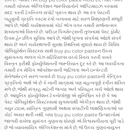
તમારી ચોક્કસ એપ્લિકેશન જરૂરિયાતોને ઑપ્ટિમાઇઝ કરવામાં
મદદ કરતી ટેકનિકલ સપોર્ટ પ્રાપ્ત થાય છે. આ રંગ પેસ્ટની
બહુમુખી પ્રકૃતિ કસ્ટમ રંગો બનાવવા માટે સરળ મિશ્રણની મંજૂરી
આપે છે, જેથી કાર્યક્ષમતામાં કોઈ ભોગ વગર તમારી સર્જનાત્મક
શક્યતાઓ વિસ્તરે છે. પાઉડર પિગમેન્ટ્સની તુલનામાં પેસ્ટ ફોર્મેટ
ઉત્તમ હેન્ડલિંગ સુવિધા આપે છે, જેથી ધૂળના સંપર્કમાં ઓછો સંપર્ક
થાય છે અને કાર્યસ્થળની સુરક્ષા સ્થિતિમાં સુધારો થાય છે. વિવિધ
પોલિયુરેથેન સિસ્ટમ્સ સાથે buy pu color pasteન ઉચ્ચ
સુસંગતતા અલગ બેઝ મટિરિયલ્સ વચ્ચે સ્વિચ કરતી વખતે
વિસ્તૃત ફરીથી ફોર્મ્યુલેશનની જરૂરિયાત દૂર કરે છે. આ લવચીકતા
તમારી રંગ મેચિંગ ઓપરેશન્સની જટિલતા અને ઇન્વેન્ટરી
મેનેજમેન્ટને સરળ બનાવે છે. buy pu color pasteની કેન્દ્રિત
પ્રકૃતિનો અર્થ એ છે કે નાની માત્રામાં પણ મહત્વપૂર્ણ રંગીન શક્તિ
મળે છે, જેથી સંગ્રહ માટેની જગ્યા અને પરિવહન ખર્ચ ઓછો થાય
છે. આધુનિક ફોર્મ્યુલેશન ટેકનોલોજી એ સુનિશ્ચિત કરે છે કે આ
પેસ્ટ પોલિયુરેથેન સિસ્ટમ્સમાં સુગમતાથી એકીકૃત થાય છે, જેથી
ક્યુર ટાઇમ, યાંત્રિક ગુણધર્મો અથવા સપાટીની લાક્ષણિકતાઓ પર
કોઈ અસર થતી નથી. બધા buy pu color paste ઉત્પાદનોમાં
જાળવી રાખેલા સુસંગત ગુણવત્તા ધોરણો એ વિશ્વસનીયતા પૂરી પાડે
છે જે વ્યાવસાયિક એપ્લિકેશન્સ માંગે છે, જે ઉચ્ચ ગુણવત્તાયુક્ત