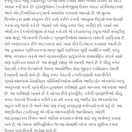
રંગનું ઊડી જવું (fading) ઉત્પાદનની દેખાવ અને બજાર કિંમત પર મોટી
અસર કરી શકે છે. ફોર્મ્યુલેશન ટેકનોલોજીમાં ઉન્નત લાઇટ સ્ટેબિલાઇઝર્સ
અને એન્ટીઑક્સિડન્ટ્સનો સમાવેશ કરવામાં આવ્યો છે, જે મુખ્ય
પિગમેન્ટ્સ સાથે સંયુક્ત રીતે કાર્ય કરીને રંગની આયુષ્ય ઉદ્યોગના ધોરણો
કરતાં વધુ લાંબી કરે છે. જ્યારે તમે પીયુ કલર પેસ્ટ ખરીદો છો, ત્યારે તમે
એવી રંગ ટેકનોલોજીમાં રોકાણ કરો છો જે chalking (ચૂના જેવી સપાટીનું
નાશ થવું), જે નબળી પિગમેન્ટ પ્રણાલીઓમાં સામાન્ય નાશની પ્રક્રિયા છે,
તેને અસરકારક રીતે અટકાવવા માટે ખાસ રીતે ડિઝાઇન કરવામાં આવી છે.
આ હવામાન પ્રતિકારકતા માત્ર યુવી પ્રતિકાર સુધી મર્યાદિત નથી, પરંતુ
ભેજ, તાપમાન ચક્રો અને વાતાવરણીય પ્રદૂષકોના રાસાયણિક સંપર્ક સામે
પણ પ્રતિકાર ધરાવે છે. આ સંપૂર્ણ રક્ષણ એ ખાતરી આપે છે કે પીયુ કલર
પેસ્ટથી રંગેલા ઉત્પાદનો તેમના આયોજિત સેવા જીવન દરમિયાન તેમની
દેખાવની સાચી રાખે છે. પીયુ કલર પેસ્ટની ટકાઉપણાની કામગીરીને
પ્રયોગશાળામાં નિયંત્રિત પરિસ્થિતિઓમાં વર્ષોના આઉટડોર એક્સપોઝરનું
અનુકરણ કરતી પ્રવેગીકૃત હવામાન પરીક્ષણો દ્વારા માન્યતા આપવામાં આવી
છે. આ પરીક્ષણો બતાવે છે કે યોગ્ય રીતે ફોર્મ્યુલેટ કરેલી પ્રણાલીઓ પીયુ
કલર પેસ્ટનો ઉપયોગ કરીને દસ વર્ષ કરતાં વધુ આઉટડોર એક્સપોઝર
સહન કરી શકે છે અને તેમાં પણ રંગનું સંગ્રહણ સ્વીકાર્ય સ્તરે રહે છે. આ
અદ્વિતીય ટકાઉપણું એ નીચા જાળવણીની જરૂરિયાત, ઓછી
લાઇફસાઇકલ કિંમત અને અંતિમ વપરાશકર્તાઓ માટે વધુ સંતોષનું કારણ
બને છે, જે તેમના પોલિયુરિથેન ઉત્પાદનોમાંથી લાંબા ગાળા સુધીના રંગના
ઉત્તમ પ્રદર્શનની અપેક્ષા રાખે છે.