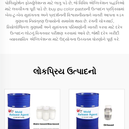
પોલિયુરેથેન ફોર્મ્યુલેશન્સ માટે લાગુ પડે છે, જે વિવિધ એપ્લિકેશન પદ્ધતિઓ
માટે લવચીકતા પૂરી પાડે છે. buy pu color pasteની ઉત્પાદન પ્રક્રિયામાં
બેચ-ટુ-બેચ સુસંગતતા અને પ્રદર્શનની વિશ્વસનીયતાને ખાતરી આપતા કડક
ગુણવત્તા નિયંત્રણ ઉપાયોનો સમાવેશ થાય છે. રંગની ચોકસાઈ,
રિયોલોજિકલ ગુણધર્મો અને સુસંગતતા પરિમાણોની ખાતરી કરવા માટે દરેક
ઉત્પાદન લોટનું વિગતવાર પરીક્ષણ કરવામાં આવે છે, જેથી દરેક ખરીદી
વ્યાવસાયિક એપ્લિકેશન્સ માટે ઉદ્યોગના ઉચ્ચતમ ધોરણોને પૂર્ણ કરે.
લોકપ્રિય ઉત્પાદનો