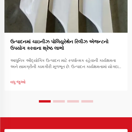
ઉત્પાદનમાં ચાઇનીઝ પોલિયુરેથેન રિલીઝ એજન્ટનો
ઉપયોગ કરવાના શ્રેષ્ઠ લાભો
આધુનિક ઔદ્યોગિક ઉત્પાદન માટે સ્પર્ધાત્મક રહેવાની કાર્યક્ષમતા
અને સામગ્રીની કામગીરી મૂળભૂત છે. ઉત્પાદન કાર્યક્ષમતામાં યોગદાન
આપનારા એક આવશ્યક સાધન છે રિઝર્વેશનનો ઉપયોગ.
વધુ જુઓ