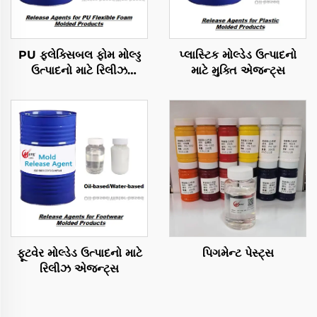
PU ફ્લેક્સિબલ ફોમ મોલ્ડ્ડ
પ્લાસ્ટિક મોલ્ડેડ ઉત્પાદનો
ઉત્પાદનો માટે રિલીઝ
માટે મુક્તિ એજન્ટ્સ
એજન્ટ્સ
ફૂટવેર મોલ્ડેડ ઉત્પાદનો માટે
પિગમેન્ટ પેસ્ટ્સ
રિલીઝ એજન્ટ્સ