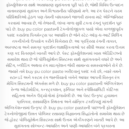
ફોર્મ્યુલેશન્સ સાથે અસાધારણ સુસંગતતા પૂરી પાડે છે, જેથી વિવિધ ઉત્પાદન
વાતાવરણમાં સુસંગત અને વિશ્વસનીય પરિણામો મળે. આ રંગ પેસ્ટને ચરમ
પરિસ્થિતિઓ હેઠળ પણ તેમની બાંધકામને જાળવી રાખવા માટે એન્જિનિયર
કરવામાં આવ્યા છે, જે તેજસ્વી, લાંબા ગાળા સુધી ટકતા રંગનું પ્રદર્શન પૂરું
પાડે છે. buy pu color pasteની ટેકનોલોજીકલ પાયો એવા કાળજીપૂર્વક
પસંદ કરાયેલા પિગમેન્ટ્સ પર આધારિત છે જેને સ્ટેટ-ઑફ-ધ-આર્ટ મિલિંગ
તકનીકોનો ઉપયોગ કરીને વિખેરાય છે. આ પ્રક્રિયા રંગની તાકાત,
અસ્પષ્ટતા અને સમગ્ર પ્રદર્શન લાક્ષણિકતાઓ પર સીધી અસર કરતા ઉત્તમ
કણ કદ વિતરણને ખાતરી આપે છે. પેસ્ટ ફોર્મ્યુલેશનમાં ખાસ એડિટિવ્ઝનો
સમાવેશ થાય છે જે પોલિયુરેથેન સિસ્ટમ્સ સાથે સુસંગતતાને વધારે છે અને
સેટિંગ, બ્લીડિંગ અથવા રંગ માઇગ્રેશન જેવી સામાન્ય સમસ્યાઓને રોકે છે.
જ્યારે તમે buy pu color paste ખરીદવાનું પસંદ કરો છો, ત્યારે તમને
સ્ટાન્ડર્ડ અને કસ્ટમ રંગ જરૂરિયાતો બંનેને આધાર આપતી વિસ્તૃત રંગ
મેચિંગ સિસ્ટમની ઍક્સેસ મળે છે. buy pu color pasteની એપ્લિકેશન
રેન્જ ઓટોમોટિવ, કન્સ્ટ્રક્શન, ફર્નિચર અને સ્પેશિયાલિટી કોટિંગ્સ
સહિતના અનેક ઉદ્યોગોમાં ફેલાયેલી છે. આ પેસ્ટ ઉત્કૃષ્ટ હવામાન
પ્રતિકાર, રાસાયણિક સ્થિરતા અને યાંત્રિક ટકાઉપણું માંગતી
એપ્લિકેશન્સમાં ઉત્કૃષ્ટ છે. buy pu color pasteની પાછળની ફોર્મ્યુલેશન
ટેકનોલોજીમાં ઉન્નત પોલિમર રસાયણ વિજ્ઞાનના સિદ્ધાંતોનો સમાવેશ થાય છે
જે હોસ્ટ પોલિયુરેથેન સિસ્ટમ્સ સાથે ઉત્તમ એકીકરણને ખાતરી આપે છે. આ
સુસંગતતા સોલ્વન્ટ-આધારિત અને પાણી-આધારિત બંને પ્રકારના