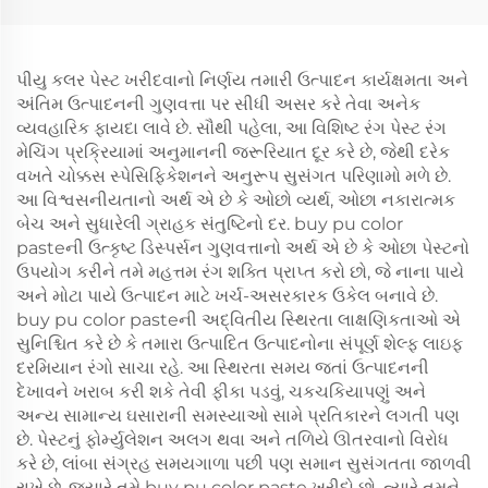
પીયુ કલર પેસ્ટ ખરીદવાનો નિર્ણય તમારી ઉત્પાદન કાર્યક્ષમતા અને
અંતિમ ઉત્પાદનની ગુણવત્તા પર સીધી અસર કરે તેવા અનેક
વ્યવહારિક ફાયદા લાવે છે. સૌથી પહેલા, આ વિશિષ્ટ રંગ પેસ્ટ રંગ
મેચિંગ પ્રક્રિયામાં અનુમાનની જરૂરિયાત દૂર કરે છે, જેથી દરેક
વખતે ચોક્કસ સ્પેસિફિકેશનને અનુરૂપ સુસંગત પરિણામો મળે છે.
આ વિશ્વસનીયતાનો અર્થ એ છે કે ઓછો વ્યર્થ, ઓછા નકારાત્મક
બેચ અને સુધારેલી ગ્રાહક સંતુષ્ટિનો દર. buy pu color
pasteની ઉત્કૃષ્ટ ડિસ્પર્સન ગુણવત્તાનો અર્થ એ છે કે ઓછા પેસ્ટનો
ઉપયોગ કરીને તમે મહત્તમ રંગ શક્તિ પ્રાપ્ત કરો છો, જે નાના પાયે
અને મોટા પાયે ઉત્પાદન માટે ખર્ચ-અસરકારક ઉકેલ બનાવે છે.
buy pu color pasteની અદ્વિતીય સ્થિરતા લાક્ષણિકતાઓ એ
સુનિશ્ચિત કરે છે કે તમારા ઉત્પાદિત ઉત્પાદનોના સંપૂર્ણ શેલ્ફ લાઇફ
દરમિયાન રંગો સાચા રહે. આ સ્થિરતા સમય જતાં ઉત્પાદનની
દેખાવને ખરાબ કરી શકે તેવી ફીકા પડવું, ચકચકિયાપણું અને
અન્ય સામાન્ય ઘસારાની સમસ્યાઓ સામે પ્રતિકારને લગતી પણ
છે. પેસ્ટનું ફોર્મ્યુલેશન અલગ થવા અને તળિયે ઊતરવાનો વિરોધ
કરે છે, લાંબા સંગ્રહ સમયગાળા પછી પણ સમાન સુસંગતતા જાળવી
રાખે છે. જ્યારે તમે buy pu color paste ખરીદો છો, ત્યારે તમને