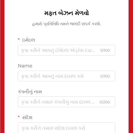
મફત બેઝન મેળવો
હમારો પ્રતિનિધિ તમને જલદી સંપર્ક કરશે.
ઇમેઇલ
0/100
Name
0/100
કંપનીનું નામ
0/200
સંદેશ