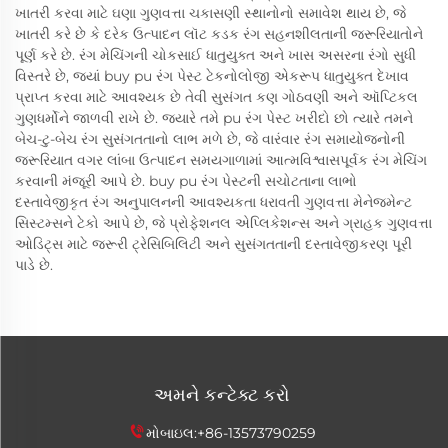
ખાતરી કરવા માટે ઘણા ગુણવત્તા ચકાસણી સ્થાનોનો સમાવેશ થાય છે, જે
ખાતરી કરે છે કે દરેક ઉત્પાદન લૉટ કડક રંગ સહનશીલતાની જરૂરિયાતોને
પૂર્ણ કરે છે. રંગ મેચિંગની ચોકસાઈ ધાતુયુક્ત અને ખાસ અસરના રંગો સુધી
વિસ્તરે છે, જ્યાં buy pu રંગ પેસ્ટ ટેકનોલોજી એકરૂપ ધાતુયુક્ત દેખાવ
પ્રાપ્ત કરવા માટે આવશ્યક છે તેવી સુસંગત કણ ગોઠવણી અને ઑપ્ટિકલ
ગુણધર્મોને જાળવી રાખે છે. જ્યારે તમે pu રંગ પેસ્ટ ખરીદો છો ત્યારે તમને
બેચ-ટુ-બેચ રંગ સુસંગતતાનો લાભ મળે છે, જે વારંવાર રંગ સમાયોજનોની
જરૂરિયાત વગર લાંબા ઉત્પાદન સમયગાળામાં આત્મવિશ્વાસપૂર્વક રંગ મેચિંગ
કરવાની મંજૂરી આપે છે. buy pu રંગ પેસ્ટની સચોટતાના લાભો
દસ્તાવેજીકૃત રંગ અનુપાલનની આવશ્યકતા ધરાવતી ગુણવત્તા મેનેજમેન્ટ
સિસ્ટમ્સને ટેકો આપે છે, જે પ્રોફેશનલ એપ્લિકેશન્સ અને ગ્રાહક ગુણવત્તા
ઓડિટ્સ માટે જરૂરી ટ્રેસિબિલિટી અને સુસંગતતાની દસ્તાવેજીકરણ પૂરી
પાડે છે.
અમને કન્ટેક્ટ કરો
મોબાઇલ:
+86-13573790259