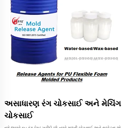
અસાધારણ રંગ ચોકસાઈ અને મેચિંગ
ચોકસાઈ
તમે જ્યારે pu રંગ પેસ્ટ ખરીદો છો ત્યારે મળતી ચોકસાઈ અને સચોટતા એ