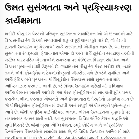
ઉન્નત સુસંગતતા અને પ્રક્રિયાકરણ
કાર્યક્ષમતા
ખરીદો પીયુ રંગ પેસ્ટની પરિષ્કૃત સુસંગતતા લાક્ષણિકતાઓ એ ઉત્પાદકો માટે
વિશ્વસનીય રંગ ઉકેલો મેળવવામાં મહત્વપૂર્ણ લાભ પૂરો પાડે છે, જે તેમની
હાલની ઉત્પાદન પ્રક્રિયાઓ સાથે સરળતાથી એકીકૃત થાય છે. આ ઉન્નત
સુસંગતતા રંગદ્રવ્યો, ફેલાવનારા એજન્ટો અને પોલિયુરેથેન રસાયણ વચ્ચેની
જટિલ પારસ્પરિક ક્રિયાઓને સમજવા પર કેન્દ્રિત વિસ્તૃત સંશોધન અને
વિકાસ પ્રયત્નોમાંથી ઉદ્ભવે છે. જ્યારે તમે પીયુ રંગ પેસ્ટ ખરીદો છો, ત્યારે
તમને એવી ફોર્મ્યુલેશન ટેકનોલોજીની ઍક્સેસ મળે છે જેને સુગંધિત અને
એલિફેટિક બંને પ્રકારના પોલિયુરેથેન સિસ્ટમ્સ સાથે સુસંગતતા માટે
ઑપ્ટિમાઇઝ કરવામાં આવી છે, જે વિવિધ ઉત્પાદન શ્રેણીઓમાં વિશાળ
એપ્લિકેશનને ખાતરી આપે છે. આ પેસ્ટ ફોર્મ્યુલેશનમાં સાવચેતીપૂર્વક પસંદ
કરાયેલા ભીના કરનારા એજન્ટો અને ફેલાવનારા ઉમેરણોનો સમાવેશ થાય છે
જે પોલિયુરેથેન ફોર્મ્યુલેશનમાં ઝડપી અને સંપૂર્ણ એકીકરણને પ્રોત્સાહન
આપે છે, જેથી ક્યુરિંગ કાઈનેટિક્સ અથવા અંતિમ ઉત્પાદનના ગુણધર્મો પર
નકારાત્મક અસર થતી નથી. આ સુસંગતતા વિવિધ એપ્લિકેશન પદ્ધતિઓ
સુધી વિસ્તરે છે, જેમાં બ્રશ એપ્લિકેશન, સ્પ્રે કોટિંગ અને ઔદ્યોગિક
ડિસ્પેન્સિંગ સિસ્ટમોનો સમાવેશ થાય છે, જે વિવિધ ઉત્પાદન અભિગમો માટે
લવચીકતા પૂરી પાડે છે. ખરીદો પીયુ રંગ પેસ્ટમાંથી મળતી પ્રક્રિયાક્ષમતા