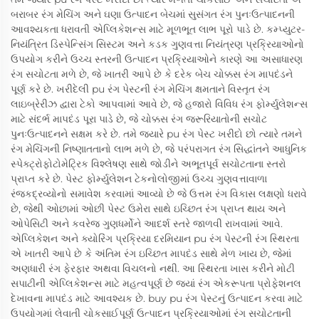
બરાબર રંગ મેચિંગ અને ઘણા ઉત્પાદન બેચમાં સુસંગત રંગ પુનઃઉત્પાદનની
આવશ્યકતા ધરાવતી એપ્લિકેશન્સ માટે મૂળભૂત લાભ પૂરો પાડે છે. કમ્પ્યુટર-
નિયંત્રિત ડિસ્પેન્સિંગ સિસ્ટમ અને કડક ગુણવત્તા નિયંત્રણ પ્રક્રિયાઓનો
ઉપયોગ કરીને ઉચ્ચ સ્તરની ઉત્પાદન પ્રક્રિયાઓને કારણે આ અસાધારણ
રંગ સચોટતા મળે છે, જે ખાતરી આપે છે કે દરેક બેચ ચોક્કસ રંગ માપદંડને
પૂર્ણ કરે છે. ખરીદેલી pu રંગ પેસ્ટની રંગ મેચિંગ ક્ષમતાને વિસ્તૃત રંગ
લાઇબ્રેરીઝ દ્વારા ટેકો આપવામાં આવે છે, જે હજારો વિવિધ રંગ ફોર્મ્યુલેશન્સ
માટે સંદર્ભ માપદંડ પૂરા પાડે છે, જે ચોક્કસ રંગ જરૂરિયાતોની સચોટ
પુનઃઉત્પાદનને સક્ષમ કરે છે. તમે જ્યારે pu રંગ પેસ્ટ ખરીદો છો ત્યારે તમને
રંગ મેચિંગની નિષ્ણાતતાનો લાભ મળે છે, જે પરંપરાગત રંગ સિદ્ધાંતને આધુનિક
સ્પેક્ટ્રોફોટોમેટ્રિક વિશ્લેષણ સાથે જોડીને અભૂતપૂર્વ સચોટતાના સ્તરો
પ્રાપ્ત કરે છે. પેસ્ટ ફોર્મ્યુલેશન ટેકનોલોજીમાં ઉચ્ચ ગુણવત્તાવાળા
રંજકદ્રવ્યોનો સમાવેશ કરવામાં આવ્યો છે જે ઉત્તમ રંગ વિકાસ લક્ષણો ધરાવે
છે, જેથી ઓછામાં ઓછી પેસ્ટ ઉમેરા સાથે ઇચ્છિત રંગ પ્રાપ્ત થાય અને
ઓપેસિટી અને કવરેજ ગુણધર્મોને આદર્શ સ્તરે જાળવી રાખવામાં આવે.
એપ્લિકેશન અને ક્યોરિંગ પ્રક્રિયા દરમિયાન pu રંગ પેસ્ટની રંગ સ્થિરતા
એ ખાતરી આપે છે કે અંતિમ રંગ ઇચ્છિત માપદંડ સાથે મેળ ખાય છે, જેમાં
અણધારી રંગ ફેરફાર અથવા વિચલનો નથી. આ સ્થિરતા ખાસ કરીને મોટી
સપાટીની એપ્લિકેશન્સ માટે મહત્વપૂર્ણ છે જ્યાં રંગ એકરૂપતા પ્રોફેશનલ
દેખાવના માપદંડ માટે આવશ્યક છે. buy pu રંગ પેસ્ટનું ઉત્પાદન કરવા માટે
ઉપયોગમાં લેવાતી ચોકસાઈપૂર્ણ ઉત્પાદન પ્રક્રિયાઓમાં રંગ સચોટતાની