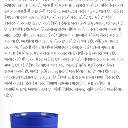
મિશ્રણ સમયમાં ઘટાડો, બેચની એકરૂપતામાં સુધારો અને રંગ પરિવર્તન વચ્ચે
સાધનસામગ્રીની સફાઈની જરૂરિયાતમાં ઘટાડો તરીકે પ્રગટ થાય છે. પાઉડર
રંગદ્રવ્યો સાથે સંકળાયેલી ધૂળની રચનાને પેસ્ટ ફોર્મેટ દૂર કરે છે, જેથી
કાર્યસ્થળ સ્વચ્છ રહે છે અને વિવિધ રંગના બેચ વચ્ચે સંક્રમણનું જોખમ ઘટે
છે. સ્વચાલિત ઉત્પાદન સિસ્ટમોમાં સરળ પંપિંગ અને માપનને સરળ બનાવવા
માટે ખરીદો પીયુ રંગ પેસ્ટના રેઓલોજિકલ ગુણધર્મોને એન્જિનિયર કરવામાં
આવ્યા છે, જે ઊંચા ઉત્પાદન કાર્યસંચાલનને ટેકો આપે છે. યાંત્રિક તણાવ
હેઠળ આ પેસ્ટની સ્થિરતા લાંબા મિશ્રણથી રંગદ્રવ્ય ફેલાવના ગુણવત્તા
અથવા રંગ વિકાસ પર નકારાત્મક અસર થતી નથી તેની ખાતરી આપે છે.
જ્યારે તમે પીયુ રંગ પેસ્ટ ખરીદો છો, ત્યારે તમે ફોર્મ્યુલેશન સુસંગતતાનો લાભ
મેળવો છો જે વિવિધ ઉત્પાદન ચાલ માટે આગાહીપૂર્વક પ્રક્રિયા વર્તનને
સક્ષમ બનાવે છે, જેથી પ્રક્રિયા સુધારાની જરૂરિયાત ઘટે છે અને ઉત્પાદન
બંધ સમય ઘટાડાય છે. સંગ્રહ સ્થિતિઓ સુધી સુસંગતતાના લાભો વિસ્તરે છે,
જ્યાં ખરીદો પીયુ રંગ પેસ્ટ વિશાળ તાપમાન શ્રેણીમાં તેના કાર્યક્ષમતા
લાક્ષણિકતાઓ જાળવી રાખે છે, જેથી વિશિષ્ટ સંગ્રહ સુવિધાઓની જરૂરિયાત
ઘટે છે.