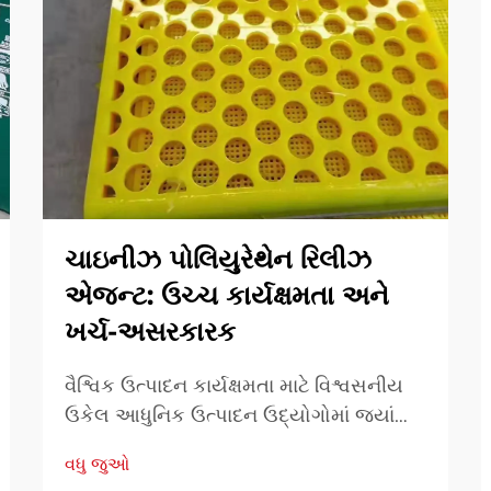
ચાઇનીઝ પોલિયુરેથેન રિલીઝ
એજન્ટ: ઉચ્ચ કાર્યક્ષમતા અને
ખર્ચ-અસરકારક
વૈશ્વિક ઉત્પાદન કાર્યક્ષમતા માટે વિશ્વસનીય
ઉકેલ આધુનિક ઉત્પાદન ઉદ્યોગોમાં જ્યાં
ઝડપ, સુસંગતતા અને ગુણવત્તા સૌથી વધુ છે,
વધુ જુઓ
સામગ્રી અને પ્રક્રિયા સહાયક સામગ્રીની