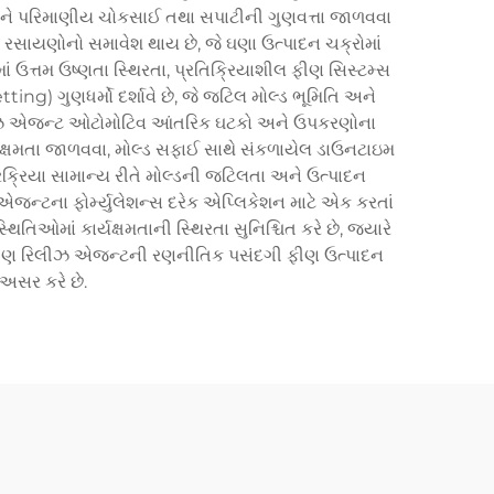
 અને પરિમાણીય ચોકસાઈ તથા સપાટીની ગુણવત્તા જાળવવા
ન રસાયણોનો સમાવેશ થાય છે, જે ઘણા ઉત્પાદન ચક્રોમાં
ં ઉત્તમ ઉષ્ણતા સ્થિરતા, પ્રતિક્રિયાશીલ ફીણ સિસ્ટમ્સ
ng) ગુણધર્મો દર્શાવે છે, જે જટિલ મોલ્ડ ભૂમિતિ અને
િલીઝ એજન્ટ ઓટોમોટિવ આંતરિક ઘટકો અને ઉપકરણોના
્યક્ષમતા જાળવવા, મોલ્ડ સફાઈ સાથે સંકળાયેલ ડાઉનટાઇમ
્રિયા સામાન્ય રીતે મોલ્ડની જટિલતા અને ઉત્પાદન
જન્ટના ફોર્મ્યુલેશન્સ દરેક એપ્લિકેશન માટે એક કરતાં
િતિઓમાં કાર્યક્ષમતાની સ્થિરતા સુનિશ્ચિત કરે છે, જ્યારે
 ફીણ રિલીઝ એજન્ટની રણનીતિક પસંદગી ફીણ ઉત્પાદન
અસર કરે છે.