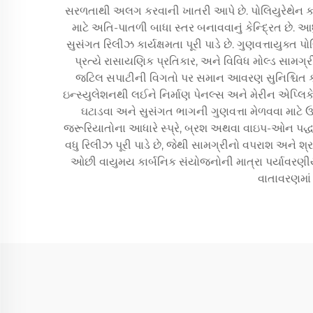
સરળતાથી અલગ કરવાની ખાતરી આપે છે. પોલિયુરેથેન કઠ
માટે અતિ-પાતળી બાધા સ્તર બનાવવાનું કેન્દ્રિત છે.
સુસંગત રિલીઝ કાર્યક્ષમતા પૂરી પાડે છે. ગુણવત્તાયુક
પ્રત્યે રાસાયણિક પ્રતિકાર, અને વિવિધ મોલ્ડ સામગ્
જટિલ સપાટીની વિગતો પર સમાન આવરણ સુનિશ્ચિત ક
ઇન્સ્યુલેશનથી લઈને નિર્માણ પેનલ્સ અને મેરીન એપ્લિ
ઘટાડવા અને સુસંગત ભાગની ગુણવત્તા મેળવવા માટે
જરૂરિયાતોના આધારે સ્પ્રે, બ્રશ અથવા વાઇપ-ઓન પદ્ધત
વધુ રિલીઝ પૂરી પાડે છે, જેથી સામગ્રીનો વપરાશ અને શ્રમ
ઓછી વાયુમય કાર્બનિક સંયોજનોની માત્રા પર્યાવર
વાતાવરણમાં