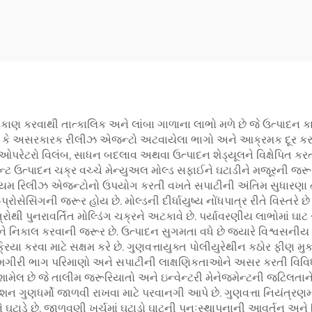
ોકાણ કરવાથી તાત્કાલિક અને લાંબા ગાળાના લાભો મળે છે જે ઉત્પાદન કા
રણ કે અસરકારક રીલીઝ એજન્ટો અટવાયેલા ભાગો અને આક્રમક દૂર કરવાન
યારે ઓપરેટરો વિલંબ, સાધન બદલાવ અથવા ઉત્પાદન શેડ્યૂલને વિક્ષેપિત કર
ન્ટ ઉત્પાદન ચક્ર વચ્ચે મેન્યુઅલ મોલ્ડ સફાઈને ઘટાડીને મજૂરની જરૂર
 પ્રીમિયમ રિલીઝ એજન્ટોનો ઉપયોગ કરતી વખતે સપાટીની અંતિમ સુધારણા 
્રોસેસિંગની જરૂર હોય છે. મોલ્ડની દીર્ધાયુષ્ય નોંધપાત્ર રીતે વિસ્તરે
ોથી પુનરાવર્તિત મોલ્ડિંગ ચક્રને અટકાવે છે. પર્યાવરણીય લાભોમાં 
ેને નિકાલ કરવાની જરૂર છે. ઉત્પાદન સુગમતા વધે છે જ્યારે વિશ્વસની
ક્રિયા કરવા માટે સક્ષમ કરે છે. ગુણવત્તાયુક્ત પોલીયુરેથીન કઠોર 
ગીરી ભાગ પરિમાણો અને સપાટીની લાક્ષણિકતાઓને અસર કરતી વિવિધતાન
મેલ છે જે તાલીમ જરૂરિયાતો અને ઇન્વેન્ટરી મેનેજમેન્ટની જટિલતાને 
ાશન ગુણધર્મો જાળવી રાખવા માટે પરવાનગી આપે છે. ગુણવત્તા નિયંત્ર
 ઘટાડે છે. જાળવણી ખર્ચમાં ઘટાડો ઘાટની પુનઃસ્થાપનાની આવર્તન અને રિપ