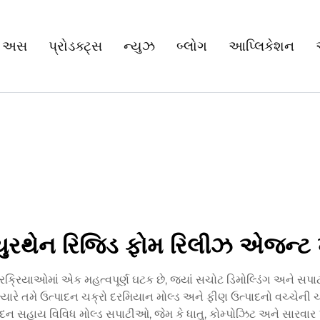
 અસ
પ્રોડક્ટ્સ
ન્યુઝ
બ્લોગ
આપ્લિકેશન
યુરથેન રિજિડ ફોમ રિલીઝ એજન્ટ 
્રિયાઓમાં એક મહત્વપૂર્ણ ઘટક છે, જ્યાં સચોટ ડિમોલ્ડિંગ અને સપાટીન
યારે તમે ઉત્પાદન ચક્રો દરમિયાન મોલ્ડ અને ફીણ ઉત્પાદનો વચ્ચેની ચ
 સહાય વિવિધ મોલ્ડ સપાટીઓ, જેમ કે ધાતુ, કોમ્પોઝિટ અને સારવાર 