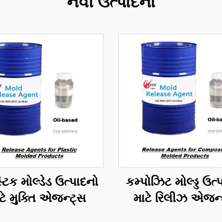
નવી ઉત્પાદનો
્ટિક મોલ્ડેડ ઉત્પાદનો
કમ્પોઝિટ મોલ્ડ્ડ ઉત્
ટે મુક્તિ એજન્ટ્સ
માટે રિલીઝ એજન્