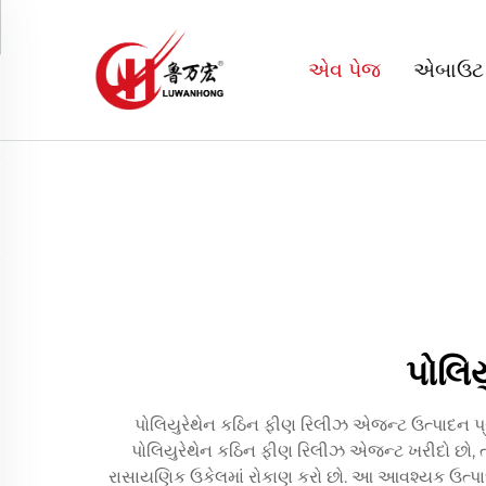
એવ પેજ
એબાઉટ
પોલિ
પોલિયુરેથેન કઠિન ફીણ રિલીઝ એજન્ટ ઉત્પાદન પ્રક
પોલિયુરેથેન કઠિન ફીણ રિલીઝ એજન્ટ ખરીદો છો, ત્
રાસાયણિક ઉકેલમાં રોકાણ કરો છો. આ આવશ્યક ઉત્પાદન