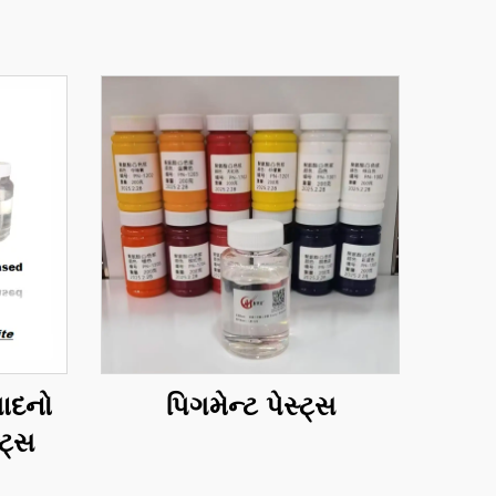
પાદનો
પિગમેન્ટ પેસ્ટ્સ
ટ્સ