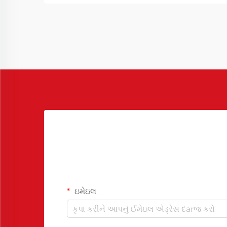
ચાઇનીઝ પોલિયુરેથેન રિલીઝ એજન્ટ એ
એક મહત્વપૂર્ણ ઉપાય તરીકે ઉભરી આવ્યો
છે...
ઇમેઇલ