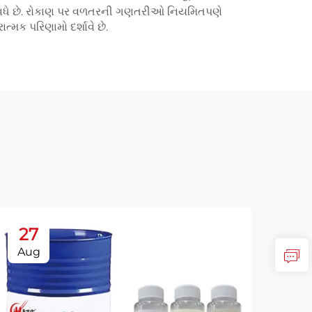
ંતોષ વધે છે. રોકાણ પર વળતરની ગણતરીઓ નિયમિતપણે
મક પરિણામો દર્શાવે છે.
27
2
Aug
Oc