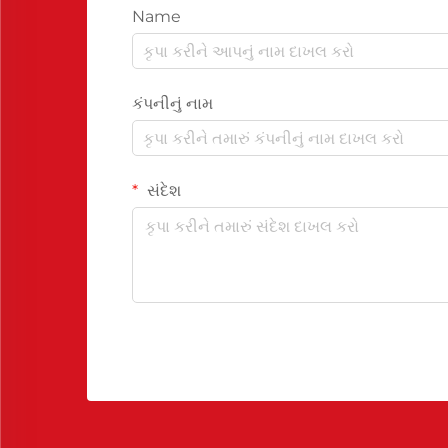
Name
કંપનીનું નામ
સંદેશ