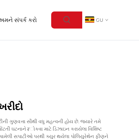
અમને સંપર્ક કરો
GU
ખરીદો
ી ગુણવત્તા સૌથી વધુ મહત્વની હોય છે. જ્યારે તમે
ોંટતી ઘટનાને ਰોકવા માટે ડિઝાઇન કરાયેલા વિશિષ્ટ
પામેલી સપાટીઓ પરથી ક્યુર થયેલા પોલિયુરેથેન ફીણને