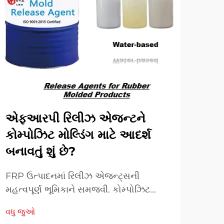
એફઆરપી રિલીઝ એજન્ટને
લુવ
કોમ્પોઝિટ મોલ્ડિંગ માટે આદર્શ
રીત
બનાવતું શું છે?
પૂરી
FRP ઉત્પાદનમાં રિલીઝ એજન્ટ્સની
ઉન્ન
મહત્વપૂર્ણ ભૂમિકાને સમજવી. કોમ્પોઝિટ
ઉત્ક
ઉત્પાદનની દુનિયામાં, FRP રિલીઝ એજન્ટ્સ
ઉત્પ
વધુ જુઓ
વધુ 
મોલ્ડિંગ કામગીરીની સફળતા સુનિશ્ચિત કરવામાં
એજન્