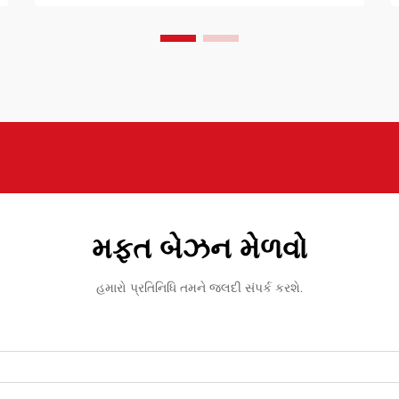
પસંદગી એકંદર પરિણામોને નોંધપાત્ર રીતે
પ્રભાવિત કરે છે. આમાં ચીનીઓ પણ સામેલ
છે.
મફત બેઝન મેળવો
હમારો પ્રતિનિધિ તમને જલદી સંપર્ક કરશે.