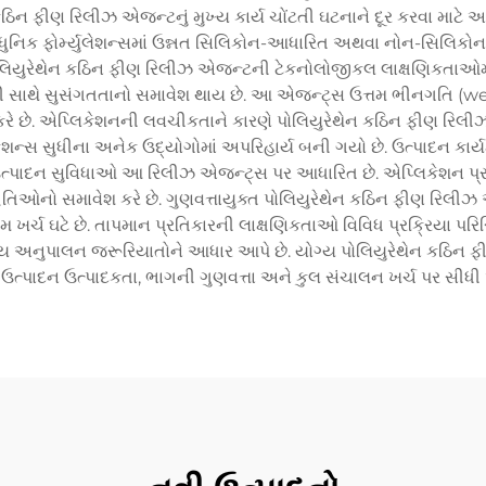
િન ફીણ રિલીઝ એજન્ટનું મુખ્ય કાર્ય ચોંટતી ઘટનાને દૂર કરવા માટે
 આધુનિક ફોર્મ્યુલેશન્સમાં ઉન્નત સિલિકોન-આધારિત અથવા નોન-સિલિકો
્ત પોલિયુરેથેન કઠિન ફીણ રિલીઝ એજન્ટની ટેકનોલોજીકલ લાક્ષણિકતાઓમા
રી સાથે સુસંગતતાનો સમાવેશ થાય છે. આ એજન્ટ્સ ઉત્તમ ભીનગતિ (wetti
રે છે. એપ્લિકેશનની લવચીકતાને કારણે પોલિયુરેથેન કઠિન ફીણ ર
કેશન્સ સુધીના અનેક ઉદ્યોગોમાં અપરિહાર્ય બની ગયો છે. ઉત્પાદન કાર
 ઉત્પાદન સુવિધાઓ આ રિલીઝ એજન્ટ્સ પર આધારિત છે. એપ્લિકેશન પ્રક
િઓનો સમાવેશ કરે છે. ગુણવત્તાયુક્ત પોલિયુરેથેન કઠિન ફીણ રિલીઝ એ
 ખર્ચ ઘટે છે. તાપમાન પ્રતિકારની લાક્ષણિકતાઓ વિવિધ પ્રક્રિયા પરિસ્થ
ણીય અનુપાલન જરૂરિયાતોને આધાર આપે છે. યોગ્ય પોલિયુરેથેન કઠિન
 ઉત્પાદન ઉત્પાદકતા, ભાગની ગુણવત્તા અને કુલ સંચાલન ખર્ચ પર સીધી 