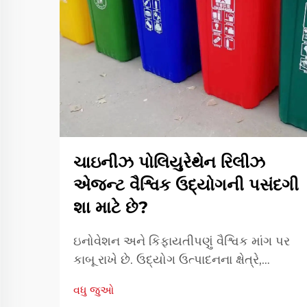
ચાઇનીઝ પોલિયુરેથેન રિલીઝ
એજન્ટ વૈશ્વિક ઉદ્યોગની પસંદગી
શા માટે છે?
ઇનોવેશન અને કિફાયતીપણું વૈશ્વિક માંગ પર
કાબૂ રાખે છે. ઉદ્યોગ ઉત્પાદનના ક્ષેત્રે,
કાર્યક્ષમતા અને ચોકસાઈ એ સતત ઉત્પાદન
વધુ જુઓ
ગુણવત્તા સુનિશ્ચિત કરવા માટેના મુખ્ય તત્વો છે.