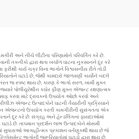
મગીરી અને નીચે લીટીના પરિણામોને પરિવર્તિત કરે છે.
ી તકનીકો દ્વારા થતા ખર્ચાળ ઘાટના નુકસાનને દૂર કરે
તા ફરીથી કાર્ય ચક્ર વિના ભાગોને વિશ્વસનીય રીતે તોડી
િયાતોને ઘટાડે છે, જેથી કામદારો જાળવણી કાર્યોને બદલે
તરત જ સ્પષ્ટ થાય છે, કારણ કે ભાગો સરળ, ખામી મુક્ત
 છે જ્યારે પોલીયુરેથીન કઠોર ફીણ મુક્ત એજન્ટ રક્ષણાત્મક
ઘાટ સાફ કરવા માટે દ્રાવકનો ઉપયોગ ઓછો કરવો અને
ય રીલીઝ એજન્ટ ઉત્પાદકોને ઘાટની તૈયારીની પ્રક્રિયાને
ફીણ મુક્ત એજન્ટનો ઉપયોગ કરતી કામગીરીની સુસંગતતા એક
ે દૂર કરે છે. સંગ્રહ અને હેન્ડલિંગના ફાયદાઓમાં
ઘટાડે છે. તાપમાન પ્રદર્શન લાભ ઉત્પાદકોને મોસમી
ણમાં સુધારાઓ આગાહીત્મક પ્રકાશન વર્તણૂકથી થાય છે જે
્લેસમેન્ટ ભાગોની જરૂરિયાતોમાં ઘટાડો દ્વારા થાય છે.