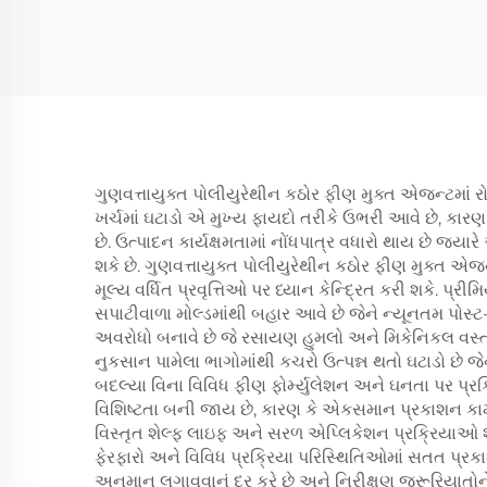
ગુણવત્તાયુક્ત પોલીયુરેથીન કઠોર ફીણ મુક્ત એજન્ટમાં ર
ખર્ચમાં ઘટાડો એ મુખ્ય ફાયદો તરીકે ઉભરી આવે છે, કા
છે. ઉત્પાદન કાર્યક્ષમતામાં નોંધપાત્ર વધારો થાય છે જ્
શકે છે. ગુણવત્તાયુક્ત પોલીયુરેથીન કઠોર ફીણ મુક્ત એજ
મૂલ્ય વર્ધિત પ્રવૃત્તિઓ પર ધ્યાન કેન્દ્રિત કરી શકે.
સપાટીવાળા મોલ્ડમાંથી બહાર આવે છે જેને ન્યૂનતમ પોસ્ટ-પ
અવરોધો બનાવે છે જે રસાયણ હુમલો અને મિકેનિકલ વસ્ત્ર
નુકસાન પામેલા ભાગોમાંથી કચરો ઉત્પન્ન થતો ઘટાડો છે જ
બદલ્યા વિના વિવિધ ફીણ ફોર્મ્યુલેશન અને ઘનતા પર પ્ર
વિશિષ્ટતા બની જાય છે, કારણ કે એકસમાન પ્રકાશન કામ
વિસ્તૃત શેલ્ફ લાઇફ અને સરળ એપ્લિકેશન પ્રક્રિયાઓ શા
ફેરફારો અને વિવિધ પ્રક્રિયા પરિસ્થિતિઓમાં સતત પ્રક
અનુમાન લગાવવાનું દૂર કરે છે અને નિરીક્ષણ જરૂરિયાતોને