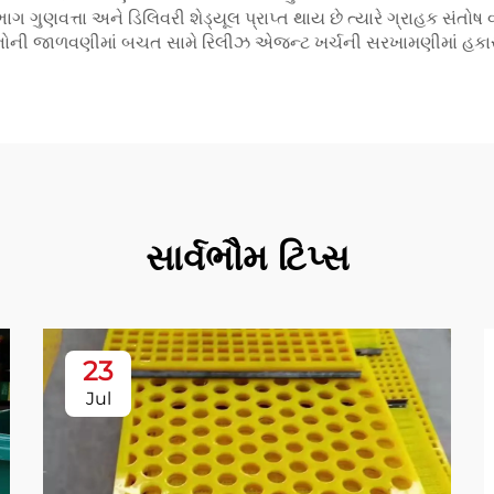
ાગ ગુણવત્તા અને ડિલિવરી શેડ્યૂલ પ્રાપ્ત થાય છે ત્યારે ગ્રાહક સ
ોની જાળવણીમાં બચત સામે રિલીઝ એજન્ટ ખર્ચની સરખામણીમાં હકારાત્
સાર્વભૌમ ટિપ્સ
23
Jul