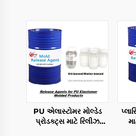
PU એલાસ્ટોમર મોલ્ડેડ
પ્લાસ
પ્રોડક્ટ્સ માટે રિલીઝ
મા
એજન્ટ્સ