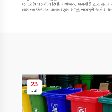
જ્યારે વિશ્વસનીય રિલીઝ એજન્ટ કામગીરી દ્વારા સતત ભ
સામાન્ય ઉત્પાદન વાતાવરણમાં મજૂર, સામગ્રી અને સાધન
23
Jul