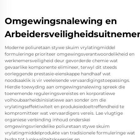
Omgewingsnalewing en
Arbeidersveiligheidsuitneme
Moderne poliuretaan stywe skuim vrylatingmiddel
formuleringe prioriteer omgewingsverantwoordelikheid en
werknemersveiligheid deur gevorderde chemie wat
gevaarlike komponente elimineer, terwyl dit steeds
oorleggende prestasie-eienskappe handhaaf wat
noodsaaklik is vir veeleisende vervaardigingstoepassings.
Hierdie toewyding aan omgewingsnalewing spreek die
toenemende reguleringsvereistes en korporatiewe
volhoubaarheidsinisiatiewe aan sonder om die
vrylatingseffektiwiteit en produksiedoeltreffendheid te
kompromitteer wat vervaardigers vereis. Lae vlugtige
organiese verbinding inhoud onderskei
omgewingsvriendelike poliuretaan stywe skuim
vrylatingmiddelprodukte van tradisionele formuleringe wat
bydra tot lugkwaliteitskwessies en