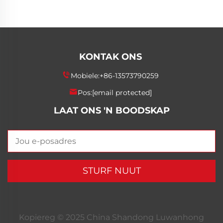
KONTAK ONS
Mobiele:
+86-13573790259
Pos:
[email protected]
LAAT ONS 'N BOODSKAP
STURF NUUT
Kopiereg © 2025 China Shandong Luwanhong