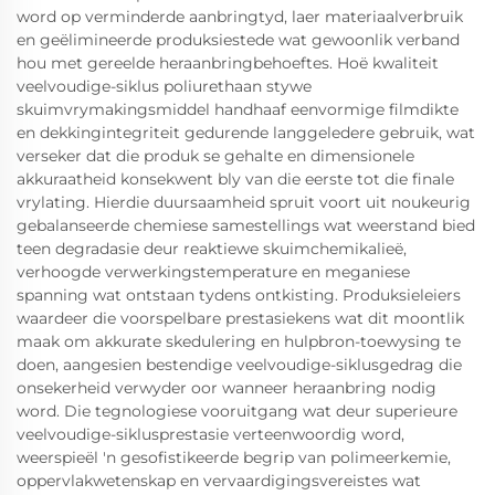
word op verminderde aanbringtyd, laer materiaalverbruik
en geëlimineerde produksiestede wat gewoonlik verband
hou met gereelde heraanbringbehoeftes. Hoë kwaliteit
veelvoudige-siklus poliurethaan stywe
skuimvrymakingsmiddel handhaaf eenvormige filmdikte
en dekkingintegriteit gedurende langgeledere gebruik, wat
verseker dat die produk se gehalte en dimensionele
akkuraatheid konsekwent bly van die eerste tot die finale
vrylating. Hierdie duursaamheid spruit voort uit noukeurig
gebalanseerde chemiese samestellings wat weerstand bied
teen degradasie deur reaktiewe skuimchemikalieë,
verhoogde verwerkingstemperature en meganiese
spanning wat ontstaan tydens ontkisting. Produksieleiers
waardeer die voorspelbare prestasiekens wat dit moontlik
maak om akkurate skedulering en hulpbron-toewysing te
doen, aangesien bestendige veelvoudige-siklusgedrag die
onsekerheid verwyder oor wanneer heraanbring nodig
word. Die tegnologiese vooruitgang wat deur superieure
veelvoudige-siklusprestasie verteenwoordig word,
weerspieël 'n gesofistikeerde begrip van polimeerkemie,
oppervlakwetenskap en vervaardigingsvereistes wat