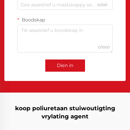
0/200
Boodskap
0/1000
Dien in
koop poliuretaan stuiwoutigting
vrylating agent