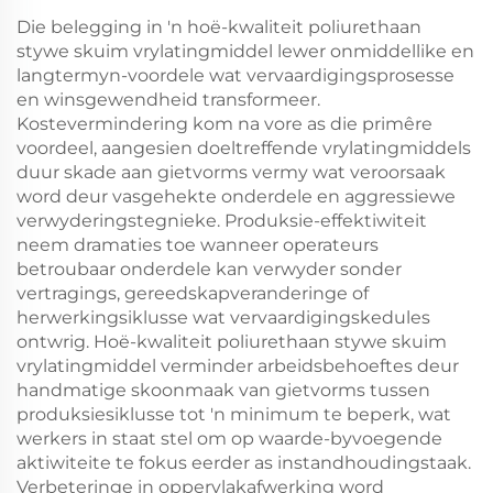
Die belegging in 'n hoë-kwaliteit poliurethaan
stywe skuim vrylatingmiddel lewer onmiddellike en
langtermyn-voordele wat vervaardigingsprosesse
en winsgewendheid transformeer.
Kostevermindering kom na vore as die primêre
voordeel, aangesien doeltreffende vrylatingmiddels
duur skade aan gietvorms vermy wat veroorsaak
word deur vasgehekte onderdele en aggressiewe
verwyderingstegnieke. Produksie-effektiwiteit
neem dramaties toe wanneer operateurs
betroubaar onderdele kan verwyder sonder
vertragings, gereedskapveranderinge of
herwerkingsiklusse wat vervaardigingskedules
ontwrig. Hoë-kwaliteit poliurethaan stywe skuim
vrylatingmiddel verminder arbeidsbehoeftes deur
handmatige skoonmaak van gietvorms tussen
produksiesiklusse tot 'n minimum te beperk, wat
werkers in staat stel om op waarde-byvoegende
aktiwiteite te fokus eerder as instandhoudingstaak.
Verbeteringe in oppervlakafwerking word