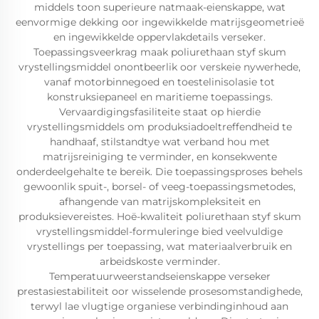
middels toon superieure natmaak-eienskappe, wat
eenvormige dekking oor ingewikkelde matrijsgeometrieë
en ingewikkelde oppervlakdetails verseker.
Toepassingsveerkrag maak poliurethaan styf skum
vrystellingsmiddel onontbeerlik oor verskeie nywerhede,
vanaf motorbinnegoed en toestelinisolasie tot
konstruksiepaneel en maritieme toepassings.
Vervaardigingsfasiliteite staat op hierdie
vrystellingsmiddels om produksiadoeltreffendheid te
handhaaf, stilstandtye wat verband hou met
matrijsreiniging te verminder, en konsekwente
onderdeelgehalte te bereik. Die toepassingsproses behels
gewoonlik spuit-, borsel- of veeg-toepassingsmetodes,
afhangende van matrijskompleksiteit en
produksievereistes. Hoë-kwaliteit poliurethaan styf skum
vrystellingsmiddel-formuleringe bied veelvuldige
vrystellings per toepassing, wat materiaalverbruik en
arbeidskoste verminder.
Temperatuurweerstandseienskappe verseker
prestasiestabiliteit oor wisselende prosesomstandighede,
terwyl lae vlugtige organiese verbindinginhoud aan