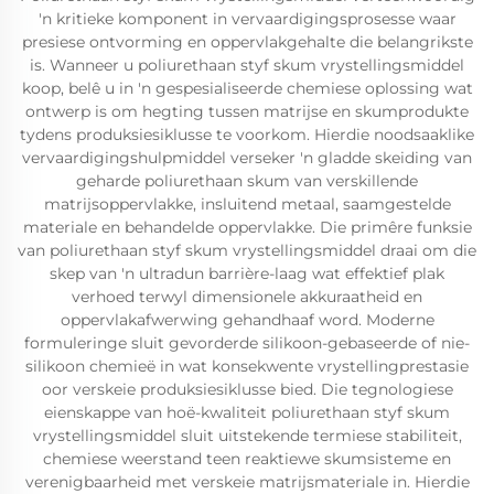
'n kritieke komponent in vervaardigingsprosesse waar
presiese ontvorming en oppervlakgehalte die belangrikste
is. Wanneer u poliurethaan styf skum vrystellingsmiddel
koop, belê u in 'n gespesialiseerde chemiese oplossing wat
ontwerp is om hegting tussen matrijse en skumprodukte
tydens produksiesiklusse te voorkom. Hierdie noodsaaklike
vervaardigingshulpmiddel verseker 'n gladde skeiding van
geharde poliurethaan skum van verskillende
matrijsoppervlakke, insluitend metaal, saamgestelde
materiale en behandelde oppervlakke. Die primêre funksie
van poliurethaan styf skum vrystellingsmiddel draai om die
skep van 'n ultradun barrière-laag wat effektief plak
verhoed terwyl dimensionele akkuraatheid en
oppervlakafwerwing gehandhaaf word. Moderne
formuleringe sluit gevorderde silikoon-gebaseerde of nie-
silikoon chemieë in wat konsekwente vrystellingprestasie
oor verskeie produksiesiklusse bied. Die tegnologiese
eienskappe van hoë-kwaliteit poliurethaan styf skum
vrystellingsmiddel sluit uitstekende termiese stabiliteit,
chemiese weerstand teen reaktiewe skumsisteme en
verenigbaarheid met verskeie matrijsmateriale in. Hierdie