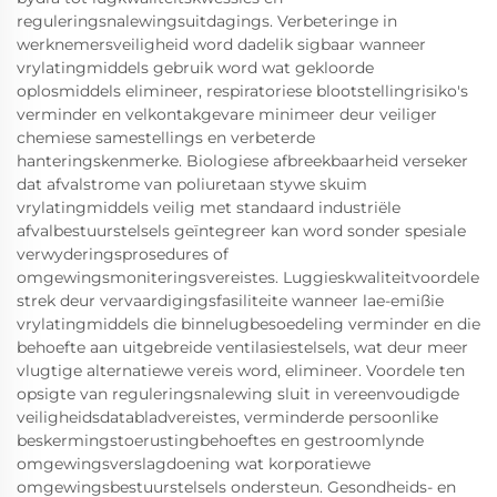
reguleringsnalewingsuitdagings. Verbeteringe in
werknemersveiligheid word dadelik sigbaar wanneer
vrylatingmiddels gebruik word wat gekloorde
oplosmiddels elimineer, respiratoriese blootstellingrisiko's
verminder en velkontakgevare minimeer deur veiliger
chemiese samestellings en verbeterde
hanteringskenmerke. Biologiese afbreekbaarheid verseker
dat afvalstrome van poliuretaan stywe skuim
vrylatingmiddels veilig met standaard industriële
afvalbestuurstelsels geïntegreer kan word sonder spesiale
verwyderingsprosedures of
omgewingsmoniteringsvereistes. Luggieskwaliteitvoordele
strek deur vervaardigingsfasiliteite wanneer lae-emißie
vrylatingmiddels die binnelugbesoedeling verminder en die
behoefte aan uitgebreide ventilasiestelsels, wat deur meer
vlugtige alternatiewe vereis word, elimineer. Voordele ten
opsigte van reguleringsnalewing sluit in vereenvoudigde
veiligheidsdatabladvereistes, verminderde persoonlike
beskermingstoerustingbehoeftes en gestroomlynde
omgewingsverslagdoening wat korporatiewe
omgewingsbestuurstelsels ondersteun. Gesondheids- en