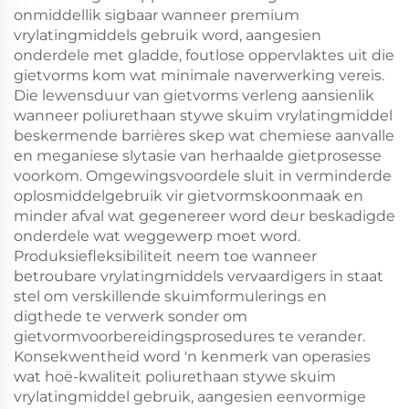
onmiddellik sigbaar wanneer premium
vrylatingmiddels gebruik word, aangesien
onderdele met gladde, foutlose oppervlaktes uit die
gietvorms kom wat minimale naverwerking vereis.
Die lewensduur van gietvorms verleng aansienlik
wanneer poliurethaan stywe skuim vrylatingmiddel
beskermende barrières skep wat chemiese aanvalle
en meganiese slytasie van herhaalde gietprosesse
voorkom. Omgewingsvoordele sluit in verminderde
oplosmiddelgebruik vir gietvormskoonmaak en
minder afval wat gegenereer word deur beskadigde
onderdele wat weggewerp moet word.
Produksiefleksibiliteit neem toe wanneer
betroubare vrylatingmiddels vervaardigers in staat
stel om verskillende skuimformulerings en
digthede te verwerk sonder om
gietvormvoorbereidingsprosedures te verander.
Konsekwentheid word 'n kenmerk van operasies
wat hoë-kwaliteit poliurethaan stywe skuim
vrylatingmiddel gebruik, aangesien eenvormige