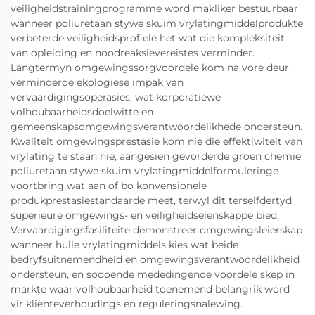
veiligheidstrainingprogramme word makliker bestuurbaar
wanneer poliuretaan stywe skuim vrylatingmiddelprodukte
verbeterde veiligheidsprofiele het wat die kompleksiteit
van opleiding en noodreaksievereistes verminder.
Langtermyn omgewingssorgvoordele kom na vore deur
verminderde ekologiese impak van
vervaardigingsoperasies, wat korporatiewe
volhoubaarheidsdoelwitte en
gemeenskapsomgewingsverantwoordelikhede ondersteun.
Kwaliteit omgewingsprestasie kom nie die effektiwiteit van
vrylating te staan nie, aangesien gevorderde groen chemie
poliuretaan stywe skuim vrylatingmiddelformuleringe
voortbring wat aan of bo konvensionele
produkprestasiestandaarde meet, terwyl dit terselfdertyd
superieure omgewings- en veiligheidseienskappe bied.
Vervaardigingsfasiliteite demonstreer omgewingsleierskap
wanneer hulle vrylatingmiddels kies wat beide
bedryfsuitnemendheid en omgewingsverantwoordelikheid
ondersteun, en sodoende mededingende voordele skep in
markte waar volhoubaarheid toenemend belangrik word
vir kliënteverhoudings en reguleringsnalewing.