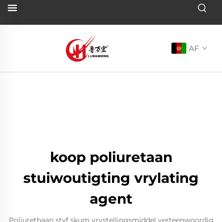
AF
koop poliuretaan
stuiwoutigting vrylating
agent
Poliurethaan styf skum vrystellingsmiddel verteenwoordig