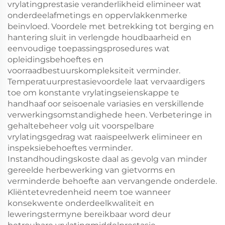
vrylatingprestasie veranderlikheid elimineer wat
onderdeelafmetings en oppervlakkenmerke
beïnvloed. Voordele met betrekking tot berging en
hantering sluit in verlengde houdbaarheid en
eenvoudige toepassingsprosedures wat
opleidingsbehoeftes en
voorraadbestuurskompleksiteit verminder.
Temperatuurprestasievoordele laat vervaardigers
toe om konstante vrylatingseienskappe te
handhaaf oor seisoenale variasies en verskillende
verwerkingsomstandighede heen. Verbeteringe in
gehaltebeheer volg uit voorspelbare
vrylatingsgedrag wat raaispeelwerk elimineer en
inspeksiebehoeftes verminder.
Instandhoudingskoste daal as gevolg van minder
gereelde herbewerking van gietvorms en
verminderde behoefte aan vervangende onderdele.
Kliëntetevredenheid neem toe wanneer
konsekwente onderdeelkwaliteit en
leweringstermyne bereikbaar word deur