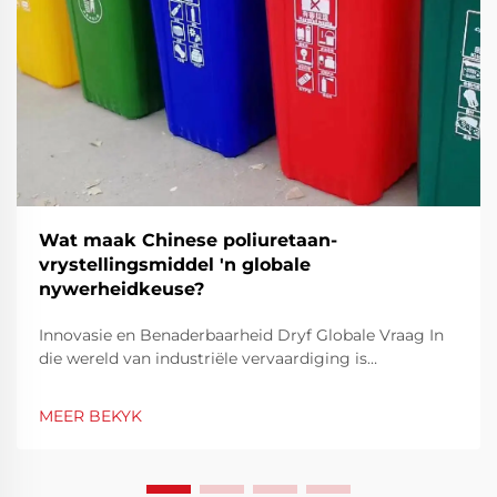
Wat maak Chinese poliuretaan-
vrystellingsmiddel 'n globale
nywerheidkeuse?
Innovasie en Benaderbaarheid Dryf Globale Vraag In
die wereld van industriële vervaardiging is
doeltreffendheid en presisie sleutelelemente om 'n
konstante produkkwaliteit te verseker. Die Chinees
MEER BEKYK
Poliuretaan Vrystelingsmiddel het na vore getree as
'n sleuteloplossing t...