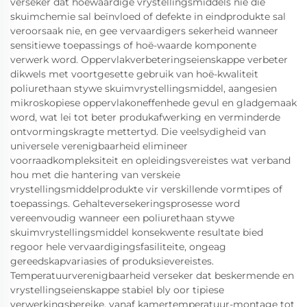
verseker dat hoëwaardige vrystellingsmiddels nie die
skuimchemie sal beïnvloed of defekte in eindprodukte sal
veroorsaak nie, en gee vervaardigers sekerheid wanneer
sensitiewe toepassings of hoë-waarde komponente
verwerk word. Oppervlakverbeteringseienskappe verbeter
dikwels met voortgesette gebruik van hoë-kwaliteit
poliurethaan stywe skuimvrystellingsmiddel, aangesien
mikroskopiese oppervlakoneffenhede gevul en gladgemaak
word, wat lei tot beter produkafwerking en verminderde
ontvormingskragte mettertyd. Die veelsydigheid van
universele verenigbaarheid elimineer
voorraadkompleksiteit en opleidingsvereistes wat verband
hou met die hantering van verskeie
vrystellingsmiddelprodukte vir verskillende vormtipes of
toepassings. Gehalteversekeringsprosesse word
vereenvoudig wanneer een poliurethaan stywe
skuimvrystellingsmiddel konsekwente resultate bied
regoor hele vervaardigingsfasiliteite, ongeag
gereedskapvariasies of produksievereistes.
Temperatuurverenigbaarheid verseker dat beskermende en
vrystellingseienskappe stabiel bly oor tipiese
verwerkingsbereike, vanaf kamertemperatuur-montage tot