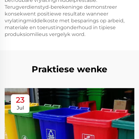
betroubare vrylatingmiddelprestasie.
Terugverdienstyd-berekeninge demonstreer
konsekwent positiewe resultate wanneer
vrylatingmiddelkoste met besparings op arbeid,
materiale en toerustingonderhoud in tipiese
produksiomilieus vergelyk word.
Praktiese wenke
23
Jul