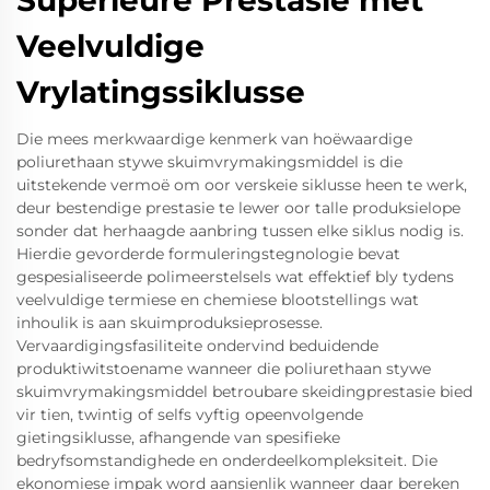
Superieure Prestasie met
Veelvuldige
Vrylatingssiklusse
Die mees merkwaardige kenmerk van hoëwaardige
poliurethaan stywe skuimvrymakingsmiddel is die
uitstekende vermoë om oor verskeie siklusse heen te werk,
deur bestendige prestasie te lewer oor talle produksielope
sonder dat herhaagde aanbring tussen elke siklus nodig is.
Hierdie gevorderde formuleringstegnologie bevat
gespesialiseerde polimeerstelsels wat effektief bly tydens
veelvuldige termiese en chemiese blootstellings wat
inhoulik is aan skuimproduksieprosesse.
Vervaardigingsfasiliteite ondervind beduidende
produktiwitstoename wanneer die poliurethaan stywe
skuimvrymakingsmiddel betroubare skeidingprestasie bied
vir tien, twintig of selfs vyftig opeenvolgende
gietingsiklusse, afhangende van spesifieke
bedryfsomstandighede en onderdeelkompleksiteit. Die
ekonomiese impak word aansienlik wanneer daar bereken