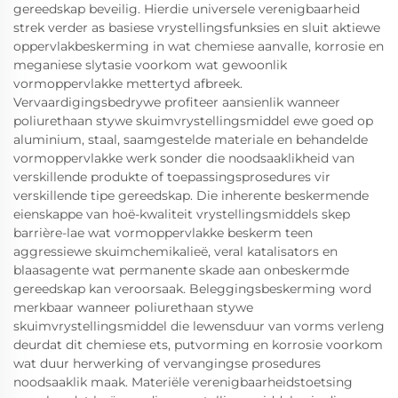
gereedskap beveilig. Hierdie universele verenigbaarheid
strek verder as basiese vrystellingsfunksies en sluit aktiewe
oppervlakbeskerming in wat chemiese aanvalle, korrosie en
meganiese slytasie voorkom wat gewoonlik
vormoppervlakke mettertyd afbreek.
Vervaardigingsbedrywe profiteer aansienlik wanneer
poliurethaan stywe skuimvrystellingsmiddel ewe goed op
aluminium, staal, saamgestelde materiale en behandelde
vormoppervlakke werk sonder die noodsaaklikheid van
verskillende produkte of toepassingsprosedures vir
verskillende tipe gereedskap. Die inherente beskermende
eienskappe van hoë-kwaliteit vrystellingsmiddels skep
barrière-lae wat vormoppervlakke beskerm teen
aggressiewe skuimchemikalieë, veral katalisators en
blaasagente wat permanente skade aan onbeskermde
gereedskap kan veroorsaak. Beleggingsbeskerming word
merkbaar wanneer poliurethaan stywe
skuimvrystellingsmiddel die lewensduur van vorms verleng
deurdat dit chemiese ets, putvorming en korrosie voorkom
wat duur herwerking of vervangingse prosedures
noodsaaklik maak. Materiële verenigbaarheidstoetsing