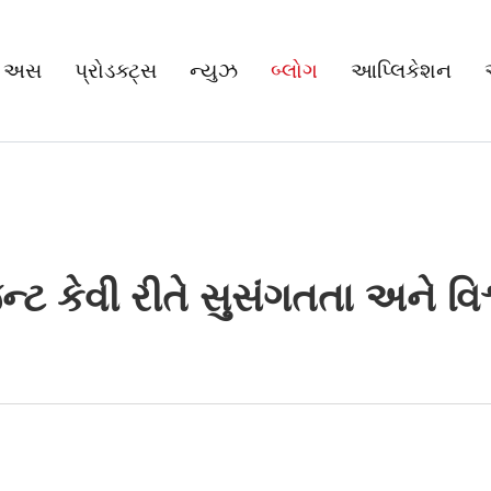
 અસ
પ્રોડક્ટ્સ
ન્યુઝ
બ્લોગ
આપ્લિકેશન
 કેવી રીતે સુસંગતતા અને વિશ્