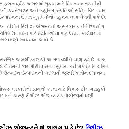
 સફળતાપૂર્વક અમલમાં મૂકવા માટે વિગતવાર તકનીકી
 પેટર્ન, કવરેજ દર અને ક્યુરિંગ સ્થિતિઓ સહિત વિગતવાર
ત્પાદનના ઉન્નત ગુણધર્મોનો મહત્તમ લાભ મેળવી શકે છે.
્પાદન ટીમોને રિલીઝ એજન્ટનો અસરકારક રીતે ઉપયોગ
વિવિધ ઉત્પાદન પરિસ્થિતિઓમાં પણ ઉત્તમ કાર્યક્ષમતા
 ભલામણો આપવામાં આવે છે.
પ્રારંભિક અમલીકરણથી આગળ વધીને ચાલુ રહે છે. ચાલુ
કો તેમની કામગીરીમાં સતત સુધારો કરી શકે છે. નિયમિત
છે કે ઉત્પાદન ઉત્પાદનની બદલાતી જરૂરિયાતોને ધ્યાનમાં
ક્કસ પડકારોનો સામનો કરવા માટે વિકાસ ટીમ ગ્રાહકો
િગમને કારણે રીલીઝ એજન્ટ ટેકનોલોજીમાં ઘણી
લીઝ એજન્ટને શું અલગ પાડે છે?
રિલીઝ