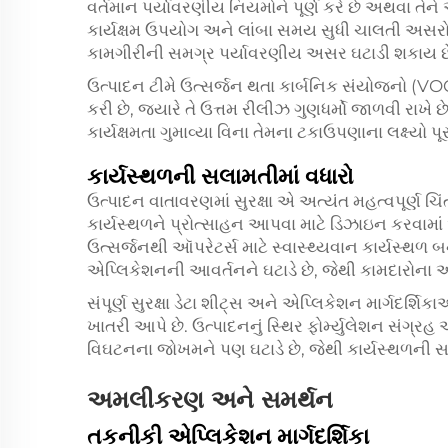
વર્તમાન પર્યાવરણીય નિયમોને પૂર્ણ કરે છે અથવા તેને ઓળં
કાર્યક્ષમ ઉપયોગ અને લાંબા સમય સુધી ચાલતી અસરો
કામગીરીની સમગ્ર પર્યાવરણીય અસર ઘટાડી શકાય છ
ઉત્પાદન ટીમે ઉત્સર્જન થતા કાર્બનિક સંયોજનો (VO
કરી છે, જ્યારે તે ઉત્તમ રીલીઝ ગુણધર્મો જાળવી રા
કાર્યક્ષમતા ગુમાવ્યા વિના તેમના ટકાઉપણાના લક્ષ્યો પૂ
કાર્યસ્થળની સલામતીમાં વધારો
ઉત્પાદન વાતાવરણમાં સુરક્ષા એ અત્યંત મહત્વપૂર્ણ ચિ
કાર્યસ્થળને પ્રોત્સાહન આપવા માટે ડિઝાઇન કરવામાં આ
ઉત્સર્જનથી ઑપરેટર્સ માટે સ્વાસ્થ્યવાન કાર્યસ્થળ બને 
એપ્લિકેશનની આવર્તનને ઘટાડે છે, જેથી કામદારોન
સંપૂર્ણ સુરક્ષા ડેટા શીટ્સ અને એપ્લિકેશન માર્ગદર
ખાતરી આપે છે. ઉત્પાદનનું સ્થિર ફોર્મ્યુલેશન સં
વિઘટનના જોખમને પણ ઘટાડે છે, જેથી કાર્યસ્થળની સમ
અમલીકરણ અને સમર્થન
તકનીકી એપ્લિકેશન માર્ગદર્શિકા