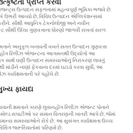
્કૃષ્ટતા પ્રાપ્ત કરવી
જન્ટ્સ
ઉત્પાદન સફળતામાં મહત્વપૂર્ણ ભૂમિકા ભજવે છે.
ે ઉભરી આવ્યો છે, વિવિધ ઉત્પાદન એપ્લિકેશન્સમાં
 કરીને. સૌથી આધુનિક ટેકનોલોજી અને નવીન
્ટ સૌથી ઊંચા ગુણવત્તાના ધોરણો જાળવી રાખતાં સરળ
્ષમતાને અનુકૂળ બનાવતી વખતે સતત ઉત્પાદન ગુણવત્તા
ુવાનહોંગ રિલીઝ એજન્ટના આગમનથી ઉદ્યોગો આ
ે એક સાથે ઘણી ઉત્પાદન સમસ્યાઓનું નિરાકરણ લાવતું
ી માંડીને નાણાં ફેંકવાના દરમાં ઘટાડો કરવા સુધી, આ
ાર્યક્ષમતાની પરે પહોંચે છે.
ુખ્ય ફાયદા
વવાની ક્ષમતાને કારણે લુવાનહોંગ રિલીઝ એજન્ટ પોતાને
મોલ્ડ સપાટીઓ પર સમાન વિતરણની ખાતરી આપે છે, જેમાં
ાન્ય સમસ્યાઓને રોકે છે. આ સુસંગત કાર્યક્ષમતા ઉચ્ચ
ેસિંગ જરૂરિયાતોમાં પરિણમે છે.