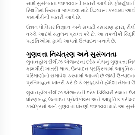
સાથે સુસંગતતા જાળવવાની ખાતરી આપે છે. ફોર્મ્યુ
સ્થિતિમાં સ્થિરતા જાળવવા માટે ડિઝાઇન કરવામાં આવ
કામગીરીની ખાતરી આપે છે.
ઉન્નત પોલિમર વિજ્ઞાન અને સપાટી રસાયણ દ્વારા
વચ્ચે આદર્શ સંતુલન પ્રાપ્ત કરે છે. આ તકનીકી સિ
પદ્ધતિઓમાં ફાળો આપતો ઉત્પાદન બનાવે છે.
ગુણવત્તા નિયંત્રણ અને સુસંગતતા
લુવાનહોંગ રીલીઝ એજન્ટના દરેક બેચનું ગુણવત્તા નિ
કામગીરી ખાતરી થાય. ઉત્પાદન પ્રક્રિયામાં આધુનિક 
પરિમાણોનો સમાવેશ કરવામાં આવ્યો છે જેથી ઉત્પાદ
પ્રતિબદ્ધતા ખાતરી કરે છે કે ગ્રાહકોને હંમેશા તેમના
લુવાનહોંગ રીલીઝ એજન્ટની દરેક ડિલિવરી સમાન ઉચ્ચ
ધોરણબદ્ધ ઉત્પાદન પ્રોટોકોલ્સ અને આધુનિક પરીક્
કાર્યક્રમો અને ગુણવત્તા ધોરણો જાળવવા માટે આ સુસંગ