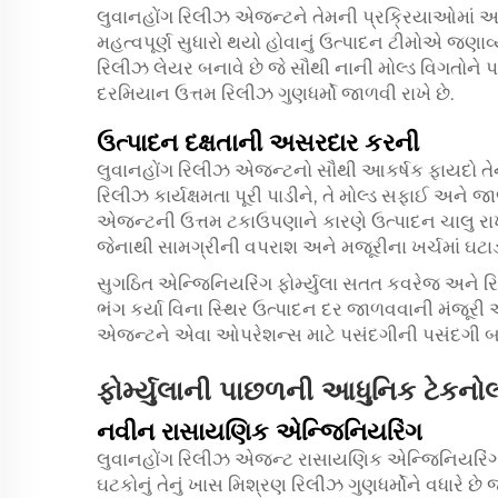
લુવાનહોંગ રિલીઝ એજન્ટને તેમની પ્રક્રિયાઓમાં અમલ
મહત્વપૂર્ણ સુધારો થયો હોવાનું ઉત્પાદન ટીમોએ જણાવ
રિલીઝ લેયર બનાવે છે જે સૌથી નાની મોલ્ડ વિગતોને પ
દરમિયાન ઉત્તમ રિલીઝ ગુણધર્મો જાળવી રાખે છે.
ઉત્પાદન દક્ષતાની અસરદાર કરની
લુવાનહોંગ રિલીઝ એજન્ટનો સૌથી આકર્ષક ફાયદો તેન
રિલીઝ કાર્યક્ષમતા પૂરી પાડીને, તે મોલ્ડ સફાઈ અને
એજન્ટની ઉત્તમ ટકાઉપણાને કારણે ઉત્પાદન ચાલુ ર
જેનાથી સામગ્રીની વપરાશ અને મજૂરીના ખર્ચમાં ઘટાડ
સુગઠિત એન્જિનિયરિંગ ફોર્મ્યુલા સતત કવરેજ અને રિલ
ભંગ કર્યા વિના સ્થિર ઉત્પાદન દર જાળવવાની મંજૂરી 
એજન્ટને એવા ઓપરેશન્સ માટે પસંદગીની પસંદગી બનાવ
ફોર્મ્યુલાની પાછળની આધુનિક ટેકનો
નવીન રાસાયણિક એન્જિનિયરિંગ
લુવાનહોંગ રિલીઝ એજન્ટ રાસાયણિક એન્જિનિયરિંગમાં 
ઘટકોનું તેનું ખાસ મિશ્રણ રિલીઝ ગુણધર્મોને વધારે છે