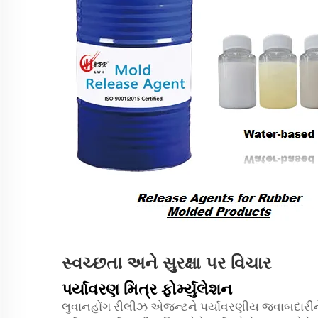
સ્વચ્છતા અને સુરક્ષા પર વિચાર
પર્યાવરણ મિત્ર ફોર્મ્યુલેશન
લુવાનહોંગ રીલીઝ એજન્ટને પર્યાવરણીય જવાબદારીને 