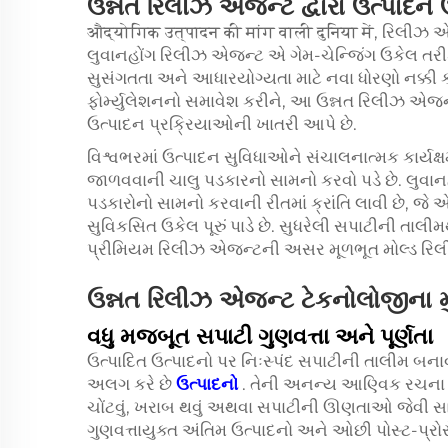
ઉન્નત રિલીઝ એજન્ટ દ્વારા ઉત્પાદન ઉત
औद्योगिक उत्पादन की मांग वाली दुनिया में,
રિલીઝ એ
લુવાનહોંગ રિલીઝ એજન્ટ એ ગેમ-ચેન્જિંગ ઉકેલ તરીક
સુસંગતતા અને આધારયોગ્યતા માટે નવા ધોરણો નક્કી
ફોર્મ્યુલેશનનો સમાવેશ કરીને, આ ઉન્નત રિલીઝ એજન
ઉત્પાદન પ્રક્રિયાઓની ખાતરી આપે છે.
વિશ્વભરમાં ઉત્પાદન સુવિધાઓને સંચાલનાત્મક કાર્યક
જાળવવાની ચાલુ પડકારનો સામનો કરવો પડે છે. લ
પડકારોનો સામનો કરવાની રીતમાં ક્રાંતિ લાવી છે, જ
સુવિકસિત ઉકેલ પૂરું પાડે છે. સુધરેલી સપાટીની તાલીમથ
પ્રીમિયમ રિલીઝ એજન્ટની અસર મૂળભૂત મોલ્ડ રિલીઝ ક
ઉન્નત રિલીઝ એજન્ટ ટેકનોલોજીના મ
વધુ મજબૂત સપાટી ગુણવત્તા અને પૂર્ણતા
ઉત્પાદિત ઉત્પાદનો પર નિઃસ્પંદ સપાટીની તાલીમ બના
અલગ કરે છે
ઉત્પાદનો
. તેની અનન્ય આણ્વિક રચના 
ચોંટવું, ખરાબ થવું અથવા સપાટીની ઊણતાઓ જેવી સામ
ગુણવત્તાયુક્ત અંતિમ ઉત્પાદનો અને ઓછી પોસ્ટ-પ્રોસ