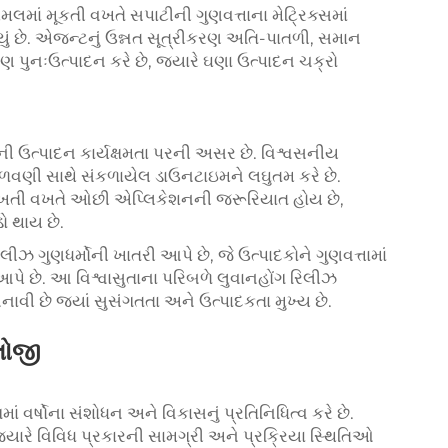
માં મૂકતી વખતે સપાટીની ગુણવત્તાના મેટ્રિક્સમાં
્યું છે. એજન્ટનું ઉન્નત સૂત્રીકરણ અતિ-પાતળી, સમાન
ણ પુનઃઉત્પાદન કરે છે, જ્યારે ઘણા ઉત્પાદન ચક્રો
ી ઉત્પાદન કાર્યક્ષમતા પરની અસર છે. વિશ્વસનીય
 જાળવણી સાથે સંકળાયેલ ડાઉનટાઇમને લઘુતમ કરે છે.
ાખતી વખતે ઓછી એપ્લિકેશનની જરૂરિયાત હોય છે,
ો થાય છે.
ીઝ ગુણધર્મોની ખાતરી આપે છે, જે ઉત્પાદકોને ગુણવત્તામાં
આપે છે. આ વિશ્વાસુતાના પરિબળે લુવાનહોંગ રિલીઝ
ી છે જ્યાં સુસંગતતા અને ઉત્પાદકતા મુખ્ય છે.
લોજી
વર્ષોના સંશોધન અને વિકાસનું પ્રતિનિધિત્વ કરે છે.
 જ્યારે વિવિધ પ્રકારની સામગ્રી અને પ્રક્રિયા સ્થિતિઓ