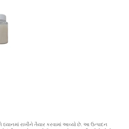
ધ્યાનમાં રાખીને તૈયાર કરવામાં આવ્યો છે. આ ઉત્પાદન