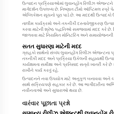
ઉત્પાદન પ્રક્રિયાઓમાં લુવાનહોંગ રિલીઝ એજન્ટને
માર્ગદર્શન ઉપલબ્ધ છે. નિષ્ણાત ટીમો ઑપ્ટિમલ સ્પ્રે
એપ્લિકેશન સૂચનો પૂરા પાડે છે. આ મદદથી ઉત્પાદકો ઉ
તાલીમ કાર્યક્રમો અને તકનીકી દસ્તાવેજીકરણ ઉત
કરવા માટેની શ્રેષ્ઠ પદ્ધતિઓ સમજવામાં મદદ કરે છે. 
જાળવવા માટે નિયમિત મોનિટરિંગ અને સમાયોજનની
સતત સુધારણા માટેની મદદ
ગ્રાહકો સાથેનો સંબંધ લુવાનહોંગ રિલીઝ એજન્ટના 
તકનીકી મદદ અને પ્રક્રિયા ઉકેલની સહાયથી ઉત્પાદ
કાર્યક્ષમતા સમીક્ષા અને પ્રતિસાદ સત્રો ખાતરી કરે 
રાખીને કાર્ય કરતું રહે.
ઉત્પાદનને નવા ઉપયોગ માટે અનુકૂળ બનાવવા અને ચો
સાથે સક્રિયપણે સહકાર કરે છે. આ ભાગીદારીના અભ
નવીનતાઓ અને સુધારાઓ થયા છે.
વારંવાર પૂછાતા પ્રશ્નો
સામાન્ય રીલીઝ એજન્ટથી લુવાનહોંગ રી