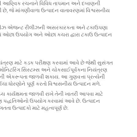
લાની આણ્વિક રચનાને વિવિધ તાપમાન અને દબાણની
ી છે, જે માંગણીવાળા ઉત્પાદન વાતાવરણમાં વિશ્વસનીય
, રીલીઝ એજન્ટ રીલીઝની અસરકારકતા અને ટકાઉપણા
દ્ધિ ઓછા ઉપયોગ અને ઓછા કચરા દ્વારા ટકાઉ ઉત્પાદન
યંત્રણ માટે કડક પરીક્ષણ કરવામાં આવે છે જેથી સુસંગત
મોનિટરિંગ સિસ્ટમ્સ અને ચોકસાઈપૂર્વકના નિયંત્રણ
નની એકરૂપતા જાળવી શકાય. આ ગુણવત્તા પ્રત્યેની
 ઊંચા ધોરણોને પૂર્ણ કરતો વિશ્વસનીય ઉત્પાદન મળે.
 કાર્યક્ષમતા જાળવી રાખે તેની ખાતરી આપવા માટે
ષણ પદ્ધતિઓનો ઉપયોગ કરવામાં આવે છે. ઉત્પાદન
તતા ઉત્પાદકો માટે મહત્વપૂર્ણ છે.