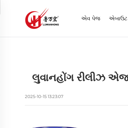
એવ પેજ
એબાઉટ
લુવાનહોંગ રીલીઝ એજન્ટ
2025-10-15 13:23:07