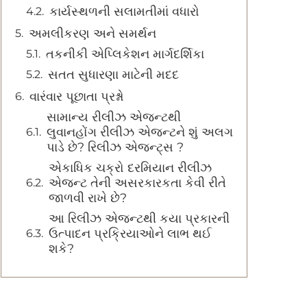
કાર્યસ્થળની સલામતીમાં વધારો
અમલીકરણ અને સમર્થન
તકનીકી એપ્લિકેશન માર્ગદર્શિકા
સતત સુધારણા માટેની મદદ
વારંવાર પૂછાતા પ્રશ્નો
સામાન્ય રીલીઝ એજન્ટથી
લુવાનહોંગ રીલીઝ એજન્ટને શું અલગ
પાડે છે? રિલીઝ એજન્ટ્સ ?
એકાધિક ચક્રો દરમિયાન રીલીઝ
એજન્ટ તેની અસરકારકતા કેવી રીતે
જાળવી રાખે છે?
આ રિલીઝ એજન્ટથી કયા પ્રકારની
ઉત્પાદન પ્રક્રિયાઓને લાભ થઈ
શકે?