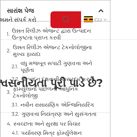
સારાંશ પેજ
અમને સંપર્ક કરો
GU
ઉન્નત રિલીઝ એજન્ટ દ્વારા ઉત્પાદન
ઉત્કૃષ્ટતા પ્રાપ્ત કરવી
ઉન્નત રિલીઝ એજન્ટ ટેકનોલોજીના
મુખ્ય ફાયદા
વધુ મજબૂત સપાટી ગુણવત્તા અને
પૂર્ણતા
ઉત્પાદન દક્ષતાની અસરદાર કરની
વસનીયતા પૂરી પાડે છે?
ફોર્મ્યુલાની પાછળની આધુનિક
ટેકનોલોજી
નવીન રાસાયણિક એન્જિનિયરિંગ
ગુણવત્તા નિયંત્રણ અને સુસંગતતા
સ્વચ્છતા અને સુરક્ષા પર વિચાર
પર્યાવરણ મિત્ર ફોર્મ્યુલેશન