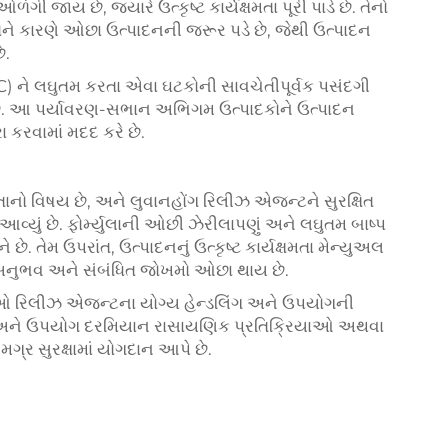
ગી જાય છે, જ્યારે ઉત્કૃષ્ટ કાર્યક્ષમતા પૂરી પાડે છે. તેનો
ને કારણે ઓછા ઉત્પાદનની જરૂર પડે છે, જેથી ઉત્પાદન
ે.
C) ને લઘુતમ કરતા એવા ઘટકોની સાવચેતીપૂર્વક પસંદગી
ખે છે. આ પર્યાવરણ-સભાન અભિગમ ઉત્પાદકોને ઉત્પાદન
રા કરવામાં મદદ કરે છે.
ંતાનો વિષય છે, અને લુવાનહોંગ રિલીઝ એજન્ટને સુરક્ષિત
વ્યું છે. ફોર્મ્યુલાની ઓછી ઝેરીલાપણું અને લઘુતમ બાષ્પ
છે. તેમ ઉપરાંત, ઉત્પાદનનું ઉત્કૃષ્ટ કાર્યક્ષમતા મેન્યુઅલ
ા અનુભવ અને સંબંધિત જોખમો ઓછા થાય છે.
્શિકાઓ રિલીઝ એજન્ટના યોગ્ય હેન્ડલિંગ અને ઉપયોગની
ગ્રહ અને ઉપયોગ દરમિયાન રાસાયણિક પ્રતિક્રિયાઓ અથવા
ગ્ર સુરક્ષામાં યોગદાન આપે છે.