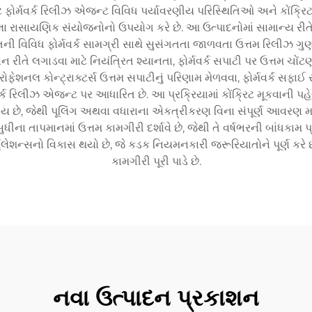
 ફોર્મવર્ક રિલીઝ એજન્ટ વિવિધ પર્યાવરણીય પરિસ્થિતિઓ અને કોંક્રિટ
લા રાસાયણિક સંયોજનોનો ઉપયોગ કરે છે. આ ઉત્પાદનોમાં સામાન્ય રીતે 
ી વિવિધ ફોર્મવર્ક સામગ્રી સાથે સુસંગતતા જાળવતા ઉત્તમ રિલીઝ ગુણધર્
લગાડવા માટે નિયંત્રિત શ્યાનતા, ફોર્મવર્ક સપાટી પર ઉત્તમ ચોંટણી, કો
શનલ કોન્ટ્રાક્ટર્સ ઉત્તમ સપાટીનું પરિણામ મેળવવા, ફોર્મવર્ક સફાઈ 
મવર્ક રિલીઝ એજન્ટ પર આધારિત છે. આ પ્રક્રિયામાં કોંક્રિટ મૂકવાની પહેલાં
છે, જેથી પૂલિંગ અથવા વધારાના એકત્રીકરણ વિના સંપૂર્ણ આવરણ મળી ર
 તાપમાનમાં ઉત્તમ કામગીરી દર્શાવે છે, જેથી તે વર્ષભરની બાંધકામ પ્ર
્મ્યુલેશન્સનો વિકાસ થયો છે, જે કડક નિયમનકારી જરૂરિયાતોને પૂર્ણ 
કામગીરી પૂરી પાડે છે.
નવા ઉત્પાદન પ્રકાશન