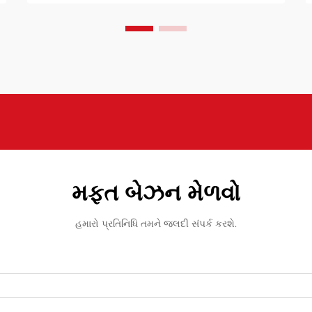
પૈકી, લુવાનહોંગ રિલીઝ એજન્ટ એક ગેમ...
મફત બેઝન મેળવો
હમારો પ્રતિનિધિ તમને જલદી સંપર્ક કરશે.