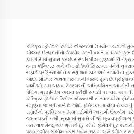
કૉન્ક્રિટ ફોર્મવર્ક રિલીઝ એજન્ટનો ઉપયોગ કરવાનો મુખ્ય 
એજન્ટ ઉત્પાદનોનો ઉપયોગ કરતી વખતે, બાંધકામ ક્રૂ 
કામગીરીમાં સુધારો કરે છે. સરળ રિલીઝ ગુણધર્મો કૉન્ક્ર
વખત કૉન્ક્રિટ અને મોંઘા ફોર્મવર્ક સિસ્ટમ્સ બંનેને નુકસ
સફાઈ પ્રક્રિયાઓને કારણે થતા કાટ અને સપાટીના નુકસાન
ઓછી સારવાર અથવા મરામતની જરૂર હોય છે. પ્રોફેશનલ-ગ્રે
ખામીઓ, ડાઘ અથવા ટેક્સ્ચરની અનિયમિતતાઓ હોતી નથી, જે 
પેચિંગ, ગ્રાઇન્ડિંગ અથવા ફરીથી સપાટી પર કામ કરવાની
કૉન્ક્રિટ ફોર્મવર્ક રિલીઝ એજન્ટથી સારવાર કરેલા ફોર્મ
સંપૂર્ણતા જાળવી રાખે છે, જેથી ફોર્મવર્કમાં થયેલા રોકાણ
સફાઈની પ્રક્રિયા બાંધકામ ટીમોને આગામી ઉપયોગ માટે ફો
જરૂર પડતી નથી. સુરક્ષામાં સુધારો બીજો મહત્વપૂર્ણ લાભ 
ખતરનાક મેન્યુઅલ શ્રમને દૂર કરે છે. ફોર્મવર્ક દૂર ક
પર્યાવરણીય લાભોમાં વ્યર્થ થવાના ઘટાડા અને ઓછા સંસ