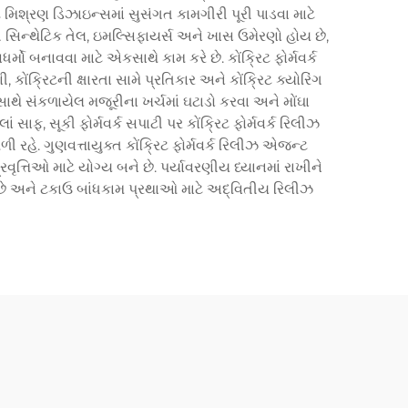
 મિશ્રણ ડિઝાઇન્સમાં સુસંગત કામગીરી પૂરી પાડવા માટે
સિન્થેટિક તેલ, ઇમલ્સિફાયર્સ અને ખાસ ઉમેરણો હોય છે,
મો બનાવવા માટે એકસાથે કામ કરે છે. કોંક્રિટ ફોર્મવર્ક
ંક્રિટની ક્ષારતા સામે પ્રતિકાર અને કોંક્રિટ ક્યોરિંગ
સાથે સંકળાયેલ મજૂરીના ખર્ચમાં ઘટાડો કરવા અને મોંઘા
 સાફ, સૂકી ફોર્મવર્ક સપાટી પર કોંક્રિટ ફોર્મવર્ક રિલીઝ
હે. ગુણવત્તાયુક્ત કોંક્રિટ ફોર્મવર્ક રિલીઝ એજન્ટ
વૃત્તિઓ માટે યોગ્ય બને છે. પર્યાવરણીય ધ્યાનમાં રાખીને
કરે છે અને ટકાઉ બાંધકામ પ્રથાઓ માટે અદ્વિતીય રિલીઝ