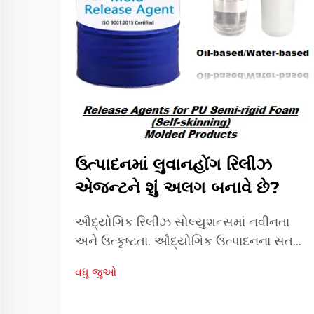
ઉત્પાદનમાં લુવાનહોંગ રિલીઝ
એજન્ટને શું અલગ બનાવે છે?
ઔદ્યોગિક રિલીઝ સોલ્યુશન્સમાં નવીનતા
અને ઉત્કૃષ્ટતા. ઔદ્યોગિક ઉત્પાદનના સતત
વિકસતા પરિદૃશ્યમાં, રિલીઝ એજન્ટ્સની
વધુ જુઓ
પસંદગી ઉત્પાદન કાર્યક્ષમતા અને ઉત્પાદન
ગુણવત્તામાં મહત્વપૂર્ણ ભૂમિકા ભજવે છે.