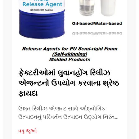
ફેક્ટરીઓમાં લુવાનહોંગ રિલીઝ
એજન્ટનો ઉપયોગ કરવાના શ્રેષ્ઠ
ફાયદા
ઉન્નત રિલીઝ એજન્ટ સાથે ઔદ્યોગિક
ઉત્પાદનનું પરિવર્તન ઉત્પાદન ઉદ્યોગ નિરંતર
ઉત્પાદન કાર્યક્ષમતા અને ઉત્પાદન ગુણવત્તા
વધુ જુઓ
વધારવા માટે નવીન ઉકેલો શોધે છે. આ ઉકેલો