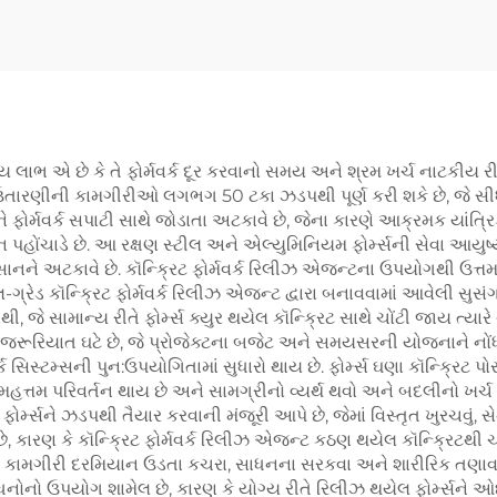
લાભ એ છે કે તે ફોર્મવર્ક દૂર કરવાનો સમય અને શ્રમ ખર્ચ નાટકીય રીતે ઘ
ઉતારણીની કામગીરીઓ લગભગ 50 ટકા ઝડપથી પૂર્ણ કરી શકે છે, જે સીધ
િટને ફોર્મવર્ક સપાટી સાથે જોડાતા અટકાવે છે, જેના કારણે આક્રમક યાં
ાન પહોંચાડે છે. આ રક્ષણ સ્ટીલ અને એલ્યુમિનિયમ ફોર્મ્સની સેવા આયુષ્ય
ને અટકાવે છે. કૉન્ક્રિટ ફોર્મવર્ક રિલીઝ એજન્ટના ઉપયોગથી ઉત્તમ 
ડ કૉન્ક્રિટ ફોર્મવર્ક રિલીઝ એજન્ટ દ્વારા બનાવવામાં આવેલી સુસંગત
સામાન્ય રીતે ફોર્મ્સ ક્યુર થયેલ કૉન્ક્રિટ સાથે ચોંટી જાય ત્યારે થ
 જરૂરિયાત ઘટે છે, જે પ્રોજેક્ટના બજેટ અને સમયસરની યોજનાને નોંધ
વર્ક સિસ્ટમ્સની પુન:ઉપયોગિતામાં સુધારો થાય છે. ફોર્મ્સ ઘણા કૉન્ક
નું મહત્તમ પરિવર્તન થાય છે અને સામગ્રીનો વ્યર્થ થવો અને બદલીનો ખર્ચ
ર્મ્સને ઝડપથી તૈયાર કરવાની મંજૂરી આપે છે, જેમાં વિસ્તૃત ખુરચવું
છે, કારણ કે કૉન્ક્રિટ ફોર્મવર્ક રિલીઝ એજન્ટ કઠણ થયેલ કૉન્ક્રિટથી ચ
રવાની કામગીરી દરમિયાન ઉડતા કચરા, સાધનના સરકવા અને શારીરિક તણાવ
ાધનોનો ઉપયોગ શામેલ છે, કારણ કે યોગ્ય રીતે રિલીઝ થયેલ ફોર્મ્સન