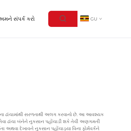
અમને સંપર્ક કરો
GU
 તેમના ઢાંચામાંથી સરળતાથી અલગ કરવાનો છે. આ આવશ્યક
ય તેવા ઢાંચા બંનેને નુકસાન પહોંચાડી શકે તેવી અણગમતી
ર્ણતા અથવા દેખાવને નુકસાન પહોંચાડ્યા વિના ફોર્મવર્કને