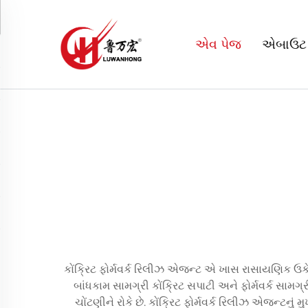
એવ પેજ
એબાઉટ
કોંક્રિટ ફોર્મવર્ક રિલીઝ એજન્ટ એ ખાસ રાસાયણિક ઉક
બાંધકામ સામગ્રી કોંક્રિટ સપાટી અને ફોર્મવર્ક સામગ્
ચોંટણીને રોકે છે. કોંક્રિટ ફોર્મવર્ક રિલીઝ એજન્ટનું 