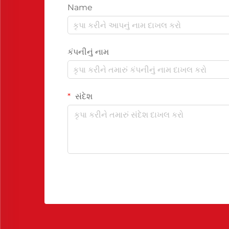
Name
કંપનીનું નામ
સંદેશ