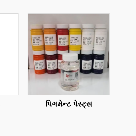
ો
પિગમેન્ટ પેસ્ટ્સ