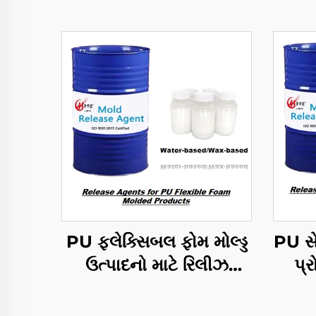
PU ફ્લેક્સિબલ ફોમ મોલ્ડ્ડ
PU સે
ઉત્પાદનો માટે રિલીઝ
પ્ર
એજન્ટ્સ