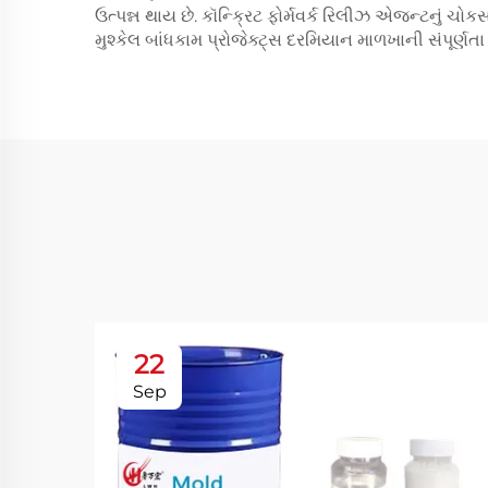
ઉત્પન્ન થાય છે. કૉન્ક્રિટ ફોર્મવર્ક રિલીઝ એજન્ટનું ચ
મુશ્કેલ બાંધકામ પ્રોજેક્ટ્સ દરમિયાન માળખાની સંપૂર્ણત
22
Sep