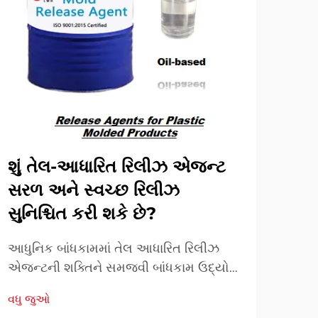
શું તેલ-આધારિત રિલીઝ એજન્ટ
PU
સરળ અને સ્વચ્છ રિલીઝ
પ્રદ
સુનિશ્ચિત કરી શકે છે?
ઉન્ન
મોલ્
આધુનિક બાંધકામમાં તેલ આધારિત રિલીઝ
કાર્ય
એજન્ટની શક્તિને સમજવી બાંધકામ ઉદ્યોગ
વધુ 
કરવા
નિરંતર કાંક્રિટ કામગીરીમાં કાર્યક્ષમતા અને
વધુ જુઓ
ઉકેલ
ગુણવત્તા વધારવા માટે નવીન ઉકેલો શોધે છે.