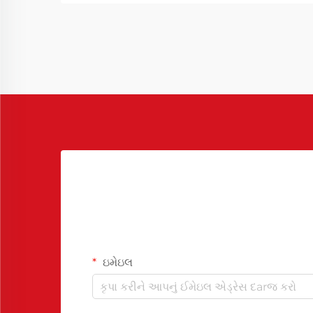
લુવાનહોંગ રિલીઝ એજન્ટ ઉભરી રહ્યો છે...
ઇમેઇલ