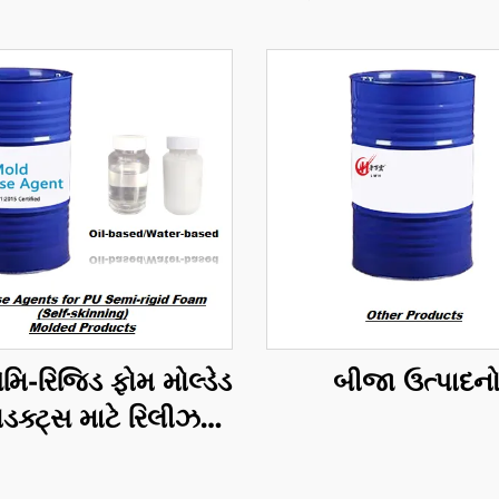
મિ-રિજિડ ફોમ મોલ્ડેડ
બીજા ઉત્પાદન
ોડક્ટ્સ માટે રિલીઝ
એજન્ટ્સ