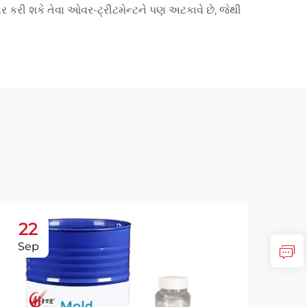
અસર કરી શકે તેવા ઓવર-ટ્રીટમેન્ટને પણ અટકાવે છે, જેથી
22
2
Sep
Oc