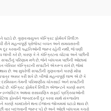
ટાડે છે. ગુણવત્તાયુક્ત કૉન્ક્રિટ ફોર્મવર્ક રિલીઝ
ી રીતે મહત્વપૂર્ણ પ્રોજેક્ટ બચત અને સમયસરની
ત્રિક દૂર કરવાની પદ્ધતિઓની જરૂર રહેતી નથી, જે ઘણી
 લાંબી કરે છે, કારણ કે તે કૉન્ક્રિટના ચોંટવા અને પછીની
સપાટીનું પરિણામ મળે છે, જેને બાંધકામ પછીની ઓછામાં
 બેરિયર કૉન્ક્રિટની સપાટીને એકરૂપ રાખે છે, જેમાં
ાય છે. આ સુધરેલી સપાટીની ગુણવત્તાને કારણે મોંઘા
પાત્ર અસર કરી શકે છે. બીજો મહત્વપૂર્ણ લાભ એ છે કે
્રિટ પોર દરમિયાન તેમની પરિમાણીય ચોકસાઈ અને સપાટીની
 ઘટે છે. કૉન્ક્રિટ ફોર્મવર્ક રિલીઝ એજન્ટને કારણે સરળ
, સેન્ડબ્લાસ્ટિંગ અથવા રાસાયણિક સફાઈ પ્રક્રિયાઓની
ોંટેલા ફોર્મ્સને જબરદસ્તી દૂર કરવા સાથે સંકળાયેલ
ને કારણે કામદારોને થતા ઈજાના જોખમમાં ઘટાડો થાય છે.
ે ઓછી વાર બદલવાની જરૂર પડે છે અને ઓછો બાંધકામ કચરો