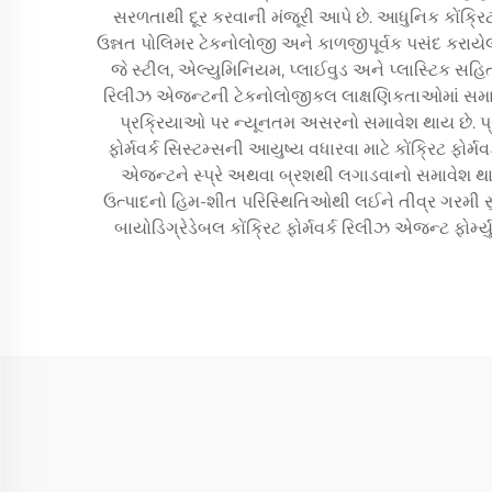
સરળતાથી દૂર કરવાની મંજૂરી આપે છે. આધુનિક કોંક્રિટ
ઉન્નત પોલિમર ટેકનોલોજી અને કાળજીપૂર્વક પસંદ કરાયે
જે સ્ટીલ, એલ્યુમિનિયમ, પ્લાઈવુડ અને પ્લાસ્ટિક સહિતન
રિલીઝ એજન્ટની ટેકનોલોજીકલ લાક્ષણિકતાઓમાં સમાન રીતે 
પ્રક્રિયાઓ પર ન્યૂનતમ અસરનો સમાવેશ થાય છે. પ્રોફે
ફોર્મવર્ક સિસ્ટમ્સની આયુષ્ય વધારવા માટે કોંક્રિટ ફોર્
એજન્ટને સ્પ્રે અથવા બ્રશથી લગાડવાનો સમાવેશ થાય 
ઉત્પાદનો હિમ-શીત પરિસ્થિતિઓથી લઈને તીવ્ર ગરમી સુધીના
બાયોડિગ્રેડેબલ કોંક્રિટ ફોર્મવર્ક રિલીઝ એજન્ટ ફોર