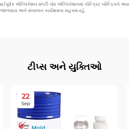
ોકસાઈપૂર્વક એપ્લિકેશન મલ્ટી-પોર એપ્લિકેશનમાં કૉન્ક્રિટ બોન્ડિંગને 
ા જાળવાય અને સંચાલન કાર્યક્ષમતા મહત્તમ રહે.
ટીપ્સ અને યુક્તિઓ
22
Sep