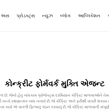
 અસ
પ્રોડક્ટ્સ
ન્યુઝ
બ્લોગ
આપ્લિકેશન
કોન્ક્રીટ ફોર્મવર્ક મુક્તિ એજન્ટ
ેલ છે, જેનો હેતુ બાંધકામ પ્રોજેક્ટ્સ દરમિયાન કોંક્રિટ માળખાઓને
રી વચ્ચે રક્ષણાત્મક બાધ બનાવે છે, જે કોંક્રિટ અને ફરીથી વાપરી શકા
મુખ્ય કાર્ય એ પાતળી ફિલ્મનું ગઠન કરવાનું છે, જે કોંક્રિટ માળખાની સંપૂ