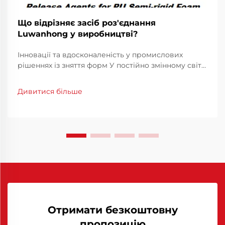
Що відрізняє засіб роз'єднання
Luwanhong у виробництві?
Інновації та вдосконаленість у промислових
рішеннях із зняття форм У постійно змінному світі
промислового виробництва вибір засобів-
релізаторів відіграє ключову роль у забезпеченні
Дивитися більше
ефективності виробництва та якості продукції.
Засіб-релізатор Luwanhong став...
Отримати безкоштовну
пропозицію