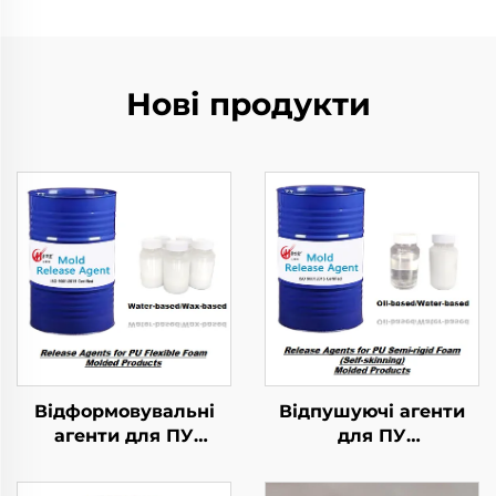
Нові продукти
Відформовувальні
Відпушуючі агенти
агенти для ПУ
для ПУ
гнучких пінкових
напівжорстких
виробів
піномасивних виробів