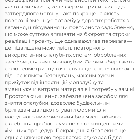
часто виникають, коли форми прилипають до
затверділого бетону. Така покращена якість
поверхні зменшує потребу у дорогих роботах з
латання, шліфування чи повторного оздоблення,
що може суттєво впливати на бюджет та строки
реалізації проекту. Ще одна важлива перевага —
це підвищена можливість повторного
використання опалубних систем, оброблених
засобом для зняття опалубки. Форми зберігають
свою геометричну точність та цілісність поверхні
під час кількох бетонувань, максимізуючи
прибуток від інвестицій у опалубку та
зменшуючи витрати матеріалів і потребу у заміні.
Простота очищення, забезпечена засобом для
зняття опалубки, дозволяє будівельним
бригадам швидко готувати форми для
наступного використання без масштабного
скребіння, дробоструменевого очищення чи
хімічних процедур. Покращення безпеки є ще
однією ключовою перевагою, адже засіб для