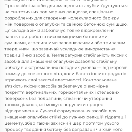
Професійні засоби для змащення опалубки ґрунтуються
на синтетичних полімерних ланцюгах, спеціально
розроблених для створення молекулярного бар'єру
між поверхнею опалубки та свіжою бетонною сумішшю.
Ця складна хімія забезпечує повне відокремлення
навіть при роботі з високоміцними бетонними
сумішами, агресивними заповнювачами або тривалим
твердінням, що зазвичай ускладнює використання
традиційних засобів. Температурна стабільність якісних
засобів для змащення опалубки дозволяє стабільну
роботу в екстремальних погодних умовах — від морозів
взимку до спекотного літа, коли багато інших продуктів
втрачають свої захисні властивості. Контрольована
в'язкість якісних засобів забезпечує рівномірне
покриття вертикальних, горизонтальних і стельових
поверхонь без подрапинь, стікання чи утворення
тонких ділянок, які можуть порушити процес
відокремлення. Сучасні формулювання засобів для
змащення опалубки стійкі до лужних реакцій гідратації
цементу, зберігаючи захисний шар протягом усього
процесу твердіння бетону без деградації чи хімічного