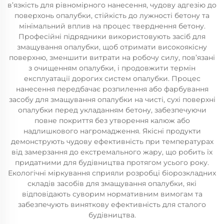
в’язкість для рівномірного нанесення, чудову адгезію до
поверхонь опалубки, стійкість до лужності бетону та
мінімальний вплив на процес тверднення бетону.
Професійні підрядники використовують засіб для
змащування опалубки, щоб отримати високоякісну
поверхню, зменшити витрати на робочу силу, пов’язані
з очищенням опалубки, і продовжити термін
експлуатації дорогих систем опалубки. Процес
нанесення передбачає розпилення або фарбування
засобу для змащування опалубки на чисті, сухі поверхні
опалубки перед укладанням бетону, забезпечуючи
повне покриття без утворення калюж або
надлишкового нагромадження. Якісні продукти
демонструють чудову ефективність при температурах
від замерзання до екстремального жару, що робить їх
придатними для будівництва протягом усього року.
Екологічні міркування сприяли розробці біорозкладних
складів засобів для змащування опалубки, які
відповідають суворим нормативним вимогам та
забезпечують виняткову ефективність для сталого
будівництва.