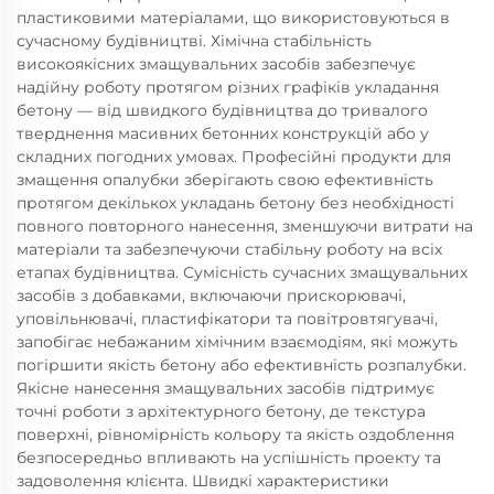
пластиковими матеріалами, що використовуються в
сучасному будівництві. Хімічна стабільність
високоякісних змащувальних засобів забезпечує
надійну роботу протягом різних графіків укладання
бетону — від швидкого будівництва до тривалого
тверднення масивних бетонних конструкцій або у
складних погодних умовах. Професійні продукти для
змащення опалубки зберігають свою ефективність
протягом декількох укладань бетону без необхідності
повного повторного нанесення, зменшуючи витрати на
матеріали та забезпечуючи стабільну роботу на всіх
етапах будівництва. Сумісність сучасних змащувальних
засобів з добавками, включаючи прискорювачі,
уповільнювачі, пластифікатори та повітровтягувачі,
запобігає небажаним хімічним взаємодіям, які можуть
погіршити якість бетону або ефективність розпалубки.
Якісне нанесення змащувальних засобів підтримує
точні роботи з архітектурного бетону, де текстура
поверхні, рівномірність кольору та якість оздоблення
безпосередньо впливають на успішність проекту та
задоволення клієнта. Швидкі характеристики