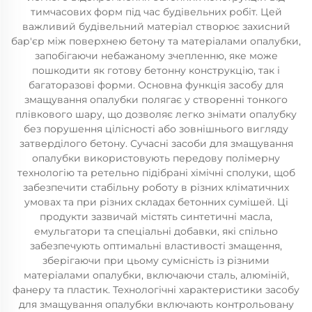
тимчасових форм під час будівельних робіт. Цей
важливий будівельний матеріал створює захисний
бар'єр між поверхнею бетону та матеріалами опалубки,
запобігаючи небажаному зчепленню, яке може
пошкодити як готову бетонну конструкцію, так і
багаторазові форми. Основна функція засобу для
змащування опалубки полягає у створенні тонкого
плівкового шару, що дозволяє легко знімати опалубку
без порушення цілісності або зовнішнього вигляду
затверділого бетону. Сучасні засоби для змащування
опалубки використовують передову полімерну
технологію та ретельно підібрані хімічні сполуки, щоб
забезпечити стабільну роботу в різних кліматичних
умовах та при різних складах бетонних сумішей. Ці
продукти зазвичай містять синтетичні масла,
емульгатори та спеціальні добавки, які спільно
забезпечують оптимальні властивості змащення,
зберігаючи при цьому сумісність із різними
матеріалами опалубки, включаючи сталь, алюміній,
фанеру та пластик. Технологічні характеристики засобу
для змащування опалубки включають контрольовану