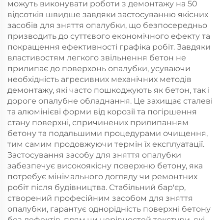
можуть виконувати роботи з демонтажу на 50
відсотків швидше завдяки застосуванню якісних
засобів для зняття опалубки, що безпосередньо
призводить до суттєвого економічного ефекту та
покращення ефективності графіка робіт. Завдяки
властивостям легкого звільнення бетон не
прилипає до поверхонь опалубки, усуваючи
необхідність агресивних механічних методів
демонтажу, які часто пошкоджують як бетон, так і
дороге опалубне обладнання. Це захищає сталеві
та алюмінієві форми від корозії та погіршення
стану поверхні, спричинених прилипанням
бетону та подальшими процедурами очищення,
тим самим продовжуючи термін їх експлуатації.
Застосування засобу для зняття опалубки
забезпечує високоякісну поверхню бетону, яка
потребує мінімального догляду чи ремонтних
робіт після будівництва. Стабільний бар'єр,
створений професійним засобом для зняття
опалубки, гарантує однорідність поверхні бетону
без дефектів, плям чи нерівностей текстури, які