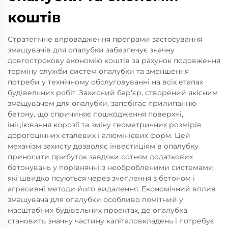
коштів
Стратегічне впровадження програми застосування
змащувачів для опалубки забезпечує значну
довгострокову економію коштів за рахунок подовження
терміну служби систем опалубки та зменшення
потреби у технічному обслуговуванні на всіх етапах
будівельних робіт. Захисний бар'єр, створений якісним
змащувачем для опалубки, запобігає прилипанню
бетону, що спричиняє пошкодження поверхні,
ініціювання корозії та зміну геометричних розмірів
дорогоцінних сталевих і алюмінієвих форм. Цей
механізм захисту дозволяє інвестиціям в опалубку
приносити прибуток завдяки сотням додаткових
бетонувань у порівнянні з необробленими системами,
які швидко псуються через зчеплення з бетоном і
агресивні методи його видалення. Економічний вплив
змащувача для опалубки особливо помітний у
масштабних будівельних проектах, де опалубка
становить значну частину капіталовкладень і потребує