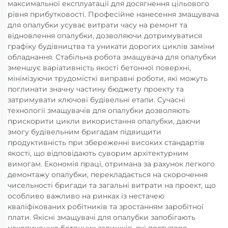
максимальної експлуатації для досягнення цільового
рівня прибутковості. Професійне нанесення змащувача
для опалубки усуває витрати часу на ремонт та
відновлення опалубки, дозволяючи дотримуватися
графіку будівництва та уникати дорогих циклів заміни
обладнання. Стабільна робота змащувача для опалубки
зменшує варіативність якості бетонної поверхні,
мінімізуючи трудомісткі виправні роботи, які можуть
поглинати значну частину бюджету проекту та
затримувати ключові будівельні етапи. Сучасні
технології змащувачів для опалубки дозволяють
прискорити цикли використання опалубки, даючи
змогу будівельним бригадам підвищити
продуктивність при збереженні високих стандартів
якості, що відповідають суворим архітектурним
вимогам. Економія праці, отримана за рахунок легкого
демонтажу опалубки, перекладається на скорочення
чисельності бригади та загальні витрати на проект, що
особливо важливо на ринках із нестачею
кваліфікованих робітників та зростанням заробітної
плати. Якісні змащувачі для опалубки запобігають