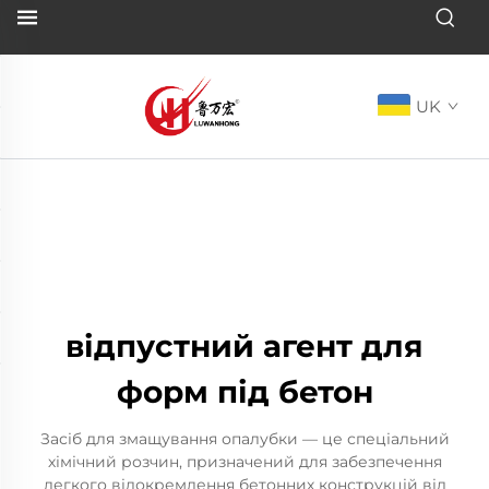
UK
відпустний агент для
форм під бетон
Засіб для змащування опалубки — це спеціальний
хімічний розчин, призначений для забезпечення
легкого відокремлення бетонних конструкцій від