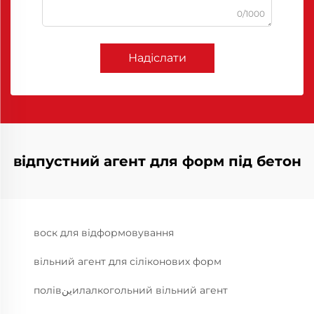
0/1000
Надіслати
відпустний агент для форм під бетон
воск для відформовування
вільний агент для сіліконових форм
полівینилалкогольний вільний агент