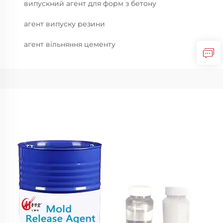
випускний агент для форм з бетону
агент випуску резини
агент вільняння цементу