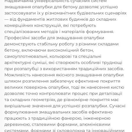
Надзвичайна універсальність сучасних систем
змащування опалубки для бетону дозволяє успішно
застосовувати їх у різноманітних будівельних сценаріях
— від фундаментів житлових будинків до складних
комерційних конструкцій, які потребують
спеціалізованих методів і матеріалів формування.
Професійні засоби для змащування опалубки
демонструють стабільну роботу з різними складами
бетону, включаючи високоміцний бетон,
самоуплотнювальні, кольорові та спеціальні
архітектурні суміші, які створюють особливі труднощі
при розпалубці з використанням традиційних засобів.
Можливість нанесення якісного змащування опалубки
шляхом розпилення забезпечує ефективне покриття
великих поверхонь опалубки, тоді як нанесення кистю
дозволяє точно контролювати процес при деталізації
та складних геометріях, де рівномірне покриття має
вирішальне значення для успішної розпалубки. Сучасні
формулювання змащувальних засобів ефективно
працюють з традиційною фанерою, інженерною
деревиною, сталевими формами, алюмінієвими
системами, формами зі скловолокна та інноваційними