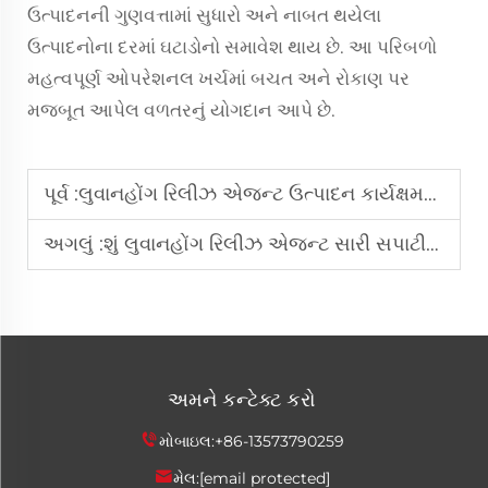
ઉત્પાદનની ગુણવત્તામાં સુધારો અને નાબત થયેલા
ઉત્પાદનોના દરમાં ઘટાડોનો સમાવેશ થાય છે. આ પરિબળો
મહત્વપૂર્ણ ઓપરેશનલ ખર્ચમાં બચત અને રોકાણ પર
મજબૂત આપેલ વળતરનું યોગદાન આપે છે.
પૂર્વ :
લુવાનહોંગ રિલીઝ એજન્ટ ઉત્પાદન કાર્યક્ષમતામાં કેવી રીતે સુધારો કરે છે?
અગલું :
શું લુવાનહોંગ રિલીઝ એજન્ટ સારી સપાટીની ગુણવત્તા સુનિશ્ચિત કરી શકે છે?
અમને કન્ટેક્ટ કરો
મોબાઇલ:
+86-13573790259
મેલ:
[email protected]