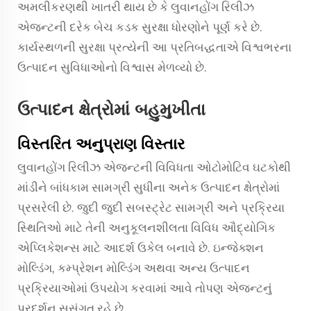
અમલીકરણથી ખાતરી થાય છે કે લુવાનહોંગ રિલીઝ
એજન્ટની દરેક બેચ કડક સુરક્ષા ધોરણોને પૂર્ણ કરે છે.
કાર્યસ્થળની સુરક્ષા પ્રત્યેની આ પ્રતિબદ્ધતાએ વિશ્વભરના
ઉત્પાદન સુવિધાઓનો વિશ્વાસ મેળવ્યો છે.
ઉત્પાદન ક્ષેત્રોમાં બહુમુખીતા
વિસ્તરિત અનુપ્રાણ વિસ્તાર
લુવાનહોંગ રિલીઝ એજન્ટની વિવિધતા ઓટોમોટિવ ઘટકોથી
માંડીને બાંધકામ સામગ્રી સુધીના અનેક ઉત્પાદન ક્ષેત્રોમાં
પ્રસરેલી છે. જુદી જુદી સબસ્ટ્રેટ સામગ્રી અને પ્રક્રિયા
સ્થિતિઓ માટે તેની અનુકૂલનશીલતા વિવિધ ઔદ્યોગિક
એપ્લિકેશન્સ માટે આદર્શ ઉકેલ બનાવે છે. ઇન્જેક્શન
મોલ્ડિંગ, કમ્પ્રેશન મોલ્ડિંગ અથવા અન્ય ઉત્પાદન
પ્રક્રિયાઓમાં ઉપયોગ કરવામાં આવે તોપણ એજન્ટનું
પ્રદર્શન સુસંગત રહે છે.