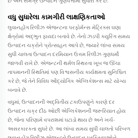
છે અને સમગ્ર ઉત્પાદન ગુણવત્તામાં સુધારો કરે છે.
વધુ સુધારેલા કામગીરી લાક્ષણિકતાઓ
લુવાનહોંગ રિલીઝ એજન્ટના પરફોર્મન્સ મેટ્રિક્સ ઘણા
ક્ષેત્રોમાં અદ્ભુત ફાયદા બતાવે છે. તેનો ઝડપી ક્યુરિંગ સમય
ઉત્પાદન ચક્રોને પ્રોત્સાહન આપે છે, જ્યારે લાંબા સમય
સુધી ચાલતા ઉત્પાદન દરમિયાન ઉત્તમ રિલીઝ ગુણધર્મો
જાળવી રાખે છે. એજન્ટની થર્મલ સ્થિરતા ખૂબ જ ઊંચા
તાપમાનની સ્થિતિમાં પણ વિશ્વસનીય કાર્યક્ષમતા સુનિશ્ચિત
કરે છે, જે તેને વિવિધ ઔદ્યોગિક એપ્લિકેશન્સ માટે યોગ્ય
બનાવે છે.
વધુમાં, ઉત્પાદનની અદ્વિતીય ટકાઉપણુંને કારણે દર
ઉત્પાદન ચક્ર દીઠ ઓછી એપ્લિકેશનની જરૂરિયાત હોય
છે, જેના પરિણામે વપરાશમાં ઘટાડો થાય છે અને ખર્ચ-
અસરકારકતા સુધરે છે. આ લાંબા સમય સુધી ચાલતો પરિબળ
લુવાનહોંગ રિલીઝ એજન્ટને ઉત્પાદન પ્રક્રિયાઓને