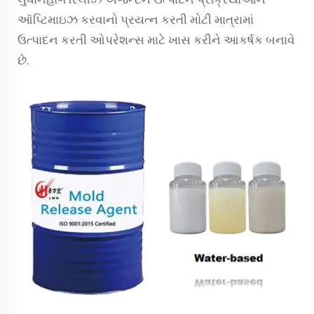
ઑપ્ટિમાઇઝ કરવાનો પ્રયત્ન કરતી મોટી માત્રામાં
ઉત્પાદન કરતી ઓપરેશન્સ માટે ખાસ કરીને આકર્ષક બનાવે
છે.