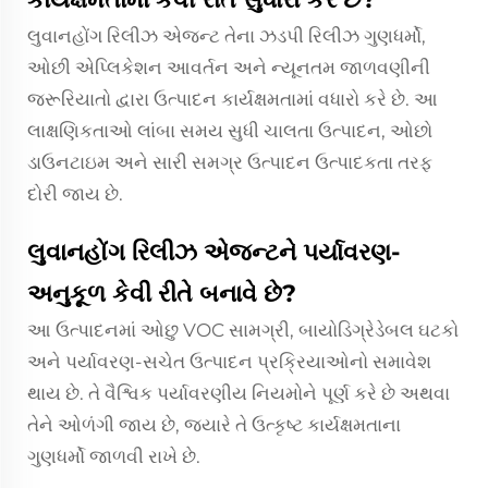
લુવાનહોંગ રિલીઝ એજન્ટ તેના ઝડપી રિલીઝ ગુણધર્મો,
ઓછી એપ્લિકેશન આવર્તન અને ન્યૂનતમ જાળવણીની
જરૂરિયાતો દ્વારા ઉત્પાદન કાર્યક્ષમતામાં વધારો કરે છે. આ
લાક્ષણિકતાઓ લાંબા સમય સુધી ચાલતા ઉત્પાદન, ઓછો
ડાઉનટાઇમ અને સારી સમગ્ર ઉત્પાદન ઉત્પાદકતા તરફ
દોરી જાય છે.
લુવાનહોંગ રિલીઝ એજન્ટને પર્યાવરણ-
અનુકૂળ કેવી રીતે બનાવે છે?
આ ઉત્પાદનમાં ઓછુ VOC સામગ્રી, બાયોડિગ્રેડેબલ ઘટકો
અને પર્યાવરણ-સચેત ઉત્પાદન પ્રક્રિયાઓનો સમાવેશ
થાય છે. તે વૈશ્વિક પર્યાવરણીય નિયમોને પૂર્ણ કરે છે અથવા
તેને ઓળંગી જાય છે, જ્યારે તે ઉત્કૃષ્ટ કાર્યક્ષમતાના
ગુણધર્મો જાળવી રાખે છે.