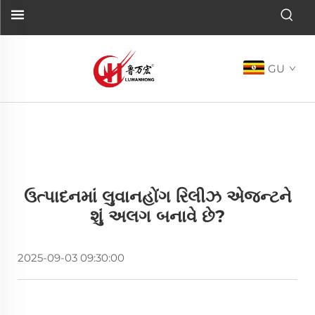
GU
ઉત્પાદનમાં લુવાનહોંગ રિલીઝ એજન્ટને
શું અલગ બનાવે છે?
2025-09-03 09:30:00