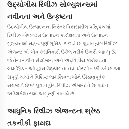
ઉદ્યોગીય રિલીઝ સોલ્યુશન્સમાં
નવીનતા અને ઉત્કૃષ્ટતા
ઉદ્યોગીય ઉત્પાદનના નિરંતર વિકાસશીલ પરિદૃશ્યમાં,
રિલીઝ એજન્ટ્સ
ઉત્પાદન કાર્યક્ષમતા અને ઉત્પાદન
ગુણવત્તામાં મહત્વપૂર્ણ ભૂમિકા ભજવે છે. લુવાનહોંગ રિલીઝ
એજન્ટ એ એક ક્રાંતિકારી ઉકેલ તરીકે ઉભરી આવ્યું છે,
જે તેના નવીન સંયોજન અને અદ્વિતીય કાર્યક્ષમતા
લાક્ષણિકતાઓ દ્વારા ઉદ્યોગના નવા ધોરણો નક્કી કરે છે. આ
સંપૂર્ણ ચર્ચા તે વિશિષ્ટ લાક્ષણિકતાઓને ઊંડાણપૂર્વક
સમજાવે છે જે લુવાનહોંગ રિલીઝ એજન્ટને ઉત્પાદન
એપ્લિકેશન્સમાં અગ્રણી બનાવે છે.
આધુનિક રિલીઝ એજન્ટના શ્રેષ્ઠ
તકનીકી ફાયદા