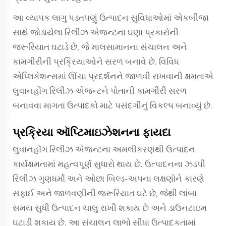
આ વ્યાપક લાગુ પડતપણું ઉત્પાદન સુવિધાઓમાં એકબીજા
સાથે જોડાયેલા રિલીઝ એજન્ટના ઘણા પ્રકારોની
જરૂરિયાત ઘટાડે છે, જે માલસામાનના સંચાલન અને
કામગીરીની પ્રક્રિયાઓને સરળ બનાવે છે. વિવિધ
એપ્લિકેશન્સમાં ઊંચા પ્રદર્શનને જાળવી રાખવાની ક્ષમતાએ
લુવાનહોંગ રિલીઝ એજન્ટને પોતાની કામગીરી સરળ
બનાવવા માગતા ઉત્પાદકો માટે પસંદગીનું વિકલ્પ બનાવ્યું છે.
પ્રક્રિયા ઑપ્ટિમાઇઝેશનના ફાયદા
લુવાનહોંગ રિલીઝ એજન્ટના અમલીકરણથી ઉત્પાદન
કાર્યક્ષમતામાં મહત્વપૂર્ણ સુધારો થાય છે. ઉત્પાદનના ઝડપી
રિલીઝ ગુણધર્મો અને ઓછા બિલ્ડ-અપના લક્ષણોને કારણે
સફાઈ અને જાળવણીની જરૂરિયાત ઘટે છે, જેથી લાંબા
સમય સુધી ઉત્પાદન ચાલુ રાખી શકાય છે અને ડાઉનટાઇમ
ઘટાડી શકાય છે. આ સંચાલન લાભો સીધા ઉત્પાદકતામાં