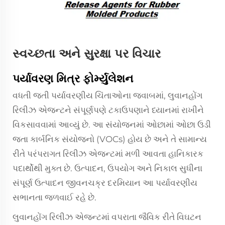
સ્વચ્છતા અને સુરક્ષા પર વિચાર
પર્યાવરણ મિત્ર ફોર્મ્યુલેશન
વધતી જતી પર્યાવરણીય ચિંતાઓના જવાબમાં, લુવાનહોંગ
રિલીઝ એજન્ટને સંપૂર્ણપણે ટકાઉપણાને ધ્યાનમાં રાખીને
વિકસાવવામાં આવ્યું છે. આ સંયોજનમાં ઓછામાં ઓછા ઉડી
જતા કાર્બનિક સંયોજનો (VOCs) હોય છે અને તે સામાન્ય
રીતે પરંપરાગત રિલીઝ એજન્ટમાં મળી આવતા હાનિકારક
પદાર્થોથી મુક્ત છે. ઉત્પાદન, ઉપયોગ અને નિકાલ સુધીના
સંપૂર્ણ ઉત્પાદન જીવનચક્ર દરમિયાન આ પર્યાવરણીય
સભાનતા જળવાઈ રહે છે.
લુવાનહોંગ રિલીઝ એજન્ટમાં વપરાતા જૈવિક રીતે વિઘટન