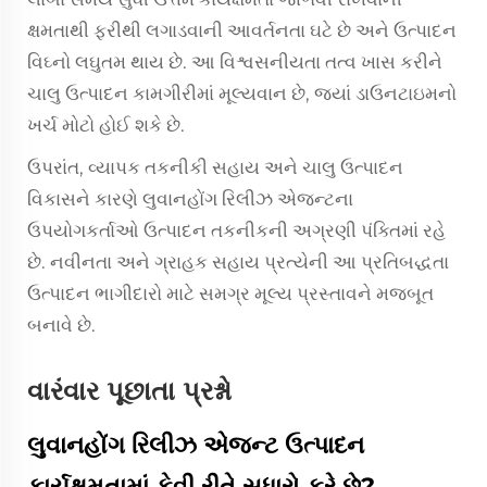
ક્ષમતાથી ફરીથી લગાડવાની આવર્તનતા ઘટે છે અને ઉત્પાદન
વિઘ્નો લઘુતમ થાય છે. આ વિશ્વસનીયતા તત્વ ખાસ કરીને
ચાલુ ઉત્પાદન કામગીરીમાં મૂલ્યવાન છે, જ્યાં ડાઉનટાઇમનો
ખર્ચ મોટો હોઈ શકે છે.
ઉપરાંત, વ્યાપક તકનીકી સહાય અને ચાલુ ઉત્પાદન
વિકાસને કારણે લુવાનહોંગ રિલીઝ એજન્ટના
ઉપયોગકર્તાઓ ઉત્પાદન તકનીકની અગ્રણી પંક્તિમાં રહે
છે. નવીનતા અને ગ્રાહક સહાય પ્રત્યેની આ પ્રતિબદ્ધતા
ઉત્પાદન ભાગીદારો માટે સમગ્ર મૂલ્ય પ્રસ્તાવને મજબૂત
બનાવે છે.
વારંવાર પૂછાતા પ્રશ્નો
લુવાનહોંગ રિલીઝ એજન્ટ ઉત્પાદન
કાર્યક્ષમતામાં કેવી રીતે સુધારો કરે છે?