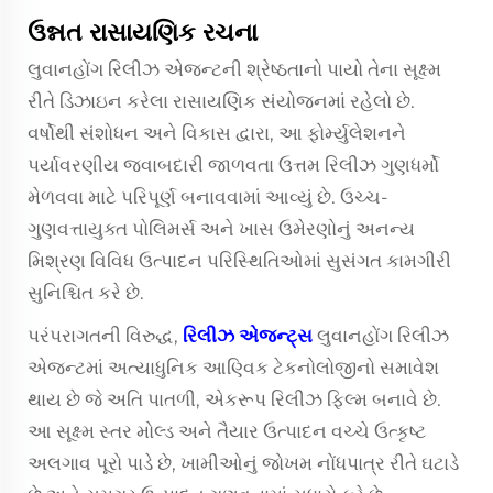
ઉન્નત રાસાયણિક રચના
લુવાનહોંગ રિલીઝ એજન્ટની શ્રેષ્ઠતાનો પાયો તેના સૂક્ષ્મ
રીતે ડિઝાઇન કરેલા રાસાયણિક સંયોજનમાં રહેલો છે.
વર્ષોથી સંશોધન અને વિકાસ દ્વારા, આ ફોર્મ્યુલેશનને
પર્યાવરણીય જવાબદારી જાળવતા ઉત્તમ રિલીઝ ગુણધર્મો
મેળવવા માટે પરિપૂર્ણ બનાવવામાં આવ્યું છે. ઉચ્ચ-
ગુણવત્તાયુક્ત પોલિમર્સ અને ખાસ ઉમેરણોનું અનન્ય
મિશ્રણ વિવિધ ઉત્પાદન પરિસ્થિતિઓમાં સુસંગત કામગીરી
સુનિશ્ચિત કરે છે.
પરંપરાગતની વિરુદ્ધ,
રિલીઝ એજન્ટ્સ
લુવાનહોંગ રિલીઝ
એજન્ટમાં અત્યાધુનિક આણ્વિક ટેકનોલોજીનો સમાવેશ
થાય છે જે અતિ પાતળી, એકરૂપ રિલીઝ ફિલ્મ બનાવે છે.
આ સૂક્ષ્મ સ્તર મોલ્ડ અને તૈયાર ઉત્પાદન વચ્ચે ઉત્કૃષ્ટ
અલગાવ પૂરો પાડે છે, ખામીઓનું જોખમ નોંધપાત્ર રીતે ઘટાડે