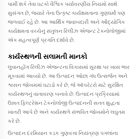
પામી શકે તેવા ઘટકો વૈશ્વિક પર્યાવરણીય નિયમો સાથે
સુસંગત છે, જ્યારે તેના ઉત્કૃષ્ટ કાર્યક્ષમતાના ગુણધર્મો પણ
જળવાઈ રહે છે. આ આર્થિક જવાબદારી અને ઔદ્યોગિક
કાર્યક્ષમતા વચ્ચેનું સંતુલન રિલીઝ એજન્ટ ટેકનોલોજીમાં
એક મહત્વપૂર્ણ પ્રગતિ દર્શાવે છે.
કાર્યસ્થળની સલામતી માનકો
લુવાનહોંગ રિલીઝ એજન્ટના વિકાસમાં સુરક્ષા પર ખાસ ભાર
મૂકવામાં આવ્યો છે. આ ઉત્પાદન ઓછા ગંધ ઉત્સર્જન અને
શ્વસન જોખમમાં ઘટાડો કરે છે, જે ઑપરેટરો માટે સુરક્ષિત
કાર્યસ્થળનું વાતાવરણ બનાવે છે. ઉત્પાદન પ્રક્રિયામાં
ઉન્નત ફિલ્ટરેશન ટેકનોલોજી ઉત્પાદનની સતત શુદ્ધતા
ખાતરી આપે છે અને કાર્યસ્થળે સંભવિત જોખમોને લઘુતમ
કરે છે.
ઉત્પાદન દરમિયાન કડક ગુણવત્તા નિયંત્રણ પગલાંના