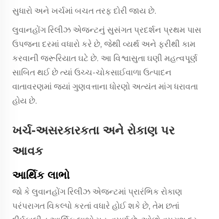
સુધારો અને ખર્ચમાં બચત તરફ દોરી જાય છે.
લુવાનહોંગ રિલીઝ એજન્ટનું સુસંગત પ્રદર્શન પ્રથમ પાસ
ઉપજના દરમાં વધારો કરે છે, જેથી વ્યર્થ અને ફરીથી કામ
કરવાની જરૂરિયાત ઘટે છે. આ વિશ્વાસુતા ઘણી મહત્વપૂર્ણ
સાબિત થઈ છે ત્યાં ઉચ્ચ-ચોકસાઈવાળા ઉત્પાદન
વાતાવરણમાં જ્યાં ગુણવત્તાના ધોરણો અત્યંત માંગ ધરાવતા
હોય છે.
ખર્ચ-અસરકારકતા અને રોકાણ પર
આવક
આર્થિક લાભો
જો કે લુવાનહોંગ રિલીઝ એજન્ટમાં પ્રારંભિક રોકાણ
પરંપરાગત વિકલ્પો કરતાં વધારે હોઈ શકે છે, તેમ છતાં