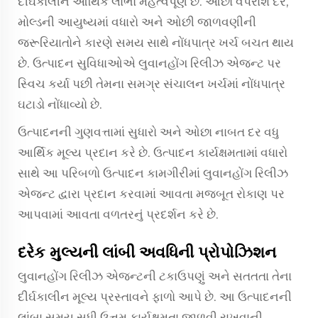
દીર્ઘકાલીન આર્થિક લાભો મહત્વપૂર્ણ છે. ઓછો વપરાશ દર,
મોલ્ડની આયુષ્યમાં વધારો અને ઓછી જાળવણીની
જરૂરિયાતોને કારણે સમય સાથે નોંધપાત્ર ખર્ચ બચત થાય
છે. ઉત્પાદન સુવિધાઓએ લુવાનહોંગ રિલીઝ એજન્ટ પર
સ્વિચ કર્યા પછી તેમના સમગ્ર સંચાલન ખર્ચમાં નોંધપાત્ર
ઘટાડો નોંધાવ્યો છે.
ઉત્પાદનની ગુણવત્તામાં સુધારો અને ઓછા નાબત દર વધુ
આર્થિક મૂલ્ય પ્રદાન કરે છે. ઉત્પાદન કાર્યક્ષમતામાં વધારો
સાથે આ પરિબળો ઉત્પાદન કામગીરીમાં લુવાનહોંગ રિલીઝ
એજન્ટ દ્વારા પ્રદાન કરવામાં આવતા મજબૂત રોકાણ પર
આપવામાં આવતા વળતરનું પ્રદર્શન કરે છે.
દરેક મુલ્યની લાંબી અવધિની પ્રોપોઝિશન
લુવાનહોંગ રિલીઝ એજન્ટની ટકાઉપણું અને સતતતા તેના
દીર્ઘકાલીન મૂલ્ય પ્રસ્તાવને ફાળો આપે છે. આ ઉત્પાદનની
લાંબા સમય સુધી ઉત્તમ કાર્યક્ષમતા જાળવી રાખવાની