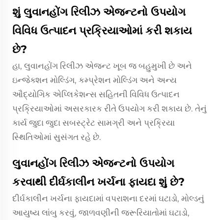
શું લુવાનહોંગ રિલીઝ એજન્ટનો ઉપયોગ
વિવિધ ઉત્પાદન પ્રક્રિયાઓમાં કરી શકાય
છે?
હા, લુવાનહોંગ રિલીઝ એજન્ટ ખૂબ જ બહુમુખી છે અને
ઇન્જેક્શન મોલ્ડિંગ, કમ્પ્રેશન મોલ્ડિંગ અને અન્ય
ઔદ્યોગિક એપ્લિકેશન્સ સહિતની વિવિધ ઉત્પાદન
પ્રક્રિયાઓમાં અસરકારક રીતે ઉપયોગ કરી શકાય છે. તેનું
કાર્ય જુદા જુદા સબસ્ટ્રેટ સામગ્રી અને પ્રક્રિયા
સ્થિતિઓમાં સુસંગત રહે છે.
લુવાનહોંગ રિલીઝ એજન્ટનો ઉપયોગ
કરવાથી દીર્ઘકાલીન ખર્ચના ફાયદા શું છે?
દીર્ઘકાલીન ખર્ચના ફાયદામાં વપરાશના દરમાં ઘટાડો, મોલ્ડનું
આયુષ્ય લાંબુ કરવું, જાળવણીની જરૂરિયાતોમાં ઘટાડો,