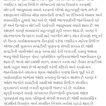
પ્લાસ્ટિક માટેના રિલીઝ એજન્ટનો યોગ્ય ઉપયોગ કરવાથી
મોલ્ડની આયુષ્યમાં વધારો કરવાનો બીજો મહત્વપૂર્ણ લાભ મળે છે.
રક્ષણાત્મક બૅરિયર મોંઘા સાધનોની સપાટી પર રેઝિનનો જમાવ અને
રાસાયણિક હુમલો અટકાવે છે, જેથી જાળવણીની જરૂરિયાતો ઘટે
છે અને ઉત્પાદન મોલ્ડની કાર્યકારી આયુષ્યમાં વધારો થાય છે. આ
રક્ષણને કારણે સમયાંતરે મહત્વપૂર્ણ મૂડી બચત થાય છે, કારણ કે
મોટાભાગના ઉત્પાદન કાર્યો માટે બદલીને મોલ્ડ મોટા રોકાણો રજૂ કરે
છે. ઉચ્ચ-કાર્યક્ષમતાવાળા રીનફોર્સ કરેલા પ્લાસ્ટિક માટેના રિલીઝ
એજન્ટથી સુસંગત સપાટીની ગુણવત્તા મેળવી શકાય છે, જેથી
સપાટીની ખામીઓને સાફ કરવા માટે રેતી લગાડવી, ઘસવું અથવા
ભરવું જેવી વિસ્તૃત પોસ્ટ-પ્રોસેસિંગ પ્રક્રિયાઓની જરૂરિયાત દૂર
થાય છે. ભાગો મોલ્ડમાંથી સરળ, સમાપ્ત કરવા માટે તૈયાર સપાટીઓ
સાથે બહાર આવે છે જે માગણી કરેલી સૌંદર્ય અને કાર્યાત્મક
જરૂરિયાતોને વધારાના શ્રમ-આધારિત પગલાં વિના પૂર્ણ કરે છે.
પર્યાવરણીય લાભોમાં ઓછા કચરાનું ઉત્પાદન શામેલ છે કારણ કે
ઓછા ભાગોને સપાટીની ખામીઓ અથવા રિલીઝ-સંબંધિત
નુકસાનને કારણે નકારી મૂકવાની જરૂર પડે છે. કાર્યક્ષમ
સૂત્રીકરણને કારણે પરંપરાગત વિકલ્પોની તુલનામાં ઓછા
પ્રમાણમાં વધુ સારા પરિણામો મેળવી શકાય છે, જેથી રાસાયણિક
પદાર્થોનો ઉપયોગ અને સંબંધિત નિકાલ ખર્ચમાં ઘટાડો થાય છે.