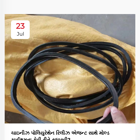
23
Jul
ચાઇનીઝ પોલિયુરેથેન રિલીઝ એજન્ટ સાથે મોલ્ડ
કાર્યક્ષમતા કેવી રીતે સુધારવી?