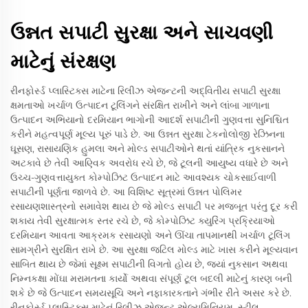
ઉન્નત સપાટી સુરક્ષા અને સાચવણી
માટેનું સંરક્ષણ
રીનફોર્સ્ડ પ્લાસ્ટિક્સ માટેના રિલીઝ એજન્ટની અદ્વિતીય સપાટી સુરક્ષા
ક્ષમતાઓ ખર્ચાળ ઉત્પાદન ટૂલિંગને સંરક્ષિત રાખીને અને લાંબા ગાળાના
ઉત્પાદન અભિયાનો દરમિયાન ભાગોની આદર્શ સપાટીની ગુણવત્તા સુનિશ્ચિત
કરીને મહત્વપૂર્ણ મૂલ્ય પૂરું પાડે છે. આ ઉન્નત સુરક્ષા ટેકનોલોજી રેઝિનના
ઘૂસણ, રાસાયણિક હુમલા અને મોલ્ડ સપાટીઓને થતાં યાંત્રિક નુકસાનને
અટકાવે છે તેવી આણ્વિક અવરોધ રચે છે, જે ટૂલની આયુષ્ય વધારે છે અને
ઉચ્ચ-ગુણવત્તાયુક્ત કોમ્પોઝિટ ઉત્પાદન માટે આવશ્યક ચોકસાઈવાળી
સપાટીની પૂર્ણતા જાળવે છે. આ વિશિષ્ટ સૂત્રમાં ઉન્નત પોલિમર
રસાયણશાસ્ત્રનો સમાવેશ થાય છે જે મોલ્ડ સપાટી પર મજબૂત પરંતુ દૂર કરી
શકાય તેવી સુરક્ષાત્મક સ્તર રચે છે, જે કોમ્પોઝિટ ક્યુરિંગ પ્રક્રિયાઓ
દરમિયાન આવતા આક્રમક રસાયણો અને ઊંચા તાપમાનથી ખર્ચાળ ટૂલિંગ
સામગ્રીને સુરક્ષિત રાખે છે. આ સુરક્ષા જટિલ મોલ્ડ માટે ખાસ કરીને મૂલ્યવાન
સાબિત થાય છે જેમાં સૂક્ષ્મ સપાટીની વિગતો હોય છે, જ્યાં નુકસાન અથવા
નિમ્નકક્ષા મોંઘા મરામતના કાર્યો અથવા સંપૂર્ણ ટૂલ બદલી માટેનું કારણ બની
શકે છે જે ઉત્પાદન સમયસૂચિ અને નફાકારકતાને ગંભીર રીતે અસર કરે છે.
રીનફોર્સ્ડ પ્લાસ્ટિક્સ માટેનું રિલીઝ એજન્ટ એલ્યુમિનિયમ, સ્ટીલ,