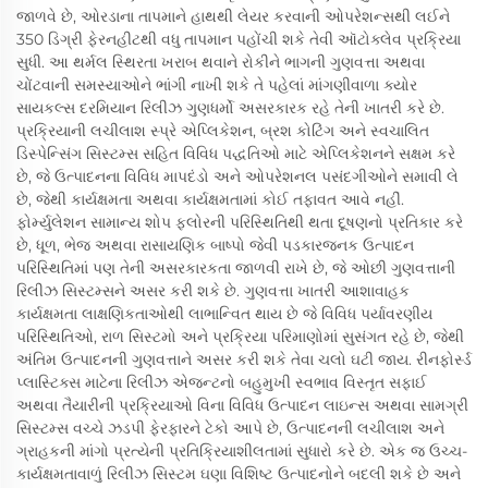
જાળવે છે, ઓરડાના તાપમાને હાથથી લેયર કરવાની ઓપરેશન્સથી લઈને
350 ડિગ્રી ફેરનહીટથી વધુ તાપમાન પહોંચી શકે તેવી ઑટોક્લેવ પ્રક્રિયા
સુધી. આ થર્મલ સ્થિરતા ખરાબ થવાને રોકીને ભાગની ગુણવત્તા અથવા
ચોંટવાની સમસ્યાઓને ભાંગી નાખી શકે તે પહેલાં માંગણીવાળા ક્યોર
સાયકલ્સ દરમિયાન રિલીઝ ગુણધર્મો અસરકારક રહે તેની ખાતરી કરે છે.
પ્રક્રિયાની લચીલાશ સ્પ્રે એપ્લિકેશન, બ્રશ કોટિંગ અને સ્વચાલિત
ડિસ્પેન્સિંગ સિસ્ટમ્સ સહિત વિવિધ પદ્ધતિઓ માટે એપ્લિકેશનને સક્ષમ કરે
છે, જે ઉત્પાદનના વિવિધ માપદંડો અને ઓપરેશનલ પસંદગીઓને સમાવી લે
છે, જેથી કાર્યક્ષમતા અથવા કાર્યક્ષમતામાં કોઈ તફાવત આવે નહીં.
ફોર્મ્યુલેશન સામાન્ય શોપ ફ્લોરની પરિસ્થિતિથી થતા દૂષણનો પ્રતિકાર કરે
છે, ધૂળ, ભેજ અથવા રાસાયણિક બાષ્પો જેવી પડકારજનક ઉત્પાદન
પરિસ્થિતિમાં પણ તેની અસરકારકતા જાળવી રાખે છે, જે ઓછી ગુણવત્તાની
રિલીઝ સિસ્ટમ્સને અસર કરી શકે છે. ગુણવત્તા ખાતરી આશાવાહક
કાર્યક્ષમતા લાક્ષણિકતાઓથી લાભાન્વિત થાય છે જે વિવિધ પર્યાવરણીય
પરિસ્થિતિઓ, રાળ સિસ્ટમો અને પ્રક્રિયા પરિમાણોમાં સુસંગત રહે છે, જેથી
અંતિમ ઉત્પાદનની ગુણવત્તાને અસર કરી શકે તેવા ચલો ઘટી જાય. રીનફોર્સ્ડ
પ્લાસ્ટિક્સ માટેના રિલીઝ એજન્ટનો બહુમુખી સ્વભાવ વિસ્તૃત સફાઈ
અથવા તૈયારીની પ્રક્રિયાઓ વિના વિવિધ ઉત્પાદન લાઇન્સ અથવા સામગ્રી
સિસ્ટમ્સ વચ્ચે ઝડપી ફેરફારને ટેકો આપે છે, ઉત્પાદનની લચીલાશ અને
ગ્રાહકની માંગો પ્રત્યેની પ્રતિક્રિયાશીલતામાં સુધારો કરે છે. એક જ ઉચ્ચ-
કાર્યક્ષમતાવાળું રિલીઝ સિસ્ટમ ઘણા વિશિષ્ટ ઉત્પાદનોને બદલી શકે છે અને