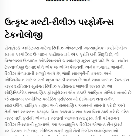
ઉત્કૃષ્ટ મલ્ટી-રીલીઝ પરફોર્મન્સ
ટેકનોલોજી
રીનફોર્સ્ડ પ્લાસ્ટિક્સ માટેના રિલીઝ એજન્ટની અત્યાધુનિક મલ્ટી-રિલીઝ
ક્ષમતા કમ્પોઝિટ ઉત્પાદન કાર્યક્ષમતામાં એક ક્રાંતિકારી સિદ્ધિ છે, જે
વિશ્વભરમાં ઉત્પાદન ઓપરેશન્સને અસાધારણ મૂલ્ય પૂરું પાડે છે. આ નવીન
ટેકનોલોજી ઉત્પાદકોને એક જ એપ્લિકેશનથી અનેક લગાતાર ભાગોની
રિલીઝ મેળવવાની મંજૂરી આપે છે, જેથી સામગ્રીની વપરાશ અને
એપ્લિકેશન માટે લાગતો શ્રમ ઘટાડી શકાય છે અને લાંબા ગાળાના ઉત્પાદન
ચક્ર દરમિયાન સુસંગત રિલીઝ કાર્યક્ષમતા જાળવી શકાય છે. આ
સોફિસ્ટિકેટેડ રાસાયણિક ફોર્મ્યુલેશન એક ટકાઉ આણ્વિક બેરિયર બનાવે છે
જે સામાન્ય કમ્પોઝિટ ક્યોરિંગ પ્રક્રિયાઓ દરમિયાન થતા થર્મલ
સાયકલિંગ, યાંત્રિક તણાવ અને રાસાયણિક અસરનો સામનો કરે છે અને
તેની અસરકારકતા ઘટાડ્યા વિના અથવા ખરાબ થયા વિના કાર્ય કરે છે. દરેક
ચક્ર પછી ફરીથી એપ્લાય કરવાની આવશ્યકતા હોય તેવી પરંપરાગત
રિલીઝ સિસ્ટમની તુલનાએ, આ અત્યાધુનિક રિલીઝ એજન્ટ રીનફોર્સ્ડ
પ્લાસ્ટિક્સ માટે ઘણા મોલ્ડિંગ ચક્રો સુધી તેની રિલીઝ લાક્ષણિકતાઓ