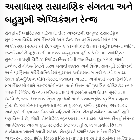
અસાધારણ રાસાયણિક સંગતતા અને
બહુમુખી એપ્લિકેશન રેન્જ
રીનફોર્સ્ડ પ્લાસ્ટિક્સ માટેના રિલીઝ એજન્ટની ઉત્કૃષ્ટ રાસાયણિક
સુસંગતતા વિવિધ રાળ સિસ્ટમો અને ઉત્પાદન પ્રક્રિયાઓમાં સરળ
એકીકરણને સક્ષમ કરે છે, આધુનિક કોમ્પોઝિટ ઉત્પાદન સુવિધાઓની જટિલ
જરૂરિયાતોને પૂર્ણ કરતી અનન્ય બહુમુખતા પૂરી પાડે છે. આ સાર્વત્રિક
સુસંગતતા ઘણી વિશિષ્ટ રિલીઝ સિસ્ટમોની જરૂરિયાત દૂર કરે છે, જેથી
ઇન્વેન્ટરી મેનેજમેન્ટને સરળ બનાવી શકાય અને વિવિધ સામગ્રી સંયોજનો
અને પ્રક્રિયા પરિસ્થિતિઓમાં સુસંગત કાર્યક્ષમતા ખાતરી આપી શકાય.
ઉન્નત ફોર્મ્યુલેશન પોલિએસ્ટર, વિનાઇલ એસ્ટર, એપોક્સી અને ફિનોલિક
રાળ સિસ્ટમો સાથે તેમજ એરોસ્પેસ અને ઉન્નત ઔદ્યોગિક એપ્લિકેશન્સમાં
વપરાતી વિશિષ્ટ ઉચ્ચ-કાર્યક્ષમતાવાળી મેટ્રિસીસ સાથે ઉત્તમ સુસંગતતા
દર્શાવે છે, જ્યાં ઉત્તમ યાંત્રિક ગુણધર્મો અને પર્યાવરણીય પ્રતિકાર મુખ્ય
હોય છે. આ વિસ્તૃત સુસંગતતા ગ્લાસ ફાઇબર, કાર્બન ફાઇબર, એરામાઇડ
અને કુદરતી ફાઇબર સિસ્ટમો સહિતની વિવિધ રીનફોર્સમેન્ટ સામગ્રી સુધી
પણ વિસ્તરે છે, જેથી કોમ્પોઝિટ સ્ટ્રક્ચરમાં વપરાયેલા ચોક્કસ રીનફોર્સમેન્ટ
આર્કિટેક્ચર અથવા ફાઇબર ટ્રીટમેન્ટ ભલે હોય, વિશ્વસનીય રિલીઝ
કાર્યક્ષમતા ખાતરી આપી શકાય. રીનફોર્સ્ડ પ્લાસ્ટિક્સ માટેના રિલીઝ
એજન્ટની રાસાયણિક સ્થિરતા વિસ્તૃત તાપમાન શ્રેણીમાં સુસંગત કાર્યક્ષમતા