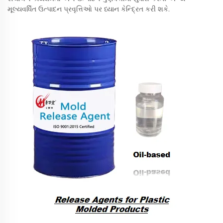
મૂલ્યવર્ધિત ઉત્પાદન પ્રવૃત્તિઓ પર ધ્યાન કેન્દ્રિત કરી શકે.