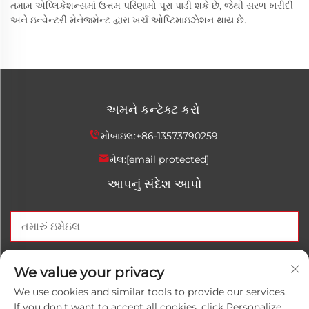
તમામ એપ્લિકેશન્સમાં ઉત્તમ પરિણામો પૂરા પાડી શકે છે, જેથી સરળ ખરીદી
અને ઇન્વેન્ટરી મેનેજમેન્ટ દ્વારા ખર્ચ ઓપ્ટિમાઇઝેશન થાય છે.
અમને કન્ટેક્ટ કરો
મોબાઇલ:
+86-13573790259
મેલ:
[email protected]
આપનું સંદેશ આપો
હવે મોકલો
We value your privacy
We use cookies and similar tools to provide our services.
If you don't want to accept all cookies, click Personalize