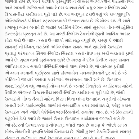
જાળવી રાખે છે, અને કેટલીક ફોર્મ્યુલેશન ચોક્કસ એપ્લિકેશન પરિસ્થિતિઓ
અને ભાગની જટિલતાને આધારે દસ અથવા તેથી વધુ લગાતાર રિલીઝ માટે
વિશ્વસનીય કાર્યક્ષમતા પૂરી પાડે છે. આ અદ્ભુત ટકાઉપણું એ કાળજીપૂર્વક
એન્જિનિયર્ડ પોલિમર સ્ટ્રક્ચરમાંથી ઉત્પન્ન થાય છે જે મોલ્ડ સપાટી સાથે
મજબૂત બંધન બનાવે છે જ્યારે ક્યોરિંગ રેઝિન સાથે સુસંગત નોન-એડહેસિવ
ઈન્ટરફેસ પ્રસ્તુત કરે છે. આ મલ્ટી-રિલીઝ ટેકનોલોજીની આર્થિક અસર
મોટા પાયે ઉત્પાદન કરતા ઉત્પાદકો માટે મહત્વપૂર્ણ છે, કારણ કે ઓછી
સામગ્રીની કિંમત, ઘટાડેલો એપ્લિકેશન સમય અને સુધારેલો ઉત્પાદન
પ્રવાહ પરંપરાગત સિંગલ-રિલીઝ સિસ્ટમ કરતાં નોંધપાત્ર ખર્ચ બચતમાં ફાળો
આપે છે. ગુણવત્તાની સુસંગતતા સુધરે છે કારણ કે દરેક રિલીઝ ચક્ર સમાન
ઓપ્ટિમાઇઝ્ડ સપાટી પરિસ્થિતિઓનો લાભ મેળવે છે, જે વારંવાર ફરીથી
એપ્લાય કરવાની પ્રક્રિયા સાથે સંકળાયેલ ચલનશીલતાને દૂર કરે છે જે
કોટિંગની જાડાઈ અથવા કવરેજમાં અસંગતતા લાવી શકે છે. ઉત્પાદન
શед્યૂલિંગ વધુ આગાહીયોગ્ય બને છે જ્યારે રીનફોર્સ્ડ પ્લાસ્ટિક્સ માટેનો
રિલીઝ એજન્ટ વિશ્વસનીય મલ્ટી-રિલીઝ કાર્યક્ષમતા પૂરી પાડે છે, જેથી
ઉત્પાદકો મોલ્ડ તૈયારી માટેના વિરામ વિના લાંબા ઉત્પાદન ચક્રોની યોજના
બનાવી શકે. પર્યાવરણીય લાભોમાં રાસાયણિક વપરાશમાં ઘટાડો, ઓછું કચરા
ઉત્પાદન અને ઓછી પેકેજિંગ જરૂરિયાતોનો સમાવેશ થાય છે, જે સ્થિરતાની
પહેલોને ટેકો આપે છે જ્યારે ઉત્તમ ઉત્પાદન કાર્યક્ષમતા જાળવી રાખે છે.
ઓપરેટરની ઉત્પાદકતામાં નોંધપાત્ર વધારો થાય છે કારણ કે ઓછો સમય
મોલ્ડ તૈયારીની પ્રવૃત્તિઓમાં વિતાવાય છે, જેથી કુશળ ટેકનિશિયનો સમગ્ર
સંચાલન કાર્યક્ષમતા અને ઉત્પાદન ગુણવત્તામાં સુધારો કરતી અન્ય