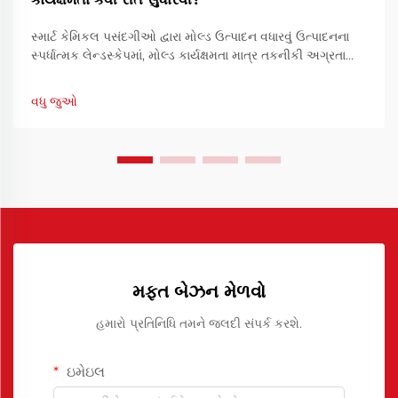
સ્માર્ટ કેમિકલ પસંદગીઓ દ્વારા મોલ્ડ ઉત્પાદન વધારવું ઉત્પાદનના
સ્પર્ધાત્મક લેન્ડસ્કેપમાં, મોલ્ડ કાર્યક્ષમતા માત્ર તકનીકી અગ્રતા
નથી પણ નાણાકીય આવશ્યકતા છે. ઘાટ કેવી રીતે કામ કરે છે તે
ઑપ્ટિમાઇઝ કરવાથી ચક્ર સમયને ઘટાડી શકાય છે, ઓછામાં ઓછા.
વધુ જુઓ
મફત બેઝન મેળવો
હમારો પ્રતિનિધિ તમને જલદી સંપર્ક કરશે.
ઇમેઇલ