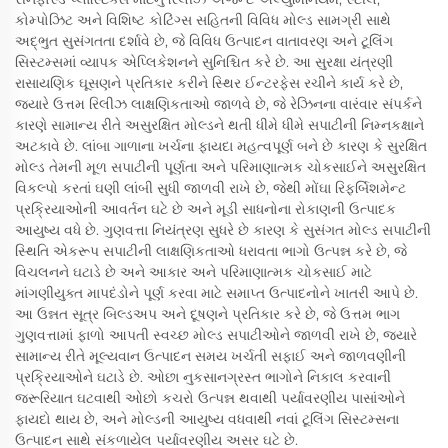
કોમ્પોઝિટ અને વિશિષ્ટ કોટિંગ્સ સહિતની વિવિધ મોલ્ડ સામગ્રી સાથે
અદ્ભુત સુસંગતતા દર્શાવે છે, જે વિવિધ ઉત્પાદન વાતાવરણ અને ટૂલિંગ
સિસ્ટમ્સમાં વ્યાપક એપ્લિકેશનને સુનિશ્ચિત કરે છે. આ સુરક્ષા યંત્રણી
રાસાયણિક ઘૂસણને પ્રતિકાર કરીને સ્થિર ઈન્ટરફેસ રચીને કાર્ય કરે છે,
જ્યારે ઉત્તમ રિલીઝ લાક્ષણિકતાઓ જાળવે છે, જે રેઝિનના વારંવાર સંપર્કને
કારણે સામાન્ય રીતે અસુરક્ષિત મોલ્ડને થતી ધીમે ધીમે સપાટીની નિમ્નકક્ષાને
અટકાવે છે. લાંબા ગાળાના ખર્ચના ફાયદા મહત્વપૂર્ણ બને છે કારણ કે સુરક્ષિત
મોલ્ડ તેમની મૂળ સપાટીની પૂર્ણતા અને પરિમાણાત્મક ચોકસાઈને અસુરક્ષિત
વિકલ્પો કરતાં ઘણી લાંબી સુધી જાળવી રાખે છે, જેથી મોંઘા રિફર્બિશમેન્ટ
પ્રક્રિયાઓની આવર્તન ઘટે છે અને મૂડી સાધનોના રોકાણની ઉત્પાદક
આયુષ્ય વધે છે. ગુણવત્તા નિયંત્રણ સુધરે છે કારણ કે સુસંગત મોલ્ડ સપાટીની
સ્થિતિ એકરૂપ સપાટીની લાક્ષણિકતાઓ ધરાવતા ભાગો ઉત્પન્ન કરે છે, જે
વિચલનને ઘટાડે છે અને આકાર અને પરિમાણાત્મક ચોકસાઈ માટે
માંગણીયુક્ત માપદંડોને પૂર્ણ કરવા માટે સમાપ્ત ઉત્પાદનોને ખાતરી આપે છે.
આ ઉન્નત સૂત્ર બિલ્ડઅપ અને દૂષણને પ્રતિકાર કરે છે, જે ઉત્તમ ભાગ
ગુણવત્તામાં ફાળો આપતી સ્વચ્છ મોલ્ડ સપાટીઓને જાળવી રાખે છે, જ્યારે
સામાન્ય રીતે મૂલ્યવાન ઉત્પાદન સમય ખર્ચતી સફાઈ અને જાળવણીની
પ્રક્રિયાઓને ઘટાડે છે. ઓછા નુકસાનગ્રસ્ત ભાગોને નિકાલ કરવાની
જરૂરિયાત ઘટવાથી ઓછો કચરો ઉત્પન્ન થવાથી પર્યાવરણીય પાસાંઓને
ફાયદો થાય છે, અને મોલ્ડની આયુષ્ય વધવાથી નવાં ટૂલિંગ સિસ્ટમ્સના
ઉત્પાદન સાથે સંકળાયેલ પર્યાવરણીય અસર ઘટે છે.