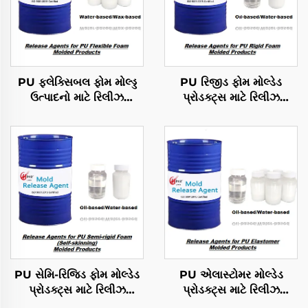
PU ફ્લેક્સિબલ ફોમ મોલ્ડ્ડ
PU રિજીડ ફોમ મોલ્ડેડ
ઉત્પાદનો માટે રિલીઝ
પ્રોડક્ટ્સ માટે રિલીઝ
એજન્ટ્સ
એજન્ટ્સ
PU સેમિ-રિજિડ ફોમ મોલ્ડેડ
PU એલાસ્ટોમર મોલ્ડેડ
પ્રોડક્ટ્સ માટે રિલીઝ
પ્રોડક્ટ્સ માટે રિલીઝ
એજન્ટ્સ
એજન્ટ્સ