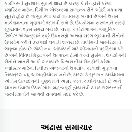
કાર્યકરની સુરક્ષામાં સુધારો થાય છે કારણ કે રીનફોર્સ કરેલા
પ્લાસ્ટિક માટેના રિલીઝ એજન્ટમાં સામાન્ય રીતે ઓછી ગંધવાળા
સૂત્રો હોય છે જે સુધારેલા કાર્ય વાતાવરણ બનાવે છે અને ઉત્તમ
કાર્યક્ષમતાના ગુણધર્મો જાળવી રાખે છે. ઉપયોગમાં સરળતાને કારણે
મૂલ્યવાન શ્રમ સમય બચે છે, કારણ કે મોટાભાગના આધુનિક
રિલીઝ એજન્ટ્સને સ્પ્રે ઉપકરણો અથવા સરળ લૂછવાની રીતોનો
ઉપયોગ કરીને ઝડપથી લગાડી શકાય છે. તાલીમની જરૂરિયાતો
લઘુતમ હોય છે, જેથી નવા ઑપરેટર્સ માટે શીખવાની પ્રક્રિયા ઘટે
છે અને વિવિધ શિફ્ટ અને ઉત્પાદન ટીમો વચ્ચે સુસંગત ઉપયોગની
રીતોને ખાતરી આપી શકાય છે. વિશ્વસનીય રીનફોર્સ કરેલા
પ્લાસ્ટિક માટેના રિલીઝ એજન્ટનો ઉપયોગ કરવાથી ગુણવત્તા
નિયંત્રણ વધુ આગાહીયોગ્ય બને છે, કારણ કે સુસંગત કાર્યક્ષમતા
અંતિમ ઉત્પાદનની ગુણવત્તાને અસર કરતા ચલોને ઘટાડે છે અને
ચોકસાઈવાળા ઉપયોગોમાં મહત્વપૂર્ણ હોય તેવી ટાઇટ ટોલરન્સની
જરૂરિયાતોને જાળવી રાખવામાં મદદ કરે છે.
અઢાસ સમાચાર