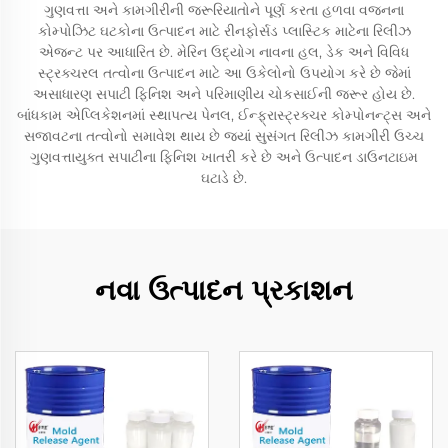
ગુણવત્તા અને કામગીરીની જરૂરિયાતોને પૂર્ણ કરતા હળવા વજનના
કોમ્પોઝિટ ઘટકોના ઉત્પાદન માટે રીનફોર્સડ પ્લાસ્ટિક માટેના રિલીઝ
એજન્ટ પર આધારિત છે. મેરિન ઉદ્યોગ નાવના હલ, ડેક અને વિવિધ
સ્ટ્રક્ચરલ તત્વોના ઉત્પાદન માટે આ ઉકેલોનો ઉપયોગ કરે છે જેમાં
અસાધારણ સપાટી ફિનિશ અને પરિમાણીય ચોકસાઈની જરૂર હોય છે.
બાંધકામ એપ્લિકેશનમાં સ્થાપત્ય પેનલ, ઈન્ફ્રાસ્ટ્રક્ચર કોમ્પોનન્ટ્સ અને
સજાવટના તત્વોનો સમાવેશ થાય છે જ્યાં સુસંગત રિલીઝ કામગીરી ઉચ્ચ
ગુણવત્તાયુક્ત સપાટીના ફિનિશ ખાતરી કરે છે અને ઉત્પાદન ડાઉનટાઇમ
ઘટાડે છે.
નવા ઉત્પાદન પ્રકાશન