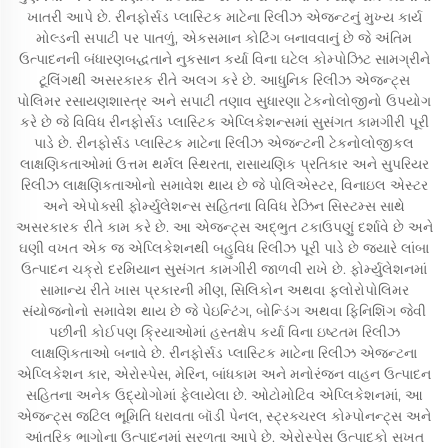
ખાતરી આપે છે. રીનફોર્સડ પ્લાસ્ટિક માટેના રિલીઝ એજન્ટનું મુખ્ય કાર્ય
મોલ્ડની સપાટી પર પાતળું, એકસમાન કોટિંગ બનાવવાનું છે જે અંતિમ
ઉત્પાદનની બંધારણબદ્ધતાને નુકસાન કર્યા વિના ઘટેલ કોમ્પોઝિટ સામગ્રીને
ટૂલિંગથી અસરકારક રીતે અલગ કરે છે. આધુનિક રિલીઝ એજન્ટ્સ
પોલિમર રસાયણશાસ્ત્ર અને સપાટી તણાવ સુધારણા ટેકનોલોજીનો ઉપયોગ
કરે છે જે વિવિધ રીનફોર્સડ પ્લાસ્ટિક એપ્લિકેશન્સમાં સુસંગત કામગીરી પૂરી
પાડે છે. રીનફોર્સડ પ્લાસ્ટિક માટેના રિલીઝ એજન્ટની ટેકનોલોજીકલ
લાક્ષણિકતાઓમાં ઉત્તમ થર્મલ સ્થિરતા, રાસાયણિક પ્રતિકાર અને સુપરિયર
રિલીઝ લાક્ષણિકતાઓનો સમાવેશ થાય છે જે પોલિએસ્ટર, વિનાઇલ એસ્ટર
અને એપોક્સી ફોર્મ્યુલેશન્સ સહિતના વિવિધ રેઝિન સિસ્ટમ્સ સાથે
અસરકારક રીતે કામ કરે છે. આ એજન્ટ્સ અદ્ભુત ટકાઉપણું દર્શાવે છે અને
ઘણી વખત એક જ એપ્લિકેશનથી બહુવિધ રિલીઝ પૂરી પાડે છે જ્યારે લાંબા
ઉત્પાદન ચક્રો દરમિયાન સુસંગત કામગીરી જાળવી રાખે છે. ફોર્મ્યુલેશનમાં
સામાન્ય રીતે ખાસ પ્રકારની મીણ, સિલિકોન અથવા ફ્લોરોપોલિમર
સંયોજનોનો સમાવેશ થાય છે જે પેઇન્ટિંગ, બોન્ડિંગ અથવા ફિનિશિંગ જેવી
પછીની કોઈપણ ક્રિયાઓમાં હસ્તક્ષેપ કર્યા વિના ઇષ્ટતમ રિલીઝ
લાક્ષણિકતાઓ બનાવે છે. રીનફોર્સડ પ્લાસ્ટિક માટેના રિલીઝ એજન્ટના
એપ્લિકેશન કાર, એરોસ્પેસ, મેરિન, બાંધકામ અને મનોરંજન વાહન ઉત્પાદન
સહિતના અનેક ઉદ્યોગોમાં ફેલાયેલા છે. ઓટોમોટિવ એપ્લિકેશનમાં, આ
એજન્ટ્સ જટિલ ભૂમિતિ ધરાવતા બૉડી પેનલ, સ્ટ્રક્ચરલ કોમ્પોનન્ટ્સ અને
આંતરિક ભાગોના ઉત્પાદનમાં સરળતા આપે છે. એરોસ્પેસ ઉત્પાદકો સખત