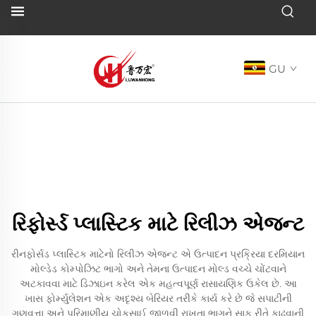
GU
રિફોર્સ્ડ પ્લાસ્ટિક માટે રિલીઝ એજન્ટ
રીનફોર્સડ પ્લાસ્ટિક માટેનો રિલીઝ એજન્ટ એ ઉત્પાદન પ્રક્રિયા દરમિયાન
મોલ્ડેડ કોમ્પોઝિટ ભાગો અને તેમના ઉત્પાદન મોલ્ડ વચ્ચે ચોંટવાને
અટકાવવા માટે ડિઝાઇન કરેલ એક મહત્વપૂર્ણ રાસાયણિક ઉકેલ છે. આ
ખાસ ફોર્મ્યુલેશન એક અદૃશ્ય બેરિયર તરીકે કાર્ય કરે છે જે સપાટીની
ગુણવત્તા અને પરિમાણીય ચોકસાઈ જાળવી રાખતા ભાગને સાફ રીતે કાઢવાની