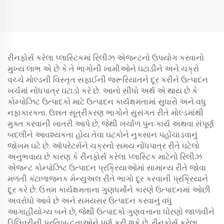
રીનફોર્સ કરેલા પ્લાસ્ટિકમાં રિલીઝ એજન્ટનો ઉપયોગ કરવાનો
મુખ્ય લાભ એ છે કે તે ભાગોની ખામીઓને ઘટાડીને અને ચક્રો
વચ્ચે મોલ્ડની વિસ્તૃત સફાઈની જરૂરિયાતને દૂર કરીને ઉત્પાદન
ખર્ચમાં નોંધપાત્ર ઘટાડો કરે છે. આનો સીધો અર્થ એ થાય છે કે
કોમ્પોઝિટ ઉત્પાદકો માટે ઉત્પાદન કાર્યક્ષમતામાં સુધારો અને વધુ
નફાકારકતા. ઉન્નત સૂત્રીકરણ ભાગોને સુસંગત રીતે મોલ્ડમાંથી
મુક્ત કરવાની ખાતરી આપે છે, જેથી ખર્ચાળ પુનઃકાર્ય અથવા સંપૂર્ણ
બદલીને આવશ્યકતા હોય તેવા ઘટકોને નુકસાન પહોંચાડવાનું
જોખમ ઘટે છે. ઑપરેટર્સને ચક્રનો સમય નોંધપાત્ર રીતે ઘટેલો
અનુભવાય છે કારણ કે રીનફોર્સ કરેલા પ્લાસ્ટિક માટેનો રિલીઝ
એજન્ટ કોમ્પોઝિટ ઉત્પાદન પ્રક્રિયાઓમાં સામાન્ય રીતે જોવા
મળતી કંટાળાજનક મેન્યુઅલ રીતે ભાગો દૂર કરવાની પ્રક્રિયાને
દૂર કરે છે. ઉત્તમ કાર્યક્ષમતાના ગુણધર્મોને કારણે ઉત્પાદનમાં ઓછી
અવરોધો આવે છે અને સમયસર ઉત્પાદન કરવાનું વધુ
આગાહીયોગ્ય બને છે, જેથી ઉત્પાદકો ગુણવત્તાના ધોરણો જાળવીને
ડિલિવરીની પ્રતિબદ્ધતાઓને પૂર્ણ કરી શકે છે. રીનફોર્સ કરેલા